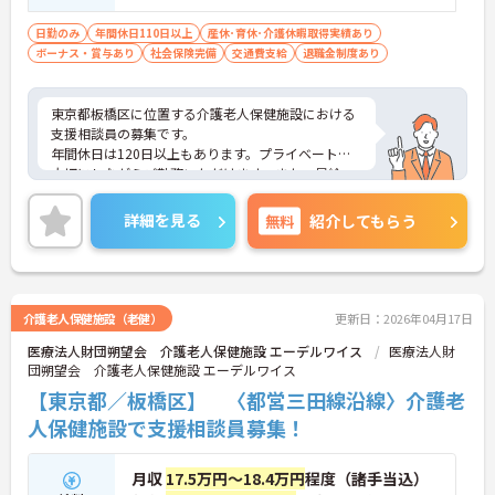
日勤のみ
年間休日110日以上
産休･育休･介護休暇取得実績あり
ボーナス・賞与あり
社会保険完備
交通費支給
退職金制度あり
東京都板橋区に位置する介護老人保健施設における
支援相談員の募集です。
年間休日は120日以上もあります。プライベートを
大切にしながらご勤務いただけます。また、昇給・
賞与制度があり、頑張りがきちんと評価される環境
です。モチベーションアップにつながります。
詳細を見る
無料
紹介してもらう
ご興味のある方には、面接対策ポイントなど、さら
に詳細をご案内しますのでお気軽にご相談くださ
い！
介護老人保健施設（老健）
更新日：2026年04月17日
医療法人財団朔望会 介護老人保健施設 エーデルワイス
医療法人財
団朔望会 介護老人保健施設 エーデルワイス
【東京都／板橋区】 〈都営三田線沿線〉介護老
人保健施設で支援相談員募集！
月収
17.5万円～18.4万円
程度（諸手当込）