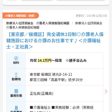
介護老人保健施設（老健）
更新日：2025年12月23日
医療法人社団慈誠会 介護老人保健施設紅梅園
医療法人社団慈誠会
介護老人保健施設紅梅園
【東京都／板橋区】完全週休2日制◎介護老人保
健施設における介護のお仕事です♪＜介護福祉
士・正社員＞
月収
24.2万円
～程度 ※諸手当込み
給料
東京都 板橋区 徳丸8-14-11
勤務地
都営三田線「高島平駅」徒歩16分
正社員(正職員)
雇用形態
■介護福祉士 ■実務経験：必須（実務経
応募要件