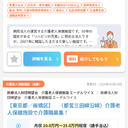
残業少なめ
託児所・育児補助
年間休日110日以上
研修制度あり
産休･育休･介護休暇取得実績あり
高収入
社会保険完備
交通費支給
退職金制度あり
病院法人の運営する介護老人保健施設です。50年の
歴史がある「リハビリの充実」に努める法人です
が、2007年に開設したまだまだ新しい施設です。法
人のネットワークをいかして急性期から在宅まで広
く医療を提供しています。業務に慣れるまで、プリ
セプター（指導者）が付きますので安心して就労が
詳細を見る
無料
紹介してもらう
出来ます。チームワークが良く、笑いが多い職場で
す。
ご興味のある方はぜひお気軽にお問い合わせくださ
い。
介護老人保健施設（老健）
更新日：2026年03月24日
医療法人財団朔望会 介護老人保健施設 エーデルワイス
医療法人財
団朔望会 介護老人保健施設 エーデルワイス
【東京都／板橋区】 〈都営三田線沿線〉介護老
人保健施設で介護職募集！
月収
20.0万円～25.0万円
程度（諸手当込）