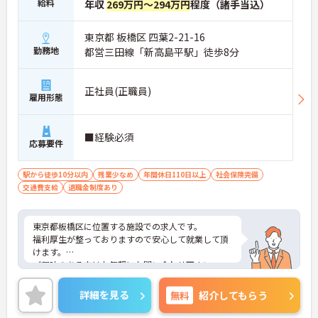
給料
年収
269万円～294万円
程度（諸手当込）
東京都 板橋区 四葉2-21-16
勤務地
都営三田線「新高島平駅」徒歩8分
正社員(正職員)
雇用形態
■経験必須
応募要件
駅から徒歩10分以内
残業少なめ
年間休日110日以上
社会保険完備
交通費支給
退職金制度あり
東京都板橋区に位置する施設での求人です。
福利厚生が整っておりますので安心して就業して頂
けます。
ご興味のある方はお気軽にお問い合わせ下さい。
詳細を見る
無料
紹介してもらう