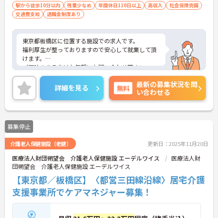
駅から徒歩10分以内
残業少なめ
年間休日110日以上
高収入
社会保険完備
交通費支給
退職金制度あり
東京都板橋区に位置する施設での求人です。
福利厚生が整っておりますので安心して就業して頂
けます。
ご興味のある方はお気軽にお問い合わせ下さい。
最新の募集状況を問
詳細を見る
無料
い合わせる
募集停止
介護老人保健施設（老健）
更新日：2025年11月20日
医療法人財団朔望会 介護老人保健施設 エーデルワイス
医療法人財
団朔望会 介護老人保健施設 エーデルワイス
【東京都／板橋区】〈都営三田線沿線〉居宅介護
支援事業所でケアマネジャー募集！