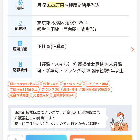
月収
25.2万円
～程度※諸手当込
給料
東京都 板橋区 蓮根3-25-4
勤務地
都営三田線「西台駅」徒歩7分
正社員(正職員)
雇用形態
【経験・スキル】 介護福祉士資格 ※未経験
応募要件
可・新卒可・ブランク可 ※臨床経験5年以上
駅から徒歩10分以内
残業少なめ
寮・借り上げ
住宅手当・補助
年間休日110日以上
ブランクOK
産休･育休･介護休暇取得実績あり
社会保険完備
交通費支給
退職金制度あり
東京都板橋区にございます、介護老人保健施設にて
介護福祉士の募集です！
寮・住宅手当がございますので、遠方からご転職を
検討をされている方にもおすすめの求人です。
年間休日118日ございますので、プライベートの時