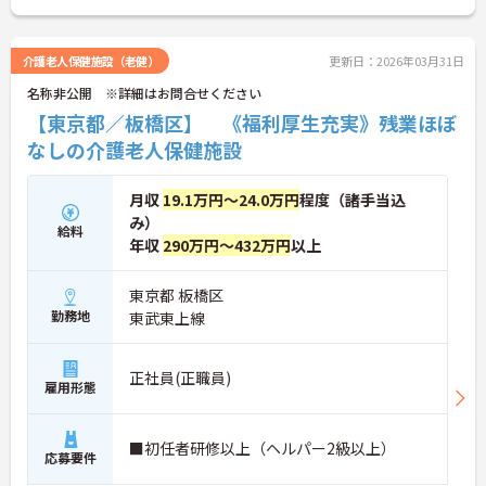
介護老人保健施設（老健）
更新日：2026年03月31日
名称非公開 ※詳細はお問合せください
【東京都／板橋区】 《福利厚生充実》残業ほぼ
なしの介護老人保健施設
月収
19.1万円～24.0万円
程度（諸手当込
み）
給料
年収
290万円～432万円
以上
東京都 板橋区
勤務地
東武東上線
正社員(正職員)
雇用形態
■初任者研修以上（ヘルパー2級以上）
応募要件