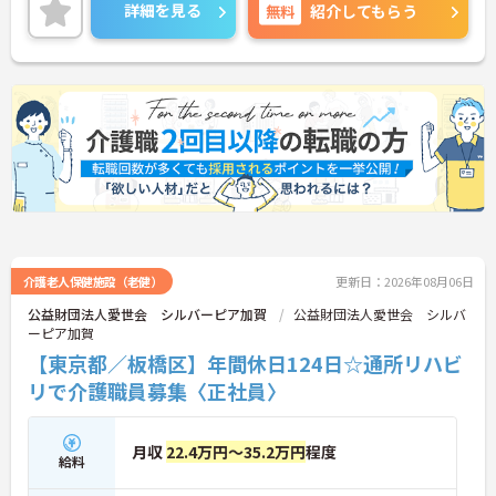
い。
詳細を見る
無料
紹介してもらう
介護老人保健施設（老健）
更新日：2026年08月06日
公益財団法人愛世会 シルバーピア加賀
公益財団法人愛世会 シルバ
ーピア加賀
【東京都／板橋区】年間休日124日☆通所リハビ
リで介護職員募集〈正社員〉
月収
22.4万円～35.2万円
程度
給料