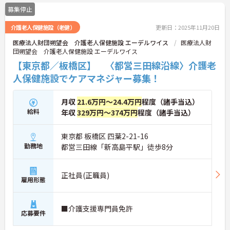
募集停止
介護老人保健施設（老健）
更新日：2025年11月20日
医療法人財団朔望会 介護老人保健施設 エーデルワイス
医療法人財
団朔望会 介護老人保健施設 エーデルワイス
【東京都／板橋区】 〈都営三田線沿線〉介護老
人保健施設でケアマネジャー募集！
月収
21.6万円～24.4万円
程度（諸手当込）
給料
年収
329万円～374万円
程度（諸手当込）
東京都 板橋区 四葉2-21-16
勤務地
都営三田線「新高島平駅」徒歩8分
正社員(正職員)
雇用形態
■介護支援専門員免許
応募要件