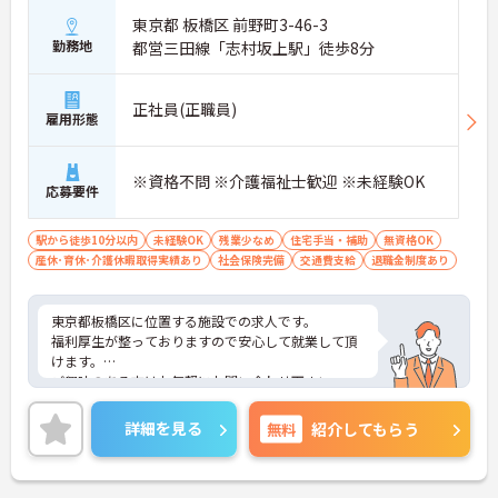
東京都 板橋区 前野町3-46-3
勤務地
都営三田線「志村坂上駅」徒歩8分
正社員(正職員)
雇用形態
※資格不問 ※介護福祉士歓迎 ※未経験OK
応募要件
駅から徒歩10分以内
未経験OK
残業少なめ
住宅手当・補助
無資格OK
産休･育休･介護休暇取得実績あり
社会保険完備
交通費支給
退職金制度あり
東京都板橋区に位置する施設での求人です。
福利厚生が整っておりますので安心して就業して頂
けます。
ご興味のある方はお気軽にお問い合わせ下さい。
詳細を見る
無料
紹介してもらう