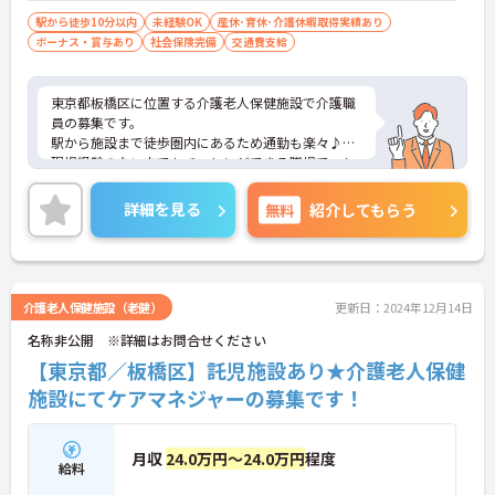
駅から徒歩10分以内
未経験OK
産休･育休･介護休暇取得実績あり
ボーナス・賞与あり
社会保険完備
交通費支給
東京都板橋区に位置する介護老人保健施設で介護職
員の募集です。
駅から施設まで徒歩圏内にあるため通勤も楽々♪
現場経験のない方でもチャレンジできる職場で、し
っかりとしたフォロー体制で、経験に関わらず安心
してスタートできます。また昇給、賞与があるのは
詳細を見る
無料
紹介してもらう
嬉しいポイントです◎
こちらの求人にご興味がございましたら面接のポイ
ントもお伝えしますので是非ご応募お待ちしており
ます。
介護老人保健施設（老健）
更新日：2024年12月14日
名称非公開 ※詳細はお問合せください
【東京都／板橋区】託児施設あり★介護老人保健
施設にてケアマネジャーの募集です！
月収
24.0万円～24.0万円
程度
給料