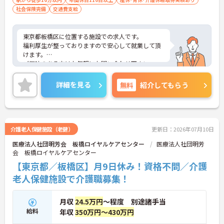
社会保険完備
交通費支給
東京都板橋区に位置する施設での求人です。
福利厚生が整っておりますので安心して就業して頂
けます。
ご興味のある方はお気軽にお問い合わせ下さい。
詳細を見る
無料
紹介してもらう
介護老人保健施設（老健）
更新日：2026年07月10日
医療法人社団明芳会 板橋ロイヤルケアセンター
医療法人社団明芳
会 板橋ロイヤルケアセンター
【東京都／板橋区】月9日休み！資格不問／介護
老人保健施設で介護職募集！
月収
24.5万円
～程度 別途諸手当
給料
年収
350万円～430万円