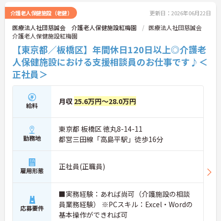
介護老人保健施設（老健）
更新日：2026年06月22日
医療法人社団慈誠会 介護老人保健施設紅梅園
医療法人社団慈誠会
介護老人保健施設紅梅園
【東京都／板橋区】年間休日120日以上◎介護老
人保健施設における支援相談員のお仕事です♪＜
正社員＞
月収
25.6万円～28.0万円
給料
東京都 板橋区 徳丸8-14-11
勤務地
都営三田線「高島平駅」徒歩16分
正社員(正職員)
雇用形態
■実務経験：あれば尚可（介護施設の相談
員業務経験） ※PCスキル：Excel・Wordの
応募要件
基本操作ができれば可