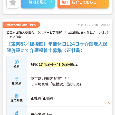
間も大切にできます。
詳細を見る
無料
紹介してもらう
ご興味のある方は、マイナビ介護職までお問い合わ
せください。
介護老人保健施設（老健）
更新日：2025年10月05日
公益財団法人愛世会 シルバーピア加賀
公益財団法人愛世会 シルバ
ーピア加賀
【東京都／板橋区】年間休日124日☆介護老人保
健施設にて介護福祉士募集〈正社員〉
月収
27.4万円～41.0万円
程度
給料
東京都 板橋区 加賀1-3-1
勤務地
ＪＲ埼京線「板橋駅」徒歩10分
正社員(正職員)
雇用形態
■介護福祉士