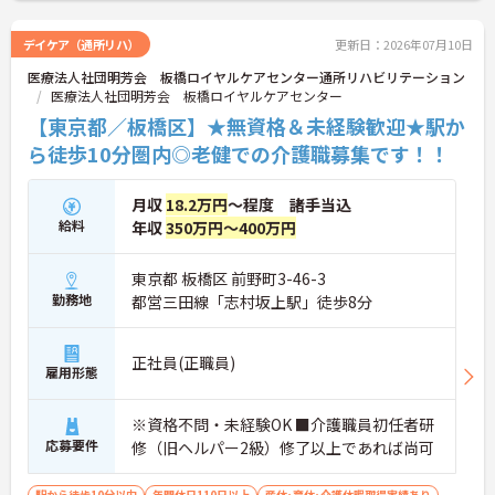
デイケア（通所リハ）
更新日：2026年07月10日
医療法人社団明芳会 板橋ロイヤルケアセンター通所リハビリテーション
医療法人社団明芳会 板橋ロイヤルケアセンター
【東京都／板橋区】★無資格＆未経験歓迎★駅か
ら徒歩10分圏内◎老健での介護職募集です！！
月収
18.2万円
～程度 諸手当込
給料
年収
350万円～400万円
東京都 板橋区 前野町3-46-3
勤務地
都営三田線「志村坂上駅」徒歩8分
正社員(正職員)
雇用形態
※資格不問・未経験OK ■介護職員初任者研
応募要件
修（旧ヘルパー2級）修了以上であれば尚可
駅から徒歩10分以内
年間休日110日以上
産休･育休･介護休暇取得実績あり