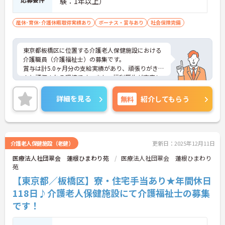
験：1年以上）
産休･育休･介護休暇取得実績あり
ボーナス・賞与あり
社会保険完備
東京都板橋区に位置する介護老人保健施設における
介護職員（介護福祉士）の募集です。
賞与は計5.0ヶ月分の支給実績があり、頑張りがきち
んと評価される環境です。また、福利厚生が充実し
ています。働きやすい環境が整っており、安心して
長くご勤務いただけます。
詳細を見る
無料
紹介してもらう
ご興味のある方には、面接対策ポイントなど、さら
に詳細をご案内しますのでお気軽にご相談くださ
い！
介護老人保健施設（老健）
更新日：2025年12月11日
医療法人社団翠会 蓮根ひまわり苑
医療法人社団翠会 蓮根ひまわり
苑
【東京都／板橋区】寮・住宅手当あり★年間休日
118日♪介護老人保健施設にて介護福祉士の募集
です！