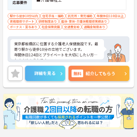
応募要件
駅から徒歩10分以内
住宅手当・補助
託児所・育児補助
年間休日110日以上
資格取得サポート
研修制度あり
産休･育休･介護休暇取得実績あり
ボーナス・賞与あり
社会保険完備
交通費支給
退職金制度あり
東京都板橋区に位置する介護老人保健施設です。最
寄り駅から徒歩10分の立地でございます。
年間休日124日とプライベートを大切にしたい方に
おすすめの求人です。
ご興味のある方には、面接対策ポイントなど、さら
に詳細をお話しいたしますのでお気軽にご相談くだ
詳細を見る
無料
紹介してもらう
さい！