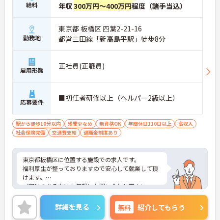
給料
年収
300万円～400万円
程度（諸手当込）
東京都 板橋区 四葉2-21-16
勤務地
都営三田線「新高島平駅」徒歩8分
正社員(正職員)
雇用形態
■初任者研修以上（ヘルパー2級以上）
応募要件
駅から徒歩10分以内
残業少なめ
無資格OK
年間休日110日以上
高収入
社会保険完備
交通費支給
退職金制度あり
東京都板橋区に位置する施設での求人です。
福利厚生が整っておりますので安心して就業して頂
けます。
ご興味のある方はお気軽にお問い合わせ下さい。
詳細を見る
無料
紹介してもらう