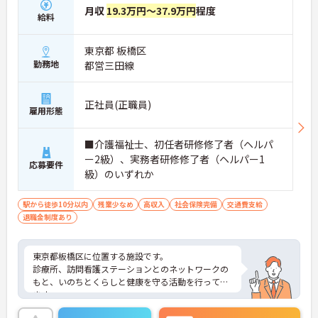
月収
19.3万円～37.9万円
程度
給料
東京都 板橋区
勤務地
都営三田線
正社員(正職員)
雇用形態
■介護福祉士、初任者研修修了者（ヘルパ
ー2級）、実務者研修修了者（ヘルパー1
応募要件
級）のいずれか
駅から徒歩10分以内
残業少なめ
高収入
社会保険完備
交通費支給
退職金制度あり
東京都板橋区に位置する施設です。
診療所、訪問看護ステーションとのネットワークの
もと、いのちとくらしと健康を守る活動を行ってい
ます。
ご興味のある方は是非お気軽にお問い合わせくださ