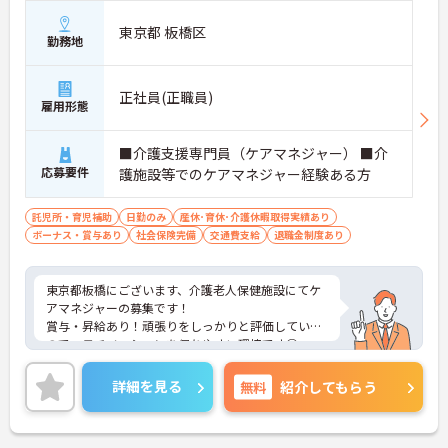
東京都 板橋区
勤務地
正社員(正職員)
雇用形態
■介護支援専門員（ケアマネジャー） ■介
応募要件
護施設等でのケアマネジャー経験ある方
託児所・育児補助
日勤のみ
産休･育休･介護休暇取得実績あり
ボーナス・賞与あり
社会保険完備
交通費支給
退職金制度あり
東京都板橋にございます、介護老人保健施設にてケ
アマネジャーの募集です！
賞与・昇給あり！頑張りをしっかりと評価している
ので、モチベーションを保ちやすい環境です◎
また、育児休暇制度や利用可能な託児所があり、お
子様のいらっしゃる方でも安心して働けます★
詳細を見る
無料
紹介してもらう
ご興味のある方は、マイナビ介護職までお問い合わ
せください。