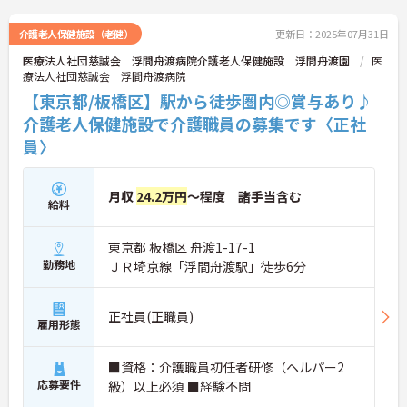
介護老人保健施設（老健）
更新日：2025年07月31日
医療法人社団慈誠会 浮間舟渡病院介護老人保健施設 浮間舟渡園
医
療法人社団慈誠会 浮間舟渡病院
【東京都/板橋区】駅から徒歩圏内◎賞与あり♪
介護老人保健施設で介護職員の募集です〈正社
員〉
月収
24.2万円
～程度 諸手当含む
給料
東京都 板橋区 舟渡1-17-1
勤務地
ＪＲ埼京線「浮間舟渡駅」徒歩6分
正社員(正職員)
雇用形態
■資格：介護職員初任者研修（ヘルパー2
応募要件
級）以上必須 ■経験不問