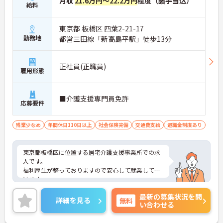
月収
21.6万円～22.2万円
程度（諸手当込）
給料
東京都 板橋区 四葉2-21-17
勤務地
都営三田線「新高島平駅」徒歩13分
正社員(正職員)
雇用形態
■介護支援専門員免許
応募要件
残業少なめ
年間休日110日以上
社会保険完備
交通費支給
退職金制度あり
東京都板橋区に位置する居宅介護支援事業所での求
人です。
福利厚生が整っておりますので安心して就業して頂
けます。
ご興味のある方はお気軽にお問い合わせ下さい。
最新の募集状況を問
詳細を見る
無料
い合わせる