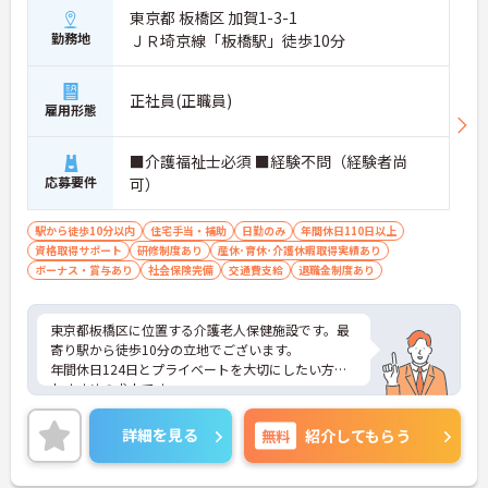
東京都 板橋区 加賀1-3-1
勤務地
ＪＲ埼京線「板橋駅」徒歩10分
正社員(正職員)
雇用形態
■介護福祉士必須 ■経験不問（経験者尚
応募要件
可）
駅から徒歩10分以内
住宅手当・補助
日勤のみ
年間休日110日以上
資格取得サポート
研修制度あり
産休･育休･介護休暇取得実績あり
ボーナス・賞与あり
社会保険完備
交通費支給
退職金制度あり
東京都板橋区に位置する介護老人保健施設です。最
寄り駅から徒歩10分の立地でございます。
年間休日124日とプライベートを大切にしたい方に
おすすめの求人です。
ご興味のある方には、面接対策ポイントなど、さら
に詳細をお話しいたしますのでお気軽にご相談くだ
詳細を見る
無料
紹介してもらう
さい！