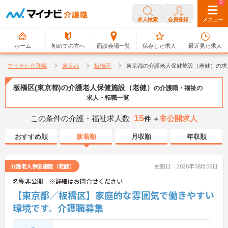
0
0
求人検索
会員登録
メニュー
ホーム
初めての方へ
面談会場一覧
保存した求人
最近見た求人
マイナビ介護職
東京都
板橋区
東京都の介護老人保健施設（老健）の求
板橋区(東京都)の介護老人保健施設（老健）
の介護職・福祉の
求人・転職一覧
15
この条件の介護・福祉求人数
非公開求人
件 ＋
おすすめ順
新着順
月収順
年収順
介護老人保健施設（老健）
更新日：2026年08月06日
名称非公開 ※詳細はお問合せください
【東京都／板橋区】家庭的な雰囲気で働きやすい
環境です。介護職募集