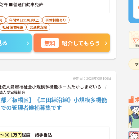
免許 ■普通自動車免許
可
年間休日110日以上
研修制度あり
社会保険完備
交通費支給
見る
無料
紹介してもらう
更新日：2026年08月06日
祉法人愛宕福祉会小規模多機能ホームたかしまだいら
法人愛宕福祉会
京都／板橋区】《三田線沿線》小規模多機能
ムでの管理者候補募集です
円～30.1万円
程度 諸手当込