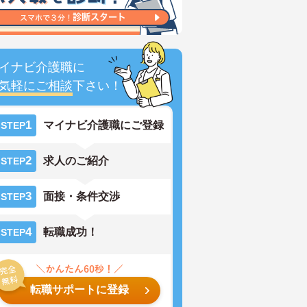
イナビ介護職に
気軽にご相談
下さい！
1
マイナビ介護職にご登録
STEP
2
求人のご紹介
STEP
3
面接・条件交渉
STEP
4
転職成功！
STEP
転職サポートに登録