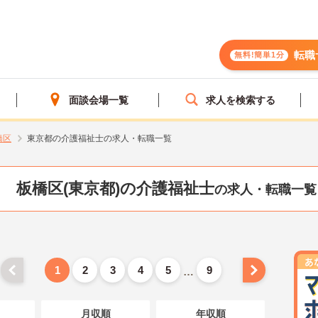
転職
無料!簡単1分
面談会場一覧
求人を検索する
橋区
東京都の介護福祉士の求人・転職一覧
板橋区(東京都)の介護福祉士
の求人・転職一覧
1
2
3
4
5
9
…
月収順
年収順