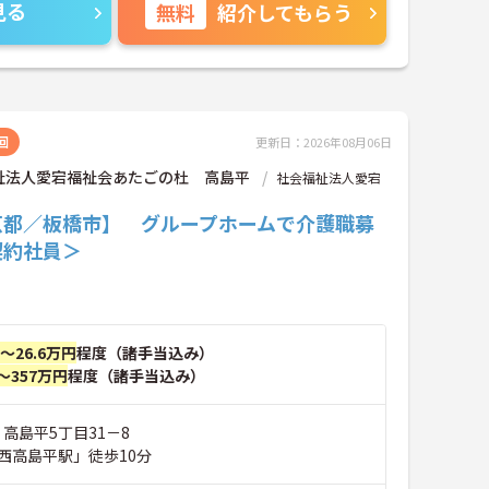
見る
無料
紹介してもらう
回
更新日：2026年08月06日
祉法人愛宕福祉会あたごの杜 高島平
社会福祉法人愛宕
京都／板橋市】 グループホームで介護職募
契約社員＞
円～26.6万円
程度（諸手当込み）
～357万円
程度（諸手当込み）
 高島平5丁目31－8
西高島平駅」徒歩10分