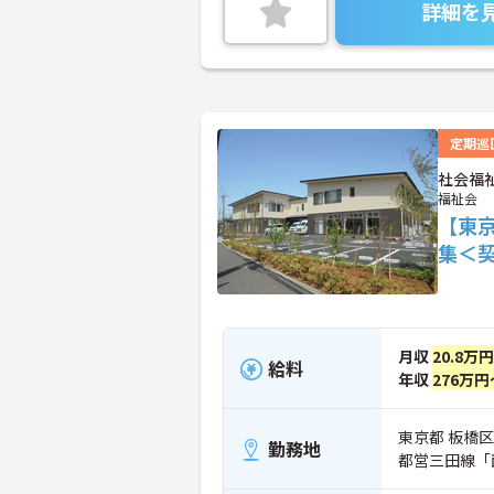
詳細を
定期巡
社会福
福祉会
【東
集＜
月収
20.8万
給料
年収
276万円
東京都 板橋区
勤務地
都営三田線「