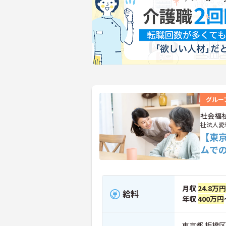
グルー
社会福
祉法人愛
【東
ムで
月収
24.8万
給料
年収
400万円
東京都 板橋区