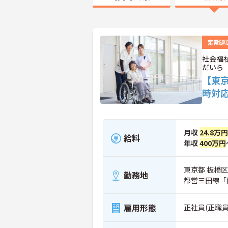
定期巡
社会福
だいら
【東
時対
月収
24.8万
給料
年収
400万円
東京都 板橋区
勤務地
都営三田線「
雇用形態
正社員(正職員