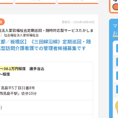
回
更新日：2026年08月06日
マ
祉法人愛宕福祉会定期巡回・随時対応型サービスたかしま
お
社会福祉法人愛宕福祉会
京都／板橋区】《三田線沿線》定期巡回・随
応型訪問介護看護での管理者候補募集です
円～30.1万円
程度 諸手当込
～程度
 高島平5丁目31番8号
西高島平駅」徒歩10分
)