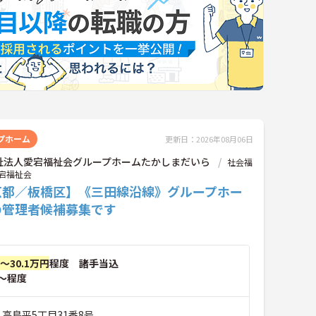
プホーム
更新日：2026年08月06日
祉法人愛宕福祉会グループホームたかしまだいら
社会福
宕福祉会
京都／板橋区】《三田線沿線》グループホー
の管理者候補募集です
円～30.1万円
程度 諸手当込
～程度
 高島平5丁目31番8号