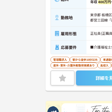
年収
400万円
東京都 板橋区
勤務地
都営三田線「
雇用形態
正社員(正職員
応募要件
■介護福祉士
管理職求人
駅から徒歩10分以内
車通勤
産休･育休･介護休暇取得実績あり
高収入
詳細を