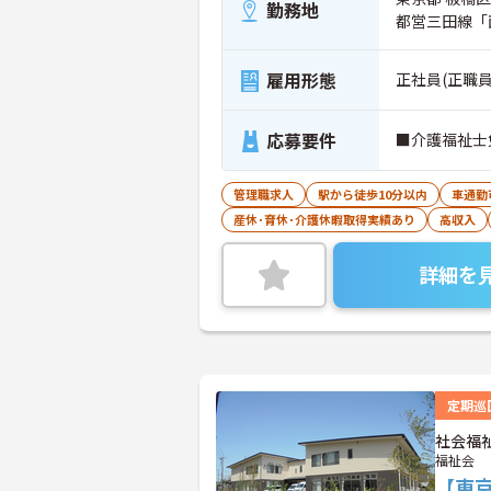
勤務地
都営三田線「
雇用形態
正社員(正職員
応募要件
■介護福祉士
管理職求人
駅から徒歩10分以内
車通勤
産休･育休･介護休暇取得実績あり
高収入
詳細を
定期巡
社会福
福祉会
【東