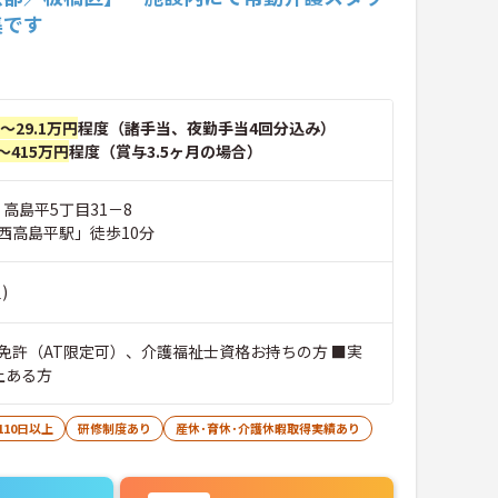
集です
円～29.1万円
程度（諸手当、夜勤手当4回分込み）
～415万円
程度（賞与3.5ヶ月の場合）
 高島平5丁目31－8
西高島平駅」徒歩10分
)
免許（AT限定可）、介護福祉士資格お持ちの方 ■実
上ある方
110日以上
研修制度あり
産休･育休･介護休暇取得実績あり