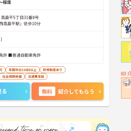
～程度
 高島平5丁目31番8号
西高島平駅」徒歩10分
)
免許 ■普通自動車免許
可
年間休日110日以上
研修制度あり
社会保険完備
交通費支給
見る
無料
紹介してもらう