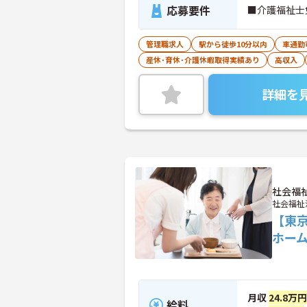
応募要件
■介護福祉士
管理職求人
駅から徒歩10分以内
車通勤
産休･育休･介護休暇取得実績あり
高収入
詳細を
社会福
社会福祉
【東
ホー
月収
24.8万
給料