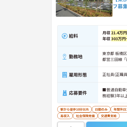
フ募
月収
21.4万
給料
年収
303万円
東京都 板橋区
勤務地
都営三田線「
雇用形態
正社員(正職員
■普通自動車
応募要件
務経験3年以
駅から徒歩10分以内
日勤のみ
年間休日
高収入
社会保険完備
交通費支給