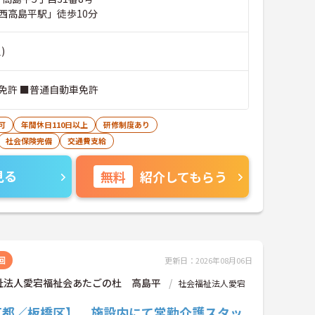
西高島平駅」徒歩10分
)
免許 ■普通自動車免許
可
年間休日110日以上
研修制度あり
社会保険完備
交通費支給
見る
無料
紹介してもらう
回
更新日：2026年08月06日
祉法人愛宕福祉会あたごの杜 高島平
社会福祉法人愛宕
京都／板橋区】 施設内にて常勤介護スタッ