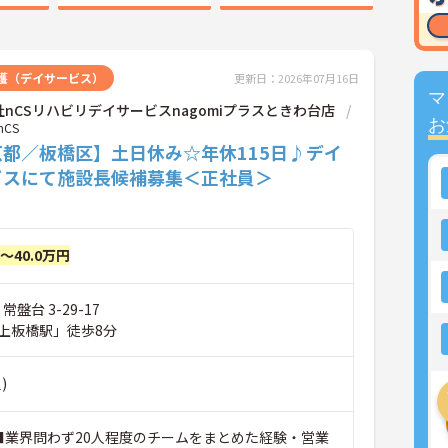
護（デイサービス）
更新日：2026年07月16日
マ
nCSリハビリデイサービスnagomiプラスときわ台店
お
CS
京都／板橋区】土日休み☆年休115日♪デイ
ビスにて施設長候補募集＜正社員＞
円～40.0万円
常盤台 3-29-17
上板橋駅」徒歩8分
)
 ■業界問わず20人程度のチームをまとめた経験・営業