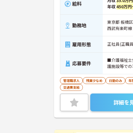
月収
35.0万
給料
年収
450万円
東京都 板橋区 
勤務地
西武有楽町線
雇用形態
正社員(正職員
■介護福祉士
応募要件
護施設等での
管理職求人
残業少なめ
日勤のみ
年
交通費支給
詳細を