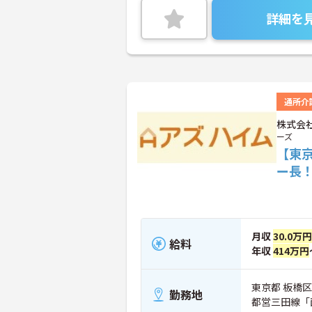
詳細を
通所介
株式会
ーズ
【東
ー長
月収
30.0万
給料
年収
414万円
東京都 板橋区 
勤務地
都営三田線「