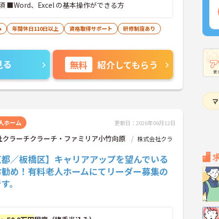
 ■Word、Excel の基本操作ができる方
み
年間休日110日以上
資格取得サポート
研修制度あり
見る
無料
紹介してもらう
人ホーム
更新日：2026年06月12日
社クラーチクラーチ・ファミリア小竹向原
株式会社クラ
京都／板橋区】キャリアアップを望んでいる
お勧め！有料老人ホームにてリーダー募集の
です。