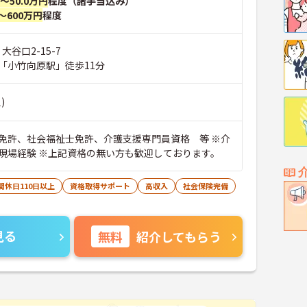
円～50.0万円
程度（諸手当込み）
～600万円
程度
大谷口2-15-7
「小竹向原駅」徒歩11分
)
免許、社会福祉士免許、介護支援専門員資格 等 ※介
現場経験 ※上記資格の無い方も歓迎しております。
間休日110日以上
資格取得サポート
高収入
社会保険完備
見る
無料
紹介してもらう