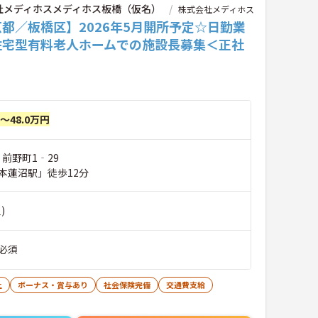
社メディホスメディホス板橋（仮名）
株式会社メディホス
都／板橋区】2026年5月開所予定☆日勤業
住宅型有料老人ホームでの施設長募集＜正社
円～48.0万円
 前野町1‐29
本蓮沼駅」徒歩12分
)
必須
上
ボーナス・賞与あり
社会保険完備
交通費支給