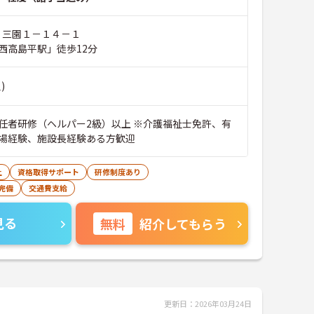
区 三園１－１４－１
西高島平駅」徒歩12分
)
任者研修（ヘルパー2級）以上 ※介護福祉士免許、有
場経験、施設長経験ある方歓迎
上
資格取得サポート
研修制度あり
完備
交通費支給
見る
無料
紹介してもらう
更新日：2026年03月24日