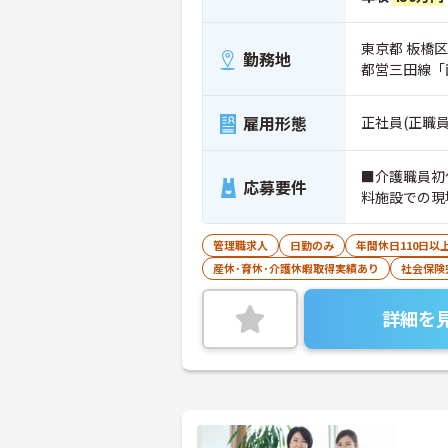
東京都 板橋
勤務地
都営三田線「
雇用形態
正社員(正職員
■介護職員初
応募要件
料施設での現
管理職求人
日勤のみ
年間休日110日以
産休･育休･介護休暇取得実績あり
社会保険
詳細を