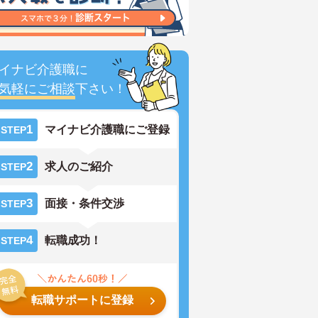
イナビ介護職に
気軽にご相談
下さい！
1
マイナビ介護職にご登録
STEP
2
求人のご紹介
STEP
3
面接・条件交渉
STEP
4
転職成功！
STEP
転職サポートに登録