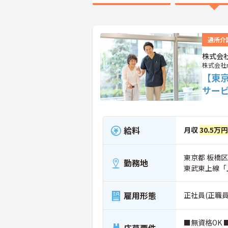
通所介
株式会社
株式会社n
【東
サー
給料
月収
30.5万
東京都 板橋区 
勤務地
東武東上線「
雇用形態
正社員(正職員
■無資格OK