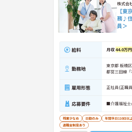
株式会
【東京
務♪
員＞
給料
月収
44.0万
東京都 板橋区
勤務地
都営三田線「
雇用形態
正社員(正職員
応募要件
■介護福祉士
残業少なめ
日勤のみ
年間休日110日以
退職金制度あり