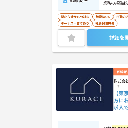
応募要件
業務の経験必須
駅から徒歩10分以内
無資格OK
日勤の
ボーナス・賞与あり
社会保険完備
詳細を
有料老
株式会
ーチ
【東
方に
求人