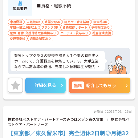
■資格・経験不問
応募要件
車通勤可
未経験OK
残業少なめ
託児所・育児補助
無資格OK
年間休日110日以上
ブランクOK
資格取得サポート
研修制度あり
産休･育休･介護休暇取得実績あり
ボーナス・賞与あり
社会保険完備
交通費支給
退職金制度あり
業界トップクラスの規模を誇る大手企業の有料老人
ホームにて、介護職員を募集しています。大手企業
ならでは高水準の待遇、充実した福利厚生が魅力で
す。
ご興味ある方には、面接対策ポイントなど、さらに
詳細をお話しいたしますのでお気軽にご相談くださ
詳細を見る
無料
紹介してもらう
い。
更新日：2026年06月26日
株式会社ベストケア・パートナーズみつばメゾン東久留米
株式会社ベ
ストケア・パートナーズ
【東京都／東久留米市】完全週休2日制◎月給32