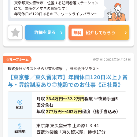
東京都東久留米市に位置する訪問看護ステーション
にて、主任ケアマネの募集です！
年間休日が120日あるので、ワークライフバランス
が叶います☆
また、インセンティブがあるので、モチベーション
を保ちながら働くことができます♪
詳細を見る
無料
紹介してもらう
さらに、マイカー通勤可能で無料駐車場もあるの
で、通勤らくらくです◎
ご興味のある方には、面接対策ポイントなど、さら
に詳細をお話しいたしますのでお気軽にご相談くだ
さい！
グループホーム
更新日：2026年04月23日
株式会社ソラストせらび東久留米
株式会社ソラスト
【東京都／東久留米市】年間休日120日以上♪賞
与・昇給制度あり◎施設でのお仕事《正社員》
月収
28.4万円～32.2万円
程度 ※夜勤手当5
回分含む
給料
年収
277万円～462万円
程度（諸手当込み）
東京都 東久留米市 上の原1-3-44
勤務地
西武池袋線「東久留米駅」徒歩17分