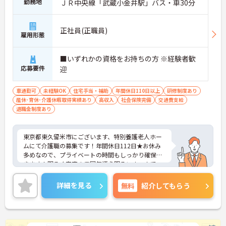
勤務地
ＪＲ中央線「武蔵小金井駅」バス・車30分
正社員(正職員)
雇用形態
■いずれかの資格をお持ちの方 ※経験者歓
応募要件
迎
車通勤可
未経験OK
住宅手当・補助
年間休日110日以上
研修制度あり
産休･育休･介護休暇取得実績あり
高収入
社会保険完備
交通費支給
退職金制度あり
東京都東久留米市にございます、特別養護老人ホー
ムにて介護職の募集です！年間休日112日★お休み
多めなので、プライベートの時間もしっかり確保で
きます！明るく家庭の雰囲気漂う明るいホームで
す。研修制度も整っているのでスキルアップも目指
すことができる環境です。ご興味のある方は是非お
詳細を見る
無料
紹介してもらう
気軽にお問い合わせください。