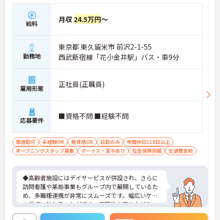
職員全員が安心して働ける、誇りを持てる職場環境
づくりに取り組んでいます。
月収
24.5万円
～
給料
東京都 東久留米市 前沢2-1-55
勤務地
西武新宿線「花小金井駅」バス・車9分
正社員(正職員)
雇用形態
■資格不問 ■経験不問
応募要件
車通勤可
未経験OK
無資格OK
日勤のみ
年間休日110日以上
オープニングスタッフ募集
ボーナス・賞与あり
社会保険完備
交通費支給
◆高齢者施設にはデイサービスが併設され、さらに
訪問看護や薬局事業もグループ内で展開しているた
め、多職種連携が非常にスムーズです。幅広いケア
の視点に触れることができ、専門性を高めながらス
キルアップできる土壌があります。