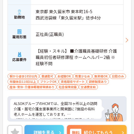
東京都 東久留米市 東本町16-5
勤務地
西武池袋線「東久留米駅」徒歩4分
正社員(正職員)
雇用形態
【経験・スキル】 ■介護職員基礎研修 介護
職員初任者研修課程 ホームヘルパー2級 ※
応募要件
経験不問
駅から徒歩10分以内
車通勤可
未経験OK
残業少なめ
無資格OK
日勤のみ
年間休日110日以上
ブランクOK
資格取得サポート
研修制度あり
産休･育休･介護休暇取得実績あり
社会保険完備
交通費支給
ALSOKグループのHCMでは、全国70ヶ所以上の訪問
介護・居宅介護支援事業所と関東圏に7施設の有料
老人ホームを運営しております。
ご興味をお持ちの方には詳細の情報や面接のポイン
トをお伝えしますのでお気軽にお問い合わせくださ
いませ。
詳細を見る
無料
紹介してもらう