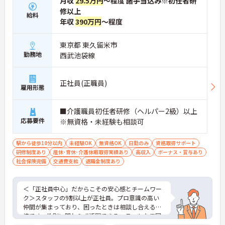
月収
29.5万円
～程度 諸手当込み※初任者研
づくりに取り組んでいます。
修以上
給料
年収
390万円
～程度
東京都 東久留米市
勤務地
西武池袋線
正社員(正職員)
雇用形態
■介護職員初任者研修（ヘルパー2級）以上
応募要件
※無資格・未経験も相談可
駅から徒歩10分以内
未経験OK
無資格OK
日勤のみ
資格取得サポート
研修制度あり
産休･育休･介護休暇取得実績あり
高収入
ボーナス・賞与あり
社会保険完備
交通費支給
退職金制度あり
＜「正社員中心」だからこその安心感とチームワー
ク＞スタッフの9割以上が正社員。プロ意識の高い
仲間が集まっており、困ったときは相談し合える環
境です。性別に関わらず活躍できるフラットな雰囲
気があります。