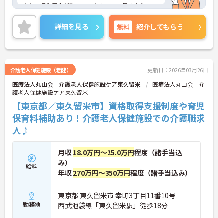
また、福利厚生が整っていますので、長く安心して
働けますのでオススメです！
ご興味のある方は、求人情報の詳細や面接対策ポイ
詳細を見る
無料
紹介してもらう
ントなどをお話させていただきますのでお気軽にお
問合せくださいませ。
介護老人保健施設（老健）
更新日：2026年03月26日
医療法人丸山会 介護老人保健施設ケア東久留米
医療法人丸山会 介
護老人保健施設ケア東久留米
【東京都／東久留米市】資格取得支援制度や育児
保育料補助あり！介護老人保健施設での介護職求
人♪
月収
18.0万円～25.0万円
程度（諸手当込
み）
給料
年収
270万円～350万円
程度（諸手当込み）
東京都 東久留米市 幸町3丁目11番10号
勤務地
西武池袋線「東久留米駅」徒歩18分