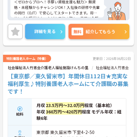
＜ゼロからプロへ！手厚い資格支援も魅力＞ 無資
格・未経験からチャレンジOK！入社後の研修や先輩
の同行（OJT）で安心してスタートできます。将来
的に「介護福祉士」などを目指す際も、費用は全額
会社負担。一人ひとりの「学びたい」を全力で応援
します！
詳細を見る
無料
紹介してもらう
＜高収入＆選べる休みで充実＞ 月給32万円（夜勤あ
り）の厚待遇に加え、基本的に定時退社OK♪休日は
曜日固定の「完全週休2日制」で予定が立てやす
く、年間12日間の「特別有給休暇」も付与。しっか
り稼いでしっかり休む、メリハリある働き方が可能
特別養護老人ホーム（特養）
更新日：2026年06月22日
です。
社会福祉法人竹恵会介護老人福祉施設けんちの里
社会福祉法人竹恵会
＜意見を言い合えるフラットな関係＞ 気付きや提案
を遠慮なく共有できる、風通しの良い職場です。ご
【東京都／東久留米市】年間休日112日★充実な
利用者様の小さな変化を見逃さない「観察眼」を大
福利厚生♪特別養護老人ホームにて介護職の募集
切にし、スタッフ同士も互いに配慮し合える温かい
です！
関係性を築いています。
月収
23.5万円～32.0万円
程度（基本給）
年収
360万円～420万円
程度 モデル年収：経
給料
験6年
東京都 東久留米市 下里4-2-50