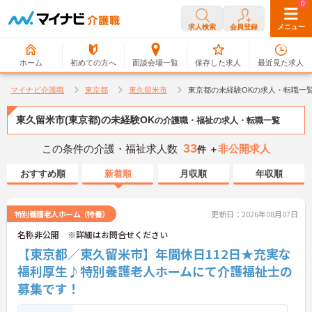
0
0
求人検索
会員登録
メニュー
ホーム
初めての方へ
面談会場一覧
保存した求人
最近見た求人
マイナビ介護職
東京都
東久留米市
東京都の未経験OKの求人・転職一
東久留米市(東京都)の未経験OK
の介護職・福祉の求人・転職一覧
33
この条件の介護・福祉求人数
非公開求人
件 ＋
おすすめ順
新着順
月収順
年収順
特別養護老人ホーム（特養）
更新日：2026年08月07日
名称非公開 ※詳細はお問合せください
【東京都／東久留米市】年間休日112日★充実な
福利厚生♪特別養護老人ホームにて介護福祉士の
募集です！