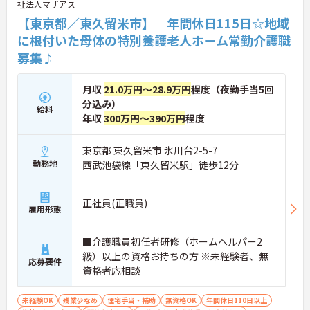
祉法人マザアス
【東京都／東久留米市】 年間休日115日☆地域
に根付いた母体の特別養護老人ホーム常勤介護職
募集♪
月収
21.0万円～28.9万円
程度（夜勤手当5回
分込み）
給料
年収
300万円～390万円
程度
東京都 東久留米市 氷川台2-5-7
勤務地
西武池袋線「東久留米駅」徒歩12分
正社員(正職員)
雇用形態
■介護職員初任者研修（ホームヘルパー2
級）以上の資格お持ちの方 ※未経験者、無
応募要件
資格者応相談
未経験OK
残業少なめ
住宅手当・補助
無資格OK
年間休日110日以上