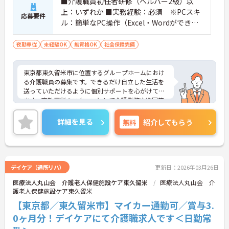
■介護職員初任者研修（ヘルパー2級）以
上：いずれか ■実務経験：必須 ※PCスキ
応募要件
ル：簡単なPC操作（Excel・Wordができる
方）
夜勤専従
未経験OK
無資格OK
社会保険完備
東京都東久留米市に位置するグループホームにおけ
る介護職員の募集です。できるだけ自立した生活を
送っていただけるように個別サポートを心がけてい
ます。夜勤専従のスタッフとして介護業務や巡回等
を行っていただきます。
勤務日数は週1日～相談可能なので、プライベート
詳細を見る
無料
紹介してもらう
を大切にしながらご勤務いただけます。
面接対策ポイントなど、さらに詳細をお話しいたし
ますのでお気軽にご相談ください！
デイケア（通所リハ）
更新日：2026年03月26日
医療法人丸山会 介護老人保健施設ケア東久留米
医療法人丸山会 介
護老人保健施設ケア東久留米
【東京都／東久留米市】マイカー通勤可／賞与3.
0ヶ月分！デイケアにて介護職求人です＜日勤常