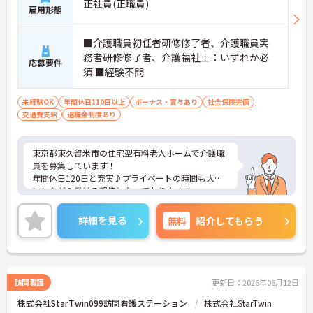
正社員(正職員)
雇用形態
■介護職員初任者研修修了者、介護職員実
務者研修修了者、介護福祉士：いずれか必
応募要件
須 ■経験不問
未経験OK
年間休日110日以上
ボーナス・賞与あり
社会保険完備
交通費支給
退職金制度あり
東京都東久留米市の住宅型有料老人ホームで介護職
員を募集しています！
年間休日120日と充実♪プライベートの時間も大切
にしながら働ける環境となっております！
未経験の方も応募OK！資格を活かして介護のお仕事
に挑戦してみませんか？
詳細を見る
無料
紹介してもらう
ご興味のある方は、面接のポイントをお伝えします
のでご連絡ください！
訪問看護
更新日：2026年06月12日
株式会社StarTwin099訪問看護ステーション
株式会社StarTwin