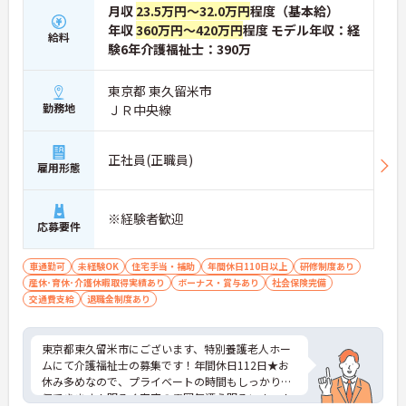
月収
23.5万円～32.0万円
程度（基本給）
年収
360万円～420万円
程度 モデル年収：経
給料
験6年介護福祉士：390万
東京都 東久留米市
勤務地
ＪＲ中央線
正社員(正職員)
雇用形態
※経験者歓迎
応募要件
車通勤可
未経験OK
住宅手当・補助
年間休日110日以上
研修制度あり
産休･育休･介護休暇取得実績あり
ボーナス・賞与あり
社会保険完備
交通費支給
退職金制度あり
東京都東久留米市にございます、特別養護老人ホー
ムにて介護福祉士の募集です！年間休日112日★お
休み多めなので、プライベートの時間もしっかり確
保できます！明るく家庭の雰囲気漂う明るいホーム