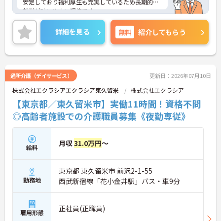
れます。
安定しており福利厚生も充実しているため長期的な
・月平均残業時間が少なく、年間17日のリフレッシ
就業が叶いやすい環境です。
ュ休暇も取得できる環境で、心身のゆとりを維持で
また、キャリアパス制度が整っているので、経験が
きます。
浅い方・ブランクがある方も高い目標をもって仕事
詳細を見る
無料
紹介してもらう
に取り組んでいただけます◎
【手厚い資格取得支援や継続雇用制度で、将来の安
ご興味ある方には、面接対策ポイントなど、さらに
心感が得られます】
詳細をお話しいたしますのでお気軽にご相談くださ
・勤務時間内で受講可能な資格取得サポートが整備
い！
されているため、働きながら着実に認知症ケアの専
通所介護（デイサービス）
更新日：2026年07月10日
門性を磨けます。
・65歳の定年後も70歳まで勤務可能な再雇用制度が
株式会社エクラシアエクラシア東久留米
株式会社エクラシア
設けられており、一つの職場で安定して長く活躍し
【東京都／東久留米市】実働11時間！資格不問
続けることが可能です。
◎高齢者施設での介護職員募集《夜勤専従》
月収
31.0万円
～
給料
東京都 東久留米市 前沢2-1-55
勤務地
西武新宿線「花小金井駅」バス・車9分
正社員(正職員)
雇用形態