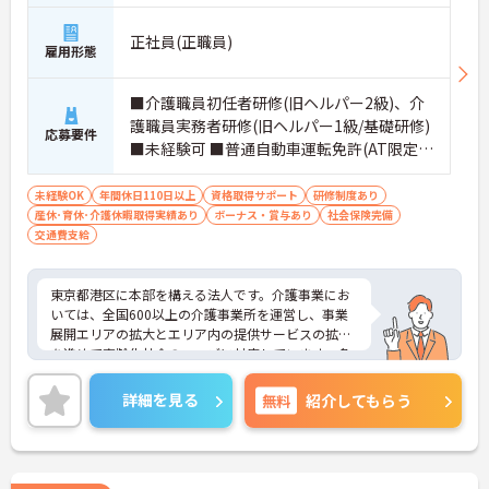
正社員(正職員)
雇用形態
■介護職員初任者研修(旧ヘルパー2級)、介
護職員実務者研修(旧ヘルパー1級/基礎研修)
応募要件
■未経験可 ■普通自動車運転免許(AT限定
可)あれば尚可
未経験OK
年間休日110日以上
資格取得サポート
研修制度あり
産休･育休･介護休暇取得実績あり
ボーナス・賞与あり
社会保険完備
交通費支給
東京都港区に本部を構える法人です。介護事業にお
いては、全国600以上の介護事業所を運営し、事業
展開エリアの拡大とエリア内の提供サービスの拡充
を進めて高齢化社会のニーズに対応しています。多
職種との密な連携による「チームケア」で利用者の
暮らしをサポートしています。母体の安定より充実
詳細を見る
無料
紹介してもらう
した福利厚生等の待遇面も魅力です。また、年間休
日は120日以上あり、ワークライフバランスを重視
する方にもおすすめです。ご興味のある方には、面
接対策ポイントなど、さらに詳細をお話しいたしま