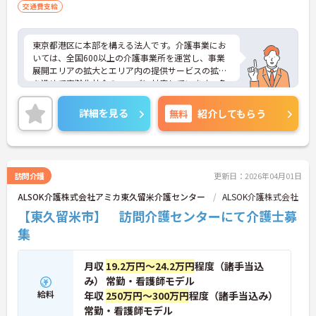
交通費支給
東京都港区に本部を構える法人です。介護事業にお
いては、全国600以上の介護事業所を運営し、事業
展開エリアの拡大とエリア内の提供サービスの拡充
を進めて高齢化社会のニーズに対応しています。多
職種との密な連携による「チームケア」で利用者の
暮らしをサポートしています。母体の安定より充実
詳細を見る
無料
紹介してもらう
した福利厚生等の待遇面も魅力です。また、年間休
日は120日以上あり、ワークライフバランスを重視
する方にもおすすめです。ご興味のある方には、面
接対策ポイントなど、さらに詳細をお話しいたしま
すのでお気軽にご相談ください！
訪問介護
更新日：2026年04月01日
ALSOK介護株式会社アミカ東久留米介護センター
ALSOK介護株式会社
【東久留米市】 訪問介護センターにて介護士募
集
月収
19.2万円～24.2万円
程度（諸手当込
み） 常勤・看護師モデル
給料
年収
250万円～300万円
程度（諸手当込み）
常勤・看護師モデル