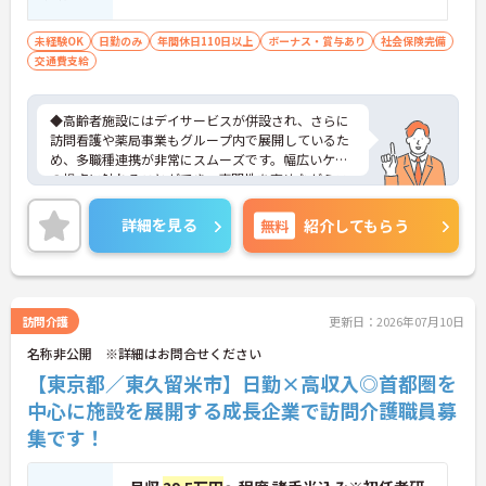
未経験OK
日勤のみ
年間休日110日以上
ボーナス・賞与あり
社会保険完備
交通費支給
◆高齢者施設にはデイサービスが併設され、さらに
訪問看護や薬局事業もグループ内で展開しているた
め、多職種連携が非常にスムーズです。幅広いケア
の視点に触れることができ、専門性を高めながらス
キルアップできる土壌があります。
◆半年に1回の人事評価・面談で昇給や昇進のチャ
詳細を見る
無料
紹介してもらう
ンスがしっかり用意されています。また、マネジメ
ント職への挑戦も歓迎♪入社後に経験を積みなが
ら、施設長、ブロック長、本部職員など、自分の適
性や目標に合わせてステップアップできます。女性
管理職比率も30％を目指して推進中◎男女ともに長
訪問介護
更新日：2026年07月10日
く活躍できる環境です。
名称非公開 ※詳細はお問合せください
◆施設ごとの課題を話し合う「スタッフミーティン
グ」や、利用者様へのケアを考える「ケースカンフ
【東京都／東久留米市】日勤×高収入◎首都圏を
ァレンス」を実施しています。新人・ベテランに関
中心に施設を展開する成長企業で訪問介護職員募
係なく意見交換を行い、みんなで解決策を考えるフ
集です！
ラットな関係性です。また、虐待防止研修などを通
じて「良いケア・悪いケア」の線引きを明確にし、
職員全員が安心して働ける、誇りを持てる職場環境