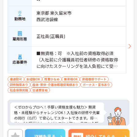
東京都 東久留米市
勤務地
西武池袋線
正社員(正職員)
雇用形態
■無資格：可 ※入社前の資格取得必須
（入社前に介護職員初任者研修の資格取得
応募要件
に向けたスクーリングを法人負担にて受講
していただきます。） ■実務経験：不問
車通勤可
未経験OK
残業少なめ
無資格OK
資格取得サポート
研修制度あり
産休･育休･介護休暇取得実績あり
ボーナス・賞与あり
社会保険完備
交通費支給
＜ゼロからプロへ！手厚い資格支援も魅力＞ 無資
格・未経験からチャレンジOK！入社後の研修や先輩
の同行（OJT）で安心してスタートできます。将来
的に「介護福祉士」などを目指す際も、費用は全額
会社負担。一人ひとりの「学びたい」を全力で応援
します！
詳細を見る
無料
紹介してもらう