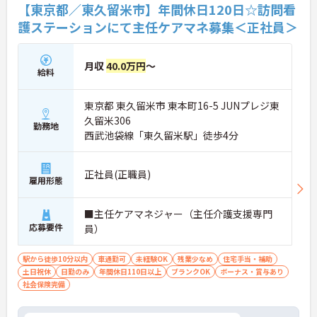
【東京都／東久留米市】年間休日120日☆訪問看
護ステーションにて主任ケアマネ募集＜正社員＞
月収
40.0万円
～
給料
東京都 東久留米市 東本町16-5 JUNプレジ東
久留米306
勤務地
西武池袋線「東久留米駅」徒歩4分
正社員(正職員)
雇用形態
■主任ケアマネジャー（主任介護支援専門
応募要件
員）
駅から徒歩10分以内
車通勤可
未経験OK
残業少なめ
住宅手当・補助
土日祝休
日勤のみ
年間休日110日以上
ブランクOK
ボーナス・賞与あり
社会保険完備