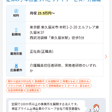
★おすすめPOINT★
月収
25.9万円
～
【チーム全体で情報を共有し、一人で抱え込まずに
給料
働ける環境です】
・毎朝スタッフ全員で情報共有のミーティングを実
東京都 東久留米市 本町1-2-20 エルフレア東
施しているため、お客様の変化や業務連絡を細やか
に把握できます。
久留米1F
勤務地
・困った時もすぐに相談してフォローし合える体制
西武池袋線「東久留米駅」徒歩5分
が整っているので、安心して業務に取り組むことが
期待できます。
正社員(正職員)
雇用形態
【独自の特別報酬制度により、確かな収入アップが
見込めます】
・賞与年2回に加え、施設運営への貢献やチームワ
介護職員初任者研修、実務者研修のいずれ
ークを評価する特別報酬が支給される仕組みがあり
応募要件
か
ます。
・目に見える形で日々の努力がしっかりと還元され
ることで、高いモチベーションを保ちながら将来的
駅から徒歩10分以内
車通勤可
未経験OK
残業少なめ
日勤のみ
な昇給を目指せます。
ブランクOK
資格取得サポート
研修制度あり
ボーナス・賞与あり
社会保険完備
交通費支給
【自分らしいスタイルを大切にしながら、無理のな
いペースで働けます】
・清潔感と節度があれば髪色やネイルなどの制限が
全国で100か所以上の事業所を展開する法人です。
ないため、ご自身の個性を尊重した働き方を叶えら
東証プライム上場企業のグループ会社で経営基盤も