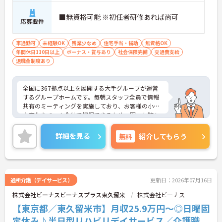
■無資格可能 ※初任者研修あれば尚可
応募要件
車通勤可
未経験OK
残業少なめ
住宅手当・補助
無資格OK
年間休日110日以上
ボーナス・賞与あり
社会保険完備
交通費支給
退職金制度あり
全国に367拠点以上を展開する大手グループが運営
するグループホームです。毎朝スタッフ全員で情報
共有のミーティングを実施しており、お客様の小さ
な変化をチーム全体で把握できるため、困った時も
すぐに相談できる安心の体制が整っています。待遇
面では、賞与年2回に加え、日々の努力や売上への
詳細を見る
無料
紹介してもらう
寄与を評価する特別報酬が支給されるため、高いモ
チベーションを保ちながら勤務できる環境です。さ
らに、清潔感があれば髪色やネイルなどの規定がな
く、ご自身の個性を大切にしながら自分らしいスタ
イルで働くことができます。認知症ケアの専門性を
通所介護（デイサービス）
更新日：2026年07月16日
高めたい方にも最適な環境であり、手厚い研修体制
株式会社ビーナスビーナスプラス東久留米
株式会社ビーナス
を通じて働きながらスキルアップを目指すことも可
能です。年間17日のリフレッシュ休暇や定年後の再
【東京都／東久留米市】月収25.9万円～◎日曜固
雇用制度など、長期的にキャリアを描ける福利厚生
定休み♪半日型リハビリデイサービス／介護職
も大きな魅力です。