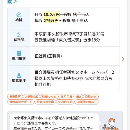
勤＞
月収
19.0万円
～程度 諸手当込
給料
年収
279万円
～程度 諸手当込
東京都 東久留米市 幸町3丁目11番10号
勤務地
西武池袋線「東久留米駅」徒歩18分
正社員(正職員)
雇用形態
■介護職員初任者研修又はホームヘルパー2
級以上の資格をお持ちの方 ※未経験の方も
応募要件
相談可能
車通勤可
未経験OK
残業少なめ
住宅手当・補助
日勤のみ
資格取得サポート
社会保険完備
交通費支給
退職金制度あり
東京都東久留米市にある介護老人保健施設のデイケ
アにて介護職員の募集です。
駐車場完備のため、マイカーでの通勤も可能です！