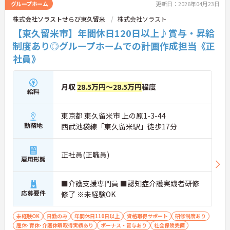
すのでお気軽にご相談ください！
グループホーム
更新日：2026年04月23日
株式会社ソラストせらび東久留米
株式会社ソラスト
【東久留米市】年間休日120日以上♪賞与・昇給
制度あり◎グループホームでの計画作成担当《正
社員》
月収
28.5万円～28.5万円
程度
給料
東京都 東久留米市 上の原1-3-44
勤務地
西武池袋線「東久留米駅」徒歩17分
正社員(正職員)
雇用形態
■介護支援専門員 ■認知症介護実践者研修
応募要件
修了 ※未経験OK
未経験OK
日勤のみ
年間休日110日以上
資格取得サポート
研修制度あり
産休･育休･介護休暇取得実績あり
ボーナス・賞与あり
社会保険完備