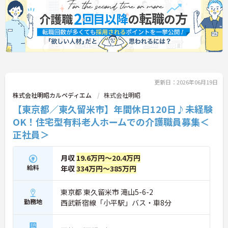
更新日：2026年06月19日
株式会社明昭カルペディエム
株式会社明昭
【東京都／東久留米市】年間休日120日♪未経験
OK！住宅型有料老人ホームでの介護職員募集＜
正社員＞
月収
19.6万円～20.4万円
給料
年収
334万円～385万円
東京都 東久留米市 滝山5-6-2
勤務地
西武新宿線「小平駅」バス・車8分