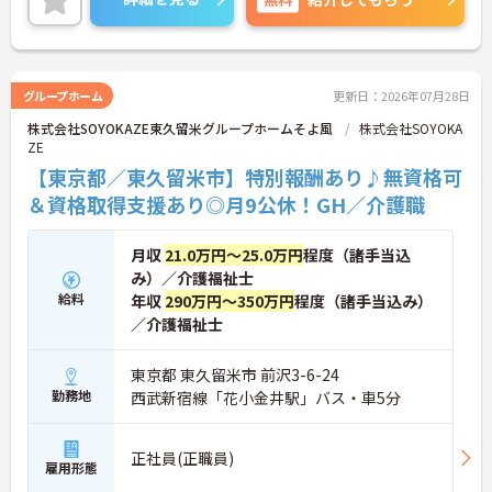
＜高収入＆選べる休みで充実＞ 月給32万円（夜勤あ
り）の厚待遇に加え、基本的に定時退社OK♪休日は
曜日固定の「完全週休2日制」で予定が立てやす
く、年間12日間の「特別有給休暇」も付与。しっか
り稼いでしっかり休む、メリハリある働き方が可能
グループホーム
更新日：2026年07月28日
です。
株式会社SOYOKAZE東久留米グループホームそよ風
株式会社SOYOKA
＜意見を言い合えるフラットな関係＞ 気付きや提案
ZE
を遠慮なく共有できる、風通しの良い職場です。ご
利用者様の小さな変化を見逃さない「観察眼」を大
【東京都／東久留米市】特別報酬あり♪無資格可
切にし、スタッフ同士も互いに配慮し合える温かい
＆資格取得支援あり◎月9公休！GH／介護職
関係性を築いています。
月収
21.0万円～25.0万円
程度（諸手当込
み）／介護福祉士
給料
年収
290万円～350万円
程度（諸手当込み）
／介護福祉士
東京都 東久留米市 前沢3-6-24
勤務地
西武新宿線「花小金井駅」バス・車5分
正社員(正職員)
雇用形態