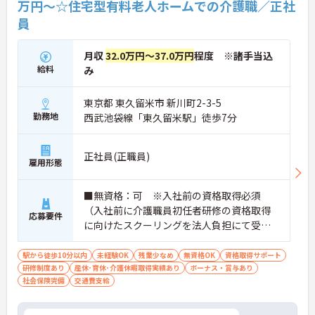
万円～☆住宅型有料老人ホームでの介護職／正社
員
月収
32.0万円～37.0万円
程度 ※諸手当込
給料
み
東京都 東久留米市 新川町2-3-5
勤務地
西武池袋線「東久留米駅」徒歩7分
正社員(正職員)
雇用形態
■無資格：可 ※入社前の資格取得必須
（入社前に介護職員初任者研修の資格取得
応募要件
に向けたスクーリングを法人負担にて受講
していただきます。） ■実務経験：不問
駅から徒歩10分以内
未経験OK
残業少なめ
無資格OK
資格取得サポート
研修制度あり
産休･育休･介護休暇取得実績あり
ボーナス・賞与あり
社会保険完備
交通費支給