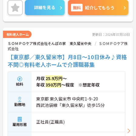
＜電動自転車でラクラク移動！身体への負担を軽減
詳細を見る
無料
紹介してもらう
＞会社から1人1台、専用の電動自転車が支給されま
す（一部例外あり）。お客様のご自宅への移動が快
適になるだけでなく、貸与された自転車での通勤も
可能です。移動の負担を減らして元気にケアに向き
合えます。
有料老人ホーム
更新日：2026年07月10日
＜頑張りがしっかり給与に反映される仕組み＞「社
ＳＯＭＰＯケア株式会社そんぽの家 東久留米中央
ＳＯＭＰＯケア株
員を大事にする」をモットーに、業界トップクラス
式会社
の給与水準を目指しています。賞与は年2回あり、資
格手当や土日出勤手当も充実。キャリアパスも明確
【東京都／東久留米市】月8日～10日休み♪資格
で、管理者へのステップアップなど、頑張りに応じ
不問◎有料老人ホームで介護職募集
て収入もやりがいもアップします。
月収
25.9万円
～
給料
年収
350万円
～程度 ※想定年収
東京都 東久留米市 中央町1-9-20
勤務地
西武池袋線「東久留米駅」徒歩15分
正社員(正職員)
雇用形態