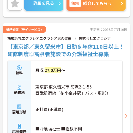
◆「学びたい」という意欲を全力で応援する職場で
詳細を見る
無料
紹介してもらう
す。資格取得支援制度を利用すれば、介護職員初任
者研修や実務者研修などの費用を会社負担で取得可
能です。資格を取得するごとにしっかりと給与に反
映（昇給）されるのも魅力です。
◆施設ごとの課題を話し合う「スタッフミーティン
通所介護（デイサービス）
更新日：2026年07月10日
グ」や、利用者様へのケアを考える「ケースカンフ
株式会社エクラシアエクラシア東久留米
株式会社エクラシア
ァレンス」を実施しています。新人・ベテランに関
係なく意見交換を行い、みんなで解決策を考えるフ
【東京都／東久留米市】日勤＆年休110日以上！
ラットな関係性です。また、虐待防止研修などを通
研修制度◎高齢者施設での介護福祉士募集
じて「良いケア・悪いケア」の線引きを明確にし、
職員全員が安心して働ける、誇りを持てる職場環境
づくりに取り組んでいます。
月収
27.0万円
～
給料
東京都 東久留米市 前沢2-1-55
勤務地
西武新宿線「花小金井駅」バス・車9分
正社員(正職員)
雇用形態
■介護福祉士 ■経験不問
応募要件