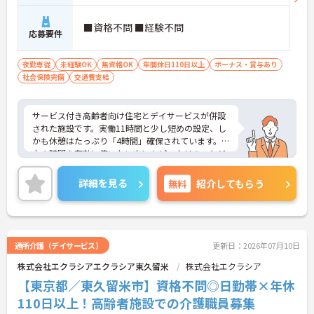
■資格不問 ■経験不問
応募要件
夜勤専従
未経験OK
無資格OK
年間休日110日以上
ボーナス・賞与あり
社会保険完備
交通費支給
サービス付き高齢者向け住宅とデイサービスが併設
された施設です。実働11時間と少し短めの設定、し
かも休憩はたっぷり「4時間」確保されています。日
中の時間を有効に使いたい方にもピッタリのスケジ
ュールです。
◆「学びたい」という意欲を全力で応援する職場で
詳細を見る
無料
紹介してもらう
す。資格取得支援制度を利用すれば、介護職員初任
者研修や実務者研修などの費用を会社負担で取得可
能です。資格を取得するごとにしっかりと給与に反
映（昇給）されるのも魅力です。
◆施設ごとの課題を話し合う「スタッフミーティン
通所介護（デイサービス）
更新日：2026年07月10日
グ」や、利用者様へのケアを考える「ケースカンフ
株式会社エクラシアエクラシア東久留米
株式会社エクラシア
ァレンス」を実施しています。新人・ベテランに関
係なく意見交換を行い、みんなで解決策を考えるフ
【東京都／東久留米市】資格不問◎日勤帯×年休
ラットな関係性です。また、虐待防止研修などを通
110日以上！高齢者施設での介護職員募集
じて「良いケア・悪いケア」の線引きを明確にし、