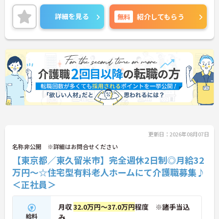
です。研修制度も整っているのでスキルアップも目
指すことができる環境です。ご興味のある方は是非
詳細を見る
無料
紹介してもらう
お気軽にお問い合わせください。
更新日：2026年08月07日
名称非公開 ※詳細はお問合せください
【東京都／東久留米市】完全週休2日制◎月給32
万円～☆住宅型有料老人ホームにて介護職募集♪
＜正社員＞
月収
32.0万円～37.0万円
程度 ※諸手当込
給料
み