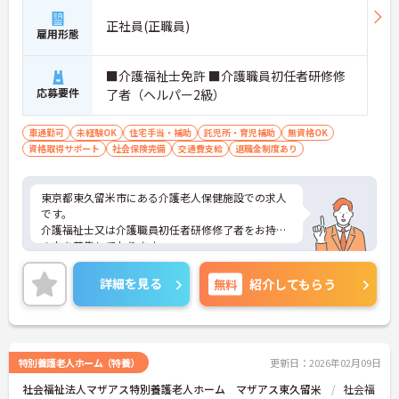
正社員(正職員)
雇用形態
■介護福祉士免許 ■介護職員初任者研修修
応募要件
了者（ヘルパー2級）
車通勤可
未経験OK
住宅手当・補助
託児所・育児補助
無資格OK
資格取得サポート
社会保険完備
交通費支給
退職金制度あり
東京都東久留米市にある介護老人保健施設での求人
です。
介護福祉士又は介護職員初任者研修修了者をお持ち
の方を募集しております。
資格取得支援制度や育児保育料補助があり、住宅手
当などの制度も充実しているので、長期的に働きや
詳細を見る
無料
紹介してもらう
すい環境です！
ご興味のある方は、求人情報の詳細や面接対策ポイ
ントなどをお話させていただきますのでお気軽にお
問合せくださいませ。
特別養護老人ホーム（特養）
更新日：2026年02月09日
社会福祉法人マザアス特別養護老人ホーム マザアス東久留米
社会福