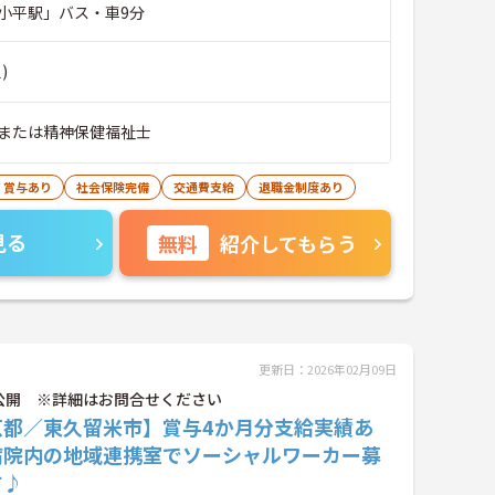
小平駅」バス・車9分
)
または精神保健福祉士
・賞与あり
社会保険完備
交通費支給
退職金制度あり
見る
無料
紹介してもらう
更新日：2026年02月09日
公開 ※詳細はお問合せください
京都／東久留米市】賞与4か月分支給実績あ
病院内の地域連携室でソーシャルワーカー募
す♪