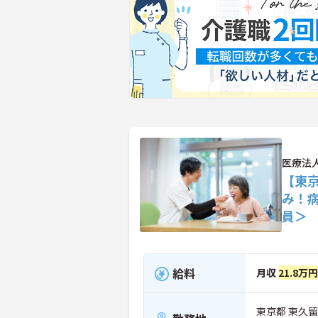
医療法
【東京
み！
員＞
給料
月収
21.8万円
東京都 東久留米