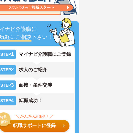
イナビ介護職に
気軽にご相談
下さい！
1
マイナビ介護職にご登録
STEP
2
求人のご紹介
STEP
3
面接・条件交渉
STEP
4
転職成功！
STEP
転職サポートに登録