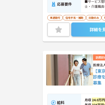
■サービス管
応募要件
士・介護職員
車通勤可
住宅手当・補助
日勤のみ
詳細を
訪問診
医療法
【東
診療
募集
月収
24.0万
給料
年収
336万円