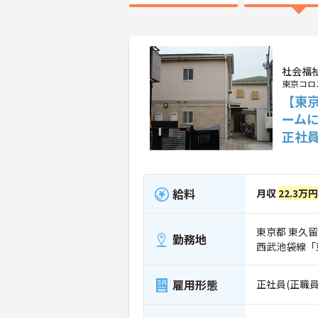
社会福
東京コロ
【東京
ーム
正社
給料
月収
22.3万円
東京都 東久留米
勤務地
西武池袋線「
雇用形態
正社員(正職員