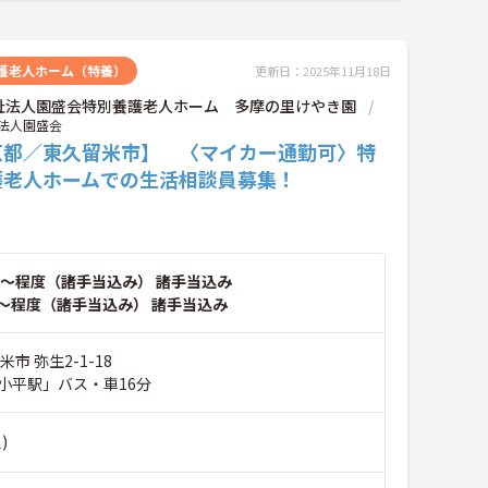
護老人ホーム（特養）
更新日：2025年11月18日
祉法人園盛会特別養護老人ホーム 多摩の里けやき園
法人園盛会
京都／東久留米市】 〈マイカー通勤可〉特
護老人ホームでの生活相談員募集！
～程度（諸手当込み） 諸手当込み
～程度（諸手当込み） 諸手当込み
市 弥生2-1-18
小平駅」バス・車16分
)