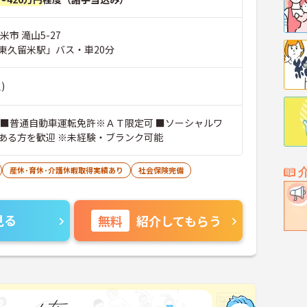
米市 滝山5-27
東久留米駅」バス・車20分
)
 ■普通自動車運転免許※ＡＴ限定可 ■ソーシャルワ
ある方を歓迎 ※未経験・ブランク可能
産休･育休･介護休暇取得実績あり
社会保険完備
見る
無料
紹介してもらう