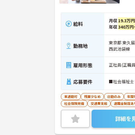
月収
19.3万
給料
年収
340万円
東京都 東久
勤務地
西武池袋線
雇用形態
正社員(正職員
応募要件
■社会福祉士
車通勤可
残業少なめ
日勤のみ
年間
社会保険完備
交通費支給
退職金制度あ
詳細を