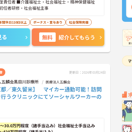
理責任者 ■介護福祉士・社会福祉士・精神保健福祉
初任者研修・社会福祉主事
年間休日110日以上
ボーナス・賞与あり
社会保険完備
見る
無料
紹介してもらう
療
更新日：2026年03月24日
人五麟会黒目川診療所
医療法人五麟会
京都／東久留米】 マイカー通勤可能！訪問
を行うクリニックにてソーシャルワーカーの
円～30.0万円
程度（諸手当込み）社会福祉士手当込み
～420万円
程度（諸手当込み）