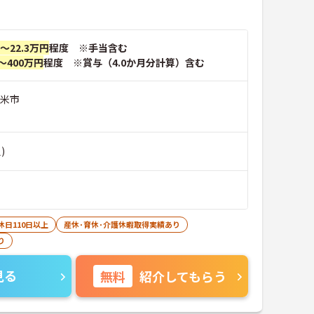
円～22.3万円
程度 ※手当含む
～400万円
程度 ※賞与（4.0か月分計算）含む
留米市
)
休日110日以上
産休･育休･介護休暇取得実績あり
り
見る
無料
紹介してもらう