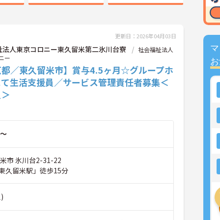
更新日：2026年04月03日
マ
祉法人東京コロニー東久留米第二氷川台寮
社会福祉法人
ニー
お
都／東久留米市】賞与4.5ヶ月☆グループホ
にて生活支援員／サービス管理責任者募集＜
員＞
～
市 氷川台2-31-22
東久留米駅」徒歩15分
)