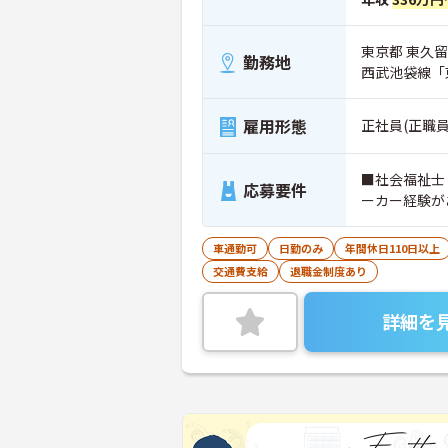
東京都 東久留
勤務地
西武池袋線「
雇用形態
正社員(正職員
■社会福祉士
応募要件
ーカー経験が
車通勤可
日勤のみ
年間休日110日以上
交通費支給
退職金制度あり
詳細を