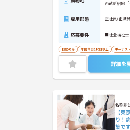
勤務地
西武新宿線「
雇用形態
正社員(正職員
応募要件
■社会福祉士
日勤のみ
年間休日110日以上
ボーナス
詳細を
名称非
【東
り！
集で