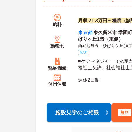
月収 21.3万円～程度（
給料
東京都
東久留米市 学園町2
ばりヶ丘1階（東側）
西武池袋線「ひばりケ丘(東京
勤務地
MAP
■ケアマネジャー（介護
福祉士免許、社会福祉士
資格/職種
格いずれか必須 ※未経験
週休2日制
休日休暇
施設見学のご相談
無料