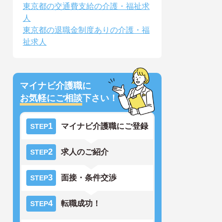
東京都の交通費支給の介護・福祉求
人
東京都の退職金制度ありの介護・福
祉求人
マイナビ介護職に
お気軽にご相談
下さい！
1
マイナビ介護職にご登録
STEP
2
求人のご紹介
STEP
3
面接・条件交渉
STEP
4
転職成功！
STEP