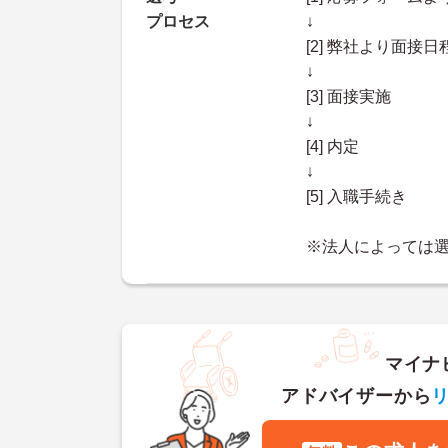
プロセス
↓
[2] 弊社より面
↓
[3] 面接実施
↓
[4] 内定
↓
[5] 入職手続き
※法人によっては
マイナ
アドバイザーから