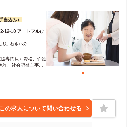
諸手当込み）
-12-10 アートフルひ
)駅」徒歩15分
支援専門員）資格、介護
免許、社会福祉主事資
可 ※経験者優遇
この求人について問い合わせる