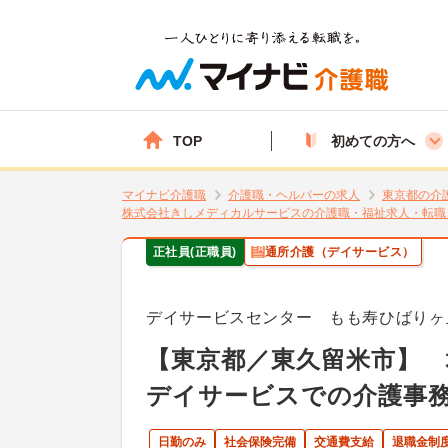
TOP
初めての方へ
マイナビ介護職
介護職・ヘルパーの求人
東京都の介
株式会社きしメディカルサービスの介護職・福祉求人・転職
正社員(正職員)
通所介護（デイサービス）
デイサービスセンター もも寿ひばりヶ
【東京都／東久留米市】
デイサービスでの介護事
日勤のみ
社会保険完備
交通費支給
退職金制