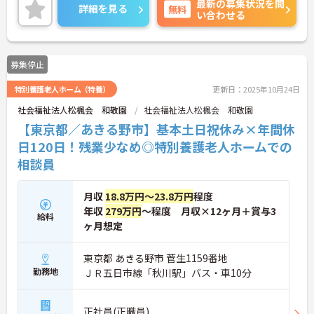
最新の募集状況を問
人です。
詳細を見る
無料
い合わせる
ご興味のある方には、面接対策ポイントなど、さら
に詳細をお話しいたしますのでお気軽にご相談くだ
さい！
募集停止
特別養護老人ホーム（特養）
更新日：2025年10月24日
社会福祉法人松楓会 和敬園
社会福祉法人松楓会 和敬園
【東京都／あきる野市】基本土日祝休み×年間休
日120日！残業少なめ◎特別養護老人ホームでの
相談員
月収
18.8万円～23.8万円
程度
年収
279万円
～程度 月収×12ヶ月＋賞与3
給料
ヶ月想定
東京都 あきる野市 菅生1159番地
勤務地
ＪＲ五日市線「秋川駅」バス・車10分
正社員(正職員)