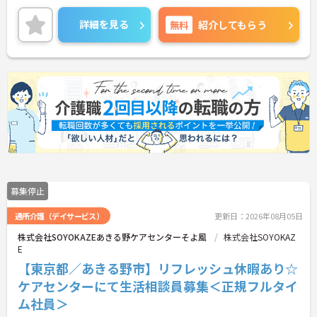
詳細をお話しいたしますのでお気軽にご相談くださ
い！
詳細を見る
無料
紹介してもらう
募集停止
通所介護（デイサービス）
更新日：2026年08月05日
株式会社SOYOKAZEあきる野ケアセンターそよ風
株式会社SOYOKAZ
E
【東京都／あきる野市】リフレッシュ休暇あり☆
ケアセンターにて生活相談員募集＜正規フルタイ
ム社員＞