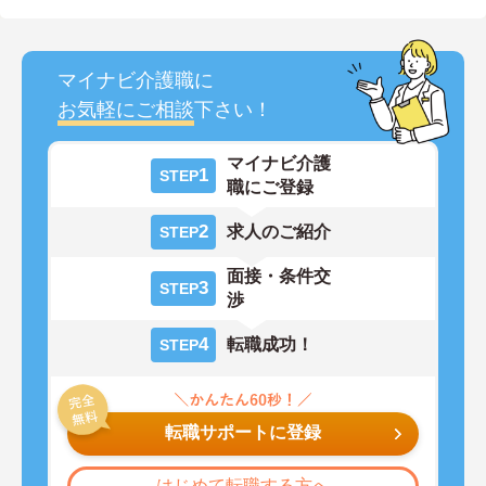
マイナビ介護職に
お気軽にご相談
下さい！
マイナビ介護
1
STEP
職にご登録
2
求人のご紹介
STEP
面接・条件交
3
STEP
渉
4
転職成功！
STEP
転職サポートに登録
はじめて転職する方へ