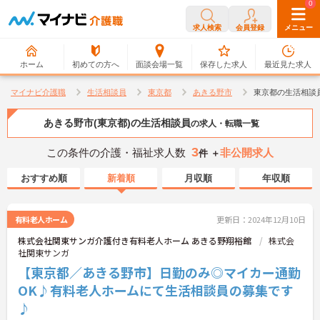
0
0
求人検索
会員登録
メニュー
ホーム
初めての方へ
面談会場一覧
保存した求人
最近見た求人
マイナビ介護職
生活相談員
東京都
あきる野市
東京都の生活相談
あきる野市(東京都)の生活相談員
の求人・転職一覧
3
この条件の介護・福祉求人数
非公開求人
件 ＋
おすすめ順
新着順
月収順
年収順
有料老人ホーム
更新日：2024年12月10日
株式会社関東サンガ介護付き有料老人ホーム あきる野翔裕館
株式会
社関東サンガ
【東京都／あきる野市】日勤のみ◎マイカー通勤
OK♪有料老人ホームにて生活相談員の募集です
♪