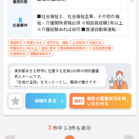
雇用形態
■社会福祉士、社会福祉主事、その他の福
祉・介護関係資格必須 ※相談員経験1年以上
応募要件
※介護経験あれば尚可 ■普通自動車運転免
許あれば尚可（ＡＴ限定可）
車通勤可
残業少なめ
住宅手当・補助
土日祝休
日勤のみ
年間休日110日以上
産休･育休･介護休暇取得実績あり
社会保険完備
交通費支給
退職金制度あり
東京都あきる野市に位置する定員100床の特別養護
老人ホームです。
「全員が主役」をモットーとし、職員が働きやすい
職場づくりにも力合を入れています。
相談員として幅広い業務をお任せしますので、経験
最新の募集状況を問
を積んでいただけます。
詳細を見る
無料
い合わせる
年間休日120日あり、ワーク・ライフ・バランスを
重視したい方にもオススメです。
ご興味のある方には、面接対策ポイントなど、さら
に詳細をお話しいたしますのでお気軽にご相談くだ
さい！
3
件中 1-3件を表示