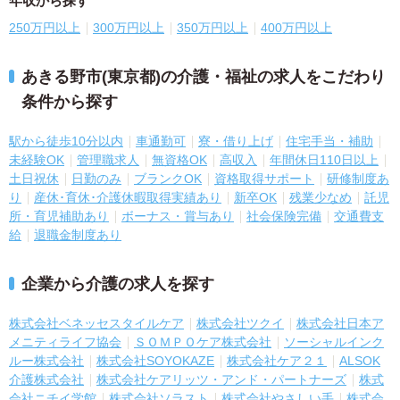
年収から探す
250万円以上
300万円以上
350万円以上
400万円以上
あきる野市(東京都)の介護・福祉の求人をこだわり
条件から探す
駅から徒歩10分以内
車通勤可
寮・借り上げ
住宅手当・補助
未経験OK
管理職求人
無資格OK
高収入
年間休日110日以上
土日祝休
日勤のみ
ブランクOK
資格取得サポート
研修制度あ
り
産休･育休･介護休暇取得実績あり
新卒OK
残業少なめ
託児
所・育児補助あり
ボーナス・賞与あり
社会保険完備
交通費支
給
退職金制度あり
企業から介護の求人を探す
株式会社ベネッセスタイルケア
株式会社ツクイ
株式会社日本ア
メニティライフ協会
ＳＯＭＰＯケア株式会社
ソーシャルインク
ルー株式会社
株式会社SOYOKAZE
株式会社ケア２１
ALSOK
介護株式会社
株式会社ケアリッツ・アンド・パートナーズ
株式
会社ニチイ学館
株式会社ソラスト
株式会社やさしい手
株式会