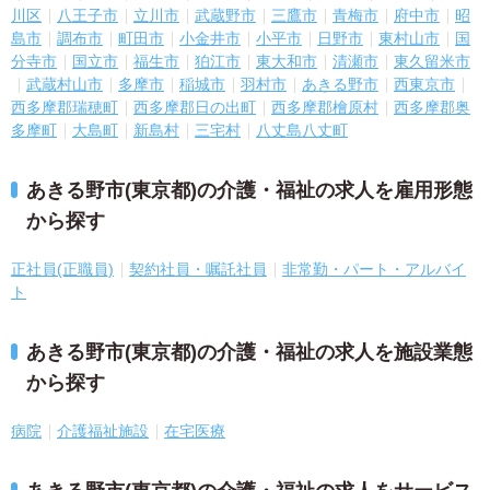
川区
八王子市
立川市
武蔵野市
三鷹市
青梅市
府中市
昭
島市
調布市
町田市
小金井市
小平市
日野市
東村山市
国
分寺市
国立市
福生市
狛江市
東大和市
清瀬市
東久留米市
武蔵村山市
多摩市
稲城市
羽村市
あきる野市
西東京市
西多摩郡瑞穂町
西多摩郡日の出町
西多摩郡檜原村
西多摩郡奥
多摩町
大島町
新島村
三宅村
八丈島八丈町
あきる野市(東京都)の介護・福祉の求人を雇用形態
から探す
正社員(正職員)
契約社員・嘱託社員
非常勤・パート・アルバイ
ト
あきる野市(東京都)の介護・福祉の求人を施設業態
から探す
病院
介護福祉施設
在宅医療