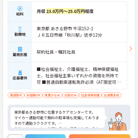
月収
23.0万円～25.0万円
程度
給料
東京都 あきる野市 牛沼152-1
勤務地
ＪＲ五日市線「秋川駅」徒歩12分
契約社員・嘱託社員
雇用形態
■社会福祉士、介護福祉士、精神保健福祉
士、社会福祉主事いずれかの資格を所持で
応募要件
可 ■普通自動車運転免許必須（AT限定可）
■経験不問
車通勤可
未経験OK
残業少なめ
日勤のみ
社会保険完備
交通費支給
東京都あきる野市に位置するケアセンターです。
マイカー通勤可能で無料の駐車場も完備しておりま
すので通勤ラクラクです。
公休＋リフレッシュ休暇と多めに設定されているた
め、プライベートを大切にしたい方におすすめの求