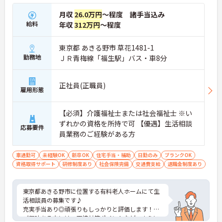
月収
26.0万円
～程度 諸手当込み
給料
年収
312万円
～程度
東京都 あきる野市 草花1481-1
勤務地
ＪＲ青梅線「福生駅」バス・車8分
正社員(正職員)
雇用形態
【必須】介護福祉士または社会福祉士 ※い
ずれかの資格を所持で可 【優遇】生活相談
応募要件
員業務のご経験がある方
車通勤可
未経験OK
新卒OK
住宅手当・補助
日勤のみ
ブランクOK
資格取得サポート
研修制度あり
社会保険完備
交通費支給
退職金制度あり
東京都あきる野市に位置する有料老人ホームにて生
活相談員の募集です♪
充実手当あり◎頑張りもしっかりと評価します！
ご興味ある方には、面接対策ポイントなど、さらに