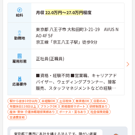
月収
22.0万円～27.0万円
程度
給料
東京都 八王子市 大和田町3-21-19 AVUS N
AO 4F 5F
勤務地
京王線「京王八王子駅」徒歩9分
正社員(正職員)
雇用形態
■資格・経験不問 ■営業職、キャリアアド
バイザー、ウェディングプランナー、接客
応募要件
販売、スタッフマネジメントなどの経験の
ある方／障がい者支援経験をお持ちの方
（社会福祉士、ケアマネジャー、精神保健
駅から徒歩10分以内
未経験OK
土日祝休
無資格OK
日勤のみ
年間休日110日以上
福祉士、作業療法士など）歓迎します！
ブランクOK
資格取得サポート
研修制度あり
産休･育休･介護休暇取得実績あり
ボーナス・賞与あり
社会保険完備
交通費支給
東京都三鷹市に本社を構える法人です。障がい者雇