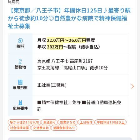
尾病院
【東京都／八王子市】年間休日125日♪最寄り駅
から徒歩約10分◎自然豊かな病院で精神保健福
祉士募集
月収
22.0万円～26.0万円
程度
給料
年収
282万円
～程度（諸手当込）
東京都 八王子市 高尾町2187
勤務地
京王高尾線「高尾山口駅」徒歩10分
正社員(正職員)
雇用形態
■精神保健福祉士免許 ■普通自動車運転免
応募要件
許
駅から徒歩10分以内
車通勤可
残業少なめ
土日祝休
年間休日110日以上
社会保険完備
交通費支給
退職金制度あり