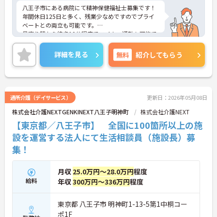
八王子市にある病院にて精神保健福祉士募集です！
年間休日125日と多く、残業少なめですのでプライ
ベートとの両立も可能です。
最寄り駅から徒歩10分程度でマイカー通勤も可能で
すので通勤に便利です。
ご興味のある方はお気軽にお問い合わせ下さい。
詳細を見る
無料
紹介してもらう
通所介護（デイサービス）
更新日：2026年05月08日
株式会社介護NEXTGENKINEXT八王子明神町
株式会社介護NEXT
【東京都／八王子市】 全国に100箇所以上の施
設を運営する法人にて生活相談員（施設長）募
集！
月収
25.0万円～28.0万円
程度
給料
年収
300万円～336万円
程度
東京都 八王子市 明神町1-13-5第1中桐コー
ポ1F