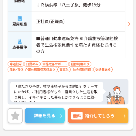
勤務地
ＪＲ横浜線「八王子駅」徒歩15分
正社員(正職員)
雇用形態
■普通自動車運転免許 ※介護施設管理経験
者で生活相談員要件を満たす資格をお持ち
応募要件
の方
車通勤可
日勤のみ
資格取得サポート
研修制度あり
産休･育休･介護休暇取得実績あり
高収入
社会保険完備
交通費支給
「寝たきり予防、杖や車椅子からの脱却」をテーマ
にかかげ、ご利用者様がもう一度自立した生活を取
り戻し、イキイキとした暮らしができるように取り
組んでいます。
整骨院からスタートした法人で、現在も店舗を増や
し続けている安定感のある母体です。事業拡大傾向
詳細を見る
無料
紹介してもらう
にあるため、頑張り次第ではキャリアアップも見込
めるます。複数の店舗を経営しているノウハウを生
かした研修制度も自身の成長に繋がります。自立支
援に向けての熱い想いのスタッフが多く、活気があ