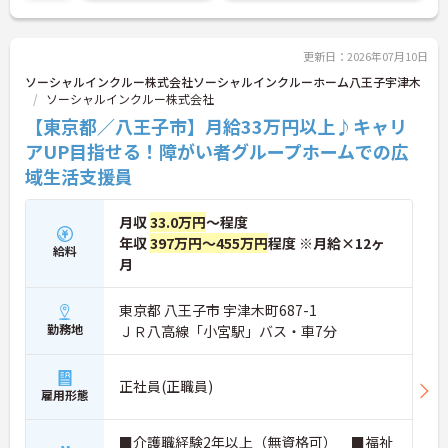
ト。将来的には管理者やエリアマネージャーへのキ
ャリアアップも目指せます。20代から60代まで幅広
い年代のスタッフが活躍しており、和やかな雰囲気
の職場です。介護経験を活かしたい方、福祉の資格
更新日：2026年07月10日
をお持ちの方、安定した法人でキャリアを築きたい
ソーシャルインクルー株式会社ソーシャルインクルーホーム八王子宇津木
方におすすめです。
ソーシャルインクルー株式会社
【東京都／八王子市】月給33万円以上♪キャリ
★おすすめPOINT★
・生活支援員からスタートし、サービス管理責任者
アUP目指せる！障がい者グループホームでの広
やエリアマネージャーへと続く明確なステップアッ
域生活支援員
プの道筋が用意されています。急成長中の企業であ
るためポストも豊富にあり、専門性を高めながらマ
ネジメント職への挑戦も視野に入れていただけま
月収
33.0万円
～程度
す。
年収
397万円～455万円
程度 ※月給×12ヶ
給料
・年間休日114日、残業月平均10時間程度という就
月
業環境に加え、産前産後休暇や育児休暇制度がしっ
かりと整備されています。オンとオフの切り替えを
明確にし、心身ともに充実した状態で長くご活躍い
東京都 八王子市 宇津木町687-1
ただけます。
勤務地
ＪＲ八高線「小宮駅」バス・車7分
・グループホーム一棟あたりの入居者様20名定員を
常時2～4名のスタッフで支援、国基準を上回る人員
配置や夜間複数名体制が敷かれているため、業務に
正社員(正職員)
雇用形態
追われることなくご利用者様のペースに合わせたサ
ポートが可能です。施設も専用設計で働きやすく、
ご自身の理想とする福祉を実践できる環境が整って
■介護職経験2年以上（無資格可） ■福祉