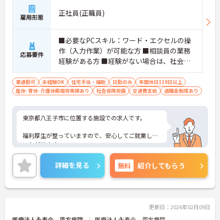
正社員(正職員)
雇用形態
■必要なPCスキル：ワード・エクセルの操
作（入力作業）が可能な方 ■相談員の業務
応募要件
経験がある方 ■経験がない場合は、社会福
祉士または、介護支援専門員資格を持って
いる方 ※介護支援専門員・社会福祉士・精
車通勤可
未経験OK
住宅手当・補助
日勤のみ
年間休日110日以上
産休･育休･介護休暇取得実績あり
神保健福祉士 あれば尚可 ※普通自動車運
社会保険完備
交通費支給
退職金制度あり
転免許（AT限定可）あれば尚可
東京都八王子市に位置する施設での求人です。
福利厚生が整っていますので、安心してご就業して
いただけます。
年間休日110日！残業も少なめですので、プライベ
詳細を見る
無料
紹介してもらう
ートとの予定が立てやすいです！
また、賞与3ヵ月分実績と頑張りを評価していただ
けます！
更新日：2026年02月09日
ご興味のある方には、面接対策ポイントなど、さら
医療法人永寿会 恩方病院
医療法人永寿会 恩方病院