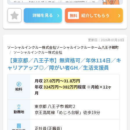
業です。「広域生活支援員」は、車で1時間圏内の複
数施設を横断的に担当し、現場支援とパートスタッ
フのサポートを行うハイクラスなポジションです。
詳細を見る
無料
紹介してもらう
最新設備とバリアフリーが完備され、スタッフの身
体的負担が少なく、広域手当5万円が付与されるこ
とで高い給与水準を実現しています。年間休日114
日の確保や、献立・レシピの完全標準化による業務
効率化など、ワークライフバランスを保ちながら定
更新日：2026年07月10日
年70歳まで長期的に活躍できる制度が盤石に整って
ソーシャルインクルー株式会社ソーシャルインクルーホーム八王子館町
います。複数施設を経験することで培われるマネジ
ソーシャルインクルー株式会社
メント視点は、将来的なエリアマネージャーへのキ
【東京都／八王子市】無資格可／年休114日／キ
ャリアアップにも直結しており、最新の環境で専門
性を発揮したいプロフェッショナルの方にお勧めで
ャリアアップ◎／障がい者GH／生活支援員
す。
月収
27.0万円～31.8万円
★おすすめPOINT★
・広域支援員として複数のホームを巡るため、各ホ
年収
324万円～382万円
程度 ※月給×12ヶ
給料
ームのパートスタッフの教育やサポートにも携わる
月
ことができ、現場の介助業務にとどまらず、施設運
営や人材育成の視点を養うことで、将来のエリアマ
東京都 八王子市 館町2
ネージャー候補としてのステップアップに直結しま
勤務地
京王高尾線「めじろ台駅」徒歩19分
す。
・定年70歳、再雇用75歳までという業界屈指の制度
があり、20代から60代まで幅広い年代が活躍してい
正社員(正職員)
ます。年間休日も114日確保されているため、無理