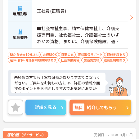
正社員(正職員)
雇用形態
■社会福祉主事、精神保健福祉士、介護支
援専門員、社会福祉士、介護福祉士のいず
応募要件
れかの資格。または、介護保険施設、通所
施設に常勤で2年以上の経験がある方 ■普
通自動車運転免許（AT限定可）
駅から徒歩10分以内
未経験OK
日勤のみ
資格取得サポート
研修制度あり
産休･育休･介護休暇取得実績あり
社会保険完備
交通費支給
退職金制度あり
未経験の方でも丁寧な研修がありますのでご安心く
ださい。ご興味をお持ちの方には、詳細の情報や面
接のポイントをお伝えしますのでお気軽にお問い合
わせください。
詳細を見る
無料
紹介してもらう
通所介護（デイサービス）
更新日：2026年01月16日