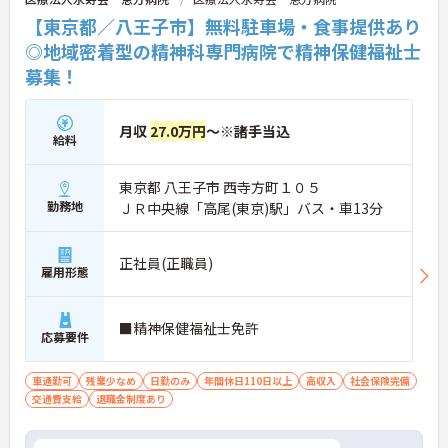
に詳細をお話しいたしますので、お気軽にご相談く
【東京都／八王子市】無料駐車場・食事提供あり
ださい。
◎地域密着型の精神科専門病院で精神保健福祉士
募集！
月収
27.0万円
～※諸手当込
給料
東京都 八王子市 西寺方町１０５
勤務地
ＪＲ中央線「高尾(東京)駅」バス・車13分
正社員(正職員)
雇用形態
■精神保健福祉士免許
応募要件
車通勤可
残業少なめ
日勤のみ
年間休日110日以上
高収入
社会保険完備
交通費支給
退職金制度あり