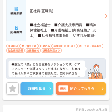
ただけます。
・グループホーム一棟あたりの入居者様20名定員を
正社員(正職員)
常時2～4名のスタッフで支援、国基準を上回る人員
雇用形態
配置や夜間複数名体制が敷かれているため、業務に
追われることなくご利用者様のペースに合わせたサ
■社会福祉士 ■介護支援専門員 ■精神
ポートが可能です。施設も専用設計で働きやすく、
保健福祉士 ■介護福祉士(実務経験1年以
ご自身の理想とする福祉を実践できる環境が整って
応募要件
います。
上) ■社会福祉主事任用 いずれか取得さ
れている方 ■普通自動車免許をお持ちの
方 ※厚生労働大臣が定める科目を3科目以上
車通勤可
寮・借り上げ
日勤のみ
年間休日110日以上
ボーナス・賞与あり
社会保険完備
交通費支給
履修していることが成績証明書の提示にて
退職金制度あり
認められる方もご応募可能です。
◆施設の「顔」となる重要なポジションです。ケア
マネジャーや介護スタッフと連携しながら、お客様
の受け入れやご家族様の相談対応、契約手続きなど
を行います。時にはご自宅へ説明に伺うことも。業
務の幅は広いですが、その分、お客様の「困った」
に寄り添い、解決できた時の喜びはひとしおです。
詳細を見る
無料
紹介してもらう
親身な対応ができるあなたを、スタッフみんなが待
っています。
◆年間休日は117日以上あり、シフト制ですが希望
休も考慮してもらえるので予定が立てやすいのが嬉
しいポイントです。有給休暇は1時間単位で取得でき
更新日：2026年05月15日