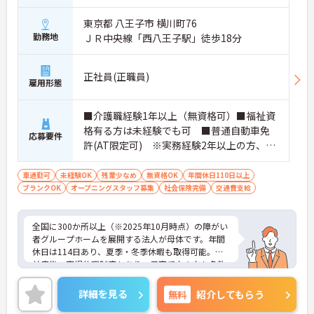
東京都 八王子市 横川町76
勤務地
ＪＲ中央線「西八王子駅」徒歩18分
正社員(正職員)
雇用形態
■介護職経験1年以上（無資格可）■福祉資
格有る方は未経験でも可 ■普通自動車免
応募要件
許(AT限定可) ※実務経験2年以上の方、障
がい者福祉に関する経験をお持ちの方大歓
迎
車通勤可
未経験OK
残業少なめ
無資格OK
年間休日110日以上
ブランクOK
オープニングスタッフ募集
社会保険完備
交通費支給
全国に300か所以上（※2025年10月時点）の障がい
者グループホームを展開する法人が母体です。年間
休日は114日あり、夏季・冬季休暇も取得可能。産
前産後・育児休暇制度もあり、子育て中の方も多数
活躍中で、ワークライフバランスを大切にしながら
働ける環境が整っています。研修制度や外部勉強会
詳細を見る
無料
紹介してもらう
の受講支援もあり、スキルアップもしっかりサポー