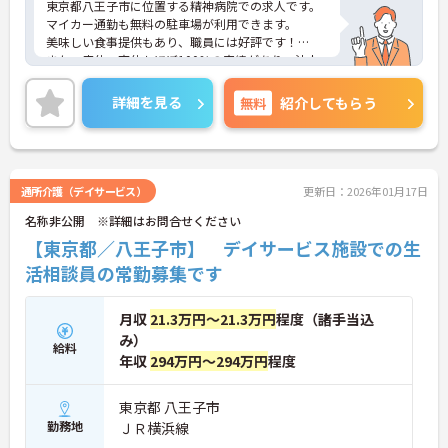
東京都八王子市に位置する精神病院での求人です。
マイカー通勤も無料の駐車場が利用できます。
美味しい食事提供もあり、職員には好評です！
また、産休・育休もほぼ100％の実績があり、法人
敷地内にある保育所も利用可能！！
ご興味のある方はお気軽にお問い合わせ下さい。
詳細を見る
無料
紹介してもらう
通所介護（デイサービス）
更新日：2026年01月17日
名称非公開 ※詳細はお問合せください
【東京都／八王子市】 デイサービス施設での生
活相談員の常勤募集です
月収
21.3万円～21.3万円
程度（諸手当込
み）
給料
年収
294万円～294万円
程度
東京都 八王子市
勤務地
ＪＲ横浜線