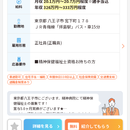
月収
20.1万円～20.7万円
程度※諸手当込
給料
年収
326万円～333万円
程度
東京都 八王子市 宮下町１７８
勤務地
ＪＲ青梅線「拝島駅」バス・車15分
正社員(正職員)
雇用形態
■精神保健福祉士資格お持ちの方
応募要件
車通勤可
住宅手当・補助
年間休日110日以上
社会保険完備
交通費支給
退職金制度あり
東京都八王子市にございます、精神病院にて精神保
健福祉士の募集です！
賞与5.0ヶ月実績がございます★
マイカー通勤OKで、無料駐車場もございますよ♪
ご興味のある方は、マイナビ介護職までお問い合わ
せください。
詳細を見る
無料
紹介してもらう