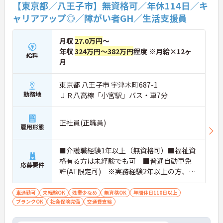
【東京都／八王子市】無資格可／年休114日／キ
★おすすめPOINT★
・生活支援員からスタートし、サービス管理責任者
ャリアアップ◎／障がい者GH／生活支援員
やエリアマネージャーへと続く明確なステップアッ
プの道筋が用意されています。急成長中の企業であ
月収
27.0万円
～
るためポストも豊富にあり、専門性を高めながらマ
ネジメント職への挑戦も視野に入れていただけま
年収
324万円～382万円
程度 ※月給×12ヶ
給料
す。
月
・年間休日114日、残業月平均10時間程度という就
業環境に加え、産前産後休暇や育児休暇制度がしっ
東京都 八王子市 宇津木町687-1
かりと整備されています。オンとオフの切り替えを
勤務地
ＪＲ八高線「小宮駅」バス・車7分
明確にし、心身ともに充実した状態で長くご活躍い
ただけます。
・グループホーム一棟あたりの入居者様20名定員を
正社員(正職員)
常時2～4名のスタッフで支援、国基準を上回る人員
雇用形態
配置や夜間複数名体制が敷かれているため、業務に
追われることなくご利用者様のペースに合わせたサ
ポートが可能です。施設も専用設計で働きやすく、
■介護職経験1年以上（無資格可）■福祉資
ご自身の理想とする福祉を実践できる環境が整って
格有る方は未経験でも可 ■普通自動車免
応募要件
います。
許(AT限定可) ※実務経験2年以上の方、障
がい者福祉に関する経験をお持ちの方大歓
迎
車通勤可
未経験OK
残業少なめ
無資格OK
年間休日110日以上
ブランクOK
社会保険完備
交通費支給