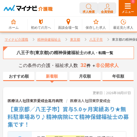
0
0
求人検索
会員登録
メニュー
ホーム
初めての方へ
面談会場一覧
保存した求人
最近見た求人
マイナビ介護職
精神保健福祉士
東京都
八王子市
東京都の精神保
八王子市(東京都)の精神保健福祉士
の求人・転職一覧
32
この条件の介護・福祉求人数
非公開求人
件 ＋
おすすめ順
新着順
月収順
年収順
更新日：2026年08月07日
医療法人社団東京愛成会高月病院
医療法人社団東京愛成会
【東京都／八王子市】賞与5.0ヶ月実績あり★無
料駐車場あり♪精神病院にて精神保健福祉士の募
集です！