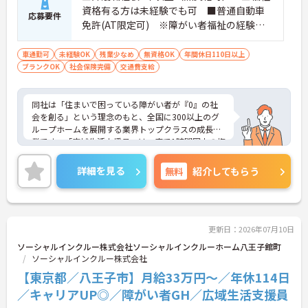
います。
資格有る方は未経験でも可 ■普通自動車
応募要件
免許(AT限定可) ※障がい者福祉の経験は
不問です。※初任者研修資格 ヘルパー2級以
上の方、実務経験2年以上の方、障がい者福
車通勤可
未経験OK
残業少なめ
無資格OK
年間休日110日以上
ブランクOK
社会保険完備
祉に関する経験をお持ちの方大歓迎
交通費支給
同社は「住まいで困っている障がい者が『0』の社
会を創る」という理念のもと、全国に300以上のグ
ループホームを展開する業界トップクラスの成長企
業です。「広域生活支援員」は、車で1時間圏内の複
数施設を横断的に担当し、現場支援とパートスタッ
フのサポートを行うハイクラスなポジションです。
詳細を見る
無料
紹介してもらう
最新設備とバリアフリーが完備され、スタッフの身
体的負担が少なく、広域手当5万円が付与されるこ
とで高い給与水準を実現しています。年間休日114
日の確保や、献立・レシピの完全標準化による業務
効率化など、ワークライフバランスを保ちながら定
更新日：2026年07月10日
年70歳まで長期的に活躍できる制度が盤石に整って
ソーシャルインクルー株式会社ソーシャルインクルーホーム八王子館町
います。複数施設を経験することで培われるマネジ
ソーシャルインクルー株式会社
メント視点は、将来的なエリアマネージャーへのキ
【東京都／八王子市】月給33万円～／年休114日
ャリアアップにも直結しており、最新の環境で専門
性を発揮したいプロフェッショナルの方にお勧めで
／キャリアUP◎／障がい者GH／広域生活支援員
す。