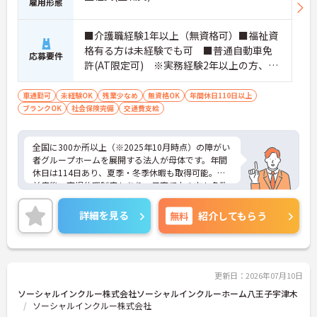
雇用形態
なく長期的なキャリアを築いていただけます。
・全施設がバリアフリー設計かつ最新設備を備えて
おり、清潔感にあふれた美しい環境です。ハード面
■介護職経験1年以上（無資格可）■福祉資
に加え、ソフト面でも「献立の事前決定・レシピ完
格有る方は未経験でも可 ■普通自動車免
応募要件
備」により現場の負担が大幅に軽減されています。
許(AT限定可) ※実務経験2年以上の方、障
ご利用者様の安全性はもちろん、働くスタッフにと
がい者福祉に関する経験をお持ちの方大歓
っても身体的負担が少なく、高いモチベーションを
迎
車通勤可
未経験OK
残業少なめ
無資格OK
年間休日110日以上
保って業務に集中できます。
ブランクOK
社会保険完備
交通費支給
全国に300か所以上（※2025年10月時点）の障がい
者グループホームを展開する法人が母体です。年間
休日は114日あり、夏季・冬季休暇も取得可能。産
前産後・育児休暇制度もあり、子育て中の方も多数
活躍中で、ワークライフバランスを大切にしながら
働ける環境が整っています。研修制度や外部勉強会
詳細を見る
無料
紹介してもらう
の受講支援もあり、スキルアップもしっかりサポー
ト。将来的には管理者やエリアマネージャーへのキ
ャリアアップも目指せます。20代から60代まで幅広
い年代のスタッフが活躍しており、和やかな雰囲気
の職場です。介護経験を活かしたい方、福祉の資格
更新日：2026年07月10日
をお持ちの方、安定した法人でキャリアを築きたい
ソーシャルインクルー株式会社ソーシャルインクルーホーム八王子宇津木
方におすすめです。
ソーシャルインクルー株式会社