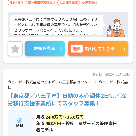
産休･育休･介護休暇取得実績あり
社会保険完備
交通費支給
東京都八王子市に位置するリハビリ特化型のデイサ
ービスにおける相談員の募集です。相談業務やリハ
ビリのサポートなどを行っていただきます。
完全週休2日制、土日がお休みなので、メリハリの
ある働き方が可能です。また、給与は24万円～と高
水準です。
詳細を見る
無料
紹介してもらう
ご興味のある方には、面接対策ポイントなど、さら
に詳細をお話しいたしますのでお気軽にご相談くだ
さい！
更新日：2025年11月18日
ウェルビー株式会社ウェルビー八王子駅前センター
ウェルビー株式会
社
【東京都／八王子市】日勤のみ◎週休2日制／就
労移行支援事業所にてスタッフ募集！
月収
24.0万円～36.0万円
年収
453万円
～程度 ※サービス管理責任
給料
者モデル