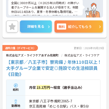
全国に300か所以上（※2025年10月時点）の障がい
者グループホームを展開する法人が母体です。年間
休日は114日あり、夏季・冬季休暇も取得可能。産
前産後・育児休暇制度もあり、子育て中の方も多数
活躍中で、ワークライフバランスを大切にしながら
働ける環境が整っています。研修制度や外部勉強会
詳細を見る
無料
紹介してもらう
の受講支援もあり、スキルアップもしっかりサポー
ト。将来的には管理者やエリアマネージャーへのキ
ャリアアップも目指せます。20代から60代まで幅広
い年代のスタッフが活躍しており、和やかな雰囲気
の職場です。介護経験を活かしたい方、福祉の資格
通所介護（デイサービス）
更新日：2026年05月29日
をお持ちの方、安定した法人でキャリアを築きたい
株式会社アズ・ライフケアあずみ苑館町
株式会社アズ・ライフケア
方におすすめです。
【東京都／八王子市】寮完備♪年休110日以上！
★おすすめPOINT★
大手グループ企業で安定◎施設での生活相談員
・生活支援員からスタートし、サービス管理責任者
《日勤》
やエリアマネージャーへと続く明確なステップアッ
プの道筋が用意されています。急成長中の企業であ
るためポストも豊富にあり、専門性を高めながらマ
ネジメント職への挑戦も視野に入れていただけま
月収
23.2万円
～程度（諸手当込み）
給料
す。
・年間休日114日、残業月平均10時間程度という就
業環境に加え、産前産後休暇や育児休暇制度がしっ
東京都 八王子市 館町2065-7
かりと整備されています。オンとオフの切り替えを
勤務地
京王高尾線「めじろ台駅」バス・車5分
明確にし、心身ともに充実した状態で長くご活躍い