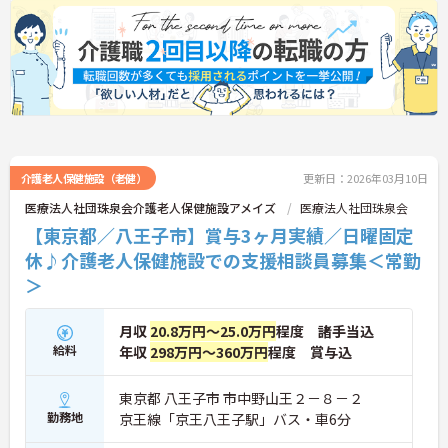
る職場も魅力の1つです。
ご興味のある方はお気軽にお問い合わせ下さいま
せ。
介護老人保健施設（老健）
更新日：2026年03月10日
医療法人社団珠泉会介護老人保健施設アメイズ
医療法人社団珠泉会
【東京都／八王子市】賞与3ヶ月実績／日曜固定
休♪介護老人保健施設での支援相談員募集＜常勤
＞
月収
20.8万円～25.0万円
程度 諸手当込
給料
年収
298万円～360万円
程度 賞与込
東京都 八王子市 市中野山王２－８－２
勤務地
京王線「京王八王子駅」バス・車6分