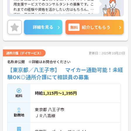
用支援サービスでのコンサルタントの募集です。こ
れまでの経験や資格を活かしたい方はもちろん、未
経験・異業種から新たにチャレンジしたいという方
も大歓迎！
社員研修や資格取得支援がございますので、働きな
詳細を見る
無料
紹介してもらう
がらスキルアップを目指すことができます。
土日祝日休みで、年間休日は120日♪プライベート
の時間も充実させることができます。
ご興味をお持ちの方はお気軽にお問い合わせくださ
い。
通所介護（デイサービス）
更新日：2025年10月23日
名称非公開 ※詳細はお問合せください
【東京都／八王子市】 マイカー通勤可能！未経
験OK◎通所介護にて相談員の募集
時給
1,315円～1,395円
給料
東京都 八王子市
勤務地
ＪＲ八高線