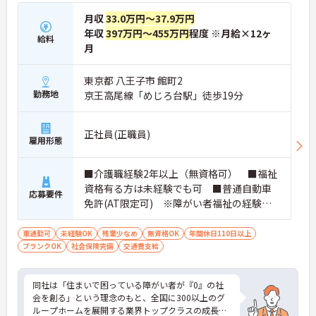
月収
33.0万円～37.9万円
★おすすめPOINT★
・広域支援員として複数のホームを巡るため、各ホ
年収
397万円～455万円
程度 ※月給×12ヶ
給料
ームのパートスタッフの教育やサポートにも携わる
月
ことができ、現場の介助業務にとどまらず、施設運
営や人材育成の視点を養うことで、将来のエリアマ
東京都 八王子市 館町2
ネージャー候補としてのステップアップに直結しま
勤務地
京王高尾線「めじろ台駅」徒歩19分
す。
・定年70歳、再雇用75歳までという業界屈指の制度
があり、20代から60代まで幅広い年代が活躍してい
正社員(正職員)
ます。年間休日も114日確保されているため、無理
雇用形態
なく長期的なキャリアを築いていただけます。
・全施設がバリアフリー設計かつ最新設備を備えて
おり、清潔感にあふれた美しい環境です。ハード面
■介護職経験2年以上（無資格可） ■福祉
に加え、ソフト面でも「献立の事前決定・レシピ完
資格有る方は未経験でも可 ■普通自動車
応募要件
備」により現場の負担が大幅に軽減されています。
免許(AT限定可) ※障がい者福祉の経験は
ご利用者様の安全性はもちろん、働くスタッフにと
不問です。※実務経験2年以上の方、障がい
っても身体的負担が少なく、高いモチベーションを
者福祉に関する経験をお持ちの方大歓迎
車通勤可
未経験OK
残業少なめ
無資格OK
年間休日110日以上
保って業務に集中できます。
ブランクOK
社会保険完備
交通費支給
同社は「住まいで困っている障がい者が『0』の社
会を創る」という理念のもと、全国に300以上のグ
ループホームを展開する業界トップクラスの成長企