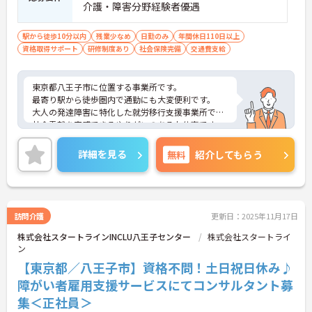
介護・障害分野経験者優遇
駅から徒歩10分以内
残業少なめ
日勤のみ
年間休日110日以上
資格取得サポート
研修制度あり
社会保険完備
交通費支給
東京都八王子市に位置する事業所です。
最寄り駅から徒歩圏内で通勤にも大変便利です。
大人の発達障害に特化した就労移行支援事業所で、
社会貢献を実感できるやりがいのあるお仕事です。
ご興味ある方には、面接対策ポイントなど、さらに
詳細をお話しいたしますのでお気軽にご相談くださ
詳細を見る
無料
紹介してもらう
い！
訪問介護
更新日：2025年11月17日
株式会社スタートラインINCLU八王子センター
株式会社スタートライ
ン
【東京都／八王子市】資格不問！土日祝日休み♪
障がい者雇用支援サービスにてコンサルタント募
集＜正社員＞