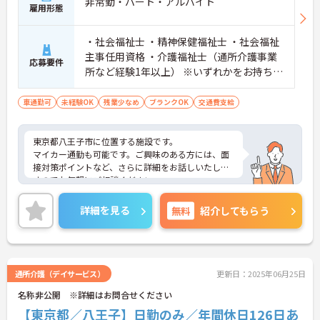
非常勤・パート・アルバイト
雇用形態
・社会福祉士 ・精神保健福祉士 ・社会福祉
主事任用資格 ・介護福祉士（通所介護事業
応募要件
所など経験1年以上） ※いずれかをお持ちの
方 ■経験者歓迎 ※未経験・ブランクの有る
方も可能 ■土、祝日勤務できる方、積極採
車通勤可
未経験OK
残業少なめ
ブランクOK
交通費支給
用中
東京都八王子市に位置する施設です。
マイカー通勤も可能です。ご興味のある方には、面
接対策ポイントなど、さらに詳細をお話しいたしま
すのでお気軽にご相談ください。
詳細を見る
無料
紹介してもらう
通所介護（デイサービス）
更新日：2025年06月25日
名称非公開 ※詳細はお問合せください
【東京都／八王子】日勤のみ／年間休日126日あ