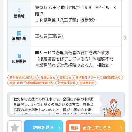
東京都 八王子市 明神町2-26-9 MZビル 3
階-2
勤務地
ＪＲ横浜線「八王子駅」徒歩8分
正社員(正職員)
雇用形態
■サービス管理責任者の要件を満たす方
（指定講習を修了している方）※経験不問
応募要件
※業種問わず営業経験のある方、相談支
援・直接支援の経験がある方歓迎
駅から徒歩10分以内
残業少なめ
日勤のみ
資格取得サポート
研修制度あり
産休･育休･介護休暇取得実績あり
社会保険完備
交通費支給
就労移行支援でのお仕事です。全国に多数の事業所
を展開し、1人でも多くの障がい者の方に、成長と
活躍の場を創出したいのもと、障がい者の方を継続
的に支援しています。他、児童発達支援、放課後等
デイサービスも展開しており安定感も抜群です。
ご興味ある方には、面接対策ポイントなど、さらに
詳細を見る
無料
紹介してもらう
詳細をお話しいたしますのでお気軽にご相談くださ