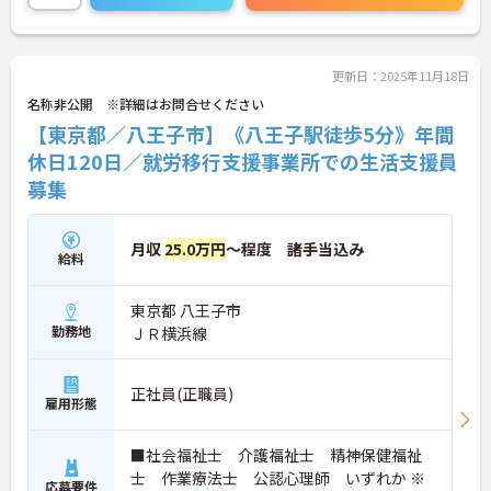
い！
更新日：2025年11月18日
名称非公開 ※詳細はお問合せください
【東京都／八王子市】《八王子駅徒歩5分》年間
休日120日／就労移行支援事業所での生活支援員
募集
月収
25.0万円
～程度 諸手当込み
給料
東京都 八王子市
勤務地
ＪＲ横浜線
正社員(正職員)
雇用形態
■社会福祉士 介護福祉士 精神保健福祉
士 作業療法士 公認心理師 いずれか ※
応募要件