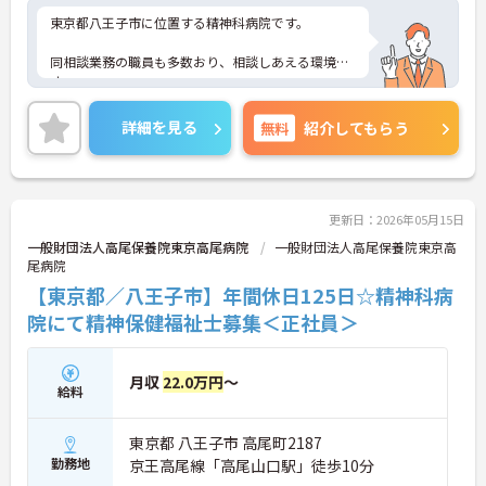
東京都八王子市に位置する精神科病院です。
同相談業務の職員も多数おり、相談しあえる環境で
す。
最寄り駅からは少し離れておりますが、送迎バスも
詳細を見る
無料
紹介してもらう
あり便利です。
ご興味ある方には、面接対策ポイントなど、さらに
詳細をお話しいたしますのでお気軽にご相談くださ
い！
更新日：2026年05月15日
一般財団法人高尾保養院東京高尾病院
一般財団法人高尾保養院東京高
尾病院
【東京都／八王子市】年間休日125日☆精神科病
院にて精神保健福祉士募集＜正社員＞
月収
22.0万円
～
給料
東京都 八王子市 高尾町2187
勤務地
京王高尾線「高尾山口駅」徒歩10分