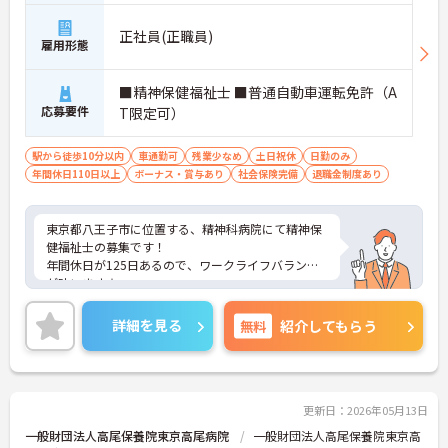
正社員(正職員)
雇用形態
■精神保健福祉士 ■普通自動車運転免許（A
応募要件
T限定可）
駅から徒歩10分以内
車通勤可
残業少なめ
土日祝休
日勤のみ
年間休日110日以上
ボーナス・賞与あり
社会保険完備
退職金制度あり
東京都八王子市に位置する、精神科病院にて精神保
健福祉士の募集です！
年間休日が125日あるので、ワークライフバランス
が叶います☆
また、賞与4.6ヵ月の支給実績があるため、給与面も
安心です◎さらに、駅から徒歩10分の立地なので通
詳細を見る
無料
紹介してもらう
勤らくらくです♪
ご興味のある方には、面接対策ポイントなど、さら
に詳細をお話しいたしますのでお気軽にご相談くだ
さい！
更新日：2026年05月13日
一般財団法人高尾保養院東京高尾病院
一般財団法人高尾保養院東京高