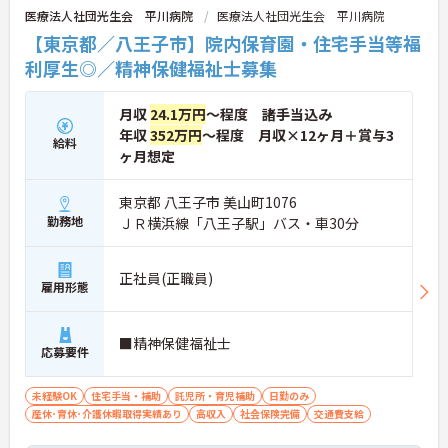
るので、「ちょっと用事を済ませたい」という時に
医療法人社団光生会 平川病院
医療法人社団光生会 平川病院
も便利。オンとオフを上手に切り替えて、自分らし
【東京都／八王子市】院内保育園・住宅手当等福
い働き方が実現できます。
◆タブレット端末を活用した介護記録システムを導
利厚生◎／精神保健福祉士募集
入♪スタッフ同士の情報共有もスムーズになり、
「ご利用者様と向き合う時間が増えた」と現場でも
月収
24.1万円
～程度 諸手当込み
好評です。効率よく働けます。
年収
352万円
～程度 月収×12ヶ月＋賞与3
給料
ヶ月想定
東京都 八王子市 美山町1076
勤務地
ＪＲ横浜線「八王子駅」バス・車30分
正社員(正職員)
雇用形態
■精神保健福祉士
応募要件
未経験OK
住宅手当・補助
託児所・育児補助
日勤のみ
産休･育休･介護休暇取得実績あり
高収入
社会保険完備
交通費支給