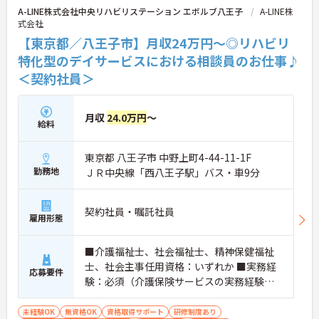
A-LINE株式会社中央リハビリステーション エボルブ八王子
A-LINE株
式会社
【東京都／八王子市】月収24万円～◎リハビリ
特化型のデイサービスにおける相談員のお仕事♪
＜契約社員＞
月収
24.0万円
～
給料
東京都 八王子市 中野上町4-44-11-1F
勤務地
ＪＲ中央線「西八王子駅」バス・車9分
契約社員・嘱託社員
雇用形態
■介護福祉士、社会福祉士、精神保健福祉
士、社会主事任用資格：いずれか ■実務経
応募要件
験：必須（介護保険サービスの実務経験が
半年以上） ■普通自動車運転免許
未経験OK
無資格OK
資格取得サポート
研修制度あり