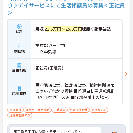
り♪デイサービスにて生活相談員の募集＜正社員
＞
月収
21.5万円～25.0万円
程度※諸手当込
給料
東京都 八王子市
勤務地
ＪＲ中央線
正社員(正職員)
雇用形態
■介護福祉士、社会福祉士、精神保健福祉
士のいずれかの資格 ■普通自動車運転免許
応募要件
（AT限定可）必須 ■介護福祉士の場合、施
設経験1年以上必須
車通勤可
託児所・育児補助
日勤のみ
社会保険完備
交通費支給
退職金制度あり
東京都八王子に位置するデイサービスです。