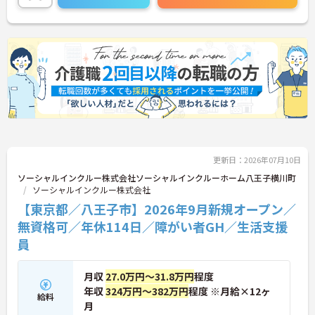
更新日：2026年07月10日
ソーシャルインクルー株式会社ソーシャルインクルーホーム八王子横川町
ソーシャルインクルー株式会社
【東京都／八王子市】2026年9月新規オープン／
無資格可／年休114日／障がい者GH／生活支援
員
月収
27.0万円～31.8万円
程度
年収
324万円～382万円
程度 ※月給×12ヶ
給料
月