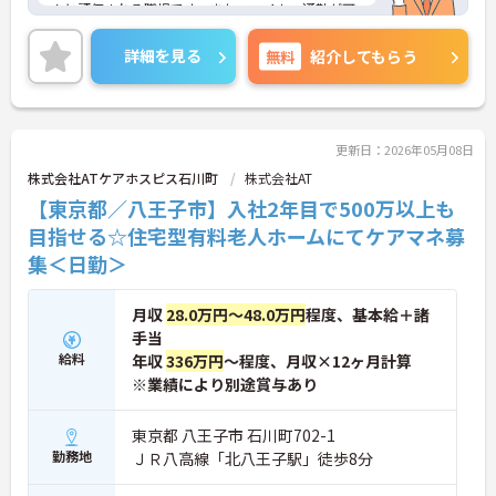
んと評価される職場です。また、マイカー通勤が可
能です。通勤が苦になりません。
ご興味のある方には、面接対策ポイントなど、さら
詳細を見る
無料
紹介してもらう
に詳細をご案内しますのでお気軽にご相談くださ
い！
更新日：2026年05月08日
株式会社ATケアホスピス石川町
株式会社AT
【東京都／八王子市】入社2年目で500万以上も
目指せる☆住宅型有料老人ホームにてケアマネ募
集＜日勤＞
月収
28.0万円～48.0万円
程度、基本給＋諸
手当
給料
年収
336万円
～程度、月収×12ヶ月計算
※業績により別途賞与あり
東京都 八王子市 石川町702-1
勤務地
ＪＲ八高線「北八王子駅」徒歩8分