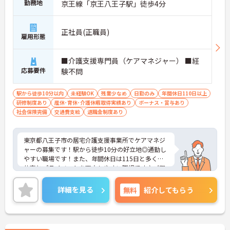
勤務地
京王線「京王八王子駅」徒歩4分
正社員(正職員)
雇用形態
■介護支援専門員（ケアマネジャー） ■経
応募要件
験不問
駅から徒歩10分以内
未経験OK
残業少なめ
日勤のみ
年間休日110日以上
研修制度あり
産休･育休･介護休暇取得実績あり
ボーナス・賞与あり
社会保険完備
交通費支給
退職金制度あり
東京都八王子市の居宅介護支援事業所でケアマネジ
ャーの募集です！駅から徒歩10分の好立地◎通勤し
やすい職場です！また、年間休日は115日と多く、
仕事とプライベートを両立しやすい職場です♪ご興
味のある方は面接ポイントをお伝えしますので、お
気軽にご連絡ください！
詳細を見る
無料
紹介してもらう