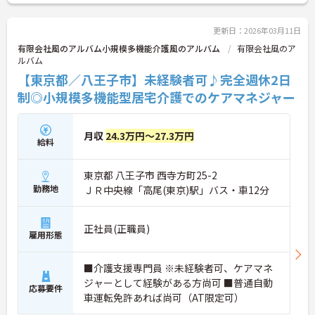
せください。
更新日：2026年03月11日
有限会社風のアルバム小規模多機能介護風のアルバム
有限会社風のア
ルバム
【東京都／八王子市】未経験者可♪完全週休2日
制◎小規模多機能型居宅介護でのケアマネジャー
月収
24.3万円～27.3万円
給料
東京都 八王子市 西寺方町25-2
勤務地
ＪＲ中央線「高尾(東京)駅」バス・車12分
正社員(正職員)
雇用形態
■介護支援専門員 ※未経験者可、ケアマネ
ジャーとして経験がある方尚可 ■普通自動
応募要件
車運転免許あれば尚可（AT限定可）