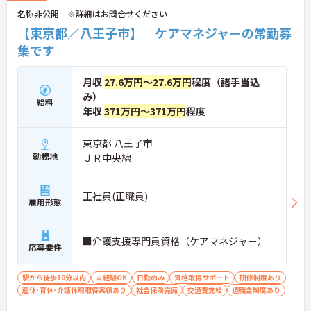
名称非公開 ※詳細はお問合せください
【東京都／八王子市】 ケアマネジャーの常勤募
集です
月収
27.6万円～27.6万円
程度（諸手当込
み）
給料
年収
371万円～371万円
程度
東京都 八王子市
勤務地
ＪＲ中央線
正社員(正職員)
雇用形態
■介護支援専門員資格（ケアマネジャー）
応募要件
駅から徒歩10分以内
未経験OK
日勤のみ
資格取得サポート
研修制度あり
産休･育休･介護休暇取得実績あり
社会保険完備
交通費支給
退職金制度あり