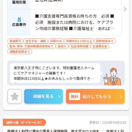
雇用形態
■介護支援専門員資格お持ちの方 必須 ■
必須 施設または病院における、ケアプラ
応募要件
ン作成の業務経験 ■介護福祉士 あれば尚
可 ■社会福祉士 あれば尚可 ■普通自動車
免許（AT限定）必須
車通勤可
住宅手当・補助
日勤のみ
年間休日110日以上
研修制度あり
産休･育休･介護休暇取得実績あり
高収入
社会保険完備
交通費支給
退職金制度あり
東京都八王子市にございます、特別養護老人ホーム
にてケアマネジャーの募集です！
年間休日110日以上★お休みもしっかり取得できま
す。
また、賞与が4ヶ月の実績がございまして、頑張りを
しっかりと評価される職場環境です。
詳細を見る
無料
紹介してもらう
ご興味のある方は、マイナビ介護職までお問い合わ
せください。
通所介護（デイサービス）
更新日：2026年04月02日
医療法人財団川瀬会介護老人保健施設 南大沢ホロス由木
医療法人財