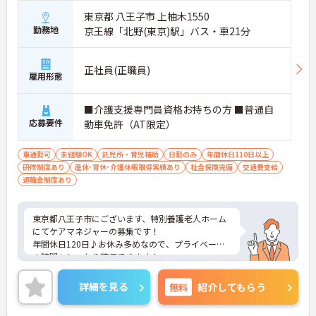
東京都 八王子市 上柚木1550
勤務地
京王線「北野(東京)駅」バス・車21分
正社員(正職員)
雇用形態
■介護支援専門員資格お持ちの方 ■普通自
応募要件
動車免許（AT限定）
車通勤可
未経験OK
託児所・育児補助
日勤のみ
年間休日110日以上
研修制度あり
産休･育休･介護休暇取得実績あり
社会保険完備
交通費支給
退職金制度あり
東京都八王子市にございます、特別養護老人ホーム
にてケアマネジャーの募集です！
年間休日120日♪お休み多めなので、プライベート
の時間もしっかり確保できます！
研修制度もございますので、未経験の方も安心して
就業頂けます★
詳細を見る
無料
紹介してもらう
資格を活かして一緒に働いてみませんか？
ご興味のある方は、マイナビ介護職までお問い合わ