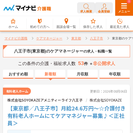
0
0
求人検索
会員登録
メニュー
ホーム
初めての方へ
面談会場一覧
保存した求人
最近見た求人
マイナビ介護職
ケアマネージャー
東京都
八王子市
東京都のケア
八王子市(東京都)のケアマネージャー
の求人・転職一覧
53
この条件の介護・福祉求人数
非公開求人
件 ＋
おすすめ順
新着順
月収順
年収順
有料老人ホーム
更新日：2026年08月06日
株式会社SOYOKAZEアメニティーライフ八王子
株式会社SOYOKAZE
【東京都／八王子市】月給24.6万円～☆介護付き
有料老人ホームにてケアマネジャー募集♪＜正社
員＞