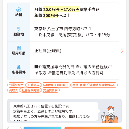
月収
20.0万円～27.0万円
※諸手当込
給料
年収
300万円
～以上
東京都 八王子市 西寺方町372-1
勤務地
ＪＲ中央線「高尾(東京)駅」バス・車15分
正社員(正職員)
雇用形態
■介護支援専門員免許 ※介護の実務経験が
応募要件
ある方 ※普通自動車免お持ちの方尚可
残業少なめ
日勤のみ
年間休日110日以上
産休･育休･介護休暇取得実績あり
高収入
社会保険完備
交通費支給
東京都八王子市に位置する施設です。
定着率もよく、風通しのよい職場です。
幅広い年代の方が在籍されており、相談し合えるの
も魅力です。
土日お休みで原則残業はありません！