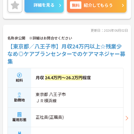
ご興味ある方には、面接対策ポイントなど、さらに
詳細を見る
無料
紹介してもらう
詳細をお話しいたしますのでお気軽にご相談くださ
い！
更新日：2026年06月02日
名称非公開 ※詳細はお問合せください
【東京都／八王子市】月収24万円以上☆残業少
なめ◎ケアプランセンターでのケアマネジャー募
集
月収
24.4万円～26.2万円
程度
給料
東京都 八王子市
勤務地
ＪＲ横浜線
正社員(正職員)
雇用形態