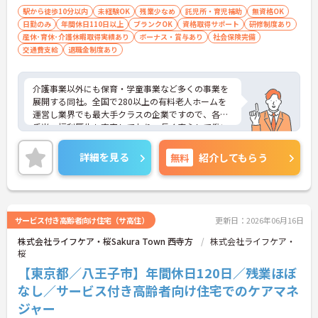
駅から徒歩10分以内
未経験OK
残業少なめ
託児所・育児補助
無資格OK
日勤のみ
年間休日110日以上
ブランクOK
資格取得サポート
研修制度あり
産休･育休･介護休暇取得実績あり
ボーナス・賞与あり
社会保険完備
交通費支給
退職金制度あり
介護事業以外にも保育・学童事業など多くの事業を
展開する同社。全国で280以上の有料老人ホームを
運営し業界でも最大手クラスの企業ですので、各種
手当、福利厚生も充実しており、長く安心して働い
ていただける環境です。ご興味ある方には、面接対
策ポイントなど、さらに詳細をお話しいたしますの
詳細を見る
無料
紹介してもらう
でお気軽にご相談ください。
サービス付き高齢者向け住宅（サ高住）
更新日：2026年06月16日
株式会社ライフケア・桜Sakura Town 西寺方
株式会社ライフケア・
桜
【東京都／八王子市】年間休日120日／残業ほぼ
なし／サービス付き高齢者向け住宅でのケアマネ
ジャー