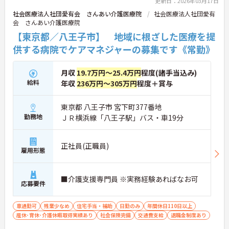
更新日：2026年03月17日
社会医療法人社団愛有会 さんあい介護医療院
社会医療法人社団愛有
会 さんあい介護医療院
【東京都／八王子市】 地域に根ざした医療を提
供する病院でケアマネジャーの募集です《常勤》
月収
19.7万円～25.4万円
程度(諸手当込み)
給料
年収
236万円～305万円
程度＋賞与
東京都 八王子市 宮下町377番地
勤務地
ＪＲ横浜線「八王子駅」バス・車19分
正社員(正職員)
雇用形態
■介護支援専門員 ※実務経験あればなお可
応募要件
車通勤可
残業少なめ
住宅手当・補助
日勤のみ
年間休日110日以上
産休･育休･介護休暇取得実績あり
社会保険完備
交通費支給
退職金制度あり