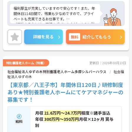
福利厚生が充実していますので安心です！また、年
間休日114日間で、残業も少なめですので、プライ
ベートも充実できるお仕事です。
ご興味ある方には、面接のポイントなど、さらに詳
細をお話致しますのでお気軽にご相談ください。
詳細を見る
無料
紹介してもらう
特別養護老人ホーム（特養）
更新日：2026年03月13日
社会福祉法人ゆずの木特別養護老人ホーム多摩シルバーハウス
社会福
祉法人ゆずの木
【東京都／八王子市】年間休日120日♪研修制度
あり★特別養護老人ホームにてケアマネジャーの
募集です！
月収
21.6万円～24.7万円
程度※諸手当込
年収
300万円～350万円
月収×12ヶ月 賞与
給料
別