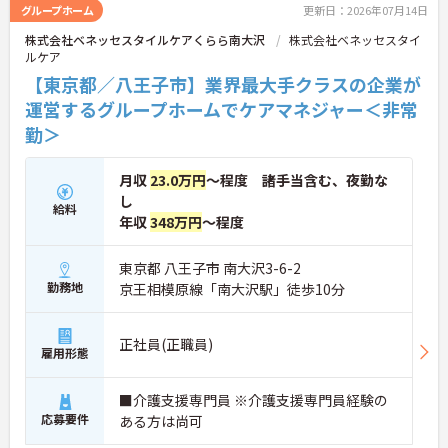
グループホーム
更新日：2026年07月14日
株式会社ベネッセスタイルケアくらら南大沢
株式会社ベネッセスタイ
ルケア
【東京都／八王子市】業界最大手クラスの企業が
運営するグループホームでケアマネジャー＜非常
勤＞
月収
23.0万円
～程度 諸手当含む、夜勤な
し
給料
年収
348万円
～程度
東京都 八王子市 南大沢3-6-2
勤務地
京王相模原線「南大沢駅」徒歩10分
正社員(正職員)
雇用形態
■介護支援専門員 ※介護支援専門員経験の
応募要件
ある方は尚可