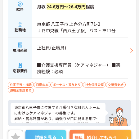
月収
24.6万円～26.4万円
程度
給料
東京都 八王子市 上壱分方町71-2
勤務地
ＪＲ中央線「西八王子駅」バス・車11分
正社員(正職員)
雇用形態
■介護支援専門員（ケアマネジャー） ■実
応募要件
務経験：必須
住宅手当・補助
日勤のみ
ボーナス・賞与あり
社会保険完備
交通費支給
退職金制度あり
東京都八王子市に位置する介護付き有料老人ホーム
におけるケアマネジャーの募集です。
昇給・賞与制度があり、頑張りが目に見える形でき
ちんと評価される環境です。また、勤務時間は日勤
のみです。プライベートとのメリハリのある働き方
が可能です。
詳細を見る
無料
紹介してもらう