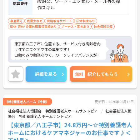
般的な、ワード・エクセル・メール等の操
応募要件
作スキル
車通勤可
残業少なめ
資格取得サポート
研修制度あり
産休･育休･介護休暇取得実績あり
ボーナス・賞与あり
社会保険完備
東京都八王子市に位置する、サービス付き高齢者向
け住宅にてケアマネの募集です！
日勤のみの勤務なので、ワークライフバランスが叶
います♪
また、マイカー通勤可能で無料駐車場もあるので、
通勤らくらくです◎
詳細を見る
無料
紹介してもらう
ご興味のある方には、面接対策ポイントなど、さら
に詳細をお話しいたしますのでお気軽にご相談くだ
さい！
特別養護老人ホーム（特養）
更新日：2026年05月15日
社会福祉法人恒陽会 特別養護老人ホームサントピア
社会福祉法人恒
陽会 特別養護老人ホームサントピア
【東京都／八王子市】24.8万円～☆特別養護老人
ホームにおけるケアマネジャーのお仕事です♪＜