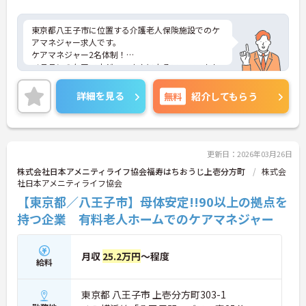
東京都八王子市に位置する介護老人保険施設でのケ
アマネジャー求人です。
ケアマネジャー2名体制！
ベテランのケアマネジャーさんによるフォローもし
っかり受けることが出来ます！
また、福利厚生が充実しており、リフレッシュ休暇
詳細を見る
無料
紹介してもらう
等の他に、
誕生日休暇も取得していただくことが可能です！
ご興味のある方はお気軽にお問い合わせ下さい。
更新日：2026年03月26日
株式会社日本アメニティライフ協会福寿はちおうじ上壱分方町
株式会
社日本アメニティライフ協会
【東京都／八王子市】母体安定!!90以上の拠点を
持つ企業 有料老人ホームでのケアマネジャー
月収
25.2万円
～程度
給料
東京都 八王子市 上壱分方町303-1