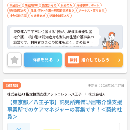
車通勤可
未経験OK
残業少なめ
日勤のみ
資格取得サポート
研修制度あり
産休･育休･介護休暇取得実績あり
ボーナス・賞与あり
社会保険完備
交通費支給
退職金制度あり
東京都八王子市に位置する1階が小規模多機能型居
宅介護、2階3階は認知症対応型共同生活介護事業の
施設です。利用者さまとの距離も近く、きめ細やか
な対応もしやすい環境です。介護系の資格がない方
には資格取得サポートもあり、研修制度も充実して
おりますので学べる環境が整っています。完全週休2
詳細を見る
無料
紹介してもらう
日制、勤務時間も調整可能で、プライベートとの両
立もしやすいです。ご興味のある方には、面接対策
ポイントなど、さらに詳細をお話しいたしますので
お気軽にご相談ください！
訪問看護
更新日：2026年02月27日
株式会社AT指定相談支援アットコレット八王子
株式会社AT
【東京都／八王子市】託児所完備◎居宅介護支援
事業所でのケアマネジャーの募集です！＜契約社
員＞