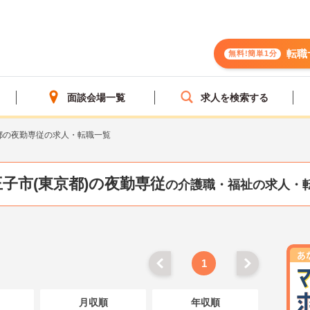
転職
無料!簡単1分
面談会場一覧
求人を検索する
都の夜勤専従の求人・転職一覧
子市(東京都)の夜勤専従
の介護職・福祉の求人・
1
月収順
年収順