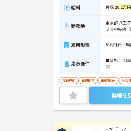
給料
月収
20.2万
東京都 八王子
勤務地
ＪＲ中央線「
雇用形態
契約社員・嘱
■資格：介護
応募要件
問
夜勤専従
車通勤可
未経験OK
社会
詳細を