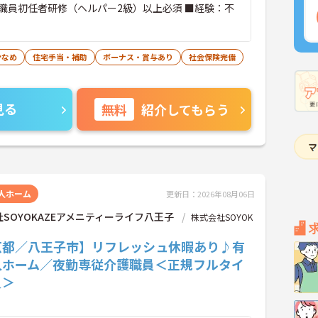
職員初任者研修（ヘルパー2級）以上必須 ■経験：不
少なめ
住宅手当・補助
ボーナス・賞与あり
社会保険完備
見る
無料
紹介してもらう
人ホーム
更新日：2026年08月06日
SOYOKAZEアメニティーライフ八王子
株式会社SOYOK
京都／八王子市】リフレッシュ休暇あり♪有
人ホーム／夜勤専従介護職員＜正規フルタイ
員＞