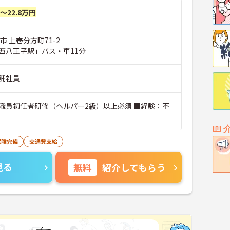
円～22.8万円
市 上壱分方町71-2
西八王子駅」バス・車11分
託社員
職員初任者研修（ヘルパー2級）以上必須 ■経験：不
保険完備
交通費支給
見る
無料
紹介してもらう