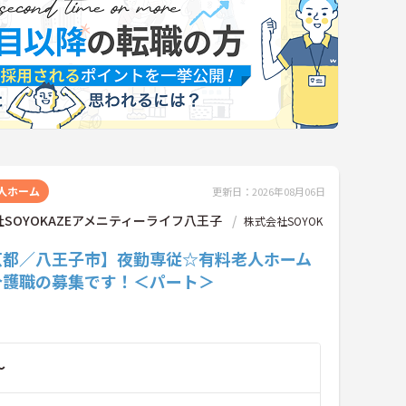
人ホーム
更新日：2026年08月06日
SOYOKAZEアメニティーライフ八王子
株式会社SOYOK
京都／八王子市】夜勤専従☆有料老人ホーム
介護職の募集です！＜パート＞
～