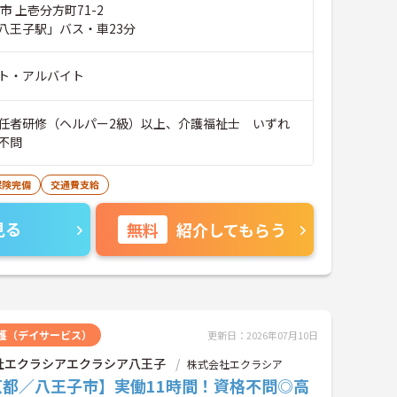
市 上壱分方町71-2
八王子駅」バス・車23分
ト・アルバイト
任者研修（ヘルパー2級）以上、介護福祉士 いずれ
不問
保険完備
交通費支給
見る
無料
紹介してもらう
護（デイサービス）
更新日：2026年07月10日
社エクラシアエクラシア八王子
株式会社エクラシア
京都／八王子市】実働11時間！資格不問◎高