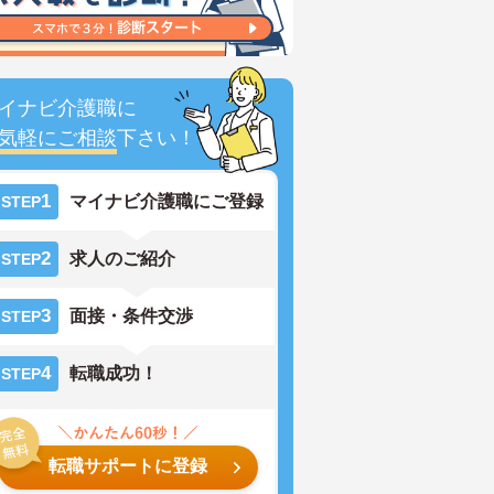
イナビ介護職に
気軽にご相談
下さい！
1
マイナビ介護職にご登録
STEP
2
求人のご紹介
STEP
3
面接・条件交渉
STEP
4
転職成功！
STEP
転職サポートに登録