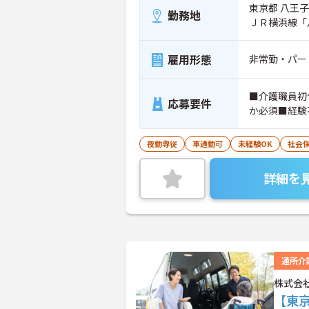
東京都 八王子
勤務地
ＪＲ横浜線「
雇用形態
非常勤・パー
■介護職員初
応募要件
か必須■経験
夜勤専従
車通勤可
未経験OK
社会
詳細を
通所介
株式会
【東