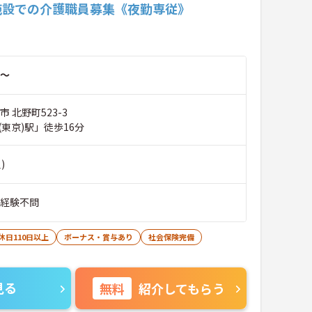
施設での介護職員募集《夜勤専従》
～
 北野町523-3
東京)駅」徒歩16分
)
■経験不問
休日110日以上
ボーナス・賞与あり
社会保険完備
見る
無料
紹介してもらう