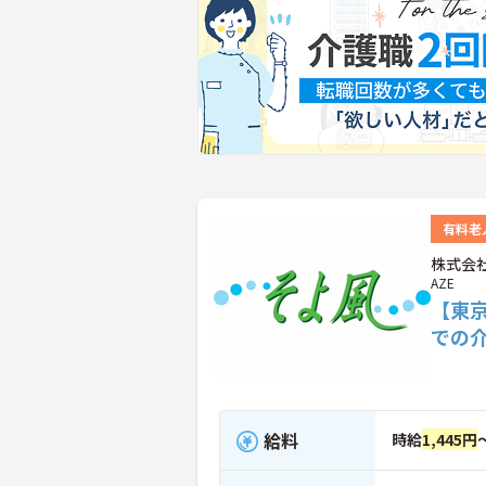
有料老
株式会社
AZE
【東
での
給料
時給
1,445円