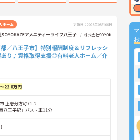
人ホーム
更新日：2026年08月06日
マ
SOYOKAZEアメニティーライフ八王子
株式会社SOYOK
お
京都／八王子市】特別報酬制度＆リフレッシ
暇あり♪資格取得支援◎有料老人ホーム／介
円～22.8万円
市 上壱分方町71-2
西八王子駅」バス・車11分
)