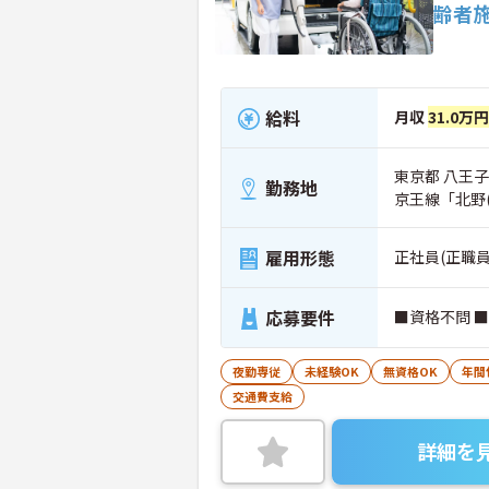
齢者
給料
月収
31.0万円
東京都 八王子市
勤務地
京王線「北野(
雇用形態
正社員(正職員
応募要件
■資格不問 
夜勤専従
未経験OK
無資格OK
年間
交通費支給
詳細を