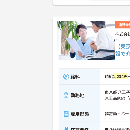
通所介
株式会
ア
【東京
設で
給料
時給
1,234円
東京都 八王子市
勤務地
京王高尾線「
雇用形態
非常勤・パー
応募要件
■介護職員初