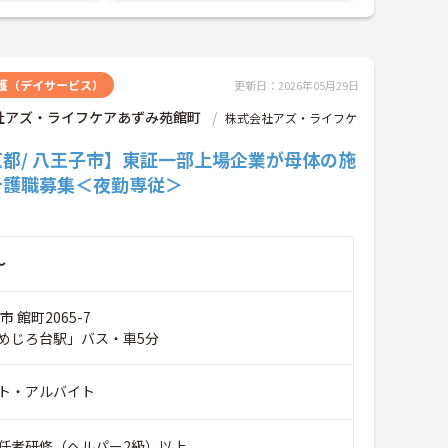
護（デイサービス）
更新日：2026年05月29日
社アズ・ライフケアあずみ苑館町
株式会社アズ・ライフケ
都/ 八王子市】東証一部上場企業が母体の施
介護職募集＜夜勤専従＞
～
 館町2065-7
めじろ台駅」バス・車5分
ト・アルバイト
任者研修（ヘルパー2級）以上