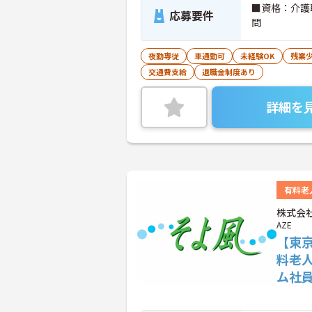
■資格：介護
応募要件
問
夜勤専従
車通勤可
未経験OK
残業
交通費支給
退職金制度あり
詳細を
有料老
株式会社
AZE
【東
料老
ム社