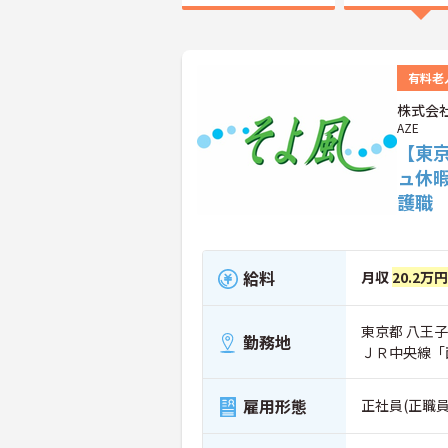
有料老
株式会社
AZE
【東
ュ休
護職
給料
月収
20.2万
東京都 八王子
勤務地
ＪＲ中央線「
雇用形態
正社員(正職員