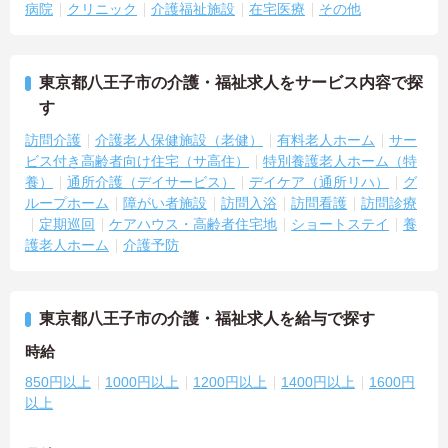
病院
クリニック
介護福祉施設
在宅医療
その他
東京都八王子市の介護・福祉求人をサービス内容で探
す
訪問介護
介護老人保健施設（老健）
有料老人ホーム
サー
ビス付き高齢者向け住宅（サ高住）
特別養護老人ホーム（特
養）
通所介護（デイサービス）
デイケア（通所リハ）
グ
ループホーム
障がい者施設
訪問入浴
訪問看護
訪問診療
定期巡回
ケアハウス・高齢者住宅地
ショートステイ
養
護老人ホーム
介護予防
東京都八王子市の介護・福祉求人を給与で探す
時給
850円以上
1000円以上
1200円以上
1400円以上
1600円
以上