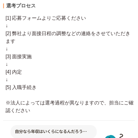
選考プロセス
[1] 応募フォームよりご応募ください
↓
[2] 弊社より面接日程の調整などの連絡をさせていただき
ます
↓
[3] 面接実施
↓
[4] 内定
↓
[5] 入職手続き
※法人によっては選考過程が異なりますので、担当にご確
認ください