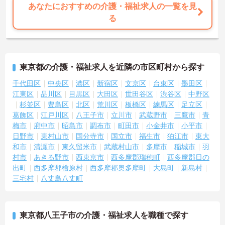
あなたにおすすめの介護・福祉求人の一覧を見
る
東京都の介護・福祉求人を近隣の市区町村から探す
千代田区
中央区
港区
新宿区
文京区
台東区
墨田区
江東区
品川区
目黒区
大田区
世田谷区
渋谷区
中野区
杉並区
豊島区
北区
荒川区
板橋区
練馬区
足立区
葛飾区
江戸川区
八王子市
立川市
武蔵野市
三鷹市
青
梅市
府中市
昭島市
調布市
町田市
小金井市
小平市
日野市
東村山市
国分寺市
国立市
福生市
狛江市
東大
和市
清瀬市
東久留米市
武蔵村山市
多摩市
稲城市
羽
村市
あきる野市
西東京市
西多摩郡瑞穂町
西多摩郡日の
出町
西多摩郡檜原村
西多摩郡奥多摩町
大島町
新島村
三宅村
八丈島八丈町
東京都八王子市の介護・福祉求人を職種で探す