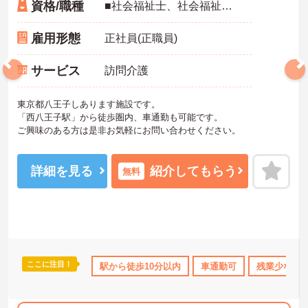
資格/職種
■社会福祉士、社会福祉主事、介護福祉士（特別養護老人ホーム、通所介護事業所等において実務経験1年以上） ※普通自動車免許
雇用形態
正社員(正職員)
サービス
訪問介護
東京都八王子しあります施設です。
「西八王子駅」から徒歩圏内、車通勤も可能です。
ご興味のある方は是非お気軽にお問い合わせください。
詳細を見る
紹介してもらう
無料
ここに注目！
研修制度あり
産休･育休･介護休暇取得実績あり
駅から徒歩10分以内
車通勤可
高収入
残業少なめ
社