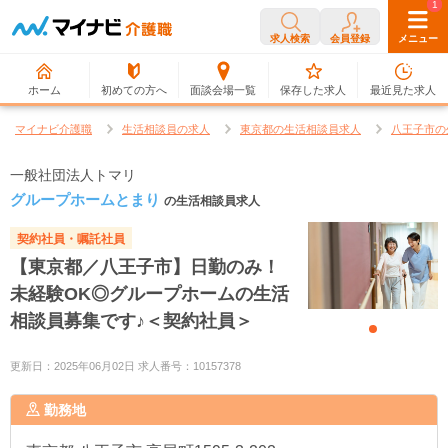
0
1
求人検索
会員登録
メニュー
ホーム
初めての方へ
面談会場一覧
保存した求人
最近見た求人
マイナビ介護職
生活相談員の求人
東京都の生活相談員求人
八王子市の
一般社団法人トマリ
グループホームとまり
の生活相談員求人
契約社員・嘱託社員
【東京都／八王子市】日勤のみ！
未経験OK◎グループホームの生活
相談員募集です♪＜契約社員＞
更新日：2025年06月02日 求人番号：10157378
勤務地