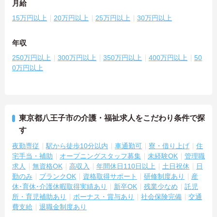
月給
15万円以上
20万円以上
25万円以上
30万円以上
年収
250万円以上
300万円以上
350万円以上
400万円以上
50
0万円以上
東京都八王子市の介護・福祉求人をこだわり条件で探
す
夜勤専従
駅から徒歩10分以内
車通勤可
寮・借り上げ
住
宅手当・補助
オープニングスタッフ募集
未経験OK
管理職
求人
無資格OK
高収入
年間休日110日以上
土日祝休
日
勤のみ
ブランクOK
資格取得サポート
研修制度あり
産
休･育休･介護休暇取得実績あり
新卒OK
残業少なめ
託児
所・育児補助あり
ボーナス・賞与あり
社会保険完備
交通
費支給
退職金制度あり