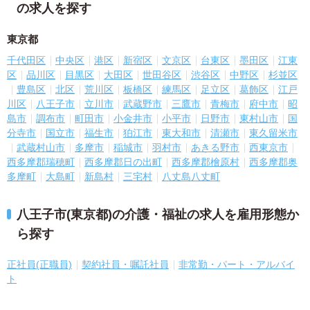
の求人を探す
東京都
千代田区
中央区
港区
新宿区
文京区
台東区
墨田区
江東
区
品川区
目黒区
大田区
世田谷区
渋谷区
中野区
杉並区
豊島区
北区
荒川区
板橋区
練馬区
足立区
葛飾区
江戸
川区
八王子市
立川市
武蔵野市
三鷹市
青梅市
府中市
昭
島市
調布市
町田市
小金井市
小平市
日野市
東村山市
国
分寺市
国立市
福生市
狛江市
東大和市
清瀬市
東久留米市
武蔵村山市
多摩市
稲城市
羽村市
あきる野市
西東京市
西多摩郡瑞穂町
西多摩郡日の出町
西多摩郡檜原村
西多摩郡奥
多摩町
大島町
新島村
三宅村
八丈島八丈町
八王子市(東京都)の介護・福祉の求人を雇用形態か
ら探す
正社員(正職員)
契約社員・嘱託社員
非常勤・パート・アルバイ
ト