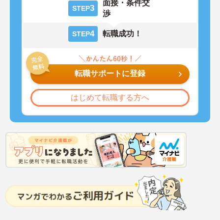
面接・条件交
3
STEP
渉
4
転職成功！
STEP
転職サポートに登録
はじめて転職する方へ