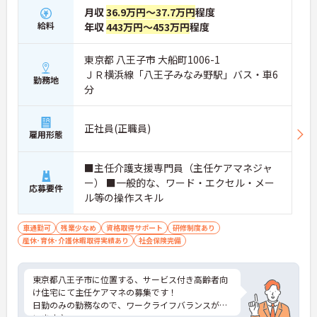
月収
36.9万円～37.7万円
程度
給料
年収
443万円～453万円
程度
東京都 八王子市 大船町1006-1
ＪＲ横浜線「八王子みなみ野駅」バス・車6
勤務地
分
正社員(正職員)
雇用形態
■主任介護支援専門員（主任ケアマネジャ
ー） ■一般的な、ワード・エクセル・メー
応募要件
ル等の操作スキル
車通勤可
残業少なめ
資格取得サポート
研修制度あり
産休･育休･介護休暇取得実績あり
社会保険完備
東京都八王子市に位置する、サービス付き高齢者向
け住宅にて主任ケアマネの募集です！
日勤のみの勤務なので、ワークライフバランスが叶