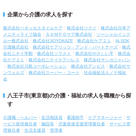
企業から介護の求人を探す
株式会社ベネッセスタイルケア
株式会社ツクイ
株式会社日本ア
メニティライフ協会
ＳＯＭＰＯケア株式会社
ソーシャルインク
ルー株式会社
株式会社SOYOKAZE
株式会社ケア２１
ALSOK
介護株式会社
株式会社ケアリッツ・アンド・パートナーズ
株式
会社ニチイ学館
株式会社ソラスト
株式会社やさしい手
株式会
社ケア２１
株式会社ニチイケアパレス
株式会社サンガジャパン
株式会社川島コーポレーション
株式会社アンビス
株式会社サ
ンウェルズ
株式会社スーパー・コート
社会福祉法人ノテ福祉
会
八王子市(東京都)の介護・福祉の求人を職種から探
す
介護職・ヘルパー
生活相談員
看護助手
ケアマネージャー
サ
ービス提供責任者
施設長
児童発達支援管理責任者
サービス管
理責任者
生活支援員
管理者