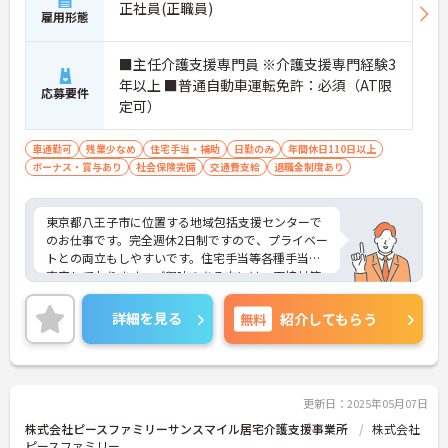
正社員(正職員)
雇用形態
■主任介護支援専門員 ※介護支援専門経験3
年以上 ■普通自動車運転免許：必須（AT限
応募要件
定可）
車通勤可
残業少なめ
住宅手当・補助
日勤のみ
年間休日110日以上
ボーナス・賞与あり
社会保険完備
交通費支給
退職金制度あり
東京都八王子市に位置する地域包括支援センターで
のお仕事です。完全週休2日制ですので、プライベー
トとの両立もしやすいです。住宅手当等各種手当も
充実しております。ご興味のある方には、面接対策
ポイントなど、さらに詳細をお話しいたしますので
お気軽にご相談ください！
詳細を見る
無料
紹介してもらう
更新日：2025年05月07日
株式会社ピースファミリーサンスマイル居宅介護支援事業所
株式会社
ピースファミリー