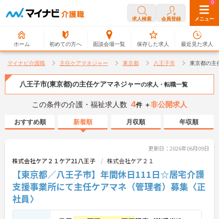
0
0
求人検索
会員登録
メニュー
ホーム
初めての方へ
面談会場一覧
保存した求人
最近見た求人
マイナビ介護職
主任ケアマネジャー
東京都
八王子市
東京都の主
八王子市(東京都)の主任ケアマネジャー
の求人・転職一覧
4
この条件の介護・福祉求人数
非公開求人
件 ＋
おすすめ順
新着順
月収順
年収順
更新日：2026年06月09日
株式会社ケア２１ケア21八王子
株式会社ケア２１
【東京都／八王子市】年間休日111日☆居宅介護
支援事業所にて主任ケアマネ（管理者）募集〈正
社員〉