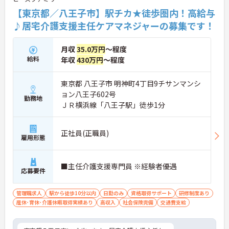
【東京都／八王子市】駅チカ★徒歩圏内！高給与
♪居宅介護支援主任ケアマネジャーの募集です！
月収
35.0万円
～程度
給料
年収
430万円
～程度
東京都 八王子市 明神町4丁目9チサンマンシ
ョン八王子602号
勤務地
ＪＲ横浜線「八王子駅」徒歩1分
正社員(正職員)
雇用形態
■主任介護支援専門員 ※経験者優遇
応募要件
管理職求人
駅から徒歩10分以内
日勤のみ
資格取得サポート
研修制度あり
産休･育休･介護休暇取得実績あり
高収入
社会保険完備
交通費支給