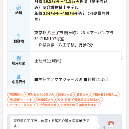
月収
29.5万円～41.5万円
程度（諸手当込
み）※介護福祉士モデル
給料
年収
354万円～498万円
程度（別途賞与付
与）
東京都 八王子市 明神町2-26-4 アーバンプラ
ザIZUMI102号室
勤務地
ＪＲ横浜線「八王子駅」徒歩7分
正社員(正職員)
雇用形態
■主任ケアマネジャー必須 ■経験1年以上
応募要件
管理職求人
駅から徒歩10分以内
残業少なめ
日勤のみ
年間休日110日以上
資格取得サポート
研修制度あり
産休･育休･介護休暇取得実績あり
ボーナス・賞与あり
社会保険完備
交通費支給
退職金制度あり
東京都八王子市に位置する居宅介護支援事業所で
す。