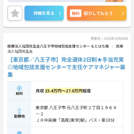
います♪
また、マイカー通勤可能で無料駐車場もあるので、
通勤らくらくです◎
詳細を見る
無料
紹介してもらう
ご興味のある方には、面接対策ポイントなど、さら
に詳細をお話しいたしますのでお気軽にご相談くだ
さい！
更新日：2026年01月06日
医療法人社団光生会八王子市地域包括支援センター もとはち南
医療
法人社団光生会
【東京都／八王子市】完全週休2日制★手当充実
◎地域包括支援センターで主任ケアマネジャー募
集
月収
25.4万円～27.0万円
程度
給料
東京都 八王子市 元八王子町２丁目１９６４
－２
勤務地
ＪＲ中央線「高尾(東京)駅」バス・車10分