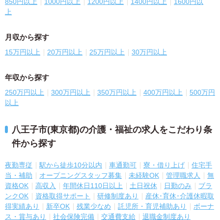
850円以上
1000円以上
1200円以上
1400円以上
1600円以
上
月収から探す
15万円以上
20万円以上
25万円以上
30万円以上
年収から探す
250万円以上
300万円以上
350万円以上
400万円以上
500万円
以上
八王子市(東京都)の介護・福祉の求人をこだわり条
件から探す
夜勤専従
駅から徒歩10分以内
車通勤可
寮・借り上げ
住宅手
当・補助
オープニングスタッフ募集
未経験OK
管理職求人
無
資格OK
高収入
年間休日110日以上
土日祝休
日勤のみ
ブラ
ンクOK
資格取得サポート
研修制度あり
産休･育休･介護休暇取
得実績あり
新卒OK
残業少なめ
託児所・育児補助あり
ボーナ
ス・賞与あり
社会保険完備
交通費支給
退職金制度あり