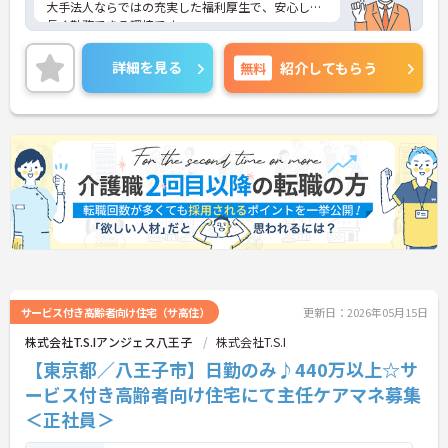
大手法人ならではの充実した福利厚生で、安心して
長く勤務できる環境です。
年間休日が111日あり残業少なめなので、プライベ
ートとの両立がしやすく勤務終了後の予定も立てや
詳細を見る
無料
紹介してもらう
すいです。
最寄り駅からは徒歩3分とアクセス便利な立地でご
ざいます。
ご興味のある方には、面接対策ポイントなど、さら
に詳細をお話しいたしますのでお気軽にご相談くだ
さい！
サービス付き高齢者向け住宅（サ高住）
更新日：2026年05月15日
株式会社T.S.Iアンジェス八王子
株式会社T.S.I
【東京都／八王子市】日勤のみ♪440万以上☆サ
ービス付き高齢者向け住宅にて主任ケアマネ募集
＜正社員＞