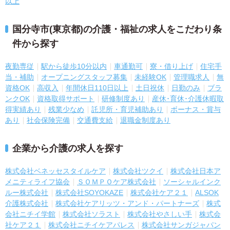
以上
国分寺市(東京都)の介護・福祉の求人をこだわり条
件から探す
夜勤専従
駅から徒歩10分以内
車通勤可
寮・借り上げ
住宅手
当・補助
オープニングスタッフ募集
未経験OK
管理職求人
無
資格OK
高収入
年間休日110日以上
土日祝休
日勤のみ
ブラ
ンクOK
資格取得サポート
研修制度あり
産休･育休･介護休暇取
得実績あり
残業少なめ
託児所・育児補助あり
ボーナス・賞与
あり
社会保険完備
交通費支給
退職金制度あり
企業から介護の求人を探す
株式会社ベネッセスタイルケア
株式会社ツクイ
株式会社日本ア
メニティライフ協会
ＳＯＭＰＯケア株式会社
ソーシャルインク
ルー株式会社
株式会社SOYOKAZE
株式会社ケア２１
ALSOK
介護株式会社
株式会社ケアリッツ・アンド・パートナーズ
株式
会社ニチイ学館
株式会社ソラスト
株式会社やさしい手
株式会
社ケア２１
株式会社ニチイケアパレス
株式会社サンガジャパン