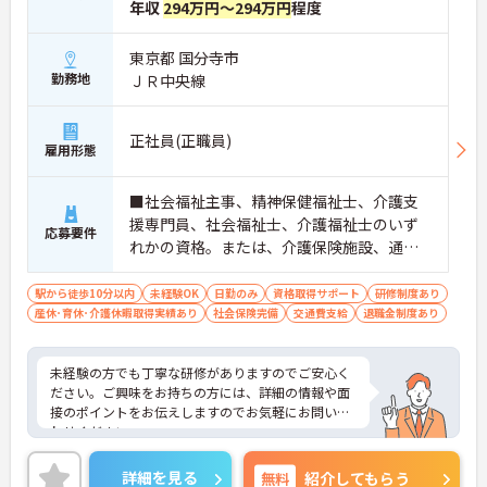
年収
294万円～294万円
程度
東京都 国分寺市
勤務地
ＪＲ中央線
正社員(正職員)
雇用形態
■社会福祉主事、精神保健福祉士、介護支
援専門員、社会福祉士、介護福祉士のいず
応募要件
れかの資格。または、介護保険施設、通所
施設に常勤で2年以上の経験がある方
駅から徒歩10分以内
未経験OK
日勤のみ
資格取得サポート
研修制度あり
産休･育休･介護休暇取得実績あり
社会保険完備
交通費支給
退職金制度あり
未経験の方でも丁寧な研修がありますのでご安心く
ださい。ご興味をお持ちの方には、詳細の情報や面
接のポイントをお伝えしますのでお気軽にお問い合
わせください。
詳細を見る
無料
紹介してもらう