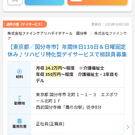
通所介護（デイサービス）
更新日：2025年03月25日
株式会社ファインケアリハデイボナール 国分寺
株式会社ファインケ
ア
【東京都／国分寺市】年間休日110日＆日曜固定
休み♪リハビリ特化型デイサービスで相談員募集
月収
24.2万円
～程度 ※介護福祉士
年収
350万円
～程度 介護福祉士・2年目モ
給料
デル
東京都 国分寺市 北町１－１－３ エスポワ
ール北町１Ｆ
勤務地
西武国分寺線「鷹の台駅」徒歩8分
正社員(正職員)
雇用形態