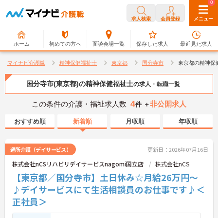
0
0
求人検索
会員登録
メニュー
ホーム
初めての方へ
面談会場一覧
保存した求人
最近見た求人
マイナビ介護職
精神保健福祉士
東京都
国分寺市
東京都の精神保
国分寺市(東京都)の精神保健福祉士
の求人・転職一覧
4
この条件の介護・福祉求人数
非公開求人
件 ＋
おすすめ順
新着順
月収順
年収順
通所介護（デイサービス）
更新日：2026年07月16日
株式会社nCSリハビリデイサービスnagomi国立店
株式会社nCS
【東京都／国分寺市】土日休み☆月給26万円～
♪デイサービスにて生活相談員のお仕事です♪＜
正社員＞