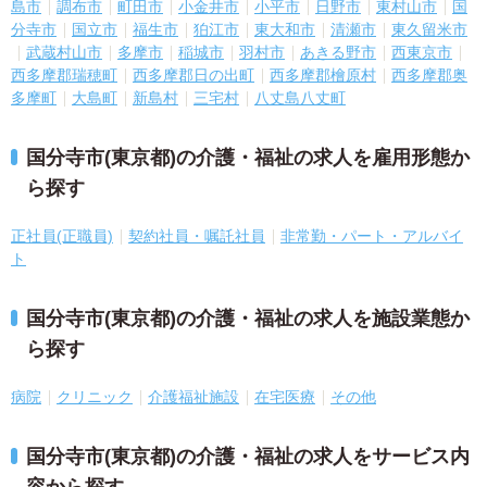
島市
調布市
町田市
小金井市
小平市
日野市
東村山市
国
分寺市
国立市
福生市
狛江市
東大和市
清瀬市
東久留米市
武蔵村山市
多摩市
稲城市
羽村市
あきる野市
西東京市
西多摩郡瑞穂町
西多摩郡日の出町
西多摩郡檜原村
西多摩郡奥
多摩町
大島町
新島村
三宅村
八丈島八丈町
国分寺市(東京都)の介護・福祉の求人を雇用形態か
ら探す
正社員(正職員)
契約社員・嘱託社員
非常勤・パート・アルバイ
ト
国分寺市(東京都)の介護・福祉の求人を施設業態か
ら探す
病院
クリニック
介護福祉施設
在宅医療
その他
国分寺市(東京都)の介護・福祉の求人をサービス内