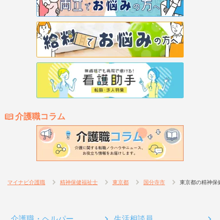
介護職コラム
マイナビ介護職
精神保健福祉士
東京都
国分寺市
東京都の精神保
介護職・ヘルパー
生活相談員