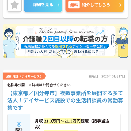
ご興味のある方には、面接対策ポイントなど、さら
詳細を見る
無料
紹介してもらう
に詳細をご案内しますのでお気軽にご相談くださ
い！
通所介護（デイサービス）
更新日：2026年01月17日
名称非公開 ※詳細はお問合せください
【東京都／国分寺市】複数事業所を展開する多て
法人！デイサービス施設での生活相談員の常勤募
集です
月収
21.3万円～21.3万円
程度（諸手当込
み）
給料