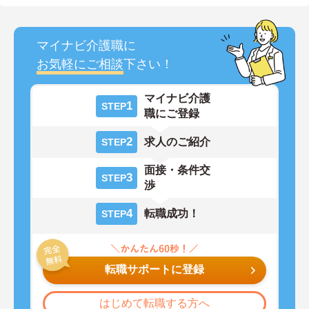
マイナビ介護職に
お気軽にご相談
下さい！
マイナビ介護
1
STEP
職にご登録
2
求人のご紹介
STEP
面接・条件交
3
STEP
渉
4
転職成功！
STEP
転職サポートに登録
はじめて転職する方へ