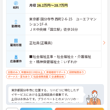
月収
26.2万円～28.7万円
給料
東京都 国分寺市 西町2-6-15 ユーエフマン
ション1F-A
勤務地
ＪＲ中央線「国立駅」徒歩16分
正社員(正職員)
雇用形態
■社会福祉主事・社会福祉士・介護福祉
応募要件
士・精神保健福祉士：いずれか
日勤のみ
年間休日110日以上
資格取得サポート
研修制度あり
ボーナス・賞与あり
社会保険完備
交通費支給
東京都国分寺市に位置する、リハビリに特化したデ
イサービスにおける生活相談員の募集です。
土日はお休みです。プライベートとのメリハリのあ
る働き方が可能です。ご利用者に寄り添ってサービ
スの提供を行っていただける方を募集しています。