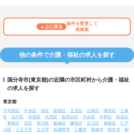
条件を変更して
▲上に戻る
再検索
他の条件で介護・福祉の求人を探す
国分寺市(東京都)の近隣の市区町村から介護・福祉
の求人を探す
東京都
千代田区
中央区
港区
新宿区
文京区
台東区
墨田区
江東
区
品川区
目黒区
大田区
世田谷区
渋谷区
中野区
杉並区
豊島区
北区
荒川区
板橋区
練馬区
足立区
葛飾区
江戸
川区
八王子市
立川市
武蔵野市
三鷹市
青梅市
府中市
昭