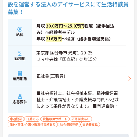
設を運営する法人のデイサービスにて生活相談員
募集！
月収
20.0万円～25.0万円
程度（諸手当込
み）※経験者モデル
給料
年収
216万円
～程度（諸手当別途支給）
東京都 国分寺市 光町1-20-25
勤務地
ＪＲ中央線「国立駅」徒歩15分
正社員(正職員)
雇用形態
■社会福祉士、社会福祉主事、精神保健福
祉士・介護福祉士・介護支援専門員 ※地域
応募要件
によって条件が異なります。 ■普通自動車
免許（AT限定可） ※未経験可、ブランク可
車通勤可
日勤のみ
資格取得サポート
研修制度あり
産休･育休･介護休暇取得実績あり
社会保険完備
交通費支給