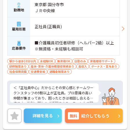
東京都 国分寺市
勤務地
ＪＲ中央線
正社員(正職員)
雇用形態
■介護職員初任者研修（ヘルパー2級）以上
応募要件
※無資格・未経験も相談可
駅から徒歩10分以内
未経験OK
無資格OK
日勤のみ
資格取得サポート
研修制度あり
産休･育休･介護休暇取得実績あり
高収入
ボーナス・賞与あり
社会保険完備
交通費支給
退職金制度あり
＜「正社員中心」だからこその安心感とチームワー
ク＞スタッフの9割以上が正社員。プロ意識の高い
仲間が集まっており、困ったときは相談し合える環
境です。性別に関わらず活躍できるフラットな雰囲
気があります。
＜電動自転車でラクラク移動！身体への負担を軽減
詳細を見る
無料
紹介してもらう
＞会社から1人1台、専用の電動自転車が支給されま
す（一部例外あり）。お客様のご自宅への移動が快
適になるだけでなく、貸与された自転車での通勤も