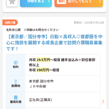
詳細を見る
無料
紹介してもらう
研修はもちろん、介護技術研修、PC研修、マナー研
修、資格取得のための勉強会等ステップに応じて用
意されており安心してご就業いただけます。
ご興味を持たれた方は面接対策ポイントや求人の詳
細などお話しいたしますのでお気軽にお問い合わせ
訪問介護
更新日：2026年07月10日
下さい。
名称非公開 ※詳細はお問合せください
【東京都／国分寺市】日勤×高収入◎首都圏を中
心に施設を展開する成長企業で訪問介護職員募集
です！
月収
29.5万円
～程度 諸手当込み※初任者研
修以上
給料
年収
390万円
～程度
東京都 国分寺市
勤務地
ＪＲ中央線
正社員(正職員)
雇用形態