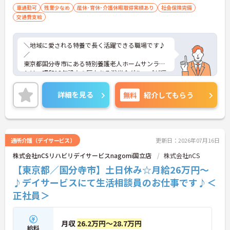
制度を利用できます ・徒歩や自転車の通勤手当も用
車通勤可
残業少なめ
産休･育休･介護休暇取得実績あり
社会保険完備
意しています
交通費支給
＼地域に愛される特養で長く活躍できる職場です♪
／
東京都国分寺市にある特別養護老人ホームサンライ
トは、昭和12年設立の歴史ある浴光会グループが運
営する特別養護老人ホームです。地域貢献を大切に
しながら、特養・病院・訪問看護・保育事業など幅
詳細を見る
無料
紹介してもらう
広いサービスを展開しています。
サンライトでは完全ユニットケアを実施し、看取り
介護にも対応。ご利用者様一人ひとりに寄り添った
介護を大切にしています。年間休日124日とお休み
が充実しているほか、有給休暇の取得も推奨されて
通所介護（デイサービス）
更新日：2026年07月16日
おり、プライベートとの両立もしやすい環境です。
株式会社nCSリハビリデイサービスnagomi国立店
株式会社nCS
さらに法人内保育室や職員寮もあり、ライフステー
ジが変わっても安心して働けます。研修制度や資格
【東京都／国分寺市】土日休み☆月給26万円～
取得支援も整っているため、介護福祉士としてさら
♪デイサービスにて生活相談員のお仕事です♪＜
にスキルアップしたい方にもおすすめの求人です。
正社員＞
――――――――――――――― ■ 「年間休日124日」のゆとりある働き方♪ ―――――――――――――――
お休みをしっかり確保しながら働ける環境です。
・年間休日124日 ・週休2日＋祝祭日 ・夏季休暇2
日、年末年始休暇5日 ・有給休暇取得を積極推奨
月収
26.2万円～28.7万円
給料
→ ワークライフバランスを大切にしたい方にもぴっ