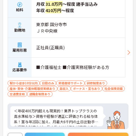
月収
31.0万円
～程度 諸手当込み
給料
年収
410万円
～程度
東京都 国分寺市
勤務地
ＪＲ中央線
正社員(正職員)
雇用形態
■介護福祉士 ■介護実務経験がある方
応募要件
駅から徒歩10分以内
日勤のみ
資格取得サポート
研修制度あり
産休･育休･介護休暇取得実績あり
高収入
ボーナス・賞与あり
社会保険完備
交通費支給
退職金制度あり
＜年収400万円超えも現実的！業界トップクラスの
高水準給与＞資格や経験が適正に評価される給与体
系！賞与年2回に加え、月最大6千円の土日出勤手当
や退職金制度など、長く働くほど収入が安定する仕
組みが整っています