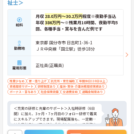
祉士＞
ても長く安心して働き続けられる環境が整っていま
す。
月収
28.0万円～30.2万円
程度※夜勤手当込
年収
386万円
～※残業月10時間、夜勤平均5
給料
回、各種手当・賞与を含んだ例です
東京都 国分寺市 日吉町1-36-1
勤務地
ＪＲ中央線「国立駅」徒歩18分
正社員(正職員)
雇用形態
残業少なめ
寮・借り上げ
託児所・育児補助
年間休日110日以上
資格取得サポート
研修制度あり
産休･育休･介護休暇取得実績あり
ボーナス・賞与あり
社会保険完備
交通費支給
退職金制度あり
＜充実の研修と先輩のサポート＞入社時研修（6日
間）に加え、3ヶ月・7ヶ月目のフォロー研修で着実
にスキルアップできます。現場配属後も、一定期間
は先輩社員とペアを組む「ダブルシフト」で業務を
習得できるので、一人で抱え込むことはありませ