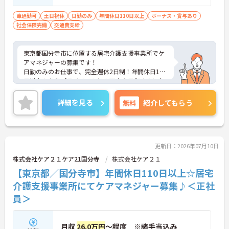
車通勤可
土日祝休
日勤のみ
年間休日110日以上
ボーナス・賞与あり
社会保険完備
交通費支給
東京都国分寺市に位置する居宅介護支援事業所でケ
アマネジャーの募集です！
日勤のみのお仕事で、完全週休2日制！年間休日110
日以上もありプライベートとの両立を目指す方にお
すすめの環境です◎マイカーでの通勤もOK！昇給や
賞与制度があり、頑張りが評価されてしっかりと還
詳細を見る
無料
紹介してもらう
元されます。資格取得支援制度もあるため働きなが
ら取得可能でご自身のスキルアップもできます！
こちらの求人にご興味がございましたら面接のポイ
ントもお伝えしますので是非ご応募お待ちしており
ます。
更新日：2026年07月10日
株式会社ケア２１ケア21国分寺
株式会社ケア２１
【東京都／国分寺市】年間休日110日以上☆居宅
介護支援事業所にてケアマネジャー募集♪＜正社
員＞
月収
26.0万円
～程度 ※諸手当込み