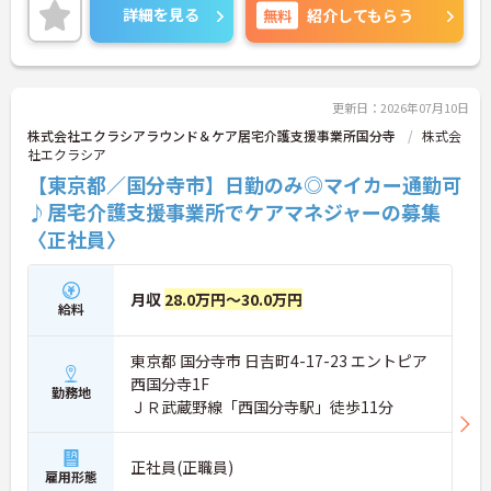
＜スマホ1台で完結！ICT活用で記録業務の負担を大
詳細を見る
無料
紹介してもらう
幅カット＞日々の記録やシフト確認はすべて自社開
発のスマホアプリで行えるため、手書き書類の作成
に追われることはありません。事務作業が効率化♪
本来の業務である「お客様へのケア」に集中できる
環境です。
更新日：2026年07月10日
＜「夜勤なし」で管理者・スペシャリストを目指せ
株式会社エクラシアラウンド＆ケア居宅介護支援事業所国分寺
株式会
る明確なキャリアパス＞訪問介護のため夜勤がな
社エクラシア
く、完全週休2日制で生活リズムを整えながら働け
【東京都／国分寺市】日勤のみ◎マイカー通勤可
ます。現場のプロとして極める道、マネジメント職
へ進む道とキャリアプランも多様化しています。
♪居宅介護支援事業所でケアマネジャーの募集
〈正社員〉
月収
28.0万円～30.0万円
給料
東京都 国分寺市 日吉町4-17-23 エントピア
西国分寺1F
勤務地
ＪＲ武蔵野線「西国分寺駅」徒歩11分
正社員(正職員)
雇用形態