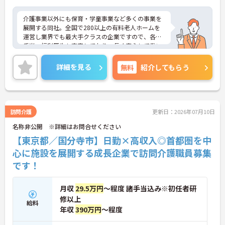
介護事業以外にも保育・学童事業など多くの事業を
展開する同社。全国で280以上の有料老人ホームを
運営し業界でも最大手クラスの企業ですので、各種
手当、福利厚生も充実しており、長く安心して働い
ていただける環境です。ご興味ある方には、面接対
策ポイントなど、さらに詳細をお話しいたしますの
詳細を見る
無料
紹介してもらう
でお気軽にご相談ください。
訪問介護
更新日：2026年07月10日
名称非公開 ※詳細はお問合せください
【東京都／国分寺市】日勤×高収入◎首都圏を中
心に施設を展開する成長企業で訪問介護職員募集
です！
月収
29.5万円
～程度 諸手当込み※初任者研
修以上
給料
年収
390万円
～程度