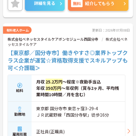
ん。
詳細を見る
無料
紹介してもらう
＜頑張りが給与に直結！専門性を磨いて年収アップ
＞経験やスキルがしっかり給与に反映される仕組み
です。定期昇給に加え、独自の社内専門資格制度
（通称：マジ神）では、認知症ケアや介護技術など
の専門性を認定されると、1資格につき月給＋1万円
有料老人ホーム
更新日：2026年07月08日
（最大4万円）の手当がつきます。キャリアアップす
株式会社ベネッセスタイルケアボンセジュール西国分寺
株式会社ベネ
れば年収UPも目指せるため、高いモチベーションで
ッセスタイルケア
働き続けられます。
＜家族も嬉しい！ベネッセグループならではの手厚
【東京都／国分寺市】働きやすさ◎業界トップク
い福利厚生＞ご家族も支える制度が満載♪産休・育
ラス企業が運営☆資格取得支援でスキルアップも
休の取得実績も多数あり、ライフステージが変わっ
可＜介護職＞
ても長く安心して働き続けられる環境が整っていま
す。
月収
25.2万円
～程度※夜勤手当込
年収
350万円
～年収例（賞与2ヶ月、平均残
給料
業時間10時間／月を含む）
東京都 国分寺市 東恋ヶ窪3-29-4
勤務地
ＪＲ武蔵野線「西国分寺駅」徒歩16分
正社員(正職員)
雇用形態