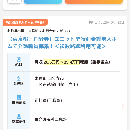
タラクエール2023』の認証も取得しており、資格取
得支援や職種別研修制度を通じて着実なキャリアア
ップを目指せます。有資格者の方がそのスキルを存
分に活かし、ご自身の生活も大切にしながら長期的
特別養護老人ホーム（特養）
更新日：2026年07月22日
に活躍できるおすすめの環境です。
名称非公開 ※詳細はお問合せください
★おすすめPOINT★
【東京都／国分寺】ユニット型特別養護老人ホー
【安定した経営基盤とキャリア支援】
ムで介護職員募集！＜複数路線利用可能＞
・全国140以上の施設を展開し連続増収を続ける安
定法人が運営しています
・資格取得支援や職種別研修制度があり有資格者の
月収
26.6万円～29.4万円
程度（諸手当込）
スキルアップを応援しています
給料
・資格手当や処遇改善手当が充実！昇格実績もあり
頑張りがしっかり評価される風通しの良い環境です
東京都 国分寺市
【最新設備による負担軽減と働きやすさ】
勤務地
ＪＲ南武線(川崎－立川)
・最新の見守りシステム導入により夜勤時の巡視の
手間を大きく軽減しています
・機器の導入にあたっては誰でも使いこなせるよう
正社員(正職員)
雇用形態
丁寧な指導を実施しています
【生活を支える充実の福利厚生】
・住宅手当や子供手当などご家族の生活もサポート
■介護福祉士免許
する手当を完備しています
応募要件
・1食300円で施設と同じ食事が食べられる食事補助