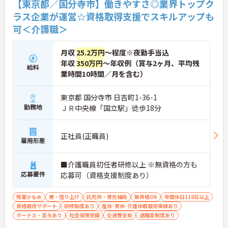
【東京都／国分寺市】働きやすさ◎業界トップク
ラス企業が運営☆資格取得支援でスキルアップも
可＜介護職＞
月収
25.2万円
～程度※夜勤手当込
年収
350万円
～年収例（賞与2ヶ月、平均残
給料
業時間10時間／月を含む）
東京都 国分寺市 日吉町1-36-1
勤務地
ＪＲ中央線「国立駅」徒歩18分
正社員(正職員)
雇用形態
■介護職員初任者研修以上 ※無資格の方も
応募要件
応募可（資格支援制度あり）
残業少なめ
寮・借り上げ
託児所・育児補助
無資格OK
年間休日110日以上
資格取得サポート
研修制度あり
産休･育休･介護休暇取得実績あり
ボーナス・賞与あり
社会保険完備
交通費支給
退職金制度あり