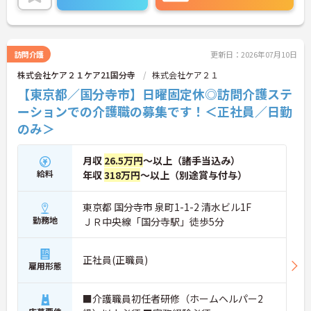
ご興味のある方には、面接対策ポイントなど、さら
に詳細をご案内しますのでお気軽にご相談くださ
い！
訪問介護
更新日：2026年07月10日
株式会社ケア２１ケア21国分寺
株式会社ケア２１
【東京都／国分寺市】日曜固定休◎訪問介護ステ
ーションでの介護職の募集です！＜正社員／日勤
のみ＞
月収
26.5万円
～以上（諸手当込み）
給料
年収
318万円
～以上（別途賞与付与）
東京都 国分寺市 泉町1-1-2 清水ビル1F
勤務地
ＪＲ中央線「国分寺駅」徒歩5分
正社員(正職員)
雇用形態
■介護職員初任者研修（ホームヘルパー2