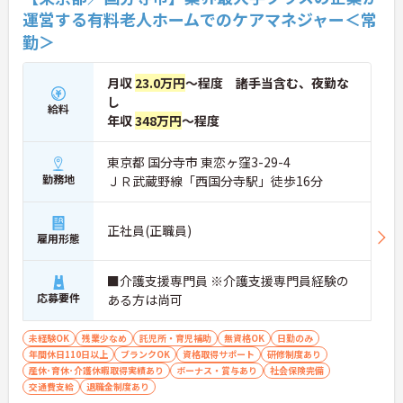
運営する有料老人ホームでのケアマネジャー＜常
勤＞
月収
23.0万円
～程度 諸手当含む、夜勤な
し
給料
年収
348万円
～程度
東京都 国分寺市 東恋ヶ窪3-29-4
勤務地
ＪＲ武蔵野線「西国分寺駅」徒歩16分
正社員(正職員)
雇用形態
■介護支援専門員 ※介護支援専門員経験の
応募要件
ある方は尚可
未経験OK
残業少なめ
託児所・育児補助
無資格OK
日勤のみ
年間休日110日以上
ブランクOK
資格取得サポート
研修制度あり
産休･育休･介護休暇取得実績あり
ボーナス・賞与あり
社会保険完備
交通費支給
退職金制度あり