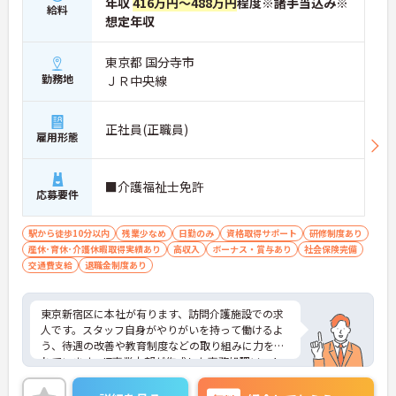
年収
416万円～488万円
程度※諸手当込み※
給料
想定年収
東京都 国分寺市
勤務地
ＪＲ中央線
正社員(正職員)
雇用形態
■介護福祉士免許
応募要件
駅から徒歩10分以内
残業少なめ
日勤のみ
資格取得サポート
研修制度あり
産休･育休･介護休暇取得実績あり
高収入
ボーナス・賞与あり
社会保険完備
交通費支給
退職金制度あり
東京新宿区に本社が有ります、訪問介護施設での求
人です。スタッフ自身がやりがいを持って働けるよ
う、待遇の改善や教育制度などの取り組みに力を入
れています。IT事業本部が作成した事務処理ソフト
を導入しており、事務作業は少なく、その分ご利用
者様への対応を重視することもできます。入社後の