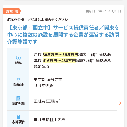
可能です。移動の負担を減らして元気にケアに向き
合えます。
訪問介護
更新日：2026年07月10日
＜頑張りがしっかり給与に反映される仕組み＞「社
名称非公開 ※詳細はお問合せください
員を大事にする」をモットーに、業界トップクラス
の給与水準を目指しています。賞与は年2回あり、資
【東京都／国立市】サービス提供責任者／関東を
格手当や土日出勤手当も充実。キャリアパスも明確
中心に複数の施設を展開する企業が運営する訪問
で、管理者へのステップアップなど、頑張りに応じ
介護施設です
て収入もやりがいもアップします。
月収
30.5万円～36.5万円
程度 ※諸手当込み
年収
416万円～488万円
程度※諸手当込み※
給料
想定年収
東京都 国分寺市
勤務地
ＪＲ中央線
正社員(正職員)
雇用形態
■介護福祉士免許
応募要件