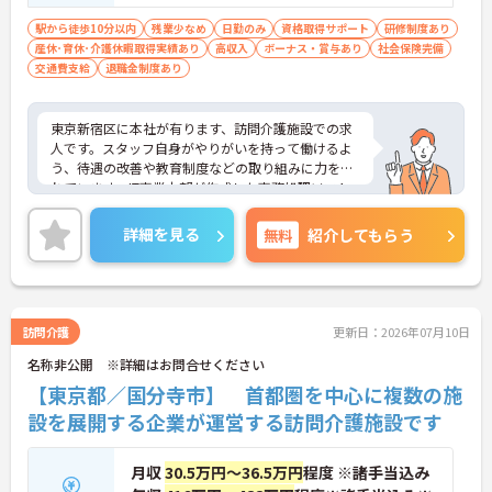
駅から徒歩10分以内
残業少なめ
日勤のみ
資格取得サポート
研修制度あり
産休･育休･介護休暇取得実績あり
高収入
ボーナス・賞与あり
社会保険完備
交通費支給
退職金制度あり
東京新宿区に本社が有ります、訪問介護施設での求
人です。スタッフ自身がやりがいを持って働けるよ
う、待遇の改善や教育制度などの取り組みに力を入
れています。IT事業本部が作成した事務処理ソフト
を導入しており、事務作業は少なく、その分ご利用
者様への対応を重視することもできます。入社後の
詳細を見る
無料
紹介してもらう
研修はもちろん、介護技術研修、PC研修、マナー研
修、資格取得のための勉強会等ステップに応じて用
意されており安心してご就業いただけます。
ご興味を持たれた方は面接対策ポイントや求人の詳
細などお話しいたしますのでお気軽にお問い合わせ
訪問介護
更新日：2026年07月10日
下さい。
名称非公開 ※詳細はお問合せください
【東京都／国分寺市】 首都圏を中心に複数の施
設を展開する企業が運営する訪問介護施設です
月収
30.5万円～36.5万円
程度 ※諸手当込み