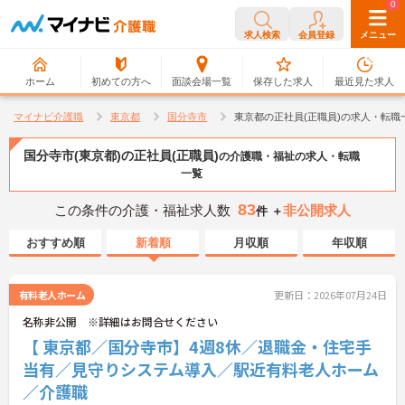
0
0
求人検索
会員登録
メニュー
ホーム
初めての方へ
面談会場一覧
保存した求人
最近見た求人
マイナビ介護職
東京都
国分寺市
東京都の正社員(正職員)の求人・転職
国分寺市(東京都)の正社員(正職員)
の介護職・福祉の求人・転職
一覧
83
この条件の介護・福祉求人数
非公開求人
件 ＋
おすすめ順
新着順
月収順
年収順
有料老人ホーム
更新日：2026年07月24日
名称非公開 ※詳細はお問合せください
【 東京都／国分寺市】4週8休／退職金・住宅手
当有／見守りシステム導入／駅近有料老人ホーム
／介護職