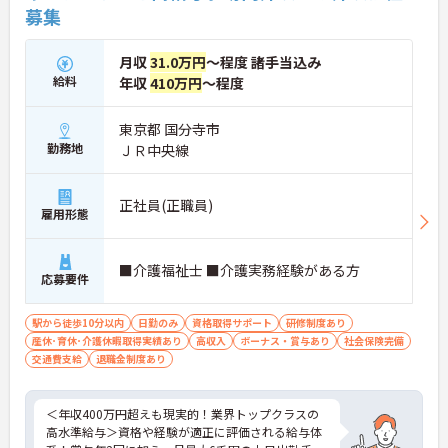
募集
て収入もやりがいもアップします。
月収
31.0万円
～程度 諸手当込み
給料
年収
410万円
～程度
東京都 国分寺市
勤務地
ＪＲ中央線
正社員(正職員)
雇用形態
■介護福祉士 ■介護実務経験がある方
応募要件
駅から徒歩10分以内
日勤のみ
資格取得サポート
研修制度あり
産休･育休･介護休暇取得実績あり
高収入
ボーナス・賞与あり
社会保険完備
交通費支給
退職金制度あり
＜年収400万円超えも現実的！業界トップクラスの
高水準給与＞資格や経験が適正に評価される給与体