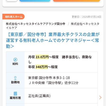
い！
有料老人ホーム
更新日：2026年07月14日
株式会社ベネッセスタイルケアグランダ国分寺
株式会社ベネッセスタ
イルケア
【東京都／国分寺市】業界最大手クラスの企業が
運営する有料老人ホームでのケアマネジャー＜常
勤＞
月収
23.0万円
～程度 諸手当含む、夜勤な
し
給料
年収
348万円
～程度
東京都 国分寺市 本多3-1-18
勤務地
ＪＲ中央線「国分寺駅」徒歩11分
正社員(正職員)
雇用形態