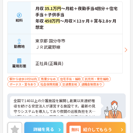
【生活を支える充実の福利厚生】
・住宅手当や子供手当などご家族の生活もサポート
月収
35.1万円
～月給＋夜勤手当4回分＋住宅
する手当を完備しています
手当＋子供手当
・1食300円で施設と同じ食事が食べられる食事補助
給料
年収
458万円
～月収×12ヶ月＋賞与2.8ヶ月
制度を利用できます ・徒歩や自転車の通勤手当も用
想定
意しています
東京都 国分寺市
勤務地
ＪＲ武蔵野線
正社員(正職員)
雇用形態
駅から徒歩10分以内
残業少なめ
住宅手当・補助
託児所・育児補助
ボーナス・賞与あり
社会保険完備
交通費支給
退職金制度あり
全国で140以上の介護施設を展開し創業以来連続増
収を続ける安定法人が運営する施設です。最新の見
守りシステムを導入しており夜間の巡視負担を大き
く軽減しているほか、丁寧な使い方指導があるため
安心して業務を始められます。月平均残業10時間程
度、住宅手当や子供手当、1食300円の食事補助など
詳細を見る
無料
紹介してもらう
生活を支える福利厚生が大変充実しています。『ハ