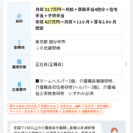
月収
32.7万円
～月給＋夜勤手当4回分＋住宅
手当＋子供手当
給料
年収
427万円
～月収×12ヶ月＋賞与2.8ヶ月
想定
東京都 国分寺市
勤務地
ＪＲ武蔵野線
正社員(正職員)
雇用形態
■ホームヘルパー1級、介護職員基礎研修、
介護職員初任者研修(ヘルパー2級)、介護福
応募要件
祉士実務者研修 いずれか必須
駅から徒歩10分以内
残業少なめ
住宅手当・補助
託児所・育児補助
ボーナス・賞与あり
社会保険完備
交通費支給
退職金制度あり
全国で140以上の介護施設を展開し創業以来連続増
収を続ける安定法人が運営する施設です。最新の見