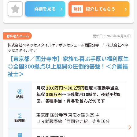
また、福利厚生が充実しています。働きやすい環境
が整っており、安心して長くご勤務いただけます◎
詳細を見る
無料
紹介してもらう
ご興味のある方には、面接対策ポイントなど、さら
に詳細をご案内しますのでお気軽にご相談くださ
い！
有料老人ホーム
更新日：2026年07月08日
株式会社ベネッセスタイルケアボンセジュール西国分寺
株式会社ベネ
ッセスタイルケア
【東京都／国分寺市】家族も喜ぶ手厚い福利厚生
◎全国300拠点以上展開の圧倒的基盤！＜介護福
祉士＞
月収
28.0万円～30.2万円
程度※夜勤手当込
年収
386万円
～※残業月10時間、夜勤平均5
給料
回、各種手当・賞与を含んだ例です
東京都 国分寺市 東恋ヶ窪3-29-4
勤務地
ＪＲ武蔵野線「西国分寺駅」徒歩16分