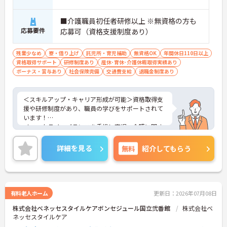
■介護職員初任者研修以上 ※無資格の方も
応募要件
応募可（資格支援制度あり）
残業少なめ
寮・借り上げ
託児所・育児補助
無資格OK
年間休日110日以上
資格取得サポート
研修制度あり
産休･育休･介護休暇取得実績あり
ボーナス・賞与あり
社会保険完備
交通費支給
退職金制度あり
＜スキルアップ・キャリア形成が可能＞資格取得支
援や研修制度があり、職員の学びをサポートされて
います！
＜ワークライフバランスを重視＞育児・介護に関す
る制度や社宅制度、各種手当など、長く安心して働
きやすい環境が整っています。
詳細を見る
無料
紹介してもらう
＜寄り添ったケアの実施＞利用者さまに深く寄り添
ったサービスの提供を目指し、職員の専門性を高め
るような人材育成にも注力されています。
ご興味のある方には、面接対策ポイント等、さらに
詳細をお話ししますのでお気軽にご相談ください！
有料老人ホーム
更新日：2026年07月08日
株式会社ベネッセスタイルケアボンセジュール国立弐番館
株式会社ベ
ネッセスタイルケア