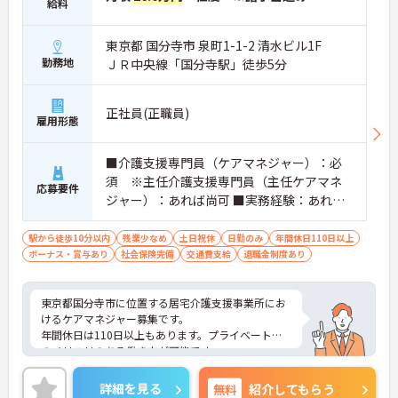
給料
東京都 国分寺市 泉町1-1-2 清水ビル1F
勤務地
ＪＲ中央線「国分寺駅」徒歩5分
正社員(正職員)
雇用形態
■介護支援専門員（ケアマネジャー）：必
須 ※主任介護支援専門員（主任ケアマネ
応募要件
ジャー）：あれば尚可 ■実務経験：あれば
尚可（居宅ケアマネジャーとしての実務経
験）
駅から徒歩10分以内
残業少なめ
土日祝休
日勤のみ
年間休日110日以上
ボーナス・賞与あり
社会保険完備
交通費支給
退職金制度あり
東京都国分寺市に位置する居宅介護支援事業所にお
けるケアマネジャー募集です。
年間休日は110日以上もあります。プライベートと
のメリハリのある働き方が可能です。
資格やこれまでの経験を活かしながらご勤務いただ
ける環境です。
詳細を見る
無料
紹介してもらう