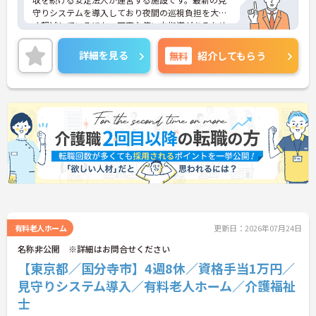
守りシステムを導入しており夜間の巡視負担を大き
く軽減しているほか、丁寧な使い方指導があるため
安心して業務を始められます。月平均残業10時間程
度、住宅手当や子供手当、1食300円の食事補助など
詳細を見る
無料
紹介してもらう
生活を支える福利厚生が大変充実しています。『ハ
タラクエール2023』の認証も取得しており、資格取
得支援や職種別研修制度を通じて着実なキャリアア
ップを目指せます。有資格者の方がそのスキルを存
分に活かし、ご自身の生活も大切にしながら長期的
に活躍できるおすすめの環境です。
★おすすめPOINT★
【安定した経営基盤とキャリア支援】
・全国140以上の施設を展開し連続増収を続ける安
定法人が運営しています
・資格取得支援や職種別研修制度があり有資格者の
スキルアップを応援しています
・昇格実績もあり頑張りがしっかり評価される風通
有料老人ホーム
更新日：2026年07月24日
しの良い環境です
名称非公開 ※詳細はお問合せください
【最新設備による負担軽減と働きやすさ】
【東京都／国分寺市】4週8休／資格手当1万円／
・最新の見守りシステム導入により夜勤時の巡視の
手間を大きく軽減しています
見守りシステム導入／有料老人ホーム／介護福祉
・機器の導入にあたっては誰でも使いこなせるよう
士
丁寧な指導を実施しています