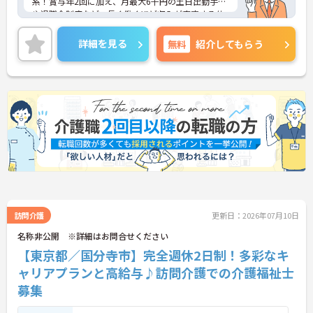
系！賞与年2回に加え、月最大6千円の土日出勤手当
や退職金制度など、長く働くほど収入が安定する仕
組みが整っています
＜スマホ1台で完結！ICT活用で記録業務の負担を大
詳細を見る
無料
紹介してもらう
幅カット＞日々の記録やシフト確認はすべて自社開
発のスマホアプリで行えるため、手書き書類の作成
に追われることはありません。事務作業が効率化♪
本来の業務である「お客様へのケア」に集中できる
環境です。
＜「夜勤なし」で管理者・スペシャリストを目指せ
る明確なキャリアパス＞訪問介護のため夜勤がな
く、完全週休2日制で生活リズムを整えながら働け
ます。現場のプロとして極める道、マネジメント職
へ進む道とキャリアプランも多様化しています。
訪問介護
更新日：2026年07月10日
名称非公開 ※詳細はお問合せください
【東京都／国分寺市】完全週休2日制！多彩なキ
ャリアプランと高給与♪訪問介護での介護福祉士
募集