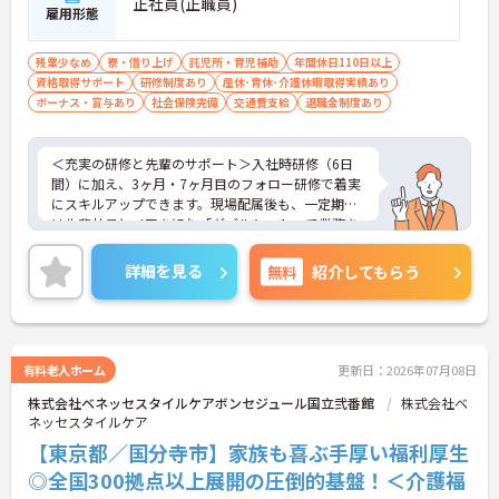
正社員(正職員)
雇用形態
残業少なめ
寮・借り上げ
託児所・育児補助
年間休日110日以上
資格取得サポート
研修制度あり
産休･育休･介護休暇取得実績あり
ボーナス・賞与あり
社会保険完備
交通費支給
退職金制度あり
＜充実の研修と先輩のサポート＞入社時研修（6日
間）に加え、3ヶ月・7ヶ月目のフォロー研修で着実
にスキルアップできます。現場配属後も、一定期間
は先輩社員とペアを組む「ダブルシフト」で業務を
習得できるので、一人で抱え込むことはありませ
ん。
詳細を見る
無料
紹介してもらう
＜頑張りが給与に直結！専門性を磨いて年収アップ
＞経験やスキルがしっかり給与に反映される仕組み
です。定期昇給に加え、独自の社内専門資格制度
（通称：マジ神）では、認知症ケアや介護技術など
の専門性を認定されると、1資格につき月給＋1万円
有料老人ホーム
更新日：2026年07月08日
（最大4万円）の手当がつきます。キャリアアップす
株式会社ベネッセスタイルケアボンセジュール国立弐番館
株式会社ベ
れば年収UPも目指せるため、高いモチベーションで
ネッセスタイルケア
働き続けられます。
＜家族も嬉しい！ベネッセグループならではの手厚
【東京都／国分寺市】家族も喜ぶ手厚い福利厚生
い福利厚生＞ご家族も支える制度が満載♪産休・育
◎全国300拠点以上展開の圧倒的基盤！＜介護福
休の取得実績も多数あり、ライフステージが変わっ