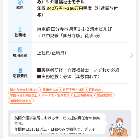
み）※介護福祉士モデル
給料
年収
342万円～366万円
程度（別途賞与付
与）
東京都 国分寺市 泉町1-1-2 清水ビル1F
勤務地
ＪＲ中央線「国分寺駅」徒歩5分
正社員(正職員)
雇用形態
■実務者研修・介護福祉士：いずれか必須
応募要件
■実務経験：必須（年数問わず）
駅から徒歩10分以内
残業少なめ
住宅手当・補助
日勤のみ
年間休日110日以上
ボーナス・賞与あり
社会保険完備
交通費支給
退職金制度あり
訪問介護事業所におけるサービス提供責任者の募集
です。
年間休日110日以上・日勤のみの勤務で、プライベ
ートとのメリハリのある働き方が可能です。