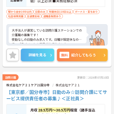
応募要件
級）以上必須 ■実務経験必須
駅から徒歩10分以内
日勤のみ
年間休日110日以上
ボーナス・賞与あり
社会保険完備
交通費支給
退職金制度あり
大手法人が運営している訪問介護ステーションでの
介護職の募集です！
夜勤なしの日勤のみ求人です。日曜が固定休なの
で、プライベートの予定が立てやすい♪
資格手当や交通費等、各種手当が充実しているのも
安心☆
詳細を見る
無料
紹介してもらう
ご興味のある方には、面接対策ポイントなど、さら
に詳細をお話しいたしますのでお気軽にご相談くだ
さい！
訪問介護
更新日：2026年07月10日
株式会社ケア２１ケア21国分寺
株式会社ケア２１
【東京都／国分寺市】日勤のみ☆訪問介護にてサ
ービス提供責任者の募集♪＜正社員＞
月収
28.5万円～30.5万円
程度（諸手当込