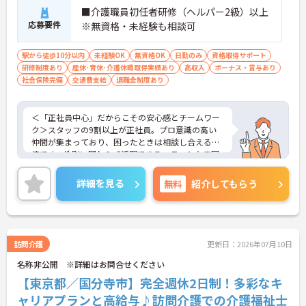
■介護職員初任者研修（ヘルパー2級）以上
応募要件
※無資格・未経験も相談可
駅から徒歩10分以内
未経験OK
無資格OK
日勤のみ
資格取得サポート
研修制度あり
産休･育休･介護休暇取得実績あり
高収入
ボーナス・賞与あり
社会保険完備
交通費支給
退職金制度あり
＜「正社員中心」だからこその安心感とチームワー
ク＞スタッフの9割以上が正社員。プロ意識の高い
仲間が集まっており、困ったときは相談し合える環
境です。性別に関わらず活躍できるフラットな雰囲
気があります。
＜電動自転車でラクラク移動！身体への負担を軽減
詳細を見る
無料
紹介してもらう
＞会社から1人1台、専用の電動自転車が支給されま
す（一部例外あり）。お客様のご自宅への移動が快
適になるだけでなく、貸与された自転車での通勤も
可能です。移動の負担を減らして元気にケアに向き
合えます。
訪問介護
更新日：2026年07月10日
＜頑張りがしっかり給与に反映される仕組み＞「社
名称非公開 ※詳細はお問合せください
員を大事にする」をモットーに、業界トップクラス
の給与水準を目指しています。賞与は年2回あり、資
【東京都／国分寺市】完全週休2日制！多彩なキ
格手当や土日出勤手当も充実。キャリアパスも明確
ャリアプランと高給与♪訪問介護での介護福祉士
で、管理者へのステップアップなど、頑張りに応じ