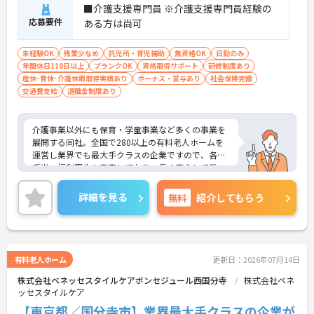
■介護支援専門員 ※介護支援専門員経験の
応募要件
ある方は尚可
未経験OK
残業少なめ
託児所・育児補助
無資格OK
日勤のみ
年間休日110日以上
ブランクOK
資格取得サポート
研修制度あり
産休･育休･介護休暇取得実績あり
ボーナス・賞与あり
社会保険完備
交通費支給
退職金制度あり
介護事業以外にも保育・学童事業など多くの事業を
展開する同社。全国で280以上の有料老人ホームを
運営し業界でも最大手クラスの企業ですので、各種
手当、福利厚生も充実しており、長く安心して働い
ていただける環境です。ご興味ある方には、面接対
策ポイントなど、さらに詳細をお話しいたしますの
詳細を見る
無料
紹介してもらう
でお気軽にご相談ください。
有料老人ホーム
更新日：2026年07月14日
株式会社ベネッセスタイルケアボンセジュール西国分寺
株式会社ベネ
ッセスタイルケア
【東京都／国分寺市】業界最大手クラスの企業が