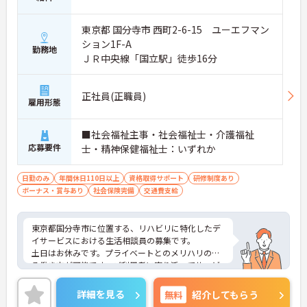
たりです。
――――――――――――――― ■ 学び続けられる成長サポートが充実！ ―――――――――――――――
東京都 国分寺市 西町2-6-15 ユーエフマン
介護職として専門性を高められる環境です。
ション1F-A
・法人内で研修制度を実施 ・介護キャリア段位制度
勤務地
ＪＲ中央線「国立駅」徒歩16分
を導入 ・施設内アセッサー配置 ・たんの吸引資格取
得支援あり
→ スキルアップやキャリア形成をしっかり応援して
正社員(正職員)
くれます。
雇用形態
――――――――――――――― ■ 子育て世代も安心して働ける♪ ―――――――――――――――
福利厚生が充実していることも魅力です。
■社会福祉主事・社会福祉士・介護福祉
・法人内保育室あり ・病児保育利用可能 ・住宅手当
応募要件
支給 ・職員寮完備 ・育児休業取得実績あり
士・精神保健福祉士：いずれか
→ 子育てや生活面をサポートする体制が整っていま
す。
日勤のみ
年間休日110日以上
資格取得サポート
研修制度あり
ボーナス・賞与あり
社会保険完備
交通費支給
東京都国分寺市に位置する、リハビリに特化したデ
イサービスにおける生活相談員の募集です。
土日はお休みです。プライベートとのメリハリのあ
る働き方が可能です。ご利用者に寄り添ってサービ
スの提供を行っていただける方を募集しています。
ご興味のある方には、面接対策ポイントなど、さら
詳細を見る
無料
紹介してもらう
に詳細をご案内しますのでお気軽にご相談くださ