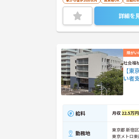
駅から徒歩10分以内
無資格OK
日勤の
相談や報告が
明し、ステー
詳細を
通じて、課題
援の経験をお
健福祉士、公
障がい
社会福
【東
い者
給料
月収
22.5万
東京都 新宿区 
勤務地
東京メトロ東