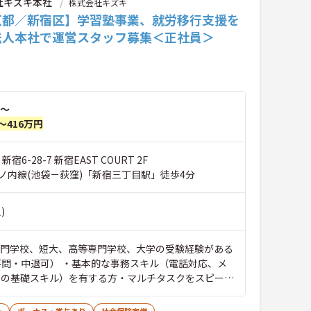
社キズキ本社
株式会社キズキ
京都／新宿区】学習塾事業、就労移行支援を
法人本社で運営スタッフ募集＜正社員＞
～
～416万円
宿6-28-7 新宿EAST COURT 2F
ノ内線(池袋－荻窪)「新宿三丁目駅」徒歩4分
)
専門学校、短大、高等専門学校、大学の受験経験がある
不問・中退可） ・基本的な事務スキル（電話対応、メ
Cの基礎スキル）を有する方・マルチタスクをスピーデ
に処理できる方 ・論理的思考力を発揮して、相手にと
ミュニケーションを取れる方・上司に迅速かつ的確に