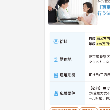
株式会
【東
行う
月収
25.0万円
給料
年収
325万円
東京都 新宿区 新
勤務地
東京メトロ丸
雇用形態
正社員(正職員
【必須】 ■
応募要件
方(受験方式
ール対応、P
ィーかつ正確
って適切なコ