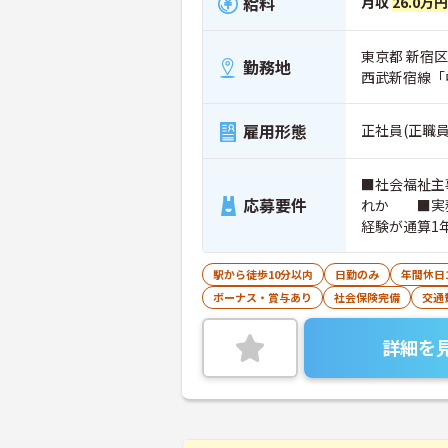
給料
月収
26.0万円
東京都 新宿区 
勤務地
西武新宿線「
雇用形態
正社員(正職員
■社会福祉主
応募要件
れか ■実務
経験が通算1
持 ※PCス
免許
駅から徒歩10分以内
日勤のみ
年間休日
ボーナス・賞与あり
社会保険完備
交通
詳細を