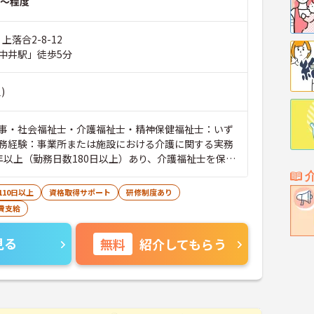
～程度
上落合2-8-12
中井駅」徒歩5分
)
事・社会福祉士・介護福祉士・精神保健福祉士：いず
経験：事業所または施設における介護に関する実務
年以上（勤務日数180日以上）あり、介護福祉士を保
キル：Word・Excelの基本操作 ■普通自動車運転
110日以上
資格取得サポート
研修制度あり
費支給
見る
無料
紹介してもらう