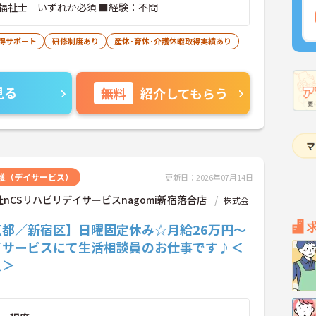
福祉士 いずれか必須 ■経験：不問
得サポート
研修制度あり
産休･育休･介護休暇取得実績あり
見る
無料
紹介してもらう
護（デイサービス）
更新日：2026年07月14日
nCSリハビリデイサービスnagomi新宿落合店
株式会
京都／新宿区】日曜固定休み☆月給26万円～
イサービスにて生活相談員のお仕事です♪＜
員＞