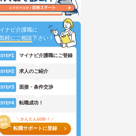
イナビ介護職に
気軽にご相談
下さい！
1
マイナビ介護職にご登録
STEP
2
求人のご紹介
STEP
3
面接・条件交渉
STEP
4
転職成功！
STEP
転職サポートに登録