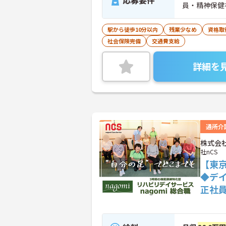
応募要件
員・精神保健
駅から徒歩10分以内
残業少なめ
資格取
社会保険完備
交通費支給
詳細を
通所介
株式会社
社nCS
【東
◆デ
正社