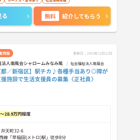
み
ボーナス・賞与あり
社会保険完備
できる方 【歓迎】 ・自身の意図や計画を論理的に説
クホルダーから合意を得た経験がある方 ・提案資料を
見る
無料
紹介してもらう
解決の提案を行った経験のある方 ・学習指導や相談支
持ちの方 ・教員免許、社会福祉士、 保健師、 精神保
認心理士などいずれかをお持ちの方 ■無資格可
者施設
更新日：2025年12月12日
祉法人南風会シャロームみなみ風
社会福祉法人南風会
京都／新宿区】駅チカ♪各種手当あり◎障が
支援施設で生活支援員の募集〈正社員〉
円～28.9万円
程度
弁天町32-6
西線「早稲田(メトロ)駅」徒歩8分