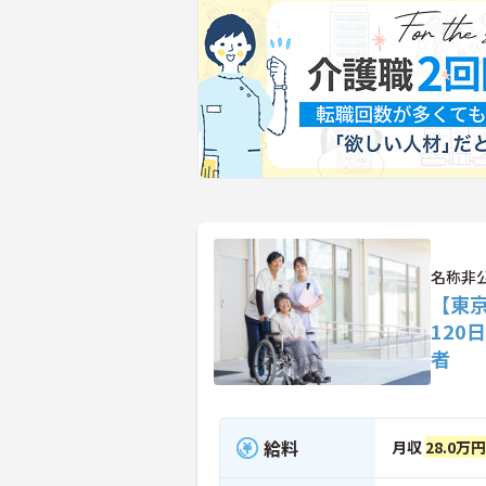
名称非
【東
12
者
給料
月収
28.0万