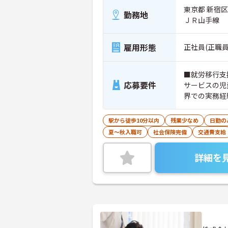
東京都 新宿区
勤務地
ＪＲ山手線
雇用形態
正社員(正職員
■就労移行支
応募要件
サービスの児
界での実務経
駅から徒歩10分以内
残業少なめ
日勤の
夏～秋入職可
社会保険完備
交通費支給
詳細を