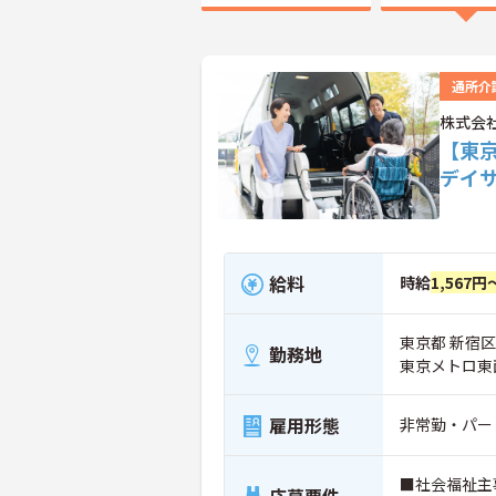
通所介
株式会
【東
デイ
給料
時給
1,567円
東京都 新宿区
勤務地
東京メトロ東
雇用形態
非常勤・パー
■社会福祉主