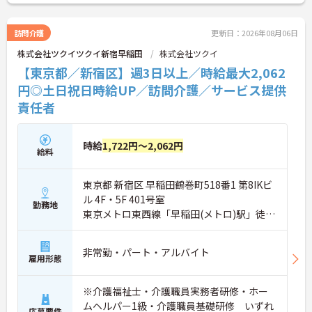
き方が可能です。産休・育休制度も整っており、長
く安心して働ける環境です。
訪問介護
更新日：2026年08月06日
株式会社ツクイツクイ新宿早稲田
株式会社ツクイ
【東京都／新宿区】週3日以上／時給最大2,062
円◎土日祝日時給UP／訪問介護／サービス提供
責任者
時給
1,722円～2,062円
給料
東京都 新宿区 早稲田鶴巻町518番1 第8IKビ
ル 4F・5F 401号室
勤務地
東京メトロ東西線「早稲田(メトロ)駅」徒歩
4分
非常勤・パート・アルバイト
雇用形態
※介護福祉士・介護職員実務者研修・ホー
ムヘルパー1級・介護職員基礎研修 いずれ
応募要件