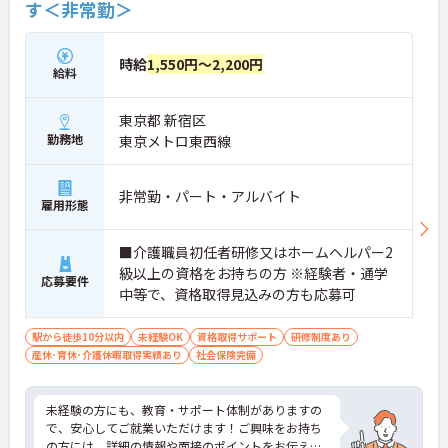
す＜非常勤＞
時給
1,550円～2,200円
給料
東京都 新宿区
勤務地
東京メトロ東西線
非常勤・パート・アルバイト
雇用形態
■介護職員初任者研修又はホームヘルパー2
級以上の資格をお持ちの方 ※経験者・通学
応募要件
中等で、資格取得見込みの方も応募可
駅から徒歩10分以内
未経験OK
資格取得サポート
研修制度あり
産休･育休･介護休暇取得実績あり
社会保険完備
未経験の方にも、教育・サポート体制がありますの
で、安心してご就業いただけます！ご興味をお持ち
の方には、詳細の情報や面接のポイントをお伝えし