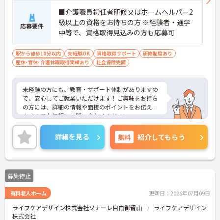
■介護職員初任者研修又はホームヘルパー2
級以上の資格をお持ちの方 ※経験者・通学
応募要件
中等で、資格取得見込みの方も応募可
駅から徒歩10分以内
未経験OK
資格取得サポート
研修制度あり
産休･育休･介護休暇取得実績あり
社会保険完備
未経験の方にも、教育・サポート体制がありますの
で、安心してご就業いただけます！ご興味をお持ち
の方には、詳細の情報や面接のポイントをお伝えし
ますのでお気軽にお問い合わせください。
詳細を見る
無料
紹介してもらう
募集停止
有料老人ホーム
更新日：2026年07月09日
ライフケアデザイン株式会社ソナーレ目白御留山
ライフケアデザイン
株式会社