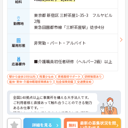
給料
東京都 新宿区 三軒茶屋1-35-3 フルヤビル
2階
勤務地
東急田園都市線「三軒茶屋駅」徒歩4分
非常勤・パート・アルバイト
雇用形態
■介護職員初任者研修（ヘルパー2級）以上
応募要件
駅から徒歩10分以内
残業少なめ
資格取得サポート
研修制度あり
産休･育休･介護休暇取得実績あり
社会保険完備
交通費支給
全国140拠点以上に事業所を構える大手法人です。
ご利用者様と直接あって触れ合うことのできる魅力
あるお仕事です。
研修もしっかりしておりますので安心してご就業い
ただけます。
最新の募集状況を問
ライフスタイルに合わせた柔軟な勤務も可能で、働
詳細を見る
無料
い合わせる