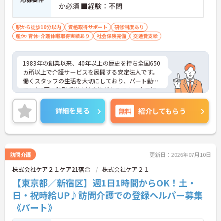
か必須 ■経験：不問
駅から徒歩10分以内
資格取得サポート
研修制度あり
産休･育休･介護休暇取得実績あり
社会保険完備
交通費支給
1983年の創業以来、40年以上の歴史を持ち全国650
ヵ所以上で介護サービスを展開する安定法人です。
働くスタッフの生活を大切にしており、パート勤務
でも年2回の特別手当支給実績があるほか、土日祝
日の時給アップや独自の福利厚生制度など、収入
面・待遇面での手厚いサポートを用意しています。
詳細を見る
無料
紹介してもらう
「くるみん」認定企業として週3日からの柔軟なシ
フトに対応し、ご家庭と両立しながら無理なく活躍
できます。髪色やネイルも自由で個性を尊重する社
風のため、のびのびとお仕事に取り組めます。資格
取得支援制度も完備しており、有資格者の方がご自
訪問介護
更新日：2026年07月10日
身のペースでキャリアを磨き、自分らしい働き方を
株式会社ケア２１ケア21落合
株式会社ケア２１
実現できる安心の環境が整っています。
【東京都／新宿区】週1日1時間からOK！土・
★おすすめPOINT★
日・祝時給UP♪訪問介護での登録ヘルパー募集
【柔軟な働き方と自分らしさの尊重】
《パート》
・週3日以上から勤務日数や時間の相談が可能です
・髪色やネイルが自由で個性を活かして働けます