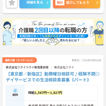
気軽にご相談ください！
詳細を見る
無料
紹介してもらう
通所介護（デイサービス）
更新日：2026年08月06日
株式会社ツクイツクイ新宿夏目坂
株式会社ツクイ
【東京都／新宿区】勤務曜日相談可♪経験不問◎
デイサービスでの生活相談員募集《パート》
時給
1,567円～1,827円
給料
東京都 新宿区 喜久井町10 カスタリア新宿夏