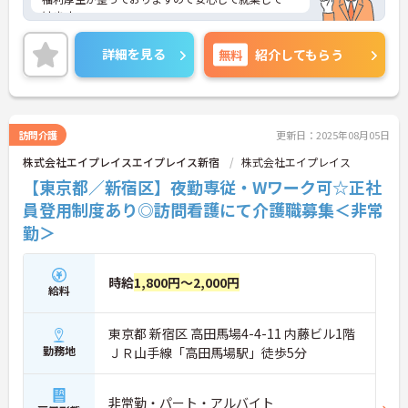
けます。
ご興味のある方は面接対策ポイントなどお話致しま
すのでお気軽にお問い合わせください。
詳細を見る
無料
紹介してもらう
訪問介護
更新日：2025年08月05日
株式会社エイプレイスエイプレイス新宿
株式会社エイプレイス
【東京都／新宿区】夜勤専従・Wワーク可☆正社
員登用制度あり◎訪問看護にて介護職募集＜非常
勤＞
時給
1,800円～2,000円
給料
東京都 新宿区 高田馬場4-4-11 内藤ビル1階
勤務地
ＪＲ山手線「高田馬場駅」徒歩5分
非常勤・パート・アルバイト