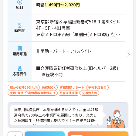
時給
1,490円～2,020円
給料
東京都 新宿区 早稲田鶴巻町518-1 第8IKビル
4F・5F・401号室
勤務地
東京メトロ東西線「早稲田(メトロ)駅」徒歩
4分
非常勤・パート・アルバイト
雇用形態
■介護職員初任者研修以上(旧ヘルパー2級)
応募要件
※経験不問
駅から徒歩10分以内
未経験OK
資格取得サポート
研修制度あり
産休･育休･介護休暇取得実績あり
社会保険完備
交通費支給
神奈川県横浜市に本部を構える法人です。全国47都
道府県で700以上の事業所を展開しており、充実し
た福利厚生・研修制度も魅力です♪土日祝日は時給
100円UPも魅力★ご興味のある方には、面接対策ポ
イントなど、さらに詳細をお話しいたしますのでお