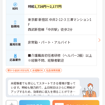
・くるみん認定取得で子育て世代をサポートしてい
ます
時給
1,726円～2,177円
給料
【充実した手当と独自の福利厚生】
・パート勤務でも年2回の特別手当支給実績があり
東京都 新宿区 中井2-12-3 三澤マンション1
ます
F
・土日祝日勤務は時給が100円アップします
勤務地
西武新宿線「中井駅」徒歩2分
・結婚・出生・入学のお祝い金や宿泊補助などの独
自福利厚生が利用できます
非常勤・パート・アルバイト
【大手ならではの教育体制と安定基盤】
雇用形態
・全国展開する法人の強固な経営基盤のもとで働け
ます
■介護職員初任者研修（ヘルパー2級）以上
・資格取得や自己啓発を支援する制度が整っていま
応募要件
す
※経験不問、経験者歓迎
・スマートフォン貸与により業務効率化を進めてい
ます
駅から徒歩10分以内
未経験OK
社会保険完備
未経験者でも安心してスタートできる環境が整って
います。時給も魅力的で、土日祝日はさらに時給が
アップするため、効率的に収入を得ることができま
す。シフトは自由度が高く、ライフスタイルに合わ
せて無理なく働けます。福利厚生も充実しており、
長く働き続けられる職場です。興味がある方はぜひ