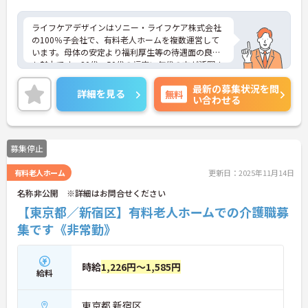
ライフケアデザインはソニー・ライフケア株式会社
の100％子会社で、有料老人ホームを複数運営して
います。母体の安定より福利厚生等の待遇面の良さ
も魅力です。20代～50代の幅広い年代の方が活躍さ
れており、風通しが良く相談もしやすい環境です。
最新の募集状況を問
日勤帯、週3日からのご勤務が相談でき、プライベー
詳細を見る
無料
い合わせる
トを重視されたい方にもおすすめです♪
ご興味ある方には、面接対策ポイントなど、さらに
詳細をお話しいたしますのでお気軽にご相談くださ
い！
募集停止
有料老人ホーム
更新日：2025年11月14日
名称非公開 ※詳細はお問合せください
【東京都／新宿区】有料老人ホームでの介護職募
集です《非常勤》
時給
1,226円～1,585円
給料
東京都 新宿区