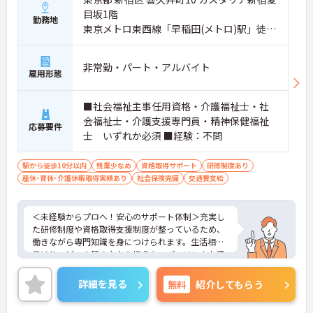
目坂1階
勤務地
東京メトロ東西線「早稲田(メトロ)駅」徒歩
1分
非常勤・パート・アルバイト
雇用形態
■社会福祉主事任用資格・介護福祉士・社
会福祉士・介護支援専門員・精神保健福祉
応募要件
士 いずれか必須 ■経験：不問
駅から徒歩10分以内
残業少なめ
資格取得サポート
研修制度あり
産休･育休･介護休暇取得実績あり
社会保険完備
交通費支給
＜未経験からプロへ！安心のサポート体制＞充実し
た研修制度や資格取得支援制度が整っているため、
働きながら専門知識を身につけられます。生活相談
員はサービスの質の向上を担うキーパーソン！お客
様やご家族との関わりを通じて、自分自身の人間性
も磨いていけるやりがいのあるお仕事です。
詳細を見る
無料
紹介してもらう
＜夜勤なしでプライベートも充実！柔軟な働き方＞
勤務曜日は相談可能♪ライフスタイルに合わせた働