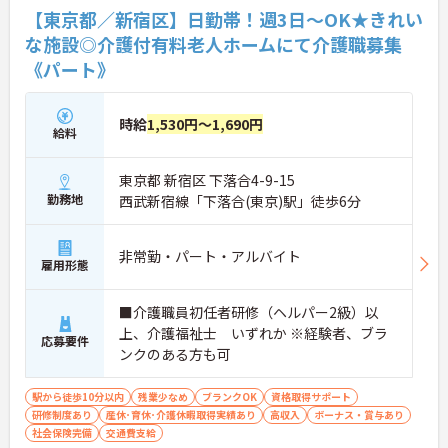
【東京都／新宿区】日勤帯！週3日～OK★きれい
な施設◎介護付有料老人ホームにて介護職募集
《パート》
時給
1,530円～1,690円
給料
東京都 新宿区 下落合4-9-15
勤務地
西武新宿線「下落合(東京)駅」徒歩6分
非常勤・パート・アルバイト
雇用形態
■介護職員初任者研修（ヘルパー2級）以
上、介護福祉士 いずれか ※経験者、ブラ
応募要件
ンクのある方も可
駅から徒歩10分以内
残業少なめ
ブランクOK
資格取得サポート
研修制度あり
産休･育休･介護休暇取得実績あり
高収入
ボーナス・賞与あり
社会保険完備
交通費支給