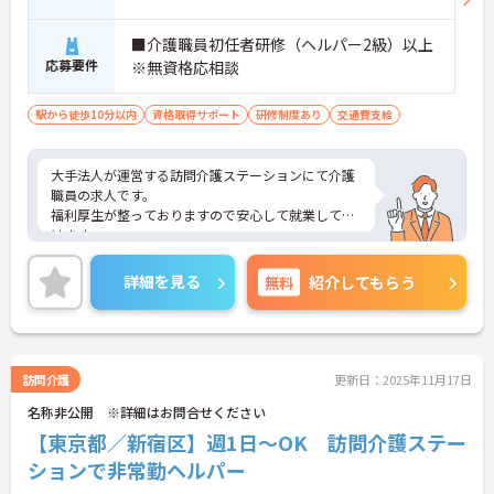
■介護職員初任者研修（ヘルパー2級）以上
応募要件
※無資格応相談
駅から徒歩10分以内
資格取得サポート
研修制度あり
交通費支給
大手法人が運営する訪問介護ステーションにて介護
職員の求人です。
福利厚生が整っておりますので安心して就業して頂
けます。
ご興味のある方は面接対策ポイントなどお話致しま
すのでお気軽にお問い合わせください。
詳細を見る
無料
紹介してもらう
訪問介護
更新日：2025年11月17日
名称非公開 ※詳細はお問合せください
【東京都／新宿区】週1日～OK 訪問介護ステー
ションで非常勤ヘルパー