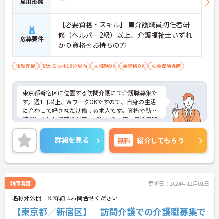
雇用形態
【必要資格・スキル】 ■介護職員初任者研
修（ヘルパー2級）以上、介護福祉士いずれ
応募要件
かの資格をお持ちの方
夜勤専従
駅から徒歩10分以内
未経験OK
無資格OK
社会保険完備
東京都新宿区に位置する訪問介護にて介護職募集で
す。週1日以上、WワークOKですので、自身の生活
に合わせて好きなだけ働ける求人です。資格や勤務
時間に合わせて時給がアップしたり、正社員登用制
度があったり、モチベーションも保ちやすい職場で
す☆
詳細を見る
無料
紹介してもらう
ご興味のある方には、面接対策ポイントなど、さら
に詳細をお話いたしますので、お気軽にご相談くだ
さい。
訪問看護
更新日：2024年12月01日
名称非公開 ※詳細はお問合せください
【東京都／新宿区】 訪問介護での介護職募集で