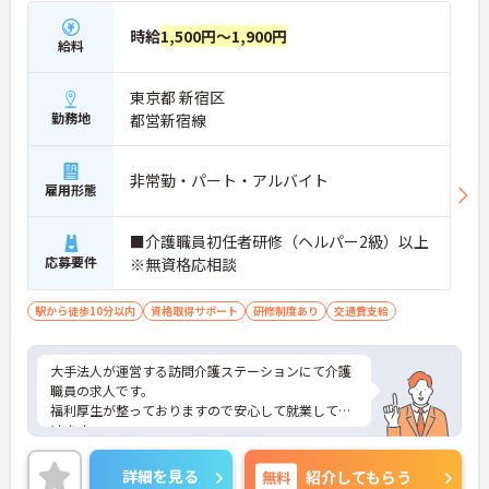
時給
1,500円～1,900円
給料
東京都 新宿区
勤務地
都営新宿線
非常勤・パート・アルバイト
雇用形態
■介護職員初任者研修（ヘルパー2級）以上
応募要件
※無資格応相談
駅から徒歩10分以内
資格取得サポート
研修制度あり
交通費支給
大手法人が運営する訪問介護ステーションにて介護
職員の求人です。
福利厚生が整っておりますので安心して就業して頂
けます。
ご興味のある方は面接対策ポイントなどお話致しま
すのでお気軽にお問い合わせください。
詳細を見る
無料
紹介してもらう