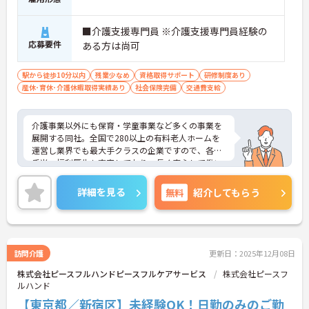
■介護支援専門員 ※介護支援専門員経験の
応募要件
ある方は尚可
駅から徒歩10分以内
残業少なめ
資格取得サポート
研修制度あり
産休･育休･介護休暇取得実績あり
社会保険完備
交通費支給
介護事業以外にも保育・学童事業など多くの事業を
展開する同社。全国で280以上の有料老人ホームを
運営し業界でも最大手クラスの企業ですので、各種
手当、福利厚生も充実しており、長く安心して働い
ていただける環境です。ご興味ある方には、面接対
策ポイントなど、さらに詳細をお話しいたしますの
詳細を見る
無料
紹介してもらう
でお気軽にご相談ください。
訪問介護
更新日：2025年12月08日
株式会社ピースフルハンドピースフルケアサービス
株式会社ピースフ
ルハンド
【東京都／新宿区】未経験OK！日勤のみのご勤