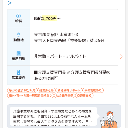
＞
時給
1,700円
～
給料
東京都 新宿区 水道町1-3
勤務地
東京メトロ東西線「神楽坂駅」徒歩5分
非常勤・パート・アルバイト
雇用形態
■介護支援専門員 ※介護支援専門員経験の
応募要件
ある方は尚可
駅から徒歩10分以内
残業少なめ
資格取得サポート
研修制度あり
産休･育休･介護休暇取得実績あり
社会保険完備
交通費支給
介護事業以外にも保育・学童事業など多くの事業を
展開する同社。全国で280以上の有料老人ホームを
運営し業界でも最大手クラスの企業ですので、各種
手当、福利厚生も充実しており、長く安心して働い