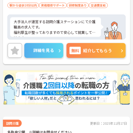
駅から徒歩10分以内
資格取得サポート
研修制度あり
交通費支給
大手法人が運営する訪問介護ステーションにて介護
職員の求人です。
福利厚生が整っておりますので安心して就業して頂
けます。
ご興味のある方は面接対策ポイントなどお話致しま
すのでお気軽にお問い合わせください。
詳細を見る
無料
紹介してもらう
訪問介護
更新日：2025年11月17日
名称非公開 ※詳細はお問合せください