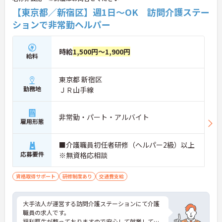
【東京都／新宿区】週1日～OK 訪問介護ステー
ションで非常勤ヘルパー
時給
1,500円～1,900円
給料
東京都 新宿区
勤務地
ＪＲ山手線
非常勤・パート・アルバイト
雇用形態
■介護職員初任者研修（ヘルパー2級）以上
応募要件
※無資格応相談
資格取得サポート
研修制度あり
交通費支給
大手法人が運営する訪問介護ステーションにて介護
職員の求人です。
福利厚生が整っておりますので安心して就業して頂