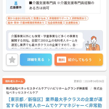
■介護支援専門員 ※介護支援専門員経験の
応募要件
ある方は尚可
駅から徒歩10分以内
残業少なめ
資格取得サポート
研修制度あり
産休･育休･介護休暇取得実績あり
社会保険完備
交通費支給
介護事業以外にも保育・学童事業など多くの事業を
展開する同社。全国で280以上の有料老人ホームを
運営し業界でも最大手クラスの企業ですので、各種
手当、福利厚生も充実しており、長く安心して働い
ていただける環境です。ご興味ある方には、面接対
策ポイントなど、さらに詳細をお話しいたしますの
詳細を見る
無料
紹介してもらう
でお気軽にご相談ください。
有料老人ホーム
更新日：2026年04月06日
株式会社ベネッセスタイルケアリハビリホームグランダ神楽坂
株式会
社ベネッセスタイルケア
【東京都／新宿区】業界最大手クラスの企業が運
営する有料老人ホームでケアマネジャー＜非常勤