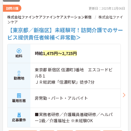
訪問介護
更新日：2025年11月06日
株式会社ファインケアファインケアステーション新宿
株式会社ファイ
ンケア
【東京都／新宿区】未経験可！訪問介護でのサー
ビス提供責任者候補＜非常勤＞
時給
1,475円～2,725円
給料
東京都 新宿区 信濃町3番地 エスコードビ
ルB１
勤務地
ＪＲ総武線「信濃町駅」徒歩7分
非常勤・パート・アルバイト
雇用形態
■実務者研修／介護職員基礎研修／ヘルパ
応募要件
ー1級／介護福祉士 ※未経験OK