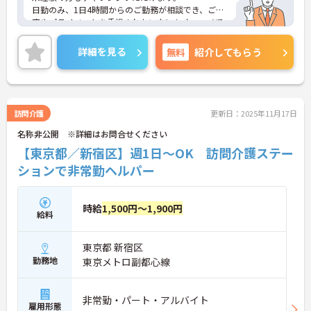
日勤のみ、1日4時間からのご勤務が相談でき、ご家
庭やプライベートを重視されたい方にもオススメで
す。
事業所は最寄駅から徒歩3分の好立地で、通勤にも
詳細を見る
無料
紹介してもらう
大変便利です。
ご興味のある方には、面接対策ポイントなど、さら
に詳細をお話しいたしますのでお気軽にご相談くだ
さい！
訪問介護
更新日：2025年11月17日
名称非公開 ※詳細はお問合せください
【東京都／新宿区】週1日～OK 訪問介護ステー
ションで非常勤ヘルパー
時給
1,500円～1,900円
給料
東京都 新宿区
勤務地
東京メトロ副都心線
非常勤・パート・アルバイト
雇用形態