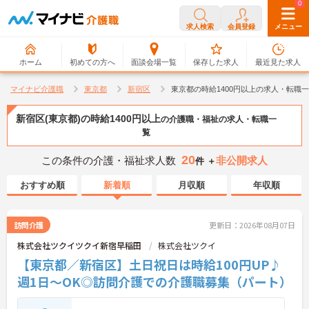
0
0
求人検索
会員登録
メニュー
ホーム
初めての方へ
面談会場一覧
保存した求人
最近見た求人
マイナビ介護職
東京都
新宿区
東京都の時給1400円以上の求人・転職
新宿区(東京都)の時給1400円以上
の介護職・福祉の求人・転職一
覧
20
この条件の介護・福祉求人数
非公開求人
件 ＋
おすすめ順
新着順
月収順
年収順
訪問介護
更新日：2026年08月07日
株式会社ツクイツクイ新宿早稲田
株式会社ツクイ
【東京都／新宿区】土日祝日は時給100円UP♪
週1日～OK◎訪問介護での介護職募集（パート）