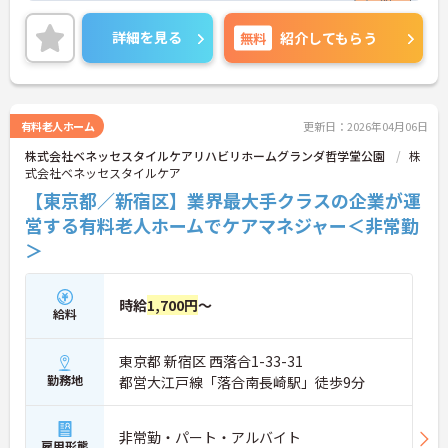
ていただける環境です。ご興味ある方には、面接対
策ポイントなど、さらに詳細をお話しいたしますの
詳細を見る
無料
紹介してもらう
でお気軽にご相談ください。
有料老人ホーム
更新日：2026年04月06日
株式会社ベネッセスタイルケアリハビリホームグランダ哲学堂公園
株
式会社ベネッセスタイルケア
【東京都／新宿区】業界最大手クラスの企業が運
営する有料老人ホームでケアマネジャー＜非常勤
＞
時給
1,700円
～
給料
東京都 新宿区 西落合1-33-31
勤務地
都営大江戸線「落合南長崎駅」徒歩9分
非常勤・パート・アルバイト
雇用形態