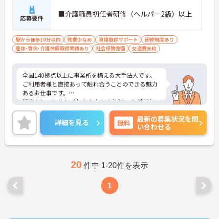
■介護職員初任者研修（ヘルパー2級）以上
応募要件
駅から徒歩10分以内
残業少なめ
資格取得サポート
研修制度あり
産休･育休･介護休暇取得実績あり
社会保険完備
交通費支給
全国140拠点以上に事業所を構える大手法人です。
ご利用者様と直接あって触れ合うことのできる魅力
あるお仕事です。
研修もしっかりしておりますので安心してご就業い
ただけます。
最新の募集状況を問
ライフスタイルに合わせた柔軟な勤務も可能で、働
詳細を見る
無料
い合わせる
きやすい体制が整っております。
ご興味のある方は是非お気軽にお問い合わせくださ
い。
20
件中 1-20件を表示
1