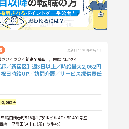
護
更新日：2026年08月06日
社ツクイツクイ新宿早稲田
株式会社ツクイ
都／新宿区】週3日以上／時給最大2,062円
日祝日時給UP／訪問介護／サービス提供責任
～2,062円
早稲田鶴巻町518番1 第8IKビル 4F・5F 401号室
西線「早稲田(メトロ)駅」徒歩4分