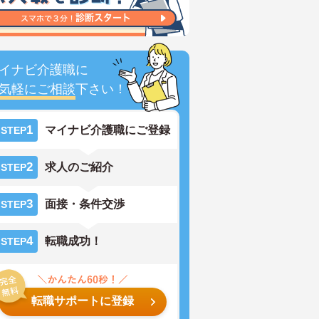
イナビ介護職に
気軽にご相談
下さい！
1
マイナビ介護職にご登録
STEP
2
求人のご紹介
STEP
3
面接・条件交渉
STEP
4
転職成功！
STEP
転職サポートに登録