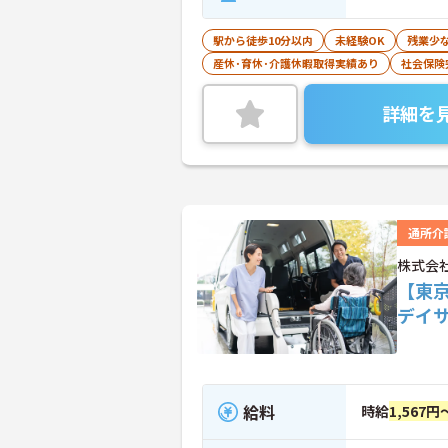
駅から徒歩10分以内
未経験OK
残業少
産休･育休･介護休暇取得実績あり
社会保険
詳細を
通所介
株式会
【東
デイ
給料
時給
1,567円