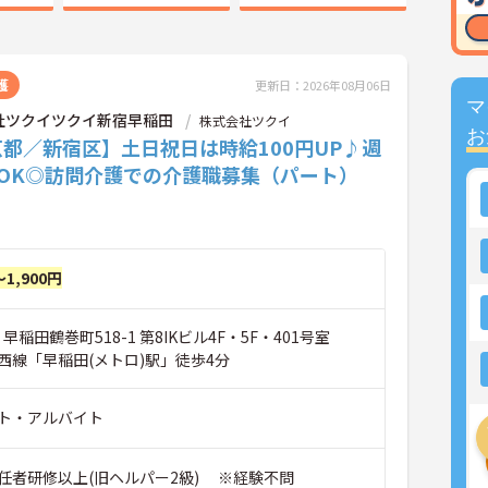
護
更新日：2026年08月06日
マ
社ツクイツクイ新宿早稲田
株式会社ツクイ
お
都／新宿区】土日祝日は時給100円UP♪週
～OK◎訪問介護での介護職募集（パート）
～1,900円
早稲田鶴巻町518-1 第8IKビル4F・5F・401号室
西線「早稲田(メトロ)駅」徒歩4分
ト・アルバイト
任者研修以上(旧ヘルパー2級) ※経験不問