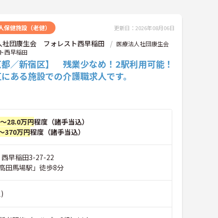
人保健施設（老健）
更新日：2026年08月06日
人社団康生会 フォレスト西早稲田
医療法人社団康生会
ト西早稲田
京都／新宿区】 残業少なめ！2駅利用可能！
区にある施設での介護職求人です。
円～28.0万円
程度（諸手当込）
～370万円
程度（諸手当込）
西早稲田3-27-22
高田馬場駅」徒歩8分
)