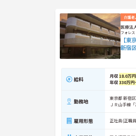
介護老
医療法
フォレス
【東
新宿
月収
18.0万
給料
年収
330万円
東京都 新宿区 
勤務地
ＪＲ山手線「
雇用形態
正社員(正職員