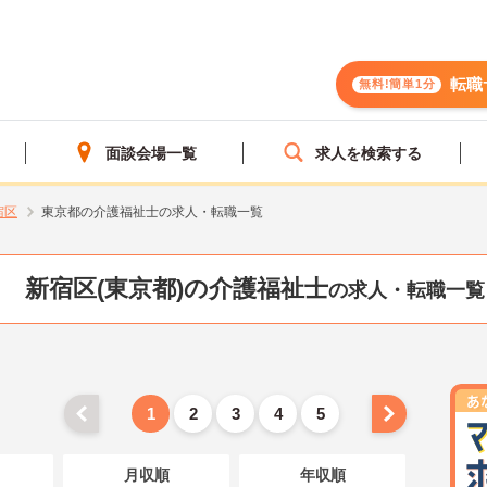
転職
無料!簡単1分
面談会場一覧
求人を検索する
宿区
東京都の介護福祉士の求人・転職一覧
新宿区(東京都)の介護福祉士
の求人・転職一覧
1
2
3
4
5
月収順
年収順