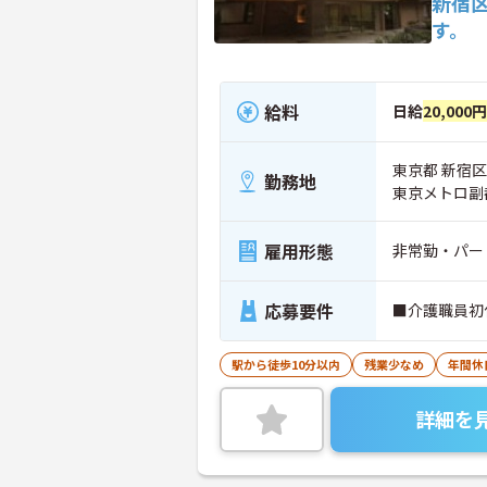
新宿
す。
給料
日給
20,000円
東京都 新宿区 
勤務地
東京メトロ副
雇用形態
非常勤・パー
応募要件
■介護職員初
駅から徒歩10分以内
残業少なめ
年間休
詳細を