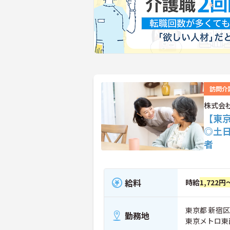
訪問介
株式会
【東京
◎土
者
給料
時給
1,722円
東京都 新宿区 
勤務地
東京メトロ東