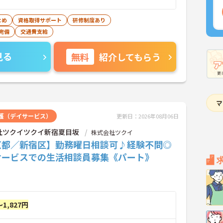
なめ
資格取得サポート
研修制度あり
完備
交通費支給
見る
無料
紹介してもらう
護（デイサービス）
更新日：2026年08月06日
社ツクイツクイ新宿夏目坂
株式会社ツクイ
京都／新宿区】勤務曜日相談可♪経験不問◎
サービスでの生活相談員募集《パート》
～1,827円