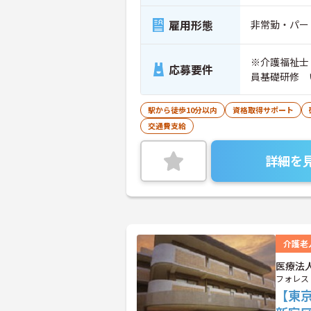
雇用形態
非常勤・パー
※介護福祉士
応募要件
員基礎研修 
駅から徒歩10分以内
資格取得サポート
交通費支給
詳細を
介護老
医療法
フォレス
【東