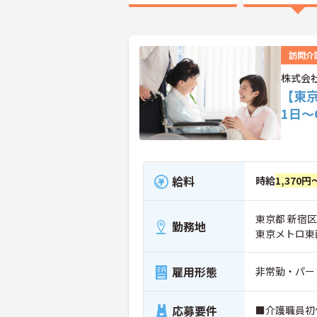
訪問介
株式会
【東京
1日
給料
時給
1,370円
東京都 新宿区 
勤務地
東京メトロ東
雇用形態
非常勤・パー
応募要件
■介護職員初