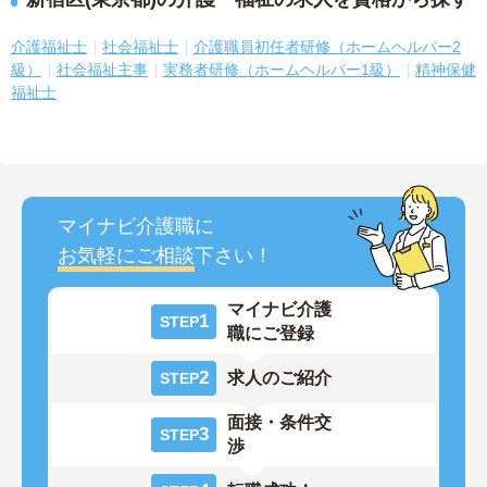
介護福祉士
社会福祉士
介護職員初任者研修（ホームヘルパー2
級）
社会福祉主事
実務者研修（ホームヘルパー1級）
精神保健
福祉士
マイナビ介護職に
お気軽にご相談
下さい！
マイナビ介護
1
STEP
職にご登録
2
求人のご紹介
STEP
面接・条件交
3
STEP
渉