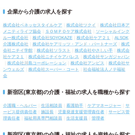
企業から介護の求人を探す
株式会社ベネッセスタイルケア
株式会社ツクイ
株式会社日本ア
メニティライフ協会
ＳＯＭＰＯケア株式会社
ソーシャルインク
ルー株式会社
株式会社SOYOKAZE
株式会社ケア２１
ALSOK
介護株式会社
株式会社ケアリッツ・アンド・パートナーズ
株式
会社ニチイ学館
株式会社ソラスト
株式会社やさしい手
株式会
社ケア２１
株式会社ニチイケアパレス
株式会社サンガジャパン
株式会社川島コーポレーション
株式会社アンビス
株式会社サ
ンウェルズ
株式会社スーパー・コート
社会福祉法人ノテ福祉
会
新宿区(東京都)の介護・福祉の求人を職種から探す
介護職・ヘルパー
生活相談員
看護助手
ケアマネージャー
サ
ービス提供責任者
施設長
児童発達支援管理責任者
サービス管
理責任者
福祉用具専門相談員
生活支援員
管理者
新宿区(東京都)の介護・福祉の求人を資格から探す