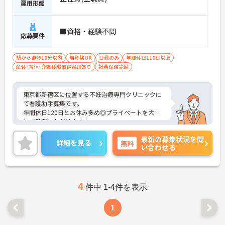
雇用形態
■資格・経験不問
応募要件
駅から徒歩10分以内
無資格OK
日勤のみ
年間休日110日以上
産休･育休･介護休暇取得実績あり
社会保険完備
東京都新宿区に位置する不妊治療専門クリニックに
て看護助手募集です。
年間休日120日とお休み多め◎プライベートを大切
にご勤務いただけます！
ご興味ある方には、面接対策ポイントなど、さらに
最新の募集状況を問
詳細をお話しいたしますのでお気軽にご相談くださ
詳細を見る
無料
い合わせる
い！
4
件中 1-4件を表示
1