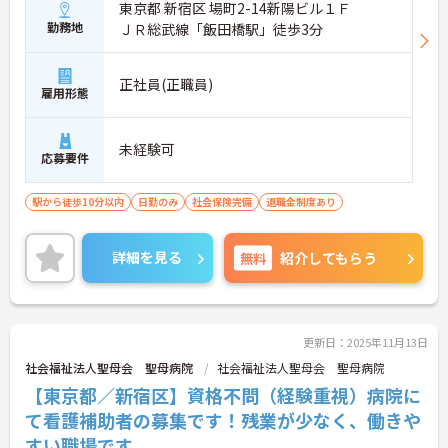
東京都 新宿区 場町2-14新陽ビル１Ｆ
勤務地
ＪＲ総武線「飯田橋駅」徒歩3分
正社員(正職員)
雇用形態
未経験可
応募要件
駅から徒歩10分以内
日勤のみ
社会保険完備
退職金制度あり
詳細を見る
無料
紹介してもらう
更新日：2025年11月13日
社会福祉法人聖母会 聖母病院
社会福祉法人聖母会 聖母病院
【東京都／新宿区】資格不問（経験重視）病院に
て看護補助者の募集です！残業が少なく、働きや
すい職場です