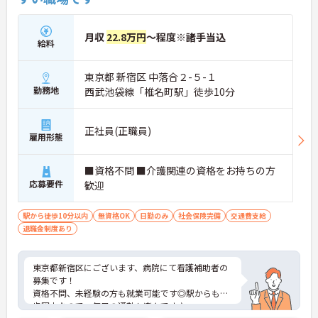
月収
22.8万円
～程度※諸手当込
給料
東京都 新宿区 中落合２-５-１
勤務地
西武池袋線「椎名町駅」徒歩10分
正社員(正職員)
雇用形態
■資格不問 ■介護関連の資格をお持ちの方
応募要件
歓迎
駅から徒歩10分以内
無資格OK
日勤のみ
社会保険完備
交通費支給
退職金制度あり
東京都新宿区にございます、病院にて看護補助者の
募集です！
資格不問、未経験の方も就業可能です◎駅からも徒
歩圏内なので、毎日の通勤も楽々です♪