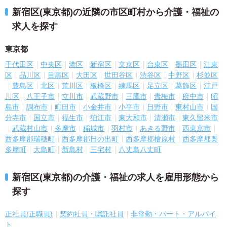
新宿区(東京都)の近隣の市区町村から介護・福祉の
求人を探す
東京都
千代田区
中央区
港区
新宿区
文京区
台東区
墨田区
江東
区
品川区
目黒区
大田区
世田谷区
渋谷区
中野区
杉並区
豊島区
北区
荒川区
板橋区
練馬区
足立区
葛飾区
江戸
川区
八王子市
立川市
武蔵野市
三鷹市
青梅市
府中市
昭
島市
調布市
町田市
小金井市
小平市
日野市
東村山市
国
分寺市
国立市
福生市
狛江市
東大和市
清瀬市
東久留米市
武蔵村山市
多摩市
稲城市
羽村市
あきる野市
西東京市
西多摩郡瑞穂町
西多摩郡日の出町
西多摩郡檜原村
西多摩郡奥
多摩町
大島町
新島村
三宅村
八丈島八丈町
新宿区(東京都)の介護・福祉の求人を雇用形態から
探す
正社員(正職員)
契約社員・嘱託社員
非常勤・パート・アルバイ
ト