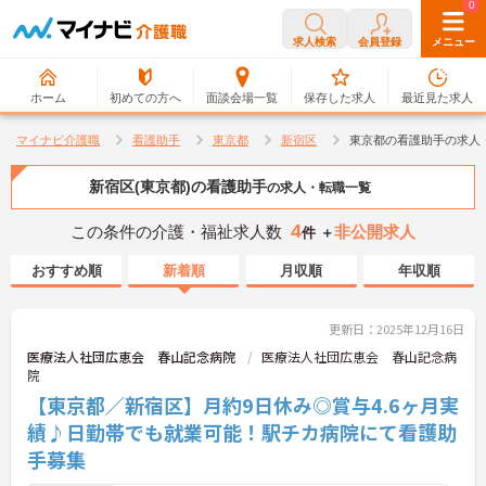
0
0
求人検索
会員登録
メニュー
ホーム
初めての方へ
面談会場一覧
保存した求人
最近見た求人
マイナビ介護職
看護助手
東京都
新宿区
東京都の看護助手の求人
新宿区(東京都)の看護助手
の求人・転職一覧
4
この条件の介護・福祉求人数
非公開求人
件 ＋
おすすめ順
新着順
月収順
年収順
更新日：2025年12月16日
医療法人社団広恵会 春山記念病院
医療法人社団広恵会 春山記念病
院
【東京都／新宿区】月約9日休み◎賞与4.6ヶ月実
績♪日勤帯でも就業可能！駅チカ病院にて看護助
手募集