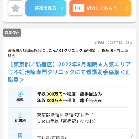
ご興味のある方は、マイナビ介護職までお問い合わ
せください。
詳細を見る
無料
紹介してもらう
募集停止
更新日：2024年12月13日
医療法人社団直悠会にしたんARTクリニック 新宿院
医療法人社団直
悠会
【東京都／新宿区】2022年6月開院★人気エリア
◎不妊治療専門クリニックにて看護助手募集＜正
職員＞
年収
300万円
～程度 諸手当込み
給料
年収
300万円
～程度 諸手当込み
東京都 新宿区 新宿3丁目25-1
勤務地
ＪＲ山手線「新宿駅」徒歩1分
正社員(正職員)