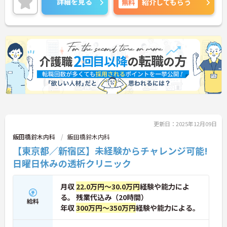
詳細を見る
無料
紹介してもらう
話しいたしますのでお気軽にご相談ください！
更新日：2025年12月09日
飯田橋鈴木内科
飯田橋鈴木内科
【東京都／新宿区】未経験からチャレンジ可能!
日曜日休みの透析クリニック
月収
22.0万円～30.0万円
経験や能力によ
る。 残業代込み（20時間）
給料
年収
300万円～350万円
経験や能力による。