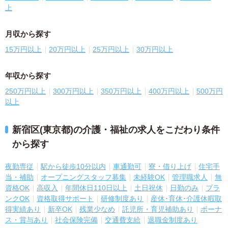
上
月収から探す
15万円以上
20万円以上
25万円以上
30万円以上
年収から探す
250万円以上
300万円以上
350万円以上
400万円以上
500万円
以上
新宿区(東京都)の介護・福祉の求人をこだわり条件
から探す
夜勤専従
駅から徒歩10分以内
車通勤可
寮・借り上げ
住宅手
当・補助
オープニングスタッフ募集
未経験OK
管理職求人
無
資格OK
高収入
年間休日110日以上
土日祝休
日勤のみ
ブラ
ンクOK
資格取得サポート
研修制度あり
産休･育休･介護休暇取
得実績あり
新卒OK
残業少なめ
託児所・育児補助あり
ボーナ
ス・賞与あり
社会保険完備
交通費支給
退職金制度あり