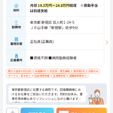
月収
19.3万円～24.8万円
程度 ※夜勤手当
給料
は別途支給
東京都 新宿区 百人町1-24-5
勤務地
ＪＲ山手線「新宿駅」徒歩9分
正社員(正職員)
雇用形態
■資格不問 ■病院勤務経験者
応募要件
駅から徒歩10分以内
未経験OK
託児所・育児補助
無資格OK
日勤のみ
ボーナス・賞与あり
社会保険完備
交通費支給
退職金制度あり
東京都新宿区に位置する病院です。回復期病棟にお
けるお仕事をご担当いただきます。月約9日休み、夏
季冬季休暇もありリフレッシュしながら働けます。
介護系の資格が無い方もチャレンジいただけます。
最寄り駅徒歩圏内の好立地も魅力です。ご興味のあ
る方には、面接対策ポイントなど、さらに詳細をお