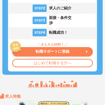
2
求人のご紹介
STEP
面接・条件交
3
STEP
渉
4
転職成功！
STEP
転職サポートに登録
はじめて転職する方へ
求人特集