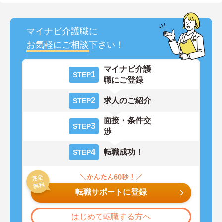
マイナビ介護職に
お気軽にご相談
下さい！
マイナビ介護
1
STEP
職にご登録
2
求人のご紹介
STEP
面接・条件交
3
STEP
渉
4
転職成功！
STEP
転職サポートに登録
はじめて転職する方へ