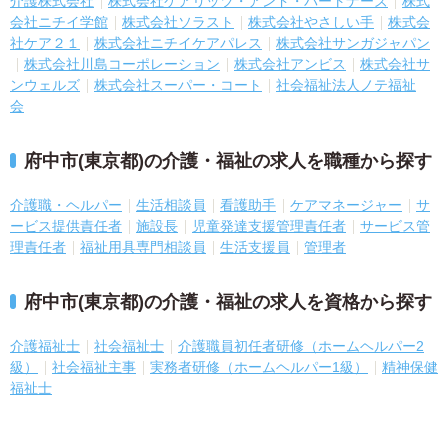
介護株式会社
株式会社ケアリッツ・アンド・パートナーズ
株式
会社ニチイ学館
株式会社ソラスト
株式会社やさしい手
株式会
社ケア２１
株式会社ニチイケアパレス
株式会社サンガジャパン
株式会社川島コーポレーション
株式会社アンビス
株式会社サ
ンウェルズ
株式会社スーパー・コート
社会福祉法人ノテ福祉
会
府中市(東京都)の介護・福祉の求人を職種から探す
介護職・ヘルパー
生活相談員
看護助手
ケアマネージャー
サ
ービス提供責任者
施設長
児童発達支援管理責任者
サービス管
理責任者
福祉用具専門相談員
生活支援員
管理者
府中市(東京都)の介護・福祉の求人を資格から探す
介護福祉士
社会福祉士
介護職員初任者研修（ホームヘルパー2
級）
社会福祉主事
実務者研修（ホームヘルパー1級）
精神保健
福祉士