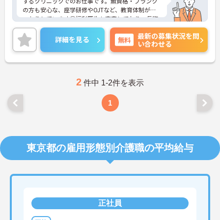
するクリニックでのお仕事です。無資格・ブランク
の方も安心な、座学研修やOJTなど、教育体制がし
っかりしています◎福利厚生も充実しており、長期
的に働ける環境が整っています◎ご興味ある方に
最新の募集状況を問
は、面接対策ポイントなど、さらに詳細をお話しい
詳細を見る
無料
い合わせる
たしますのでお気軽にご相談ください！
2
件中 1-2件を表示
1
東京都の雇用形態別介護職の平均給与
正社員