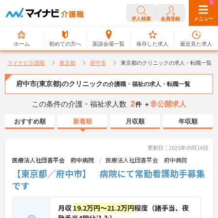
0
0
求人検索
会員登録
メニュー
ホーム
初めての方へ
面談会場一覧
保存した求人
最近見た求人
マイナビ介護職
東京都
府中市
東京都のクリニックの求人・転職一覧
府中市(東京都)のクリニック
の介護職・福祉の求人・転職一覧
2
この条件の介護・福祉求人数
非公開求人
件 ＋
おすすめ順
新着順
月収順
年収順
更新日：2025年09月16日
医療法人社団喜平会 府中病院
医療法人社団喜平会 府中病院
【東京都／府中市】 病院にて常勤看護助手募集
です
月収
19.2万円～21.2万円
程度（諸手当、夜