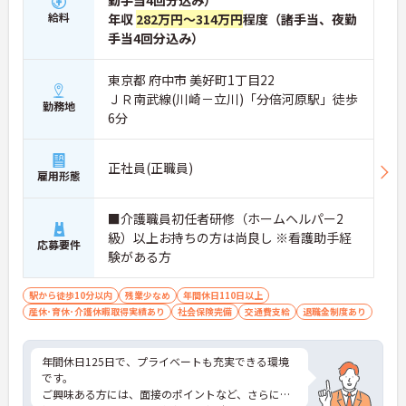
勤手当4回分込み）
給料
年収
282万円～314万円
程度（諸手当、夜勤
手当4回分込み）
東京都 府中市 美好町1丁目22
ＪＲ南武線(川崎－立川)「分倍河原駅」徒歩
勤務地
6分
正社員(正職員)
雇用形態
■介護職員初任者研修（ホームヘルパー2
級）以上お持ちの方は尚良し ※看護助手経
応募要件
験がある方
駅から徒歩10分以内
残業少なめ
年間休日110日以上
産休･育休･介護休暇取得実績あり
社会保険完備
交通費支給
退職金制度あり
年間休日125日で、プライベートも充実できる環境
です。
ご興味ある方には、面接のポイントなど、さらに詳