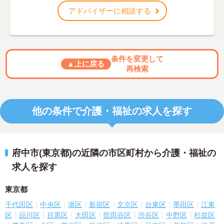
アドバイザーに相談する
条件を変更して
▲上に戻る
再検索
他の条件で介護・福祉の求人を探す
府中市(東京都)の近隣の市区町村から介護・福祉の
求人を探す
東京都
千代田区
中央区
港区
新宿区
文京区
台東区
墨田区
江東
区
品川区
目黒区
大田区
世田谷区
渋谷区
中野区
杉並区