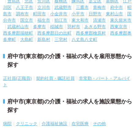
豊島区
北区
荒川区
板橋区
練馬区
足立区
葛飾区
江戸
川区
八王子市
立川市
武蔵野市
三鷹市
青梅市
府中市
昭
島市
調布市
町田市
小金井市
小平市
日野市
東村山市
国
分寺市
国立市
福生市
狛江市
東大和市
清瀬市
東久留米市
武蔵村山市
多摩市
稲城市
羽村市
あきる野市
西東京市
西多摩郡瑞穂町
西多摩郡日の出町
西多摩郡檜原村
西多摩郡奥
多摩町
大島町
新島村
三宅村
八丈島八丈町
府中市(東京都)の介護・福祉の求人を雇用形態から
探す
正社員(正職員)
契約社員・嘱託社員
非常勤・パート・アルバイ
ト
府中市(東京都)の介護・福祉の求人を施設業態から
探す
病院
クリニック
介護福祉施設
在宅医療
その他