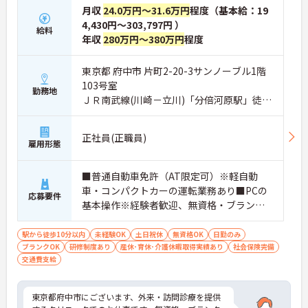
月収
24.0万円～31.6万円
程度（基本給：19
4,430円～303,797円 ）
給料
年収
280万円～380万円
程度
東京都 府中市 片町2-20-3サンノーブル1階
103号室
勤務地
ＪＲ南武線(川崎－立川)「分倍河原駅」徒歩
3分
正社員(正職員)
雇用形態
■普通自動車免許（AT限定可）※軽自動
車・コンパクトカーの運転業務あり■PCの
応募要件
基本操作※経験者歓迎、無資格・ブランク
可
駅から徒歩10分以内
未経験OK
土日祝休
無資格OK
日勤のみ
ブランクOK
研修制度あり
産休･育休･介護休暇取得実績あり
社会保険完備
交通費支給
東京都府中市にございます、外来・訪問診療を提供