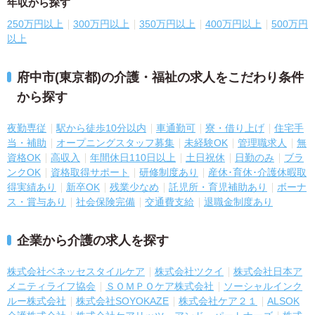
年収から探す
250万円以上
300万円以上
350万円以上
400万円以上
500万円
以上
府中市(東京都)の介護・福祉の求人をこだわり条件
から探す
夜勤専従
駅から徒歩10分以内
車通勤可
寮・借り上げ
住宅手
当・補助
オープニングスタッフ募集
未経験OK
管理職求人
無
資格OK
高収入
年間休日110日以上
土日祝休
日勤のみ
ブラ
ンクOK
資格取得サポート
研修制度あり
産休･育休･介護休暇取
得実績あり
新卒OK
残業少なめ
託児所・育児補助あり
ボーナ
ス・賞与あり
社会保険完備
交通費支給
退職金制度あり
企業から介護の求人を探す
株式会社ベネッセスタイルケア
株式会社ツクイ
株式会社日本ア
メニティライフ協会
ＳＯＭＰＯケア株式会社
ソーシャルインク
ルー株式会社
株式会社SOYOKAZE
株式会社ケア２１
ALSOK