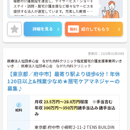
複数の介護施設を運営し、デイサービス・ショート
ステイ・訪問・居宅介護支援など様々なサービスを
提供する法人が運営しています。充実した教育・研
修制度なので未経験の方でも安心して働いて頂けま
す。また、居宅介護支援センターでの就業なので介
護職との兼務等なく、ケアマネとしての経験をきち
詳細を見る
無料
紹介してもらう
んと積んで頂けます。頑張りがきちんと給与に還元
され、賞与4.65ヶ月分支給実績もございます。ご興
味のある方はお気軽にお問い合わせ下さいませ。
更新日：2026年02月09日
医療法人社団卓心会 ながた内科クリニック指定居宅介護支援事業所いき
いき
医療法人社団卓心会 ながた内科クリニック
【東京都／府中市】最寄り駅より徒歩6分！年休
120日以上&残業少なめ★居宅ケアマネジャーの
募集♪
月収
23.5万円～28.0万円
程度 ※手当含む
年収
300万円～350万円
諸手当込み 諸手当込
給料
み
東京都 府中市 小柳町2-11-2 TENS BUILDIN