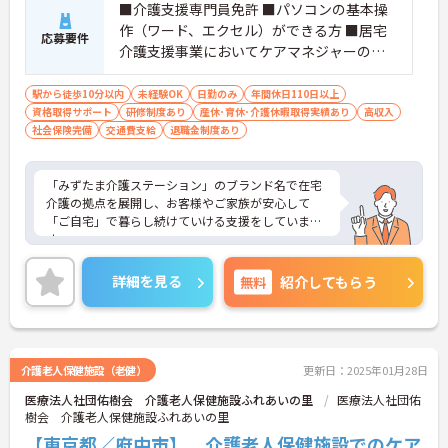
■介護支援専門員免許 ■パソコンの基本操
作（ワード、エクセル）ができる方 ■居宅
応募要件
介護支援事業においてケアマネジャーの経
験がある方
駅から徒歩10分以内
未経験OK
日勤のみ
年間休日110日以上
資格取得サポート
研修制度あり
産休･育休･介護休暇取得実績あり
高収入
社会保険完備
交通費支給
退職金制度あり
「みずたま介護ステーション」のブランド名で在宅
介護の拠点を展開し、お客様やご家族が安心して
「ご自宅」で暮らし続けていける支援をしていま
す。
福利厚生が整っていますので、安心してご就業して
いただけます。
詳細を見る
無料
紹介してもらう
ご興味のある方はお気軽にお問合せ下さい。
介護老人保健施設（老健）
更新日：2025年01月28日
医療法人社団佑樹会 介護老人保健施設ふれあいの里
医療法人社団佑
樹会 介護老人保健施設ふれあいの里
【東京都／府中市】 介護老人保健施設でのケア