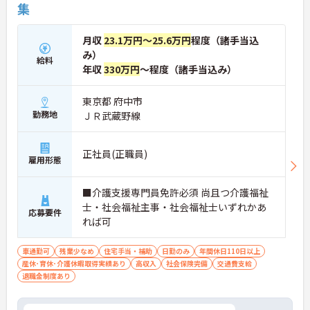
集
月収
23.1万円～25.6万円
程度（諸手当込
み）
給料
年収
330万円
～程度（諸手当込み）
東京都 府中市
勤務地
ＪＲ武蔵野線
正社員(正職員)
雇用形態
■介護支援専門員免許必須 尚且つ介護福祉
士・社会福祉主事・社会福祉士いずれかあ
応募要件
れば可
車通勤可
残業少なめ
住宅手当・補助
日勤のみ
年間休日110日以上
産休･育休･介護休暇取得実績あり
高収入
社会保険完備
交通費支給
退職金制度あり