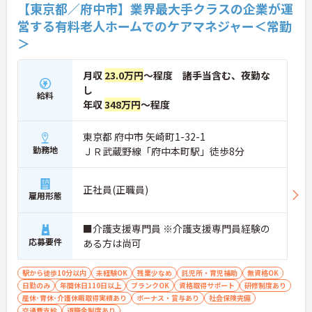
【東京都／府中市】業界最大手クラスの企業が運
営する有料老人ホームでのケアマネジャー＜常勤
＞
月収
23.0万円
～程度 諸手当含む、夜勤な
し
給料
年収
348万円
～程度
東京都 府中市 矢崎町1-32-1
勤務地
ＪＲ武蔵野線「府中本町駅」徒歩8分
正社員(正職員)
雇用形態
■介護支援専門員 ※介護支援専門員経験の
応募要件
ある方は尚可
駅から徒歩10分以内
未経験OK
残業少なめ
託児所・育児補助
無資格OK
日勤のみ
年間休日110日以上
ブランクOK
資格取得サポート
研修制度あり
産休･育休･介護休暇取得実績あり
ボーナス・賞与あり
社会保険完備
交通費支給
退職金制度あり