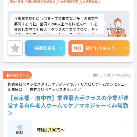
産休･育休･介護休暇取得実績あり
社会保険完備
交通費支給
介護事業以外にも保育・学童事業など多くの事業を
展開する同社。全国で280以上の有料老人ホームを
運営し業界でも最大手クラスの企業ですので、各種
手当、福利厚生も充実しており、長く安心して働い
ていただける環境です。ご興味ある方には、面接対
策ポイントなど、さらに詳細をお話しいたしますの
詳細を見る
無料
紹介してもらう
でお気軽にご相談ください。
有料老人ホーム
更新日：2026年04月06日
株式会社ベネッセスタイルケアメディカル・リハビリホームボンセジュー
ル白糸台
株式会社ベネッセスタイルケア
【東京都／府中市】業界最大手クラスの企業が運
営する有料老人ホームでケアマネジャー＜非常勤
＞
時給
1,700円
～
給料