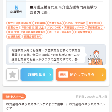
■介護支援専門員 ※介護支援専門員経験の
応募要件
ある方は尚可
駅から徒歩10分以内
未経験OK
残業少なめ
託児所・育児補助
無資格OK
日勤のみ
年間休日110日以上
ブランクOK
資格取得サポート
研修制度あり
産休･育休･介護休暇取得実績あり
ボーナス・賞与あり
社会保険完備
交通費支給
退職金制度あり
介護事業以外にも保育・学童事業など多くの事業を
展開する同社。全国で280以上の有料老人ホームを
運営し業界でも最大手クラスの企業ですので、各種
手当、福利厚生も充実しており、長く安心して働い
ていただける環境です。ご興味ある方には、面接対
策ポイントなど、さらに詳細をお話しいたしますの
詳細を見る
無料
紹介してもらう
でお気軽にご相談ください。
有料老人ホーム
更新日：2026年07月14日
株式会社ベネッセスタイルケアまどか府中
株式会社ベネッセスタイル
ケア