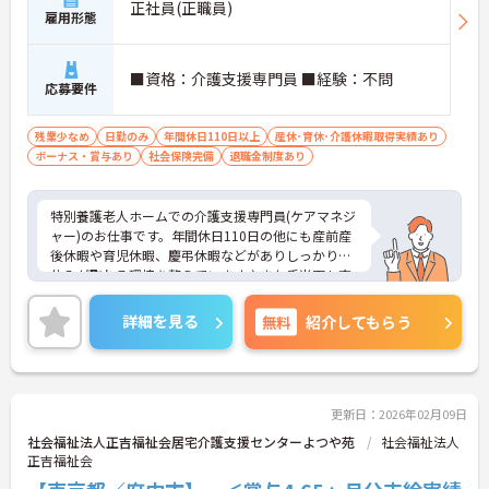
正社員(正職員)
雇用形態
■資格：介護支援専門員 ■経験：不問
応募要件
残業少なめ
日勤のみ
年間休日110日以上
産休･育休･介護休暇取得実績あり
ボーナス・賞与あり
社会保険完備
退職金制度あり
特別養護老人ホームでの介護支援専門員(ケアマネジ
ャー)のお仕事です。年間休日110日の他にも産前産
後休暇や育児休暇、慶弔休暇などがありしっかりお
休みが取れる環境を整えています♪また手当面も充
実しており、やりがいにも繋がります！ご興味のあ
る方には、面接対策ポイントなどさらに詳細をお話
詳細を見る
無料
紹介してもらう
いたしますので、お気軽にご相談ください。
更新日：2026年02月09日
社会福祉法人正吉福祉会居宅介護支援センターよつや苑
社会福祉法人
正吉福祉会