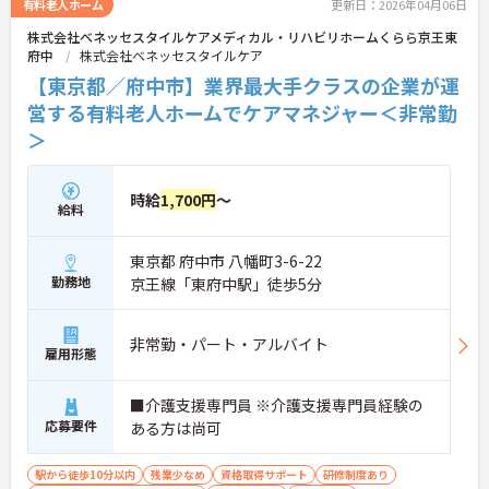
有料老人ホーム
更新日：2026年04月06日
株式会社ベネッセスタイルケアメディカル・リハビリホームくらら京王東
府中
株式会社ベネッセスタイルケア
【東京都／府中市】業界最大手クラスの企業が運
営する有料老人ホームでケアマネジャー＜非常勤
＞
時給
1,700円
～
給料
東京都 府中市 八幡町3-6-22
勤務地
京王線「東府中駅」徒歩5分
非常勤・パート・アルバイト
雇用形態
■介護支援専門員 ※介護支援専門員経験の
応募要件
ある方は尚可
駅から徒歩10分以内
残業少なめ
資格取得サポート
研修制度あり