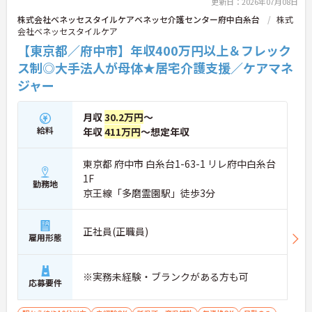
更新日：2026年07月08日
株式会社ベネッセスタイルケアベネッセ介護センター府中白糸台
株式
会社ベネッセスタイルケア
【東京都／府中市】年収400万円以上＆フレック
ス制◎大手法人が母体★居宅介護支援／ケアマネ
ジャー
月収
30.2万円
～
給料
年収
411万円
～想定年収
東京都 府中市 白糸台1-63-1 リレ府中白糸台
1F
勤務地
京王線「多磨霊園駅」徒歩3分
正社員(正職員)
雇用形態
※実務未経験・ブランクがある方も可
応募要件