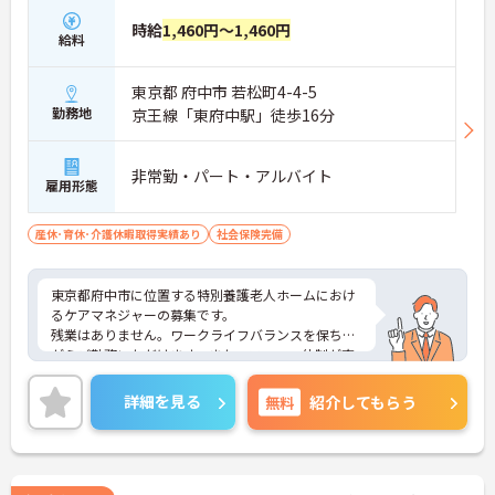
・出退勤時間を自由に調整できるコアタイム無しの
フレックスタイム制を採用しており、ご自身のペー
時給
1,460円～1,460円
給料
スで訪問予定を組むことが可能です
・ご自宅からの直行訪問を交えて日々の移動負担を
軽減できることで、体力的なゆとりを持ちながら業
東京都 府中市 若松町4-4-5
務に取り組めます
勤務地
京王線「東府中駅」徒歩16分
【充実した支援制度を活用して、上位資格へのステ
ップアップが期待できます】
非常勤・パート・アルバイト
・働きながら主任介護支援専門員を目指せる資格取
雇用形態
得支援制度があり、着実にケアマネジャーとしての
専門性を高めていける体制があります
産休･育休･介護休暇取得実績あり
社会保険完備
・上位資格の取得後は月1万円の資格手当が支給さ
れるほか、年1回の定期昇給・昇格制度により日々
の努力がしっかりと給与に還元されます
東京都府中市に位置する特別養護老人ホームにおけ
るケアマネジャーの募集です。
【大手グループの充実した福利厚生のもと、将来に
残業はありません。ワークライフバランスを保ちな
わたり長く働き続けられます】
がらご勤務いただけます。また、フォロー体制が充
・未就学児お一人につき月1万円の保育手当や育
実しています。業務に不安がある方でも安心してご
児・介護向けの時短勤務制度が整っており、ご家庭
勤務いただけます。
詳細を見る
無料
紹介してもらう
との両立を強力にサポートする環境です
ご興味のある方には、面接対策ポイントなど、さら
・医療費や市販薬の補助が受けられる共済会制度に
に詳細をご案内しますのでお気軽にご相談くださ
加え、75歳までの再雇用制度が設けられていること
い！
で、長期的な安心感を持ってご活躍いただけます