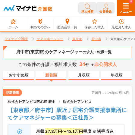
0
0
求人検索
会員登録
メニュー
ホーム
初めての方へ
面談会場一覧
保存した求人
最近見た求人
マイナビ介護職
ケアマネージャー
東京都
府中市
東京都のケアマ
府中市(東京都)のケアマネージャー
の求人・転職一覧
34
この条件の介護・福祉求人数
非公開求人
件 ＋
おすすめ順
新着順
月収順
年収順
訪問看護
更新日：2026年07月16日
株式会社アンビス医心館 府中
株式会社アンビス
【東京都／府中市】駅近♪居宅介護支援事業所に
てケアマネジャーの募集＜正社員＞
月収
37.8万円～45.1万円
程度 ※諸手当込