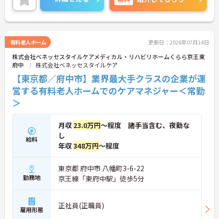
でお気軽にご相談ください。
有料老人ホーム
更新日：2026年07月14日
株式会社ベネッセスタイルケアメディカル・リハビリホームくらら京王東
府中
株式会社ベネッセスタイルケア
【東京都／府中市】業界最大手クラスの企業が運
営する有料老人ホームでのケアマネジャー＜常勤
＞
月収
23.0万円
～程度 諸手当含む、夜勤な
し
給料
年収
348万円
～程度
東京都 府中市 八幡町3-6-22
勤務地
京王線「東府中駅」徒歩5分
正社員(正職員)
雇用形態