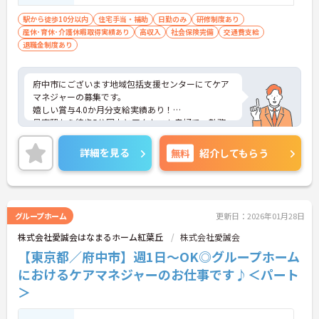
駅から徒歩10分以内
住宅手当・補助
日勤のみ
研修制度あり
産休･育休･介護休暇取得実績あり
高収入
社会保険完備
交通費支給
退職金制度あり
府中市にございます地域包括支援センターにてケア
マネジャーの募集です。
嬉しい賞与4.0か月分支給実績あり！
最寄駅から徒歩5分圏内とアクセスも良好で、勤務
しやすい環境です◎
ご興味ある方には、面接対策ポイントなど、さらに
詳細を見る
無料
紹介してもらう
詳細をお話しいたしますのでお気軽にご相談くださ
い。
グループホーム
更新日：2026年01月28日
株式会社愛誠会はなまるホーム紅葉丘
株式会社愛誠会
【東京都／府中市】週1日～OK◎グループホーム
におけるケアマネジャーのお仕事です♪＜パート
＞