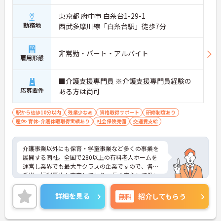
東京都 府中市 白糸台1-29-1
勤務地
西武多摩川線「白糸台駅」徒歩7分
非常勤・パート・アルバイト
雇用形態
■介護支援専門員 ※介護支援専門員経験の
応募要件
ある方は尚可
駅から徒歩10分以内
残業少なめ
資格取得サポート
研修制度あり
産休･育休･介護休暇取得実績あり
社会保険完備
交通費支給
介護事業以外にも保育・学童事業など多くの事業を
展開する同社。全国で280以上の有料老人ホームを
運営し業界でも最大手クラスの企業ですので、各種
手当、福利厚生も充実しており、長く安心して働い
ていただける環境です。ご興味ある方には、面接対
策ポイントなど、さらに詳細をお話しいたしますの
詳細を見る
無料
紹介してもらう
でお気軽にご相談ください。