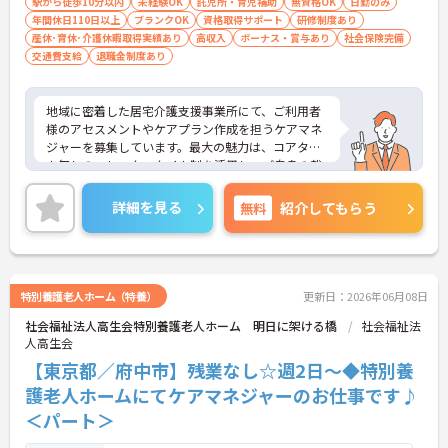
駅から徒歩10分以内
未経験OK
託児所・育児補助
無資格OK
日勤のみ
年間休日110日以上
ブランクOK
資格取得サポート
研修制度あり
産休･育休･介護休暇取得実績あり
高収入
ボーナス・賞与あり
社会保険完備
交通費支給
退職金制度あり
地域に密着した居宅介護支援事業所にて、ご利用者
様のアセスメントやケアプラン作成を担うケアマネ
ジャーを募集しています。最大の魅力は、コアタイ
ム無しのフレックスタイム制を活用し、ご自身の裁
量でスケジュールを管理できる点です。ご自宅から
の直行訪問などを交えることで、日々の業務負担を
詳細を見る
無料
紹介してもらう
軽減しながら柔軟に働くことができます。また、未
就学児への保育手当や共済会による医療費・市販薬
の補助など、大手グループならではの手厚い福利厚
生が生活面をサポートします。働きながら主任介護
支援専門員へのステップアップを目指せる資格取得
特別養護老人ホーム（特養）
更新日：2026年06月08日
支援制度も整っています。育児・介護向けの時短勤
社会福祉法人高生会特別養護老人ホーム 明日に架ける橋
社会福祉法
務制度や75歳までの再雇用制度も完備されており、
人高生会
ライフステージの変化に合わせた無理のない働き方
で、長期的に専門性を磨いていける環境です。
【東京都／府中市】残業なし☆週2日～◆特別養
護老人ホームにてケアマネジャーのお仕事です♪
★おすすめPOINT★
＜パート＞
【直行訪問とフレックス制を活用し、効率的で柔軟
な働き方が実現できます】