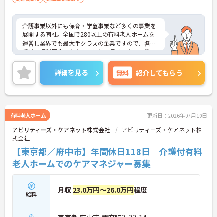
介護事業以外にも保育・学童事業など多くの事業を
展開する同社。全国で280以上の有料老人ホームを
運営し業界でも最大手クラスの企業ですので、各種
手当、福利厚生も充実しており、長く安心して働い
ていただける環境です。ご興味ある方には、面接対
策ポイントなど、さらに詳細をお話しいたしますの
詳細を見る
無料
紹介してもらう
でお気軽にご相談ください。
有料老人ホーム
更新日：2026年07月10日
アビリティーズ・ケアネット株式会社
アビリティーズ・ケアネット株
式会社
【東京都／府中市】年間休日118日 介護付有料
老人ホームでのケアマネジャー募集
月収
23.0万円～26.0万円
程度
給料