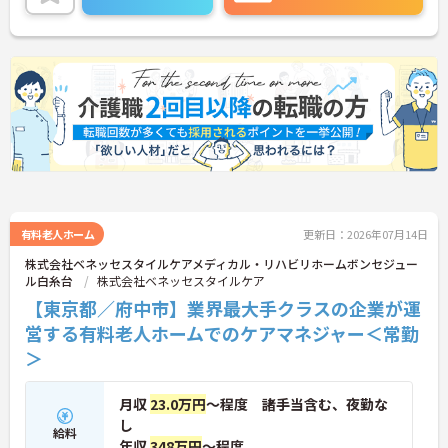
有料老人ホーム
更新日：2026年07月14日
株式会社ベネッセスタイルケアメディカル・リハビリホームボンセジュー
ル白糸台
株式会社ベネッセスタイルケア
【東京都／府中市】業界最大手クラスの企業が運
営する有料老人ホームでのケアマネジャー＜常勤
＞
月収
23.0万円
～程度 諸手当含む、夜勤な
し
給料
年収
348万円
～程度