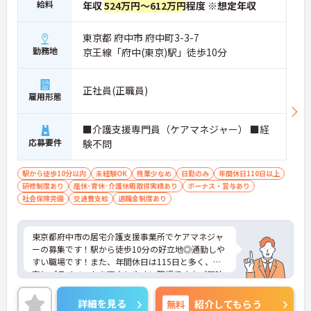
給料
年収
524万円～612万円
程度 ※想定年収
東京都 府中市 府中町3-3-7
勤務地
京王線「府中(東京)駅」徒歩10分
正社員(正職員)
雇用形態
■介護支援専門員（ケアマネジャー） ■経
応募要件
験不問
駅から徒歩10分以内
未経験OK
残業少なめ
日勤のみ
年間休日110日以上
研修制度あり
産休･育休･介護休暇取得実績あり
ボーナス・賞与あり
社会保険完備
交通費支給
退職金制度あり
東京都府中市の居宅介護支援事業所でケアマネジャ
ーの募集です！駅から徒歩10分の好立地◎通勤しや
すい職場です！また、年間休日は115日と多く、仕
事とプライベートを両立しやすい職場です♪ご興味
のある方は面接ポイントをお伝えしますので、お気
軽にご連絡ください！
詳細を見る
無料
紹介してもらう