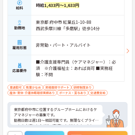
時給
1,433円～1,633円
給料
東京都 府中市 紅葉丘1-10-88
勤務地
西武多摩川線「多磨駅」徒歩14分
非常勤・パート・アルバイト
雇用形態
■介護支援専門員（ケアマネジャー）：必
須 ※介護福祉士：あれば尚可 ■実務経
応募要件
験：不問
車通勤可
残業少なめ
資格取得サポート
研修制度あり
産休･育休･介護休暇取得実績あり
ボーナス・賞与あり
交通費支給
東京都府中市に位置するグループホームにおけるケ
アマネジャーの募集です。
勤務日数は週1日～相談可能です。無理なくプライベ
ートを大切にしながらご勤務いただけます。また、
福利厚生が充実しています。働きやすい環境が整っ