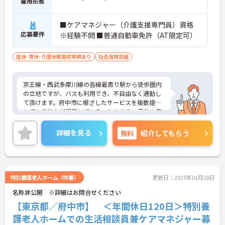
雇用形態
■ケアマネジャー（介護支援専門員）資格
応募要件
※経験不問 ■普通自動車免許（AT限定可）
産休･育休･介護休暇取得実績あり
社会保険完備
京王線・西武多摩川線の各線最寄り駅から徒歩圏内
の立地ですが、バスも利用でき、不自由なく通勤し
て頂けます。府中市に根ざしたサービスを複数提供
している法人が運営していることもあり、母体の安
定感は抜群です。頑張りがきちんと給与に還元さ
れ、3.9ヶ月分の賞与支給実績がございます。ご興味
詳細を見る
無料
紹介してもらう
のある方はお気軽にお問い合わせ下さいませ。
特別養護老人ホーム（特養）
更新日：2025年01月28日
名称非公開 ※詳細はお問合せください
【東京都／府中市】 ＜年間休日120日＞特別養
護老人ホームでの生活相談員兼ケアマネジャー募