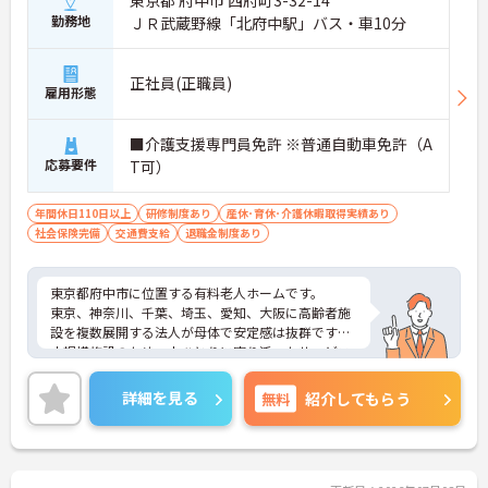
東京都 府中市 西府町3-32-14
勤務地
ＪＲ武蔵野線「北府中駅」バス・車10分
正社員(正職員)
雇用形態
■介護支援専門員免許 ※普通自動車免許（A
応募要件
T可）
年間休日110日以上
研修制度あり
産休･育休･介護休暇取得実績あり
社会保険完備
交通費支給
退職金制度あり
東京都府中市に位置する有料老人ホームです。
東京、神奈川、千葉、埼玉、愛知、大阪に高齢者施
設を複数展開する法人が母体で安定感は抜群です。
小規模施設のため一人ひとりに寄り添ったサービス
を提供できます。
ご興味のある方は是非お気軽にお問い合わせくださ
詳細を見る
無料
紹介してもらう
い。