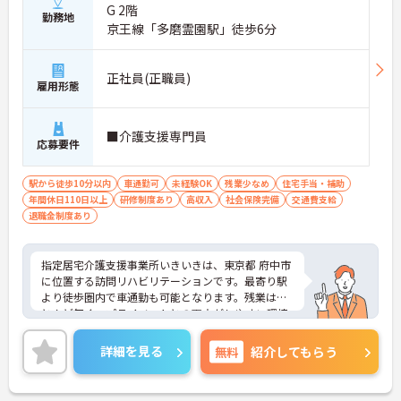
G 2階
勤務地
京王線「多磨霊園駅」徒歩6分
正社員(正職員)
雇用形態
■介護支援専門員
応募要件
駅から徒歩10分以内
車通勤可
未経験OK
残業少なめ
住宅手当・補助
年間休日110日以上
研修制度あり
高収入
社会保険完備
交通費支給
退職金制度あり
指定居宅介護支援事業所いきいきは、東京都 府中市
に位置する訪問リハビリテーションです。最寄り駅
より徒歩圏内で車通勤も可能となります。残業はほ
とんど無く、プライベートとの両立がしやすい環境
です。ながた内科クリニックに訪問看護、居宅介護
を併設しているため迅速できめ細やかなトータルケ
詳細を見る
無料
紹介してもらう
アを提供しています。ご興味がございましたら面接
の対策ポイントなどお話いたしますので、お気軽に
お問い合わせください。