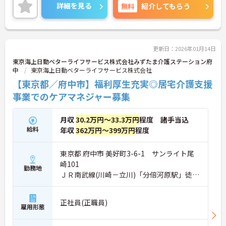
ており、安心して長くご勤務いただけます。
詳細を見る
無料
紹介してもらう
ご興味のある方には、面接対策ポイントなど、さら
に詳細をご案内しますのでお気軽にご相談くださ
い！
更新日：2026年01月14日
東京海上日動ベターライフサービス株式会社みずたま介護ステーション府
中
東京海上日動ベターライフサービス株式会社
【東京都／府中市】福利厚生充実◎居宅介護支援
事業でのケアマネジャー募集
月収
30.2万円～33.3万円
程度 諸手当込
給料
年収
362万円～399万円
程度
東京都 府中市 美好町3-6-1 サンライト尾
崎101
勤務地
ＪＲ南武線(川崎－立川)「分倍河原駅」徒歩
6分
正社員(正職員)
雇用形態