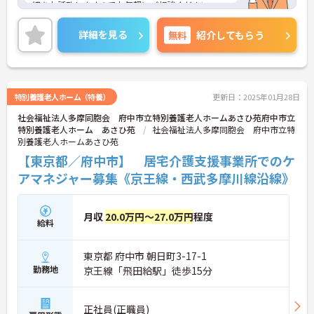
細をお話致しますのでお気軽にご相談ください。
詳細を見る
無料
紹介してもらう
特別養護老人ホーム（特養）
更新日：2025年01月28日
社会福祉法人多摩同胞会 府中市立特別養護老人ホームあさひ苑府中市立
特別養護老人ホーム あさひ苑
社会福祉法人多摩同胞会 府中市立特
別養護老人ホームあさひ苑
【東京都／府中市】 居宅介護支援事業所でのケ
アマネジャー募集《京王線・西武多摩川線沿線》
月収
20.0万円～27.0万円
程度
給料
東京都 府中市 朝日町3-17-1
勤務地
京王線「飛田給駅」徒歩15分
正社員(正職員)