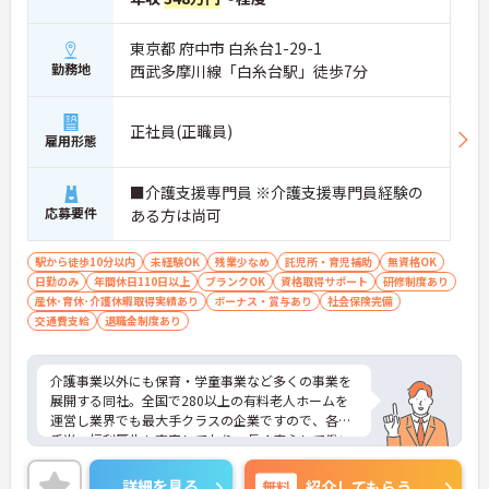
東京都 府中市 白糸台1-29-1
勤務地
西武多摩川線「白糸台駅」徒歩7分
正社員(正職員)
雇用形態
■介護支援専門員 ※介護支援専門員経験の
応募要件
ある方は尚可
駅から徒歩10分以内
未経験OK
残業少なめ
託児所・育児補助
無資格OK
日勤のみ
年間休日110日以上
ブランクOK
資格取得サポート
研修制度あり
産休･育休･介護休暇取得実績あり
ボーナス・賞与あり
社会保険完備
交通費支給
退職金制度あり
介護事業以外にも保育・学童事業など多くの事業を
展開する同社。全国で280以上の有料老人ホームを
運営し業界でも最大手クラスの企業ですので、各種
手当、福利厚生も充実しており、長く安心して働い
ていただける環境です。ご興味ある方には、面接対
策ポイントなど、さらに詳細をお話しいたしますの
詳細を見る
無料
紹介してもらう