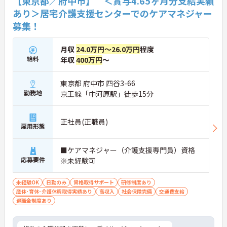
【東京都／府中市】 ＜賞与4.65ヶ月分支給実績
あり＞居宅介護支援センターでのケアマネジャー
募集！
月収
24.0万円～26.0万円
程度
給料
年収
400万円
～
東京都 府中市 四谷3-66
勤務地
京王線「中河原駅」徒歩15分
正社員(正職員)
雇用形態
■ケアマネジャー（介護支援専門員）資格
応募要件
※未経験可
未経験OK
日勤のみ
資格取得サポート
研修制度あり
産休･育休･介護休暇取得実績あり
高収入
社会保険完備
交通費支給
退職金制度あり