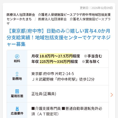
更新日：2026年02月09日
医療法人社団清新会 介護老人保健施設ピースプラザ府中市地域包括支援
センターかたまち
医療法人社団清新会 介護老人保健施設ピースプラ
ザ
【東京都/府中市】日勤のみ◎嬉しい賞与4.0か月
分支給実績！地域包括支援センターでケアマネジ
ャー募集
月収
18.8万円～27.5万円
程度 ※手当含む
給料
年収
225万円～330万円
程度 ※賞与除く
東京都 府中市 片町2-14-5
勤務地
ＪＲ武蔵野線「府中本町駅」徒歩12分
正社員(正職員)
雇用形態
■介護支援専門員 ■普通自動車運転免許必
応募要件
須（ＡＴ限定可）