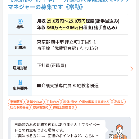
マネジャーの募集です《常勤》
月収
25.0万円～25.0万円
程度(諸手当込み)
給料
年収
366万円～366万円
程度(諸手当込み)
東京都 府中市 押立町1丁目9-1
勤務地
京王線「武蔵野台駅」徒歩15分
正社員(正職員)
雇用形態
■介護支援専門員 ※経験者優遇
応募要件
車通勤可
残業少なめ
日勤のみ
産休･育休･介護休暇取得実績あり
高収入
社会保険完備
交通費支給
退職金制度あり
日勤帯のみの勤務で夜勤はありません！プライベー
トとの両立もできる環境です。
ご興味ある方には、面接のポイントなど、さらに詳