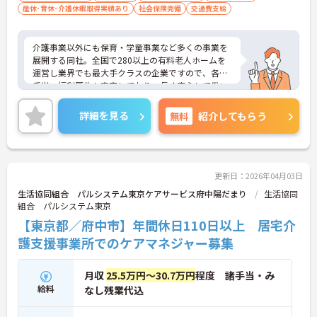
産休･育休･介護休暇取得実績あり
社会保険完備
交通費支給
介護事業以外にも保育・学童事業など多くの事業を
展開する同社。全国で280以上の有料老人ホームを
運営し業界でも最大手クラスの企業ですので、各種
手当、福利厚生も充実しており、長く安心して働い
ていただける環境です。ご興味ある方には、面接対
策ポイントなど、さらに詳細をお話しいたしますの
詳細を見る
無料
紹介してもらう
でお気軽にご相談ください。
更新日：2026年04月03日
生活協同組合 パルシステム東京ケアサービス府中陽だまり
生活協同
組合 パルシステム東京
【東京都／府中市】年間休日110日以上 居宅介
護支援事業所でのケアマネジャー募集
月収
25.5万円～30.7万円
程度 諸手当・み
給料
なし残業代込