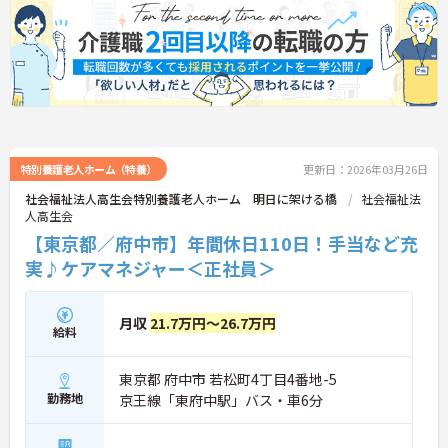
特別養護老人ホーム（特養）
更新日：2026年03月26日
社会福祉法人高生会特別養護老人ホーム 明日に架ける橋
社会福祉法
人高生会
【東京都／府中市】年間休日110日！手当など充
実♪ケアマネジャー＜正社員＞
月収
21.7万円～26.7万円
給料
東京都 府中市 若松町4丁目4番地-5
勤務地
京王線「東府中駅」バス・車6分