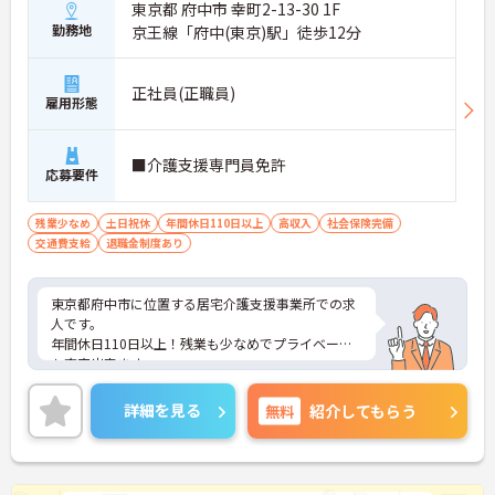
東京都 府中市 幸町2-13-30 1F
勤務地
京王線「府中(東京)駅」徒歩12分
正社員(正職員)
雇用形態
■介護支援専門員免許
応募要件
残業少なめ
土日祝休
年間休日110日以上
高収入
社会保険完備
交通費支給
退職金制度あり
東京都府中市に位置する居宅介護支援事業所での求
人です。
年間休日110日以上！残業も少なめでプライベート
も充実出来ます。
ご興味のある方は、お気軽にお問い合わせくださ
い。
詳細を見る
無料
紹介してもらう