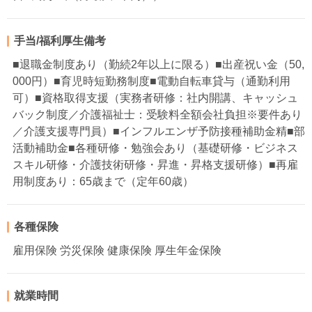
手当/福利厚生備考
■退職金制度あり（勤続2年以上に限る）■出産祝い金（50,
000円）■育児時短勤務制度■電動自転車貸与（通勤利用
可）■資格取得支援（実務者研修：社内開講、キャッシュ
バック制度／介護福祉士：受験料全額会社負担※要件あり
／介護支援専門員）■インフルエンザ予防接種補助金精■部
活動補助金■各種研修・勉強会あり（基礎研修・ビジネス
スキル研修・介護技術研修・昇進・昇格支援研修）■再雇
用制度あり：65歳まで（定年60歳）
各種保険
雇用保険 労災保険 健康保険 厚生年金保険
就業時間