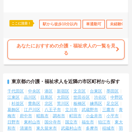
ここに注目！
育休･介護休暇取得実績あり
駅から徒歩10分以内
社会保険完備
車通勤可
交通費支給
未経験OK
あなたにおすすめの介護・福祉求人の一覧を見
る
東京都の介護・福祉求人を近隣の市区町村から探す
千代田区
中央区
港区
新宿区
文京区
台東区
墨田区
江東区
品川区
目黒区
大田区
世田谷区
渋谷区
中野区
杉並区
豊島区
北区
荒川区
板橋区
練馬区
足立区
葛飾区
江戸川区
八王子市
立川市
武蔵野市
三鷹市
青
梅市
府中市
昭島市
調布市
町田市
小金井市
小平市
日野市
東村山市
国分寺市
国立市
福生市
狛江市
東大
和市
清瀬市
東久留米市
武蔵村山市
多摩市
稲城市
羽