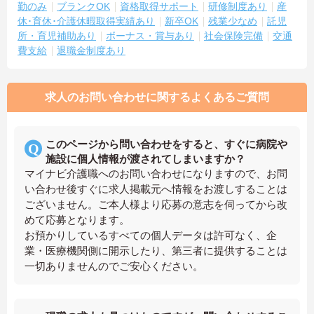
勤のみ
ブランクOK
資格取得サポート
研修制度あり
産
休･育休･介護休暇取得実績あり
新卒OK
残業少なめ
託児
所・育児補助あり
ボーナス・賞与あり
社会保険完備
交通
費支給
退職金制度あり
求人のお問い合わせに関するよくあるご質問
このページから問い合わせをすると、すぐに病院や
施設に個人情報が渡されてしまいますか？
マイナビ介護職へのお問い合わせになりますので、お問
い合わせ後すぐに求人掲載元へ情報をお渡しすることは
ございません。ご本人様より応募の意志を伺ってから改
めて応募となります。
お預かりしているすべての個人データは許可なく、企
業・医療機関側に開示したり、第三者に提供することは
一切ありませんのでご安心ください。