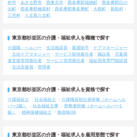
村市
あきる野市
西東京市
西多摩郡瑞穂町
西多摩郡日の
出町
西多摩郡檜原村
西多摩郡奥多摩町
大島町
新島村
三宅村
八丈島八丈町
東京都杉並区の介護・福祉求人を職種で探す
介護職・ヘルパー
生活相談員
看護助手
ケアマネージャー
主任ケアマネジャー
サービス提供責任者
施設長
児童発
達支援管理責任者
サービス管理責任者
福祉用具専門相談員
生活支援員
管理者
東京都杉並区の介護・福祉求人を資格で探す
介護福祉士
社会福祉士
介護職員初任者研修（ホームヘル
パー2級）
社会福祉主事
実務者研修（ホームヘルパー1
級）
精神保健福祉士
無資格OK
東京都杉並区の介護・福祉求人を雇用形態で探す