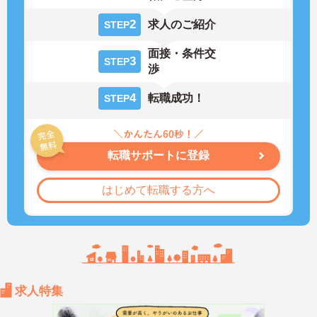
2
求人のご紹介
STEP
面接・条件交
3
STEP
渉
4
転職成功！
STEP
転職サポートに登録
はじめて転職する方へ
求人特集