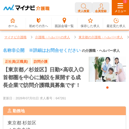
0
1
求人検索
会員登録
メニュー
ホーム
初めての方へ
面談会場一覧
保存した求人
最近見た求人
マイナビ介護職
介護職・ヘルパーの求人
東京都の介護職・ヘルパー求人
名称非公開 ※詳細はお問合せください
の介護職・ヘルパー求人
正社員(正職員)
訪問介護
【東京都／杉並区】日勤×高収入◎
首都圏を中心に施設を展開する成
長企業で訪問介護職員募集です！
更新日：2026年07月01日 求人番号：647261
勤務地
東京都
杉並区