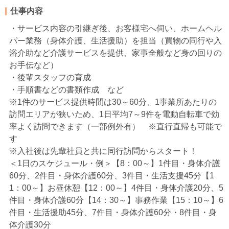
仕事内容
・サービス内容の引継ぎ後、お客様宅へ伺い、ホームヘル
パー業務（身体介護、生活援助）を担当（買物の同行や入
浴介助など介護サービスを提供、家事全般など身の回りの
お手伝など）
・後輩スタッフの育成
・手順書などの書類作成 など
※1件のサービス提供時間は30～60分、1事業所あたりの
訪問エリアが狭いため、1日平均7～9件を電動自転車で効
率よく訪問できます（一部例外有） ※直行直帰も可能で
す
※入社後は先輩社員と共に同行訪問からスタート！
＜1日のスケジュール・例＞【8：00～】1件目・身体介護
60分、2件目・身体介護60分、3件目・生活支援45分【1
1：00～】お昼休憩【12：00～】4件目・身体介護20分、5
件目・身体介護60分【14：30～】事務作業【15：10～】6
件目・生活援助45分、7件目・身体介護60分・8件目・身
体介護30分