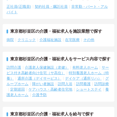
正社員(正職員)
契約社員・嘱託社員
非常勤・パート・アル
バイト
東京都杉並区の介護・福祉求人を施設業態で探す
病院
クリニック
介護福祉施設
在宅医療
その他
東京都杉並区の介護・福祉求人をサービス内容で探す
訪問介護
介護老人保健施設（老健）
有料老人ホーム
サー
ビス付き高齢者向け住宅（サ高住）
特別養護老人ホーム（特
養）
通所介護（デイサービス）
デイケア（通所リハ）
グ
ループホーム
障がい者施設
訪問入浴
訪問看護
訪問診療
定期巡回
ケアハウス・高齢者住宅地
ショートステイ
養
護老人ホーム
介護予防
東京都杉並区の介護・福祉求人を給与で探す