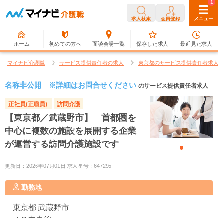
0
1
求人検索
会員登録
メニュー
ホーム
初めての方へ
面談会場一覧
保存した求人
最近見た求人
マイナビ介護職
サービス提供責任者の求人
東京都のサービス提供責任者求
名称非公開 ※詳細はお問合せください
のサービス提供責任者求人
正社員(正職員)
訪問介護
【東京都／武蔵野市】 首都圏を
中心に複数の施設を展開する企業
が運営する訪問介護施設です
更新日：2026年07月01日 求人番号：647295
勤務地
東京都
武蔵野市