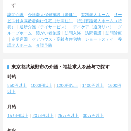
す
訪問介護
介護老人保健施設（老健）
有料老人ホーム
サー
ビス付き高齢者向け住宅（サ高住）
特別養護老人ホーム（特
養）
通所介護（デイサービス）
デイケア（通所リハ）
グ
ループホーム
障がい者施設
訪問入浴
訪問看護
訪問診療
定期巡回
ケアハウス・高齢者住宅地
ショートステイ
養
護老人ホーム
介護予防
東京都武蔵野市の介護・福祉求人を給与で探す
時給
850円以上
1000円以上
1200円以上
1400円以上
1600円
以上
月給
15万円以上
20万円以上
25万円以上
30万円以上
年収