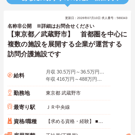
更新日：2026年07月10日 求人番号：589343
名称非公開 ※詳細はお問合せください
【東京都／武蔵野市】 首都圏を中心に
複数の施設を展開する企業が運営する
訪問介護施設です
月収 30.5万円～36.5万円程度 ※諸手当込み
給料
年収 416万円～488万円程度※諸手当込み※想定年収
勤務地
東京都 武蔵野市
最寄り駅
ＪＲ中央線
資格/職種
【求める資格・経験】 ■介護福祉士免許あれば尚可・初任者研修以上から可能