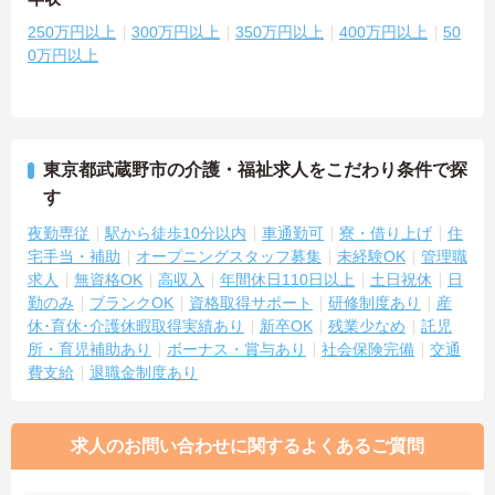
250万円以上
300万円以上
350万円以上
400万円以上
50
0万円以上
東京都武蔵野市の介護・福祉求人をこだわり条件で探
す
夜勤専従
駅から徒歩10分以内
車通勤可
寮・借り上げ
住
宅手当・補助
オープニングスタッフ募集
未経験OK
管理職
求人
無資格OK
高収入
年間休日110日以上
土日祝休
日
勤のみ
ブランクOK
資格取得サポート
研修制度あり
産
休･育休･介護休暇取得実績あり
新卒OK
残業少なめ
託児
所・育児補助あり
ボーナス・賞与あり
社会保険完備
交通
費支給
退職金制度あり
求人のお問い合わせに関するよくあるご質問