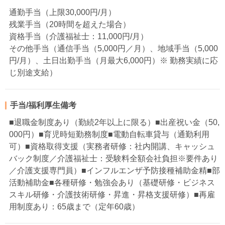
通勤手当（上限30,000円/月）
残業手当（20時間を超えた場合）
資格手当（介護福祉士：11,000円/月）
その他手当（通信手当（5,000円／月）、地域手当（5,000
円/月）、土日出勤手当（月最大6,000円）※ 勤務実績に応
じ別途支給）
手当/福利厚生備考
■退職金制度あり（勤続2年以上に限る）■出産祝い金（50,
000円）■育児時短勤務制度■電動自転車貸与（通勤利用
可）■資格取得支援（実務者研修：社内開講、キャッシュ
バック制度／介護福祉士：受験料全額会社負担※要件あり
／介護支援専門員）■インフルエンザ予防接種補助金精■部
活動補助金■各種研修・勉強会あり（基礎研修・ビジネス
スキル研修・介護技術研修・昇進・昇格支援研修）■再雇
用制度あり：65歳まで（定年60歳）