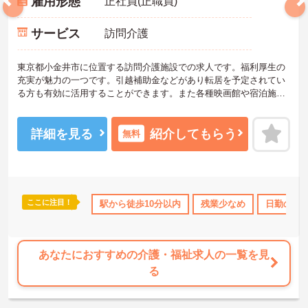
雇用形態
正社員(正職員)
サービス
訪問介護
東京都小金井市に位置する訪問介護施設での求人です。福利厚生の
充実が魅力の一つです。引越補助金などがあり転居を予定されてい
る方も有効に活用することができます。また各種映画館や宿泊施
設、スポーツクラブ等の割引もご利用いただけます。スタッフ自身
がやりがいを持って働けるよう、待遇の改善や教育制度などの取り
組みを行っております。ご興味を持たれた方は面接対策ポイントや
詳細を見る
紹介してもらう
無料
求人の詳細などお話しいたしますのでお気軽にお問い合わせ下さ
い。
ここに注目！
祝休
日勤のみ
社会保険完備
駅から徒歩10分以内
交通費支給
残業少なめ
日勤のみ
あなたにおすすめの介護・福祉求人の一覧を見
る