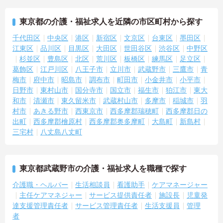
東京都の介護・福祉求人を近隣の市区町村から探す
千代田区
中央区
港区
新宿区
文京区
台東区
墨田区
江東区
品川区
目黒区
大田区
世田谷区
渋谷区
中野区
杉並区
豊島区
北区
荒川区
板橋区
練馬区
足立区
葛飾区
江戸川区
八王子市
立川市
武蔵野市
三鷹市
青
梅市
府中市
昭島市
調布市
町田市
小金井市
小平市
日野市
東村山市
国分寺市
国立市
福生市
狛江市
東大
和市
清瀬市
東久留米市
武蔵村山市
多摩市
稲城市
羽
村市
あきる野市
西東京市
西多摩郡瑞穂町
西多摩郡日の
出町
西多摩郡檜原村
西多摩郡奥多摩町
大島町
新島村
三宅村
八丈島八丈町
東京都武蔵野市の介護・福祉求人を職種で探す
介護職・ヘルパー
生活相談員
看護助手
ケアマネージャー
主任ケアマネジャー
サービス提供責任者
施設長
児童発
達支援管理責任者
サービス管理責任者
生活支援員
管理
者