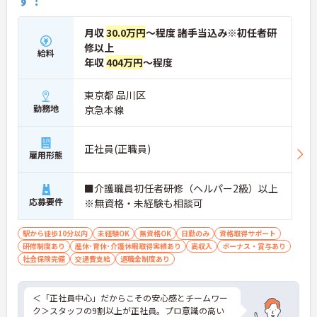
す！
月収
30.0万円
～程度 諸手当込み※初任者研
修以上
給料
年収
404万円
～程度
東京都 品川区
勤務地
京急本線
正社員(正職員)
雇用形態
■介護職員初任者研修（ヘルパー2級）以上
応募要件
※無資格・未経験も相談可
駅から徒歩10分以内
未経験OK
無資格OK
日勤のみ
資格取得サポート
研修制度あり
産休･育休･介護休暇取得実績あり
高収入
ボーナス・賞与あり
社会保険完備
交通費支給
退職金制度あり
＜「正社員中心」だからこその安心感とチームワー
ク＞スタッフの9割以上が正社員。プロ意識の高い