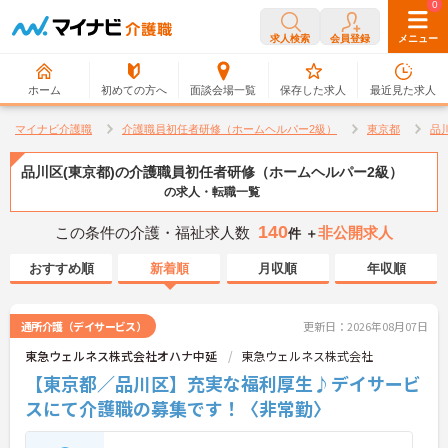
0
0
求人検索
会員登録
メニュー
ホーム
初めての方へ
面談会場一覧
保存した求人
最近見た求人
マイナビ介護職
介護職員初任者研修（ホームヘルパー2級）
東京都
品
品川区(東京都)の介護職員初任者研修（ホームヘルパー2級）
の求人・転職一覧
140
この条件の介護・福祉求人数
非公開求人
件 ＋
おすすめ順
新着順
月収順
年収順
通所介護（デイサービス）
更新日：2026年08月07日
東急ウェルネス株式会社オハナ中延
東急ウェルネス株式会社
【東京都／品川区】充実な福利厚生♪デイサービ
スにて介護職の募集です！〈非常勤〉