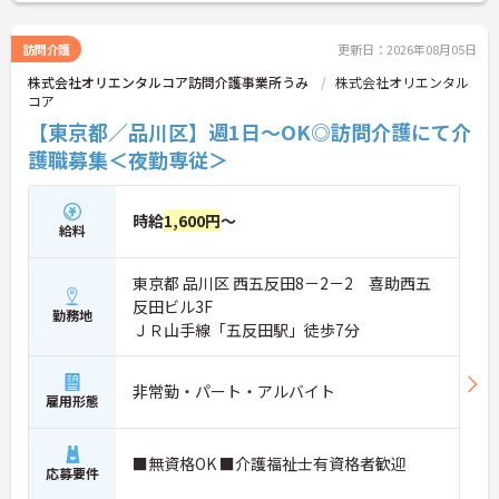
訪問介護
更新日：2026年08月05日
株式会社オリエンタルコア訪問介護事業所うみ
株式会社オリエンタル
コア
【東京都／品川区】週1日～OK◎訪問介護にて介
護職募集＜夜勤専従＞
時給
1,600円
～
給料
東京都 品川区 西五反田8－2－2 喜助西五
反田ビル3F
勤務地
ＪＲ山手線「五反田駅」徒歩7分
非常勤・パート・アルバイト
雇用形態
■無資格OK ■介護福祉士有資格者歓迎
応募要件