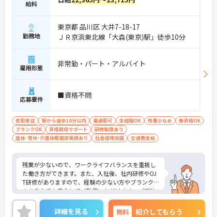
給料
東京都 品川区 大井7-18-17
勤務地
ＪＲ京浜東北線「大森(東京)駅」徒歩10分
非常勤・パート・アルバイト
雇用形態
■資格不問
応募要件
夜勤専従
駅から徒歩10分以内
車通勤可
未経験OK
残業少なめ
無資格OK
ブランクOK
資格取得サポート
研修制度あり
産休･育休･介護休暇取得実績あり
社会保険完備
交通費支給
残業が少ないので、ワークライフバランスを重視し
た働き方ができます。また、入社後、社内研修やOJ
T研修がありますので、経験の少ない方やブランク
のある方でも安心してご勤務いただけます。ご興味
ある方には、面接のポイントなど、さらに詳細をお
話致しますのでお気軽にご相談ください。
詳細を見る
無料
紹介してもらう