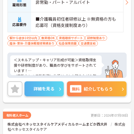
非常勤・パート・アルバイト
雇用形態
■介護職員初任者研修以上 ※無資格の方も
応募要件
応募可（資格支援制度あり）
駅から徒歩10分以内
無資格OK
資格取得サポート
研修制度あり
産休･育休･介護休暇取得実績あり
社会保険完備
交通費支給
＜スキルアップ・キャリア形成が可能＞資格取得支
援や研修制度があり、職員の学びをサポートされて
います！
＜夜勤なしの日勤勤務＞生活リズムを整えながら無
理なく働けます。
＜寄り添ったケアの実施＞利用者さまに深く寄り添
詳細を見る
無料
紹介してもらう
ったサービスの提供を目指し、職員の専門性を高め
るような人材育成にも注力されています。
ご興味のある方には、面接対策ポイント等、さらに
詳細をお話ししますのでお気軽にご相談ください！
有料老人ホーム
更新日：2026年07月08日
株式会社ベネッセスタイルケアメディカルホームまどか西大井
株式会
社ベネッセスタイルケア