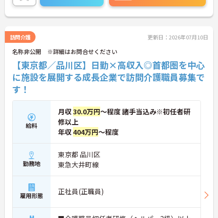
＜評価制度でキャリアアップ＞
っています。介護職として長くキャリアを築きたい
・介護福祉士や初任者研修などの資格や実務経験、
方におすすめです。
夜勤回数がしっかりと給与に反映されるためモチベ
？
ーションを維持できます
・年次を問わずリーダーや主任などのマネジメント
訪問介護
更新日：2026年07月10日
■ 駅チカで通勤しやすい環境
職へ昇格する事例も多数あり、腰を据えて長期的な
名称非公開 ※詳細はお問合せください
キャリア形成が可能です
毎日の通勤負担を軽減しやすい環境です
【東京都／品川区】日勤×高収入◎首都圏を中心
・京急「新馬場」駅徒歩4分
に施設を展開する成長企業で訪問介護職員募集で
・東京都品川区の施設
す！
・正社員募集
→ 通勤時間を抑えながら働きやすい環境です♪
？
月収
30.0万円
～程度 諸手当込み※初任者研
修以上
■ 無資格から成長を目指せる
給料
年収
404万円
～程度
介護業界への挑戦を後押ししてくれる職場です
・無資格応募可
東京都 品川区
・資格取得を目指す方歓迎
勤務地
東急大井町線
・介護職員として勤務
→ 経験や資格に不安がある方もスタートしやすい環
境です♪
正社員(正職員)
？
雇用形態
■ 福利厚生が整う安心勤務