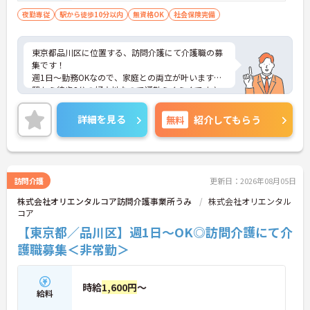
夜勤専従
駅から徒歩10分以内
無資格OK
社会保険完備
東京都品川区に位置する、訪問介護にて介護職の募
集です！
週1日～勤務OKなので、家庭との両立が叶います◎
駅から徒歩2分の好立地なので通勤らくらくです♪
ご興味のある方には、面接対策ポイントなど、さら
に詳細をお話しいたしますのでお気軽にご相談くだ
詳細を見る
無料
紹介してもらう
さい！
訪問介護
更新日：2026年08月05日
株式会社オリエンタルコア訪問介護事業所うみ
株式会社オリエンタル
コア
【東京都／品川区】週1日～OK◎訪問介護にて介
護職募集＜非常勤＞
時給
1,600円
～
給料