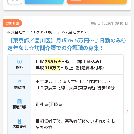
訪問介護
更新日：2026年08月07日
株式会社ケア２１ケア21品川
株式会社ケア２１
【東京都／品川区】月収26.5万円～♪日勤のみ◎
定年なし☆訪問介護での介護職の募集！
月収
26.5万円
～以上（諸手当込み）
給料
年収
318万円
～以上（別途賞与付与）
東京都 品川区 南大井5-17-7 中村ビル1F
勤務地
ＪＲ京浜東北線「大森(東京)駅」徒歩10分
正社員(正職員)
雇用形態
■初任者研修、実務者研修のいずれかをお
応募要件
持ちの方