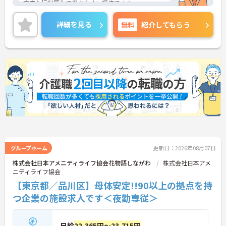
充実な福利厚生で働きやすい環境です★
ご興味のある方は、マイナビ介護職までお問い合わ
詳細を見る
無料
紹介してもらう
せください。
グループホーム
更新日：2026年08月07日
株式会社日本アメニティライフ協会花物語しながわ
株式会社日本アメ
ニティライフ協会
【東京都／品川区】母体安定!!90以上の拠点を持
つ企業の施設求人です＜夜勤専従＞
日給
22,365円～23,715円