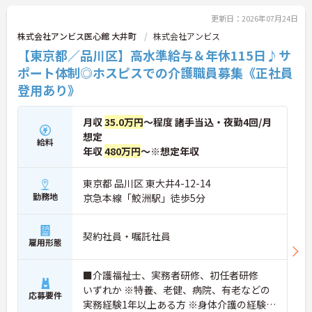
更新日：2026年07月24日
株式会社アンビス医心館 大井町
株式会社アンビス
【東京都／品川区】高水準給与＆年休115日♪サ
ポート体制◎ホスピスでの介護職員募集《正社員
登用あり》
月収
35.0万円
～程度 諸手当込・夜勤4回/月
想定
給料
年収
480万円
～※想定年収
東京都 品川区 東大井4-12-14
勤務地
京急本線「鮫洲駅」徒歩5分
契約社員・嘱託社員
雇用形態
■介護福祉士、実務者研修、初任者研修
いずれか ※特養、老健、病院、有老などの
応募要件
実務経験1年以上ある方 ※身体介護の経験年