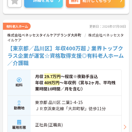
無料
紹介してもらう
＜寄り添ったケアの実施＞利用者さまに深く寄り添
ったサービスの提供を目指し、職員の専門性を高め
るような人材育成にも注力されています。
ご興味のある方には、面接対策ポイント等、さらに
詳細をお話ししますのでお気軽にご相談ください！
有料老人ホーム
更新日：2026年07月08日
株式会社ベネッセスタイルケアグランダ大井町
株式会社ベネッセスタ
イルケア
【東京都／品川区】年収400万超♪業界トップク
ラス企業が運営☆資格取得支援◎有料老人ホーム
／介護職
月収
29.7万円
～程度※夜勤手当込
年収
409万円
～年収例（賞与2ヶ月、平均残
給料
業時間10時間／月を含む）
東京都 品川区 二葉1-4-15
勤務地
ＪＲ京浜東北線「大井町駅」徒歩11分
正社員(正職員)
雇用形態