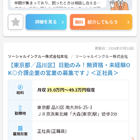
仲間が集まっており、困ったときは相談し合える環
境です。性別に関わらず活躍できるフラットな雰囲
気があります。
＜電動自転車でラクラク移動！身体への負担を軽減
詳細を見る
無料
紹介してもらう
＞会社から1人1台、専用の電動自転車が支給されま
す（一部例外あり）。お客様のご自宅への移動が快
適になるだけでなく、貸与された自転車での通勤も
可能です。移動の負担を減らして元気にケアに向き
合えます。
更新日：2026年07月10日
＜頑張りがしっかり給与に反映される仕組み＞「社
ソーシャルインクルー株式会社本社
ソーシャルインクルー株式会社
員を大事にする」をモットーに、業界トップクラス
【東京都／品川区】日勤のみ！無資格・未経験O
の給与水準を目指しています。賞与は年2回あり、資
格手当や土日出勤手当も充実。キャリアパスも明確
K◎介護企業の営業の募集です♪＜正社員＞
で、管理者へのステップアップなど、頑張りに応じ
て収入もやりがいもアップします。
月収
35.0万円～49.3万円
程度
給料
東京都 品川区 南大井6-25-3
勤務地
ＪＲ京浜東北線「大森(東京)駅」徒歩3分
正社員(正職員)
雇用形態