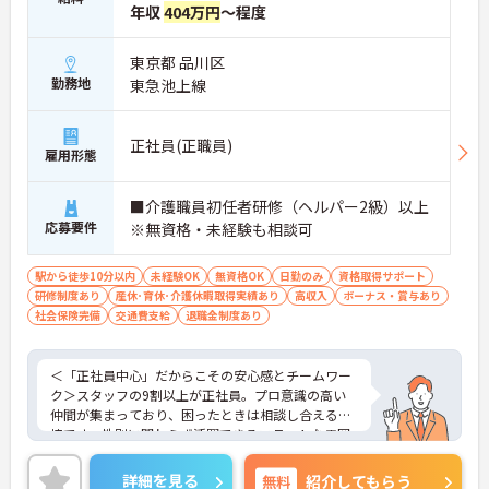
年収
404万円
～程度
東京都 品川区
勤務地
東急池上線
正社員(正職員)
雇用形態
■介護職員初任者研修（ヘルパー2級）以上
応募要件
※無資格・未経験も相談可
駅から徒歩10分以内
未経験OK
無資格OK
日勤のみ
資格取得サポート
研修制度あり
産休･育休･介護休暇取得実績あり
高収入
ボーナス・賞与あり
社会保険完備
交通費支給
退職金制度あり
＜「正社員中心」だからこその安心感とチームワー
ク＞スタッフの9割以上が正社員。プロ意識の高い
仲間が集まっており、困ったときは相談し合える環
境です。性別に関わらず活躍できるフラットな雰囲
気があります。
＜電動自転車でラクラク移動！身体への負担を軽減
詳細を見る
無料
紹介してもらう