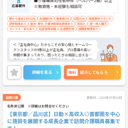
■介護職員初任者研修（ヘルパー2級）以上
長期的な就業を目指しやすい職場です
応募要件
※無資格・未経験も相談可
・賞与過去実績4.5ヶ月
・寮あり
駅から徒歩10分以内
未経験OK
無資格OK
日勤のみ
資格取得サポート
・退職金制度あり
研修制度あり
産休･育休･介護休暇取得実績あり
高収入
夏～秋入職可
→ 将来を見据えて安定した働き方を目指せます♪
ボーナス・賞与あり
社会保険完備
交通費支給
退職金制度あり
＜「正社員中心」だからこその安心感とチームワー
ク＞スタッフの9割以上が正社員。プロ意識の高い
仲間が集まっており、困ったときは相談し合える環
境です。性別に関わらず活躍できるフラットな雰囲
気があります。
＜電動自転車でラクラク移動！身体への負担を軽減
詳細を見る
無料
紹介してもらう
＞会社から1人1台、専用の電動自転車が支給されま
す（一部例外あり）。お客様のご自宅への移動が快
適になるだけでなく、貸与された自転車での通勤も
可能です。移動の負担を減らして元気にケアに向き
合えます。
訪問介護
更新日：2026年07月10日
＜頑張りがしっかり給与に反映される仕組み＞「社
名称非公開 ※詳細はお問合せください
員を大事にする」をモットーに、業界トップクラス
の給与水準を目指しています。賞与は年2回あり、資
【東京都／品川区】日勤×高収入◎首都圏を中心
格手当や土日出勤手当も充実。キャリアパスも明確
に施設を展開する成長企業で訪問介護職員募集で
で、管理者へのステップアップなど、頑張りに応じ
て収入もやりがいもアップします。