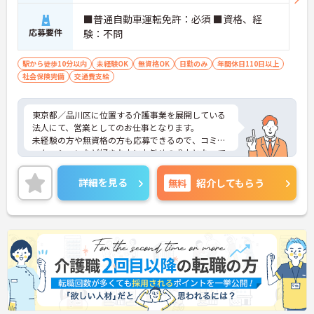
■普通自動車運転免許：必須 ■資格、経
応募要件
験：不問
駅から徒歩10分以内
未経験OK
無資格OK
日勤のみ
年間休日110日以上
社会保険完備
交通費支給
東京都／品川区に位置する介護事業を展開している
法人にて、営業としてのお仕事となります。
未経験の方や無資格の方も応募できるので、コミュ
ニケーションなど好きな人にお勧めの求人となって
おります◎月給35万円～なので、ご自身の頑張り次
第でお給料アップできます！
詳細を見る
無料
紹介してもらう
ご興味ある方は面接ポイントをお伝えしますので、
お気軽にお問い合わせください♪