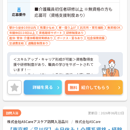
■介護職員初任者研修以上 ※無資格の方も
応募要件
応募可（資格支援制度あり）
駅から徒歩10分以内
残業少なめ
寮・借り上げ
託児所・育児補助
無資格OK
年間休日110日以上
資格取得サポート
研修制度あり
産休･育休･介護休暇取得実績あり
ボーナス・賞与あり
社会保険完備
交通費支給
退職金制度あり
＜スキルアップ・キャリア形成が可能＞資格取得支
援や研修制度があり、職員の学びをサポートされて
います！
＜ワークライフバランスを重視＞育児・介護に関す
る制度や社宅制度、各種手当など、長く安心して働
きやすい環境が整っています。
詳細を見る
無料
紹介してもらう
＜寄り添ったケアの実施＞利用者さまに深く寄り添
ったサービスの提供を目指し、職員の専門性を高め
るような人材育成にも注力されています。
ご興味のある方には、面接対策ポイント等、さらに
詳細をお話ししますのでお気軽にご相談ください！
訪問入浴
更新日：2026年06月22日
株式会社ASCareアスケア訪問入浴品川
株式会社ASCare
【東京都／品川区】土日休み！介護系資格・経験