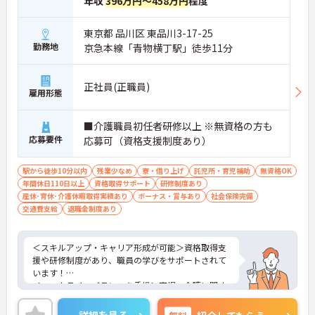
年収
396万円～458万円
程度
東京都 品川区 東品川3-17-25
勤務地
京急本線「青物横丁駅」徒歩11分
正社員(正職員)
雇用形態
■介護職員初任者研修以上 ※無資格の方も
応募要件
応募可（資格支援制度あり）
駅から徒歩10分以内
残業少なめ
寮・借り上げ
託児所・育児補助
無資格OK
年間休日110日以上
資格取得サポート
研修制度あり
産休･育休･介護休暇取得実績あり
ボーナス・賞与あり
社会保険完備
交通費支給
退職金制度あり
＜スキルアップ・キャリア形成が可能＞資格取得支
援や研修制度があり、職員の学びをサポートされて
います！
＜ワークライフバランスを重視＞育児・介護に関す
る制度や社宅制度、各種手当など、長く安心して働
きやすい環境が整っています。
詳細を見る