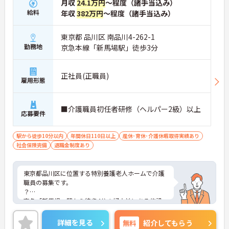
月収
24.1万円
～程度（諸手当込み）
専門性を着実に深めていける環境が用意されていま
給料
年収
382万円
～程度（諸手当込み）
す。
★おすすめPOINT★
東京都 品川区 南品川4-262-1
＜個別ＯＪＴとチーム連携で着実に成長！＞
勤務地
京急本線「新馬場駅」徒歩3分
・入職後はお一人おひとりの習熟度に合わせた個別
のＯＪＴ研修を実施し、ｅラーニングを用いた学習
の機会も提供されます
正社員(正職員)
雇用形態
・施設内には看護師が24時間常駐しており、急変時
の対応や専門的な医療処置は看護師が担当するため
負担が減ります
■介護職員初任者研修（ヘルパー2級）以上
・介護スタッフと看護スタッフの比率が1対1で相談
応募要件
しやすく、初任者研修や実務者研修からでも着実に
専門性を高められます
駅から徒歩10分以内
年間休日110日以上
産休･育休･介護休暇取得実績あり
＜残業月7時間以下で身体の負担を軽減！＞
社会保険完備
退職金制度あり
・常勤で働くスタッフの比率が90パーセント以上と
高く、急なシフト変更や無理な長時間勤務が発生し
にくい人員体制です
東京都品川区に位置する特別養護老人ホームで介護
・訪問スケジュールに沿って施設内でのケアを行う
職員の募集です。
ため、月平均の残業時間は5時間から7時間程度とか
？
なり少なめに抑えられます
京急「新馬場」駅から徒歩4分の好立地にある施設
・夜勤明けの翌日は原則としてお休みとなるシフト
です。無資格の方も応募可能で、資格取得を目指す
編成が組まれており、しっかりと休息を取りながら
方も歓迎されています。賞与は過去実績4.5ヶ月分の
長期的な就業が可能です
詳細を見る
無料
紹介してもらう
支給実績があり、寮や退職金制度など福利厚生も整