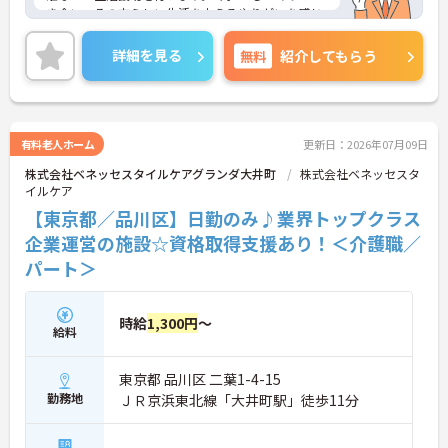
き合い、その方らしい生活を支えるやりがいを感じ
られるお仕事です。
＜手厚い研修とサポート体制＞入社時には研修施設
詳細を見る
無料
紹介してもらう
での7日間の集合研修があり、基礎からしっかり学
べます。現場配属後も、先輩職員が一緒に行うOJT
研修で丁寧に業務を教えるので、独り立ちまで安心
してステップアップできます。入社後のフォローア
ップ研修も定期的にあり、悩みや不安を解消しなが
有料老人ホーム
更新日：2026年07月09日
ら成長できます。
株式会社ベネッセスタイルケアグランダ大井町
株式会社ベネッセスタ
＜働きながら資格取得＆収入アップを目指せる＞
イルケア
「実務者研修」の費用は全額会社負担、「介護福祉
士」の講習会実施など、資格取得へのバックアップ
【東京都／品川区】日勤のみ♪業界トップクラス
が非常に充実しています。
企業運営の施設☆資格取得支援あり！＜介護職／
パート＞
時給
1,300円
～
給料
東京都 品川区 二葉1-4-15
勤務地
ＪＲ京浜東北線「大井町駅」徒歩11分