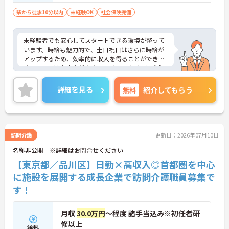
駅から徒歩10分以内
未経験OK
社会保険完備
未経験者でも安心してスタートできる環境が整って
います。時給も魅力的で、土日祝日はさらに時給が
アップするため、効率的に収入を得ることができま
す。シフトは自由度が高く、ライフスタイルに合わ
せて無理なく働けます。福利厚生も充実しており、
長く働き続けられる職場です。興味がある方はぜひ
詳細を見る
無料
紹介してもらう
ご応募ください。
訪問介護
更新日：2026年07月10日
名称非公開 ※詳細はお問合せください
【東京都／品川区】日勤×高収入◎首都圏を中心
に施設を展開する成長企業で訪問介護職員募集で
す！
月収
30.0万円
～程度 諸手当込み※初任者研
修以上
給料