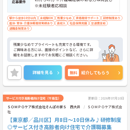
応募要件
※未経験者応相談
駅から徒歩10分以内
未経験OK
残業少なめ
資格取得サポート
研修制度あり
産休･育休･介護休暇取得実績あり
高収入
社会保険完備
交通費支給
退職金制度あり
残業少なめでプライベートも充実できる環境です。
ご興味ある方には、面接のポイントなど、さらに詳
細をお話致しますのでお気軽にご相談ください。
詳細を見る
無料
紹介してもらう
サービス付き高齢者向け住宅（サ高住）
更新日：2026年07月10日
ＳＯＭＰＯケア株式会社そんぽの家Ｓ 西大井
ＳＯＭＰＯケア株式会
社
【東京都／品川区】月8日～10日休み♪研修制度
◎サービス付き高齢者向け住宅で介護職募集