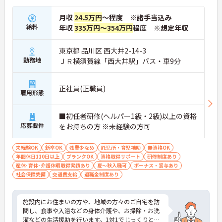
月収
24.5万円
～程度 ※諸手当込み
給料
年収
335万円～354万円
程度 ※想定年収
東京都 品川区 西大井2-14-3
勤務地
ＪＲ横須賀線「西大井駅」バス・車9分
正社員(正職員)
雇用形態
■初任者研修(ヘルパー1級・2級)以上の資格
応募要件
をお持ちの方 ※未経験の方可
未経験OK
新卒OK
残業少なめ
託児所・育児補助
無資格OK
年間休日110日以上
ブランクOK
資格取得サポート
研修制度あり
産休･育休･介護休暇取得実績あり
夏～秋入職可
ボーナス・賞与あり
社会保険完備
交通費支給
退職金制度あり
施設内にお住まいの方や、地域の方々のご自宅を訪
問し、食事や入浴などの身体介護や、お掃除・お洗
濯などの生活援助を行います。1対1でじっくりと向