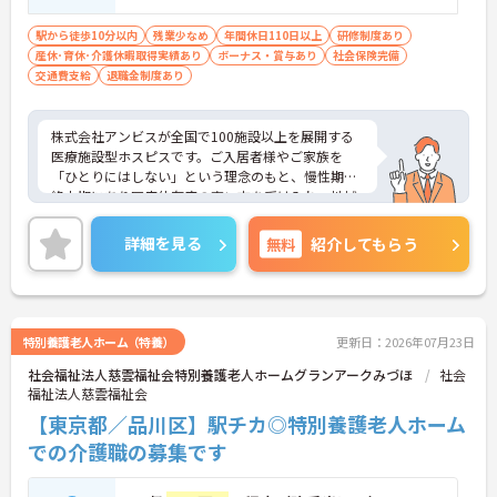
以上ある方、機械浴の使用の経験のある方
歓迎
駅から徒歩10分以内
残業少なめ
年間休日110日以上
研修制度あり
産休･育休･介護休暇取得実績あり
ボーナス・賞与あり
社会保険完備
交通費支給
退職金制度あり
株式会社アンビスが全国で100施設以上を展開する
医療施設型ホスピスです。ご入居者様やご家族を
「ひとりにはしない」という理念のもと、慢性期や
終末期にあり医療依存度の高い方を受け入れ、地域
医療を支える社会的意義の高い事業を推進していま
す。現場には看護師が24時間常駐しています。急変
詳細を見る
無料
紹介してもらう
時の対応や医療行為は看護師が担当するため、初任
者研修や実務者研修の方も食事介助や入浴介助など
の生活を支えるケアに専念できる環境です。多職種
で情報を共有し、一人で判断を抱え込まないチーム
連携の体制がしっかりと整っています。働き方の面
特別養護老人ホーム（特養）
更新日：2026年07月23日
では、夜勤明けの翌日が原則として公休となるほ
社会福祉法人慈雲福祉会特別養護老人ホームグランアークみづほ
社会
か、月平均の残業時間も5時間から7時間程度とかな
福祉法人慈雲福祉会
り少なめです。常勤スタッフの比率が90パーセント
を超えているため急な勤務変更が発生しにくく、あ
【東京都／品川区】駅チカ◎特別養護老人ホーム
らかじめ決められた訪問予定表に沿って規則正しく
での介護職の募集です
働けます。入職後は現場スタッフによるお一人おひ
とりに合わせた個別のOJT研修が実施されます。eラ
ーニングも導入されており、多職種と連携しながら