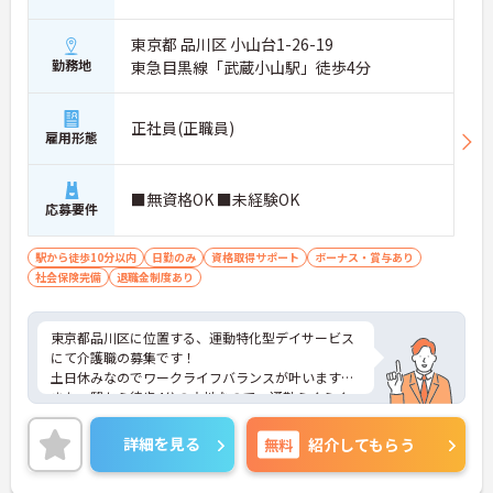
東京都 品川区 小山台1-26-19
勤務地
東急目黒線「武蔵小山駅」徒歩4分
正社員(正職員)
雇用形態
■無資格OK ■未経験OK
応募要件
駅から徒歩10分以内
日勤のみ
資格取得サポート
ボーナス・賞与あり
社会保険完備
退職金制度あり
東京都品川区に位置する、運動特化型デイサービス
にて介護職の募集です！
土日休みなのでワークライフバランスが叶います☆
また、駅から徒歩4分の立地なので、通勤らくらく
です♪
ご興味のある方には、面接対策ポイントなど、さら
詳細を見る
無料
紹介してもらう
に詳細をお話しいたしますのでお気軽にご相談くだ
さい！