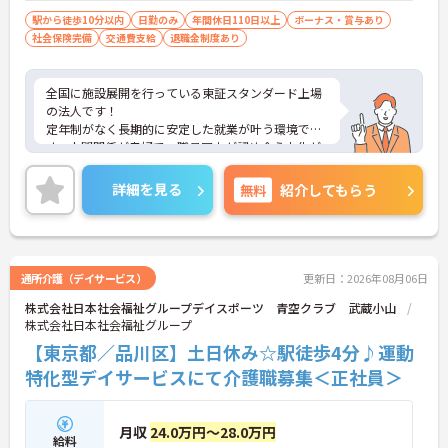
駅から徒歩10分以内
日勤のみ
年間休日110日以上
ボーナス・賞与あり
社会保険完備
交通費支給
退職金制度あり
全国に施設展開を行っている東証スタンダード上場
の法人です！
定年制がなく長期的に安定した就業が叶う環境で
す。人間関係が良好で、職員同士が認め合う文化が
根付いています。
ご興味のある方には、面接対策ポイントなど、さら
詳細を見る
無料
紹介してもらう
に詳細をご案内しますのでお気軽にご相談くださ
い！
通所介護（デイサービス）
更新日：2026年08月06日
株式会社日本社会福祉グループデイスポーツ 青空クラブ 武蔵小山
株式会社日本社会福祉グループ
【東京都／品川区】土日休み☆駅徒歩4分♪運動
特化型デイサービスにて介護職募集＜正社員＞
月収
24.0万円～28.0万円
給料