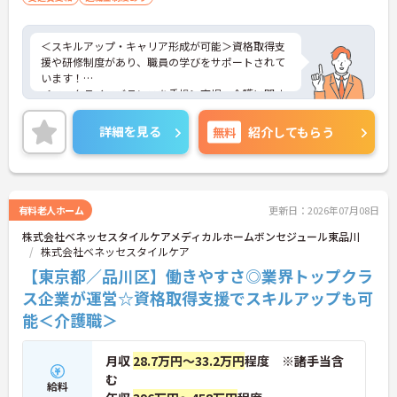
＜スキルアップ・キャリア形成が可能＞資格取得支
援や研修制度があり、職員の学びをサポートされて
います！
＜ワークライフバランスを重視＞育児・介護に関す
る制度や社宅制度、各種手当など、長く安心して働
きやすい環境が整っています。
詳細を見る
無料
紹介してもらう
＜寄り添ったケアの実施＞利用者さまに深く寄り添
ったサービスの提供を目指し、職員の専門性を高め
るような人材育成にも注力されています。
ご興味のある方には、面接対策ポイント等、さらに
詳細をお話ししますのでお気軽にご相談ください！
有料老人ホーム
更新日：2026年07月08日
株式会社ベネッセスタイルケアメディカルホームボンセジュール東品川
株式会社ベネッセスタイルケア
【東京都／品川区】働きやすさ◎業界トップクラ
ス企業が運営☆資格取得支援でスキルアップも可
能＜介護職＞
月収
28.7万円～33.2万円
程度 ※諸手当含
む
給料