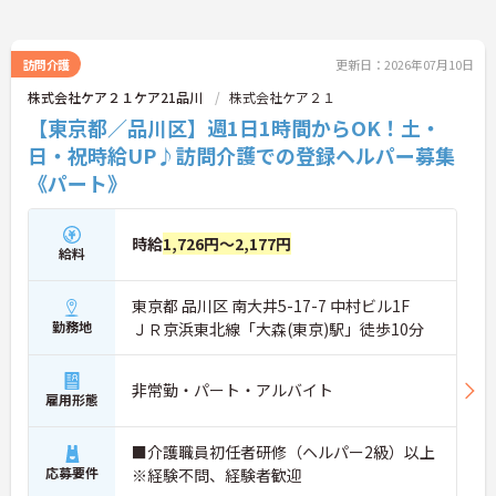
訪問介護
更新日：2026年07月10日
株式会社ケア２１ケア21品川
株式会社ケア２１
【東京都／品川区】週1日1時間からOK！土・
日・祝時給UP♪訪問介護での登録ヘルパー募集
《パート》
時給
1,726円～2,177円
給料
東京都 品川区 南大井5-17-7 中村ビル1F
勤務地
ＪＲ京浜東北線「大森(東京)駅」徒歩10分
非常勤・パート・アルバイト
雇用形態
■介護職員初任者研修（ヘルパー2級）以上
応募要件
※経験不問、経験者歓迎