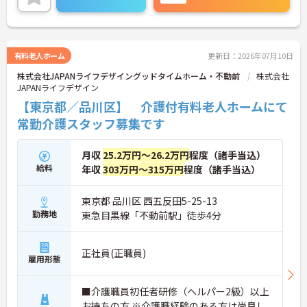
＞会社から1人1台、専用の電動自転車が支給されま
す（一部例外あり）。お客様のご自宅への移動が快
適になるだけでなく、貸与された自転車での通勤も
可能です。移動の負担を減らして元気にケアに向き
合えます。
有料老人ホーム
更新日：2026年07月10日
＜頑張りがしっかり給与に反映される仕組み＞「社
株式会社JAPANライフデザイングッドタイムホーム・不動前
株式会社
員を大事にする」をモットーに、業界トップクラス
JAPANライフデザイン
の給与水準を目指しています。賞与は年2回あり、資
格手当や土日出勤手当も充実。キャリアパスも明確
【東京都／品川区】 介護付有料老人ホームにて
で、管理者へのステップアップなど、頑張りに応じ
常勤介護スタッフ募集です
て収入もやりがいもアップします。
月収
25.2万円～26.2万円
程度（諸手当込）
給料
年収
303万円～315万円
程度（諸手当込）
東京都 品川区 西五反田5-25-13
勤務地
東急目黒線「不動前駅」徒歩4分
正社員(正職員)
雇用形態
■介護職員初任者研修（ヘルパー2級）以上
お持ちの方 ※介護職経験のある方は尚良し