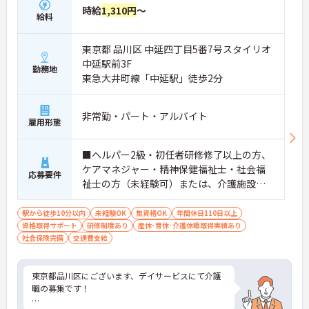
時給
1,310円
～
給料
東京都 品川区 中延四丁目5番7号スタイリオ
中延駅前3F
勤務地
東急大井町線「中延駅」徒歩2分
非常勤・パート・アルバイト
雇用形態
■ヘルパー2級・初任者研修修了以上の方、
ケアマネジャー・精神保健福祉士・社会福
応募要件
祉士の方（未経験可）または、介護施設・
病院等にて実務経験6カ月以上の方 ※土祝日
に月2回以上勤務出来る方
駅から徒歩10分以内
未経験OK
無資格OK
年間休日110日以上
資格取得サポート
研修制度あり
産休･育休･介護休暇取得実績あり
社会保険完備
交通費支給
東京都品川区にございます、デイサービスにて介護
職の募集です！