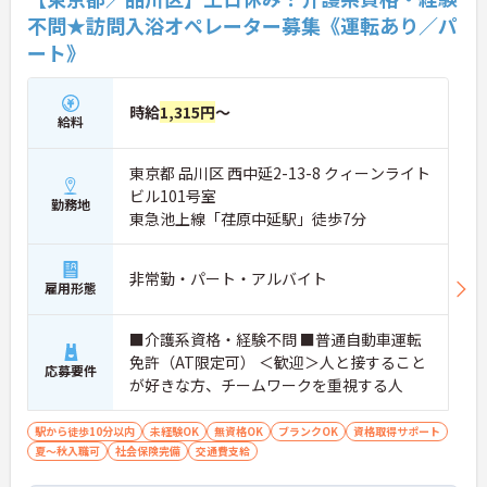
不問★訪問入浴オペレーター募集《運転あり／パ
ート》
時給
1,315円
～
給料
東京都 品川区 西中延2-13-8 クィーンライト
ビル101号室
勤務地
東急池上線「荏原中延駅」徒歩7分
非常勤・パート・アルバイト
雇用形態
■介護系資格・経験不問 ■普通自動車運転
免許（AT限定可） ＜歓迎＞人と接すること
応募要件
が好きな方、チームワークを重視する人
駅から徒歩10分以内
未経験OK
無資格OK
ブランクOK
資格取得サポート
夏～秋入職可
社会保険完備
交通費支給