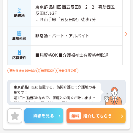
東京都 品川区 西五反田8－2－2 喜助西五
反田ビル3F
勤務地
ＪＲ山手線「五反田駅」徒歩7分
非常勤・パート・アルバイト
雇用形態
■無資格OK ■介護福祉士有資格者歓迎
応募要件
駅から徒歩10分以内
無資格OK
社会保険完備
東京都品川区に位置する、訪問介護にて介護職の募
集です！
週1日～勤務OKなので、家庭との両立が叶います◎
駅から徒歩2分の好立地なので通勤らくらくです♪
ご興味のある方には、面接対策ポイントなど、さら
に詳細をお話しいたしますのでお気軽にご相談くだ
詳細を見る
無料
紹介してもらう
さい！