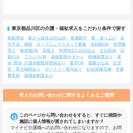
東京都品川区の介護・福祉求人をこだわり条件で探す
夜勤専従
駅から徒歩10分以内
車通勤可
寮・借り上げ
住
宅手当・補助
オープニングスタッフ募集
未経験OK
管理職
求人
無資格OK
高収入
年間休日110日以上
土日祝休
日
勤のみ
ブランクOK
資格取得サポート
研修制度あり
産
休･育休･介護休暇取得実績あり
新卒OK
残業少なめ
託児
所・育児補助あり
ボーナス・賞与あり
社会保険完備
交通
費支給
退職金制度あり
求人のお問い合わせに関するよくあるご質問
このページから問い合わせをすると、すぐに病院や
施設に個人情報が渡されてしまいますか？
マイナビ介護職へのお問い合わせになりますので、お問