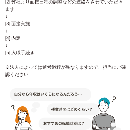
[2] 弊社より面接日程の調整などの連絡をさせていただき
ます
↓
[3] 面接実施
↓
[4] 内定
↓
[5] 入職手続き
※法人によっては選考過程が異なりますので、担当にご確
認ください