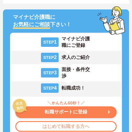
マイナビ介護職に
お気軽にご相談
下さい！
マイナビ介護
1
STEP
職にご登録
2
求人のご紹介
STEP
面接・条件交
3
STEP
渉
4
転職成功！
STEP
転職サポートに登録
はじめて転職する方へ