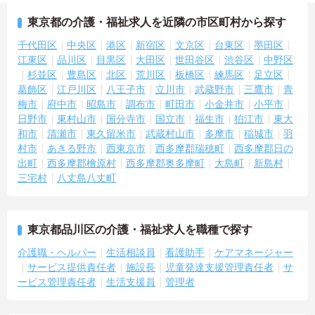
東京都の介護・福祉求人を近隣の市区町村から探す
千代田区
中央区
港区
新宿区
文京区
台東区
墨田区
江東区
品川区
目黒区
大田区
世田谷区
渋谷区
中野区
杉並区
豊島区
北区
荒川区
板橋区
練馬区
足立区
葛飾区
江戸川区
八王子市
立川市
武蔵野市
三鷹市
青
梅市
府中市
昭島市
調布市
町田市
小金井市
小平市
日野市
東村山市
国分寺市
国立市
福生市
狛江市
東大
和市
清瀬市
東久留米市
武蔵村山市
多摩市
稲城市
羽
村市
あきる野市
西東京市
西多摩郡瑞穂町
西多摩郡日の
出町
西多摩郡檜原村
西多摩郡奥多摩町
大島町
新島村
三宅村
八丈島八丈町
東京都品川区の介護・福祉求人を職種で探す
介護職・ヘルパー
生活相談員
看護助手
ケアマネージャー
サービス提供責任者
施設長
児童発達支援管理責任者
サ
ービス管理責任者
生活支援員
管理者