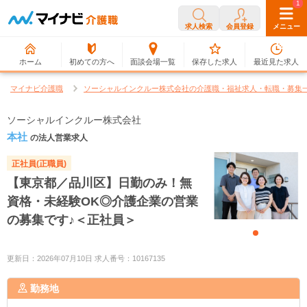
0
1
求人検索
会員登録
メニュー
ホーム
初めての方へ
面談会場一覧
保存した求人
最近見た求人
マイナビ介護職
ソーシャルインクルー株式会社の介護職・福祉求人・転職・募集
ソーシャルインクルー株式会社
本社
の法人営業求人
正社員(正職員)
【東京都／品川区】日勤のみ！無
資格・未経験OK◎介護企業の営業
の募集です♪＜正社員＞
更新日：2026年07月10日 求人番号：10167135
勤務地