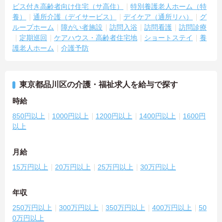
ビス付き高齢者向け住宅（サ高住）
特別養護老人ホーム（特
養）
通所介護（デイサービス）
デイケア（通所リハ）
グ
ループホーム
障がい者施設
訪問入浴
訪問看護
訪問診療
定期巡回
ケアハウス・高齢者住宅地
ショートステイ
養
護老人ホーム
介護予防
東京都品川区の介護・福祉求人を給与で探す
時給
850円以上
1000円以上
1200円以上
1400円以上
1600円
以上
月給
15万円以上
20万円以上
25万円以上
30万円以上
年収
250万円以上
300万円以上
350万円以上
400万円以上
50
0万円以上