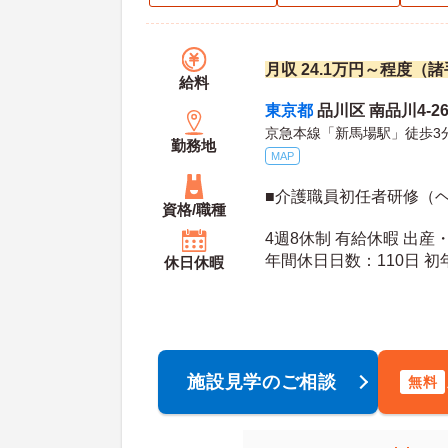
月収 24.1万円～程度（
給料
東京都
品川区 南品川4-26
京急本線「新馬場駅」徒歩3
勤務地
MAP
■介護職員初任者研修（
資格/職種
4週8休制 有給休暇 出産
年間休
休日休暇
施設見学のご相談
無料