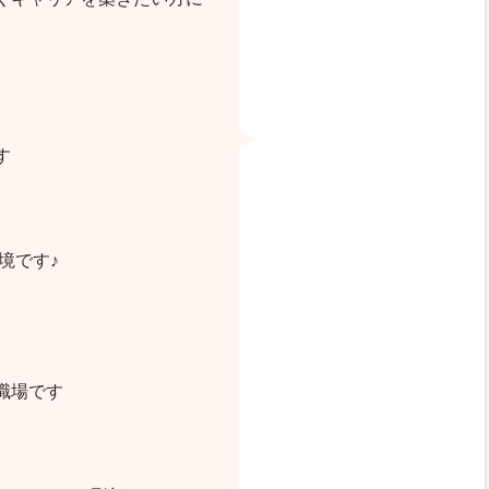
す
境です♪
職場です