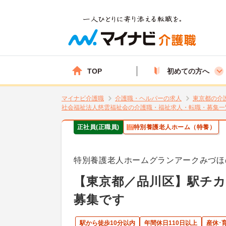
TOP
初めての方へ
マイナビ介護職
介護職・ヘルパーの求人
東京都の介
社会福祉法人慈雲福祉会の介護職・福祉求人・転職・募集一
正社員(正職員)
特別養護老人ホーム（特養）
特別養護老人ホームグランアークみづほ
【東京都／品川区】駅チ
募集です
駅から徒歩10分以内
年間休日110日以上
産休･