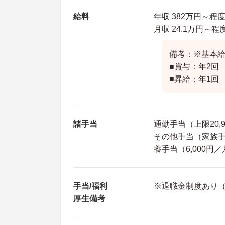
給料
年収 382万円～程
月収 24.1万円～
備考：※基本給2
■賞与：年2回 
■昇給：年1回
諸手当
通勤手当（上限20,
その他手当（家族手当
養手当（6,000円
手当/福利
※退職金制度あり（
厚生備考