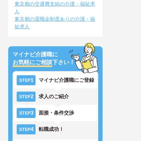
東京都の交通費支給の介護・福祉求
人
東京都の退職金制度ありの介護・福
祉求人
マイナビ介護職に
お気軽にご相談
下さい！
1
マイナビ介護職にご登録
STEP
2
求人のご紹介
STEP
3
面接・条件交渉
STEP
4
転職成功！
STEP