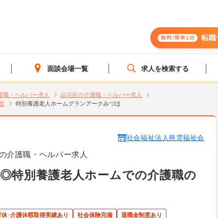
転職
無料!簡単1分
面談会場一覧
求人を検索する
護職・ヘルパー求人
品川区の介護職・ヘルパー求人
覧
特別養護老人ホームグランアークみづほ
社会福祉法人慈雲福祉会
の介護職・ヘルパー求人
カ◎特別養護老人ホームでの介護職の
育休･介護休暇取得実績あり
社会保険完備
退職金制度あり