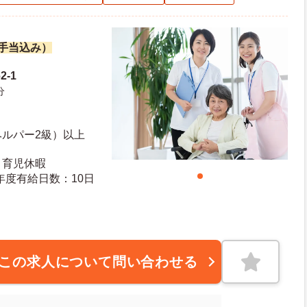
諸手当込み）
2-1
分
ヘルパー2級）以上
・育児休暇
日日数：110日 初年度有給日数：10日
この求人について問い合わせる