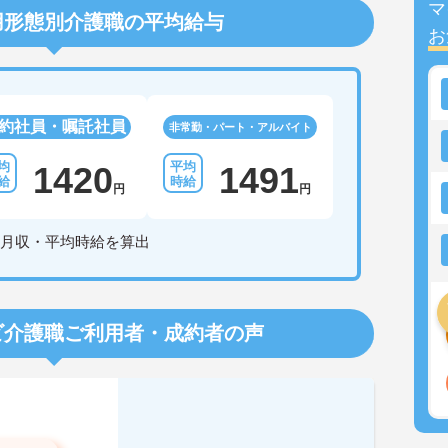
マ
用形態別介護職の平均給与
お
約社員・嘱託社員
非常勤・パート・アルバイト
1420
1491
円
円
月収・平均時給を算出
ビ介護職
ご利用者・成約者の声