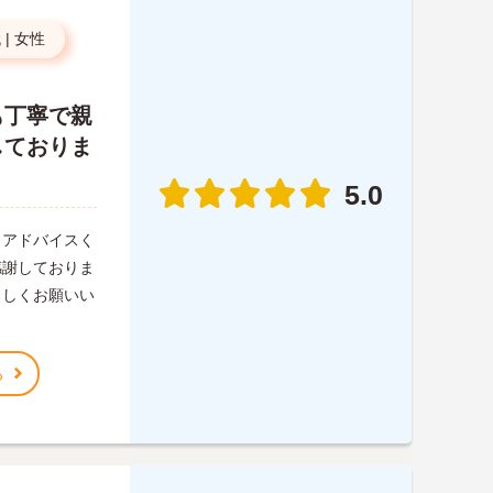
代
|
女性
も丁寧で親
しておりま
5.0
、アドバイスく
感謝しておりま
ろしくお願いい
る