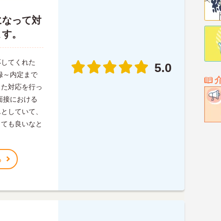
になって対
ます。
応してくれた
5.0
録～内定まで
った対応を行っ
面接における
んとしていて、
しても良いなと
る