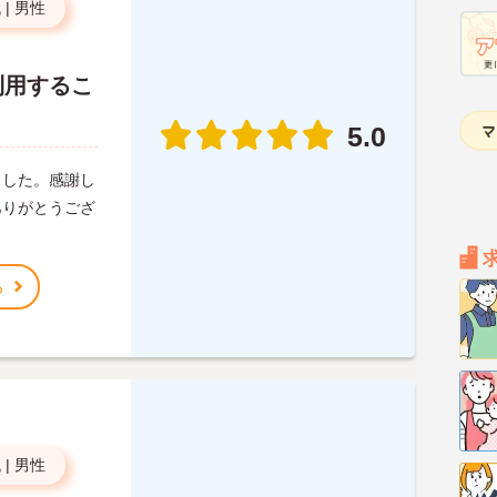
代
|
男性
利用するこ
5.0
ました。感謝し
ありがとうござ
る
代
|
男性