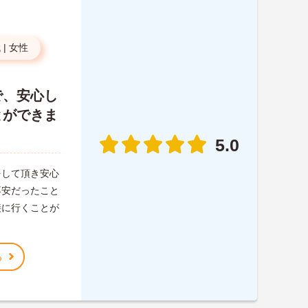
代
|
女性
で、安心し
とができま
5.0
をして頂き安心
不安だったこと
接に行くことが
る