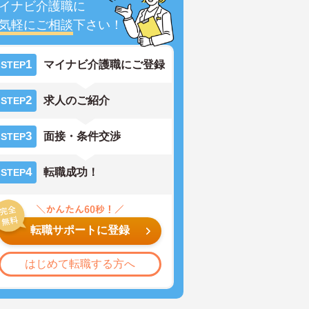
イナビ介護職に
気軽にご相談
下さい！
1
マイナビ介護職にご登録
STEP
2
求人のご紹介
STEP
3
面接・条件交渉
STEP
4
転職成功！
STEP
転職サポートに登録
はじめて転職する方へ