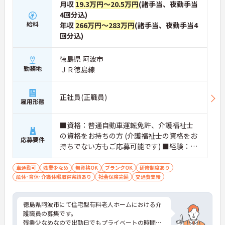
月収
19.3万円～20.5万円
(諸手当、夜勤手当
4回分込)
給料
年収
266万円～283万円
(諸手当、夜勤手当4
回分込)
徳島県 阿波市
勤務地
ＪＲ徳島線
正社員(正職員)
雇用形態
■資格：普通自動車運転免許、介護福祉士
の資格をお持ちの方 (介護福祉士の資格をお
応募要件
持ちでない方もご応募可能です) ■経験：不
問
車通勤可
残業少なめ
無資格OK
ブランクOK
研修制度あり
産休･育休･介護休暇取得実績あり
社会保険完備
交通費支給
徳島県阿波市にて住宅型有料老人ホームにおける介
護職員の募集です。
残業少なめなので出勤日でもプライベートの時間を