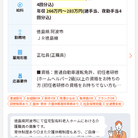
4回分込)
給料
年収
266万円～283万円
(諸手当、夜勤手当4
回分込)
徳島県 阿波市
勤務地
ＪＲ徳島線
正社員(正職員)
雇用形態
■資格：普通自動車運転免許、初任者研修
(ホームヘルパー2級)以上の資格をお持ちの
応募要件
方 (初任者研修の資格をお持ちでない方もご
応募可能です) ■経験：不問
車通勤可
未経験OK
新卒OK
残業少なめ
無資格OK
ブランクOK
研修制度あり
産休･育休･介護休暇取得実績あり
社会保険完備
交通費支給
徳島県阿波市にて住宅型有料老人ホームにおける介
護職員の募集です。
育休制度あり◎また介護休暇制度もあり、ご自身の
ライフステージに合わせて働きやすい環境が整って