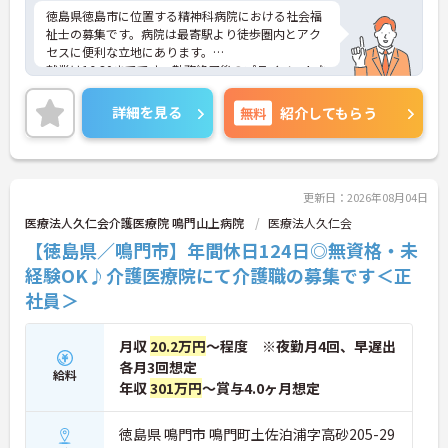
徳島県徳島市に位置する精神科病院における社会福
祉士の募集です。病院は最寄駅より徒歩圏内とアク
セスに便利な立地にあります。
就業は16:30までです。勤務終了後のプライベートな
時間も充実させることができます。また、育児休業
や介護休業の取得実績があり、ライフステージが変
詳細を見る
無料
紹介してもらう
化しても働ける職場環境です。
ご興味のある方には、面接対策ポイントなど、さら
に詳細をご案内しますのでお気軽にご相談くださ
い！
更新日：2026年08月04日
医療法人久仁会介護医療院 鳴門山上病院
医療法人久仁会
【徳島県／鳴門市】年間休日124日◎無資格・未
経験OK♪介護医療院にて介護職の募集です＜正
社員＞
月収
20.2万円
～程度 ※夜勤月4回、早遅出
各月3回想定
給料
年収
301万円
～賞与4.0ヶ月想定
徳島県 鳴門市 鳴門町土佐泊浦字高砂205-29