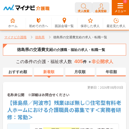
0
0
求人検索
会員登録
メニュー
ホーム
初めての方へ
面談会場一覧
保存した求人
最近見た求人
マイナビ介護職
徳島県
徳島県の交通費支給の求人・転職一覧
徳島県の交通費支給
の介護職・福祉の求人・転職一覧
405
この条件の介護・福祉求人数
非公開求人
件 ＋
おすすめ順
新着順
月収順
年収順
更新日：2026年08月05日
名称非公開 ※詳細はお問合せください
【徳島県／阿波市】残業ほぼ無し◎住宅型有料老
人ホームにおける介護職員の募集です＜実務者研
修：常勤＞