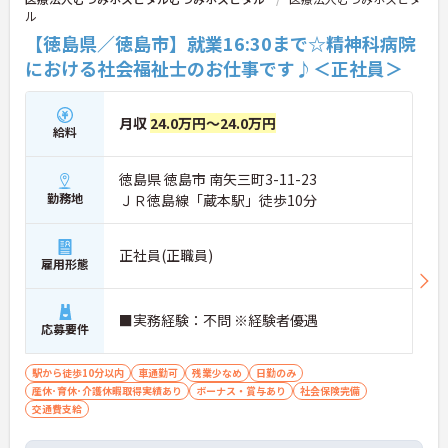
ル
【徳島県／徳島市】就業16:30まで☆精神科病院
における社会福祉士のお仕事です♪＜正社員＞
月収
24.0万円～24.0万円
給料
徳島県 徳島市 南矢三町3-11-23
勤務地
ＪＲ徳島線「蔵本駅」徒歩10分
正社員(正職員)
雇用形態
■実務経験：不問 ※経験者優遇
応募要件
駅から徒歩10分以内
車通勤可
残業少なめ
日勤のみ
産休･育休･介護休暇取得実績あり
ボーナス・賞与あり
社会保険完備
交通費支給