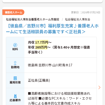
い！
養護老人ホーム
更新日：2026年07月29日
社会福祉法人博友会養護老人ホーム芳越荘
社会福祉法人博友会
【徳島県／吉野川市】福利厚生充実♪養護老人ホ
ームにて生活相談員の募集です＜正社員＞
月収
17.7万円
～
年収
269万円
～（賞与3.40ヶ月想定※宿直
給料
手当除く）
徳島県 吉野川市 山川町青木17
勤務地
正社員(正職員)
雇用形態
■高齢者施設等における相談援助業務あれ
ば尚可 ■必要なPCスキル：ワード・エクセ
応募要件
ル等による基本的な文書作成スキル