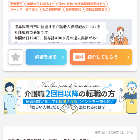
→ ご自身に合った通勤方法を選べます♪
車通勤可
年間休日110日以上
産休･育休･介護休暇取得実績あり
ボーナス・賞与あり
社会保険完備
交通費支給
退職金制度あり
徳島県鳴門市に位置する介護老人保健施設における
介護職員の募集です。
年間休日124日、賞与計4.00ヶ月の過去実績があ
り、長く働きやすい環境です。マイカー通勤可能で
駐車場も完備されています。退職金制度もあり、安
定した就業を目指せます。
詳細を見る
無料
紹介してもらう
ご興味のある方には、面接対策ポイントなどさらに
詳細をお話いたしますので、お気軽にご相談くださ
い。
■ 働きやすい休日数が魅力
年間休日が充実している職場です
・年間休日124日
・夏期休暇2日
・年末年始休暇3日
→ プライベートとの両立を目指しやすい環境です♪
更新日：2026年08月04日
■ 安定収入を目指せる待遇