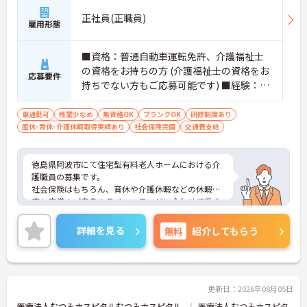
正社員(正職員)
雇用形態
■資格：普通自動車運転免許、介護福祉士
の資格をお持ちの方 (介護福祉士の資格をお
応募要件
持ちでない方もご応募可能です) ■経験：不
問
車通勤可
残業少なめ
無資格OK
ブランクOK
研修制度あり
産休･育休･介護休暇取得実績あり
社会保険完備
交通費支給
徳島県阿波市にて住宅型有料老人ホームにおける介
護職員の募集です。
社会保険はもちろん、育休や介護休暇などの休暇制
度も完備！ご自身のライフステージに合わせて働き
やすい環境が整っています◎
マイカー通勤OK 無料駐車場完備なので、通勤のス
詳細を見る
無料
紹介してもらう
トレスが少ないのも嬉しいポイントです。
あなたの経験やスキルを活かして、高齢者の皆さま
が安心して過ごせる空間づくりにチャレンジしてみ
ませんか？
ご興味ある方には、面接対策ポイントなど、詳細を
更新日：2026年08月05日
お話しいたしますのでお気軽にご相談ください。
医療法人むつみホスピタルむつみホスピタル
医療法人むつみホスピタ