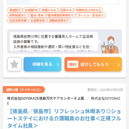
車通勤可
未経験OK
残業少なめ
日勤のみ
年間休日110日以上
研修制度あり
産休･育休･介護休暇取得実績あり
ボーナス・賞与あり
社会保険完備
交通費支給
退職金制度あり
徳島県吉野川市に位置する養護老人ホームで生活相
談員の募集です。
入所者様の相談援助や通院・買い物支援などを担う
お仕事です。週休2日制を採用しており、年間休日は
112日確保されています。賞与は過去実績で3.40ヶ
月分、昇給実績もあり、長く働きやすい環境です。
詳細を見る
無料
紹介してもらう
扶養手当や住居手当など各種手当も整っています。
ご興味のある方には、面接対策ポイントなどさらに
詳細をお話いたしますので、お気軽にご相談くださ
い。
通所介護（デイサービス）
更新日：2026年07月29日
株式会社SOYOKAZE徳島万代ケアセンターそよ風
株式会社SOYOKAZ
■ 働きやすさと休日充実
E
週休2日制でメリハリをつけて勤務できる環境です
【徳島県／徳島市】リフレッシュ休暇あり◎ショ
・年間休日112日
ートステイにおける介護職員のお仕事＜正規フル
・週休2日制
タイム社員＞
・月平均残業6時間