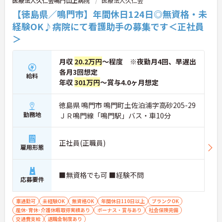
医療法人久仁会鳴門山上病院
医療法人久仁会
【徳島県／鳴門市】年間休日124日◎無資格・未
各種手当や賞与実績があります
経験OK♪病院にて看護助手の募集です＜正社員
・賞与計4.00ヶ月の過去実績
・夜勤手当支給
＞
・皆勤手当あり
→ 安定した収入形成を目指せる環境です♪
月収
20.2万円
～程度 ※夜勤月4回、早遅出
各月3回想定
給料
■ 通勤しやすい勤務環境
年収
301万円
～賞与4.0ヶ月想定
通勤面にも配慮された職場です
徳島県 鳴門市 鳴門町土佐泊浦字高砂205-29
・マイカー通勤可
勤務地
・駐車場あり
ＪＲ鳴門線「鳴門駅」バス・車10分
・鳴門駅から車10分
→ ご自身に合った通勤方法を選べます♪
正社員(正職員)
雇用形態
■無資格でも可 ■経験不問
応募要件
車通勤可
未経験OK
無資格OK
年間休日110日以上
ブランクOK
産休･育休･介護休暇取得実績あり
ボーナス・賞与あり
社会保険完備
交通費支給
退職金制度あり