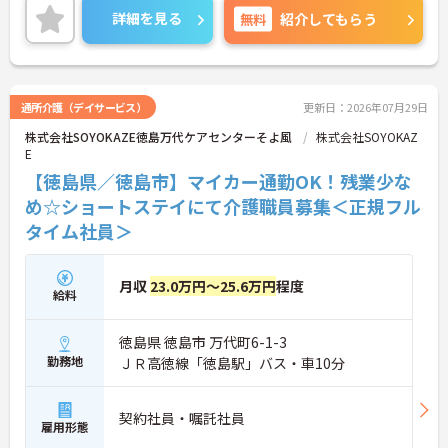
キルアップが目指せる環境です。
詳細を見る
無料
紹介してもらう
ご興味のある方には、面接対策ポイントなど、さら
に詳細をご案内しますのでお気軽にご相談くださ
い！
通所介護（デイサービス）
更新日：2026年07月29日
株式会社SOYOKAZE徳島万代ケアセンターそよ風
株式会社SOYOKAZ
E
【徳島県／徳島市】マイカー通勤OK！残業少な
め☆ショートステイにて介護職員募集＜正規フル
タイム社員＞
月収
23.0万円～25.6万円
程度
給料
徳島県 徳島市 万代町6-1-3
勤務地
ＪＲ高徳線「徳島駅」バス・車10分
契約社員・嘱託社員
雇用形態