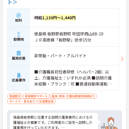
ト＞
時給
1,130円～1,440円
給料
徳島県 板野郡板野町 吹田字西山68-10
勤務地
ＪＲ高徳線「板野駅」徒歩15分
非常勤・パート・アルバイト
雇用形態
■介護職員初任者研修（ヘルパー2級）以
上、介護福祉士：いずれか必須 ■訪問介護
応募要件
未経験・ブランク：可 ■普通自動車運転免
許：必須
車通勤可
資格取得サポート
産休･育休･介護休暇取得実績あり
ボーナス・賞与あり
交通費支給
徳島県板野郡に位置する訪問介護事業所における介
護福祉士の募集です。ご利用者のご自宅へ訪問し介
護業務を行っていただきます。