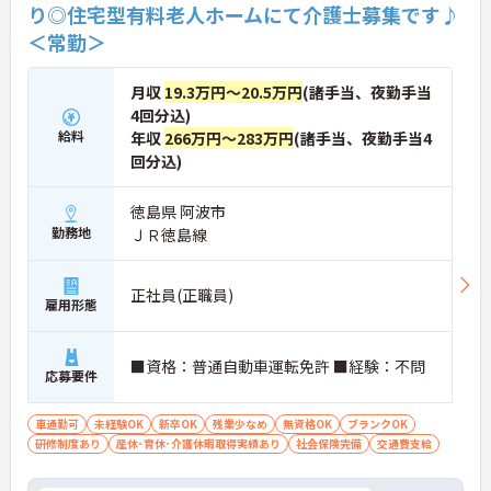
り◎住宅型有料老人ホームにて介護士募集です♪
＜常勤＞
月収
19.3万円～20.5万円
(諸手当、夜勤手当
4回分込)
給料
年収
266万円～283万円
(諸手当、夜勤手当4
回分込)
徳島県 阿波市
勤務地
ＪＲ徳島線
正社員(正職員)
雇用形態
■資格：普通自動車運転免許 ■経験：不問
応募要件
車通勤可
未経験OK
新卒OK
残業少なめ
無資格OK
ブランクOK
研修制度あり
産休･育休･介護休暇取得実績あり
社会保険完備
交通費支給