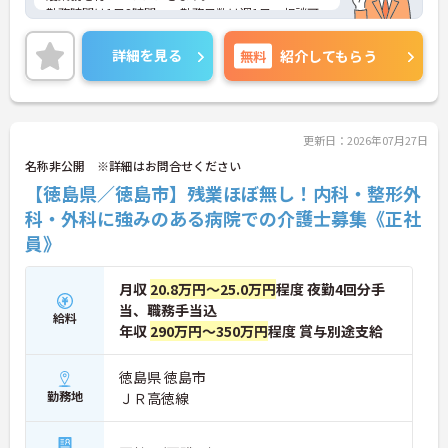
勤務時間は1日2時間～、勤務日数は週1日～相談可
能です。未経験の方やブランクがある方も歓迎で
す。残業は基本ないので、ワークライフバランスを
詳細を見る
無料
紹介してもらう
保ちながらご勤務いただけます。
ご興味のある方には、面接対策ポイントなど、さら
に詳細をお話しいたしますのでお気軽にご相談くだ
さい！
更新日：2026年07月27日
名称非公開 ※詳細はお問合せください
【徳島県／徳島市】残業ほぼ無し！内科・整形外
科・外科に強みのある病院での介護士募集《正社
員》
月収
20.8万円～25.0万円
程度 夜勤4回分手
当、職務手当込
給料
年収
290万円～350万円
程度 賞与別途支給
徳島県 徳島市
勤務地
ＪＲ高徳線