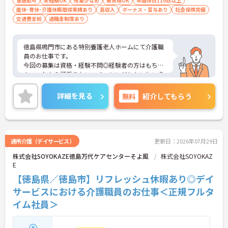
車通勤可
未経験OK
残業少なめ
無資格OK
年間休日110日以上
産休･育休･介護休暇取得実績あり
高収入
ボーナス・賞与あり
社会保険完備
交通費支給
退職金制度あり
徳島県鳴門市にある特別養護老人ホームにて介護職
員のお仕事です。
今回の募集は資格・経験不問◎経験者の方はもちろ
ん、これから頑張りたい、チャレンジしたいという
方にもオススメの求人★
年間休日110日以上あり、残業はほとんど無し！し
詳細を見る
無料
紹介してもらう
っかり働いてしっかり休める、社員にとって理想の
働き方を実現できますよ♪
ご興味ある方には、面接対策ポイントなど、さらに
詳細をお話しいたしますのでお気軽にご相談くださ
い。
通所介護（デイサービス）
更新日：2026年07月29日
株式会社SOYOKAZE徳島万代ケアセンターそよ風
株式会社SOYOKAZ
E
【徳島県／徳島市】リフレッシュ休暇あり◎デイ
サービスにおける介護職員のお仕事＜正規フルタ
イム社員＞