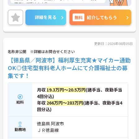
確保して頂けます◎
社会保険をはじめ、育児休暇、介護休暇制度など福
利厚生もしっかり★安心して働ける環境が整ってい
詳細を見る
無料
紹介してもらう
ます！
ご興味ある方には、面接対策ポイントなど、詳細を
お話しいたしますのでお気軽にご相談ください。
更新日：2026年08月05日
名称非公開 ※詳細はお問合せください
【徳島県／阿波市】福利厚生充実★マイカー通勤
OK◎住宅型有料老人ホームにて介護福祉士の募
集です！
月収
19.3万円～20.5万円
(諸手当、夜勤手当
4回分込)
給料
年収
266万円～283万円
(諸手当、夜勤手当4
回分込)
徳島県 阿波市
勤務地
ＪＲ徳島線