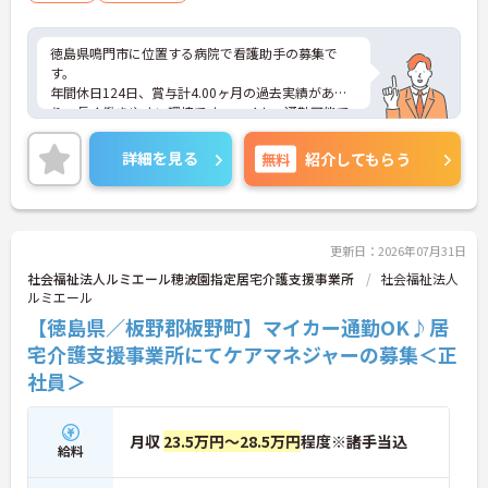
徳島県鳴門市に位置する病院で看護助手の募集で
す。
年間休日124日、賞与計4.00ヶ月の過去実績があ
り、長く働きやすい環境です。マイカー通勤可能で
駐車場も完備されています。退職金制度もあり、安
定した就業を目指せます。
詳細を見る
無料
紹介してもらう
ご興味のある方には、面接対策ポイントなどさらに
詳細をお話いたしますので、お気軽にご相談くださ
い。
更新日：2026年07月31日
■ 働きやすい休日数が魅力
社会福祉法人ルミエール穂波園指定居宅介護支援事業所
社会福祉法人
ルミエール
年間休日が充実している職場です
【徳島県／板野郡板野町】マイカー通勤OK♪居
・年間休日124日
・夏期休暇2日
宅介護支援事業所にてケアマネジャーの募集＜正
・年末年始休暇3日
社員＞
→ プライベートとの両立を目指しやすい環境です♪
月収
23.5万円～28.5万円
程度※諸手当込
■ 安定収入を目指せる待遇
給料
各種手当や賞与実績があります