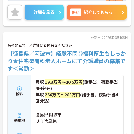
います。
また残業少なめなので出勤日でもプライベートの時
詳細を見る
無料
紹介してもらう
間を確保して頂けます★
ご興味ある方には、面接対策ポイントなど、詳細を
お話しいたしますのでお気軽にご相談ください。
更新日：2026年08月05日
名称非公開 ※詳細はお問合せください
【徳島県／阿波市】経験不問◎福利厚生もしっか
り★住宅型有料老人ホームにて介護職員の募集で
す＜常勤＞
月収
19.3万円～20.5万円
(諸手当、夜勤手当
4回分込)
給料
年収
266万円～283万円
(諸手当、夜勤手当4
回分込)
徳島県 阿波市
勤務地
ＪＲ徳島線