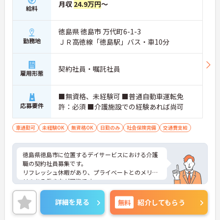
月収
24.9万円
～
給料
徳島県 徳島市 万代町6-1-3
勤務地
ＪＲ高徳線「徳島駅」バス・車10分
契約社員・嘱託社員
雇用形態
■無資格、未経験可 ■普通自動車運転免
応募要件
許：必須 ■介護施設での経験あれば尚可
車通勤可
未経験OK
無資格OK
日勤のみ
社会保険完備
交通費支給
徳島県徳島市に位置するデイサービスにおける介護
職の契約社員募集です。
リフレッシュ休暇があり、プライベートとのメリハ
リのある働き方が可能です。
また研修制度や正社員登用制度もあり働きながらス
キルアップが目指せる環境です。
詳細を見る
無料
紹介してもらう
ご興味のある方には、面接対策ポイントなど、さら
に詳細をご案内しますのでお気軽にご相談くださ