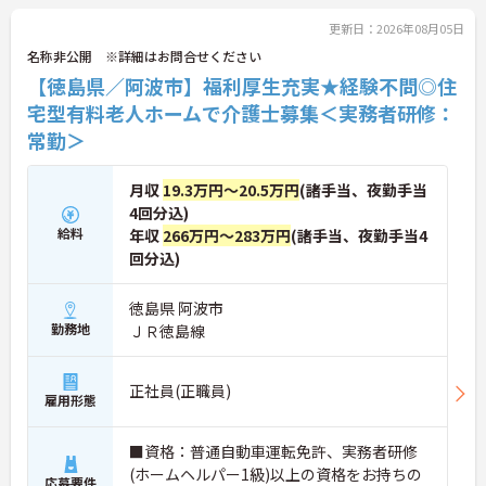
お話しいたしますのでお気軽にご相談ください。
更新日：2026年08月05日
名称非公開 ※詳細はお問合せください
【徳島県／阿波市】福利厚生充実★経験不問◎住
宅型有料老人ホームで介護士募集＜実務者研修：
常勤＞
月収
19.3万円～20.5万円
(諸手当、夜勤手当
4回分込)
給料
年収
266万円～283万円
(諸手当、夜勤手当4
回分込)
徳島県 阿波市
勤務地
ＪＲ徳島線
正社員(正職員)
雇用形態
■資格：普通自動車運転免許、実務者研修
(ホームヘルパー1級)以上の資格をお持ちの
応募要件