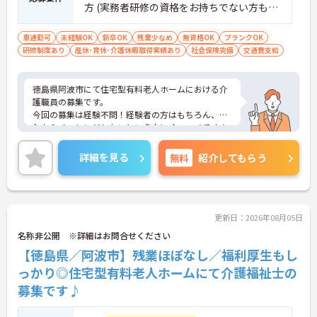
方 (実務者研修の資格をお持ちでない方もご
応募可能です) ■経験：不問
車通勤可
未経験OK
新卒OK
残業少なめ
無資格OK
ブランクOK
研修制度あり
産休･育休･介護休暇取得実績あり
社会保険完備
交通費支給
徳島県阿波市にて住宅型有料老人ホームにおける介
護職員の募集です。
今回の募集は経験不問！経験者の方はもちろん、こ
れからチャレンジしたいという方にオススメです★
福利厚生が充実しているので、安心して、長く働い
て頂けますよ♪
詳細を見る
無料
紹介してもらう
またマイカー通勤OK 無料駐車場完備なので、通勤
のストレスが少ないのも嬉しいポイントです。
ご興味ある方には、面接対策ポイントなど、詳細を
お話しいたしますのでお気軽にご相談ください。
更新日：2026年08月05日
名称非公開 ※詳細はお問合せください
【徳島県／阿波市】残業ほぼなし／福利厚生もし
っかり◎住宅型有料老人ホームにて介護福祉士の
募集です♪