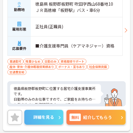
徳島県 板野郡板野町 吹田字西山68番地10
・賞与計4.00ヶ月の過去実績
勤務地
・夜勤手当支給
ＪＲ高徳線「板野駅」バス・車6分
・皆勤手当あり
→ 安定した収入形成を目指せる環境です♪
正社員(正職員)
雇用形態
■ 通勤しやすい勤務環境
■介護支援専門員（ケアマネジャー）資格
通勤面にも配慮された職場です
応募要件
・マイカー通勤可
・駐車場あり
車通勤可
残業少なめ
日勤のみ
資格取得サポート
・鳴門駅から車10分
産休･育休･介護休暇取得実績あり
ボーナス・賞与あり
社会保険完備
→ ご自身に合った通勤方法を選べます♪
交通費支給
徳島県板野郡板野町に位置する居宅介護支援事業所
です。
日勤帯のみのお仕事ですので、ご家庭をお持ちの方
も働きやすい勤務時間でオススメです・
マイカー通勤可能なので行き帰りがスムーズです。
ご興味をお持ちの方はお気軽にお問い合わせくださ
詳細を見る
無料
紹介してもらう
い。