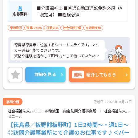
■介護福祉士 ■普通自動車運転免許必須（A
応募要件
T限定可） ■経験必須
車通勤可
残業少なめ
日勤のみ
社会保険完備
交通費支給
徳島県徳島市に位置するショートステイです。マイ
カー通勤可能でございます。
資格や経験を活かして即戦力として働いていただけ
ます。
日勤のみで残業は月平均3時間程度ですので、勤務
終了後の予定も立てやすいです。
詳細を見る
無料
紹介してもらう
ご興味のある方には、面接対策ポイントなど、さら
に詳細をお話しいたしますのでお気軽にご相談くだ
さい！
訪問介護
更新日：2026年07月27日
社会福祉法人ルミエール穂波園 指定訪問介護事業所
社会福祉法人ル
ミエール
【徳島県／板野郡板野町】1日2時間～・週1日～
◎訪問介護事業所にて介護のお仕事です♪＜パー