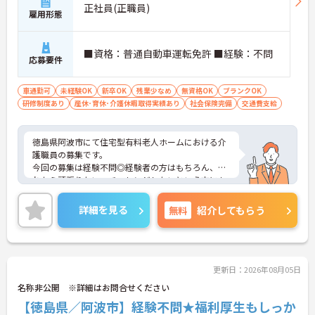
正社員(正職員)
雇用形態
■資格：普通自動車運転免許 ■経験：不問
応募要件
車通勤可
未経験OK
新卒OK
残業少なめ
無資格OK
ブランクOK
研修制度あり
産休･育休･介護休暇取得実績あり
社会保険完備
交通費支給
徳島県阿波市にて住宅型有料老人ホームにおける介
護職員の募集です。
今回の募集は経験不問◎経験者の方はもちろん、こ
れから頑張りたい、チャレンジしたいという方にも
オススメの求人です
また、社会保険はもちろん育休、介護休暇など福利
詳細を見る
無料
紹介してもらう
厚生も整っているので、安心して長く働いて頂けま
す★
ご興味ある方には、面接対策ポイントなど、詳細を
お話しいたしますのでお気軽にご相談ください。
更新日：2026年08月05日
名称非公開 ※詳細はお問合せください
【徳島県／阿波市】経験不問★福利厚生もしっか