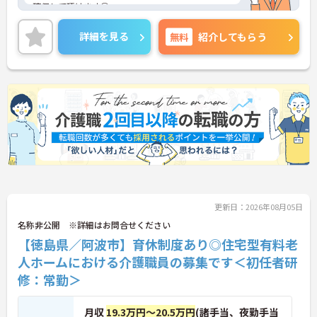
確保して頂けます◎
また今回の募集は経験不問◎経験者の方はもちろ
ん、これから頑張りたい、チャレンジしたいという
詳細を見る
無料
紹介してもらう
方にもオススメの求人です★
ご興味ある方には、面接対策ポイントなど、詳細を
お話しいたしますのでお気軽にご相談ください。
更新日：2026年08月05日
名称非公開 ※詳細はお問合せください
【徳島県／阿波市】育休制度あり◎住宅型有料老
人ホームにおける介護職員の募集です＜初任者研
修：常勤＞
月収
19.3万円～20.5万円
(諸手当、夜勤手当