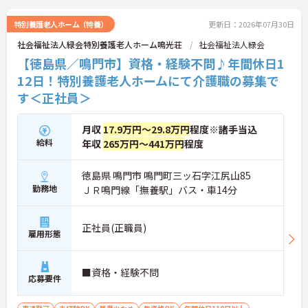
特別養護老人ホーム（特養）
更新日：2026年07月30日
社会福祉法人緑会特別養護老人ホーム鳴光荘
社会福祉法人緑会
【徳島県／鳴門市】資格・経験不問♪年間休日1
12日！特別養護老人ホームにて介護職の募集で
す＜正社員＞
月収
17.9万円～29.8万円
程度※諸手当込
給料
年収
265万円～441万円
程度
徳島県 鳴門市 鳴門町三ッ石字江尻山85
勤務地
ＪＲ鳴門線「撫養駅」バス・車14分
正社員(正職員)
雇用形態
■資格・経験不問
応募要件