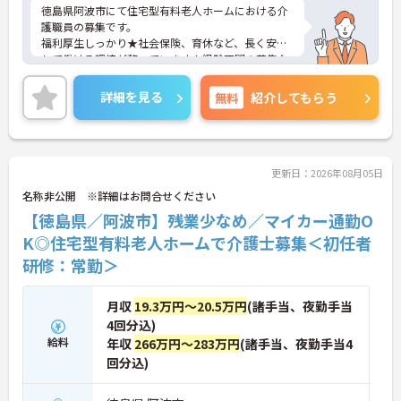
徳島県阿波市にて住宅型有料老人ホームにおける介
護職員の募集です。
福利厚生しっかり★社会保険、育休など、長く安心
して働ける環境が整っています！経験不問の募集な
ので、これから新しく介護にチャレンジする方にも
オススメ◎
詳細を見る
無料
紹介してもらう
ご興味ある方には、面接対策ポイントなど、詳細を
お話しいたしますのでお気軽にご相談ください。
更新日：2026年08月05日
名称非公開 ※詳細はお問合せください
【徳島県／阿波市】残業少なめ／マイカー通勤O
K◎住宅型有料老人ホームで介護士募集＜初任者
研修：常勤＞
月収
19.3万円～20.5万円
(諸手当、夜勤手当
4回分込)
給料
年収
266万円～283万円
(諸手当、夜勤手当4
回分込)