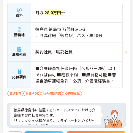
→ プライベートの時間も大切にしながら働きやすい
環境です♪
月収
28.0万円
～
給料
■ 安定収入を目指せる職場
徳島県 徳島市 万代町6-1-3
各種手当や賞与制度が整った職場です
勤務地
ＪＲ高徳線「徳島駅」バス・車10分
・賞与計3.40ヶ月の過去実績
・昇給実績あり
・扶養手当、住居手当あり
契約社員・嘱託社員
→ 長期的なキャリア形成と安定した収入を目指せま
雇用形態
す♪
■介護職員初任者研修（ヘルパー2級）以上
あれば尚可 ■経験不問 ■無資格可能 ■普
■ 相談援助の経験を活かせる
応募要件
通自動車運転免許：必須 介護職経験あれ
利用者様に寄り添った支援に携われるお仕事です
ば尚可
・生活相談業務
車通勤可
無資格OK
社会保険完備
交通費支給
・通院支援業務
・買い物援助業務
→ 人との関わりを大切にしながら専門性を発揮でき
徳島県徳島市に位置するショートステイにおける介
ます♪
護職の契約社員募集です。
リフレッシュ休暇があり、プライベートとのメリハ
リのある働き方が可能です。
また研修制度や正社員登用制度もあり働きながらス