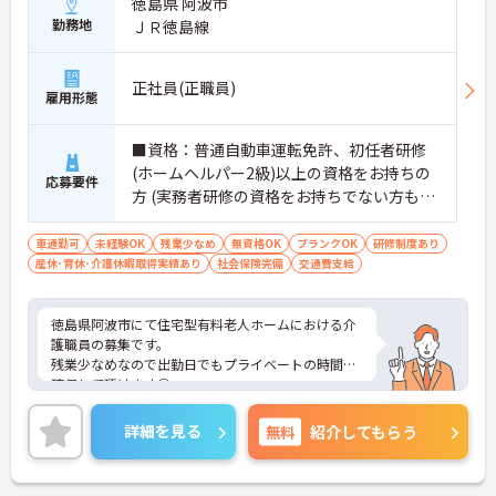
徳島県 阿波市
勤務地
ＪＲ徳島線
正社員(正職員)
雇用形態
■資格：普通自動車運転免許、初任者研修
(ホームヘルパー2級)以上の資格をお持ちの
応募要件
方 (実務者研修の資格をお持ちでない方もご
応募可能です) ■経験：不問
車通勤可
未経験OK
残業少なめ
無資格OK
ブランクOK
研修制度あり
産休･育休･介護休暇取得実績あり
社会保険完備
交通費支給
徳島県阿波市にて住宅型有料老人ホームにおける介
護職員の募集です。
残業少なめなので出勤日でもプライベートの時間を
確保して頂けます◎
またマイカー通勤OK 無料駐車場完備なので、通勤
のストレスが少ないのも嬉しいポイントです。
詳細を見る
無料
紹介してもらう
今回の募集は経験不問なので、資格取り立ての方で
も応募可能です★
ご興味ある方には、面接対策ポイントなど、詳細を