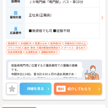
勤務地
ＪＲ鳴門線「鳴門駅」バス・車10分
正社員(正職員)
雇用形態
■無資格でも可 ■経験不問
応募要件
車通勤可
未経験OK
残業少なめ
無資格OK
年間休日110日以上
ブランクOK
産休･育休･介護休暇取得実績あり
ボーナス・賞与あり
社会保険完備
交通費支給
退職金制度あり
徳島県鳴門市に位置する介護医療院で介護職の募集
です。
年間休日124日、賞与計4.00ヶ月の過去実績があ
り、長く働きやすい環境です。マイカー通勤可能で
駐車場も完備されています。退職金制度もあり、安
定した就業を目指せます。
詳細を見る
無料
紹介してもらう
ご興味のある方には、面接対策ポイントなどさらに
詳細をお話いたしますので、お気軽にご相談くださ
い。