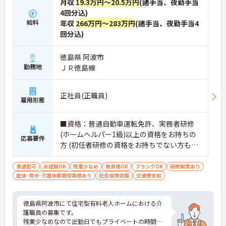
月収
19.3万円～20.5万円
(諸手当、夜勤手当
4回分込)
給料
年収
266万円～283万円
(諸手当、夜勤手当4
回分込)
徳島県 阿波市
勤務地
ＪＲ徳島線
正社員(正職員)
雇用形態
■資格：普通自動車運転免許、実務者研修
(ホームヘルパー1級)以上の資格をお持ちの
応募要件
方 (初任者研修の資格をお持ちでない方もご
応募可能です) ■経験：不問
車通勤可
未経験OK
残業少なめ
無資格OK
ブランクOK
研修制度あり
産休･育休･介護休暇取得実績あり
社会保険完備
交通費支給
徳島県阿波市にて住宅型有料老人ホームにおける介
護職員の募集です。
残業少なめなので出勤日でもプライベートの時間を