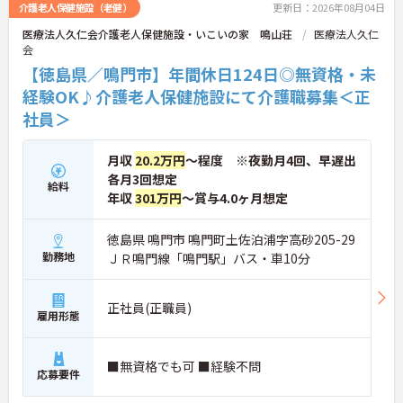
介護老人保健施設（老健）
更新日：2026年08月04日
■ 働きやすい休日数が魅力
医療法人久仁会介護老人保健施設・いこいの家 鳴山荘
医療法人久仁
会
年間休日が充実している職場です
・年間休日124日
【徳島県／鳴門市】年間休日124日◎無資格・未
・夏期休暇2日
経験OK♪介護老人保健施設にて介護職募集＜正
・年末年始休暇3日
社員＞
→ プライベートとの両立を目指しやすい環境です♪
月収
20.2万円
～程度 ※夜勤月4回、早遅出
■ 安定収入を目指せる待遇
各月3回想定
給料
各種手当や賞与実績があります
年収
301万円
～賞与4.0ヶ月想定
・賞与計4.00ヶ月の過去実績
・夜勤手当支給
徳島県 鳴門市 鳴門町土佐泊浦字高砂205-29
・皆勤手当あり
勤務地
ＪＲ鳴門線「鳴門駅」バス・車10分
→ 安定した収入形成を目指せる環境です♪
正社員(正職員)
■ 通勤しやすい勤務環境
雇用形態
通勤面にも配慮された職場です
・マイカー通勤可
■無資格でも可 ■経験不問
応募要件
・駐車場あり
・鳴門駅から車10分