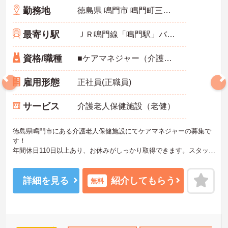
勤務地
徳島県 鳴門市 鳴門町三ッ石字江尻山91
最寄り駅
ＪＲ鳴門線「鳴門駅」バス・車9分
資格/職種
■ケアマネジャー（介護支援専門員）必須 ■経験不問
雇用形態
正社員(正職員)
サービス
介護老人保健施設（老健）
徳島県鳴門市にある介護老人保健施設にてケアマネジャーの募集で
す！
年間休日110日以上あり、お休みがしっかり取得できます。スタッフ
にとって理想の働き方を実現しています♪
丁寧な対応でたくさんの人を「笑顔」にできる！やりがいのある職
場です◎
詳細を見る
紹介してもらう
無料
ご興味のある方には、面接対策ポイントなど、さらに詳細をお話し
いたしますのでお気軽にご相談ください！