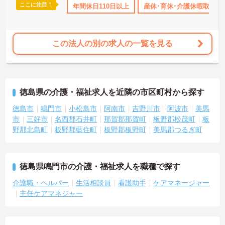
ここに注目！
資格OK
年間休日110日以上
年間休日110日以上
産休･育休･介護休暇取得実績あり
産休･育休･介護休暇取得実
この法人の別の求人の一覧を見る
徳島県の介護・福祉求人を近隣の市区町村から探す
徳島市
鳴門市
小松島市
阿南市
吉野川市
阿波市
美馬
市
三好市
名西郡石井町
那賀郡那賀町
板野郡松茂町
板
野郡北島町
板野郡藍住町
板野郡板野町
美馬郡つるぎ町
徳島県鳴門市の介護・福祉求人を職種で探す
介護職・ヘルパー
生活相談員
看護助手
ケアマネージャー
主任ケアマネジャー