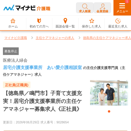
0
1
求人検索
会員登録
メニュー
ホーム
初めての方へ
面談会場一覧
保存した求人
最近見た求人
マイナビ介護職
主任ケアマネジャーの求人
徳島県の主任ケアマネジャー求
募集停止
医療法人緑会
居宅介護支援事業所 あい愛介護相談室
の主任介護支援専門員（主
任ケアマネジャー）求人
正社員(正職員)
【徳島県／鳴門市】子育て支援充
実！居宅介護支援事業所の主任ケ
アマネジャー募集求人《正社員》
更新日：2026年06月29日 求人番号：9028654