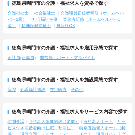
徳島県鳴門市の介護・福祉求人を資格で探す
介護福祉士
社会福祉士
介護職員初任者研修（ホームヘル
パー2級）
社会福祉主事
実務者研修（ホームヘルパー1
級）
精神保健福祉士
無資格OK
徳島県鳴門市の介護・福祉求人を雇用形態で探す
正社員(正職員)
非常勤・パート・アルバイト
徳島県鳴門市の介護・福祉求人を施設業態で探す
病院
介護福祉施設
在宅医療
その他
徳島県鳴門市の介護・福祉求人をサービス内容で探す
訪問介護
介護老人保健施設（老健）
有料老人ホーム
サー
ビス付き高齢者向け住宅（サ高住）
特別養護老人ホーム（特
養）
通所介護（デイサービス）
デイケア（通所リハ）
グ