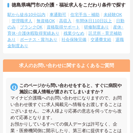
徳島県鳴門市の介護・福祉求人をこだわり条件で探す
駅から徒歩10分以内
車通勤可
住宅手当・補助
未経験OK
管理職求人
無資格OK
高収入
年間休日110日以上
日勤
のみ
ブランクOK
資格取得サポート
研修制度あり
産休･
育休･介護休暇取得実績あり
残業少なめ
託児所・育児補助
あり
ボーナス・賞与あり
社会保険完備
交通費支給
退職
金制度あり
求人のお問い合わせに関するよくあるご質問
このページから問い合わせをすると、すぐに病院や
施設に個人情報が渡されてしまいますか？
マイナビ介護職へのお問い合わせになりますので、お問
い合わせ後すぐに求人掲載元へ情報をお渡しすることは
ございません。ご本人様より応募の意志を伺ってから改
めて応募となります。
お預かりしているすべての個人データは許可なく、企
業・医療機関側に開示したり、第三者に提供することは