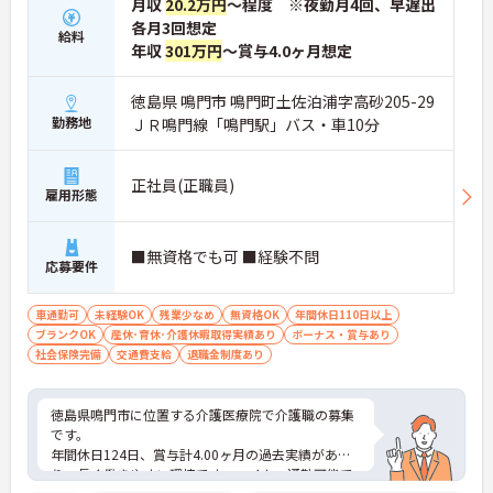
月収
20.2万円
～程度 ※夜勤月4回、早遅出
各月3回想定
給料
年収
301万円
～賞与4.0ヶ月想定
徳島県 鳴門市 鳴門町土佐泊浦字高砂205-29
勤務地
ＪＲ鳴門線「鳴門駅」バス・車10分
正社員(正職員)
雇用形態
■無資格でも可 ■経験不問
応募要件
車通勤可
未経験OK
残業少なめ
無資格OK
年間休日110日以上
ブランクOK
産休･育休･介護休暇取得実績あり
ボーナス・賞与あり
社会保険完備
交通費支給
退職金制度あり
徳島県鳴門市に位置する介護医療院で介護職の募集
です。
年間休日124日、賞与計4.00ヶ月の過去実績があ
り、長く働きやすい環境です。マイカー通勤可能で