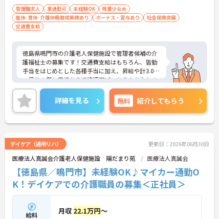
管理職求人
車通勤可
未経験OK
残業少なめ
産休･育休･介護休暇取得実績あり
ボーナス・賞与あり
社会保険完備
交通費支給
徳島県鳴門市の介護老人保健施設で管理者候補の介
護福祉士の募集です！交通費支給はもちろん、皆勤
手当をはじめとした各種手当に加え、昇給や計3.00
ヵ月分の賞与実績ありで待遇面ばっちり！あなたの
頑張りがしっかり評価されます◎また、無料駐車場
付きでマイカー通勤が可能なのもうれしいポイント
詳細を見る
無料
紹介してもらう
♪ご興味のある方は面接ポイントをお伝えしますの
で、お気軽にご連絡ください！
デイケア（通所リハ）
更新日：2026年06月30日
医療法人真誠会介護老人保健施設 陽だまり苑
医療法人真誠会
【徳島県／鳴門市】未経験OK♪マイカー通勤O
K！デイケアでの介護職員の募集＜正社員＞
月収
22.1万円
～
給料