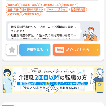
車通勤可
住宅手当・補助
資格取得サポート
研修制度あり
産休･育休･介護休暇取得実績あり
ボーナス・賞与あり
社会保険完備
交通費支給
退職金制度あり
徳島県鳴門市のグループホームで介護職員を募集し
ています！
退職金制度や育児・介護休業の取得実績があるので
安心して長期的に働ける環境となっております♪
ご興味のある方は、面接のポイントをお伝えします
のでご連絡ください！
詳細を見る
無料
紹介してもらう