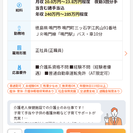
月収
20.0万円～23.8万円
程度 夜勤3回分手
当含む諸手当込
給料
年収
240万円～285万円
程度
徳島県 鳴門市 鳴門町三ッ石字江尻山91番地
勤務地
ＪＲ鳴門線「鳴門駅」バス・車10分
正社員(正職員)
雇用形態
■介護系資格不問 ■経験不問（経験者優
応募要件
遇） ■普通自動車運転免許（AT限定可）
車通勤可
未経験OK
残業少なめ
無資格OK
年間休日110日以上
産休･育休･介護休暇取得実績あり
社会保険完備
交通費支給
退職金制度あり
介護老人保健施設での介護士のお仕事です！
子育て手当や子供の看護休暇など子育てサポートが
充実！
年間休日110日以上で残業も少なくプライベートも
充実させられます！