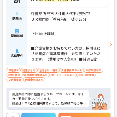
給料
徳島県 鳴門市 大津町大代宇戎野472
勤務地
ＪＲ鳴門線「教会前駅」徒歩17分
正社員(正職員)
雇用形態
■介護資格をお持ちでない方は、採用後に
「認知症介護基礎研修」を受講していただ
応募要件
きます。（費用は本人負担） ■普通自動車
運転免許必須（AT限定可） ■経験不問
車通勤可
残業少なめ
住宅手当・補助
資格取得サポート
研修制度あり
産休･育休･介護休暇取得実績あり
ボーナス・賞与あり
社会保険完備
交通費支給
退職金制度あり
徳島県鳴門市に位置するグループホームです。マイ
カー通勤可能でございます。
残業は月平均2時間程度ですので、勤務終了後の予
定も立てやすいです。
昇給や賞与制度があり頑張りが評価されてしっかり