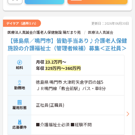
に詳細をお話しいたしますのでお気軽にご相談くだ
さい！
デイケア（通所リハ）
更新日：2026年06月30日
医療法人真誠会介護老人保健施設 陽だまり苑
医療法人真誠会
【徳島県／鳴門市】皆勤手当あり♪介護老人保健
施設の介護福祉士（管理者候補）募集＜正社員＞
月収
23.2万円
～
給料
年収
329万円～360万円
徳島県 鳴門市 大津町矢倉字四の越5
勤務地
ＪＲ鳴門線「教会前駅」バス・車8分
正社員(正職員)
雇用形態
■介護福祉士必須 ■経験不問
応募要件