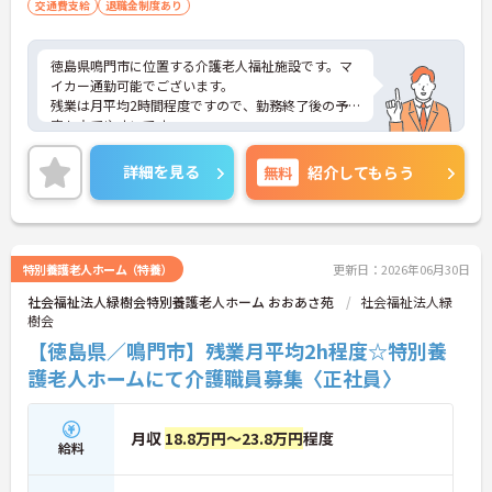
交通費支給
退職金制度あり
徳島県鳴門市に位置する介護老人福祉施設です。マ
イカー通勤可能でございます。
残業は月平均2時間程度ですので、勤務終了後の予
定も立てやすいです。
昇給や賞与制度があり頑張りが評価されてしっかり
と職員に還元されます。
詳細を見る
無料
紹介してもらう
ご興味のある方には、面接対策ポイントなど、さら
に詳細をお話しいたしますのでお気軽にご相談くだ
さい！
特別養護老人ホーム（特養）
更新日：2026年06月30日
社会福祉法人緑樹会特別養護老人ホーム おおあさ苑
社会福祉法人緑
樹会
【徳島県／鳴門市】残業月平均2h程度☆特別養
護老人ホームにて介護職員募集〈正社員〉
月収
18.8万円～23.8万円
程度
給料