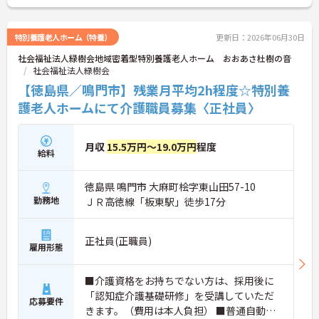
さい！
特別養護老人ホーム（特養）
更新日：2026年06月30日
社会福祉法人緑樹会地域密着型特別養護老人ホーム おおあさ杜樹の音
社会福祉法人緑樹会
【徳島県／鳴門市】残業月平均2h程度☆特別養
護老人ホームにて介護職員募集〈正社員〉
月収
15.5万円～19.0万円
程度
給料
徳島県 鳴門市 大麻町桧字東山田57-10
勤務地
ＪＲ高徳線「板東駅」徒歩17分
正社員(正職員)
雇用形態
■介護資格をお持ちでない方は、採用後に
「認知症介護基礎研修」を受講していただ
応募要件
きます。（費用は本人負担） ■普通自動車