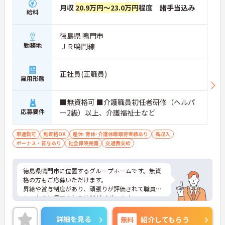
月収
20.9万円～23.0万円
程度 諸手当込み
給料
徳島県 鳴門市
勤務地
ＪＲ鳴門線
正社員(正職員)
雇用形態
■無資格可 ■介護職員初任者研修（ヘルパ
応募要件
ー2級）以上、介護福祉士など
車通勤可
無資格OK
産休･育休･介護休暇取得実績あり
高収入
ボーナス・賞与あり
社会保険完備
交通費支給
徳島県鳴門市に位置するグループホームです。無資
格の方もご応募いただけます。
昇給や賞与制度があり、頑張りが評価されて職員に
しっかりと還元される体制がございます。
マイカー通勤可能で駐車場も完備されているため通
勤ラクラクです。
詳細を見る
無料
紹介してもらう
ご興味のある方には、面接対策ポイントなど、さら