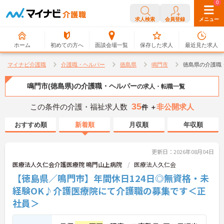
0
0
求人検索
会員登録
メニュー
ホーム
初めての方へ
面談会場一覧
保存した求人
最近見た求人
マイナビ介護職
介護職・ヘルパー
徳島県
鳴門市
徳島県の介護職
鳴門市(徳島県)の介護職・ヘルパー
の求人・転職一覧
35
この条件の介護・福祉求人数
非公開求人
件 ＋
おすすめ順
新着順
月収順
年収順
更新日：2026年08月04日
医療法人久仁会介護医療院 鳴門山上病院
医療法人久仁会
【徳島県／鳴門市】年間休日124日◎無資格・未
経験OK♪介護医療院にて介護職の募集です＜正
社員＞