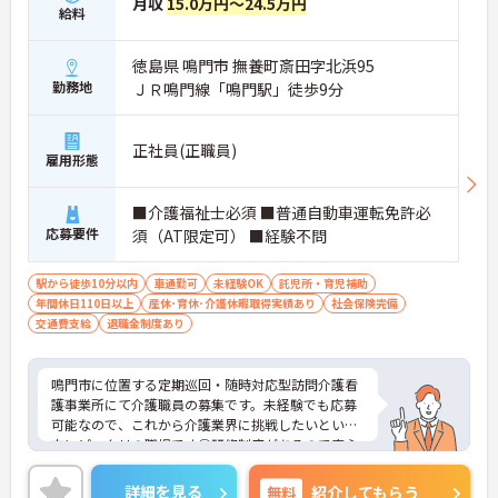
月収
15.0万円～24.5万円
給料
徳島県 鳴門市 撫養町斎田字北浜95
勤務地
ＪＲ鳴門線「鳴門駅」徒歩9分
正社員(正職員)
雇用形態
■介護福祉士必須 ■普通自動車運転免許必
応募要件
須（AT限定可） ■経験不問
駅から徒歩10分以内
車通勤可
未経験OK
託児所・育児補助
年間休日110日以上
産休･育休･介護休暇取得実績あり
社会保険完備
交通費支給
退職金制度あり
鳴門市に位置する定期巡回・随時対応型訪問介護看
護事業所にて介護職員の募集です。未経験でも応募
可能なので、これから介護業界に挑戦したいという
方にピッタリの職場です◎研修制度があるので安心
して始められます♪また、手当が充実しているの
で、安心して働きやすい環境が整っています！ご興
詳細を見る
無料
紹介してもらう