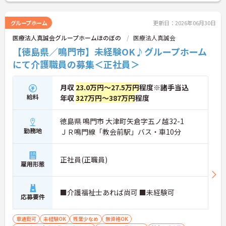
グループホーム
更新日：2026年06月30日
医療法人真誠会グループホームほのぼの
医療法人真誠会
【徳島県／鳴門市】未経験OK♪グループホーム
にて介護職員の募集＜正社員＞
月収
23.0万円～27.5万円
程度※諸手当込
給料
年収
327万円～387万円
程度
徳島県 鳴門市 大津町矢倉字五ノ越32-1
勤務地
ＪＲ鳴門線「教会前駅」バス・車10分
正社員(正職員)
雇用形態
■介護福祉士あれば尚可 ■未経験可
応募要件
車通勤可
未経験OK
残業少なめ
無資格OK