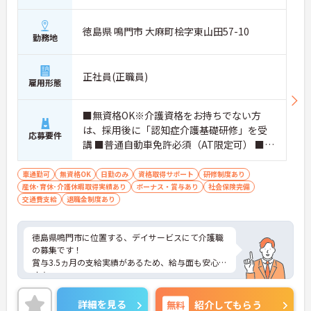
徳島県 鳴門市 大麻町桧字東山田57-10
勤務地
正社員(正職員)
雇用形態
■無資格OK※介護資格をお持ちでない方
は、採用後に「認知症介護基礎研修」を受
応募要件
講 ■普通自動車免許必須（AT限定可） ■経
験不問
車通勤可
無資格OK
日勤のみ
資格取得サポート
研修制度あり
産休･育休･介護休暇取得実績あり
ボーナス・賞与あり
社会保険完備
交通費支給
退職金制度あり
徳島県鳴門市に位置する、デイサービスにて介護職
の募集です！
賞与3.5ヵ月の支給実績があるため、給与面も安心で
す☆
住宅手当がある為、生活面の負担を軽減し、安心し
て長く勤務していただけます♪
詳細を見る
無料
紹介してもらう