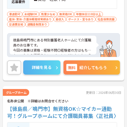
応募要件
通勤面にも配慮された職場です
・マイカー通勤可
・駐車場あり
車通勤可
未経験OK
残業少なめ
無資格OK
年間休日110日以上
・鳴門駅から車10分
産休･育休･介護休暇取得実績あり
高収入
ボーナス・賞与あり
社会保険完備
→ ご自身に合った通勤方法を選べます♪
交通費支給
退職金制度あり
徳島県鳴門市にある特別養護老人ホームにて介護職
員のお仕事です。
今回の募集は資格・経験不問◎経験者の方はもちろ
ん、これから頑張りたい、チャレンジしたいという
方にもオススメの求人★
年間休日110日以上あり、残業はほとんど無し！し
詳細を見る
無料
紹介してもらう
っかり働いてしっかり休める、社員にとって理想の
働き方を実現できますよ♪
ご興味ある方には、面接対策ポイントなど、さらに
詳細をお話しいたしますのでお気軽にご相談くださ
い。
グループホーム
更新日：2026年06月30日
名称非公開 ※詳細はお問合せください
【徳島県／鳴門市】無資格OK☆マイカー通勤
可！グループホームにて介護職員募集〈正社員〉