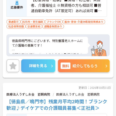
者、介護福祉士 ※無資格の方も相談可 ■普
応募要件
通自動車免許（AT限定可）あれば尚可 ■PC
スキル（簡単な入力） ■介護職経験のある
方
車通勤可
託児所・育児補助
ブランクOK
産休･育休･介護休暇取得実績あり
社会保険完備
交通費支給
退職金制度あり
徳島県鳴門市にございます、特別養護老人ホームに
て介護職の募集です！
年間休日124日と、しっかりお休みも取得出来るの
で、ワークライフバランスを大切にしたい方にオス
スメです♪
詳細を見る
無料
紹介してもらう
賞与・昇給あり！頑張りをしっかりと評価している
ので、モチベーションを保ちやすい環境です★
また、育児休暇制度がありますので、ライフステー
更新日：2026年03月31日
ジに応じて長くお仕事を続けていくことができます
医療法人うずしお会 岩朝病院
医療法人うずしお会 岩朝病院
◎
【徳島県／鳴門市】残業月平均2時間！ブランク
ご興味のある方は、マイナビ介護職までお問い合わ
歓迎♪デイケアでの介護職員募集＜正社員＞
せください。