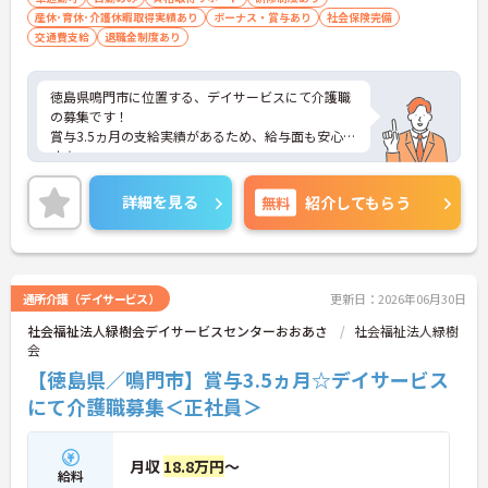
産休･育休･介護休暇取得実績あり
ボーナス・賞与あり
社会保険完備
交通費支給
退職金制度あり
徳島県鳴門市に位置する、デイサービスにて介護職
の募集です！
賞与3.5ヵ月の支給実績があるため、給与面も安心で
す☆
住宅手当がある為、生活面の負担を軽減し、安心し
て長く勤務していただけます♪
詳細を見る
無料
紹介してもらう
また、マイカー通勤可能なので通勤らくらくです◎
ご興味のある方には、面接対策ポイントなど、さら
に詳細をご案内しますのでお気軽にご相談くださ
い！
通所介護（デイサービス）
更新日：2026年06月30日
社会福祉法人緑樹会デイサービスセンターおおあさ
社会福祉法人緑樹
会
【徳島県／鳴門市】賞与3.5ヵ月☆デイサービス
にて介護職募集＜正社員＞
月収
18.8万円
～
給料