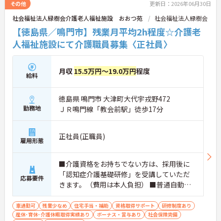
その他
更新日：2026年06月30日
社会福祉法人緑樹会介護老人福祉施設 おおつ苑
社会福祉法人緑樹会
【徳島県／鳴門市】残業月平均2h程度☆介護老
人福祉施設にて介護職員募集〈正社員〉
月収
15.5万円～19.0万円
程度
給料
徳島県 鳴門市 大津町大代宇戎野472
勤務地
ＪＲ鳴門線「教会前駅」徒歩17分
正社員(正職員)
雇用形態
■介護資格をお持ちでない方は、採用後に
「認知症介護基礎研修」を受講していただ
応募要件
きます。（費用は本人負担） ■普通自動車
運転免許必須（AT限定可） ■経験不問
車通勤可
残業少なめ
住宅手当・補助
資格取得サポート
研修制度あり
産休･育休･介護休暇取得実績あり
ボーナス・賞与あり
社会保険完備