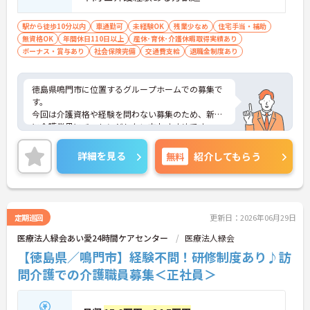
駅から徒歩10分以内
車通勤可
未経験OK
残業少なめ
住宅手当・補助
無資格OK
年間休日110日以上
産休･育休･介護休暇取得実績あり
ボーナス・賞与あり
社会保険完備
交通費支給
退職金制度あり
徳島県鳴門市に位置するグループホームでの募集で
す。
今回は介護資格や経験を問わない募集のため、新た
に介護業界にチャレンジしたい方おすすめです。
ご興味のある方は、ご面接のポイントをお伝えしま
すので、お気軽にお問い合わせください。
詳細を見る
無料
紹介してもらう
定期巡回
更新日：2026年06月29日
医療法人緑会あい愛24時間ケアセンター
医療法人緑会
【徳島県／鳴門市】経験不問！研修制度あり♪訪
問介護での介護職員募集＜正社員＞