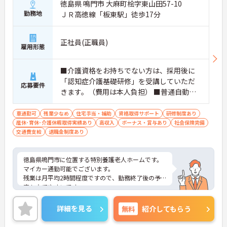
徳島県 鳴門市 大麻町桧字東山田57-10
勤務地
ＪＲ高徳線「板東駅」徒歩17分
正社員(正職員)
雇用形態
■介護資格をお持ちでない方は、採用後に
「認知症介護基礎研修」を受講していただ
応募要件
きます。（費用は本人負担） ■普通自動車
運転免許必須（AT限定可） ■経験不問
車通勤可
残業少なめ
住宅手当・補助
資格取得サポート
研修制度あり
産休･育休･介護休暇取得実績あり
高収入
ボーナス・賞与あり
社会保険完備
交通費支給
退職金制度あり
徳島県鳴門市に位置する特別養護老人ホームです。
マイカー通勤可能でございます。
残業は月平均2時間程度ですので、勤務終了後の予
定も立てやすいです。
昇給や賞与制度があり頑張りが評価されてしっかり
と職員に還元されます。
詳細を見る
無料
紹介してもらう
ご興味のある方には、面接対策ポイントなど、さら
に詳細をお話しいたしますのでお気軽にご相談くだ