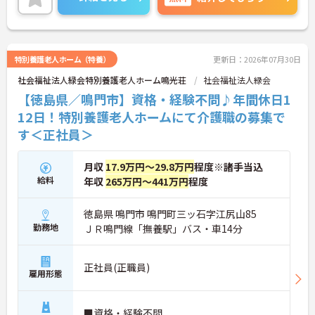
ご興味のある方には、面接対策ポイントなどさらに
詳細をお話いたしますので、お気軽にご相談くださ
い。
特別養護老人ホーム（特養）
更新日：2026年07月30日
■ 働きやすい休日数が魅力
社会福祉法人緑会特別養護老人ホーム鳴光荘
社会福祉法人緑会
年間休日が充実している職場です
【徳島県／鳴門市】資格・経験不問♪年間休日1
・年間休日124日
12日！特別養護老人ホームにて介護職の募集で
・夏期休暇2日
す＜正社員＞
・年末年始休暇3日
→ プライベートとの両立を目指しやすい環境です♪
月収
17.9万円～29.8万円
程度※諸手当込
給料
年収
265万円～441万円
程度
■ 安定収入を目指せる待遇
各種手当や賞与実績があります
徳島県 鳴門市 鳴門町三ッ石字江尻山85
・賞与計4.00ヶ月の過去実績
勤務地
ＪＲ鳴門線「撫養駅」バス・車14分
・夜勤手当支給
・皆勤手当あり
→ 安定した収入形成を目指せる環境です♪
正社員(正職員)
雇用形態
■ 通勤しやすい勤務環境
■資格・経験不問