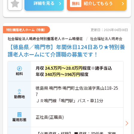
ご興味ある方には、面接のポイントなど、さらに詳
詳細を見る
無料
紹介してもらう
細をお話致しますのでお気軽にご相談ください。
特別養護老人ホーム（特養）
更新日：2026年04月08日
社会福祉法人鳴寿会特別養護老人ホーム鳴優荘
社会福祉法人鳴寿会
【徳島県／鳴門市】年間休日124日あり★特別養
護老人ホームにて介護職の募集です！
月収
24.5万円～28.0万円
程度※諸手当込
給料
年収
340万円～396万円
程度
徳島県 鳴門市 鳴門町土佐泊浦字黒山118-25
7
勤務地
ＪＲ鳴門線「鳴門駅」バス・車11分
正社員(正職員)
雇用形態
【必要資格・経験】 ■資格：初任者、実務