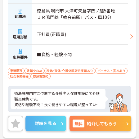
徳島県 鳴門市 大津町矢倉字四ノ越5番地
勤務地
ＪＲ鳴門線「教会前駅」バス・車10分
正社員(正職員)
雇用形態
■資格・経験不問
応募要件
車通勤可
残業少なめ
産休･育休･介護休暇取得実績あり
ボーナス・賞与あり
社会保険完備
交通費支給
徳島県鳴門市に位置する介護老人保健施設にて介護
職員募集です。
資格や経験不問！長く働きやすい環境が整っていま
す。
ご興味ある方には、面接対策ポイントなど、さらに
詳細をお話しいたしますのでお気軽にご相談くださ
詳細を見る
無料
紹介してもらう
い！