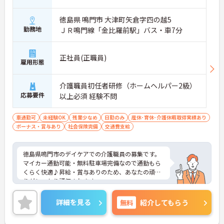
徳島県 鳴門市 大津町矢倉字四の越5
勤務地
ＪＲ鳴門線「金比羅前駅」バス・車7分
正社員(正職員)
雇用形態
介護職員初任者研修（ホームヘルパー2級）
応募要件
以上必須 経験不問
車通勤可
未経験OK
残業少なめ
日勤のみ
産休･育休･介護休暇取得実績あり
ボーナス・賞与あり
社会保険完備
交通費支給
徳島県鳴門市のデイケアでの介護職員の募集です。
マイカー通勤可能・無料駐車場完備なので通勤もら
くらく快適♪昇給・賞与ありのため、あなたの頑張
りがしっかり評価されます。
ご興味のある方は、面接のポイントをお伝えします
のでお気軽にお問い合せください。
詳細を見る
無料
紹介してもらう