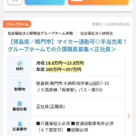
また、マイカー通勤可能なので通勤らくらくです◎
ご興味のある方には、面接対策ポイントなど、さら
に詳細をご案内しますのでお気軽にご相談くださ
い！
グループホーム
更新日：2026年06月30日
社会福祉法人緑樹会グループホーム安樹
社会福祉法人緑樹会
【徳島県／鳴門市】マイカー通勤可◎手当充実！
グループホームでの介護職員募集＜正社員＞
月収
18.8万円～23.8万円
給料
年収
285万円～357万円
徳島県 鳴門市 大麻町桧字東山田57-10
勤務地
ＪＲ高徳線「板東駅」バス・車5分
正社員(正職員)
雇用形態
■介護福祉士必須 ■普通自動車免許必須
応募要件
（ＡＴ限定可） ■経験必須