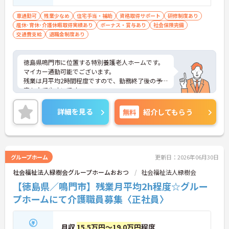
運転免許必須（AT限定可） ■経験不問
車通勤可
残業少なめ
住宅手当・補助
資格取得サポート
研修制度あり
産休･育休･介護休暇取得実績あり
ボーナス・賞与あり
社会保険完備
交通費支給
退職金制度あり
徳島県鳴門市に位置する特別養護老人ホームです。
マイカー通勤可能でございます。
残業は月平均2時間程度ですので、勤務終了後の予
定も立てやすいです。
昇給や賞与制度があり頑張りが評価されてしっかり
と職員に還元されます。
詳細を見る
無料
紹介してもらう
ご興味のある方には、面接対策ポイントなど、さら
に詳細をお話しいたしますのでお気軽にご相談くだ
さい！
グループホーム
更新日：2026年06月30日
社会福祉法人緑樹会グループホームおおつ
社会福祉法人緑樹会
【徳島県／鳴門市】残業月平均2h程度☆グルー
プホームにて介護職員募集〈正社員〉
月収
15.5万円～19.0万円
程度