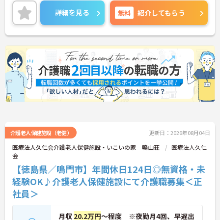
駐車場も完備されています。退職金制度もあり、安
定した就業を目指せます。
詳細を見る
無料
紹介してもらう
ご興味のある方には、面接対策ポイントなどさらに
詳細をお話いたしますので、お気軽にご相談くださ
い。
■ 働きやすい休日数が魅力
年間休日が充実している職場です
・年間休日124日
・夏期休暇2日
・年末年始休暇3日
→ プライベートとの両立を目指しやすい環境です♪
介護老人保健施設（老健）
更新日：2026年08月04日
■ 安定収入を目指せる待遇
医療法人久仁会介護老人保健施設・いこいの家 鳴山荘
医療法人久仁
会
各種手当や賞与実績があります
【徳島県／鳴門市】年間休日124日◎無資格・未
・賞与計4.00ヶ月の過去実績
・夜勤手当支給
経験OK♪介護老人保健施設にて介護職募集＜正
・皆勤手当あり
社員＞
→ 安定した収入形成を目指せる環境です♪
月収
20.2万円
～程度 ※夜勤月4回、早遅出