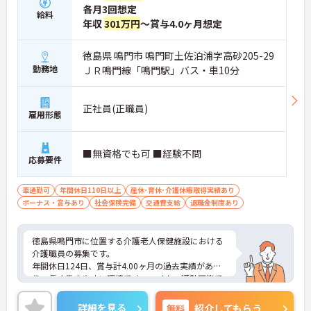
■ 通勤しやすい勤務環境
各月3回想定
給料
年収
301万円
～賞与4.0ヶ月想定
通勤面にも配慮された職場です
・マイカー通勤可
・駐車場あり
徳島県 鳴門市 鳴門町土佐泊浦字高砂205-29
・鳴門駅から車10分
勤務地
ＪＲ鳴門線「鳴門駅」バス・車10分
→ ご自身に合った通勤方法を選べます♪
正社員(正職員)
雇用形態
■無資格でも可 ■経験不問
応募要件
車通勤可
年間休日110日以上
産休･育休･介護休暇取得実績あり
ボーナス・賞与あり
社会保険完備
交通費支給
退職金制度あり
徳島県鳴門市に位置する介護老人保健施設における
介護職員の募集です。
年間休日124日、賞与計4.00ヶ月の過去実績があ
り、長く働きやすい環境です。マイカー通勤可能で
駐車場も完備されています。退職金制度もあり、安
定した就業を目指せます。
詳細を見る
無料
紹介してもらう