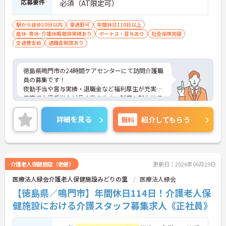
応募要件
必須（AT限定可）
駅から徒歩10分以内
車通勤可
年間休日110日以上
産休･育休･介護休暇取得実績あり
ボーナス・賞与あり
社会保険完備
交通費支給
退職金制度あり
徳島県鳴門市の24時間ケアセンターにて訪問介護職
員の募集です！
夜勤手当や賞与実績・退職金など福利厚生が充実。
子育て支援手当など長く働きやすい制度も魅力的で
す。
ご興味がある方は、ご面接のポイントをお伝えしま
詳細を見る
無料
紹介してもらう
すので、お気軽にお問い合わせください。
介護老人保健施設（老健）
更新日：2026年06月29日
医療法人緑会介護老人保健施設みどりの里
医療法人緑会
【徳島県／鳴門市】年間休日114日！介護老人保
健施設における介護スタッフ募集求人《正社員》