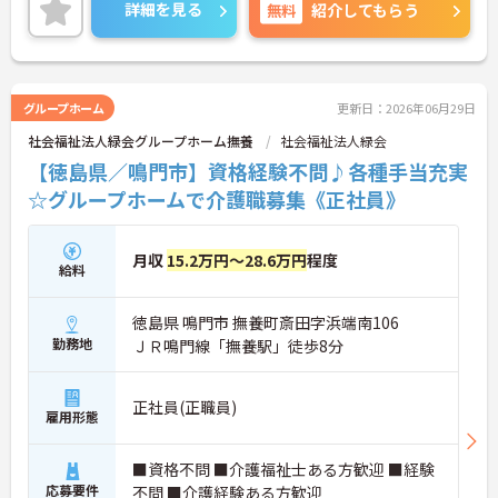
と職員に還元されます。
詳細を見る
無料
紹介してもらう
ご興味のある方には、面接対策ポイントなど、さら
に詳細をお話しいたしますのでお気軽にご相談くだ
さい！
グループホーム
更新日：2026年06月29日
社会福祉法人緑会グループホーム撫養
社会福祉法人緑会
【徳島県／鳴門市】資格経験不問♪各種手当充実
☆グループホームで介護職募集《正社員》
月収
15.2万円～28.6万円
程度
給料
徳島県 鳴門市 撫養町斎田字浜端南106
勤務地
ＪＲ鳴門線「撫養駅」徒歩8分
正社員(正職員)
雇用形態
■資格不問 ■介護福祉士ある方歓迎 ■経験
応募要件
不問 ■介護経験ある方歓迎