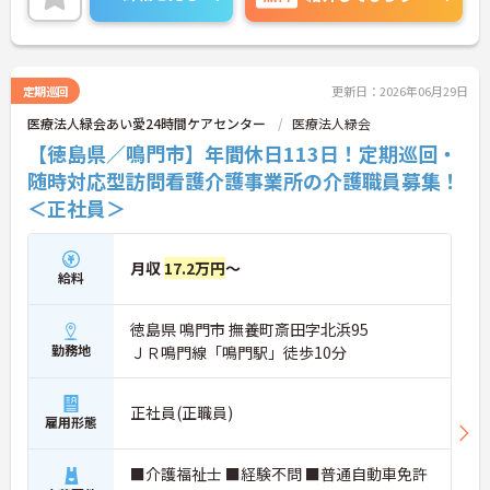
味ある方は面接ポイントをお伝えしますので、お気
軽にご連絡ください。
定期巡回
更新日：2026年06月29日
医療法人緑会あい愛24時間ケアセンター
医療法人緑会
【徳島県／鳴門市】年間休日113日！定期巡回・
随時対応型訪問看護介護事業所の介護職員募集！
＜正社員＞
月収
17.2万円
～
給料
徳島県 鳴門市 撫養町斎田字北浜95
勤務地
ＪＲ鳴門線「鳴門駅」徒歩10分
正社員(正職員)
雇用形態
■介護福祉士 ■経験不問 ■普通自動車免許