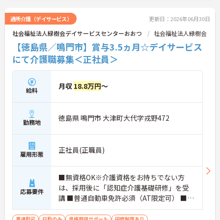
通所介護（デイサービス）
更新日：2026年06月30日
社会福祉法人緑樹会デイサービスセンターおおつ
社会福祉法人緑樹会
【徳島県／鳴門市】賞与3.5ヵ月☆デイサービス
にて介護職募集＜正社員＞
月収
18.8万円
～
給料
徳島県 鳴門市 大津町大代字戎野472
勤務地
正社員(正職員)
雇用形態
■無資格OK※介護資格をお持ちでない方
は、採用後に「認知症介護基礎研修」を受
応募要件
講 ■普通自動車免許必須（AT限定可） ■経
験不問
車通勤可
日勤のみ
資格取得サポート
研修制度あり