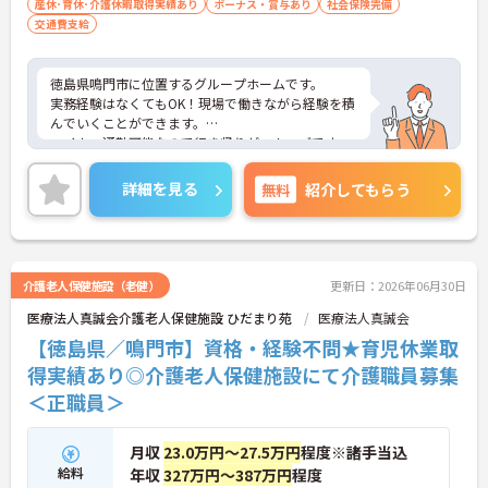
産休･育休･介護休暇取得実績あり
ボーナス・賞与あり
社会保険完備
交通費支給
徳島県鳴門市に位置するグループホームです。
実務経験はなくてもOK！現場で働きながら経験を積
んでいくことができます。
マイカー通勤可能なので行き帰りがスムーズです。
ご興味をお持ちの方はお気軽にお問い合わせくださ
い。
詳細を見る
無料
紹介してもらう
介護老人保健施設（老健）
更新日：2026年06月30日
医療法人真誠会介護老人保健施設 ひだまり苑
医療法人真誠会
【徳島県／鳴門市】資格・経験不問★育児休業取
得実績あり◎介護老人保健施設にて介護職員募集
＜正職員＞
月収
23.0万円～27.5万円
程度※諸手当込
給料
年収
327万円～387万円
程度