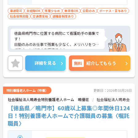
車通勤可
未経験OK
残業少なめ
無資格OK
日勤のみ
ボーナス・賞与あり
社会保険完備
交通費支給
退職金制度あり
徳島県鳴門市に位置する病院にて看護助手の募集で
す！
日勤のみのお仕事で残業も少なく、メリハリをつけ
て働くことができる環境です♪
ご興味ある方には、面接対策ポイントなど、さらに
詳細をお話しいたしますのでお気軽にご相談くださ
詳細を見る
無料
紹介してもらう
い！
特別養護老人ホーム（特養）
更新日：2026年03月26日
社会福祉法人鳴寿会特別養護老人ホーム 鳴優荘
社会福祉法人鳴寿会
【徳島県／鳴門市】60歳以上募集◎年間休日124
日！特別養護老人ホームで介護職員の募集〈嘱託
職員〉