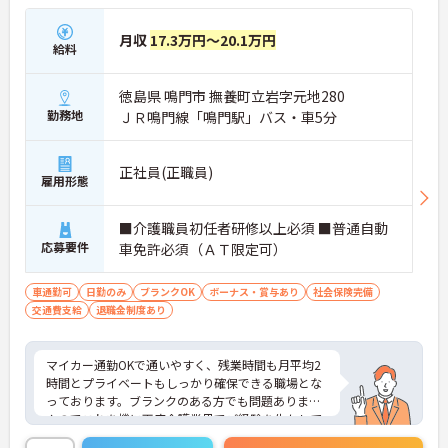
月収
17.3万円～20.1万円
給料
徳島県 鳴門市 撫養町立岩字元地280
勤務地
ＪＲ鳴門線「鳴門駅」バス・車5分
正社員(正職員)
雇用形態
■介護職員初任者研修以上必須 ■普通自動
応募要件
車免許必須（ＡＴ限定可）
車通勤可
日勤のみ
ブランクOK
ボーナス・賞与あり
社会保険完備
交通費支給
退職金制度あり
マイカー通勤OKで通いやすく、残業時間も月平均2
時間とプライベートもしっかり確保できる職場とな
っております。ブランクのある方でも問題ありませ
んのでこれを機に再度介護業界でご経験を生かして
チャレンジしてみてはいかがでしょうか？ご興味の