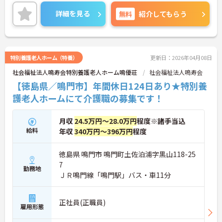
充実させられます！
ご興味ある方には、面接のポイントなど、さらに詳
詳細を見る
無料
紹介してもらう
細をお話致しますのでお気軽にご相談ください。
特別養護老人ホーム（特養）
更新日：2026年04月08日
社会福祉法人鳴寿会特別養護老人ホーム鳴優荘
社会福祉法人鳴寿会
【徳島県／鳴門市】年間休日124日あり★特別養
護老人ホームにて介護職の募集です！
月収
24.5万円～28.0万円
程度※諸手当込
給料
年収
340万円～396万円
程度
徳島県 鳴門市 鳴門町土佐泊浦字黒山118-25
7
勤務地
ＪＲ鳴門線「鳴門駅」バス・車11分
正社員(正職員)
雇用形態