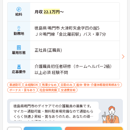
月収
22.1万円
～
給料
徳島県 鳴門市 大津町矢倉字四の越5
勤務地
ＪＲ鳴門線「金比羅前駅」バス・車7分
正社員(正職員)
雇用形態
介護職員初任者研修（ホームヘルパー2級）
応募要件
以上必須 経験不問
車通勤可
未経験OK
残業少なめ
日勤のみ
産休･育休･介護休暇取得実績あり
ボーナス・賞与あり
社会保険完備
交通費支給
徳島県鳴門市のデイケアでの介護職員の募集です。
マイカー通勤可能・無料駐車場完備なので通勤もら
くらく快適♪昇給・賞与ありのため、あなたの頑張
りがしっかり評価されます。
ご興味のある方は、面接のポイントをお伝えします