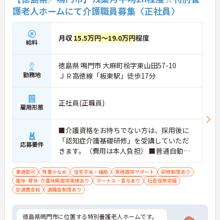
護老人ホームにて介護職員募集〈正社員〉
月収
15.5万円～19.0万円
程度
給料
徳島県 鳴門市 大麻町桧字東山田57-10
勤務地
ＪＲ高徳線「板東駅」徒歩17分
正社員(正職員)
雇用形態
■介護資格をお持ちでない方は、採用後に
「認知症介護基礎研修」を受講していただ
応募要件
きます。（費用は本人負担） ■普通自動車
運転免許必須（AT限定可） ■経験不問
車通勤可
残業少なめ
住宅手当・補助
資格取得サポート
研修制度あり
産休･育休･介護休暇取得実績あり
ボーナス・賞与あり
社会保険完備
交通費支給
退職金制度あり
徳島県鳴門市に位置する特別養護老人ホームです。