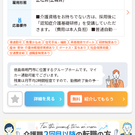
雇用形態
■介護資格をお持ちでない方は、採用後に
「認知症介護基礎研修」を受講していただ
応募要件
きます。（費用は本人負担） ■普通自動車
運転免許必須（AT限定可） ■経験不問
車通勤可
残業少なめ
住宅手当・補助
資格取得サポート
研修制度あり
産休･育休･介護休暇取得実績あり
ボーナス・賞与あり
社会保険完備
交通費支給
退職金制度あり
徳島県鳴門市に位置するグループホームです。マイ
カー通勤可能でございます。
残業は月平均2時間程度ですので、勤務終了後の予
定も立てやすいです。
昇給や賞与制度があり頑張りが評価されてしっかり
と職員に還元されます。
詳細を見る
無料
紹介してもらう
ご興味のある方には、面接対策ポイントなど、さら
に詳細をお話しいたしますのでお気軽にご相談くだ
さい！