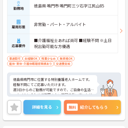
徳島県 鳴門市 鳴門町三ツ石字江尻山85
勤務地
非常勤・パート・アルバイト
雇用形態
■介護福祉士あれば尚可 ■経験不問 ※土日
応募要件
祝出勤可能な方優遇
車通勤可
未経験OK
残業少なめ
無資格OK
産休･育休･介護休暇取得実績あり
交通費支給
徳島県鳴門市に位置する特別養護老人ホームです。
経験不問にてご応募いただけます。
週3日からのご勤務が可能ですので、ご自身の生活
スタイルに合わせて無理のない範囲で働いていただ
けます。
ご興味のある方には、面接対策ポイントなど、さら
詳細を見る
無料
紹介してもらう
に詳細をお話しいたしますのでお気軽にご相談くだ
さい！