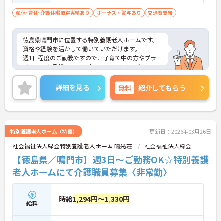
産休･育休･介護休暇取得実績あり
ボーナス・賞与あり
交通費支給
徳島県鳴門市に位置する特別養護老人ホームです。
資格や経験を活かして働いていただけます。
週1日程度のご勤務ですので、子育て中の方やプラ
イベートを重視している方にもおすすめの求人で
す。
ご興味のある方には、面接対策ポイントなど、さら
詳細を見る
無料
紹介してもらう
に詳細をお話しいたしますのでお気軽にご相談くだ
さい！
特別養護老人ホーム（特養）
更新日：2026年03月26日
社会福祉法人緑会特別養護老人ホーム 鳴光荘
社会福祉法人緑会
【徳島県／鳴門市】週3日～ご勤務OK☆特別養護
老人ホームにて介護職員募集〈非常勤〉
時給
1,294円～1,330円
給料