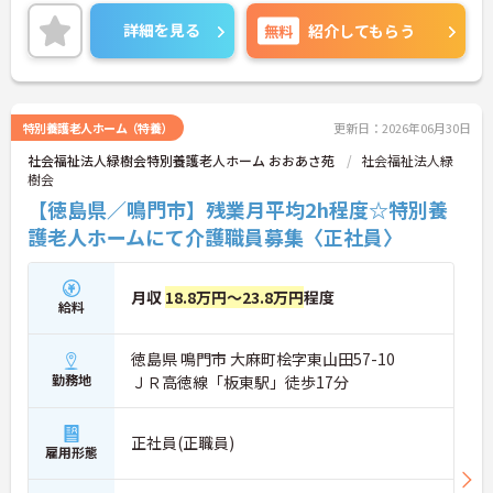
昇給や賞与制度があり頑張りが評価されてしっかり
と職員に還元されます。
詳細を見る
無料
紹介してもらう
ご興味のある方には、面接対策ポイントなど、さら
に詳細をお話しいたしますのでお気軽にご相談くだ
さい！
特別養護老人ホーム（特養）
更新日：2026年06月30日
社会福祉法人緑樹会特別養護老人ホーム おおあさ苑
社会福祉法人緑
樹会
【徳島県／鳴門市】残業月平均2h程度☆特別養
護老人ホームにて介護職員募集〈正社員〉
月収
18.8万円～23.8万円
程度
給料
徳島県 鳴門市 大麻町桧字東山田57-10
勤務地
ＪＲ高徳線「板東駅」徒歩17分
正社員(正職員)
雇用形態