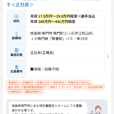
す＜正社員＞
・年末年始休暇3日
→ プライベートとの両立を目指しやすい環境です♪
月収
17.9万円～29.8万円
程度※諸手当込
給料
年収
265万円～441万円
程度
■ 安定収入を目指せる待遇
各種手当や賞与実績があります
徳島県 鳴門市 鳴門町三ッ石字江尻山85
・賞与計4.00ヶ月の過去実績
勤務地
ＪＲ鳴門線「撫養駅」バス・車14分
・夜勤手当支給
・皆勤手当あり
→ 安定した収入形成を目指せる環境です♪
正社員(正職員)
雇用形態
■ 通勤しやすい勤務環境
■資格・経験不問
応募要件
通勤面にも配慮された職場です
・マイカー通勤可
・駐車場あり
車通勤可
未経験OK
残業少なめ
無資格OK
年間休日110日以上
・鳴門駅から車10分
産休･育休･介護休暇取得実績あり
高収入
ボーナス・賞与あり
社会保険完備
→ ご自身に合った通勤方法を選べます♪
交通費支給
退職金制度あり
徳島県鳴門市にある特別養護老人ホームにて介護職
員のお仕事です。