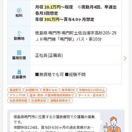
月収
20.2万円
～程度 ※夜勤月4回、早遅出
各月3回想定
給料
年収
301万円
～賞与4.0ヶ月想定
徳島県 鳴門市 鳴門町土佐泊浦字高砂205-29
勤務地
ＪＲ鳴門線「鳴門駅」バス・車10分
正社員(正職員)
雇用形態
■無資格でも可 ■経験不問
応募要件
車通勤可
未経験OK
残業少なめ
無資格OK
年間休日110日以上
ブランクOK
産休･育休･介護休暇取得実績あり
ボーナス・賞与あり
社会保険完備
交通費支給
退職金制度あり
徳島県鳴門市に位置する介護医療院で介護職の募集
です。
年間休日124日、賞与計4.00ヶ月の過去実績があ