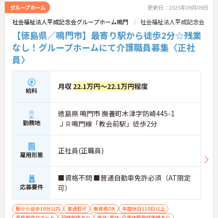
グループホーム
更新日：2025年09月09日
社会福祉法人平成記念会グループホーム鳴門
社会福祉法人平成記念会
【徳島県／鳴門市】最寄り駅から徒歩2分☆残業
なし！グループホームにて介護職員募集〈正社
員〉
月収
22.1万円～22.1万円
程度
給料
徳島県 鳴門市 撫養町木津字防崎445-1
勤務地
ＪＲ鳴門線「教会前駅」徒歩2分
正社員(正職員)
雇用形態
■資格不問 ■普通自動車免許必須（AT限定
応募要件
可）
駅から徒歩10分以内
車通勤可
無資格OK
年間休日110日以上
資格取得サポート
研修制度あり
産休･育休･介護休暇取得実績あり