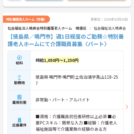
こちらの求人にご興味がございましたら面接のポイ
ントもお伝えしますので是非ご応募お待ちしており
ます。
特別養護老人ホーム（特養）
更新日：2026年03月26日
社会福祉法人鳴寿会特別養護老人ホーム 鳴優荘
社会福祉法人鳴寿会
【徳島県／鳴門市】週1日程度のご勤務☆特別養
護老人ホームにて介護職員募集〈パート〉
時給
1,050円～1,250円
給料
徳島県 鳴門市 鳴門町土佐泊浦字黒山118-25
勤務地
7
非常勤・パート・アルバイト
雇用形態
■資格：介護職員初任者研修以上必須 ■必
要PCスキル：簡単な入力 ■経験：介護老人
応募要件
福祉施設等で介護業務の経験のある方