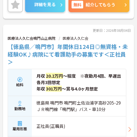
定した就業を目指せます。
詳細を見る
無料
紹介してもらう
ご興味のある方には、面接対策ポイントなどさらに
詳細をお話いたしますので、お気軽にご相談くださ
い。
更新日：2026年08月04日
■ 働きやすい休日数が魅力
医療法人久仁会鳴門山上病院
医療法人久仁会
【徳島県／鳴門市】年間休日124日◎無資格・未
年間休日が充実している職場です
・年間休日124日
経験OK♪病院にて看護助手の募集です＜正社員
・夏期休暇2日
＞
・年末年始休暇3日
→ プライベートとの両立を目指しやすい環境です♪
月収
20.2万円
～程度 ※夜勤月4回、早遅出
各月3回想定
給料
■ 安定収入を目指せる待遇
年収
301万円
～賞与4.0ヶ月想定
各種手当や賞与実績があります
・賞与計4.00ヶ月の過去実績
徳島県 鳴門市 鳴門町土佐泊浦字高砂205-29
・夜勤手当支給
勤務地
ＪＲ鳴門線「鳴門駅」バス・車10分
・皆勤手当あり
→ 安定した収入形成を目指せる環境です♪
正社員(正職員)
雇用形態
■ 通勤しやすい勤務環境