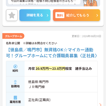
今回の募集は資格・経験不問◎経験者の方はもちろ
ん、これから頑張りたい、チャレンジしたいという
方にもオススメの求人★
年間休日110日以上あり、残業はほとんど無し！し
詳細を見る
無料
紹介してもらう
っかり働いてしっかり休める、社員にとって理想の
働き方を実現できますよ♪
ご興味ある方には、面接対策ポイントなど、さらに
詳細をお話しいたしますのでお気軽にご相談くださ
い。
グループホーム
更新日：2026年06月30日
名称非公開 ※詳細はお問合せください
【徳島県／鳴門市】無資格OK☆マイカー通勤
可！グループホームにて介護職員募集〈正社員〉
月収
20.9万円～23.0万円
程度 諸手当込み
給料
徳島県 鳴門市
勤務地
ＪＲ鳴門線
正社員(正職員)
雇用形態