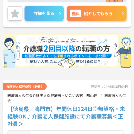
り、長く働きやすい環境です。マイカー通勤可能で
駐車場も完備されています。退職金制度もあり、安
定した就業を目指せます。
詳細を見る
無料
紹介してもらう
ご興味のある方には、面接対策ポイントなどさらに
詳細をお話いたしますので、お気軽にご相談くださ
い。
■ 働きやすい休日数が魅力
年間休日が充実している職場です
・年間休日124日
・夏期休暇2日
・年末年始休暇3日
→ プライベートとの両立を目指しやすい環境です♪
介護老人保健施設（老健）
更新日：2026年08月04日
■ 安定収入を目指せる待遇
医療法人久仁会介護老人保健施設・いこいの家 鳴山荘
医療法人久仁
会
各種手当や賞与実績があります
【徳島県／鳴門市】年間休日124日◎無資格・未
・賞与計4.00ヶ月の過去実績
・夜勤手当支給
経験OK♪介護老人保健施設にて介護職募集＜正
・皆勤手当あり
社員＞
→ 安定した収入形成を目指せる環境です♪