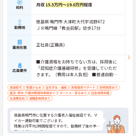
月収
15.5万円～19.0万円
程度
給料
徳島県 鳴門市 大津町大代宇戎野472
勤務地
ＪＲ鳴門線「教会前駅」徒歩17分
正社員(正職員)
雇用形態
■介護資格をお持ちでない方は、採用後に
「認知症介護基礎研修」を受講していただ
応募要件
きます。（費用は本人負担） ■普通自動車
運転免許必須（AT限定可） ■経験不問
車通勤可
残業少なめ
住宅手当・補助
資格取得サポート
研修制度あり
産休･育休･介護休暇取得実績あり
ボーナス・賞与あり
社会保険完備
交通費支給
退職金制度あり
徳島県鳴門市に位置する介護老人福祉施設です。マ
イカー通勤可能でございます。
残業は月平均2時間程度ですので、勤務終了後の予
定も立てやすいです。