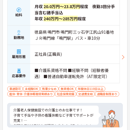
月収
20.0万円～23.8万円
程度 夜勤3回分手
当含む諸手当込
給料
年収
240万円～285万円
程度
徳島県 鳴門市 鳴門町三ッ石字江尻山91番地
勤務地
ＪＲ鳴門線「鳴門駅」バス・車10分
正社員(正職員)
雇用形態
■介護系資格不問 ■経験不問（経験者優
応募要件
遇） ■普通自動車運転免許（AT限定可）
車通勤可
未経験OK
残業少なめ
無資格OK
年間休日110日以上
産休･育休･介護休暇取得実績あり
社会保険完備
交通費支給
退職金制度あり
介護老人保健施設での介護士のお仕事です！
子育て手当や子供の看護休暇など子育てサポートが
充実！
年間休日110日以上で残業も少なくプライベートも