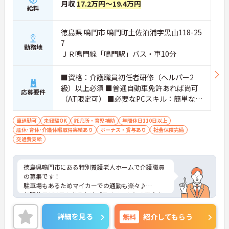
月収
17.2万円～19.4万円
給料
徳島県 鳴門市 鳴門町土佐泊浦字黒山118-25
7
勤務地
ＪＲ鳴門線「鳴門駅」バス・車10分
■資格：介護職員初任者研修（ヘルパー2
級）以上必須 ■普通自動車免許あれば尚可
応募要件
（AT限定可） ■必要なPCスキル：簡単な入
力 ■経験不問
車通勤可
未経験OK
託児所・育児補助
年間休日110日以上
産休･育休･介護休暇取得実績あり
ボーナス・賞与あり
社会保険完備
交通費支給
徳島県鳴門市にある特別養護老人ホームで介護職員
の募集です！
駐車場もあるためマイカーでの通勤も楽々♪
年間休日124日もあるためプライベートとの両立を
目指す方におすすめの環境です◎丁寧な研修とフォ
ロー体制で、経験に関わらず安心してスタートでき
詳細を見る
無料
紹介してもらう
ます。