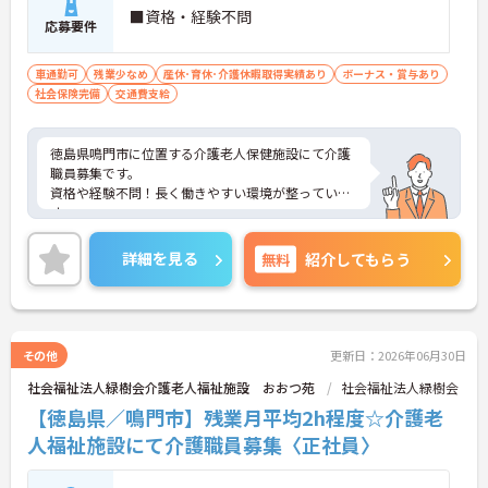
■資格・経験不問
応募要件
車通勤可
残業少なめ
産休･育休･介護休暇取得実績あり
ボーナス・賞与あり
社会保険完備
交通費支給
徳島県鳴門市に位置する介護老人保健施設にて介護
職員募集です。
資格や経験不問！長く働きやすい環境が整っていま
す。
ご興味ある方には、面接対策ポイントなど、さらに
詳細をお話しいたしますのでお気軽にご相談くださ
詳細を見る
無料
紹介してもらう
い！
その他
更新日：2026年06月30日
社会福祉法人緑樹会介護老人福祉施設 おおつ苑
社会福祉法人緑樹会
【徳島県／鳴門市】残業月平均2h程度☆介護老
人福祉施設にて介護職員募集〈正社員〉