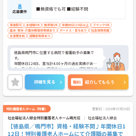
通勤面にも配慮された職場です
■無資格でも可 ■経験不問
応募要件
・マイカー通勤可
・駐車場あり
・鳴門駅から車10分
車通勤可
未経験OK
無資格OK
年間休日110日以上
ブランクOK
→ ご自身に合った通勤方法を選べます♪
産休･育休･介護休暇取得実績あり
ボーナス・賞与あり
社会保険完備
交通費支給
退職金制度あり
徳島県鳴門市に位置する病院で看護助手の募集で
す。
年間休日124日、賞与計4.00ヶ月の過去実績があ
り、長く働きやすい環境です。マイカー通勤可能で
駐車場も完備されています。退職金制度もあり、安
定した就業を目指せます。
詳細を見る
無料
紹介してもらう
ご興味のある方には、面接対策ポイントなどさらに
詳細をお話いたしますので、お気軽にご相談くださ
い。
特別養護老人ホーム（特養）
更新日：2026年07月30日
■ 働きやすい休日数が魅力
社会福祉法人緑会特別養護老人ホーム鳴光荘
社会福祉法人緑会
年間休日が充実している職場です
【徳島県／鳴門市】資格・経験不問♪年間休日1
・年間休日124日
12日！特別養護老人ホームにて介護職の募集で
・夏期休暇2日