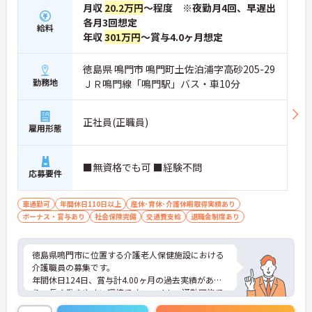
月収
20.2万円
～程度 ※夜勤月4回、早遅出
■ 通勤しやすい勤務環境
各月3回想定
給料
年収
301万円
～賞与4.0ヶ月想定
通勤面にも配慮された職場です
・マイカー通勤可
・駐車場あり
徳島県 鳴門市 鳴門町土佐泊浦字高砂205-29
・鳴門駅から車10分
勤務地
ＪＲ鳴門線「鳴門駅」バス・車10分
→ ご自身に合った通勤方法を選べます♪
正社員(正職員)
雇用形態
■無資格でも可 ■経験不問
応募要件
車通勤可
年間休日110日以上
産休･育休･介護休暇取得実績あり
ボーナス・賞与あり
社会保険完備
交通費支給
退職金制度あり
徳島県鳴門市に位置する介護老人保健施設における
介護職員の募集です。
年間休日124日、賞与計4.00ヶ月の過去実績があ
り、長く働きやすい環境です。マイカー通勤可能で
駐車場も完備されています。退職金制度もあり、安