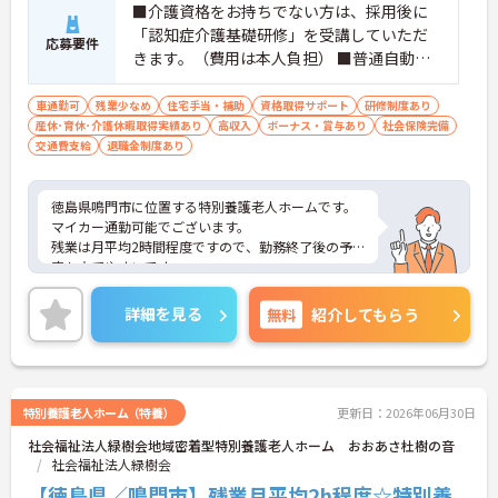
■介護資格をお持ちでない方は、採用後に
「認知症介護基礎研修」を受講していただ
応募要件
きます。（費用は本人負担） ■普通自動車
運転免許必須（AT限定可） ■経験不問
車通勤可
残業少なめ
住宅手当・補助
資格取得サポート
研修制度あり
産休･育休･介護休暇取得実績あり
高収入
ボーナス・賞与あり
社会保険完備
交通費支給
退職金制度あり
徳島県鳴門市に位置する特別養護老人ホームです。
マイカー通勤可能でございます。
残業は月平均2時間程度ですので、勤務終了後の予
定も立てやすいです。
昇給や賞与制度があり頑張りが評価されてしっかり
と職員に還元されます。
詳細を見る
無料
紹介してもらう
ご興味のある方には、面接対策ポイントなど、さら
に詳細をお話しいたしますのでお気軽にご相談くだ
さい！
特別養護老人ホーム（特養）
更新日：2026年06月30日
社会福祉法人緑樹会地域密着型特別養護老人ホーム おおあさ杜樹の音
社会福祉法人緑樹会
【徳島県／鳴門市】残業月平均2h程度☆特別養