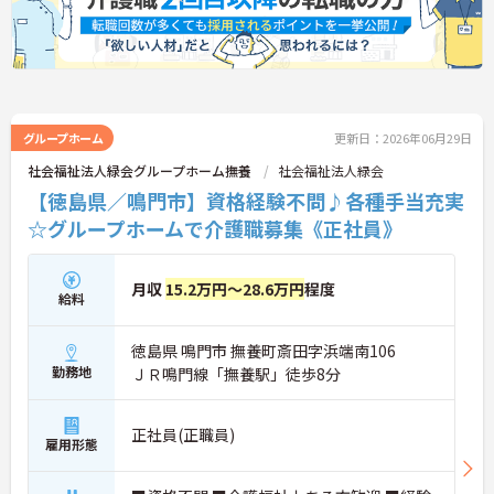
グループホーム
更新日：2026年06月29日
社会福祉法人緑会グループホーム撫養
社会福祉法人緑会
【徳島県／鳴門市】資格経験不問♪各種手当充実
☆グループホームで介護職募集《正社員》
月収
15.2万円～28.6万円
程度
給料
徳島県 鳴門市 撫養町斎田字浜端南106
勤務地
ＪＲ鳴門線「撫養駅」徒歩8分
正社員(正職員)
雇用形態