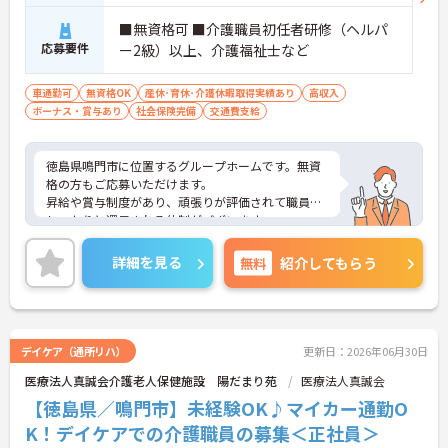
■無資格可 ■介護職員初任者研修（ヘルパ
応募要件
ー2級）以上、介護福祉士など
車通勤可
無資格OK
産休･育休･介護休暇取得実績あり
高収入
ボーナス・賞与あり
社会保険完備
交通費支給
徳島県鳴門市に位置するグループホームです。無資
格の方もご応募いただけます。
昇給や賞与制度があり、頑張りが評価されて職員に
しっかりと還元される体制がございます。
マイカー通勤可能で駐車場も完備されているため通
勤ラクラクです。
詳細を見る
無料
紹介してもらう
ご興味のある方には、面接対策ポイントなど、さら
に詳細をお話しいたしますのでお気軽にご相談くだ
さい！
デイケア（通所リハ）
更新日：2026年06月30日
医療法人真誠会介護老人保健施設 陽だまり苑
医療法人真誠会
【徳島県／鳴門市】未経験OK♪マイカー通勤O
K！デイケアでの介護職員の募集＜正社員＞