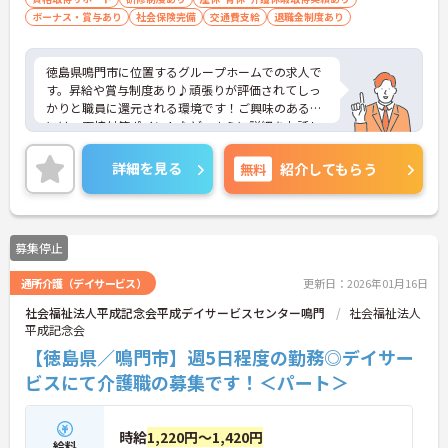
ボーナス・賞与あり
社会保険完備
交通費支給
退職金制度あり
徳島県鳴門市に位置するグループホームでの求人で
す。昇給や賞与制度あり♪頑張りが評価されてしっ
かりと職員に還元される環境です！ご興味のある方
には、面接対策ポイントなど、さらに詳細をお話し
いたしますのでお気軽にご相談ください！
詳細を見る
無料
紹介してもらう
募集停止
通所介護（デイサービス）
更新日：2026年01月16日
社会福祉法人平成記念会平成デイサービスセンター鳴門
社会福祉法人
平成記念会
【徳島県／鳴門市】週5日程度の勤務◎デイサー
ビスにて介護職の募集です！＜パート＞
時給
1,220円～1,420円
給料