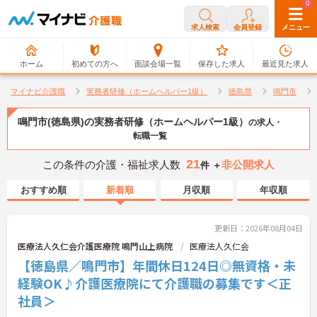
0
0
求人検索
会員登録
メニュー
ホーム
初めての方へ
面談会場一覧
保存した求人
最近見た求人
マイナビ介護職
実務者研修（ホームヘルパー1級）
徳島県
鳴門市
鳴門市(徳島県)の実務者研修（ホームヘルパー1級）
の求人・
転職一覧
21
この条件の介護・福祉求人数
非公開求人
件 ＋
おすすめ順
新着順
月収順
年収順
更新日：2026年08月04日
医療法人久仁会介護医療院 鳴門山上病院
医療法人久仁会
【徳島県／鳴門市】年間休日124日◎無資格・未
経験OK♪介護医療院にて介護職の募集です＜正
社員＞