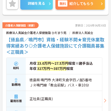
のでお気軽にお問い合せください。
詳細を見る
無料
紹介してもらう
介護老人保健施設（老健）
更新日：2026年06月30日
医療法人真誠会介護老人保健施設 ひだまり苑
医療法人真誠会
【徳島県／鳴門市】資格・経験不問★育児休業取
得実績あり◎介護老人保健施設にて介護職員募集
＜正職員＞
月収
23.0万円～27.5万円
程度※諸手当込
給料
年収
327万円～387万円
程度
徳島県 鳴門市 大津町矢倉字四ノ越5番地
勤務地
ＪＲ鳴門線「教会前駅」バス・車10分
正社員(正職員)
雇用形態