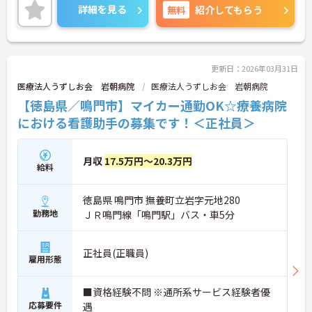
ある方はご面接ポイントお伝えしますのでご気軽に
詳細を見る
無料
紹介してもらう
お問い合わせください。
更新日：2026年03月31日
医療法人うずしお会 岩朝病院
医療法人うずしお会 岩朝病院
【徳島県／鳴門市】マイカー通勤OK☆療養病院
における看護助手の募集です！＜正社員＞
月収
17.5万円～20.3万円
給料
徳島県 鳴門市 撫養町立岩字元地280
勤務地
ＪＲ鳴門線「鳴門駅」バス・車5分
正社員(正職員)
雇用形態
■資格経験不問 ※通所系サービス経験者優
応募要件
遇