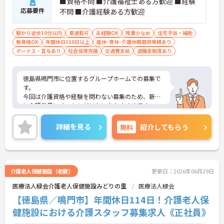
■資格不問 ■介護福祉士ある方歓迎 ■経験
応募要件
不問 ■介護経験ある方歓迎
駅から徒歩10分以内
車通勤可
未経験OK
残業少なめ
住宅手当・補助
無資格OK
年間休日110日以上
産休･育休･介護休暇取得実績あり
ボーナス・賞与あり
社会保険完備
交通費支給
退職金制度あり
徳島県鳴門市に位置するグループホームでの募集で
す。
今回は介護資格や経験を問わない募集のため、新た
に介護業界にチャレンジしたい方おすすめです。
ご興味のある方は、ご面接のポイントをお伝えしま
すので、お気軽にお問い合わせください。
詳細を見る
無料
紹介してもらう
介護老人保健施設（老健）
更新日：2026年06月29日
医療法人緑会介護老人保健施設みどりの里
医療法人緑会
【徳島県／鳴門市】年間休日114日！介護老人保
健施設における介護スタッフ募集求人《正社員》