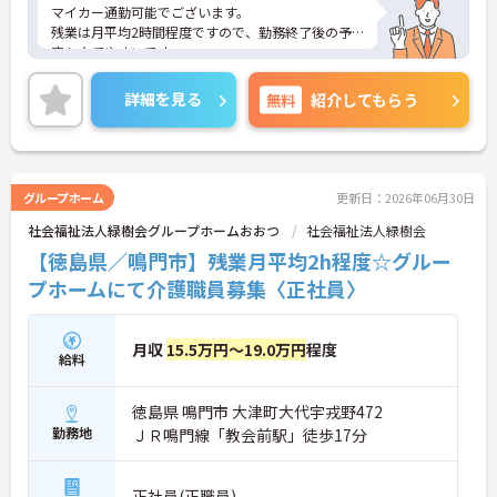
マイカー通勤可能でございます。
残業は月平均2時間程度ですので、勤務終了後の予
定も立てやすいです。
昇給や賞与制度があり頑張りが評価されてしっかり
と職員に還元されます。
詳細を見る
無料
紹介してもらう
ご興味のある方には、面接対策ポイントなど、さら
に詳細をお話しいたしますのでお気軽にご相談くだ
さい！
グループホーム
更新日：2026年06月30日
社会福祉法人緑樹会グループホームおおつ
社会福祉法人緑樹会
【徳島県／鳴門市】残業月平均2h程度☆グルー
プホームにて介護職員募集〈正社員〉
月収
15.5万円～19.0万円
程度
給料
徳島県 鳴門市 大津町大代宇戎野472
勤務地
ＪＲ鳴門線「教会前駅」徒歩17分
正社員(正職員)