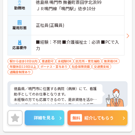
■ 通勤しやすい勤務環境
徳島県 鳴門市 撫養町斎田字北浜99
勤務地
ＪＲ鳴門線「鳴門駅」徒歩10分
通勤面にも配慮された職場です
・マイカー通勤可
・駐車場あり
正社員(正職員)
雇用形態
・鳴門駅から車10分
→ ご自身に合った通勤方法を選べます♪
■経験：不問 ■介護福祉士：必須 ■PCで入
応募要件
力
駅から徒歩10分以内
車通勤可
未経験OK
託児所・育児補助
無資格OK
年間休日110日以上
ボーナス・賞与あり
社会保険完備
交通費支給
退職金制度あり
徳島県／鳴門市に位置する病院（病棟）にて、看護
助手としてのお仕事となります。
未経験の方でも応募できるので、是非資格を活かし
てお仕事してみませんか？昇給や賞与のある手厚い
待遇なので、とてもやりがいのある環境となってお
ります！
詳細を見る
無料
紹介してもらう
ご興味ある方は面接ポイントをお伝えしますので、
お気軽にお問い合わせください♪