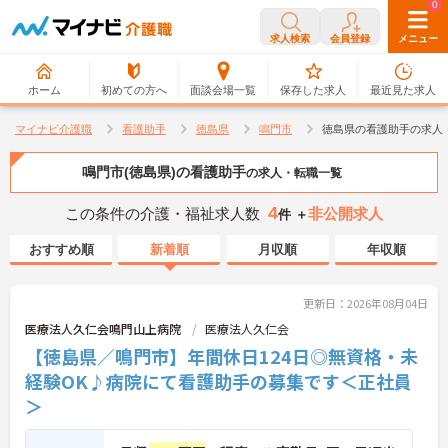
0
0
求人検索
会員登録
メニュー
ホーム
初めての方へ
面談会場一覧
保存した求人
最近見た求人
マイナビ介護職
看護助手
徳島県
鳴門市
徳島県の看護助手の求人
鳴門市(徳島県)の看護助手
の求人・転職一覧
4
この条件の介護・福祉求人数
非公開求人
件 ＋
おすすめ順
新着順
月収順
年収順
更新日：2026年08月04日
医療法人久仁会鳴門山上病院
医療法人久仁会
【徳島県／鳴門市】年間休日124日◎無資格・未
経験OK♪病院にて看護助手の募集です＜正社員
＞