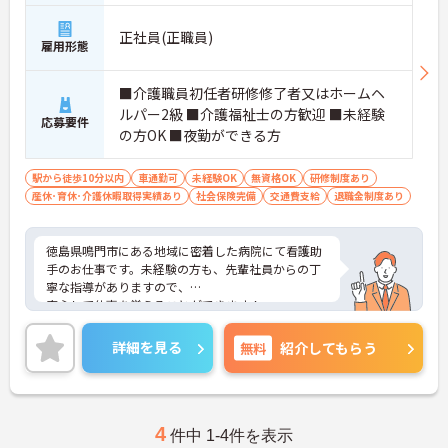
正社員(正職員)
雇用形態
■介護職員初任者研修修了者又はホームヘ
ルパー2級 ■介護福祉士の方歓迎 ■未経験
応募要件
の方OK ■夜勤ができる方
駅から徒歩10分以内
車通勤可
未経験OK
無資格OK
研修制度あり
産休･育休･介護休暇取得実績あり
社会保険完備
交通費支給
退職金制度あり
徳島県鳴門市にある地域に密着した病院にて看護助
手のお仕事です。未経験の方も、先輩社員からの丁
寧な指導がありますので、
安心して仕事を覚えることができます！
ご興味ある方には、面接対策ポイントなど、さらに
詳細をお話しいたしますのでお気軽にご相談くださ
詳細を見る
無料
紹介してもらう
い。
4
件中 1-4件を表示