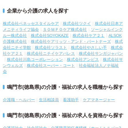
企業から介護の求人を探す
株式会社ベネッセスタイルケア
株式会社ツクイ
株式会社日本ア
メニティライフ協会
ＳＯＭＰＯケア株式会社
ソーシャルインク
ルー株式会社
株式会社SOYOKAZE
株式会社ケア２１
ALSOK
介護株式会社
株式会社ケアリッツ・アンド・パートナーズ
株式
会社ニチイ学館
株式会社ソラスト
株式会社やさしい手
株式会
社ケア２１
株式会社ニチイケアパレス
株式会社サンガジャパン
株式会社川島コーポレーション
株式会社アンビス
株式会社サ
ンウェルズ
株式会社スーパー・コート
社会福祉法人ノテ福祉
会
鳴門市(徳島県)の介護・福祉の求人を職種から探す
介護職・ヘルパー
生活相談員
看護助手
ケアマネージャー
鳴門市(徳島県)の介護・福祉の求人を資格から探す