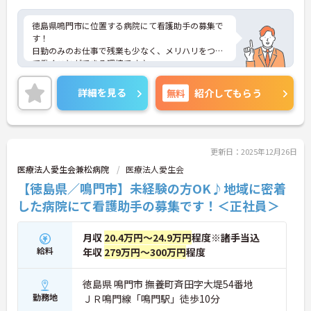
徳島県鳴門市に位置する病院にて看護助手の募集で
す！
日勤のみのお仕事で残業も少なく、メリハリをつけ
て働くことができる環境です♪
ご興味ある方には、面接対策ポイントなど、さらに
詳細をお話しいたしますのでお気軽にご相談くださ
詳細を見る
無料
紹介してもらう
い！
更新日：2025年12月26日
医療法人愛生会兼松病院
医療法人愛生会
【徳島県／鳴門市】未経験の方OK♪地域に密着
した病院にて看護助手の募集です！＜正社員＞
月収
20.4万円～24.9万円
程度※諸手当込
給料
年収
279万円～300万円
程度
徳島県 鳴門市 撫養町斉田字大堤54番地
勤務地
ＪＲ鳴門線「鳴門駅」徒歩10分