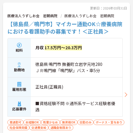
更新日：2026年03月31日
医療法人うずしお会 岩朝病院
医療法人うずしお会 岩朝病院
【徳島県／鳴門市】マイカー通勤OK☆療養病院
における看護助手の募集です！＜正社員＞
月収
17.5万円～20.3万円
給料
徳島県 鳴門市 撫養町立岩字元地280
勤務地
ＪＲ鳴門線「鳴門駅」バス・車5分
正社員(正職員)
雇用形態
■資格経験不問 ※通所系サービス経験者優
応募要件
遇
車通勤可
未経験OK
残業少なめ
無資格OK
日勤のみ
ボーナス・賞与あり
社会保険完備
交通費支給
退職金制度あり