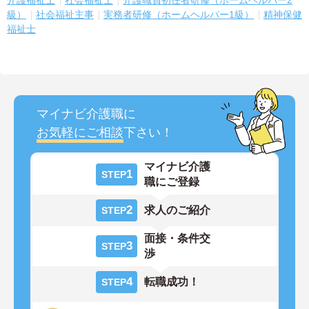
介護福祉士
社会福祉士
介護職員初任者研修（ホームヘルパー2
級）
社会福祉主事
実務者研修（ホームヘルパー1級）
精神保健
福祉士
マイナビ介護職に
お気軽にご相談
下さい！
マイナビ介護
1
STEP
職にご登録
2
求人のご紹介
STEP
面接・条件交
3
STEP
渉
4
転職成功！
STEP