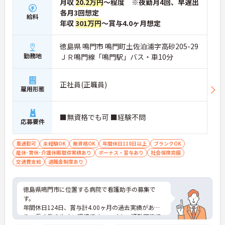
月収
20.2万円
～程度 ※夜勤月4回、早遅出
各月3回想定
給料
年収
301万円
～賞与4.0ヶ月想定
徳島県 鳴門市 鳴門町土佐泊浦字高砂205-29
勤務地
ＪＲ鳴門線「鳴門駅」バス・車10分
正社員(正職員)
雇用形態
■無資格でも可 ■経験不問
応募要件
車通勤可
未経験OK
無資格OK
年間休日110日以上
ブランクOK
産休･育休･介護休暇取得実績あり
ボーナス・賞与あり
社会保険完備
交通費支給
退職金制度あり
徳島県鳴門市に位置する病院で看護助手の募集で
す。
年間休日124日、賞与計4.00ヶ月の過去実績があ
り、長く働きやすい環境です。マイカー通勤可能で