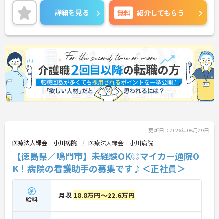
駐車場も完備されています。退職金制度もあり、安
定した就業を目指せます。
詳細を見る
無料
紹介してもらう
ご興味のある方には、面接対策ポイントなどさらに
詳細をお話いたしますので、お気軽にご相談くださ
い。
■ 働きやすい休日数が魅力
年間休日が充実している職場です
・年間休日124日
・夏期休暇2日
・年末年始休暇3日
→ プライベートとの両立を目指しやすい環境です♪
更新日：2026年05月29日
■ 安定収入を目指せる待遇
医療法人緑会 小川病院
医療法人緑会 小川病院
【徳島県／鳴門市】未経験OK◎マイカー通院O
各種手当や賞与実績があります
K！病院の看護助手の募集です♪＜正社員＞
・賞与計4.00ヶ月の過去実績
・夜勤手当支給
・皆勤手当あり
→ 安定した収入形成を目指せる環境です♪
月収
18.8万円～22.6万円
給料