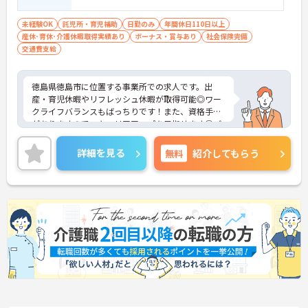
未経験OK
託児所・育児補助
日勤のみ
年間休日110日以上
産休･育休･介護休暇取得実績あり
ボーナス・賞与あり
社会保険完備
交通費支給
徳島県徳島市に位置する事業所での求人です。出
産・育児休暇やリフレッシュ休暇が取得可能◎ワー
クライフバランスもばっちりです！また、資格手当
がありますので、キャリアアップを目指せます◎ご
興味のある方には、面接対策ポイントなど、さらに
詳細をご案内しますのでお気軽にご相談ください！
詳細を見る
無料
紹介してもらう