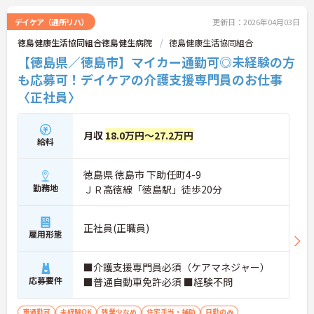
デイケア（通所リハ）
更新日：2026年04月03日
徳島健康生活協同組合徳島健生病院
徳島健康生活協同組合
【徳島県／徳島市】マイカー通勤可◎未経験の方
も応募可！デイケアの介護支援専門員のお仕事
〈正社員〉
月収
18.0万円～27.2万円
給料
徳島県 徳島市 下助任町4-9
勤務地
ＪＲ高徳線「徳島駅」徒歩20分
正社員(正職員)
雇用形態
■介護支援専門員必須（ケアマネジャー）
応募要件
■普通自動車免許必須 ■経験不問
車通勤可
未経験OK
残業少なめ
住宅手当・補助
日勤のみ