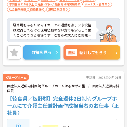
年間休日110日以上
産休･育休･介護休暇取得実績あり
ボーナス・賞与あり
社会保険完備
交通費支給
退職金制度あり
駐車場もあるためマイカーでの通勤も楽チン♪資格
は取得してるけど現場経験のない方でも安心して働
くことのできる職場です！こちらの求人にご興味が
ございましたら面接のポイントもお伝えします！是
非ご応募お待ちしております。
詳細を見る
無料
紹介してもらう
グループホーム
更新日：2026年04月01日
医療法人近藤内科医院グループホームはるかぜの里
医療法人近藤内科
医院
【徳島県／板野郡】完全週休2日制☆グループホ
ームにて介護主任兼計画作成担当者のお仕事〈正
社員〉