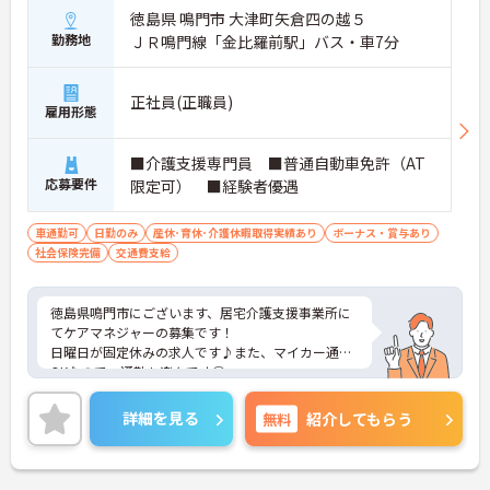
徳島県 鳴門市 大津町矢倉四の越５
勤務地
ＪＲ鳴門線「金比羅前駅」バス・車7分
正社員(正職員)
雇用形態
■介護支援専門員 ■普通自動車免許（AT
応募要件
限定可） ■経験者優遇
車通勤可
日勤のみ
産休･育休･介護休暇取得実績あり
ボーナス・賞与あり
社会保険完備
交通費支給
徳島県鳴門市にございます、居宅介護支援事業所に
てケアマネジャーの募集です！
日曜日が固定休みの求人です♪また、マイカー通勤
OKなので、通勤も楽々です◎
ご興味のある方は、マイナビ介護職までお問い合わ
せください。
詳細を見る
無料
紹介してもらう