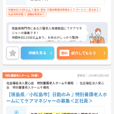
年間休日110日以上
産休･育休･介護休暇取得実績あり
ボーナス・賞与あり
社会保険完備
退職金制度あり
徳島県鳴門市にある介護老人保健施設にてケアマネ
ジャーの募集です！
年間休日110日以上あり、お休みがしっかり取得で
きます。スタッフにとって理想の働き方を実現して
います♪
丁寧な対応でたくさんの人を「笑顔」にできる！や
詳細を見る
無料
紹介してもらう
りがいのある職場です◎
ご興味のある方には、面接対策ポイントなど、さら
に詳細をお話しいたしますのでお気軽にご相談くだ
さい！
特別養護老人ホーム（特養）
更新日：2026年05月29日
社会福祉法人愛心会 特別養護老人ホーム千歳苑
社会福祉法人愛心
会 特別養護老人ホーム千歳苑
【徳島県／小松島市】日勤のみ♪特別養護老人ホ
ームにてケアマネジャーの募集＜正社員＞