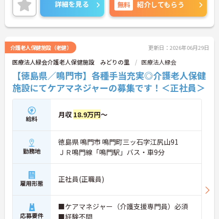
詳細を見る
無料
紹介してもらう
介護老人保健施設（老健）
更新日：2026年06月29日
医療法人緑会介護老人保健施設 みどりの里
医療法人緑会
【徳島県／鳴門市】各種手当充実◎介護老人保健
施設にてケアマネジャーの募集です！＜正社員＞
月収
18.9万円
～
給料
徳島県 鳴門市 鳴門町三ッ石字江尻山91
勤務地
ＪＲ鳴門線「鳴門駅」バス・車9分
正社員(正職員)
雇用形態
■ケアマネジャー（介護支援専門員）必須
応募要件
■経験不問