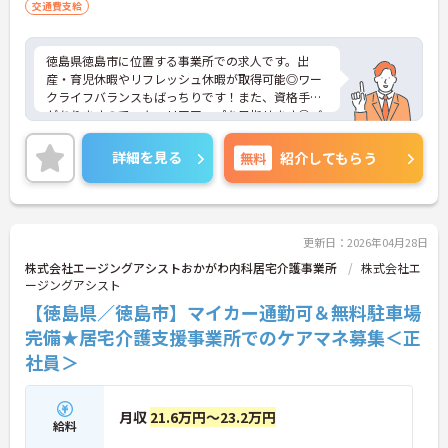
交通費支給
徳島県徳島市に位置する事業所での求人です。出
産・育児休暇やリフレッシュ休暇が取得可能◎ワー
クライフバランスもばっちりです！また、資格手当
がありますので、キャリアアップを目指せます◎ご
興味のある方には、面接対策ポイントなど、さらに
詳細をご案内しますのでお気軽にご相談ください！
詳細を見る
無料
紹介してもらう
更新日：2026年04月28日
株式会社エージングアシストおかがわ内科居宅介護事業所
株式会社エ
ージングアシスト
【徳島県／徳島市】マイカー通勤可＆無料駐車場
完備★居宅介護支援事業所でのケアマネ募集＜正
社員＞
月収
21.6万円～23.2万円
給料