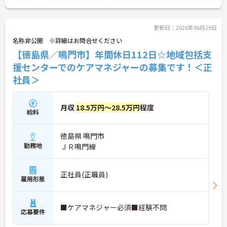
更新日：2026年06月29日
名称非公開 ※詳細はお問合せください
【徳島県／鳴門市】年間休日112日☆地域包括支
援センターでのケアマネジャーの募集です！＜正
社員＞
月収
18.5万円～28.5万円
程度
給料
徳島県 鳴門市
勤務地
ＪＲ鳴門線
正社員(正職員)
雇用形態
■ケアマネジャー必須■経験不問
応募要件