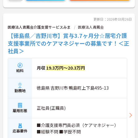
に詳細をお話しいたしますのでお気軽にご相談くだ
さい！
更新日：2026年03月26日
医療法人青鳳会介護支援サービスみま
医療法人青鳳会
【徳島県／吉野川市】賞与3.7ヶ月分☆居宅介護
支援事業所でのケアマネジャーの募集です！＜正
社員＞
月収
19.3万円～20.3万円
給料
徳島県 吉野川市 鴨島町上下島495-13
勤務地
正社員(正職員)
雇用形態
■介護支援専門員必須（ケアマネジャー）
応募要件
■経験不問 ■学歴不問