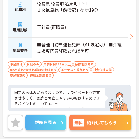
徳島県 徳島市 名東町1-91
勤務地
ＪＲ徳島線「鮎喰駅」徒歩19分
正社員(正職員)
雇用形態
■普通自動車運転免許（AT限定可） ■介護
応募要件
支援専門員経験あれば尚可
車通勤可
日勤のみ
年間休日110日以上
研修制度あり
産休･育休･介護休暇取得実績あり
ボーナス・賞与あり
社会保険完備
交通費支給
退職金制度あり
固定のお休みがありますので、プライベートも充実
させやすく、家庭と両立しやすいのもおすすめでき
るポイントの一つです。
賞与や昇給、退職金などの待遇が一通り整ってお
り、安定した環境の中で働きたい方にピッタリで
す。
詳細を見る
無料
紹介してもらう
ご興味ある方には、面接対策ポイントなど、さらに
詳細をお話しいたしますのでお気軽にご相談くださ
い。