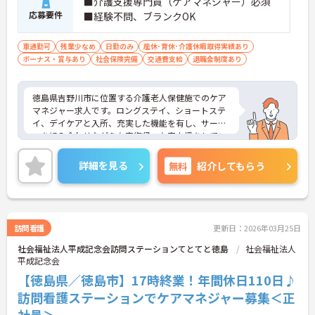
■介護支援専門員（ケアマネジャー）必須
応募要件
■経験不問、ブランクOK
車通勤可
残業少なめ
日勤のみ
産休･育休･介護休暇取得実績あり
ボーナス・賞与あり
社会保険完備
交通費支給
退職金制度あり
徳島県吉野川市に位置する介護老人保健施でのケア
マネジャー求人です。ロングステイ、ショートステ
イ、デイケアと入所、充実した機能を有し、サービ
スを組み合わせながら在宅復帰・在宅支援をしてい
ます。母体病院との連携もあり、安心して業務に専
念いただきます。ご興味のある方には、面接対策ポ
詳細を見る
無料
紹介してもらう
イントなど、さらに詳細をお話しいたしますのでお
気軽にご相談ください！
訪問看護
更新日：2026年03月25日
社会福祉法人平成記念会訪問ステーションてとてと徳島
社会福祉法人
平成記念会
【徳島県／徳島市】17時終業！年間休日110日♪
訪問看護ステーションでケアマネジャー募集＜正
社員＞