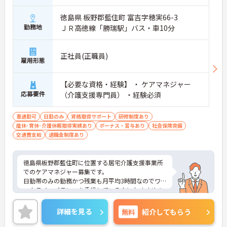
徳島県 板野郡藍住町 富吉字穂実66-3
勤務地
ＪＲ高徳線「勝瑞駅」バス・車10分
正社員(正職員)
雇用形態
【必要な資格・経験】 ・ ケアマネジャー
応募要件
（介護支援専門員） ・経験必須
車通勤可
日勤のみ
資格取得サポート
研修制度あり
産休･育休･介護休暇取得実績あり
ボーナス・賞与あり
社会保険完備
交通費支給
退職金制度あり
徳島県板野郡藍住町に位置する居宅介護支援事業所
でのケアマネジャー募集です。
日勤帯のみの勤務かつ残業も月平均3時間なのでワ
ークライフバランスを重視している方におすすめの
求人です♪
ご興味のある方はご面接のポイントお伝えしますの
詳細を見る
無料
紹介してもらう
でご気軽にお問合せください。