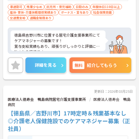
車通勤可
残業少なめ
託児所・育児補助
日勤のみ
年間休日110日以上
産休･育休･介護休暇取得実績あり
ボーナス・賞与あり
社会保険完備
交通費支給
退職金制度あり
徳島県吉野川市に位置する居宅介護支援事業所にて
ケアマネジャーの募集です！
賞与支給実績もあり、頑張りがしっかりと評価に反
映される環境です。
ご興味ある方には、面接対策ポイントなど、さらに
詳細をお話しいたしますのでお気軽にご相談くださ
詳細を見る
無料
紹介してもらう
い！
更新日：2026年03月25日
医療法人徳寿会 鴨島病院居宅介護支援事業所
医療法人徳寿会 鴨島
病院
【徳島県／吉野川市】17時定時＆残業基本なし
◎介護老人保健施設でのケアマネジャー募集（正
社員）