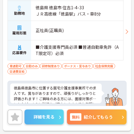
徳島県 徳島市 住吉1-4-33
勤務地
ＪＲ高徳線「徳島駅」バス・車8分
正社員(正職員)
雇用形態
■介護支援専門員必須 ■普通自動車免許（A
応募要件
T限定可）必須
車通勤可
日勤のみ
研修制度あり
ボーナス・賞与あり
社会保険完備
交通費支給
徳島県徳島市に位置する居宅介護支援事業所での求
人です。賞与がありますので、頑張りがしっかりと
評価されます！ご興味のある方には、面接対策ポイ
ントなど、さらに詳細をご案内しますのでお気軽に
ご相談ください！
詳細を見る
無料
紹介してもらう