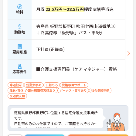
月収
23.5万円～28.5万円
程度※諸手当込
給料
徳島県 板野郡板野町 吹田字西山68番地10
勤務地
ＪＲ高徳線「板野駅」バス・車6分
正社員(正職員)
雇用形態
■介護支援専門員（ケアマネジャー）資格
応募要件
車通勤可
残業少なめ
日勤のみ
資格取得サポート
産休･育休･介護休暇取得実績あり
ボーナス・賞与あり
社会保険完備
交通費支給
徳島県板野郡板野町に位置する居宅介護支援事業所
です。
日勤帯のみのお仕事ですので、ご家庭をお持ちの方
も働きやすい勤務時間でオススメです・
マイカー通勤可能なので行き帰りがスムーズです。