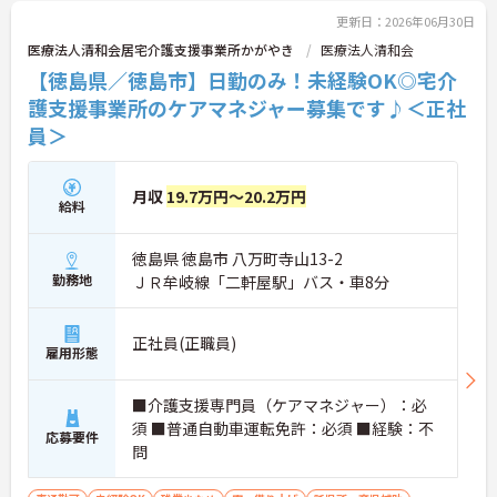
更新日：2026年06月30日
医療法人清和会居宅介護支援事業所かがやき
医療法人清和会
【徳島県／徳島市】日勤のみ！未経験OK◎宅介
護支援事業所のケアマネジャー募集です♪＜正社
員＞
月収
19.7万円～20.2万円
給料
徳島県 徳島市 八万町寺山13-2
勤務地
ＪＲ牟岐線「二軒屋駅」バス・車8分
正社員(正職員)
雇用形態
■介護支援専門員（ケアマネジャー）：必
須 ■普通自動車運転免許：必須 ■経験：不
応募要件
問