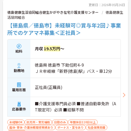
更新日：2026年05月26日
徳島健康生活協同組合健生かがやき在宅介護支援センター
徳島健康生
活協同組合
【徳島県／徳島市】未経験可◎賞与年2回♪事業
所でのケアマネ募集＜正社員＞
月収
19.5万円
～
給料
徳島県 徳島市 下助任町4-9
勤務地
ＪＲ牟岐線「新野(徳島)駅」バス・車12分
正社員(正職員)
雇用形態
■介護支援専門員必須 ■普通自動車免許（A
応募要件
T限定可）必須 ■経験不問
未経験OK
託児所・育児補助
日勤のみ
年間休日110日以上
産休･育休･介護休暇取得実績あり
ボーナス・賞与あり
社会保険完備