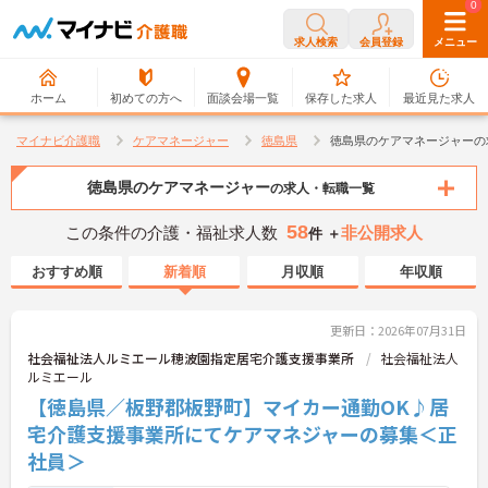
0
0
求人検索
会員登録
メニュー
ホーム
初めての方へ
面談会場一覧
保存した求人
最近見た求人
マイナビ介護職
ケアマネージャー
徳島県
徳島県のケアマネージャーの
徳島県のケアマネージャー
の求人・転職一覧
58
この条件の介護・福祉求人数
非公開求人
件 ＋
おすすめ順
新着順
月収順
年収順
更新日：2026年07月31日
社会福祉法人ルミエール穂波園指定居宅介護支援事業所
社会福祉法人
ルミエール
【徳島県／板野郡板野町】マイカー通勤OK♪居
宅介護支援事業所にてケアマネジャーの募集＜正
社員＞