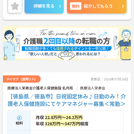
ご興味をお持ちの方はお気軽にお問い合わせくださ
詳細を見る
無料
紹介してもらう
い。
デイケア（通所リハ）
更新日：2026年07月16日
医療法人栄寿会介護老人保健施設 名月苑
医療法人栄寿会
【徳島県／徳島市】日祝固定休み♪日勤のみ！介
護老人保健施設にてケアマネジャー募集＜常勤＞
月収
22.8万円～24.2万円
給料
年収
326万円～347万円
程度