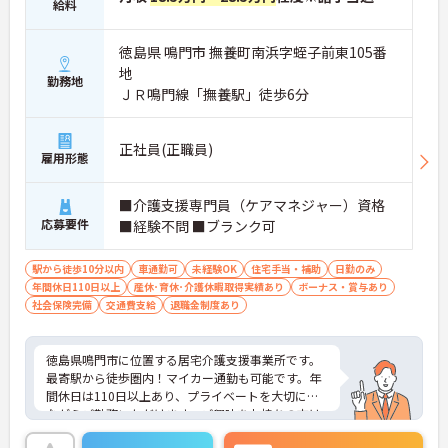
給料
徳島県 鳴門市 撫養町南浜字蛭子前東105番
地
勤務地
ＪＲ鳴門線「撫養駅」徒歩6分
正社員(正職員)
雇用形態
■介護支援専門員（ケアマネジャー）資格
応募要件
■経験不問 ■ブランク可
駅から徒歩10分以内
車通勤可
未経験OK
住宅手当・補助
日勤のみ
年間休日110日以上
産休･育休･介護休暇取得実績あり
ボーナス・賞与あり
社会保険完備
交通費支給
退職金制度あり
徳島県鳴門市に位置する居宅介護支援事業所です。
最寄駅から徒歩圏内！マイカー通勤も可能です。年
間休日は110日以上あり、プライベートを大切にし
ながらご勤務いただけます。ご興味をお持ちの方は
お気軽にお問い合わせください。