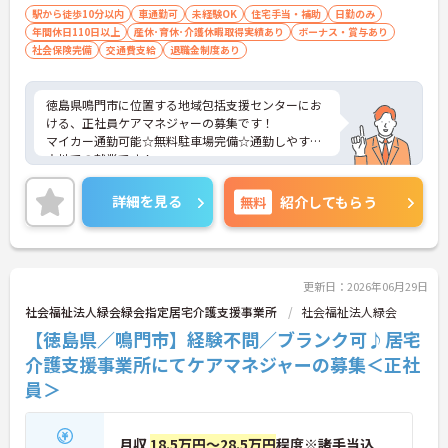
駅から徒歩10分以内
車通勤可
未経験OK
住宅手当・補助
日勤のみ
年間休日110日以上
産休･育休･介護休暇取得実績あり
ボーナス・賞与あり
社会保険完備
交通費支給
退職金制度あり
徳島県鳴門市に位置する地域包括支援センターにお
ける、正社員ケアマネジャーの募集です！
マイカー通勤可能☆無料駐車場完備☆通勤しやすい
立地での就業です！
ご興味ある方には、面接対策ポイントなど、さらに
詳細をお話しいたしますのでお気軽にご相談くださ
詳細を見る
無料
紹介してもらう
い。
更新日：2026年06月29日
社会福祉法人緑会緑会指定居宅介護支援事業所
社会福祉法人緑会
【徳島県／鳴門市】経験不問／ブランク可♪居宅
介護支援事業所にてケアマネジャーの募集＜正社
員＞
月収
18.5万円～28.5万円
程度※諸手当込