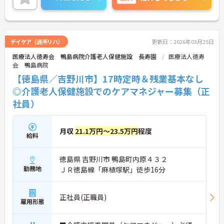
イントなど、さらに詳細をお話しいたしますのでお
気軽にご相談ください！
デイケア（通所リハ）
更新日：2026年03月25日
医療法人徳寿会 鴨島病院介護老人保健施設 長寿園
医療法人徳寿
会 鴨島病院
【徳島県／吉野川市】17時定時＆残業基本なし
◎介護老人保健施設でのケアマネジャー募集（正
社員）
月収
21.1万円～23.5万円
程度
給料
徳島県 吉野川市 鴨島町内原４３２
勤務地
ＪＲ徳島線「麻植塚駅」徒歩16分
正社員(正職員)
雇用形態