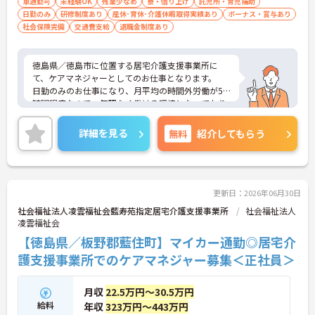
車通勤可
未経験OK
残業少なめ
寮・借り上げ
託児所・育児補助
日勤のみ
研修制度あり
産休･育休･介護休暇取得実績あり
ボーナス・賞与あり
社会保険完備
交通費支給
退職金制度あり
徳島県／徳島市に位置する居宅介護支援事業所に
て、ケアマネジャーとしてのお仕事となります。
日勤のみのお仕事になり、月平均の時間外労働が5
時間程度なので、無理なく働ける環境となっており
ます！利用可能託児所や育児休業の取得実績がある
ので、お子様がいらっしゃる方でも安心してお仕事
詳細を見る
無料
紹介してもらう
できます♪
ご興味ある方は面接ポイントをお伝えしますので、
お気軽にお問い合わせください♪
更新日：2026年06月30日
社会福祉法人凌雲福祉会藍寿苑指定居宅介護支援事業所
社会福祉法人
凌雲福祉会
【徳島県／板野郡藍住町】マイカー通勤◎居宅介
護支援事業所でのケアマネジャー募集＜正社員＞
月収
22.5万円～30.5万円
給料
年収
323万円～443万円