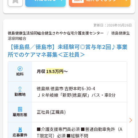
更新日：2026年05月26日
徳島健康生活協同組合健生さわやか在宅介護支援センター
徳島健康生
活協同組合
【徳島県／徳島市】未経験可◎賞与年2回♪事業
所でのケアマネ募集＜正社員＞
月収
19.5万円
～
給料
徳島県 徳島市 吉野本町6-30-4
勤務地
ＪＲ牟岐線「新野(徳島)駅」バス・車8分
正社員(正職員)
雇用形態
■介護支援専門員必須 ■普通自動車免許（A
応募要件
T限定可）必須 ■経験不問