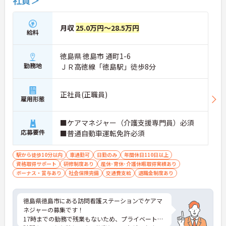
月収
25.0万円～28.5万円
給料
徳島県 徳島市 通町1-6
勤務地
ＪＲ高徳線「徳島駅」徒歩8分
正社員(正職員)
雇用形態
■ケアマネジャー（介護支援専門員）必須
応募要件
■普通自動車運転免許必須
駅から徒歩10分以内
車通勤可
日勤のみ
年間休日110日以上
資格取得サポート
研修制度あり
産休･育休･介護休暇取得実績あり
ボーナス・賞与あり
社会保険完備
交通費支給
退職金制度あり
徳島県徳島市にある訪問看護ステーションでケアマ
ネジャーの募集です！
17時までの勤務で残業もないため、プライベートの