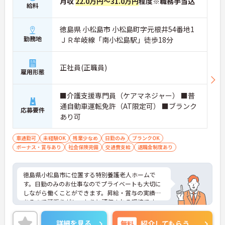
月収
22.0万円～31.0万円
程度※職務手当込
給料
徳島県 小松島市 小松島町字元根井54番地1
勤務地
ＪＲ牟岐線「南小松島駅」徒歩18分
正社員(正職員)
雇用形態
■介護支援専門員（ケアマネジャー） ■普
通自動車運転免許（AT限定可） ■ブランク
応募要件
あり可
車通勤可
未経験OK
残業少なめ
日勤のみ
ブランクOK
ボーナス・賞与あり
社会保険完備
交通費支給
退職金制度あり
徳島県小松島市に位置する特別養護老人ホームで
す。日勤のみのお仕事なのでプライベートも大切に
しながら働くことができます。昇給・賞与の実績も
あるので頑張りがしっかりと評価される環境です。
ご興味をお持ちの方はお気軽にお問い合わせくださ
い。
詳細を見る
無料
紹介してもらう