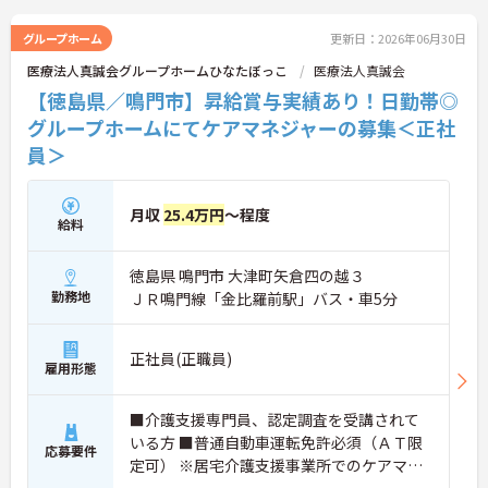
グループホーム
更新日：2026年06月30日
医療法人真誠会グループホームひなたぼっこ
医療法人真誠会
【徳島県／鳴門市】昇給賞与実績あり！日勤帯◎
グループホームにてケアマネジャーの募集＜正社
員＞
月収
25.4万円
～程度
給料
徳島県 鳴門市 大津町矢倉四の越３
勤務地
ＪＲ鳴門線「金比羅前駅」バス・車5分
正社員(正職員)
雇用形態
■介護支援専門員、認定調査を受講されて
いる方 ■普通自動車運転免許必須（ＡＴ限
応募要件
定可） ※居宅介護支援事業所でのケアマネ