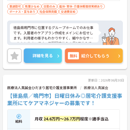
業務あれば尚可
車通勤可
残業少なめ
日勤のみ
産休･育休･介護休暇取得実績あり
ボーナス・賞与あり
社会保険完備
交通費支給
徳島県鳴門市に位置するグループホームでのお仕事
です。入居者のケアプラン作成をメインにお任せし
ます。利用者の様子もわかりやすく、細やかなサポ
ートもしやすいです。日曜固定休みの月9日休みで、
リフレッシュしながら働ける環境です。ご興味のあ
る方には、面接対策ポイントなど、さらに詳細をお
詳細を見る
無料
紹介してもらう
話しいたしますのでお気軽にご相談ください！
更新日：2026年06月30日
医療法人真誠会ひだまり居宅介護支援事業所
医療法人真誠会
【徳島県／鳴門市】日曜日休み◎居宅介護支援事
業所にてケアマネジャーの募集です！
月収
24.6万円～26.7万円
程度※諸手当込
給料