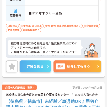
■ケアマネジャー資格
応募要件
日勤のみ
年間休日110日以上
産休･育休･介護休暇取得実績あり
社会保険完備
交通費支給
退職金制度あり
板野郡北島町にある指定居宅介護支援事業所にてケ
アマネジャーのお仕事です。
ご興味がある方は是非一度マイナビまでお問い合わ
せください！さらに詳細などお伝えします。
詳細を見る
無料
紹介してもらう
介護老人保健施設（老健）
更新日：2026年03月05日
医療法人喜久寿会喜久寿会居宅介護支援センター
医療法人喜久寿会
【徳島県／徳島市】未経験／車通勤OK♪居宅介
護支援センターにてケアマネジャーの募集＜正社