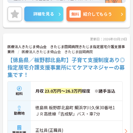
時間をしっかり確保でき、仕事との両立がしやすい
職場です◎
また、昇給と計3.00ヵ月分の賞与実績があり、あな
詳細を見る
無料
紹介してもらう
たの頑張りがしっかり評価され、やりがいを持って
お仕事ができます！
ご興味ある方は面接ポイントをお伝えしますので、
お気軽にご連絡ください。
更新日：2026年03月19日
医療法人きたじま倚山会 きたじま田岡病院きたじま指定居宅介護支援事
業所
医療法人きたじま倚山会 きたじま田岡病院
【徳島県／板野郡北島町】子育て支援制度あり◎
指定居宅介護支援事業所にてケアマネジャーの募
集です！
月収
23.0万円～26.3万円
程度 ※諸手当込
給料
徳島県 板野郡北島町 鯛浜字川久保30番地1
勤務地
ＪＲ高徳線「吉成駅」バス・車7分
正社員(正職員)
雇用形態