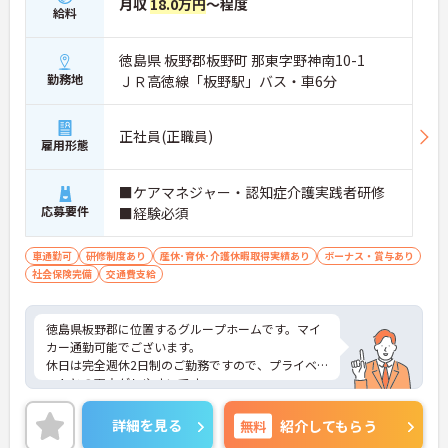
月収
18.0万円
～程度
給料
徳島県 板野郡板野町 那東字野神南10-1
勤務地
ＪＲ高徳線「板野駅」バス・車6分
正社員(正職員)
雇用形態
■ケアマネジャー・認知症介護実践者研修
応募要件
■経験必須
車通勤可
研修制度あり
産休･育休･介護休暇取得実績あり
ボーナス・賞与あり
社会保険完備
交通費支給
徳島県板野郡に位置するグループホームです。マイ
カー通勤可能でございます。
休日は完全週休2日制のご勤務ですので、プライベ
ートとの両立がしやすいです。
昇給や賞与制度があり頑張りが評価されてしっかり
と職員に還元されます。
詳細を見る
無料
紹介してもらう
ご興味のある方には、面接対策ポイントなど、さら