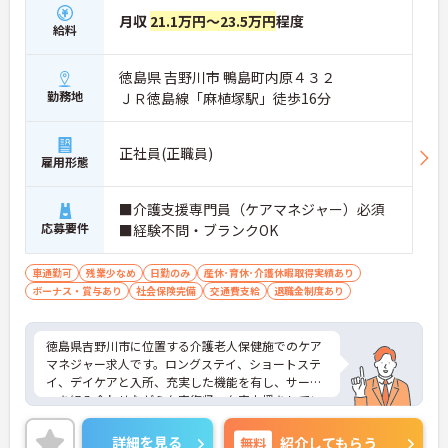
月収
21.1万円～23.5万円
程度
給料
徳島県 吉野川市 鴨島町内原４３２
勤務地
ＪＲ徳島線「麻植塚駅」徒歩16分
正社員(正職員)
雇用形態
■介護支援専門員（ケアマネジャー）必須
応募要件
■経験不問・ブランクOK
車通勤可
残業少なめ
日勤のみ
産休･育休･介護休暇取得実績あり
ボーナス・賞与あり
社会保険完備
交通費支給
退職金制度あり
徳島県吉野川市に位置する介護老人保健施でのケア
マネジャー求人です。ロングステイ、ショートステ
イ、デイケアと入所、充実した機能を有し、サービ
スを組み合わせながら在宅復帰・在宅支援をしてい
ます。母体病院との連携もあり、安心して業務に専
念いただきます。ご興味のある方には、面接対策ポ
詳細を見る
無料
紹介してもらう