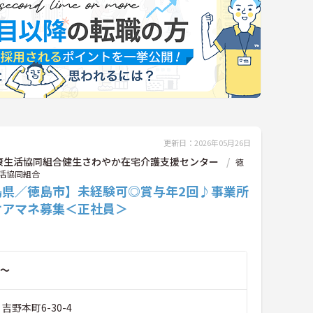
更新日：2026年05月26日
康生活協同組合健生さわやか在宅介護支援センター
徳
活協同組合
島県／徳島市】未経験可◎賞与年2回♪事業所
ケアマネ募集＜正社員＞
～
吉野本町6-30-4