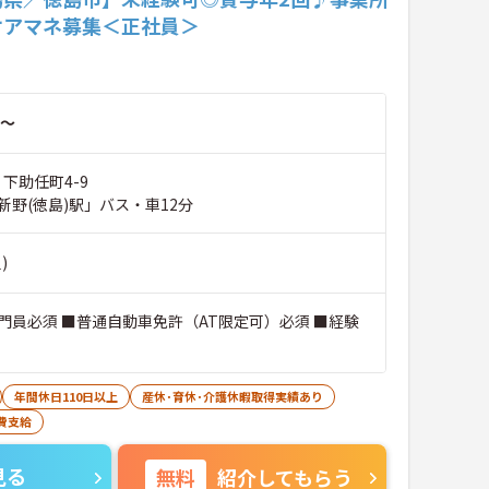
ケアマネ募集＜正社員＞
～
 下助任町4-9
新野(徳島)駅」バス・車12分
)
門員必須 ■普通自動車免許（AT限定可）必須 ■経験
年間休日110日以上
産休･育休･介護休暇取得実績あり
費支給
見る
無料
紹介してもらう