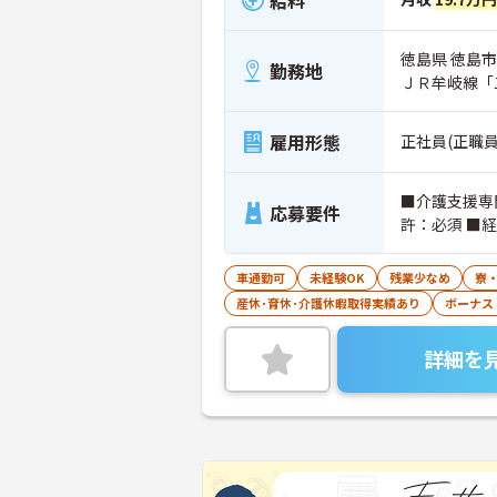
徳島県 徳島市
勤務地
ＪＲ牟岐線「
雇用形態
正社員(正職員
■介護支援専
応募要件
許：必須 ■
車通勤可
未経験OK
残業少なめ
寮
産休･育休･介護休暇取得実績あり
ボーナス
詳細を