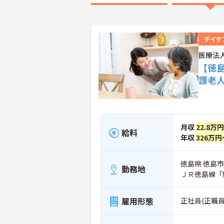
デイケ
医療法
【徳
護老
月収
22.8万
給料
年収
326万円
徳島県 徳島市 
勤務地
ＪＲ徳島線「
雇用形態
正社員(正職員