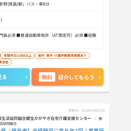
新野(徳島)駅」バス・車8分
)
門員必須 ■普通自動車免許（AT限定可）必須 ■経験
年間休日110日以上
産休･育休･介護休暇取得実績あり
費支給
見る
無料
紹介してもらう
更新日：2026年05月26日
康生活協同組合健生かがやき在宅介護支援センター
徳
活協同組合
島県／徳島市】未経験可◎賞与年2回♪事業所