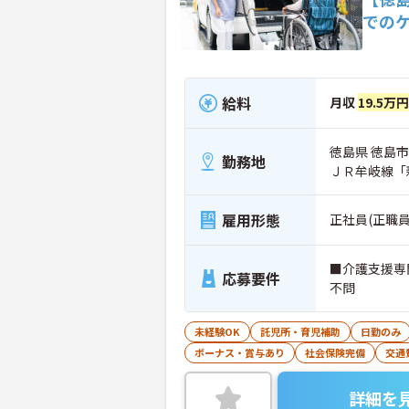
での
給料
月収
19.5万円
徳島県 徳島市
勤務地
ＪＲ牟岐線「
雇用形態
正社員(正職員
■介護支援専
応募要件
不問
未経験OK
託児所・育児補助
日勤のみ
ボーナス・賞与あり
社会保険完備
交通
詳細を