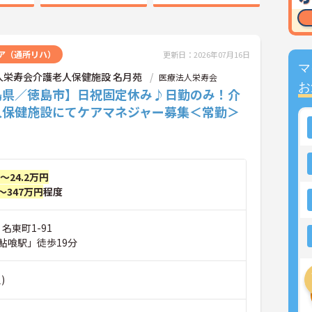
ア（通所リハ）
更新日：2026年07月16日
マ
人栄寿会介護老人保健施設 名月苑
医療法人栄寿会
お
島県／徳島市】日祝固定休み♪日勤のみ！介
人保健施設にてケアマネジャー募集＜常勤＞
円～24.2万円
～347万円
程度
名東町1-91
鮎喰駅」徒歩19分
)