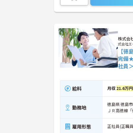
株式会
式会社エ
【徳
完備
社員
給料
月収
21.6万
徳島県 徳島市 
勤務地
ＪＲ高徳線「
雇用形態
正社員(正職員