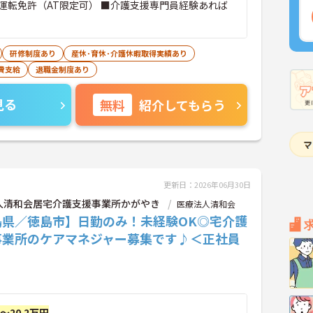
運転免許（AT限定可） ■介護支援専門員経験あれば
研修制度あり
産休･育休･介護休暇取得実績あり
費支給
退職金制度あり
見る
無料
紹介してもらう
更新日：2026年06月30日
人清和会居宅介護支援事業所かがやき
医療法人清和会
島県／徳島市】日勤のみ！未経験OK◎宅介護
事業所のケアマネジャー募集です♪＜正社員
円～20.2万円