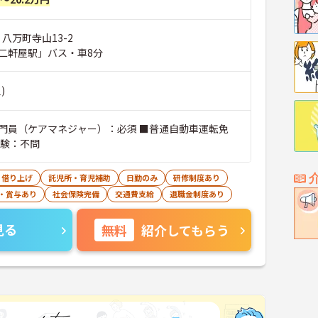
 八万町寺山13-2
二軒屋駅」バス・車8分
)
門員（ケアマネジャー）：必須 ■普通自動車運転免
経験：不問
・借り上げ
託児所・育児補助
日勤のみ
研修制度あり
・賞与あり
社会保険完備
交通費支給
退職金制度あり
見る
無料
紹介してもらう