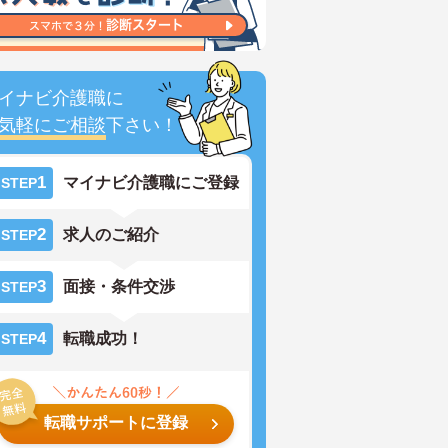
イナビ介護職に
気軽にご相談
下さい！
1
マイナビ介護職にご登録
STEP
2
求人のご紹介
STEP
3
面接・条件交渉
STEP
4
転職成功！
STEP
転職サポートに登録