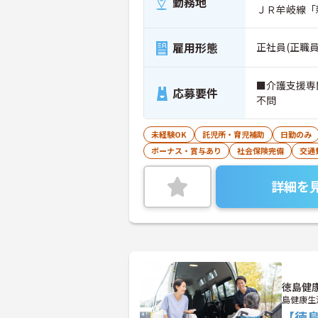
勤務地
ＪＲ牟岐線「
雇用形態
正社員(正職員
■介護支援専
応募要件
不問
未経験OK
託児所・育児補助
日勤のみ
ボーナス・賞与あり
社会保険完備
交通
詳細を
徳島健
島健康生
【徳