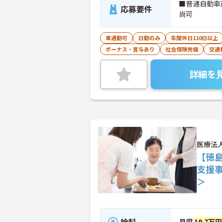
■普通自動車
応募要件
尚可
車通勤可
日勤のみ
年間休日110日以上
ボーナス・賞与あり
社会保険完備
交通
詳細を
医療法
【徳
支援
＞
給料
月収
19.7万