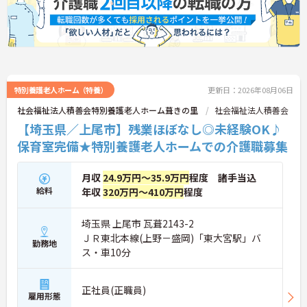
特別養護老人ホーム（特養）
更新日：2026年08月06日
社会福祉法人積善会特別養護老人ホーム葺きの里
社会福祉法人積善会
【埼玉県／上尾市】残業ほぼなし◎未経験OK♪
保育室完備★特別養護老人ホームでの介護職募集
月収
24.9万円～35.9万円
程度 諸手当込
給料
年収
320万円～410万円
程度
埼玉県 上尾市 瓦葺2143-2
ＪＲ東北本線(上野－盛岡)「東大宮駅」バ
勤務地
ス・車10分
正社員(正職員)
雇用形態