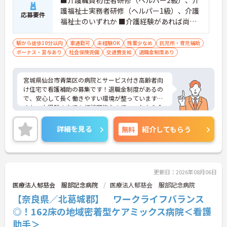
護福祉士実務者研修（ヘルパー1級）、介護
応募要件
福祉士のいずれか ■介護経験があれば尚
可 ※未経験相談可
駅から徒歩10分以内
車通勤可
未経験OK
残業少なめ
託児所・育児補助
ボーナス・賞与あり
社会保険完備
交通費支給
退職金制度あり
宮城県仙台市青葉区の病院とサービス付き高齢者向
け住宅で看護補助の募集です！退職金制度があるの
で、安心して長く働きやすい環境が整っています◎
また、未経験の方でも相談可能なので、これから介
護業界に挑戦したい方にピッタリの職場です♪ご興
味のある方は面接ポイントをお伝えしますので、お
詳細を見る
無料
紹介してもらう
気軽にご連絡ください。
更新日：2026年08月06日
医療法人郁慈会 服部記念病院
医療法人郁慈会 服部記念病院
【奈良県／北葛城郡】 ワークライフバランス
◎！162床の地域密着型ケアミックス病院＜看護
助手＞