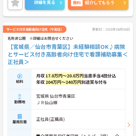
細をお話致しますのでお気軽にご相談ください。
詳細を見る
無料
紹介してもらう
サービス付き高齢者向け住宅（サ高住）
更新日：2026年08月06日
名称非公開 ※詳細はお問合せください
【宮城県／仙台市青葉区】未経験相談OK♪病院
とサービス付き高齢者向け住宅で看護補助募集＜
正社員＞
月収
17.0万円～20.0万円
当直手当4回分込
給料
年収
204万円～240万円
別途賞与付与
宮城県 仙台市青葉区
勤務地
ＪＲ仙山線
正社員(正職員)
雇用形態
■介護職員初任者研修（ヘルパー2級）、介