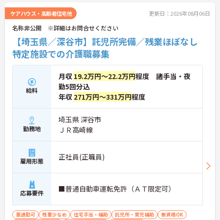
ケアハウス・高齢者住宅他
更新日：2026年08月06日
名称非公開 ※詳細はお問合せください
【埼玉県／深谷市】託児所完備／残業ほぼなし
特定施設での介護職募集
月収
19.2万円～22.2万円
程度 諸手当・夜
勤5回分込
給料
年収
271万円～331万円
程度
埼玉県 深谷市
勤務地
ＪＲ高崎線
正社員(正職員)
雇用形態
■普通自動車運転免許（ＡＴ限定可）
応募要件
車通勤可
残業少なめ
住宅手当・補助
託児所・育児補助
無資格OK