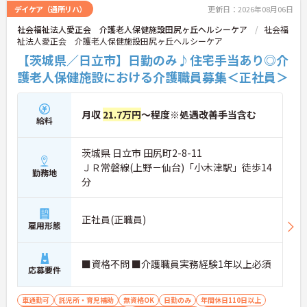
暇が＋3日付与されるのも嬉しいポイント（入社時
デイケア（通所リハ）
更新日：2026年08月06日
期による）。仕事だけでなく、プライベートの時間
社会福祉法人愛正会 介護老人保健施設田尻ヶ丘ヘルシーケア
社会福
もしっかり大切にできるため、無理なく長く続けら
祉法人愛正会 介護老人保健施設田尻ヶ丘ヘルシーケア
れる環境です。
【茨城県／日立市】日勤のみ♪住宅手当あり◎介
護老人保健施設における介護職員募集＜正社員＞
月収
21.7万円
～程度※処遇改善手当含む
給料
茨城県 日立市 田尻町2-8-11
ＪＲ常磐線(上野－仙台)「小木津駅」徒歩14
勤務地
分
正社員(正職員)
雇用形態
■資格不問 ■介護職員実務経験1年以上必須
応募要件
車通勤可
託児所・育児補助
無資格OK
日勤のみ
年間休日110日以上