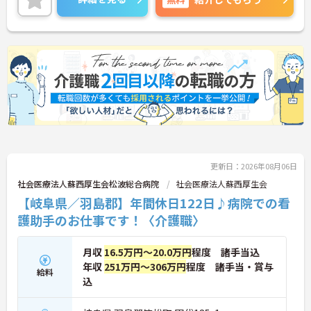
ご興味のある方は是非ご応募ください。
更新日：2026年08月06日
社会医療法人蘇西厚生会松波総合病院
社会医療法人蘇西厚生会
【岐阜県／羽島郡】年間休日122日♪病院での看
護助手のお仕事です！〈介護職〉
月収
16.5万円～20.0万円
程度 諸手当込
年収
251万円～306万円
程度 諸手当・賞与
給料
込