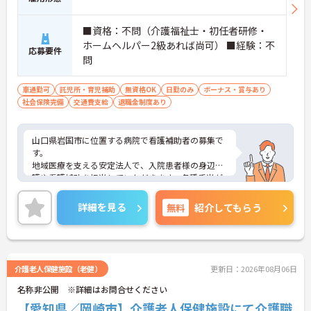
■資格：不問（介護福祉士・初任者研修・
ホームヘルパー2級あれば尚可） ■経験：不
応募要件
問
車通勤可
託児所・育児補助
無資格OK
日勤のみ
ボーナス・賞与あり
社会保険完備
交通費支給
退職金制度あり
山口県岩国市に位置する病院で看護補助者の募集で
す。
地域医療を支える安定法人で、入院患者様の身辺介
護や看護補助を担当していただきます。各種手当が
充実しており、資格がなくても応募可能です。託児
所完備で子育て中の方も安心して働ける環境です。
詳細を見る
無料
紹介してもらう
ご興味のある方には、面接対策ポイントなどさらに
詳細をお話いたしますので、お気軽にご相談くださ
い。
介護老人保健施設（老健）
更新日：2026年08月06日
名称非公開 ※詳細はお問合せください
【愛知県／岡崎市】介護老人保健施設にて介護職