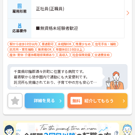
正社員(正職員)
雇用形態
■無資格未経験者歓迎
応募要件
駅から徒歩10分以内
車通勤可
未経験OK
残業少なめ
住宅手当・補助
託児所・育児補助
無資格OK
年間休日110日以上
産休･育休･介護休暇取得実績あり
高収入
社会保険完備
交通費支給
千葉県印旛郡酒々井町に位置する病院です。
最寄駅から徒歩圏内で通勤にも大変便利です。
託児所も完備されており、子育て中の方も安心で
す。
ご興味ある方には、面接対策ポイントなど、さらに
詳細をお話しいたしますのでお気軽にご相談くださ
詳細を見る
無料
紹介してもらう
い！