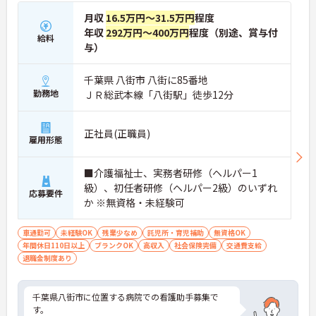
月収
16.5万円～31.5万円
程度
年収
292万円～400万円
程度（別途、賞与付
給料
与）
千葉県 八街市 八街に85番地
勤務地
ＪＲ総武本線「八街駅」徒歩12分
正社員(正職員)
雇用形態
■介護福祉士、実務者研修（ヘルパー1
級）、初任者研修（ヘルパー2級）のいずれ
応募要件
か ※無資格・未経験可
車通勤可
未経験OK
残業少なめ
託児所・育児補助
無資格OK
年間休日110日以上
ブランクOK
高収入
社会保険完備
交通費支給
退職金制度あり
千葉県八街市に位置する病院での看護助手募集で
す。