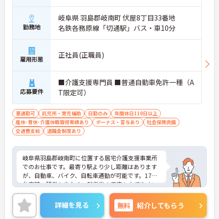
岐阜県 羽島郡岐南町 伏屋8丁目33番地
勤務地
名鉄各務原線「切通駅」バス・車10分
正社員(正職員)
雇用形態
■介護支援専門員 ■普通自動車免許一種（A
応募要件
T限定可）
車通勤可
託児所・育児補助
日勤のみ
年間休日110日以上
産休･育休･介護休暇取得実績あり
ボーナス・賞与あり
社会保険完備
交通費支給
退職金制度あり
岐阜県羽島郡岐南町に位置する居宅介護支援事業所
でのお仕事です。最寄り駅より少し距離はあります
が、自動車、バイク、自転車通勤が可能です。17時
台定時、残業も少なく、就業後の予定も立てやすい
です。施設サービス、在宅支援、保育教育を展開す
る法人が母体で安定感もよく、充実した福利厚生も
詳細を見る
無料
紹介してもらう
魅力です。ご興味のある方には、面接対策ポイント