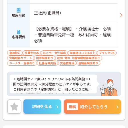
正社員(正職員)
雇用形態
【必要な資格・経験】 ・介護福祉士 必須
・普通自動車免許一種 あれば尚可 ・経験
応募要件
必須
車通勤可
残業少なめ
託児所・育児補助
年間休日110日以上
ブランクOK
資格取得サポート
研修制度あり
産休･育休･介護休暇取得実績あり
ボーナス・賞与あり
社会保険完備
交通費支給
退職金制度あり
＜短時間ケアで集中！メリハリのある訪問業務＞1
回の訪問は10分～20分程度の短いケアが中心です。
ご利用者さまの「定期訪問」と、困ったときに駆け
つける「随時訪問」を組み合わせ、必要なサービス
を必要な分だけお届けします。長時間拘束されるケ
アではないため、テキパキとメリハリをつけて働き
詳細を見る
無料
紹介してもらう
たい方にぴったりのお仕事です。
＜しっかり休んでリフレッシュできる環境＞年間公
休は110日あり、月8～10日のお休みが確保されてい
ます。さらに、法定有給休暇に加えて会社独自の休