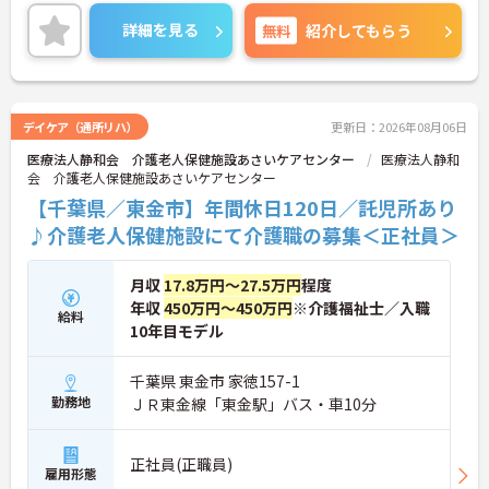
詳細を見る
無料
紹介してもらう
デイケア（通所リハ）
更新日：2026年08月06日
医療法人静和会 介護老人保健施設あさいケアセンター
医療法人静和
会 介護老人保健施設あさいケアセンター
【千葉県／東金市】年間休日120日／託児所あり
♪介護老人保健施設にて介護職の募集＜正社員＞
月収
17.8万円～27.5万円
程度
年収
450万円～450万円
※介護福祉士／入職
給料
10年目モデル
千葉県 東金市 家徳157-1
勤務地
ＪＲ東金線「東金駅」バス・車10分
正社員(正職員)
雇用形態