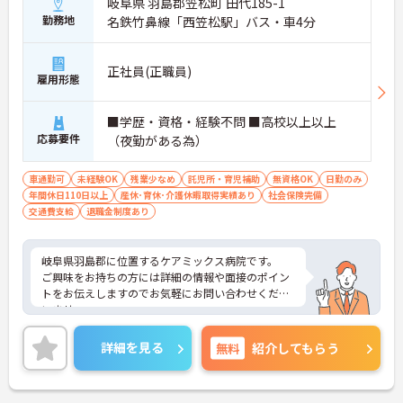
岐阜県 羽島郡笠松町 田代185-1
勤務地
名鉄竹鼻線「西笠松駅」バス・車4分
正社員(正職員)
雇用形態
■学歴・資格・経験不問 ■高校以上以上
応募要件
（夜勤がある為）
車通勤可
未経験OK
残業少なめ
託児所・育児補助
無資格OK
日勤のみ
年間休日110日以上
産休･育休･介護休暇取得実績あり
社会保険完備
交通費支給
退職金制度あり
岐阜県羽島郡に位置するケアミックス病院です。
ご興味をお持ちの方には詳細の情報や面接のポイン
トをお伝えしますのでお気軽にお問い合わせくださ
いませ。
詳細を見る
無料
紹介してもらう