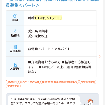
員募集＜パート＞
時給
1,150円～1,250円
給料
愛知県 岡崎市
勤務地
愛知環状鉄道
非常勤・パート・アルバイト
雇用形態
■介護資格お持ちの方 ■経験者の方歓迎し
ます！ ■4時間／日以上、週3日程度勤務可
応募要件
能な方
車通勤可
託児所・育児補助
産休･育休･介護休暇取得実績あり
社会保険完備
交通費支給
平成18年4月に開設した非常に綺麗な介護老人保健
施設です。スタッフ配置に余裕があるため、ゆとり