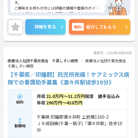
す。
ご興味をお持ちの方には詳細の情報や面接のポイン
トをお伝えしますのでお気軽にお問い合わせくださ
いませ。
詳細を見る
無料
紹介してもらう
更新日：2026年08月06日
医療法人社団千葉光徳会 千葉しすい病院
医療法人社団千葉光徳会
千葉しすい病院
【千葉県／印旛郡】託児所完備！ケアミックス病
院での看護助手募集《酒々井駅徒歩10分》
月収
21.0万円～31.2万円
程度 諸手当込み
給料
年収
290万円～410万円
千葉県 印旛郡酒々井町 上岩橋1160-2
ＪＲ成田線(千葉－銚子)「酒々井駅」徒歩10
勤務地
分