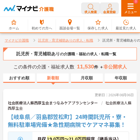
0
0
求人検索
会員登録
メニュー
ホーム
初めての方へ
面談会場一覧
保存した求人
最近見た求人
マイナビ介護職
託児所・育児補助ありの求人・転職
託児所・育児補助あり
託児所・育児補助あり
の介護職・福祉の求人・転職一覧
11,530
この条件の介護・福祉求人数
非公開求人
件 ＋
おすすめ順
新着順
月収順
年収順
更新日：2026年08月06日
社会医療法人蘇西厚生会まつなみケアプランセンター
社会医療法人蘇
西厚生会
【岐阜県／羽島郡笠松町】24時間託児所・寮・
無料駐車場完備★急性期病院でケアマネ募集！
月収
19.0万円～21.0万円
程度（諸手当込）