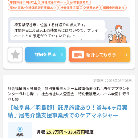
年間休日110日以上
資格取得サポート
研修制度あり
産休･育休･介護休暇取得実績あり
社会保険完備
交通費支給
退職金制度あり
埼玉県深谷市に位置する施設での求人です。
年間休日110日以上◎残業もほぼないので、プライ
ベートとの予定が立てやすいです。
また、入居可能住宅や保育施設完備など福利厚生充
実です。
ご興味のある方は、お気軽にお問い合わせくださ
詳細を見る
無料
紹介してもらう
い。
更新日：2026年08月06日
社会福祉法人登豊会 特別養護老人ホーム岐南仙寿うれし野ケアプランセ
ンターうれし野
社会福祉法人登豊会 特別養護老人ホーム岐南仙寿う
れし野
【岐阜県／羽島郡】託児施設あり！賞与4ヶ月実
績♪居宅介護支援事業所でのケアマネジャー
月収
25.7万円～33.4万円
程度
給料