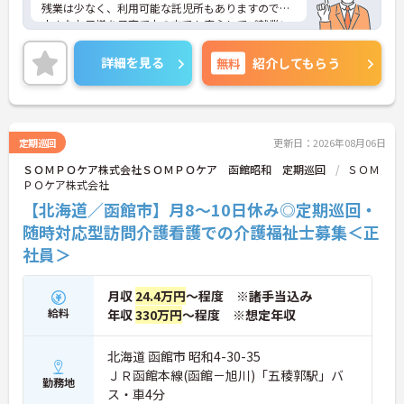
残業は少なく、利用可能な託児所もありますので、
小さなお子様を子育て中の方でも安心してご就業い
ただけます！
ご興味ある方には、面接対策ポイントなど、さらに
詳細を見る
無料
紹介してもらう
詳細をお話しいたしますのでお気軽にご相談くださ
い！
定期巡回
更新日：2026年08月06日
ＳＯＭＰＯケア株式会社ＳＯＭＰＯケア 函館昭和 定期巡回
ＳＯＭ
ＰＯケア株式会社
【北海道／函館市】月8～10日休み◎定期巡回・
随時対応型訪問介護看護での介護福祉士募集＜正
社員＞
月収
24.4万円
～程度 ※諸手当込み
給料
年収
330万円
～程度 ※想定年収
北海道 函館市 昭和4-30-35
ＪＲ函館本線(函館－旭川)「五稜郭駅」バ
勤務地
ス・車4分