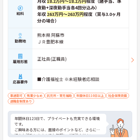
月収
18.2万円～18.2万円
程度（諸手当、準
夜勤+深夜勤手当各4回分込み）
給料
年収
263万円～263万円
程度（賞与3.0ヶ月
分の場合）
熊本県 阿蘇市
勤務地
ＪＲ豊肥本線
正社員(正職員)
雇用形態
■介護福祉士 ※未経験者応相談
応募要件
車通勤可
残業少なめ
託児所・育児補助
年間休日110日以上
社会保険完備
退職金制度あり
年間休日123日で、プライベートも充実できる環境
です。
ご興味ある方には、面接のポイントなど、さらに詳
細をお話致しますのでお気軽にご相談ください。