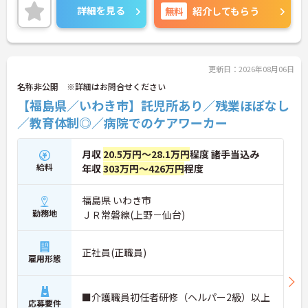
らっしゃる方でも安心してご就業していただけま
詳細を見る
無料
紹介してもらう
す。
ご興味のある方は、お気軽にお問い合わせくださ
い。
更新日：2026年08月06日
名称非公開 ※詳細はお問合せください
【福島県／いわき市】託児所あり／残業ほぼなし
／教育体制◎／病院でのケアワーカー
月収
20.5万円～28.1万円
程度 諸手当込み
給料
年収
303万円～426万円
程度
福島県 いわき市
勤務地
ＪＲ常磐線(上野－仙台)
正社員(正職員)
雇用形態
■介護職員初任者研修（ヘルパー2級）以上
応募要件