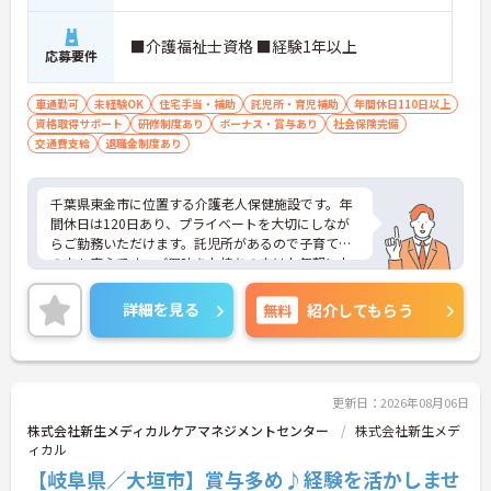
■介護福祉士資格 ■経験1年以上
応募要件
車通勤可
未経験OK
住宅手当・補助
託児所・育児補助
年間休日110日以上
資格取得サポート
研修制度あり
ボーナス・賞与あり
社会保険完備
交通費支給
退職金制度あり
千葉県東金市に位置する介護老人保健施設です。年
間休日は120日あり、プライベートを大切にしなが
らご勤務いただけます。託児所があるので子育て中
の方も安心です。ご興味をお持ちの方はお気軽にお
問い合わせください。
詳細を見る
無料
紹介してもらう
更新日：2026年08月06日
株式会社新生メディカルケアマネジメントセンター
株式会社新生メデ
ィカル
【岐阜県／大垣市】賞与多め♪経験を活かしませ