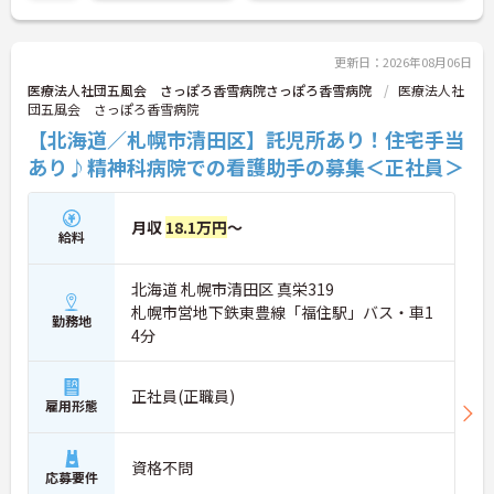
など、さらに詳細をお話しいたしますのでお気軽に
ご相談ください！
更新日：2026年08月06日
医療法人社団五風会 さっぽろ香雪病院さっぽろ香雪病院
医療法人社
団五風会 さっぽろ香雪病院
【北海道／札幌市清田区】託児所あり！住宅手当
あり♪精神科病院での看護助手の募集＜正社員＞
月収
18.1万円
～
給料
北海道 札幌市清田区 真栄319
札幌市営地下鉄東豊線「福住駅」バス・車1
勤務地
4分
正社員(正職員)
雇用形態
資格不問
応募要件