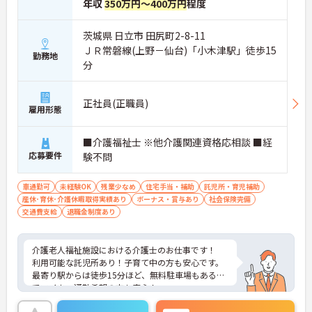
年収
350万円～400万円
程度
茨城県 日立市 田尻町2-8-11
ＪＲ常磐線(上野－仙台)「小木津駅」徒歩15
勤務地
分
正社員(正職員)
雇用形態
■介護福祉士 ※他介護関連資格応相談 ■経
応募要件
験不問
車通勤可
未経験OK
残業少なめ
住宅手当・補助
託児所・育児補助
産休･育休･介護休暇取得実績あり
ボーナス・賞与あり
社会保険完備
交通費支給
退職金制度あり
介護老人福祉施設における介護士のお仕事です！
利用可能な託児所あり！子育て中の方も安心です。
最寄り駅からは徒歩15分ほど、無料駐車場もあるの
でマイカー通勤希望の方も安心！
ご興味ある方には、面接のポイントなど、さらに詳