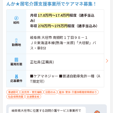
んか★居宅介護支援事業所でケアマネ募集！
月収
17.0万円～17.4万円
程度（諸手当込
み）
給料
年収
270万円～275万円
程度（諸手当込み）
岐阜県 大垣市 南頬町１丁目９８－１
ＪＲ東海道本線(熱海－米原)「大垣駅」バ
勤務地
ス・車8分
正社員(正職員)
雇用形態
■ケアマネジャー ■普通自動車免許一種（A
応募要件
T限定可）
車通勤可
託児所・育児補助
日勤のみ
産休･育休･介護休暇取得実績あり
社会保険完備
交通費支給
岐阜県大垣市に位置する訪問介護サービス事業所で