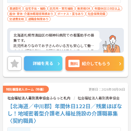
車通勤可
住宅手当・補助
託児所・育児補助
無資格OK
年間休日110日以上
産休･育休･介護休暇取得実績あり
ボーナス・賞与あり
社会保険完備
交通費支給
退職金制度あり
北海道札幌市清田区の精神科病院での看護助手の募
集です。
託児所ありなのでお子さんのいる方も安心して働け
ます！4週7休制かつ年間休日113日なのでワークラ
イフバランスを整えやすい環境でお仕事できます。
ご興味のある方は、面接のポイントをお伝えします
詳細を見る
無料
紹介してもらう
のでお気軽にお問い合せください。
特別養護老人ホーム（特養）
更新日：2026年08月06日
社会福祉法人幕別真幸協会ふらっと札内
社会福祉法人幕別真幸協会
【北海道／中川郡】年間休日122日／残業ほぼな
し！地域密着型介護老人福祉施設の介護職募集
〈契約職員〉