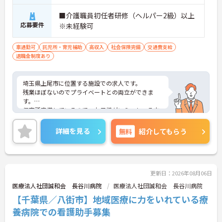
■介護職員初任者研修（ヘルパー2級）以上
応募要件
※未経験可
車通勤可
託児所・育児補助
高収入
社会保険完備
交通費支給
退職金制度あり
埼玉県上尾市に位置する施設での求人です。
残業ほぼないのでプライベートとの両立ができま
す。
保育所完備しているので、お子様がいらっしゃる方
でも安心してご就業していただけます。
ご興味のある方は、お気軽にお問い合わせくださ
詳細を見る
無料
紹介してもらう
い。
更新日：2026年08月06日
医療法人社団誠和会 長谷川病院
医療法人社団誠和会 長谷川病院
【千葉県／八街市】地域医療に力をいれている療
養病院での看護助手募集