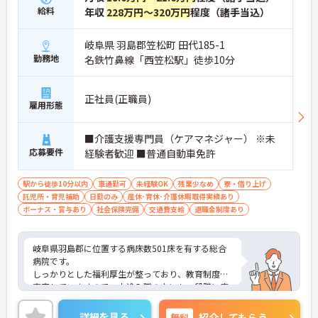
給料
年収
228万円～320万円
程度（諸手当込）
岐阜県 羽島郡笠松町 田代185-1
勤務地
名鉄竹鼻線「西笠松駅」徒歩10分
正社員(正職員)
雇用形態
■介護支援専門員（ケアマネジャー） ※未
応募要件
経験者歓迎 ■普通自動車免許
駅から徒歩10分以内
車通勤可
未経験OK
残業少なめ
寮・借り上げ
託児所・育児補助
日勤のみ
産休･育休･介護休暇取得実績あり
ボーナス・賞与あり
社会保険完備
交通費支給
退職金制度あり
岐阜県羽島郡に位置する病床数501床を有する総合
病院です。
しっかりとした福利厚生が整っており、教育制度も
充実していますので、中途入職の方にも、段階に応
じた研修がありますので、未経験の方も安心してお
仕事に慣れていただけます！
詳細を見る
無料
紹介してもらう