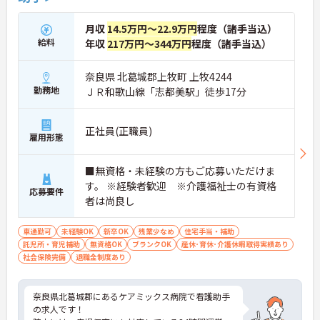
月収
14.5万円～22.9万円
程度（諸手当込）
給料
年収
217万円～344万円
程度（諸手当込）
奈良県 北葛城郡上牧町 上牧4244
勤務地
ＪＲ和歌山線「志都美駅」徒歩17分
正社員(正職員)
雇用形態
■無資格・未経験の方もご応募いただけま
す。 ※経験者歓迎 ※介護福祉士の有資格
応募要件
者は尚良し
車通勤可
未経験OK
新卒OK
残業少なめ
住宅手当・補助
託児所・育児補助
無資格OK
ブランクOK
産休･育休･介護休暇取得実績あり
社会保険完備
退職金制度あり
奈良県北葛城郡にあるケアミックス病院で看護助手
の求人です！