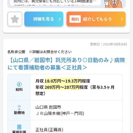
院内には、病児保育にも対応している24時間運営の
保育園が完備されているので、お子様がいらっしゃ
る方も安心♪
また、マイカー通勤が可能で、送迎バスが王寺駅、
詳細を見る
無料
紹介してもらう
志都美駅、近鉄五位堂駅方面に出ており、日々の通
勤も便利です！
充実した手当と福利厚生で、ライフステージが変わ
っても長く働きやすい環境です☆
ご興味がある方は是非一度マイナビまでお問合せく
更新日：2026年08月06日
ださい！！
名称非公開 ※詳細はお問合せください
【山口県／岩国市】託児所あり◎日勤のみ♪病院
にて看護補助者の募集＜正社員＞
月収
18.0万円～19.3万円
程度
年収
269万円～287万円
程度（賞与3.5ヶ月
給料
想定）
山口県 岩国市
勤務地
ＪＲ山陽本線(神戸－門司)
正社員(正職員)
雇用形態