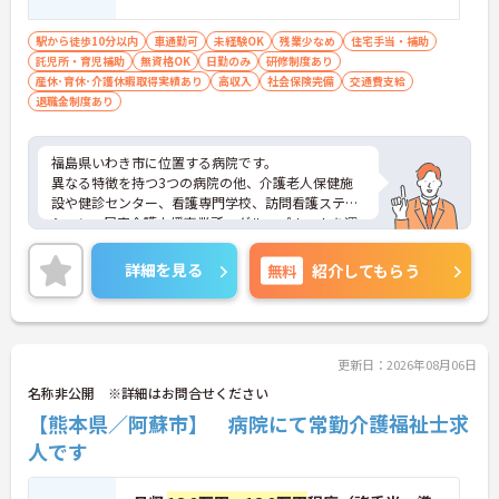
駅から徒歩10分以内
車通勤可
未経験OK
残業少なめ
住宅手当・補助
託児所・育児補助
無資格OK
日勤のみ
研修制度あり
産休･育休･介護休暇取得実績あり
高収入
社会保険完備
交通費支給
退職金制度あり
福島県いわき市に位置する病院です。
異なる特徴を持つ3つの病院の他、介護老人保健施
設や健診センター、看護専門学校、訪問看護ステー
ション、居宅介護支援事業所、グループホームを運
営している法人です。
教育体制にも力を入れており、働きながらスキルア
詳細を見る
無料
紹介してもらう
ップも目指せます。
ご興味ある方には、面接対策ポイントなど、さらに
詳細をお話しいたしますのでお気軽にご相談くださ
い！
更新日：2026年08月06日
名称非公開 ※詳細はお問合せください
【熊本県／阿蘇市】 病院にて常勤介護福祉士求
人です