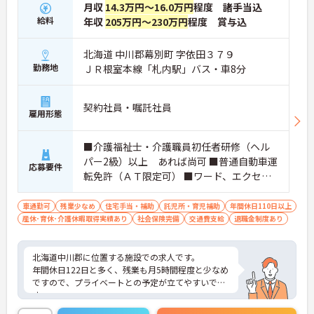
月収
14.3万円～16.0万円
程度 諸手当込
給料
年収
205万円～230万円
程度 賞与込
北海道 中川郡幕別町 字依田３７９
勤務地
ＪＲ根室本線「札内駅」バス・車8分
契約社員・嘱託社員
雇用形態
■介護福祉士・介護職員初任者研修（ヘル
パー2級）以上 あれば尚可 ■普通自動車運
応募要件
転免許（ＡＴ限定可） ■ワード、エクセル
の入力程度 ※介護業務経験 あれば尚可
車通勤可
残業少なめ
住宅手当・補助
託児所・育児補助
年間休日110日以上
産休･育休･介護休暇取得実績あり
社会保険完備
交通費支給
退職金制度あり
北海道中川郡に位置する施設での求人です。
年間休日122日と多く、残業も月5時間程度と少なめ
ですので、プライベートとの予定が立てやすいで
す。
また、託児所完備されておりますので、お子様がい