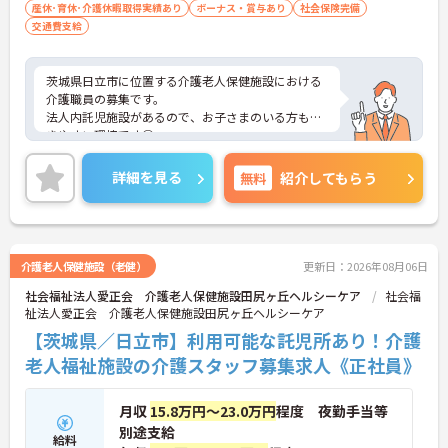
産休･育休･介護休暇取得実績あり
ボーナス・賞与あり
社会保険完備
交通費支給
茨城県日立市に位置する介護老人保健施設における
介護職員の募集です。
法人内託児施設があるので、お子さまのいる方も働
きやすい環境です◎
住宅手当や資格手当など、嬉しい手当が豊富です♪
ご興味のある方には面接ポイントをお伝えしますの
詳細を見る
無料
紹介してもらう
で、お気軽にお問い合わせください！
介護老人保健施設（老健）
更新日：2026年08月06日
社会福祉法人愛正会 介護老人保健施設田尻ヶ丘ヘルシーケア
社会福
祉法人愛正会 介護老人保健施設田尻ヶ丘ヘルシーケア
【茨城県／日立市】利用可能な託児所あり！介護
老人福祉施設の介護スタッフ募集求人《正社員》
月収
15.8万円～23.0万円
程度 夜勤手当等
別途支給
給料