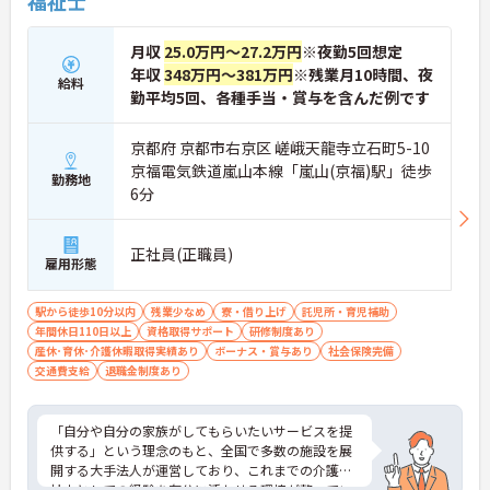
福祉士
です】
・独自の社内資格「マジ神制度」があり、認定され
ると1資格につき月1万円（最大4万円）の手当が加
月収
25.0万円～27.2万円
※夜勤5回想定
算されます。
年収
348万円～381万円
※残業月10時間、夜
給料
・ケアマネジャーの受験料や対策講座、更新費用ま
勤平均5回、各種手当・賞与を含んだ例です
で全額補助されるため、次のステップアップを自己
負担なく目指せます。
京都府 京都市右京区 嵯峨天龍寺立石町5-10
【最先端のDX導入で、身体的・精神的な負担を軽
京福電気鉄道嵐山本線「嵐山(京福)駅」徒歩
勤務地
減】
6分
・スマホ記録や睡眠センサーを活用したデータに基
づくケアにより、夜間巡視や申し送りなどの業務負
担を大きく軽減しています。
正社員(正職員)
・業務の効率化により月の平均残業時間は10時間程
雇用形態
度と少なく、体力的なゆとりを持ってご入居者様と
向き合えます。
駅から徒歩10分以内
残業少なめ
寮・借り上げ
託児所・育児補助
年間休日110日以上
資格取得サポート
研修制度あり
【ご家族も安心できる、圧倒的な福利厚生が整って
産休･育休･介護休暇取得実績あり
ボーナス・賞与あり
社会保険完備
います】
交通費支給
退職金制度あり
・ご家族分も含めて年間3万円までの医療費補助
や、教育サービスの70%割引など、生活全体を支え
る独自の福利厚生が利用できます。
「自分や自分の家族がしてもらいたいサービスを提
・小学校3年生までの時短・夜勤免除制度があり、
供する」という理念のもと、全国で多数の施設を展
男性の育休取得実績も豊富なため、ライフステージ
開する大手法人が運営しており、これまでの介護福
が変化しても安心です。
祉士としての経験を存分に活かせる環境が整ってい