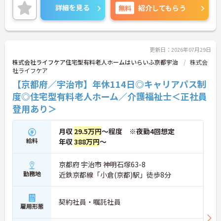
ルの大きな社会貢献に携わることができます。現場
詳細を見る
無料
紹介してもらう
では画一的なケアではなく、利用者様の生活歴や価
値観、趣味や食の好みに至るまで「その人らしさ」
を尊重した個別性の高いケアを実践。ご家族との絆
やこれまでの生活習慣も大切にしているため、一人
ひとりに深く寄り添う介護が実現可能です。また、1
更新日：2026年07月29日
5年間で100事業所以上へと拡大した安定した経営基
株式会社ライフケア住宅型有料老人ホームはいらいふ京都宇治
株式会
盤のもと、賞与年2回や業績賞与、退職金制度もし
社ライフケア
っかりと整備されています。介護職員からリーダ
【京都府／宇治市】年休114日◎キャリアパス制
ー、施設長候補へと進む明確なキャリアパスも用意
されており、長期的な視点で着実にステップアップ
度◎住宅型有料老人ホーム／介護福祉士＜正社員
していける環境です。
登用あり＞
★おすすめPOINT★
【個別性を尊重したケアで、深く寄り添う介護を実
月収
29.5万円
～程度 ※夜勤4回想定
践できます】
給料
年収
388万円
～
・利用者様の生活歴や趣味、食の好みなどを尊重し
たケアを実践しており、お一人おひとりの人生に寄
京都府 宇治市 神明石塚63-8
り添った意義深い関わりが持てます 。
・これまでの生活習慣の継続やご家族との絆を大切
勤務地
近鉄京都線「小倉(京都)駅」徒歩8分
にして支援にあたることで、利用者様から直接感謝
の言葉を受け取る機会も多くなります。
契約社員・嘱託社員
雇用形態
【キャリアパス制度により管理職へキャリアアップ
できます】