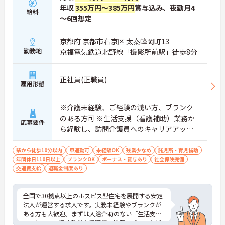
・入社時は先輩スタッフの同行訪問からスタートす
年収
355万円～385万円
賞与込み、夜勤月4
給料
るため、訪問介護未経験の方も安心して業務に慣れ
～6回想定
ることができます
・訪問診療医と24時間連携し、チームで看取りに取
り組む体制が整っているため、「看取りのプロ」と
京都府 京都市右京区 太秦蜂岡町13
して他施設では得られない経験を積むことができま
勤務地
京福電気鉄道北野線「撮影所前駅」徒歩8分
す
【頑張りがしっかり給与・評価に反映される職場で
す】
正社員(正職員)
雇用形態
・処遇改善手当78,000円、賞与は年2回＋処遇改善
一時金も別途支給されています。
・入社半年でリーダーを任されたスタッフの実績が
※介護未経験、ご経験の浅い方、ブランク
あるなど、年次にかかわらず頑張りが評価され、キ
のある方可 ※生活支援（看護補助）業務か
ャリアアップを実現できる職場環境です
応募要件
ら経験し、訪問介護員へのキャリアアップ
【働きやすい休日・残業面と、長く安心して働ける
を目指せます
福利厚生が魅力です】
・月9日公休に加え、夏季・冬季休暇各3日が確保さ
駅から徒歩10分以内
車通勤可
未経験OK
残業少なめ
託児所・育児補助
れており（年間休日113日）、オンオフのメリハリ
年間休日110日以上
ブランクOK
ボーナス・賞与あり
社会保険完備
をつけて働くことができます。
交通費支給
退職金制度あり
・全社平均残業月5時間程度と、業界平均を大きく
下回る少ない残業時間を実現しています
・退職金制度（勤続3年以上）・保育手当・育児短
全国で30拠点以上のホスピス型住宅を展開する安定
時間勤務・マインドフルネスプログラムなど、長期
法人が運営する求人です。実務未経験やブランクが
的に安心して働き続けるための制度が充実していま
ある方も大歓迎。まずは入浴介助のない「生活支援
す
員」として、環境整備や看護師の処置サポートなど