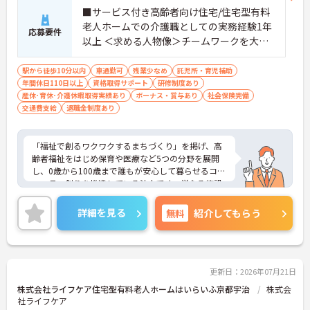
・偏った評価を防ぐ三者評価を取り入れたキャリア
■サービス付き高齢者向け住宅/住宅型有料
パス制度を導入しています。実績が正当に評価され
老人ホームでの介護職としての実務経験1年
応募要件
るため高いモチベーションを維持しながら就業でき
以上 ＜求める人物像＞チームワークを大切
ます 。
にできる方、向上心のある方、何にでも積
・介護スタッフからリーダーや施設長候補へと段階
極的に取り組める方、明るい対応が得意な
的に進める環境です。将来設計を描きながら専門性
駅から徒歩10分以内
車通勤可
残業少なめ
託児所・育児補助
を高められます。
年間休日110日以上
方
資格取得サポート
研修制度あり
産休･育休･介護休暇取得実績あり
ボーナス・賞与あり
社会保険完備
【100事業所以上を展開する安定基盤のもと、長期
交通費支給
退職金制度あり
的に就業できる環境です】
・15年間で100以上の事業所へと成長し全国展開を
見据える安定した経営基盤があり、将来への不安を
「福祉で創るワクワクするまちづくり」を掲げ、高
抑えて長く働けます 。
齢者福祉をはじめ保育や医療など5つの分野を展開
・給与に加えて賞与年2回と業績賞与の支給実績が
し、0歳から100歳まで誰もが安心して暮らせるコミ
あり、退職金制度も完備されているなど、日々の頑
ュニティ創りを推進している法人です。単なる施設
張りがしっかりと還元される体制が整っています。
運営にとどまらず、地域を丸ごと元気にするスケー
ルの大きな社会貢献に携わることができます。現場
詳細を見る
無料
紹介してもらう
では画一的なケアではなく、利用者様の生活歴や価
値観、趣味や食の好みに至るまで「その人らしさ」
を尊重した個別性の高いケアを実践。ご家族との絆
やこれまでの生活習慣も大切にしているため、一人
ひとりに深く寄り添う介護が実現可能です。また、1
更新日：2026年07月21日
5年間で100事業所以上へと拡大した安定した経営基
株式会社ライフケア住宅型有料老人ホームはいらいふ京都宇治
株式会
盤のもと、賞与年2回や業績賞与、退職金制度もし
社ライフケア
っかりと整備されています。介護職員からリーダ