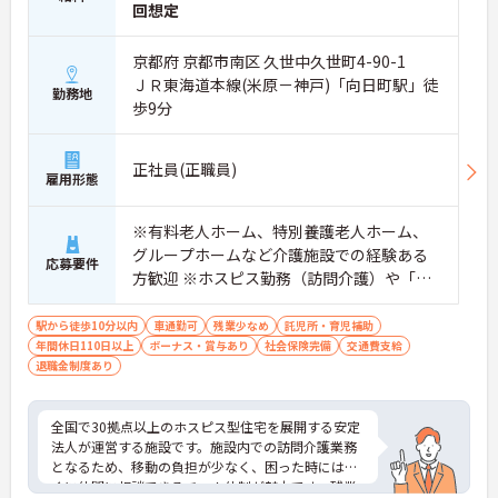
回想定
・介護福祉士手当25,000円あり
・残業は全社平均残業月5時間程度と少なくプライ
ベートの時間を確保できます
京都府 京都市南区 久世中久世町4-90-1
・3日以上の連続休暇取得で支援金が支給される独
ＪＲ東海道本線(米原－神戸)「向日町駅」徒
勤務地
自の制度があります
歩9分
・夏季・冬季の特別休暇があり年間休日は113日し
っかりと休めます
【安心の教育・チームサポート体制】
正社員(正職員)
・手厚い人員配置で困った時もすぐに相談可能です
雇用形態
・2日間のオンライン研修と個人のペースに合わせ
たOJTを実施しています
※有料老人ホーム、特別養護老人ホーム、
グループホームなど介護施設での経験ある
応募要件
方歓迎 ※ホスピス勤務（訪問介護）や「看
取り」が初めての方も可
駅から徒歩10分以内
車通勤可
残業少なめ
託児所・育児補助
年間休日110日以上
ボーナス・賞与あり
社会保険完備
交通費支給
退職金制度あり
全国で30拠点以上のホスピス型住宅を展開する安定
法人が運営する施設です。施設内での訪問介護業務
となるため、移動の負担が少なく、困った時にはす
ぐに仲間に相談できるチーム体制が魅力です。残業