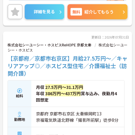
の業務からスタートし、無理なくホスピスケアの経
験を積むことができ、ゆくゆくは訪問介護員へステ
詳細を見る
無料
紹介してもらう
ップアップすることも可能です。残業は全社平均残
業月5時間程度と少なく、連続休暇の取得で支援金
が支給される独自の制度や、自由診療の割引が受け
られる福利厚生も充実しています。手厚い人員配置
で、24時間連携の訪問診療医もいるため、医療依存
更新日：2026年07月31日
度の高い方へのケアもチームで安心して取り組める
株式会社シーユーシー・ホスピスReHOPE 京都太秦
株式会社シーユー
環境です。
シー・ホスピス
【京都府／京都市右京区】月給27.5万円～／キャ
★おすすめPOINT★
【無理なくステップアップできる業務内容】
リアアップ◎／ホスピス型住宅／介護福祉士（訪
・実務未経験からでも挑戦可能です
問介護）
・入浴介助なし、まずは生活支援や看護師のサポー
トからスタートできます
・資格取得支援制度を活用し、将来的に訪問介護員
月収
27.5万円～31.1万円
を目指せる環境です
年収
386万円～437万円
賞与込み、夜勤月4
給料
【手厚い待遇と働きやすさの両立】
回想定
・介護福祉士手当25,000円あり
・残業は全社平均残業月5時間程度と少なくプライ
ベートの時間を確保できます
京都府 京都市右京区 太秦蜂岡町13
・3日以上の連続休暇取得で支援金が支給される独
勤務地
京福電気鉄道北野線「撮影所前駅」徒歩8分
自の制度があります
・夏季・冬季の特別休暇があり年間休日は113日し
っかりと休めます