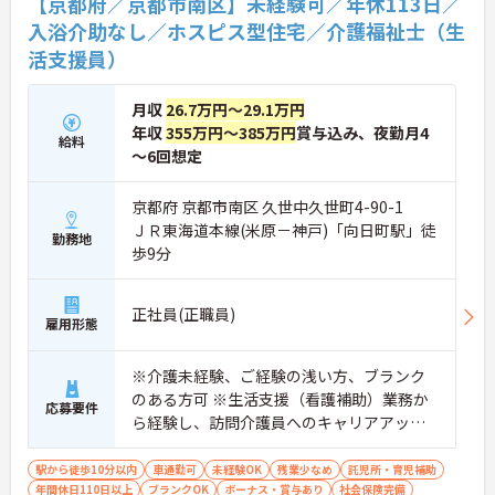
【京都府／京都市南区】未経験可／年休113日／
★おすすめPOINT★
入浴介助なし／ホスピス型住宅／介護福祉士（生
【これまでの経験・専門性が正当に評価される環境
活支援員）
です】
・独自の社内資格「マジ神制度」があり、認定され
ると1資格につき月1万円（最大4万円）の手当が加
月収
26.7万円～29.1万円
算されます。
年収
355万円～385万円
賞与込み、夜勤月4
給料
・ケアマネジャーの受験料や対策講座、更新費用ま
～6回想定
で全額補助されるため、次のステップアップを自己
負担なく目指せます。
京都府 京都市南区 久世中久世町4-90-1
【最先端のDX導入で、身体的・精神的な負担を軽
ＪＲ東海道本線(米原－神戸)「向日町駅」徒
勤務地
減】
歩9分
・スマホ記録や睡眠センサーを活用したデータに基
づくケアにより、夜間巡視や申し送りなどの業務負
担を大きく軽減しています。
正社員(正職員)
・業務の効率化により月の平均残業時間は10時間程
雇用形態
度と少なく、体力的なゆとりを持ってご入居者様と
向き合えます。
※介護未経験、ご経験の浅い方、ブランク
のある方可 ※生活支援（看護補助）業務か
【ご家族も安心できる、圧倒的な福利厚生が整って
応募要件
ら経験し、訪問介護員へのキャリアアップ
います】
・ご家族分も含めて年間3万円までの医療費補助
を目指せます
や、教育サービスの70%割引など、生活全体を支え
駅から徒歩10分以内
車通勤可
未経験OK
残業少なめ
託児所・育児補助
る独自の福利厚生が利用できます。
年間休日110日以上
ブランクOK
ボーナス・賞与あり
社会保険完備