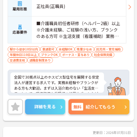
・介護福祉士手当25,000円、処遇改善手当78,000
正社員(正職員)
円、賞与は年2回＋処遇改善一時金も別途支給され
雇用形態
ています。
・入社半年でリーダーを任されたスタッフの実績が
■介護職員初任者研修（ヘルパー2級）以上
あるなど、年次にかかわらず頑張りが評価され、キ
※介護未経験、ご経験の浅い方、ブランク
ャリアアップを実現できる職場環境です
応募要件
のある方可 ※生活支援（看護補助）業務か
【働きやすい休日・残業面と、長く安心して働ける
福利厚生が魅力です】
ら経験し、訪問介護員へのキャリアアップ
・月9日公休に加え、夏季・冬季休暇各3日が確保さ
を目指せます
駅から徒歩10分以内
車通勤可
未経験OK
残業少なめ
託児所・育児補助
れており（年間休日113日）、オンオフのメリハリ
年間休日110日以上
ブランクOK
ボーナス・賞与あり
社会保険完備
をつけて働くことができます。
交通費支給
退職金制度あり
・全社平均残業月5時間程度と、業界平均を大きく
下回る少ない残業時間を実現しています
・退職金制度（勤続3年以上）・保育手当・育児短
全国で30拠点以上のホスピス型住宅を展開する安定
時間勤務・マインドフルネスプログラムなど、長期
法人が運営する求人です。実務未経験やブランクが
的に安心して働き続けるための制度が充実していま
ある方も大歓迎。まずは入浴介助のない「生活支援
す
員」として、環境整備や看護師の処置サポートなど
の業務からスタートし、無理なくホスピスケアの経
験を積むことができ、ゆくゆくは訪問介護員へステ
詳細を見る
無料
紹介してもらう
ップアップすることも可能です。残業は全社平均月5
時間程度と少なく、連続休暇の取得で支援金が支給
される独自の制度や、自由診療の割引が受けられる
福利厚生も充実しています。手厚い人員配置で、24
時間連携の訪問診療医もいるため、医療依存度の高
更新日：2026年07月31日