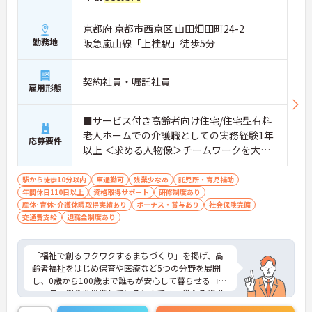
京都府 京都市西京区 山田畑田町24-2
勤務地
阪急嵐山線「上桂駅」徒歩5分
契約社員・嘱託社員
雇用形態
■サービス付き高齢者向け住宅/住宅型有料
老人ホームでの介護職としての実務経験1年
応募要件
以上 ＜求める人物像＞チームワークを大切
にできる方、向上心のある方、何にでも積
極的に取り組める方、明るい対応が得意な
駅から徒歩10分以内
車通勤可
残業少なめ
託児所・育児補助
年間休日110日以上
方
資格取得サポート
研修制度あり
産休･育休･介護休暇取得実績あり
ボーナス・賞与あり
社会保険完備
交通費支給
退職金制度あり
「福祉で創るワクワクするまちづくり」を掲げ、高
齢者福祉をはじめ保育や医療など5つの分野を展開
し、0歳から100歳まで誰もが安心して暮らせるコミ
ュニティ創りを推進している法人です。単なる施設
運営にとどまらず、地域を丸ごと元気にするスケー