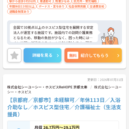
取り」が初めての方も可
駅から徒歩10分以内
車通勤可
残業少なめ
託児所・育児補助
年間休日110日以上
ボーナス・賞与あり
社会保険完備
交通費支給
退職金制度あり
全国で30拠点以上のホスピス型住宅を展開する安定
法人が運営する施設です。施設内での訪問介護業務
となるため、移動の負担が少なく、困った時にはす
ぐに仲間に相談できるチーム体制が魅力です。残業
は全社平均残業月5時間程度と少なく、3日以上の連
続休暇で支援金が支給される独自の制度や、美容皮
詳細を見る
無料
紹介してもらう
膚科などの割引が受けられる福利厚生も充実してい
ます。ホスピスケアが初めてでも、充実した入社時
研修と資格取得支援制度を活用し、専門性を高めな
がらご自身のキャリアアップを目指すことができま
す。ご入居者さまの生きる喜びに寄り添いながらチ
更新日：2026年07月31日
ームで協力しながらより良いケアを提供したい方に
株式会社シーユーシー・ホスピスReHOPE 京都太秦
株式会社シーユー
ぴったりの環境です。
シー・ホスピス
【京都府／京都市】未経験可／年休113日／入浴
★おすすめPOINT★
【「看取り・難病ケアのプロ」として成長できる環
介助なし／ホスピス型住宅／介護福祉士（生活支
境が整っています】
援員）
・がん末期・神経難病の方に特化したホスピス型住
宅ならではの専門的なスキルを、日常業務の中で習
得することができます
月収
26.7万円～29.1万円