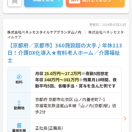
認定されると最大月4万円の手当が加算され、確実
な収入アップが可能です。また、スマホでの記録入
力や睡眠センサー等のDX化により、夜間業務などの
身体的負担が大きく軽減されています。ご家族も対
象となる年間3万円の医療費補助など大手ならでは
更新日：2026年07月31日
の圧倒的な福利厚生のもと、ケアマネジャーへのス
株式会社ベネッセスタイルケアグランダ山ノ内
株式会社ベネッセスタ
テップアップ等、介護のプロとして長期的なキャリ
イルケア
アを築けます。
【京都府／京都市】360施設超の大手♪年休113
★おすすめPOINT★
日！介護DX化導入★有料老人ホーム／介護福祉
【これまでの経験・専門性が正当に評価される環境
士
です】
・独自の社内資格「マジ神制度」があり、認定され
ると1資格につき月1万円（最大4万円）の手当が加
月収
25.0万円～27.2万円
※夜勤5回想定
算されます。
年収
348万円～381万円
※残業月10時間、夜
給料
・ケアマネジャーの受験料や対策講座、更新費用ま
勤平均5回、各種手当・賞与を含んだ例です
で全額補助されるため、次のステップアップを自己
負担なく目指せます。
京都府 京都市右京区 山ノ内養老町7-1
【最先端のDX導入で、身体的・精神的な負担を軽
京福電気鉄道嵐山本線「山ノ内(京都)駅」徒
勤務地
減】
歩2分
・スマホ記録や睡眠センサーを活用したデータに基
づくケアにより、夜間巡視や申し送りなどの業務負
担を大きく軽減しています。
正社員(正職員)
・業務の効率化により月の平均残業時間は10時間程
雇用形態