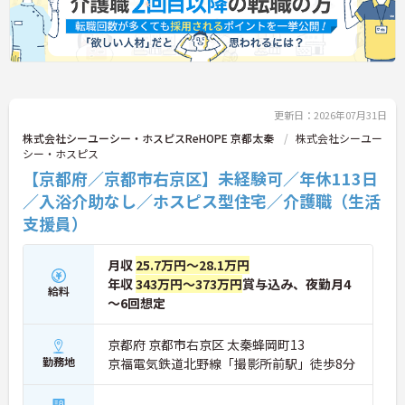
ぴったりの環境です。
★おすすめPOINT★
【「看取り・難病ケアのプロ」として成長できる環
境が整っています】
・がん末期・神経難病の方に特化したホスピス型住
宅ならではの専門的なスキルを、日常業務の中で習
更新日：2026年07月31日
得することができます
・入社時は先輩スタッフの同行訪問からスタートす
株式会社シーユーシー・ホスピスReHOPE 京都太秦
株式会社シーユー
るため、訪問介護未経験の方も安心して業務に慣れ
シー・ホスピス
ることができます
【京都府／京都市右京区】未経験可／年休113日
・訪問診療医と24時間連携し、チームで看取りに取
／入浴介助なし／ホスピス型住宅／介護職（生活
り組む体制が整っているため、「看取りのプロ」と
して他施設では得られない経験を積むことができま
支援員）
す
【頑張りがしっかり給与・評価に反映される職場で
月収
25.7万円～28.1万円
す】
・介護福祉士手当25,000円、処遇改善手当78,000
年収
343万円～373万円
賞与込み、夜勤月4
給料
円、賞与は年2回＋処遇改善一時金も別途支給され
～6回想定
ています。
・入社半年でリーダーを任されたスタッフの実績が
京都府 京都市右京区 太秦蜂岡町13
あるなど、年次にかかわらず頑張りが評価され、キ
勤務地
京福電気鉄道北野線「撮影所前駅」徒歩8分
ャリアアップを実現できる職場環境です
【働きやすい休日・残業面と、長く安心して働ける
福利厚生が魅力です】