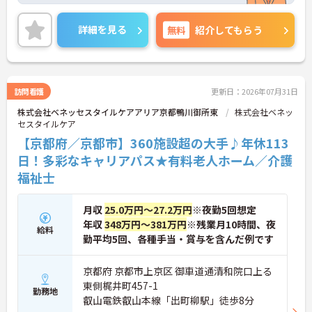
ます。最大の魅力は、専門性を正当に評価する独自
【プライベートとの両立がしやすい環境です】
の社内資格「マジ神制度」。認知症ケア等の分野で
詳細を見る
無料
紹介してもらう
・有給取得促進手当の支給や、5連休以上の長期休
認定されると最大月4万円の手当が加算され、確実
暇を取得できる仕組みがあり、しっかりと心身をリ
な収入アップが可能です。また、スマホでの記録入
フレッシュできます。
力や睡眠センサー等のDX化により、夜間業務などの
・中途入社比率が6割を超えており、風通しが良
身体的負担が大きく軽減されています。ご家族も対
く、新しい方もこれまでの経験を活かしてすぐに馴
象となる年間3万円の医療費補助など大手ならでは
訪問看護
更新日：2026年07月31日
染める温かい社風です。
の圧倒的な福利厚生のもと、ケアマネジャーへのス
株式会社ベネッセスタイルケアアリア京都鴨川御所東
株式会社ベネッ
テップアップ等、介護のプロとして長期的なキャリ
セスタイルケア
アを築けます。
【京都府／京都市】360施設超の大手♪年休113
★おすすめPOINT★
日！多彩なキャリアパス★有料老人ホーム／介護
【これまでの経験・専門性が正当に評価される環境
福祉士
です】
・独自の社内資格「マジ神制度」があり、認定され
ると1資格につき月1万円（最大4万円）の手当が加
月収
25.0万円～27.2万円
※夜勤5回想定
算されます。
年収
348万円～381万円
※残業月10時間、夜
・ケアマネジャーの受験料や対策講座、更新費用ま
給料
で全額補助されるため、次のステップアップを自己
勤平均5回、各種手当・賞与を含んだ例です
負担なく目指せます。
京都府 京都市上京区 御車道通清和院口上る
【最先端のDX導入で、身体的・精神的な負担を軽
東側梶井町457-1
減】
勤務地
叡山電鉄叡山本線「出町柳駅」徒歩8分
・スマホ記録や睡眠センサーを活用したデータに基