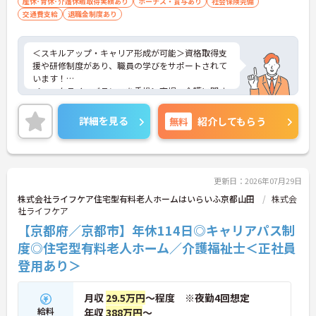
産休･育休･介護休暇取得実績あり
ボーナス・賞与あり
社会保険完備
交通費支給
退職金制度あり
＜スキルアップ・キャリア形成が可能＞資格取得支
援や研修制度があり、職員の学びをサポートされて
います！
＜ワークライフバランスを重視＞育児・介護に関す
る制度や社宅制度、各種手当など、長く安心して働
きやすい環境が整っています。
詳細を見る
無料
紹介してもらう
＜寄り添ったケアの実施＞利用者さまに深く寄り添
ったサービスの提供を目指し、職員の専門性を高め
るような人材育成にも注力されています。
ご興味のある方には、面接対策ポイント等、さらに
詳細をお話ししますのでお気軽にご相談ください！
更新日：2026年07月29日
株式会社ライフケア住宅型有料老人ホームはいらいふ京都山田
株式会
社ライフケア
【京都府／京都市】年休114日◎キャリアパス制
度◎住宅型有料老人ホーム／介護福祉士＜正社員
登用あり＞
月収
29.5万円
～程度 ※夜勤4回想定
給料
年収
388万円
～