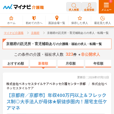
0
0
求人検索
会員登録
メニュー
ホーム
初めての方へ
面談会場一覧
保存した求人
最近見た求人
マイナビ介護職
京都府
京都府の託児所・育児補助ありの求人・転職一覧
京都府の託児所・育児補助あり
の介護職・福祉の求人・転職一覧
323
この条件の介護・福祉求人数
非公開求人
件 ＋
おすすめ順
新着順
月収順
年収順
更新日：2026年07月31日
株式会社ベネッセスタイルケアベネッセ介護センター京都
株式会社ベ
ネッセスタイルケア
【京都府／京都市】年収400万円以上＆フレック
ス制◎大手法人が母体★駅徒歩圏内！居宅主任ケ
アマネ