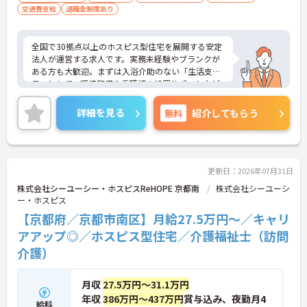
・小学校3年生までの時短・夜勤免除制度があり、
交通費支給
退職金制度あり
男性の育休取得実績も豊富なため、ライフステージ
が変化しても安心です。
全国で30拠点以上のホスピス型住宅を展開する安定
【プライベートとの両立がしやすい環境です】
法人が運営する求人です。実務未経験やブランクが
・有給取得促進手当の支給や、5連休以上の長期休
ある方も大歓迎。まずは入浴介助のない「生活支援
暇を取得できる仕組みがあり、しっかりと心身をリ
員」として、環境整備や看護師の処置サポートなど
フレッシュできます。
の業務からスタートし、無理なくホスピスケアの経
・中途入社比率が6割を超えており、風通しが良
験を積むことができ、ゆくゆくは訪問介護員へステ
詳細を見る
無料
紹介してもらう
く、新しい方もこれまでの経験を活かしてすぐに馴
ップアップすることも可能です。残業は全社平均残
染める温かい社風です。
業月5時間程度と少なく、連続休暇の取得で支援金
が支給される独自の制度や、自由診療の割引が受け
られる福利厚生も充実しています。手厚い人員配置
で、24時間連携の訪問診療医もいるため、医療依存
更新日：2026年07月31日
度の高い方へのケアもチームで安心して取り組める
株式会社シーユーシー・ホスピスReHOPE 京都南
株式会社シーユーシ
環境です。
ー・ホスピス
【京都府／京都市南区】月給27.5万円～／キャリ
★おすすめPOINT★
【無理なくステップアップできる業務内容】
アアップ◎／ホスピス型住宅／介護福祉士（訪問
・実務未経験からでも挑戦可能です
介護）
・入浴介助なし、まずは生活支援や看護師のサポー
トからスタートできます
・資格取得支援制度を活用し、将来的に訪問介護員
月収
27.5万円～31.1万円
を目指せる環境です
年収
386万円～437万円
賞与込み、夜勤月4
給料
【手厚い待遇と働きやすさの両立】