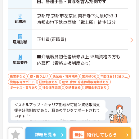
回、各種手当・賞与を含んだ例です
ることができます
・訪問診療医と24時間連携し、チームで看取りに取
り組む体制が整っているため、「看取りのプロ」と
京都府 京都市左京区 南禅寺下河原町53-1
して他施設では得られない経験を積むことができま
勤務地
京都市地下鉄東西線「蹴上駅」徒歩13分
す
【頑張りがしっかり給与・評価に反映される職場で
す】
正社員(正職員)
雇用形態
・処遇改善手当78,000円、賞与は年2回＋処遇改善
一時金も別途支給されています。
・入社半年でリーダーを任されたスタッフの実績が
■介護職員初任者研修以上 ※無資格の方も
あるなど、年次にかかわらず頑張りが評価され、キ
応募要件
応募可（資格支援制度あり）
ャリアアップを実現できる職場環境です
【働きやすい休日・残業面と、長く安心して働ける
福利厚生が魅力です】
残業少なめ
寮・借り上げ
託児所・育児補助
無資格OK
年間休日110日以上
・月9日公休に加え、夏季・冬季休暇各3日が確保さ
資格取得サポート
研修制度あり
産休･育休･介護休暇取得実績あり
れており（年間休日113日）、オンオフのメリハリ
ボーナス・賞与あり
社会保険完備
交通費支給
退職金制度あり
をつけて働くことができます。
・全社平均残業月5時間程度と、業界平均を大きく
下回る少ない残業時間を実現しています
＜スキルアップ・キャリア形成が可能＞資格取得支
・退職金制度（勤続3年以上）・保育手当・育児短
援や研修制度があり、職員の学びをサポートされて
時間勤務・マインドフルネスプログラムなど、長期
います！
的に安心して働き続けるための制度が充実していま
＜ワークライフバランスを重視＞育児・介護に関す
す
る制度や社宅制度、各種手当など、長く安心して働
きやすい環境が整っています。
詳細を見る
無料
紹介してもらう
＜寄り添ったケアの実施＞利用者さまに深く寄り添