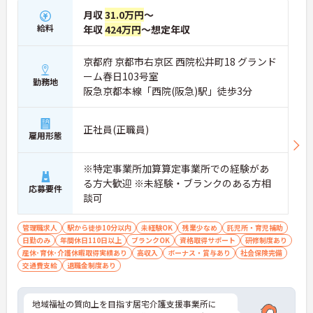
月収
31.0万円
～
給料
年収
424万円
～想定年収
京都府 京都市右京区 西院松井町18 グランド
ーム春日103号室
勤務地
阪急京都本線「西院(阪急)駅」徒歩3分
正社員(正職員)
雇用形態
※特定事業所加算算定事業所での経験があ
る方大歓迎 ※未経験・ブランクのある方相
応募要件
談可
管理職求人
駅から徒歩10分以内
未経験OK
残業少なめ
託児所・育児補助
日勤のみ
年間休日110日以上
ブランクOK
資格取得サポート
研修制度あり
産休･育休･介護休暇取得実績あり
高収入
ボーナス・賞与あり
社会保険完備
交通費支給
退職金制度あり
地域福祉の質向上を目指す居宅介護支援事業所に