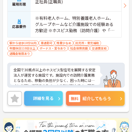
正社員(正職員)
雇用形態
【安心の教育・チームサポート体制】
・手厚い人員配置で困った時もすぐに相談可能です
・2日間のオンライン研修と個人のペースに合わせ
※有料老人ホーム、特別養護老人ホーム、
たOJTを実施しています
グループホームなど介護施設での経験ある
応募要件
方歓迎 ※ホスピス勤務（訪問介護）や「看
取り」が初めての方も可
駅から徒歩10分以内
車通勤可
残業少なめ
託児所・育児補助
年間休日110日以上
ボーナス・賞与あり
社会保険完備
交通費支給
退職金制度あり
全国で30拠点以上のホスピス型住宅を展開する安定
法人が運営する施設です。施設内での訪問介護業務
となるため、移動の負担が少なく、困った時にはす
ぐに仲間に相談できるチーム体制が魅力です。残業
は全社平均残業月5時間程度と少なく、3日以上の連
続休暇で支援金が支給される独自の制度や、美容皮
詳細を見る
無料
紹介してもらう
膚科などの割引が受けられる福利厚生も充実してい
ます。ホスピスケアが初めてでも、充実した入社時
研修と資格取得支援制度を活用し、専門性を高めな
がらご自身のキャリアアップを目指すことができま
す。ご入居者さまの生きる喜びに寄り添いながらチ
ームで協力しながらより良いケアを提供したい方に