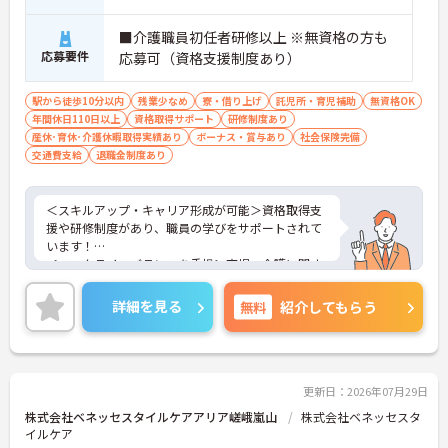
■介護職員初任者研修以上 ※無資格の方も
応募要件
応募可（資格支援制度あり）
駅から徒歩10分以内
残業少なめ
寮・借り上げ
託児所・育児補助
無資格OK
年間休日110日以上
資格取得サポート
研修制度あり
産休･育休･介護休暇取得実績あり
ボーナス・賞与あり
社会保険完備
交通費支給
退職金制度あり
＜スキルアップ・キャリア形成が可能＞資格取得支
援や研修制度があり、職員の学びをサポートされて
います！
＜ワークライフバランスを重視＞育児・介護に関す
る制度や社宅制度、各種手当など、長く安心して働
きやすい環境が整っています。
詳細を見る
無料
紹介してもらう
＜寄り添ったケアの実施＞利用者さまに深く寄り添
ったサービスの提供を目指し、職員の専門性を高め
るような人材育成にも注力されています。
ご興味のある方には、面接対策ポイント等、さらに
詳細をお話ししますのでお気軽にご相談ください！
更新日：2026年07月29日
株式会社ベネッセスタイルケアアリア嵯峨嵐山
株式会社ベネッセスタ
イルケア