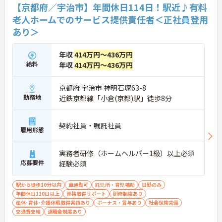
【京都府／宇治市】年間休日114日！駅近♪有料
ー、施設長候補へと進む明確なキャリアパスも用意
されており、長期的な視点で着実にステップアップ
老人ホームでのサービス提供責任者＜正社員登用
していける環境です。
あり＞
★おすすめPOINT★
【個別性を尊重したケアで、深く寄り添う介護を実
年収
414万円～436万円
践できます】
給料
年収
414万円～436万円
・利用者様の生活歴や趣味、食の好みなどを尊重し
たケアを実践しており、お一人おひとりの人生に寄
京都府 宇治市 神明石塚63-8
り添った意義深い関わりが持てます 。
・これまでの生活習慣の継続やご家族との絆を大切
勤務地
近鉄京都線「小倉(京都)駅」徒歩8分
にして支援にあたることで、利用者様から直接感謝
の言葉を受け取る機会も多くなります。
契約社員・嘱託社員
雇用形態
【キャリアパス制度により管理職へキャリアアップ
できます】
・偏った評価を防ぐ三者評価を取り入れたキャリア
実務者研修（ホームヘルパー1級）以上必須
パス制度を導入しています。実績が正当に評価され
応募要件
経験必須
るため高いモチベーションを維持しながら就業でき
ます 。
駅から徒歩10分以内
車通勤可
託児所・育児補助
日勤のみ
・介護スタッフからリーダーや施設長候補へと段階
年間休日110日以上
資格取得サポート
研修制度あり
的に進める環境です。将来設計を描きながら専門性
産休･育休･介護休暇取得実績あり
ボーナス・賞与あり
社会保険完備
を高められます。
交通費支給
退職金制度あり
【100事業所以上を展開する安定基盤のもと、長期