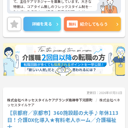
て、主任ケアマネジャーを募集しています。大きな
特徴は、コアタイム無しのフレックスタイム制を導
入している点です。ご自身の裁量で訪問スケジュー
ルを調整しやすく、直行直帰も交えながら柔軟に働
くことができます。待遇面では月給高水準に加え、
詳細を見る
無料
紹介してもらう
大手グループならではの共済会制度（医療費・薬代
補助等）や保育手当など、生活を支える福利厚生が
充実しています。また、65歳定年制と75歳までの再
雇用制度があり、育児・介護による時短勤務制度な
ども整備されているため、ライフステージが変化し
ても長く働き続けられる基盤があります。スーパー
バイザーとして後進の育成や困難事例に対応し、こ
れまでのご経験を最大限に活かしてキャリアアップ
を目指せる環境です。
★おすすめPOINT★
【コアタイム無しのフレックス制で柔軟な働き方が
実現できます】
更新日：2026年07月31日
・出退勤の時間を柔軟に調整できるフレックスタイ
ム制を採用しており、ご自身のペースや業務量に合
株式会社ベネッセスタイルケアグランダ南禅寺下河原町
株式会社ベネ
わせたスケジュール管理が可能です
ッセスタイルケア
・ご自宅からの直行訪問など効率的な働き方も実践
【京都府／京都市】360施設超の大手♪年休113
できることで、業務の負担を軽減しながらメリハリ
日！介護DX化導入★有料老人ホーム／介護福祉
をつけて活躍できます
士