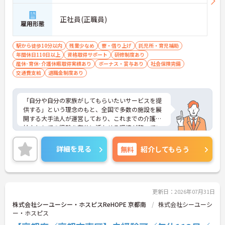
づくケアにより、夜間巡視や申し送りなどの業務負
担を大きく軽減しています。
正社員(正職員)
・業務の効率化により月の平均残業時間は10時間程
雇用形態
度と少なく、体力的なゆとりを持ってご入居者様と
向き合えます。
駅から徒歩10分以内
残業少なめ
寮・借り上げ
託児所・育児補助
年間休日110日以上
【ご家族も安心できる、圧倒的な福利厚生が整って
資格取得サポート
研修制度あり
産休･育休･介護休暇取得実績あり
います】
ボーナス・賞与あり
社会保険完備
交通費支給
・ご家族分も含めて年間3万円までの医療費補助
退職金制度あり
や、教育サービスの70%割引など、生活全体を支え
る独自の福利厚生が利用できます。
・小学校3年生までの時短・夜勤免除制度があり、
「自分や自分の家族がしてもらいたいサービスを提
男性の育休取得実績も豊富なため、ライフステージ
供する」という理念のもと、全国で多数の施設を展
が変化しても安心です。
開する大手法人が運営しており、これまでの介護福
祉士としての経験を存分に活かせる環境が整ってい
【プライベートとの両立がしやすい環境です】
ます。最大の魅力は、専門性を正当に評価する独自
・有給取得促進手当の支給や、5連休以上の長期休
の社内資格「マジ神制度」。認知症ケア等の分野で
詳細を見る
無料
紹介してもらう
暇を取得できる仕組みがあり、しっかりと心身をリ
認定されると最大月4万円の手当が加算され、確実
フレッシュできます。
な収入アップが可能です。また、スマホでの記録入
・中途入社比率が6割を超えており、風通しが良
力や睡眠センサー等のDX化により、夜間業務などの
く、新しい方もこれまでの経験を活かしてすぐに馴
身体的負担が大きく軽減されています。ご家族も対
染める温かい社風です。
象となる年間3万円の医療費補助など大手ならでは
更新日：2026年07月31日
の圧倒的な福利厚生のもと、ケアマネジャーへのス
株式会社シーユーシー・ホスピスReHOPE 京都南
株式会社シーユーシ
テップアップ等、介護のプロとして長期的なキャリ
ー・ホスピス
アを築けます。