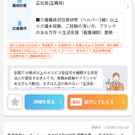
・月9日公休に加え、夏季・冬季休暇各3日が確保さ
正社員(正職員)
雇用形態
れており（年間休日113日）、オンオフのメリハリ
をつけて働くことができます。
・全社平均残業月5時間程度と、業界平均を大きく
■介護職員初任者研修（ヘルパー2級）以上
下回る少ない残業時間を実現しています
※介護未経験、ご経験の浅い方、ブランク
応募要件
・退職金制度（勤続3年以上）・保育手当・育児短
のある方可 ※生活支援（看護補助）業務か
時間勤務・マインドフルネスプログラムなど、長期
ら経験し、訪問介護員へのキャリアアップ
的に安心して働き続けるための制度が充実していま
を目指せます
駅から徒歩10分以内
車通勤可
未経験OK
残業少なめ
託児所・育児補助
す
年間休日110日以上
ブランクOK
ボーナス・賞与あり
社会保険完備
交通費支給
退職金制度あり
全国で30拠点以上のホスピス型住宅を展開する安定
法人が運営する求人です。実務未経験やブランクが
ある方も大歓迎。まずは入浴介助のない「生活支援
員」として、環境整備や看護師の処置サポートなど
の業務からスタートし、無理なくホスピスケアの経
験を積むことができ、ゆくゆくは訪問介護員へステ
詳細を見る
無料
紹介してもらう
ップアップすることも可能です。残業は全社平均月5
時間程度と少なく、連続休暇の取得で支援金が支給
される独自の制度や、自由診療の割引が受けられる
福利厚生も充実しています。手厚い人員配置で、24
時間連携の訪問診療医もいるため、医療依存度の高
更新日：2026年07月31日
い方へのケアもチームで安心して取り組める環境で
株式会社シーユーシー・ホスピスReHOPE 京都太秦
株式会社シーユー