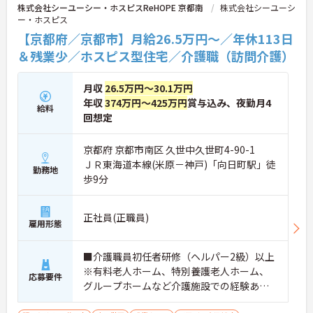
い方へのケアもチームで安心して取り組める環境で
株式会社シーユーシー・ホスピスReHOPE 京都南
株式会社シーユーシ
す。
ー・ホスピス
【京都府／京都市】月給26.5万円～／年休113日
★おすすめPOINT★
【無理なくステップアップできる業務内容】
＆残業少／ホスピス型住宅／介護職（訪問介護）
・実務未経験からでも挑戦可能です
・入浴介助なし、まずは生活支援や看護師のサポー
月収
26.5万円～30.1万円
トからスタートできます
・資格取得支援制度を活用し、将来的に訪問介護員
年収
374万円～425万円
賞与込み、夜勤月4
給料
を目指せる環境です
回想定
【手厚い待遇と働きやすさの両立】
・残業は全社平均残業月5時間程度と少なくプライ
京都府 京都市南区 久世中久世町4-90-1
ベートの時間を確保できます
ＪＲ東海道本線(米原－神戸)「向日町駅」徒
・3日以上の連続休暇取得で支援金が支給される独
勤務地
自の制度があります
歩9分
・夏季・冬季の特別休暇があり年間休日は113日し
っかりと休めます
【安心の教育・チームサポート体制】
正社員(正職員)
雇用形態
・手厚い人員配置で困った時もすぐに相談可能です
・2日間のオンライン研修と個人のペースに合わせ
たOJTを実施しています
■介護職員初任者研修（ヘルパー2級）以上
※有料老人ホーム、特別養護老人ホーム、
応募要件
グループホームなど介護施設での経験ある
方歓迎 ※ホスピス勤務（訪問介護）や「看