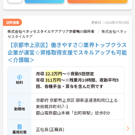
ったサービスの提供を目指し、職員の専門性を高め
るような人材育成にも注力されています。
ご興味のある方には、面接対策ポイント等、さらに
詳細をお話ししますのでお気軽にご相談ください！
訪問看護
更新日：2026年07月29日
株式会社ベネッセスタイルケアアリア京都鴨川御所東
株式会社ベネッ
セスタイルケア
【京都市上京区】働きやすさ◎業界トップクラス
企業が運営☆資格取得支援でスキルアップも可能
＜介護職＞
月収
22.2万円
～※夜勤5回想定
年収
311万円
～※残業月10時間、夜勤平均5
給料
回、各種手当・賞与を含んだ例です
京都府 京都市上京区 御車道通清和院口上る
東側梶井町457-1
勤務地
叡山電鉄叡山本線「出町柳駅」徒歩8分
正社員(正職員)
雇用形態