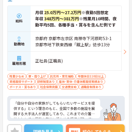
【大手グループならではの手厚い福利厚生が整って
います】
月収
25.0万円～27.2万円
※夜勤5回想定
・医療費・市販薬の補助や各種お祝い金などを提供
する共済会制度があり、職員の健康と生活を多角的
年収
348万円～381万円
※残業月10時間、夜
給料
にサポートする体制があります
勤平均5回、各種手当・賞与を含んだ例です
・未就学児お一人につき月額1万円の保育手当や、
育児・介護向けの時短勤務制度も充実しており、ご
京都府 京都市左京区 南禅寺下河原町53-1
家庭との両立を支える環境です
勤務地
京都市地下鉄東西線「蹴上駅」徒歩13分
【専門性を活かして長期的なキャリアを築ける環境
です】
・新人指導や地域包括支援センターとの連携など、
正社員(正職員)
雇用形態
スーパーバイザーとしての役割を通じてケアマネジ
メントの質向上に深く貢献できます
・65歳定年制に加え、75歳までの再雇用制度が設け
残業少なめ
寮・借り上げ
託児所・育児補助
年間休日110日以上
られており、培った経験を活かして将来にわたり長
資格取得サポート
研修制度あり
産休･育休･介護休暇取得実績あり
く働き続けられます
ボーナス・賞与あり
社会保険完備
交通費支給
退職金制度あり
「自分や自分の家族がしてもらいたいサービスを提
供する」という理念のもと、全国で多数の施設を展
開する大手法人が運営しており、これまでの介護福
祉士としての経験を存分に活かせる環境が整ってい
ます。最大の魅力は、専門性を正当に評価する独自
の社内資格「マジ神制度」。認知症ケア等の分野で
詳細を見る
無料
紹介してもらう