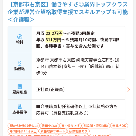
【京都市右京区】働きやすさ◎業界トップクラス
企業が運営☆資格取得支援でスキルアップも可能
＜介護職＞
月収
22.2万円
～※夜勤5回想定
年収
311万円
～※残業月10時間、夜勤平均5
給料
回、各種手当・賞与を含んだ例です
京都府 京都市右京区 嵯峨天龍寺立石町5-10
ＪＲ山陰本線(京都－下関)「嵯峨嵐山駅」徒
勤務地
歩9分
正社員(正職員)
雇用形態
■介護職員初任者研修以上 ※無資格の方も
応募要件
応募可（資格支援制度あり）
駅から徒歩10分以内
残業少なめ
寮・借り上げ
託児所・育児補助
無資格OK
年間休日110日以上
資格取得サポート
研修制度あり