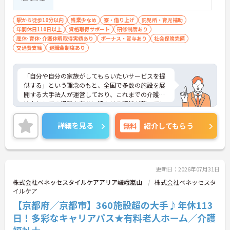
度と少なく、体力的なゆとりを持ってご入居者様と
向き合えます。
駅から徒歩10分以内
残業少なめ
寮・借り上げ
託児所・育児補助
年間休日110日以上
資格取得サポート
研修制度あり
【ご家族も安心できる、圧倒的な福利厚生が整って
産休･育休･介護休暇取得実績あり
ボーナス・賞与あり
社会保険完備
います】
交通費支給
退職金制度あり
・ご家族分も含めて年間3万円までの医療費補助
や、教育サービスの70%割引など、生活全体を支え
る独自の福利厚生が利用できます。
「自分や自分の家族がしてもらいたいサービスを提
・小学校3年生までの時短・夜勤免除制度があり、
供する」という理念のもと、全国で多数の施設を展
男性の育休取得実績も豊富なため、ライフステージ
開する大手法人が運営しており、これまでの介護福
が変化しても安心です。
祉士としての経験を存分に活かせる環境が整ってい
ます。最大の魅力は、専門性を正当に評価する独自
【プライベートとの両立がしやすい環境です】
の社内資格「マジ神制度」。認知症ケア等の分野で
詳細を見る
無料
紹介してもらう
・有給取得促進手当の支給や、5連休以上の長期休
認定されると最大月4万円の手当が加算され、確実
暇を取得できる仕組みがあり、しっかりと心身をリ
な収入アップが可能です。また、スマホでの記録入
フレッシュできます。
力や睡眠センサー等のDX化により、夜間業務などの
・中途入社比率が6割を超えており、風通しが良
身体的負担が大きく軽減されています。ご家族も対
く、新しい方もこれまでの経験を活かしてすぐに馴
象となる年間3万円の医療費補助など大手ならでは
更新日：2026年07月31日
染める温かい社風です。
の圧倒的な福利厚生のもと、ケアマネジャーへのス
株式会社ベネッセスタイルケアアリア嵯峨嵐山
株式会社ベネッセスタ
テップアップ等、介護のプロとして長期的なキャリ
イルケア
アを築けます。
【京都府／京都市】360施設超の大手♪年休113
★おすすめPOINT★
日！多彩なキャリアパス★有料老人ホーム／介護
【これまでの経験・専門性が正当に評価される環境