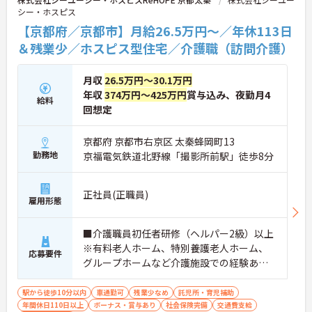
す。
シー・ホスピス
【京都府／京都市】月給26.5万円～／年休113日
★おすすめPOINT★
【無理なくステップアップできる業務内容】
＆残業少／ホスピス型住宅／介護職（訪問介護）
・実務未経験からでも挑戦可能です
・入浴介助なし、まずは生活支援や看護師のサポー
月収
26.5万円～30.1万円
トからスタートできます
・資格取得支援制度を活用し、将来的に訪問介護員
年収
374万円～425万円
賞与込み、夜勤月4
給料
を目指せる環境です
回想定
【手厚い待遇と働きやすさの両立】
・残業は全社平均残業月5時間程度と少なくプライ
京都府 京都市右京区 太秦蜂岡町13
ベートの時間を確保できます
勤務地
京福電気鉄道北野線「撮影所前駅」徒歩8分
・3日以上の連続休暇取得で支援金が支給される独
自の制度があります
・夏季・冬季の特別休暇があり年間休日は113日し
正社員(正職員)
っかりと休めます
雇用形態
【安心の教育・チームサポート体制】
・手厚い人員配置で困った時もすぐに相談可能です
・2日間のオンライン研修と個人のペースに合わせ
■介護職員初任者研修（ヘルパー2級）以上
たOJTを実施しています
※有料老人ホーム、特別養護老人ホーム、
応募要件
グループホームなど介護施設での経験ある
方歓迎 ※ホスピス勤務（訪問介護）や「看
取り」が初めての方も可
駅から徒歩10分以内
車通勤可
残業少なめ
託児所・育児補助
年間休日110日以上
ボーナス・賞与あり
社会保険完備
交通費支給