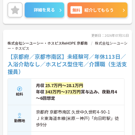
は全社平均残業月5時間程度と少なく、3日以上の連
続休暇で支援金が支給される独自の制度や、美容皮
詳細を見る
無料
紹介してもらう
膚科などの割引が受けられる福利厚生も充実してい
ます。ホスピスケアが初めてでも、充実した入社時
研修と資格取得支援制度を活用し、専門性を高めな
がらご自身のキャリアアップを目指すことができま
す。ご入居者さまの生きる喜びに寄り添いながらチ
更新日：2026年07月31日
ームで協力しながらより良いケアを提供したい方に
株式会社シーユーシー・ホスピスReHOPE 京都南
株式会社シーユーシ
ぴったりの環境です。
ー・ホスピス
【京都府／京都市南区】未経験可／年休113日／
★おすすめPOINT★
【「看取り・難病ケアのプロ」として成長できる環
入浴介助なし／ホスピス型住宅／介護職（生活支
境が整っています】
援員）
・がん末期・神経難病の方に特化したホスピス型住
宅ならではの専門的なスキルを、日常業務の中で習
得することができます
月収
25.7万円～28.1万円
・入社時は先輩スタッフの同行訪問からスタートす
年収
343万円～373万円
賞与込み、夜勤月4
給料
るため、訪問介護未経験の方も安心して業務に慣れ
～6回想定
ることができます
・訪問診療医と24時間連携し、チームで看取りに取
り組む体制が整っているため、「看取りのプロ」と
京都府 京都市南区 久世中久世町4-90-1
して他施設では得られない経験を積むことができま
ＪＲ東海道本線(米原－神戸)「向日町駅」徒
勤務地
す
歩9分
【頑張りがしっかり給与・評価に反映される職場で
す】