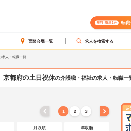
転職
無料!簡単1分
面談会場一覧
求人を検索する
の求人・転職一覧
京都府の土日祝休
の介護職・福祉の求人・転職一
1
2
3
月収順
年収順