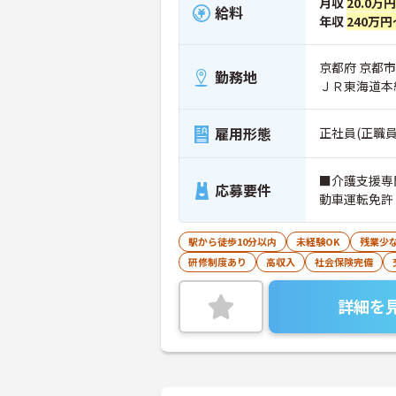
月収
20.0万
給料
年収
240万円
京都府 京都市
勤務地
ＪＲ東海道本
雇用形態
正社員(正職員
■介護支援専
応募要件
動車運転免許
駅から徒歩10分以内
未経験OK
残業少
研修制度あり
高収入
社会保険完備
詳細を