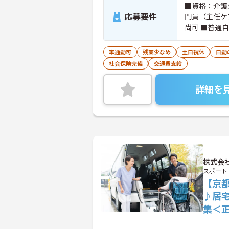
■資格：介護
応募要件
門員（主任ケ
尚可 ■普通
車通勤可
残業少なめ
土日祝休
日勤
社会保険完備
交通費支給
詳細を
株式会
スポート
【京
♪居
集＜