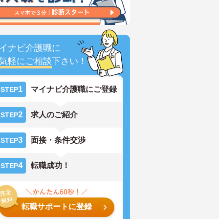
イナビ介護職に
気軽にご相談
下さい！
1
マイナビ介護職にご登録
STEP
2
求人のご紹介
STEP
3
面接・条件交渉
STEP
4
転職成功！
STEP
転職サポートに登録