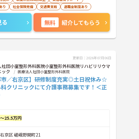
あり
社会保険完備
交通費支給
退職金制度あり
見る
無料
紹介してもらう
更新日：2026年07月06日
人社団小室整形外科医院小室整形外科医院リハビリリウマ
ニック
医療法人社団小室整形外科医院
都市／右京区】研修制度充実◎土日祝休み☆
外科クリニックにて介護事務募集です！＜正
＞
円～25.5万円
右京区 嵯峨野開町21