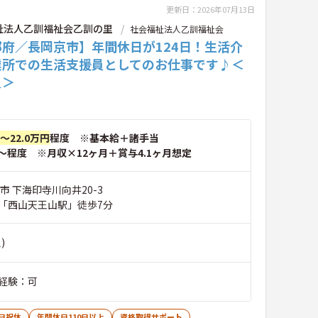
更新日：2026年07月13日
祉法人乙訓福祉会乙訓の里
社会福祉法人乙訓福祉会
都府／長岡京市】年間休日が124日！生活介
業所での生活支援員としてのお仕事です♪＜
員＞
円～22.0万円
程度 ※基本給＋諸手当
～程度 ※月収×12ヶ月＋賞与4.1ヶ月想定
市 下海印寺川向井20-3
「西山天王山駅」徒歩7分
)
経験：可
日祝休
年間休日110日以上
資格取得サポート