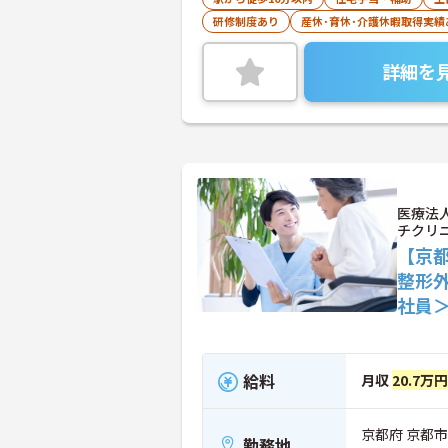
研修制度あり
産休･育休･介護休暇取得実績
詳細を
医療法
チクリ
【京
整形
社員
給料
月収
20.7万
京都府 京都市
勤務地