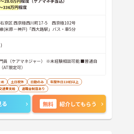
円～28.0万円
程度（ケアマネ手当込）
～336万円
程度
右京区 西京極西川町17-5 西京極102号
線(米原－神戸)「西大路駅」バス・車5分
)
門員（ケアマネジャー） ※未経験相談可能 ■普通自
（AT限定可）
なめ
土日祝休
日勤のみ
年間休日110日以上
交通費支給
退職金制度あり
見る
無料
紹介してもらう