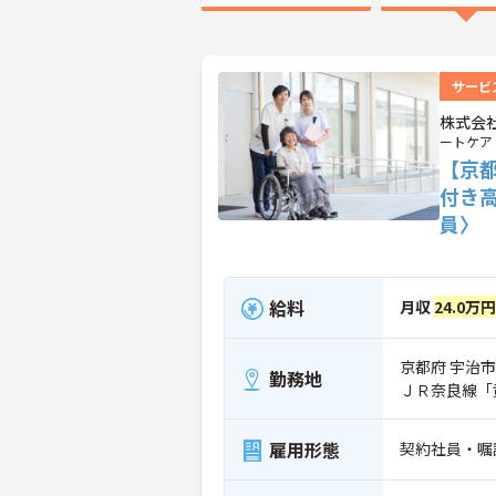
サービ
株式会
ートケア
【京
付き
員〉
給料
月収
24.0万
京都府 宇治市
勤務地
ＪＲ奈良線「黄
雇用形態
契約社員・嘱