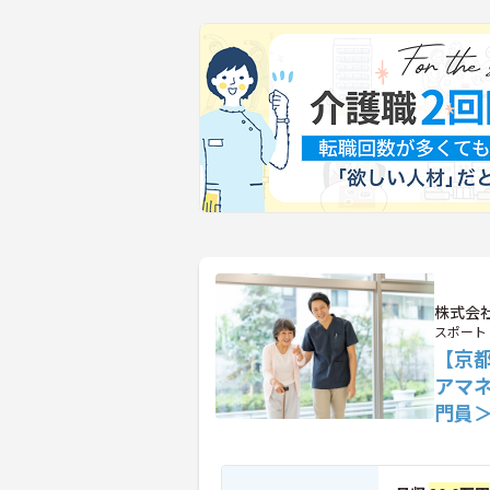
株式会
スポート
【京
アマ
門員