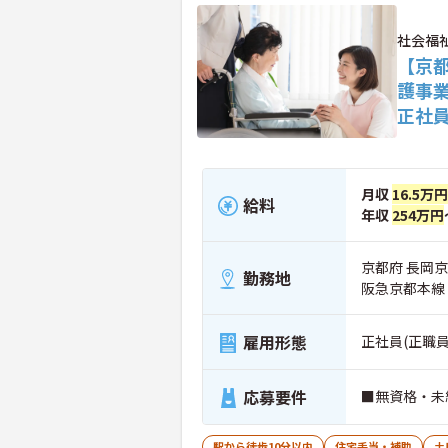
社会福
【京
護事
正社
月収
16.5万
給料
年収
254万円
京都府 長岡京
勤務地
阪急京都本線
雇用形態
正社員(正職員
応募要件
■無資格・未
駅から徒歩10分以内
住宅手当・補助
土