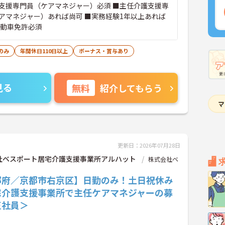
支援専門員（ケアマネジャー）必須 ■主任介護支援専
アマネジャー）あれば尚可 ■実務経験1年以上あれば
自動車免許必須
のみ
年間休日110日以上
ボーナス・賞与あり
見る
無料
紹介してもらう
更新日：2026年07月28日
社ベスポート居宅介護支援事業所アルハット
株式会社ベ
都府／京都市右京区】日勤のみ！土日祝休み
宅介護支援事業所で主任ケアマネジャーの募
正社員＞