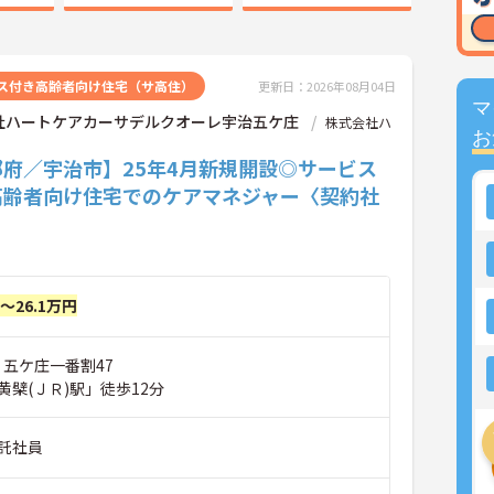
ス付き高齢者向け住宅（サ高住）
更新日：2026年08月04日
マ
社ハートケアカーサデルクオーレ宇治五ケ庄
株式会社ハ
お
都府／宇治市】25年4月新規開設◎サービス
高齢者向け住宅でのケアマネジャー〈契約社
円～26.1万円
 五ケ庄一番割47
檗(ＪＲ)駅」徒歩12分
託社員