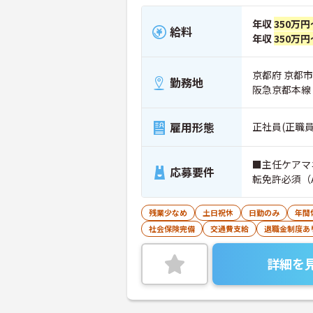
年収
350万円
給料
年収
350万円
京都府 京都市
勤務地
阪急京都本線
雇用形態
正社員(正職員
■主任ケアマ
応募要件
転免許必須（
残業少なめ
土日祝休
日勤のみ
年間
社会保険完備
交通費支給
退職金制度あ
詳細を