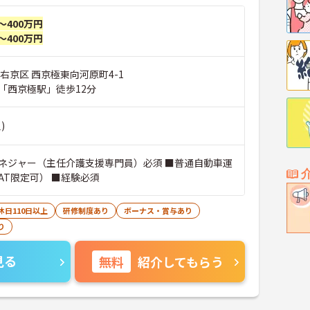
～400万円
～400万円
右京区 西京極東向河原町4-1
「西京極駅」徒歩12分
)
ネジャー（主任介護支援専門員）必須 ■普通自動車運
AT限定可） ■経験必須
休日110日以上
研修制度あり
ボーナス・賞与あり
り
見る
無料
紹介してもらう