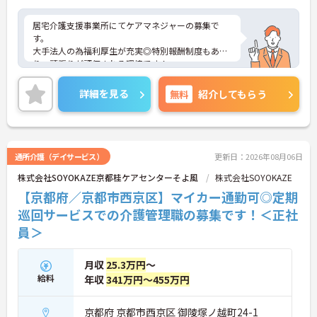
るため、日々の努力が還元されるやりがいを感じら
れます
居宅介護支援事業所にてケアマネジャーの募集で
【自分らしいスタイルでいきいきと活躍できる環境
す。
です】
大手法人の為福利厚生が充実◎特別報酬制度もあ
・髪色や髪型、ネイルなどが原則自由となっている
り、頑張りが評価される環境です！
ため、個性を大切にしながら働くことができます
リフレッシュ休暇が年間17日とプライベートとの両
・社員一人ひとりの価値観を尊重する社風のもと
立も可能です。
詳細を見る
無料
紹介してもらう
で、無理なくご自身らしく働き続けることが期待で
ご興味のある方には、面接対策ポイントなどさらに
きます
詳細をお話いたしますので、お気軽にご相談くださ
【全国展開の安定基盤と日勤のみの環境で長期的な
い。
キャリアを描けます】
・全国367拠点以上を展開する大手グループの運営
通所介護（デイサービス）
更新日：2026年08月06日
により、安定した環境で長く働き続けることができ
株式会社SOYOKAZE京都桂ケアセンターそよ風
ます
株式会社SOYOKAZE
・日勤のみの勤務で転勤の心配もないため、地元で
【京都府／京都市西京区】マイカー通勤可◎定期
ご家庭と両立しながら長期的な視点でキャリアを築
巡回サービスでの介護管理職の募集です！＜正社
けます
員＞
月収
25.3万円
～
給料
年収
341万円～455万円
京都府 京都市西京区 御陵塚ノ越町24-1