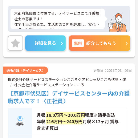
京都府亀岡市に位置する、デイサービスにて介護福
祉士の募集です！
住宅手当がある為、生活面の負担を軽減し、安心し
て長く勤務していただけます☆
また、昇給・賞与があるので、モチベーションを保
ちながら働くことができます♪
詳細を見る
無料
紹介してもらう
さらに、マイカー通勤可能なので通勤らくらくです
◎
ご興味のある方には、面接対策ポイントなど、さら
に詳細をお話しいたしますのでお気軽にご相談くだ
さい！
通所介護（デイサービス）
更新日：2026年08月06日
株式会社介護サービスステーションこころケアビレッジこころ伏見・淀
株式会社介護サービスステーションこころ
【京都市伏見区】デイサービスセンター内の介護
職求人です！〈正社員〉
月収
18.0万円～20.0万円
程度※諸手当込
年収
216万円～240万円
月収×12ヶ月 賞与
給料
含まず算出