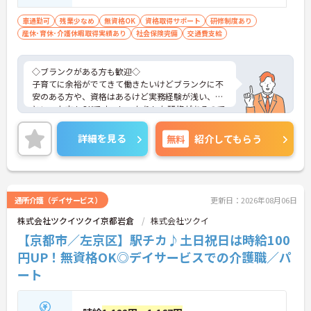
車通勤可
残業少なめ
無資格OK
資格取得サポート
研修制度あり
産休･育休･介護休暇取得実績あり
社会保険完備
交通費支給
◇ブランクがある方も歓迎◇
子育てに余裕がでてきて働きたいけどブランクに不
安のある方や、資格はあるけど実務経験が浅い、、
といった方もOKです。しっかりした研修があるので
心配はいりません！
待遇も充実！充実交通費あり・社保完備・休暇制度
詳細を見る
無料
紹介してもらう
…etc.働きやすい環境です。
通所介護（デイサービス）
更新日：2026年08月06日
株式会社ツクイツクイ京都岩倉
株式会社ツクイ
【京都市／左京区】駅チカ♪土日祝日は時給100
円UP！無資格OK◎デイサービスでの介護職／パ
ート