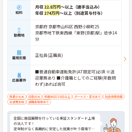
月収
22.8万円
～以上（諸手当込み）
給料
年収
274万円
～以上（別途賞与付与）
京都府 京都市山科区 西野小柳町25
京都市地下鉄東西線「東野(京都)駅」徒歩14
勤務地
分
正社員(正職員)
雇用形態
■普通自動車運転免許(AT限定可)必須 ※送
迎業務あり ■介護職としてのご経験(年数問
応募要件
わず)あれば尚可
残業少なめ
日勤のみ
年間休日110日以上
ボーナス・賞与あり
社会保険完備
交通費支給
退職金制度あり
全国に施設展開を行っている東証スタンダード上場
の法人です！
定年制がなく長期的に安定した就業が叶う環境で