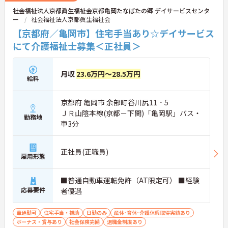
す。資格取得支援制度や自己啓発支援制度が整って
社会福祉法人京都眞生福祉会京都亀岡たなばたの郷 デイサービスセンタ
おり、働きながらスキルアップを目指せます。ま
ー
社会福祉法人京都眞生福祉会
た、全国展開する同社ならではの多彩なキャリアパ
スがあり、管理職や専門職への挑戦、異なるサービ
【京都府／亀岡市】住宅手当あり☆デイサービス
スへのキャリアチェンジも可能です。一人ひとりの
にて介護福祉士募集＜正社員＞
「なりたい姿」を応援し、成長をバックアップする
体制が整っています。
月収
23.6万円～28.5万円
給料
京都府 亀岡市 余部町谷川尻11‐5
ＪＲ山陰本線(京都－下関)「亀岡駅」バス・
勤務地
車3分
正社員(正職員)
雇用形態
■普通自動車運転免許（AT限定可） ■経験
応募要件
者優遇
車通勤可
住宅手当・補助
日勤のみ
産休･育休･介護休暇取得実績あり
ボーナス・賞与あり
社会保険完備
退職金制度あり