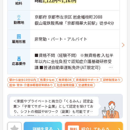
時給
1,122円～1,167円
給料
京都府 京都市左京区 岩倉幡枝町2088
勤務地
叡山電鉄鞍馬線「京都精華大前駅」徒歩4分
非常勤・パート・アルバイト
雇用形態
■資格不問（経験不問） ※無資格者:入社半
年以内に会社負担で認知症介護基礎研修受
応募要件
講 ■普通自動車運転免許(AT限定可) ※
送迎車(軽ワゴン)の運転が可能な方
駅から徒歩10分以内
残業少なめ
無資格OK
資格取得サポート
研修制度あり
産休･育休･介護休暇取得実績あり
社会保険完備
交通費支給
＜家庭やプライベートと両立◎「くるみん」認定企
業＞「子育てサポート企業」として認定を受けてお
り、シフトの相談やWワーク（副業）も可能です。
お休みの調整もしやすいため、子育て中の方や主
婦・主夫の方も無理なく活躍しています。夜勤がな
く、日勤中心のデイサービスなので生活リズムも整
詳細を見る
無料
紹介してもらう