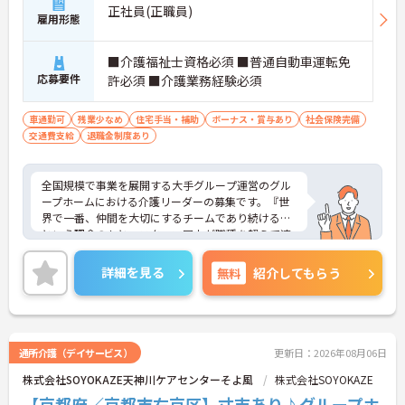
正社員(正職員)
雇用形態
■介護福祉士資格必須 ■普通自動車運転免
応募要件
許必須 ■介護業務経験必須
車通勤可
残業少なめ
住宅手当・補助
ボーナス・賞与あり
社会保険完備
交通費支給
退職金制度あり
全国規模で事業を展開する大手グループ運営のグル
ープホームにおける介護リーダーの募集です。『世
界で一番、仲間を大切にするチームであり続ける』
という理念のもと、スタッフ同士が職種を超えて連
携し合う協力体制が築かれています。記録業務にはi
Padを導入し事務作業を効率化することで、お客様
詳細を見る
無料
紹介してもらう
と向き合う時間を確保できる環境が整えられていま
す。賞与に加えて特別報酬支給実績もあるなど、現
場での頑張りや業績がしっかりと収入に還元される
待遇が用意されています。また、身だしなみの自由
度が高く自分らしさを保ちながら働けるほか、入居
通所介護（デイサービス）
更新日：2026年08月06日
系から在宅系まで幅広いサービスを運営するインフ
株式会社SOYOKAZE天神川ケアセンターそよ風
株式会社SOYOKAZE
ラを活かしてマネジメント層へのステップアップも
目指せるため、安定した基盤のもとで中長期的なキ
【京都府／京都市右京区】寸志あり♪グループホ