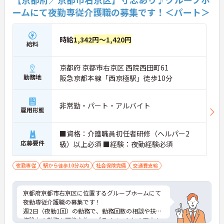
ャリアを築いていける職場です。
ームにて夜勤専従介護職の募集です！＜パート＞
★おすすめPOINT★
【業績や頑張りが特別報酬として還元され、高収入
時給
1,342円～1,420円
を目指せる環境です】
給料
・賞与とは別に特別報酬支給実績があるため、日々
の努力が収入に直結します。
京都府 京都市右京区 西院西田町61
【年間17日のリフレッシュ休暇が設けられ、無理の
勤務地
阪急京都本線「西京極駅」徒歩10分
ないペースで働けます】
・年間107日の休日に加えて年間17日のリフレッシ
ュ休暇が取得できることで、プライベートの時間も
非常勤・パート・アルバイト
雇用形態
しっかり確保できます。
・残業が月平均10時間以内と少なく夜勤時の負担も
考慮されているため、家庭と両立しながら長く働き
■資格：介護職員初任者研修（ヘルパー2
続けることが可能です。
応募要件
級）以上必須 ■経験：夜勤経験必須
【全国展開の大手ならではのインフラを活かし、多
夜勤専従
駅から徒歩10分以内
社会保険完備
交通費支給
彩なキャリアを描けます】
・在宅系から入居系まで多様な事業所を運営してい
るため、ご自身の希望に合わせて幅広い介護スキル
京都府京都市右京区に位置するグループホームにて
を磨けます。
夜勤専従介護職の募集です！
・将来はマネジメント層への挑戦も後押しする教育
週2日（夜勤1回）の勤務で、勤務回数の相談や扶養
体制が整えられており、介護のプロフェッショナル
控除内の勤務も可能な為、プライベートとの両立も
として継続的に成長していけます。