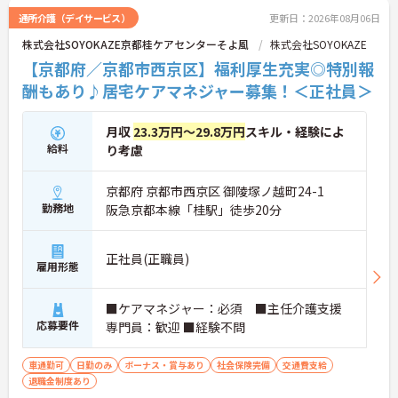
保ちながらいきいきと働ける点も魅力です。また、
通所介護（デイサービス）
更新日：2026年08月06日
個人の評価等に応じて支払われる特別報酬制度があ
株式会社SOYOKAZE京都桂ケアセンターそよ風
株式会社SOYOKAZE
り、頑張りがしっかりと還元されます。定年後も70
歳まで再雇用制度を利用して働けるため、資格と経
【京都府／京都市西京区】福利厚生充実◎特別報
験を活かして長く安定したキャリアを築いていきた
酬もあり♪居宅ケアマネジャー募集！＜正社員＞
い方に大変おすすめの求人です。
★おすすめPOINT★
月収
23.3万円～29.8万円
スキル・経験によ
【充実した研修体制でさらなるスキルアップが期待
給料
り考慮
できます】
・入社時研修やサービス別研修など多彩な研修があ
るため、着実に知識と技術を深められます
京都府 京都市西京区 御陵塚ノ越町24-1
・OJT研修を通じて現場での実践的なサポートを受
勤務地
阪急京都本線「桂駅」徒歩20分
けられるので、安心して業務をスタートできます
【リフレッシュ休暇を活用して無理なく長く働ける
環境です】
正社員(正職員)
雇用形態
・有給休暇とは別に年間17日間のリフレッシュ休暇
があるため、心身ともにしっかりと休むことができ
ます
■ケアマネジャー：必須 ■主任介護支援
・平日の休暇取得もしやすい体制により、ご自身の
応募要件
専門員：歓迎 ■経験不問
時間やご家族との時間を大切にしながら働き続けら
れます
【特別報酬制度で日々の頑張りが評価につながりま
車通勤可
日勤のみ
ボーナス・賞与あり
社会保険完備
交通費支給
す】
退職金制度あり
・業績や評価に応じた特別報酬制度が設けられてい