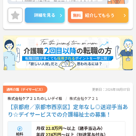
す。人間関係が良好で、職員同士が認め合う文化が
根付いています。
ご興味のある方には、面接対策ポイントなど、さら
詳細を見る
無料
紹介してもらう
に詳細をご案内しますのでお気軽にご相談くださ
い！
通所介護（デイサービス）
更新日：2026年08月07日
株式会社ケア２１たのしいデイ桂
株式会社ケア２１
【京都府／京都市西京区】定年なし◎送迎手当あ
り☆デイサービスでの介護福祉士の募集！
月収
22.8万円
～以上（諸手当込み）
給料
年収
274万円
～以上（別途賞与付与）