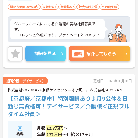
駅から徒歩10分以内
未経験OK
無資格OK
社会保険完備
交通費支給
グループホームにおける介護職の契約社員募集で
す。
リフレッシュ休暇があり、プライベートとのメリハ
リのある働き方が可能です。
また研修制度や正社員登用制度もあり働きながらス
キルアップが目指せる環境です。
詳細を見る
無料
紹介してもらう
ご興味のある方には、面接対策ポイントなど、さら
に詳細をご案内しますのでお気軽にご相談くださ
い！
通所介護（デイサービス）
更新日：2026年08月06日
株式会社SOYOKAZE京都ケアセンターそよ風
株式会社SOYOKAZE
【京都府／京都市】特別報酬あり♪月9公休＆日
勤◎無資格可！デイサービス／介護職＜正規フル
タイム社員＞
月収
22.7万円
～
給料
年収
272万円
～月給×12ヶ月