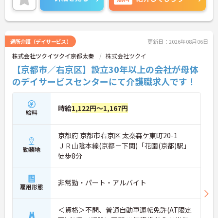
えやすく、プライベートな時間もしっかり確保でき
る働きやすい職場です。
＜ありがとう」が嬉しい！工夫とアイデアが活きる
仕事＞食事や入浴の介助だけでなく、レクリエーシ
ョンの企画や実施も大切なお仕事です。「どんな工
通所介護（デイサービス）
更新日：2026年08月06日
夫をしたら喜んでいただけるか」をスタッフみんな
株式会社ツクイツクイ京都太秦
株式会社ツクイ
で考え、アイデアを形にしていきます。お客様から
直接「ありがとう」と感謝の言葉をいただけたり、
【京都市／右京区】設立30年以上の会社が母体
信頼関係が深まっていく喜びを感じられるのが大き
のデイサービスセンターにて介護職求人です！
なやりがいです。介護度が比較的高くないため、身
体への負担が少なめなのも特徴です。
時給
1,122円～1,167円
給料
京都府 京都市右京区 太秦森ケ東町20-1
ＪＲ山陰本線(京都－下関)「花園(京都)駅」
勤務地
徒歩8分
非常勤・パート・アルバイト
雇用形態
＜資格＞不問、普通自動車運転免許(AT限定