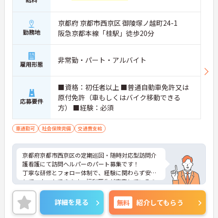
京都府 京都市西京区 御陵塚ノ越町24-1
勤務地
阪急京都本線「桂駅」徒歩20分
非常勤・パート・アルバイト
雇用形態
■資格：初任者以上 ■普通自動車免許又は
原付免許（車もしくはバイク移動できる
応募要件
方） ■経験：必須
車通勤可
社会保険完備
交通費支給
京都府京都市西京区の定期巡回・随時対応型訪問介
護看護にて訪問ヘルパーのパート募集です！
丁寧な研修とフォロー体制で、経験に関わらず安心
してスタートできます。福利厚生が充実しているの
は嬉しいポイントです◎
こちらの求人にご興味がございましたら面接のポイ
詳細を見る
無料
紹介してもらう
ントもお伝えしますので是非ご応募お待ちしており
ます。