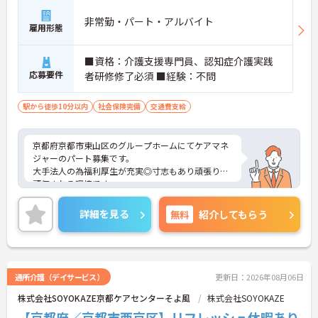
非常勤・パート・アルバイト
雇用形態
■資格：介護支援専門員、認知症介護実践
応募要件
者研修修了必須 ■経験：不問
駅から徒歩10分以内
社会保険完備
交通費支給
京都府京都市東山区のグループホームにてケアマネ
ジャーのパート募集です。
大手法人の為福利厚生が充実◎寸志もあり頑張りが
評価される環境です。
ご興味のある方には、面接対策ポイントなどさらに
詳細をお話いたしますので、お気軽にご相談くださ
詳細を見る
無料
紹介してもらう
い。
通所介護（デイサービス）
更新日：2026年08月06日
株式会社SOYOKAZE京都ケアセンターそよ風
株式会社SOYOKAZE
【京都府／京都市西京区】リフレッシュ休暇あり