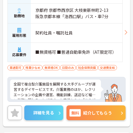
京都府 京都市西京区 大枝東新林町2-13
勤務地
阪急京都本線「洛西口駅」バス・車7分
契約社員・嘱託社員
雇用形態
■無資格可 ■普通自動車免許（AT限定可）
応募要件
車通勤可
残業少なめ
無資格OK
日勤のみ
社会保険完備
交通費支給
全国で複合型介護施設を展開する大手グループが運
営するデイサービスです。介護業務のほか、レクリ
エーションの企画や運営、機能訓練、送迎など幅広
い業務に関わることができ、お客様からの「ありが
とう」を直接やりがいにできる環境です。有給休暇
とは別に年間17日間のリフレッシュ休暇が付与さ
詳細を見る
無料
紹介してもらう
れ、平日の取得もしやすいため、ご家庭との両立や
ご自身の趣味など、プライベートを大切にしながら
日勤帯で無理なく働き続けられます。髪色やネイル
なども原則自由となっており、ご自身のスタイルを