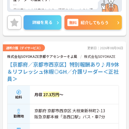
昇給賞与の支給実績もあり、頑張りがしっかりと評
価に反映される環境です。
詳細を見る
無料
紹介してもらう
ご興味ある方には、面接対策ポイントなど、さらに
詳細をお話しいたしますのでお気軽にご相談くださ
い！
通所介護（デイサービス）
更新日：2026年08月06日
株式会社SOYOKAZE京都ケアセンターそよ風
株式会社SOYOKAZE
【京都府／京都市西京区】特別報酬あり♪月9休
＆リフレッシュ休暇◎GH／介護リーダー＜正社
員＞
月収
27.3万円
～
給料
京都府 京都市西京区 大枝東新林町2-13
勤務地
阪急京都本線「洛西口駅」バス・車7分