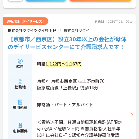
い！
通所介護（デイサービス）
更新日：2026年08月06日
株式会社ツクイツクイ桂上野
株式会社ツクイ
【京都市／西京区】設立30年以上の会社が母体
のデイサービスセンターにて介護職求人です！
時給
1,122円～1,167円
給料
京都府 京都市西京区 桂上野東町76
勤務地
阪急嵐山線「上桂駅」徒歩14分
非常勤・パート・アルバイト
雇用形態
＜資格＞不問、普通自動車運転免許(AT限定
可) 必須 ＜経験＞不問 ※無資格者:入社半年
応募要件
以内に会社負担で認知症介護基礎研修受講