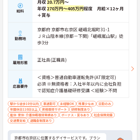
月収
20.7万円
～
年収
270万円～405万円
程度 月給×12ヶ月
給料
＋賞与
京都府 京都市右京区 嵯峨北堀町31-1
ＪＲ山陰本線(京都－下関)「嵯峨嵐山駅」徒
勤務地
歩3分
正社員(正職員)
雇用形態
＜資格＞普通自動車運転免許(AT限定可)
必須 ※無資格者：入社半年以内に会社負担
応募要件
で認知症介護基礎研修受講 ＜経験＞不問
駅から徒歩10分以内
車通勤可
未経験OK
残業少なめ
日勤のみ
年間休日110日以上
資格取得サポート
研修制度あり
産休･育休･介護休暇取得実績あり
ボーナス・賞与あり
社会保険完備
交通費支給
退職金制度あり
京都市右京区に位置するデイサービスです。ブラン