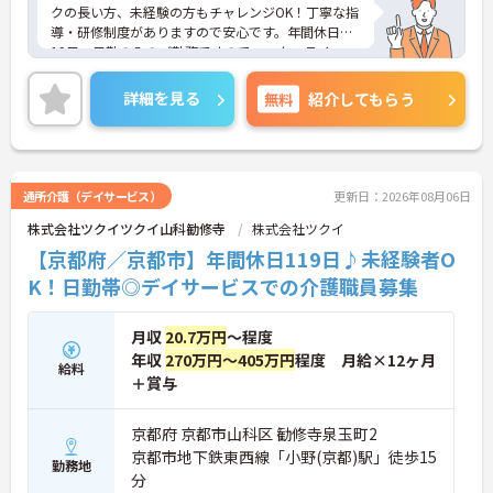
クの長い方、未経験の方もチャレンジOK！丁寧な指
導・研修制度がありますので安心です。年間休日は1
19日、日勤のみのご勤務ですのでワーク・ライフ・
バランスも実現しやすいです。ご興味ある方には、
面接対策ポイントなど、さらに詳細をお話しいたし
詳細を見る
無料
紹介してもらう
ますのでお気軽にご相談ください！
通所介護（デイサービス）
更新日：2026年08月06日
株式会社ツクイツクイ山科勧修寺
株式会社ツクイ
【京都府／京都市】年間休日119日♪未経験者O
K！日勤帯◎デイサービスでの介護職員募集
月収
20.7万円
～程度
年収
270万円～405万円
程度 月給×12ヶ月
給料
＋賞与
京都府 京都市山科区 勧修寺泉玉町2
京都市地下鉄東西線「小野(京都)駅」徒歩15
勤務地
分