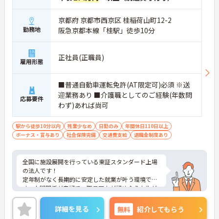
京都府 京都市西京区 桂稲荷山町12-2
勤務地
阪急京都本線「桂駅」徒歩10分
正社員(正職員)
雇用形態
■普通自動車運転免許(AT限定可)必須 ※送
迎業務あり ■介護職としてのご経験(年数問
応募要件
わず)あれば尚可
駅から徒歩10分以内
残業少なめ
日勤のみ
年間休日110日以上
ボーナス・賞与あり
社会保険完備
交通費支給
退職金制度あり
全国に施設展開を行っている東証スタンダード上場
の法人です！
定年制がなく長期的に安定した就業が叶う環境で
す。人間関係が良好で、職員同士が認め合う文化が
根付いています。
ご興味のある方には、面接対策ポイントなど、さら
詳細を見る
無料
紹介してもらう
に詳細をご案内しますのでお気軽にご相談くださ