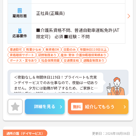
正社員(正職員)
雇用形態
■介護系資格不問、普通自動車運転免許(AT
応募要件
限定可) 必須 ■経験：不問
車通勤可
残業少なめ
無資格OK
日勤のみ
年間休日110日以上
資格取得サポート
研修制度あり
産休･育休･介護休暇取得実績あり
ボーナス・賞与あり
社会保険完備
交通費支給
退職金制度あり
＜夜勤なし＆年間休日119日！プライベートも充実
＞デイサービスでのお仕事なので、夜勤は一切あり
ません。夕方には勤務が終了するため、ご家族との
時間や趣味の時間もしっかり確保できます。さら
に、月9日のお休みに加えて「リフレッシュ休暇」
が毎月1日付与され、年間休日はたっぷり119日。無
詳細を見る
無料
紹介してもらう
理なく働き続けられるリズムが整っており、仕事と
プライベートのメリハリをつけて働きたい方にぴっ
たりです。
＜未経験からプロへ！充実の研修とキャリアパス ＞
介護の経験がない方やブランクがある方も大歓迎で
通所介護（デイサービス）
更新日：2026年08月06日