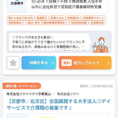
可) 必須 ＜経験＞不問 ※無資格者:入社半年
応募要件
以内に会社負担で認知症介護基礎研修受講
駅から徒歩10分以内
車通勤可
残業少なめ
無資格OK
資格取得サポート
研修制度あり
産休･育休･介護休暇取得実績あり
社会保険完備
交通費支給
◇ブランクがある方も歓迎◇
子育てに余裕がでてきて働きたいけどブランクに不
安のある方や、資格はあるけど実務経験が浅い、、
といった方もOKです。しっかりした研修があるので
心配はいりません！
待遇も充実！充実交通費あり・社保完備・休暇制度
詳細を見る
無料
紹介してもらう
…etc.働きやすい環境です。
通所介護（デイサービス）
更新日：2026年08月06日
株式会社ツクイツクイ京都嵐山
株式会社ツクイ
【京都市／右京区】全国展開する大手法人◎デイ
サービスで介護職の募集です♪