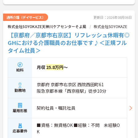
通所介護（デイサービス）
更新日：2026年08月06日
株式会社SOYOKAZE天神川ケアセンターそよ風
株式会社SOYOKAZE
【京都府／京都市右京区】リフレッシュ休暇有◎
GHにおける介護職員のお仕事です♪＜正規フル
タイム社員＞
月収
25.8万円
～
給料
京都府 京都市右京区 西院西田町61
勤務地
阪急京都本線「西京極駅」徒歩10分
契約社員・嘱託社員
雇用形態
■資格：無資格OK ■経験：不問 未経験O
応募要件
K