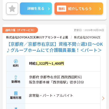
可能です！
ご興味ある方には、面接対策ポイントなど、さらに
詳細を見る
無料
紹介してもらう
詳細をお話しいたしますのでお気軽にご相談くださ
い！
通所介護（デイサービス）
更新日：2026年08月06日
株式会社SOYOKAZE天神川ケアセンターそよ風
株式会社SOYOKAZE
【京都府／京都市右京区】資格不問☆週3日～OK
♪グループホームにて介護職員募集！＜パート＞
時給
1,322円～1,400円
給料
京都府 京都市右京区 西院西田町61
勤務地
阪急京都本線「西京極駅」徒歩10分
非常勤・パート・アルバイト
雇用形態