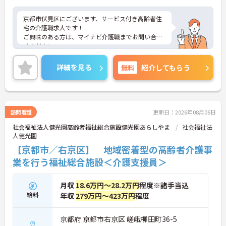
京都市伏見区にございます、サービス付き高齢者住
宅の介護職求人です！
ご興味のある方は、マイナビ介護職までお問い合わ
せください。
詳細を見る
無料
紹介してもらう
訪問看護
更新日：2026年08月06日
社会福祉法人健光園高齢者福祉総合施設健光園あらしやま
社会福祉法
人健光園
【京都市／右京区】 地域密着型の高齢者介護事
業を行う福祉総合施設＜介護支援員＞
月収
18.6万円～28.2万円
程度※諸手当込
給料
年収
279万円～423万円
程度
京都府 京都市右京区 嵯峨柳田町36-5