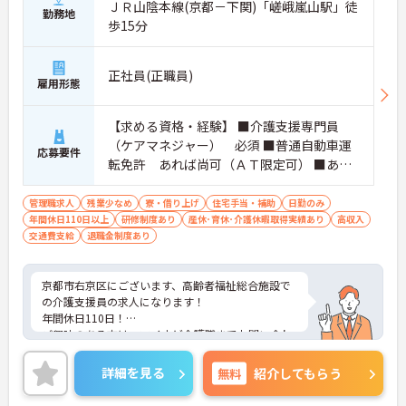
ＪＲ山陰本線(京都－下関)「嵯峨嵐山駅」徒
勤務地
歩15分
正社員(正職員)
雇用形態
【求める資格・経験】 ■介護支援専門員
（ケアマネジャー） 必須 ■普通自動車運
応募要件
転免許 あれば尚可（ＡＴ限定可） ■あれ
ば尚可 介護支援専門員としての経験があれ
ば望ましい
管理職求人
残業少なめ
寮・借り上げ
住宅手当・補助
日勤のみ
年間休日110日以上
研修制度あり
産休･育休･介護休暇取得実績あり
高収入
交通費支給
退職金制度あり
京都市右京区にございます、高齢者福祉総合施設で
の介護支援員の求人になります！
年間休日110日！
ご興味のある方は、マイナビ介護職までお問い合わ
せください。
詳細を見る
無料
紹介してもらう