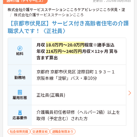
通所介護（デイサービス）
更新日：2026年08月06日
株式会社介護サービスステーションこころケアビレッジこころ伏見・淀
株式会社介護サービスステーションこころ
【京都市伏見区】サービス付き高齢者住宅の介護
職求人です！〈正社員〉
月収
18.0万円～20.0万円
程度※諸手当込
年収
216万円～240万円
月収×12ヶ月 賞与
給料
含まず算出
京都府 京都市伏見区 淀際目町１９３－１
勤務地
京阪本線「淀駅」バス・車10分
正社員(正職員)
雇用形態
介護職員初任者研修（ヘルパー2級）以上を
応募要件
取得（予定含む）された方
社会保険完備
交通費支給
退職金制度あり