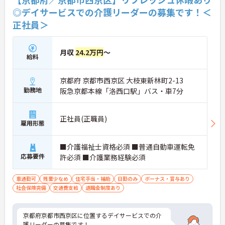
◎デイサービスでの介護リーダーの募集です！＜
正社員＞
月収
24.2万円
～
給料
京都府 京都市西京区 大枝東新林町2-13
勤務地
阪急京都本線「洛西口駅」バス・車7分
正社員(正職員)
雇用形態
■介護福祉士資格必須 ■普通自動車運転免
応募要件
許必須 ■介護業務経験必須
車通勤可
残業少なめ
住宅手当・補助
日勤のみ
ボーナス・賞与あり
社会保険完備
交通費支給
退職金制度あり
京都府京都市西京区に位置するデイサービスでの介
護リーダーの募集です！