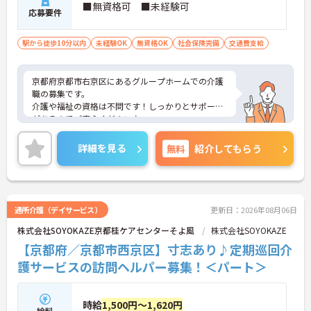
■無資格可 ■未経験可
応募要件
駅から徒歩10分以内
未経験OK
無資格OK
社会保険完備
交通費支給
京都府京都市右京区にあるグループホームでの介護
職の募集です。
介護や福祉の資格は不問です！しっかりとサポート
があるのでご安心ください♪
また食事補助、定期健康診断など、働きやすい手当
や福利厚生が整っています☆
詳細を見る
無料
紹介してもらう
ご興味のある方には、面接対策ポイントなど、さら
に詳細をお話しいたしますのでお気軽にご相談くだ
さい！
通所介護（デイサービス）
更新日：2026年08月06日
株式会社SOYOKAZE京都桂ケアセンターそよ風
株式会社SOYOKAZE
【京都府／京都市西京区】寸志あり♪定期巡回介
護サービスの訪問ヘルパー募集！＜パート＞
時給
1,500円～1,620円
給料