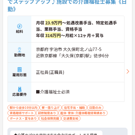
でステップアップ♪施設での介護福祉士募集《日
す。
勤》
月収
23.9万円
～処遇改善手当、特定処遇手
当、業務手当、資格手当
給料
年収
316万円
～月給×12ヶ月＋賞与
京都府 宇治市 大久保町北ノ山77-5
勤務地
近鉄京都線「大久保(京都)駅」徒歩6分
正社員(正職員)
雇用形態
■介護福祉士必須
応募要件
駅から徒歩10分以内
寮・借り上げ
住宅手当・補助
日勤のみ
資格取得サポート
研修制度あり
産休･育休･介護休暇取得実績あり
ボーナス・賞与あり
社会保険完備
交通費支給
◆介護のプロを目指す方を全力でサポートする環境