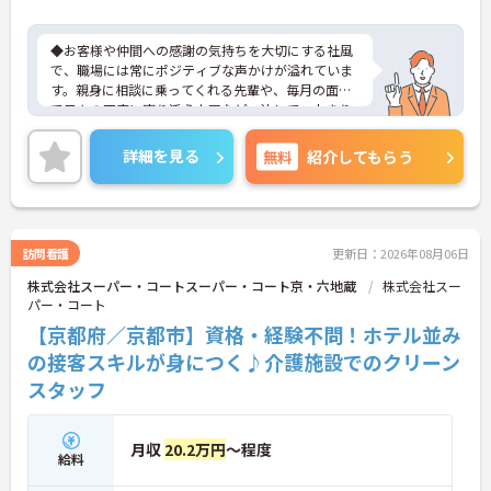
◆お客様や仲間への感謝の気持ちを大切にする社風
で、職場には常にポジティブな声かけが溢れていま
す。親身に相談に乗ってくれる先輩や、毎月の面談
で日々の不安に寄り添う上司など、決して一人きり
にさせないフォロー体制が万全。心理的安全性が高
く、中途入社でも自然と馴染める職場です。
詳細を見る
無料
紹介してもらう
◆無資格からでもプロフェッショナルを目指せる
「資格取得支援制度」を完備しています。初任者研
修から国家資格である介護福祉士まで、現場での実
務経験を積みながら、会社からのバックアップを受
けて資格取得に挑戦できます。
訪問看護
更新日：2026年08月06日
◆法人独自の介護技術認定制度「ケアマイスター」
株式会社スーパー・コートスーパー・コート京・六地蔵
株式会社スー
により、身につけたスキルを5段階でしっかり評価
パー・コート
し手当で還元。さらに「目標管理シート」を用いた
月1回の上司との面談があり、一人ひとりの不安や
【京都府／京都市】資格・経験不問！ホテル並み
目標に寄り添う手厚いフォロー体制が整っていま
の接客スキルが身につく♪介護施設でのクリーン
す。
スタッフ
月収
20.2万円
～程度
給料