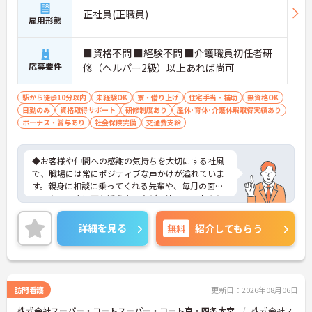
正社員(正職員)
雇用形態
■資格不問 ■経験不問 ■介護職員初任者研
応募要件
修（ヘルパー2級）以上あれば尚可
駅から徒歩10分以内
未経験OK
寮・借り上げ
住宅手当・補助
無資格OK
日勤のみ
資格取得サポート
研修制度あり
産休･育休･介護休暇取得実績あり
ボーナス・賞与あり
社会保険完備
交通費支給
◆お客様や仲間への感謝の気持ちを大切にする社風
で、職場には常にポジティブな声かけが溢れていま
す。親身に相談に乗ってくれる先輩や、毎月の面談
で日々の不安に寄り添う上司など、決して一人きり
にさせないフォロー体制が万全。心理的安全性が高
く、中途入社でも自然と馴染める職場です。
詳細を見る
無料
紹介してもらう
◆無資格からでもプロフェッショナルを目指せる
「資格取得支援制度」を完備しています。初任者研
修から国家資格である介護福祉士まで、現場での実
務経験を積みながら、会社からのバックアップを受
けて資格取得に挑戦できます。
訪問看護
更新日：2026年08月06日
◆法人独自の介護技術認定制度「ケアマイスター」
株式会社スーパー・コートスーパー・コート京・四条大宮
株式会社ス
により、身につけたスキルを5段階でしっかり評価