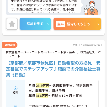
◆お客様や仲間への感謝の気持ちを大切にする社風
で、職場には常にポジティブな声かけが溢れていま
す。親身に相談に乗ってくれる先輩や、毎月の面談
で日々の不安に寄り添う上司など、決して一人きり
にさせないフォロー体制が万全。心理的安全性が高
く、中途入社でも自然と馴染める職場です。
詳細を見る
無料
紹介してもらう
◆無資格からでもプロフェッショナルを目指せる
「資格取得支援制度」を完備しています。初任者研
修から国家資格である介護福祉士まで、現場での実
務経験を積みながら、会社からのバックアップを受
けて資格取得に挑戦できます。
訪問看護
更新日：2026年08月06日
◆法人独自の介護技術認定制度「ケアマイスター」
株式会社スーパー・コートスーパー・コート京・藤森
株式会社スーパ
により、身につけたスキルを5段階でしっかり評価
ー・コート
し手当で還元。さらに「目標管理シート」を用いた
月1回の上司との面談があり、一人ひとりの不安や
【京都府／京都市伏見区】日勤希望の方必見！安
目標に寄り添う手厚いフォロー体制が整っていま
定基盤でステップアップ♪施設での介護福祉士募
す。
集《日勤》
月収
23.9万円
～処遇改善手当、特定処遇手
当、業務手当、資格手当
給料
年収
316万円
～月給×12ヶ月＋賞与
京都府 京都市伏見区 深草池ノ内町11-3