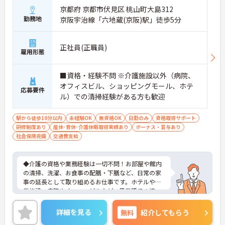
京都府 京都市伏見区 桃山町大島312
勤務地
京阪宇治線「六地蔵(京阪)駅」徒歩5分
正社員(正職員)
雇用形態
■資格・経験不問 ※介護施設以外（病院、
オフィスビル、ショッピングモール、ホテ
応募要件
ル）での清掃経験がある方も歓迎
駅から徒歩10分以内
未経験OK
無資格OK
日勤のみ
資格取得サポート
研修制度あり
産休･育休･介護休暇取得実績あり
ボーナス・賞与あり
社会保険完備
交通費支給
◆介護の資格や業務経験は一切不問！お部屋や館内
の清掃、洗濯、お食事の配膳・下膳など、日常の家
事の延長として取り組めるお仕事です。ホテルや商
業施設、病院やオフィスビルなど、異業種での清
掃・クリーニング経験がある方もスキルを存分に活
かしてご活躍いただけます。
詳細を見る
無料
紹介してもらう
◆安定の正社員雇用で、賞与年2回や最大5万円の通