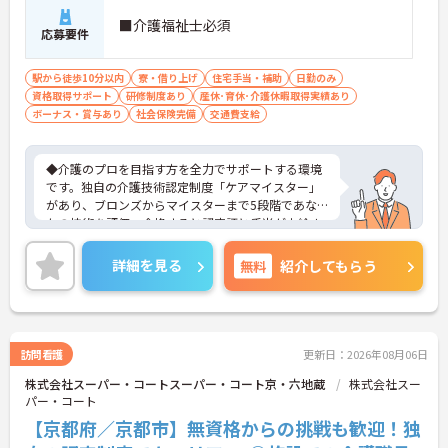
・賞与年2回・定期昇給、夜勤手当・家族手当・住
■介護福祉士必須
応募要件
宅手当など各種手当が充実しています
・残業は月平均4.3時間と業界水準を大きく下回って
おり、有給休暇取得実績14日と休みも取りやすい環
駅から徒歩10分以内
寮・借り上げ
住宅手当・補助
日勤のみ
境です
資格取得サポート
研修制度あり
産休･育休･介護休暇取得実績あり
・年間休日111日以上・シフトは柔軟に対応してお
ボーナス・賞与あり
社会保険完備
交通費支給
り、有給と組み合わせて海外旅行に行くスタッフも
いる職場です
・インカム導入によりスタッフ間のフリーハンド連
◆介護のプロを目指す方を全力でサポートする環境
絡・情報共有が可能、また、睡眠センサー・アレク
です。独自の介護技術認定制度「ケアマイスター」
サ等IoT機器を活用し、業務効率化と質の高いケアを
があり、ブロンズからマイスターまで5段階であな
両立しています
たの技術を評価。合格すると認定証と手当が支給さ
・従業員満足度調査を定期実施し、スタッフの声を
れます。
制度に反映する文化があります
◆スタッフ同士の繋がりを大切にするため「サンク
詳細を見る
無料
紹介してもらう
・エリアマネージャー・社長が定期的にホームを周
スバッジ」という素敵な制度を導入しています。ス
り、スタッフと直接意見交換をしています
マホやパソコンから、部署や施設を超えた仲間に
【育児・家庭との両立を本気でサポートしている職
「ありがとう」のバッジを送り合う仕組みで、毎月
場です】
1万5000以上もの感謝が行き交っています！どんな
・育休取得率100%・育休後就業復帰率100%と、育
些細なことでも感謝を伝え合い、認め合えるため、
訪問看護
更新日：2026年08月06日
児と仕事を両立できる体制が整っています
風通しが良くとてもあたたかい雰囲気の職場です。
・育児短時間勤務が小学4年生まで利用でき、法令よ
株式会社スーパー・コートスーパー・コート京・六地蔵
株式会社スー
また、「もっとこうしたら良くなるかも！」という
り長い期間サポートを受けることができます
パー・コート
現場の小さなアイデアを大切にしており、入社1日
・「くるみん」「えるぼし」「トモニン」の3つの
目から誰でもいくつでも提案できる「フジキャタ提
【京都府／京都市】無資格からの挑戦も歓迎！独
厚生労働省認定を取得しており、ライフステージに
案」制度があり、毎月役員がすべての提案に目を通