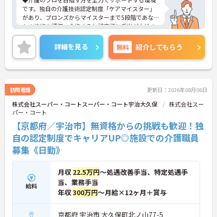
です。独自の介護技術認定制度「ケアマイスター」
があり、ブロンズからマイスターまで5段階であな
たの技術を評価。合格すると認定証と手当が支給さ
れます。
◆スタッフ同士の繋がりを大切にするため「サンク
詳細を見る
無料
紹介してもらう
スバッジ」という素敵な制度を導入しています。ス
マホやパソコンから、部署や施設を超えた仲間に
「ありがとう」のバッジを送り合う仕組みで、毎月
1万5000以上もの感謝が行き交っています！どんな
些細なことでも感謝を伝え合い、認め合えるため、
訪問看護
更新日：2026年08月06日
風通しが良くとてもあたたかい雰囲気の職場です。
株式会社スーパー・コートスーパー・コート宇治大久保
株式会社スー
また、「もっとこうしたら良くなるかも！」という
パー・コート
現場の小さなアイデアを大切にしており、入社1日
目から誰でもいくつでも提案できる「フジキャタ提
【京都府／宇治市】無資格からの挑戦も歓迎！独
案」制度があり、毎月役員がすべての提案に目を通
自の認定制度でキャリアUP◎施設での介護職員
します。自分の気づきが実際のサービス向上につな
募集《日勤》
がるため、やりがいを持って仕事に取り組めます。
月収
22.5万円
～処遇改善手当、特定処遇手
当、業務手当
給料
年収
300万円
～月給×12ヶ月＋賞与
京都府 宇治市 大久保町北ノ山77-5