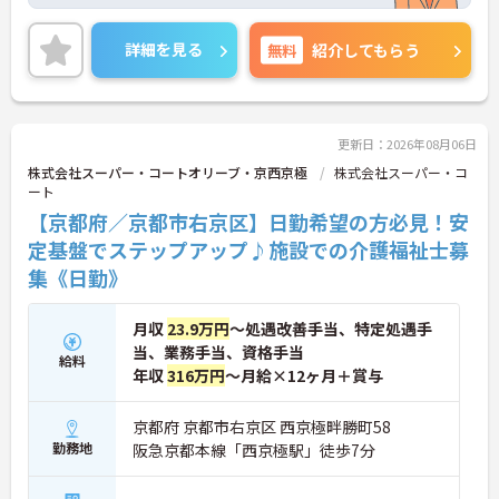
で日々の不安に寄り添う上司など、決して一人きり
にさせないフォロー体制が万全。心理的安全性が高
く、中途入社でも自然と馴染める職場です。
詳細を見る
無料
紹介してもらう
◆無資格からでもプロフェッショナルを目指せる
「資格取得支援制度」を完備しています。初任者研
修から国家資格である介護福祉士まで、現場での実
務経験を積みながら、会社からのバックアップを受
けて資格取得に挑戦できます。
更新日：2026年08月06日
◆法人独自の介護技術認定制度「ケアマイスター」
株式会社スーパー・コートオリーブ・京西京極
株式会社スーパー・コ
により、身につけたスキルを5段階でしっかり評価
ート
し手当で還元。さらに「目標管理シート」を用いた
【京都府／京都市右京区】日勤希望の方必見！安
月1回の上司との面談があり、一人ひとりの不安や
目標に寄り添う手厚いフォロー体制が整っていま
定基盤でステップアップ♪施設での介護福祉士募
す。
集《日勤》
月収
23.9万円
～処遇改善手当、特定処遇手
当、業務手当、資格手当
給料
年収
316万円
～月給×12ヶ月＋賞与
京都府 京都市右京区 西京極畔勝町58
勤務地
阪急京都本線「西京極駅」徒歩7分