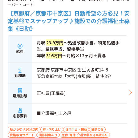
ーパー・コート
し手当で還元。さらに「目標管理シート」を用いた
月1回の上司との面談があり、一人ひとりの不安や
【京都府／京都市中京区】日勤希望の方必見！安
目標に寄り添う手厚いフォロー体制が整っていま
定基盤でステップアップ♪施設での介護福祉士募
す。
集《日勤》
月収
23.9万円
～処遇改善手当、特定処遇手
当、業務手当、資格手当
給料
年収
316万円
～月給×12ヶ月＋賞与
京都府 京都市中京区 壬生坊城町14-8
勤務地
阪急京都本線「大宮(京都)駅」徒歩3分
正社員(正職員)
雇用形態
■介護福祉士必須
応募要件
駅から徒歩10分以内
寮・借り上げ
住宅手当・補助
日勤のみ
資格取得サポート
研修制度あり
産休･育休･介護休暇取得実績あり