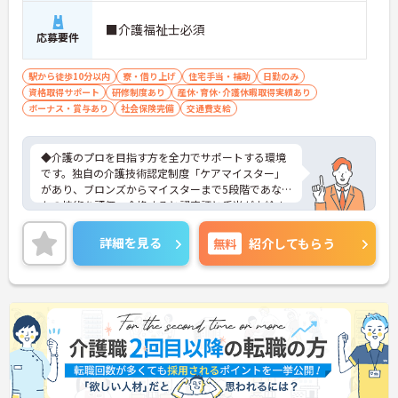
■介護福祉士必須
応募要件
駅から徒歩10分以内
寮・借り上げ
住宅手当・補助
日勤のみ
資格取得サポート
研修制度あり
産休･育休･介護休暇取得実績あり
ボーナス・賞与あり
社会保険完備
交通費支給
◆介護のプロを目指す方を全力でサポートする環境
です。独自の介護技術認定制度「ケアマイスター」
があり、ブロンズからマイスターまで5段階であな
たの技術を評価。合格すると認定証と手当が支給さ
れます。
◆スタッフ同士の繋がりを大切にするため「サンク
詳細を見る
無料
紹介してもらう
スバッジ」という素敵な制度を導入しています。ス
マホやパソコンから、部署や施設を超えた仲間に
「ありがとう」のバッジを送り合う仕組みで、毎月
1万5000以上もの感謝が行き交っています！どんな
些細なことでも感謝を伝え合い、認め合えるため、
風通しが良くとてもあたたかい雰囲気の職場です。
また、「もっとこうしたら良くなるかも！」という
現場の小さなアイデアを大切にしており、入社1日
目から誰でもいくつでも提案できる「フジキャタ提
案」制度があり、毎月役員がすべての提案に目を通