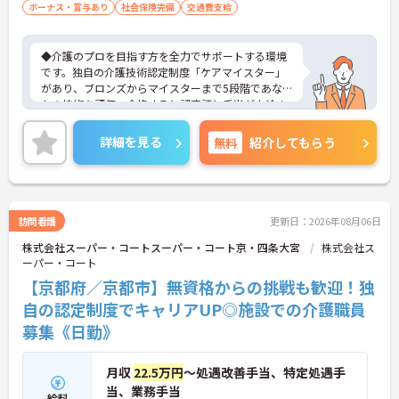
ボーナス・賞与あり
社会保険完備
交通費支給
◆介護のプロを目指す方を全力でサポートする環境
です。独自の介護技術認定制度「ケアマイスター」
があり、ブロンズからマイスターまで5段階であな
たの技術を評価。合格すると認定証と手当が支給さ
れます。
◆スタッフ同士の繋がりを大切にするため「サンク
詳細を見る
無料
紹介してもらう
スバッジ」という素敵な制度を導入しています。ス
マホやパソコンから、部署や施設を超えた仲間に
「ありがとう」のバッジを送り合う仕組みで、毎月
1万5000以上もの感謝が行き交っています！どんな
些細なことでも感謝を伝え合い、認め合えるため、
訪問看護
更新日：2026年08月06日
風通しが良くとてもあたたかい雰囲気の職場です。
株式会社スーパー・コートスーパー・コート京・四条大宮
株式会社ス
また、「もっとこうしたら良くなるかも！」という
ーパー・コート
現場の小さなアイデアを大切にしており、入社1日
目から誰でもいくつでも提案できる「フジキャタ提
【京都府／京都市】無資格からの挑戦も歓迎！独
案」制度があり、毎月役員がすべての提案に目を通
自の認定制度でキャリアUP◎施設での介護職員
します。自分の気づきが実際のサービス向上につな
募集《日勤》
がるため、やりがいを持って仕事に取り組めます。
月収
22.5万円
～処遇改善手当、特定処遇手
当、業務手当
給料