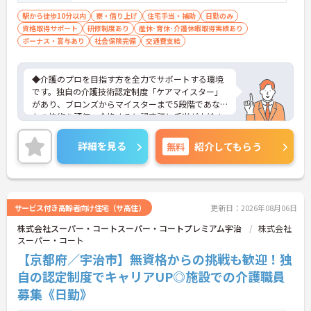
駅から徒歩10分以内
寮・借り上げ
住宅手当・補助
日勤のみ
資格取得サポート
研修制度あり
産休･育休･介護休暇取得実績あり
ボーナス・賞与あり
社会保険完備
交通費支給
◆介護のプロを目指す方を全力でサポートする環境
です。独自の介護技術認定制度「ケアマイスター」
があり、ブロンズからマイスターまで5段階であな
たの技術を評価。合格すると認定証と手当が支給さ
れます。
◆スタッフ同士の繋がりを大切にするため「サンク
詳細を見る
無料
紹介してもらう
スバッジ」という素敵な制度を導入しています。ス
マホやパソコンから、部署や施設を超えた仲間に
「ありがとう」のバッジを送り合う仕組みで、毎月
1万5000以上もの感謝が行き交っています！どんな
些細なことでも感謝を伝え合い、認め合えるため、
サービス付き高齢者向け住宅（サ高住）
更新日：2026年08月06日
風通しが良くとてもあたたかい雰囲気の職場です。
株式会社スーパー・コートスーパー・コートプレミアム宇治
株式会社
また、「もっとこうしたら良くなるかも！」という
スーパー・コート
現場の小さなアイデアを大切にしており、入社1日
目から誰でもいくつでも提案できる「フジキャタ提
【京都府／宇治市】無資格からの挑戦も歓迎！独
案」制度があり、毎月役員がすべての提案に目を通
自の認定制度でキャリアUP◎施設での介護職員
します。自分の気づきが実際のサービス向上につな
募集《日勤》
がるため、やりがいを持って仕事に取り組めます。