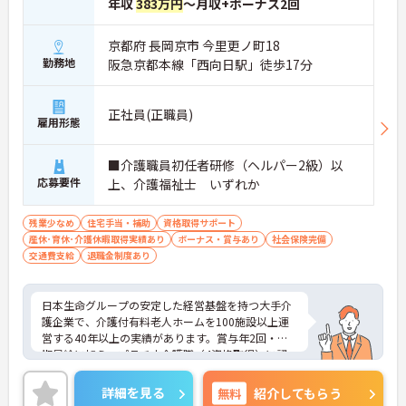
年収
383万円
～月収+ボーナス2回
京都府 長岡京市 今里更ノ町18
勤務地
阪急京都本線「西向日駅」徒歩17分
正社員(正職員)
雇用形態
■介護職員初任者研修（ヘルパー2級）以
応募要件
上、介護福祉士 いずれか
残業少なめ
住宅手当・補助
資格取得サポート
産休･育休･介護休暇取得実績あり
ボーナス・賞与あり
社会保険完備
交通費支給
退職金制度あり
日本生命グループの安定した経営基盤を持つ大手介
護企業で、介護付有料老人ホームを100施設以上運
営する40年以上の実績があります。賞与年2回・定
期昇給に加え、プラチナ介護職（4資格取得）に認
定されると月38,000円の手当が加算され、スキルが
収入に直結する仕組みが整っています。年間休日11
詳細を見る
無料
紹介してもらう
1日以上・残業月平均4.3時間と働きやすく、育休取