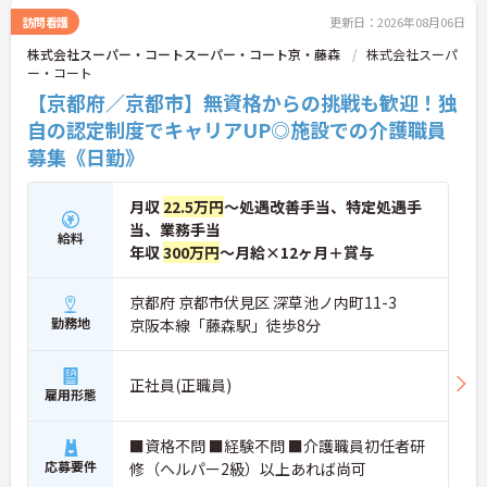
些細なことでも感謝を伝え合い、認め合えるため、
訪問看護
更新日：2026年08月06日
風通しが良くとてもあたたかい雰囲気の職場です。
株式会社スーパー・コートスーパー・コート京・藤森
株式会社スーパ
また、「もっとこうしたら良くなるかも！」という
ー・コート
現場の小さなアイデアを大切にしており、入社1日
目から誰でもいくつでも提案できる「フジキャタ提
【京都府／京都市】無資格からの挑戦も歓迎！独
案」制度があり、毎月役員がすべての提案に目を通
自の認定制度でキャリアUP◎施設での介護職員
します。自分の気づきが実際のサービス向上につな
募集《日勤》
がるため、やりがいを持って仕事に取り組めます。
月収
22.5万円
～処遇改善手当、特定処遇手
当、業務手当
給料
年収
300万円
～月給×12ヶ月＋賞与
京都府 京都市伏見区 深草池ノ内町11-3
勤務地
京阪本線「藤森駅」徒歩8分
正社員(正職員)
雇用形態
■資格不問 ■経験不問 ■介護職員初任者研
応募要件
修（ヘルパー2級）以上あれば尚可