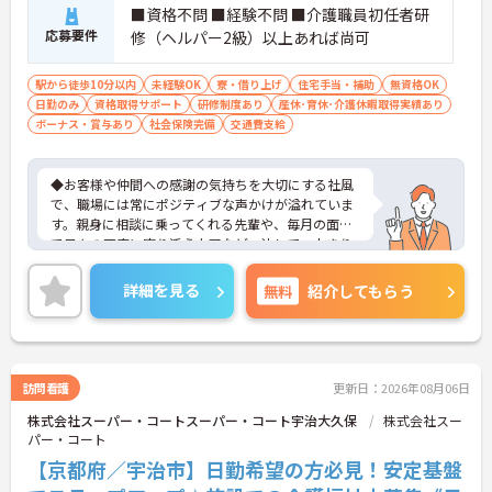
■資格不問 ■経験不問 ■介護職員初任者研
応募要件
修（ヘルパー2級）以上あれば尚可
駅から徒歩10分以内
未経験OK
寮・借り上げ
住宅手当・補助
無資格OK
日勤のみ
資格取得サポート
研修制度あり
産休･育休･介護休暇取得実績あり
ボーナス・賞与あり
社会保険完備
交通費支給
◆お客様や仲間への感謝の気持ちを大切にする社風
で、職場には常にポジティブな声かけが溢れていま
す。親身に相談に乗ってくれる先輩や、毎月の面談
で日々の不安に寄り添う上司など、決して一人きり
にさせないフォロー体制が万全。心理的安全性が高
く、中途入社でも自然と馴染める職場です。
詳細を見る
無料
紹介してもらう
◆無資格からでもプロフェッショナルを目指せる
「資格取得支援制度」を完備しています。初任者研
修から国家資格である介護福祉士まで、現場での実
務経験を積みながら、会社からのバックアップを受
けて資格取得に挑戦できます。
訪問看護
更新日：2026年08月06日
◆法人独自の介護技術認定制度「ケアマイスター」
株式会社スーパー・コートスーパー・コート宇治大久保
株式会社スー
により、身につけたスキルを5段階でしっかり評価
パー・コート
し手当で還元。さらに「目標管理シート」を用いた
月1回の上司との面談があり、一人ひとりの不安や
【京都府／宇治市】日勤希望の方必見！安定基盤
目標に寄り添う手厚いフォロー体制が整っていま