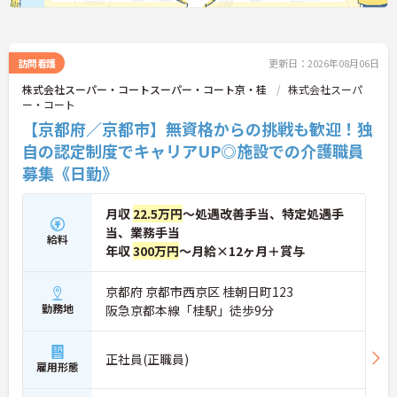
します。自分の気づきが実際のサービス向上につな
がるため、やりがいを持って仕事に取り組めます。
訪問看護
更新日：2026年08月06日
株式会社スーパー・コートスーパー・コート京・桂
株式会社スーパ
ー・コート
【京都府／京都市】無資格からの挑戦も歓迎！独
自の認定制度でキャリアUP◎施設での介護職員
募集《日勤》
月収
22.5万円
～処遇改善手当、特定処遇手
当、業務手当
給料
年収
300万円
～月給×12ヶ月＋賞与
京都府 京都市西京区 桂朝日町123
勤務地
阪急京都本線「桂駅」徒歩9分
正社員(正職員)
雇用形態