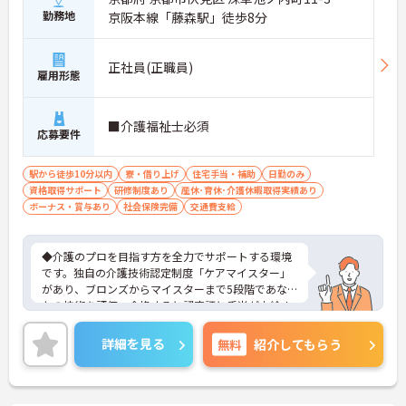
勤務地
京阪本線「藤森駅」徒歩8分
正社員(正職員)
雇用形態
■介護福祉士必須
応募要件
駅から徒歩10分以内
寮・借り上げ
住宅手当・補助
日勤のみ
資格取得サポート
研修制度あり
産休･育休･介護休暇取得実績あり
ボーナス・賞与あり
社会保険完備
交通費支給
◆介護のプロを目指す方を全力でサポートする環境
です。独自の介護技術認定制度「ケアマイスター」
があり、ブロンズからマイスターまで5段階であな
たの技術を評価。合格すると認定証と手当が支給さ
れます。
◆スタッフ同士の繋がりを大切にするため「サンク
詳細を見る
無料
紹介してもらう
スバッジ」という素敵な制度を導入しています。ス
マホやパソコンから、部署や施設を超えた仲間に
「ありがとう」のバッジを送り合う仕組みで、毎月
1万5000以上もの感謝が行き交っています！どんな