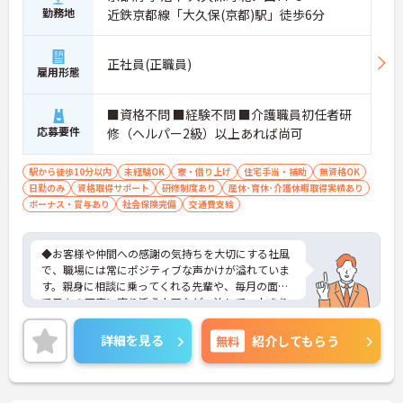
勤務地
近鉄京都線「大久保(京都)駅」徒歩6分
正社員(正職員)
雇用形態
■資格不問 ■経験不問 ■介護職員初任者研
応募要件
修（ヘルパー2級）以上あれば尚可
駅から徒歩10分以内
未経験OK
寮・借り上げ
住宅手当・補助
無資格OK
日勤のみ
資格取得サポート
研修制度あり
産休･育休･介護休暇取得実績あり
ボーナス・賞与あり
社会保険完備
交通費支給
◆お客様や仲間への感謝の気持ちを大切にする社風
で、職場には常にポジティブな声かけが溢れていま
す。親身に相談に乗ってくれる先輩や、毎月の面談
で日々の不安に寄り添う上司など、決して一人きり
にさせないフォロー体制が万全。心理的安全性が高
く、中途入社でも自然と馴染める職場です。
詳細を見る
無料
紹介してもらう
◆無資格からでもプロフェッショナルを目指せる
「資格取得支援制度」を完備しています。初任者研
修から国家資格である介護福祉士まで、現場での実
務経験を積みながら、会社からのバックアップを受