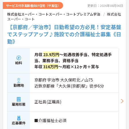
けて資格取得に挑戦できます。
サービス付き高齢者向け住宅（サ高住）
更新日：2026年08月06日
◆法人独自の介護技術認定制度「ケアマイスター」
株式会社スーパー・コートスーパー・コートプレミアム宇治
株式会社
により、身につけたスキルを5段階でしっかり評価
スーパー・コート
し手当で還元。さらに「目標管理シート」を用いた
月1回の上司との面談があり、一人ひとりの不安や
【京都府／宇治市】日勤希望の方必見！安定基盤
目標に寄り添う手厚いフォロー体制が整っていま
でステップアップ♪施設での介護福祉士募集《日
す。
勤》
月収
23.9万円
～処遇改善手当、特定処遇手
当、業務手当、資格手当
給料
年収
316万円
～月給×12ヶ月＋賞与
京都府 宇治市 大久保町北ノ山75
勤務地
近鉄京都線「大久保(京都)駅」徒歩6分
正社員(正職員)
雇用形態
■介護福祉士必須
応募要件