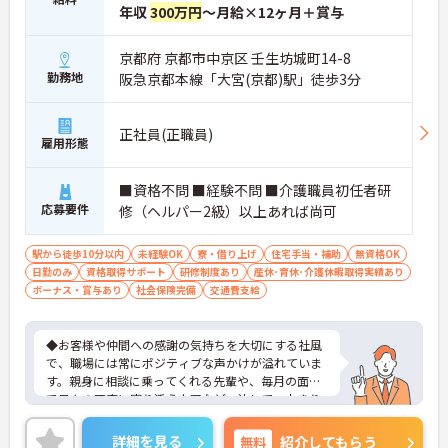
年収
300万円
～月給×12ヶ月＋賞与
京都府 京都市中京区 壬生坊城町14-8
勤務地
阪急京都本線「大宮(京都)駅」徒歩3分
正社員(正職員)
雇用形態
■資格不問 ■経験不問 ■介護職員初任者研
応募要件
修（ヘルパー2級）以上あれば尚可
駅から徒歩10分以内
未経験OK
寮・借り上げ
住宅手当・補助
無資格OK
日勤のみ
資格取得サポート
研修制度あり
産休･育休･介護休暇取得実績あり
ボーナス・賞与あり
社会保険完備
交通費支給
◆お客様や仲間への感謝の気持ちを大切にする社風
で、職場には常にポジティブな声かけが溢れていま
す。親身に相談に乗ってくれる先輩や、毎月の面談
で日々の不安に寄り添う上司など、決して一人きり
にさせないフォロー体制が万全。心理的安全性が高
く、中途入社でも自然と馴染める職場です。
詳細を見る
無料
紹介してもらう