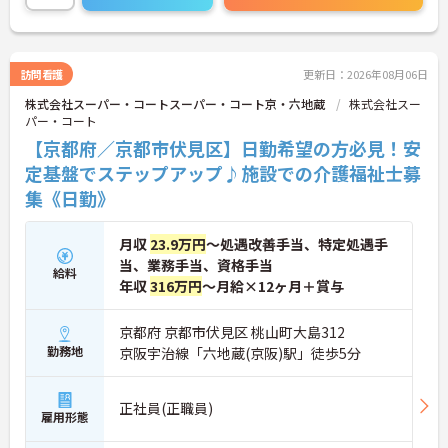
得率100%・育児短時間勤務（小学4年生まで）・有
給取得実績14日と、家庭との両立を長期的にサポー
トする制度も充実しています。入社導入研修・昇格
時研修・技術向上研修など段階別の研修体制と資格
訪問看護
更新日：2026年08月06日
取得支援が整っており、介護福祉士国家試験対策講
株式会社スーパー・コートスーパー・コート京・六地蔵
株式会社スー
座やケアマネ対策講座も自社開講しています。多職
パー・コート
種チームケアの中で専門性を高めながら、ケアマネ
ジャーや生活相談員へのキャリアアップも実現でき
【京都府／京都市伏見区】日勤希望の方必見！安
る職場です。
定基盤でステップアップ♪施設での介護福祉士募
集《日勤》
★おすすめPOINT★
【日本生命グループの大手企業・成長ができる環境
です】
月収
23.9万円
～処遇改善手当、特定処遇手
・日本生命グループを親会社に持つ大手介護企業
当、業務手当、資格手当
で、100施設以上を運営する安定した経営基盤があ
給料
ります
年収
316万円
～月給×12ヶ月＋賞与
・介護福祉士を取得すると資格手当がプラスされ、
プラチナ介護職（4資格）に認定されると月38,000
京都府 京都市伏見区 桃山町大島312
円の手当が加算される仕組みが整っています
勤務地
京阪宇治線「六地蔵(京阪)駅」徒歩5分
・介護福祉士国家試験対策講座・認知症ケア専門士
対策・ケアマネジャー対策など、資格取得支援講座
を自社開講しており、資格保有率99.8%の実績があ
正社員(正職員)
ります
雇用形態
【残業月4.3時間、給与と働きやすさを両立している
職場です】