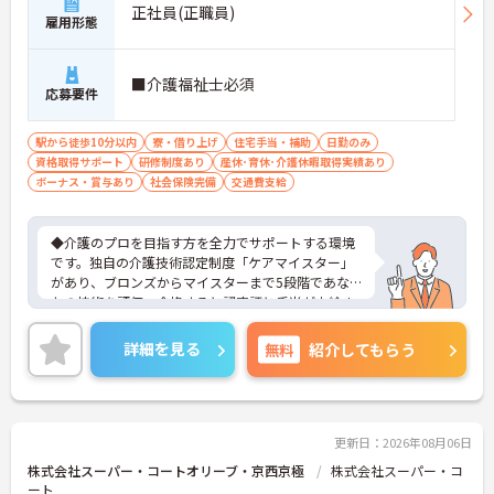
正社員(正職員)
雇用形態
■介護福祉士必須
応募要件
駅から徒歩10分以内
寮・借り上げ
住宅手当・補助
日勤のみ
資格取得サポート
研修制度あり
産休･育休･介護休暇取得実績あり
ボーナス・賞与あり
社会保険完備
交通費支給
◆介護のプロを目指す方を全力でサポートする環境
です。独自の介護技術認定制度「ケアマイスター」
があり、ブロンズからマイスターまで5段階であな
たの技術を評価。合格すると認定証と手当が支給さ
れます。
◆スタッフ同士の繋がりを大切にするため「サンク
詳細を見る
無料
紹介してもらう
スバッジ」という素敵な制度を導入しています。ス
マホやパソコンから、部署や施設を超えた仲間に
「ありがとう」のバッジを送り合う仕組みで、毎月
1万5000以上もの感謝が行き交っています！どんな
些細なことでも感謝を伝え合い、認め合えるため、
更新日：2026年08月06日
風通しが良くとてもあたたかい雰囲気の職場です。
株式会社スーパー・コートオリーブ・京西京極
株式会社スーパー・コ
また、「もっとこうしたら良くなるかも！」という
ート