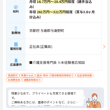
月収
16.7万円～20.4万円
程度（諸手当込
み）
給料
年収
261万円～321万円
程度（賞与3.8ヶ月
分込み）
京都府 与謝郡与謝野町
勤務地
正社員(正職員)
雇用形態
■介護支援専門員 ※未経験者応相談
応募要件
車通勤可
残業少なめ
産休･育休･介護休暇取得実績あり
社会保険完備
交通費支給
退職金制度あり
残業少なめで、プライベートも充実できる環境で
す。
ご興味ある方には、面接のポイントなど、さらに詳
細をお話致しますのでお気軽にご相談ください。