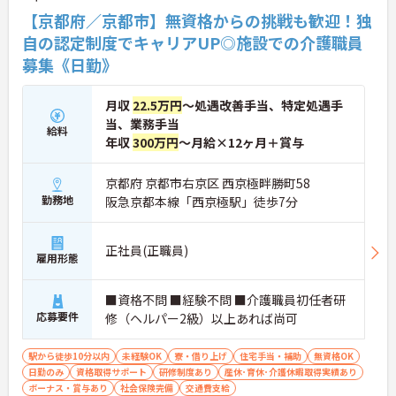
現場の小さなアイデアを大切にしており、入社1日
【京都府／京都市】無資格からの挑戦も歓迎！独
目から誰でもいくつでも提案できる「フジキャタ提
案」制度があり、毎月役員がすべての提案に目を通
自の認定制度でキャリアUP◎施設での介護職員
します。自分の気づきが実際のサービス向上につな
募集《日勤》
がるため、やりがいを持って仕事に取り組めます。
月収
22.5万円
～処遇改善手当、特定処遇手
当、業務手当
給料
年収
300万円
～月給×12ヶ月＋賞与
京都府 京都市右京区 西京極畔勝町58
勤務地
阪急京都本線「西京極駅」徒歩7分
正社員(正職員)
雇用形態
■資格不問 ■経験不問 ■介護職員初任者研
応募要件
修（ヘルパー2級）以上あれば尚可
駅から徒歩10分以内
未経験OK
寮・借り上げ
住宅手当・補助
無資格OK
日勤のみ
資格取得サポート
研修制度あり
産休･育休･介護休暇取得実績あり
ボーナス・賞与あり
社会保険完備
交通費支給