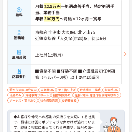
月収
22.5万円
～処遇改善手当、特定処遇手
当、業務手当
給料
年収
300万円
～月給×12ヶ月＋賞与
京都府 宇治市 大久保町北ノ山75
勤務地
近鉄京都線「大久保(京都)駅」徒歩6分
正社員(正職員)
雇用形態
■資格不問 ■経験不問 ■介護職員初任者研
応募要件
修（ヘルパー2級）以上あれば尚可
駅から徒歩10分以内
未経験OK
寮・借り上げ
住宅手当・補助
無資格OK
日勤のみ
資格取得サポート
研修制度あり
産休･育休･介護休暇取得実績あり
ボーナス・賞与あり
社会保険完備
交通費支給
◆お客様や仲間への感謝の気持ちを大切にする社風
で、職場には常にポジティブな声かけが溢れていま
す。親身に相談に乗ってくれる先輩や、毎月の面談