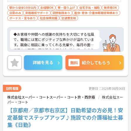
駅から徒歩10分以内
未経験OK
寮・借り上げ
住宅手当・補助
無資格OK
日勤のみ
資格取得サポート
研修制度あり
産休･育休･介護休暇取得実績あり
ボーナス・賞与あり
社会保険完備
交通費支給
◆お客様や仲間への感謝の気持ちを大切にする社風
で、職場には常にポジティブな声かけが溢れていま
す。親身に相談に乗ってくれる先輩や、毎月の面談
で日々の不安に寄り添う上司など、決して一人きり
にさせないフォロー体制が万全。心理的安全性が高
く、中途入社でも自然と馴染める職場です。
詳細を見る
無料
紹介してもらう
◆無資格からでもプロフェッショナルを目指せる
「資格取得支援制度」を完備しています。初任者研
修から国家資格である介護福祉士まで、現場での実
務経験を積みながら、会社からのバックアップを受
けて資格取得に挑戦できます。
訪問看護
更新日：2026年08月06日
◆法人独自の介護技術認定制度「ケアマイスター」
株式会社スーパー・コートスーパー・コート京・西京極
株式会社スー
により、身につけたスキルを5段階でしっかり評価
パー・コート
し手当で還元。さらに「目標管理シート」を用いた
月1回の上司との面談があり、一人ひとりの不安や
【京都府／京都市右京区】日勤希望の方必見！安
目標に寄り添う手厚いフォロー体制が整っていま
定基盤でステップアップ♪施設での介護福祉士募
す。
集《日勤》