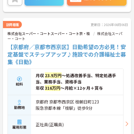
◆無資格からでもプロフェッショナルを目指せる
「資格取得支援制度」を完備しています。初任者研
修から国家資格である介護福祉士まで、現場での実
務経験を積みながら、会社からのバックアップを受
けて資格取得に挑戦できます。
訪問看護
更新日：2026年08月06日
◆法人独自の介護技術認定制度「ケアマイスター」
株式会社スーパー・コートスーパー・コート京・桂
株式会社スーパ
により、身につけたスキルを5段階でしっかり評価
ー・コート
し手当で還元。さらに「目標管理シート」を用いた
月1回の上司との面談があり、一人ひとりの不安や
【京都府／京都市西京区】日勤希望の方必見！安
目標に寄り添う手厚いフォロー体制が整っていま
定基盤でステップアップ♪施設での介護福祉士募
す。
集《日勤》
月収
23.9万円
～処遇改善手当、特定処遇手
当、業務手当、資格手当
給料
年収
316万円
～月給×12ヶ月＋賞与
京都府 京都市西京区 桂朝日町123
勤務地
阪急京都本線「桂駅」徒歩9分
正社員(正職員)
雇用形態