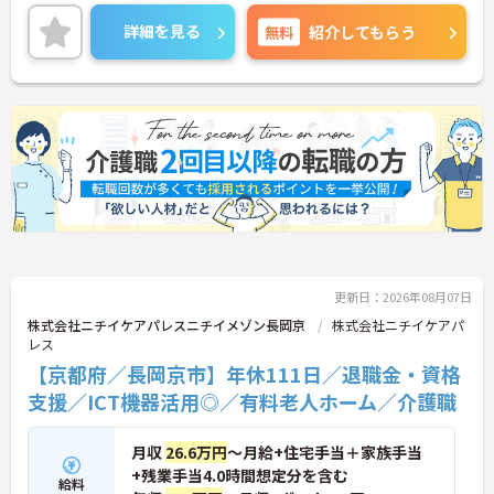
詳細を見る
無料
紹介してもらう
更新日：2026年08月07日
株式会社ニチイケアパレスニチイメゾン長岡京
株式会社ニチイケアパ
レス
【京都府／長岡京市】年休111日／退職金・資格
支援／ICT機器活用◎／有料老人ホーム／介護職
月収
26.6万円
～月給+住宅手当＋家族手当
+残業手当4.0時間想定分を含む
給料