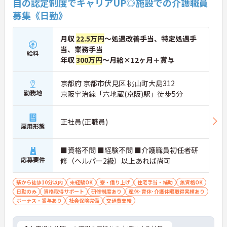
自の認定制度でキャリアUP◎施設での介護職員
合わせた長期就業が実現できる職場です
します。自分の気づきが実際のサービス向上につな
募集《日勤》
がるため、やりがいを持って仕事に取り組めます。
月収
22.5万円
～処遇改善手当、特定処遇手
当、業務手当
給料
年収
300万円
～月給×12ヶ月＋賞与
京都府 京都市伏見区 桃山町大島312
勤務地
京阪宇治線「六地蔵(京阪)駅」徒歩5分
正社員(正職員)
雇用形態
■資格不問 ■経験不問 ■介護職員初任者研
応募要件
修（ヘルパー2級）以上あれば尚可
駅から徒歩10分以内
未経験OK
寮・借り上げ
住宅手当・補助
無資格OK
日勤のみ
資格取得サポート
研修制度あり
産休･育休･介護休暇取得実績あり
ボーナス・賞与あり
社会保険完備
交通費支給