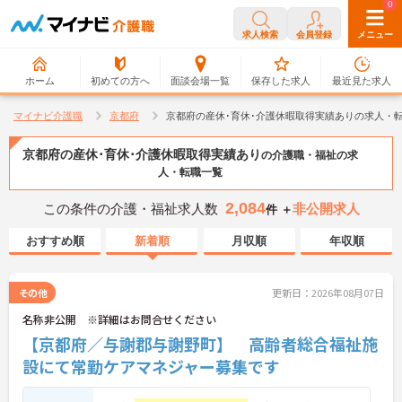
0
0
求人検索
会員登録
メニュー
ホーム
初めての方へ
面談会場一覧
保存した求人
最近見た求人
マイナビ介護職
京都府
京都府の産休･育休･介護休暇取得実績ありの求人・
京都府の産休･育休･介護休暇取得実績あり
の介護職・福祉の求
人・転職一覧
2,084
この条件の介護・福祉求人数
非公開求人
件 ＋
おすすめ順
新着順
月収順
年収順
その他
更新日：2026年08月07日
名称非公開 ※詳細はお問合せください
【京都府／与謝郡与謝野町】 高齢者総合福祉施
設にて常勤ケアマネジャー募集です