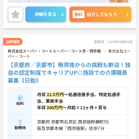
たの技術を評価。合格すると認定証と手当が支給さ
れます。
◆スタッフ同士の繋がりを大切にするため「サンク
詳細を見る
無料
紹介してもらう
スバッジ」という素敵な制度を導入しています。ス
マホやパソコンから、部署や施設を超えた仲間に
「ありがとう」のバッジを送り合う仕組みで、毎月
1万5000以上もの感謝が行き交っています！どんな
些細なことでも感謝を伝え合い、認め合えるため、
訪問看護
更新日：2026年08月06日
風通しが良くとてもあたたかい雰囲気の職場です。
株式会社スーパー・コートスーパー・コート京・西京極
株式会社スー
また、「もっとこうしたら良くなるかも！」という
パー・コート
現場の小さなアイデアを大切にしており、入社1日
目から誰でもいくつでも提案できる「フジキャタ提
【京都府／京都市】無資格からの挑戦も歓迎！独
案」制度があり、毎月役員がすべての提案に目を通
自の認定制度でキャリアUP◎施設での介護職員
します。自分の気づきが実際のサービス向上につな
募集《日勤》
がるため、やりがいを持って仕事に取り組めます。
月収
22.5万円
～処遇改善手当、特定処遇手
当、業務手当
給料
年収
300万円
～月給×12ヶ月＋賞与
京都府 京都市右京区 西京極畔勝町55
勤務地
阪急京都本線「西京極駅」徒歩7分