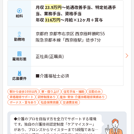
月収
23.9万円
～処遇改善手当、特定処遇手
当、業務手当、資格手当
給料
年収
316万円
～月給×12ヶ月＋賞与
京都府 京都市右京区 西京極畔勝町55
勤務地
阪急京都本線「西京極駅」徒歩7分
正社員(正職員)
雇用形態
■介護福祉士必須
応募要件
駅から徒歩10分以内
寮・借り上げ
住宅手当・補助
日勤のみ
資格取得サポート
研修制度あり
産休･育休･介護休暇取得実績あり
ボーナス・賞与あり
社会保険完備
交通費支給
◆介護のプロを目指す方を全力でサポートする環境
です。独自の介護技術認定制度「ケアマイスター」
があり、ブロンズからマイスターまで5段階であな