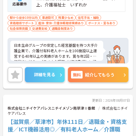
応募要件
上、介護福祉士 いずれか
駅から徒歩10分以内
車通勤可
残業少なめ
住宅手当・補助
資格取得サポート
産休･育休･介護休暇取得実績あり
ボーナス・賞与あり
社会保険完備
交通費支給
退職金制度あり
日本生命グループの安定した経営基盤を持つ大手介
護企業で、介護付有料老人ホームを100施設以上運
営する40年以上の実績があります。賞与年2回・定
期昇給に加え、プラチナ介護職（4資格取得）に認
定されると月38,000円の手当が加算され、スキルが
収入に直結する仕組みが整っています。年間休日11
詳細を見る
無料
紹介してもらう
1日以上・残業月平均4.3時間と働きやすく、育休取
得率100%・育児短時間勤務（小学4年生まで）・有
給取得実績14日と、家庭との両立を長期的にサポー
トする制度も充実しています。入社導入研修・昇格
時研修・技術向上研修など段階別の研修体制と資格
更新日：2026年08月07日
取得支援が整っており、介護福祉士国家試験対策講
株式会社ニチイケアパレスニチイメゾン南草津Ⅱ番館
株式会社ニチイ
座やケアマネ対策講座も自社開講しています。多職
ケアパレス
種チームケアの中で専門性を高めながら、ケアマネ
【滋賀県／草津市】年休111日／退職金・資格支
ジャーや生活相談員へのキャリアアップも実現でき
る職場です。
援／ICT機器活用◎／有料老人ホーム／介護職