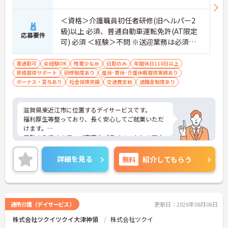
＜資格＞介護職員初任者研修(旧ヘルパー2
級)以上 必須、普通自動車運転免許(AT限定
応募要件
可) 必須 ＜経験＞不問 ※送迎業務は必須と
なります
車通勤可
未経験OK
残業少なめ
日勤のみ
年間休日110日以上
資格取得サポート
研修制度あり
産休･育休･介護休暇取得実績あり
ボーナス・賞与あり
社会保険完備
交通費支給
退職金制度あり
滋賀県東近江市に位置するデイサービスです。
福利厚生等整っており、長く安心してご就業いただ
けます。
日勤のみですので、ご家庭やプライベートとの両立
もしやすいです。
ご興味のある方には、面接対策ポイントなど、さら
詳細を見る
無料
紹介してもらう
に詳細をお話しいたしますのでお気軽にご相談くだ
さい！
通所介護（デイサービス）
更新日：2026年08月06日
株式会社ツクイツクイ大津神領
株式会社ツクイ