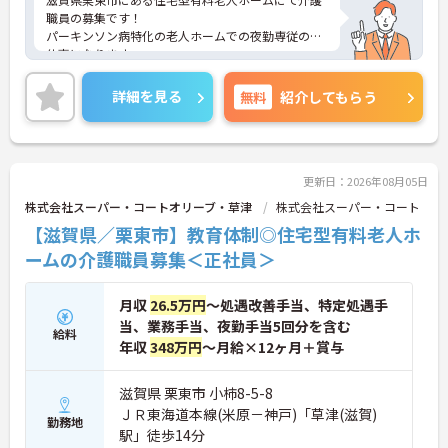
職員の募集です！
パーキンソン病特化の老人ホームでの夜勤専従のお
仕事になります。
週2日～勤務が可能なので、ご自身のライフスタイ
ルに合わせて働くことができます◎
詳細を見る
無料
紹介してもらう
ご興味のある方には、面接対策ポイントなど、さら
に詳細をお話しいたしますのでお気軽にご相談くだ
さい！
更新日：2026年08月05日
株式会社スーパー・コートオリーブ・草津
株式会社スーパー・コート
【滋賀県／栗東市】教育体制◎住宅型有料老人ホ
ームの介護職員募集＜正社員＞
月収
26.5万円
～処遇改善手当、特定処遇手
当、業務手当、夜勤手当5回分を含む
給料
年収
348万円
～月給×12ヶ月＋賞与
滋賀県 栗東市 小柿8-5-8
ＪＲ東海道本線(米原－神戸)「草津(滋賀)
勤務地
駅」徒歩14分