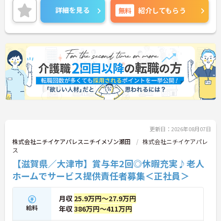
ご興味のある方には、面接対策ポイントなど、さら
詳細を見る
無料
紹介してもらう
に詳細をご案内しますのでお気軽にご相談くださ
い！
更新日：2026年08月07日
株式会社ニチイケアパレスニチイメゾン瀬田
株式会社ニチイケアパレ
ス
【滋賀県／大津市】賞与年2回◎休暇充実♪老人
ホームでサービス提供責任者募集＜正社員＞
月収
25.9万円～27.9万円
給料
年収
386万円～411万円