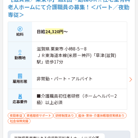
老人ホームにて介護職員の募集！＜パート／夜勤
専従＞
日給
24,320円
～
給料
滋賀県 栗東市 小柿8-5－8
ＪＲ東海道本線(米原－神戸)「草津(滋賀)
勤務地
駅」徒歩17分
非常勤・パート・アルバイト
雇用形態
■介護職員初任者研修（ホームヘルパー2
応募要件
級）以上必須
夜勤専従
資格取得サポート
研修制度あり
産休･育休･介護休暇取得実績あり
社会保険完備
滋賀県栗東市にある住宅型有料老人ホームにて介護