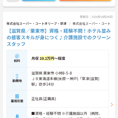
マホやパソコンから、部署や施設を超えた仲間に
「ありがとう」のバッジを送り合う仕組みで、毎月
1万5000以上もの感謝が行き交っています！どんな
些細なことでも感謝を伝え合い、認め合えるため、
更新日：2026年08月06日
風通しが良くとてもあたたかい雰囲気の職場です。
株式会社スーパー・コートオリーブ・草津
株式会社スーパー・コート
また、「もっとこうしたら良くなるかも！」という
【滋賀県／栗東市】資格・経験不問！ホテル並み
現場の小さなアイデアを大切にしており、入社1日
目から誰でもいくつでも提案できる「フジキャタ提
の接客スキルが身につく♪介護施設でのクリーン
案」制度があり、毎月役員がすべての提案に目を通
スタッフ
します。自分の気づきが実際のサービス向上につな
がるため、やりがいを持って仕事に取り組めます。
月収
20.2万円
～程度
給料
滋賀県 栗東市 小柿8-5-8
ＪＲ東海道本線(米原－神戸)「草津(滋賀)
勤務地
駅」徒歩14分
正社員(正職員)
雇用形態
■資格・経験不問 ※介護施設以外（病院、