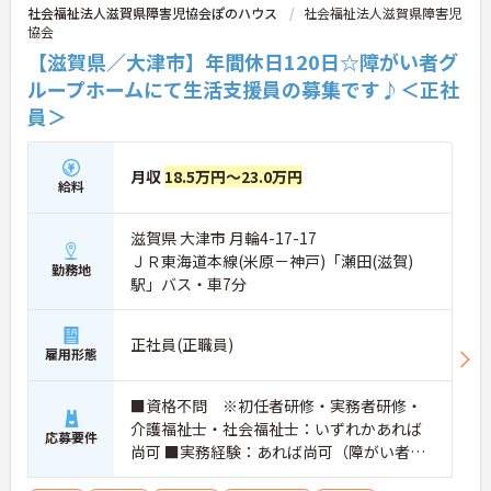
◆法人独自の介護技術認定制度「ケアマイスター」
社会福祉法人滋賀県障害児協会ぽのハウス
社会福祉法人滋賀県障害児
により、身につけたスキルを5段階でしっかり評価
協会
し手当で還元。さらに「目標管理シート」を用いた
【滋賀県／大津市】年間休日120日☆障がい者グ
月1回の上司との面談があり、一人ひとりの不安や
目標に寄り添う手厚いフォロー体制が整っていま
ループホームにて生活支援員の募集です♪＜正社
す。
員＞
月収
18.5万円～23.0万円
給料
滋賀県 大津市 月輪4-17-17
ＪＲ東海道本線(米原－神戸)「瀬田(滋賀)
勤務地
駅」バス・車7分
正社員(正職員)
雇用形態
■資格不問 ※初任者研修・実務者研修・
介護福祉士・社会福祉士：いずれかあれば
応募要件
尚可 ■実務経験：あれば尚可（障がい者福
祉分野での勤務経験）