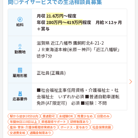
問◎デイサービスでの生活相談員募集
月収
21.6万円
～程度
年収
280万円～419万円
程度 月給×12ヶ月
給料
＋賞与
滋賀県 近江八幡市 鷹飼町北4-21-2
ＪＲ東海道本線(米原－神戸)「近江八幡駅」
勤務地
徒歩7分
正社員(正職員)
雇用形態
■社会福祉主事任用資格・介護福祉士・社
会福祉士 いずれか必須 ■普通自動車運転
応募要件
免許(AT限定可) 必須 ■経験：不問
駅から徒歩10分以内
車通勤可
未経験OK
残業少なめ
日勤のみ
年間休日110日以上
資格取得サポート
研修制度あり
産休･育休･介護休暇取得実績あり
ボーナス・賞与あり
社会保険完備
交通費支給
退職金制度あり