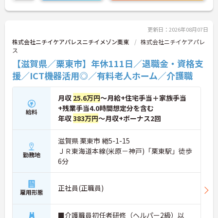
更新日：2026年08月07日
株式会社ニチイケアパレスニチイメゾン栗東
株式会社ニチイケアパレ
ス
【滋賀県／栗東市】年休111日／退職金・資格支
援／ICT機器活用◎／有料老人ホーム／介護職
月収
25.6万円
～月給+住宅手当＋家族手当
+残業手当4.0時間想定分を含む
給料
年収
383万円
～月収+ボーナス2回
滋賀県 栗東市 綣5-1-15
ＪＲ東海道本線(米原－神戸)「栗東駅」徒歩
勤務地
6分
正社員(正職員)
雇用形態
■介護職員初任者研修（ヘルパー2級）以