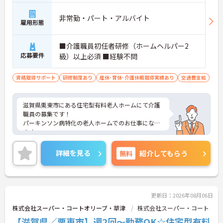
非常勤・パート・アルバイト
雇用形態
■介護職員初任者研修（ホームヘルパー2
応募要件
級）以上必須 ■経験不問
資格取得サポート
研修制度あり
産休･育休･介護休暇取得実績あり
交通費支給
滋賀県栗東市にある住宅型有料老人ホームにて介護
職員の募集です！
パーキンソン病特化の老人ホームでのお仕事になり
ます。
週3日～勤務が可能なので、ご自身のライフスタイ
ルに合わせて働くことができます◎
詳細を見る
無料
紹介してもらう
ご興味のある方には、面接対策ポイントなど、さら
に詳細をお話しいたしますのでお気軽にご相談くだ
さい！
更新日：2026年08月06日
株式会社スーパー・コートオリーブ・草津
株式会社スーパー・コート
【滋賀県／栗東市】週2回～勤務OK☆住宅型有料