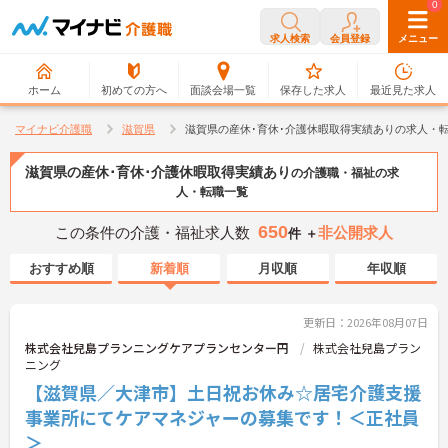
0
0
求人検索
会員登録
メニュー
ホーム
初めての方へ
面談会場一覧
保存した求人
最近見た求人
マイナビ介護職
滋賀県
滋賀県の産休･育休･介護休暇取得実績ありの求人・
滋賀県の産休･育休･介護休暇取得実績あり
の介護職・福祉の求
人・転職一覧
650
この条件の介護・福祉求人数
非公開求人
件 ＋
おすすめ順
新着順
月収順
年収順
更新日：2026年08月07日
株式会社兒島プランニングケアプランセンター円
株式会社兒島プラン
ニング
【滋賀県／大津市】土日祝お休み☆居宅介護支援
事業所にてケアマネジャーの募集です！＜正社員
＞