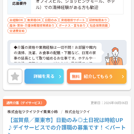
オフィスビル、ショッピングモール、ホテ
応募要件
ル）での清掃経験がある方も歓迎
未経験OK
無資格OK
日勤のみ
資格取得サポート
研修制度あり
産休･育休･介護休暇取得実績あり
ボーナス・賞与あり
社会保険完備
交通費支給
◆介護の資格や業務経験は一切不問！お部屋や館内
の清掃、洗濯、お食事の配膳・下膳など、日常の家
事の延長として取り組めるお仕事です。ホテルや商
業施設、病院やオフィスビルなど、異業種での清
掃・クリーニング経験がある方もスキルを存分に活
かしてご活躍いただけます。
詳細を見る
無料
紹介してもらう
◆安定の正社員雇用で、賞与年2回や最大5万円の通
勤手当、食事補助など待遇面がしっかり整っていま
す。入社後の丁寧なOJT研修に加え、資格取得支援
制度も完備されているため、働きながら確かなステ
ップアップを目指せる環境です。
通所介護（デイサービス）
更新日：2026年08月06日
株式会社ツクイツクイ栗東小柿
株式会社ツクイ
【滋賀県／栗東市】日勤のみ◎土日祝は時給UP
♪デイサービスでの介護職の募集です！＜パート