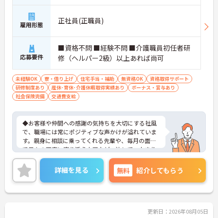
正社員(正職員)
雇用形態
■資格不問 ■経験不問 ■介護職員初任者研
応募要件
修（ヘルパー2級）以上あれば尚可
未経験OK
寮・借り上げ
住宅手当・補助
無資格OK
資格取得サポート
研修制度あり
産休･育休･介護休暇取得実績あり
ボーナス・賞与あり
社会保険完備
交通費支給
◆お客様や仲間への感謝の気持ちを大切にする社風
で、職場には常にポジティブな声かけが溢れていま
す。親身に相談に乗ってくれる先輩や、毎月の面談
で日々の不安に寄り添う上司など、決して一人きり
にさせないフォロー体制が万全。心理的安全性が高
く、中途入社でも自然と馴染める職場です。
詳細を見る
無料
紹介してもらう
◆無資格からでもプロフェッショナルを目指せる
「資格取得支援制度」を完備しています。初任者研
修から国家資格である介護福祉士まで、現場での実
務経験を積みながら、会社からのバックアップを受
けて資格取得に挑戦できます。
更新日：2026年08月05日