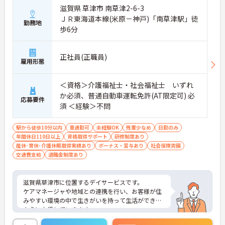
滋賀県 草津市 南草津2-6-3
ＪＲ東海道本線(米原－神戸)「南草津駅」徒
勤務地
歩6分
正社員(正職員)
雇用形態
＜資格＞介護福祉士・社会福祉士 いずれ
か必須、普通自動車運転免許(AT限定可) 必
応募要件
須 ＜経験＞不問
駅から徒歩10分以内
車通勤可
未経験OK
残業少なめ
日勤のみ
年間休日110日以上
資格取得サポート
研修制度あり
産休･育休･介護休暇取得実績あり
ボーナス・賞与あり
社会保険完備
交通費支給
退職金制度あり
滋賀県草津市に位置するデイサービスです。
ケアマネージャや地域との連携を行い、お客様が住
みやすい環境の中で生きがいを持って生活ができる
ように支援していきます。
大手企業ならではの研修制度・福利厚生もあり、安