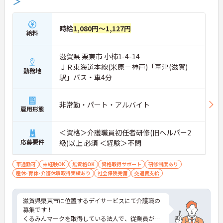
＞
時給
1,080円～1,127円
給料
滋賀県 栗東市 小柿1-4-14
ＪＲ東海道本線(米原－神戸)「草津(滋賀)
勤務地
駅」バス・車4分
非常勤・パート・アルバイト
雇用形態
＜資格＞介護職員初任者研修(旧ヘルパー2
応募要件
級)以上 必須 ＜経験＞不問
車通勤可
未経験OK
無資格OK
資格取得サポート
研修制度あり
産休･育休･介護休暇取得実績あり
社会保険完備
交通費支給
滋賀県栗東市に位置するデイサービスにて介護職の
募集です！
くるみんマークを取得している法人で、従業員が子