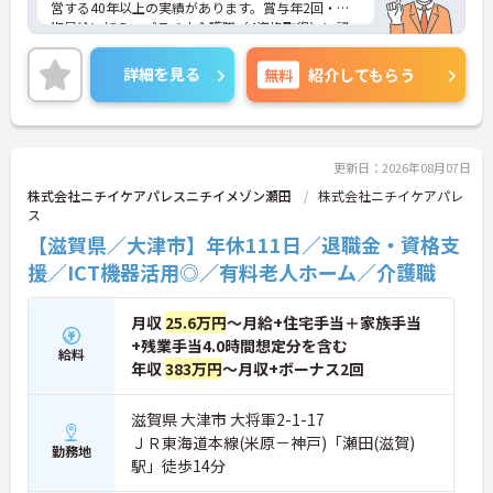
営する40年以上の実績があります。賞与年2回・定
サ等IoT機器を活用し、業務効率化と質の高いケアを
期昇給に加え、プラチナ介護職（4資格取得）に認
両立しています
定されると月38,000円の手当が加算され、スキルが
・従業員満足度調査を定期実施し、スタッフの声を
収入に直結する仕組みが整っています。年間休日11
制度に反映する文化があります
詳細を見る
無料
紹介してもらう
1日以上・残業月平均4.3時間と働きやすく、育休取
・エリアマネージャー・社長が定期的にホームを周
得率100%・育児短時間勤務（小学4年生まで）・有
り、スタッフと直接意見交換をしています
給取得実績14日と、家庭との両立を長期的にサポー
【育児・家庭との両立を本気でサポートしている職
トする制度も充実しています。入社導入研修・昇格
場です】
時研修・技術向上研修など段階別の研修体制と資格
・育休取得率100%・育休後就業復帰率100%と、育
更新日：2026年08月07日
取得支援が整っており、介護福祉士国家試験対策講
児と仕事を両立できる体制が整っています
株式会社ニチイケアパレスニチイメゾン瀬田
株式会社ニチイケアパレ
座やケアマネ対策講座も自社開講しています。多職
・育児短時間勤務が小学4年生まで利用でき、法令よ
ス
種チームケアの中で専門性を高めながら、ケアマネ
り長い期間サポートを受けることができます
【滋賀県／大津市】年休111日／退職金・資格支
ジャーや生活相談員へのキャリアアップも実現でき
・「くるみん」「えるぼし」「トモニン」の3つの
る職場です。
援／ICT機器活用◎／有料老人ホーム／介護職
厚生労働省認定を取得しており、ライフステージに
合わせた長期就業が実現できる職場です
★おすすめPOINT★
月収
25.6万円
～月給+住宅手当＋家族手当
【日本生命グループの大手企業・成長ができる環境
です】
+残業手当4.0時間想定分を含む
給料
・日本生命グループを親会社に持つ大手介護企業
年収
383万円
～月収+ボーナス2回
で、100施設以上を運営する安定した経営基盤があ
ります
滋賀県 大津市 大将軍2-1-17
・介護福祉士を取得すると資格手当がプラスされ、
ＪＲ東海道本線(米原－神戸)「瀬田(滋賀)
プラチナ介護職（4資格）に認定されると月38,000
勤務地
円の手当が加算される仕組みが整っています
駅」徒歩14分
・介護福祉士国家試験対策講座・認知症ケア専門士