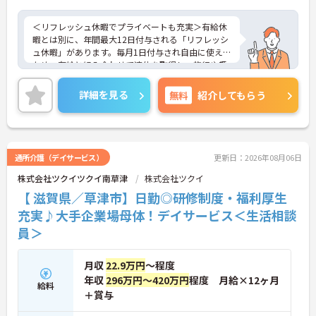
＜リフレッシュ休暇でプライベートも充実＞有給休
暇とは別に、年間最大12日付与される「リフレッシ
ュ休暇」があります。毎月1日付与され自由に使える
ため、有給と組み合わせて連休を取得し、旅行や趣
味を楽しむスタッフも多くいます。夜勤がなく日勤
のみの勤務なので、生活リズムも整えやすく、仕事
詳細を見る
無料
紹介してもらう
とプライベートのメリハリをつけて無理なく働けま
す。
＜将来を見据えた多彩なキャリアパスと待遇＞「介
護のスペシャリスト」「管理職」「他職種へのチャ
レンジ」など、希望に合わせた多彩なキャリアプラ
通所介護（デイサービス）
更新日：2026年08月06日
ンが用意されています。階層別の研修や資格取得支
株式会社ツクイツクイ南草津
株式会社ツクイ
援制度があり、働きながらスキルアップが可能で
す。
【 滋賀県／草津市】日勤◎研修制度・福利厚生
充実♪大手企業場母体！デイサービス＜生活相談
員＞
月収
22.9万円
～程度
年収
296万円～420万円
程度 月給×12ヶ月
給料
＋賞与