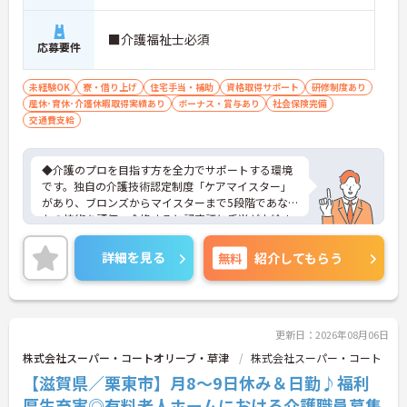
■介護福祉士必須
応募要件
未経験OK
寮・借り上げ
住宅手当・補助
資格取得サポート
研修制度あり
産休･育休･介護休暇取得実績あり
ボーナス・賞与あり
社会保険完備
交通費支給
◆介護のプロを目指す方を全力でサポートする環境
です。独自の介護技術認定制度「ケアマイスター」
があり、ブロンズからマイスターまで5段階であな
たの技術を評価。合格すると認定証と手当が支給さ
れます。
◆スタッフ同士の繋がりを大切にするため「サンク
詳細を見る
無料
紹介してもらう
スバッジ」という素敵な制度を導入しています。ス
マホやパソコンから、部署や施設を超えた仲間に
「ありがとう」のバッジを送り合う仕組みで、毎月
1万5000以上もの感謝が行き交っています！どんな
些細なことでも感謝を伝え合い、認め合えるため、
更新日：2026年08月06日
風通しが良くとてもあたたかい雰囲気の職場です。
株式会社スーパー・コートオリーブ・草津
株式会社スーパー・コート
また、「もっとこうしたら良くなるかも！」という
【滋賀県／栗東市】月8～9日休み＆日勤♪福利
現場の小さなアイデアを大切にしており、入社1日
目から誰でもいくつでも提案できる「フジキャタ提
厚生充実◎有料老人ホームにおける介護職員募集