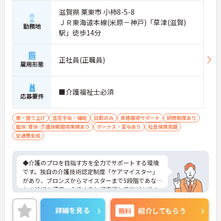
滋賀県 栗東市 小柿8-5-8
ＪＲ東海道本線(米原－神戸)「草津(滋賀)
勤務地
駅」徒歩14分
正社員(正職員)
雇用形態
■介護福祉士必須
応募要件
寮・借り上げ
住宅手当・補助
日勤のみ
資格取得サポート
研修制度あり
産休･育休･介護休暇取得実績あり
ボーナス・賞与あり
社会保険完備
交通費支給
◆介護のプロを目指す方を全力でサポートする環境
です。独自の介護技術認定制度「ケアマイスター」
があり、ブロンズからマイスターまで5段階であな
たの技術を評価。合格すると認定証と手当が支給さ
れます。
◆スタッフ同士の繋がりを大切にするため「サンク
詳細を見る
無料
紹介してもらう
スバッジ」という素敵な制度を導入しています。ス