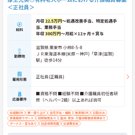
案」制度があり、毎月役員がすべての提案に目を通
＜正社員＞
します。自分の気づきが実際のサービス向上につな
がるため、やりがいを持って仕事に取り組めます。
月収
22.5万円
～処遇改善手当、特定処遇手
当、業務手当
給料
年収
300万円
～月給×12ヶ月＋賞与
滋賀県 栗東市 小柿8-5-8
ＪＲ東海道本線(米原－神戸)「草津(滋賀)
勤務地
駅」徒歩14分
正社員(正職員)
雇用形態
■資格不問 ■経験不問 ■介護職員初任者研
応募要件
修（ヘルパー2級）以上あれば尚可
未経験OK
寮・借り上げ
住宅手当・補助
無資格OK
日勤のみ
資格取得サポート
研修制度あり
産休･育休･介護休暇取得実績あり
ボーナス・賞与あり
社会保険完備
交通費支給