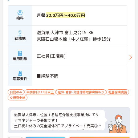
月収
32.0万円～40.0万円
給料
滋賀県 大津市 富士見台15-36
勤務地
京阪石山坂本線「中ノ庄駅」徒歩15分
正社員(正職員)
雇用形態
■経験不問
応募要件
日勤のみ
年間休日110日以上
産休･育休･介護休暇取得実績あり
社会保険完備
交通費支給
滋賀県大津市に位置する居宅介護支援事業所にてケ
アマネジャーの募集です！
土日祝お休みの完全週休2日でプライベート充実◎
お休みが多く、ワークライフバランスを重視したい
方におすすめです♪