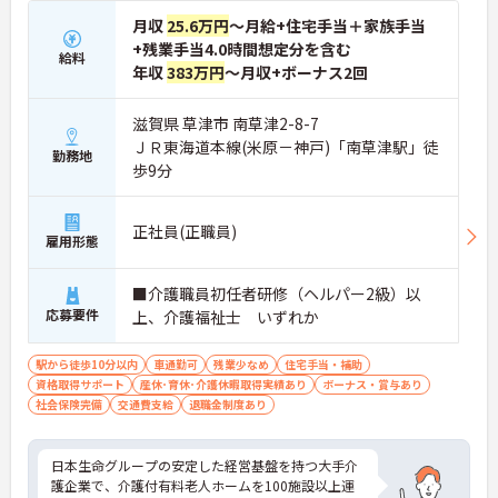
★おすすめPOINT★
月収
25.6万円
～月給+住宅手当＋家族手当
【日本生命グループの大手企業・成長ができる環境
です】
+残業手当4.0時間想定分を含む
給料
・日本生命グループを親会社に持つ大手介護企業
年収
383万円
～月収+ボーナス2回
で、100施設以上を運営する安定した経営基盤があ
ります
滋賀県 草津市 南草津2-8-7
・介護福祉士を取得すると資格手当がプラスされ、
ＪＲ東海道本線(米原－神戸)「南草津駅」徒
プラチナ介護職（4資格）に認定されると月38,000
勤務地
円の手当が加算される仕組みが整っています
歩9分
・介護福祉士国家試験対策講座・認知症ケア専門士
対策・ケアマネジャー対策など、資格取得支援講座
を自社開講しており、資格保有率99.8%の実績があ
正社員(正職員)
雇用形態
ります
【残業月4.3時間、給与と働きやすさを両立している
職場です】
■介護職員初任者研修（ヘルパー2級）以
・賞与年2回・定期昇給、夜勤手当・家族手当・住
応募要件
上、介護福祉士 いずれか
宅手当など各種手当が充実しています
・残業は月平均4.3時間と業界水準を大きく下回って
駅から徒歩10分以内
車通勤可
残業少なめ
住宅手当・補助
おり、有給休暇取得実績14日と休みも取りやすい環
資格取得サポート
産休･育休･介護休暇取得実績あり
ボーナス・賞与あり
境です
社会保険完備
交通費支給
退職金制度あり
・年間休日111日以上・シフトは柔軟に対応してお
り、有給と組み合わせて海外旅行に行くスタッフも
いる職場です
日本生命グループの安定した経営基盤を持つ大手介
・インカム導入によりスタッフ間のフリーハンド連
護企業で、介護付有料老人ホームを100施設以上運
絡・情報共有が可能、また、睡眠センサー・アレク