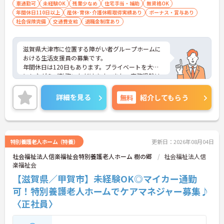
車通勤可
未経験OK
残業少なめ
住宅手当・補助
無資格OK
年間休日110日以上
産休･育休･介護休暇取得実績あり
ボーナス・賞与あり
社会保険完備
交通費支給
退職金制度あり
滋賀県大津市に位置する障がい者グループホームに
おける生活支援員の募集です。
年間休日は120日もあります。プライベートを大切
にしながらご勤務いただけます。また、実務経験は
なくてもOKです！現場で働きながら経験を積んでい
くことができます。
詳細を見る
無料
紹介してもらう
ご興味のある方には、面接対策ポイントなど、さら
に詳細をご案内しますのでお気軽にご相談くださ
い！
特別養護老人ホーム（特養）
更新日：2026年08月04日
社会福祉法人信楽福祉会特別養護老人ホーム 樹の郷
社会福祉法人信
楽福祉会
【滋賀県／甲賀市】未経験OK◎マイカー通勤
可！特別養護老人ホームでケアマネジャー募集♪
〈正社員〉