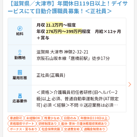
【滋賀県／大津市】年間休日119日以上！デイサ
ービスにて日勤介護職員募集！＜正社員＞
月収
21.2万円
～程度
年収
276万円～399万円
程度 月給×12ヶ月
給料
＋賞与
滋賀県 大津市 神領2-32-21
勤務地
京阪石山坂本線「唐橋前駅」徒歩17分
正社員(正職員)
雇用形態
＜資格＞介護職員初任者研修(旧ヘルパー2
級)以上 必須、普通自動車運転免許(AT限定
応募要件
可) 必須 ＜経験＞不問 ※送迎業務は必須と
なります
車通勤可
未経験OK
残業少なめ
日勤のみ
年間休日110日以上
資格取得サポート
研修制度あり
産休･育休･介護休暇取得実績あり
ボーナス・賞与あり
社会保険完備
交通費支給
退職金制度あり