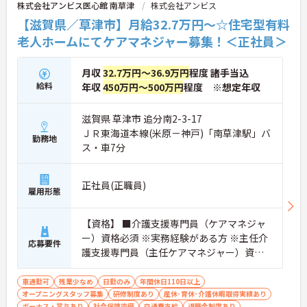
株式会社アンビス医心館 南草津
株式会社アンビス
座やケアマネ対策講座も自社開講しています。多職
・育児短時間勤務が小学4年生まで利用でき、法令よ
種チームケアの中で専門性を高めながら、ケアマネ
り長い期間サポートを受けることができます
【滋賀県／草津市】月給32.7万円～☆住宅型有料
ジャーや生活相談員へのキャリアアップも実現でき
・「くるみん」「えるぼし」「トモニン」の3つの
老人ホームにてケアマネジャー募集！＜正社員＞
る職場です。
厚生労働省認定を取得しており、ライフステージに
合わせた長期就業が実現できる職場です
★おすすめPOINT★
月収
32.7万円～36.9万円
程度 諸手当込
【日本生命グループの大手企業・成長ができる環境
給料
年収
450万円～500万円
程度 ※想定年収
です】
・日本生命グループを親会社に持つ大手介護企業
で、100施設以上を運営する安定した経営基盤があ
滋賀県 草津市 追分南2-3-17
ります
ＪＲ東海道本線(米原－神戸)「南草津駅」バ
勤務地
・介護福祉士を取得すると資格手当がプラスされ、
ス・車7分
プラチナ介護職（4資格）に認定されると月38,000
円の手当が加算される仕組みが整っています
・介護福祉士国家試験対策講座・認知症ケア専門士
正社員(正職員)
雇用形態
対策・ケアマネジャー対策など、資格取得支援講座
を自社開講しており、資格保有率99.8%の実績があ
ります
【資格】 ■介護支援専門員（ケアマネジャ
【残業月4.3時間、給与と働きやすさを両立している
ー）資格必須 ※実務経験がある方 ※主任介
職場です】
応募要件
護支援専門員（主任ケアマネジャー）資
・賞与年2回・定期昇給、夜勤手当・家族手当・住
宅手当など各種手当が充実しています
格 歓迎
・残業は月平均4.3時間と業界水準を大きく下回って
車通勤可
残業少なめ
日勤のみ
年間休日110日以上
おり、有給休暇取得実績14日と休みも取りやすい環
オープニングスタッフ募集
研修制度あり
産休･育休･介護休暇取得実績あり
境です
ボーナス・賞与あり
社会保険完備
交通費支給
退職金制度あり