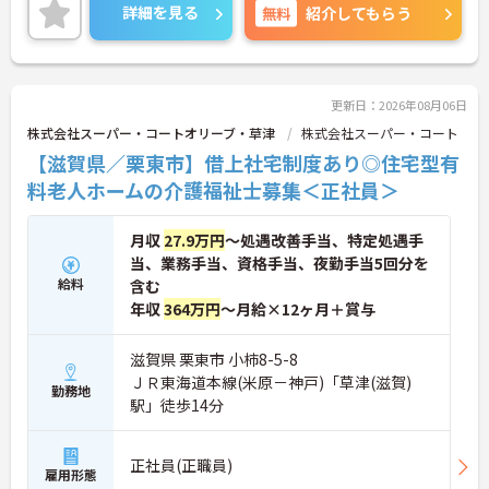
心して長くお勤めいただけます。
詳細を見る
無料
紹介してもらう
ご興味のある方には、面接対策ポイントなど、さら
に詳細をお話しいたしますのでお気軽にご相談くだ
さい！
更新日：2026年08月06日
株式会社スーパー・コートオリーブ・草津
株式会社スーパー・コート
【滋賀県／栗東市】借上社宅制度あり◎住宅型有
料老人ホームの介護福祉士募集＜正社員＞
月収
27.9万円
～処遇改善手当、特定処遇手
当、業務手当、資格手当、夜勤手当5回分を
給料
含む
年収
364万円
～月給×12ヶ月＋賞与
滋賀県 栗東市 小柿8-5-8
ＪＲ東海道本線(米原－神戸)「草津(滋賀)
勤務地
駅」徒歩14分
正社員(正職員)
雇用形態