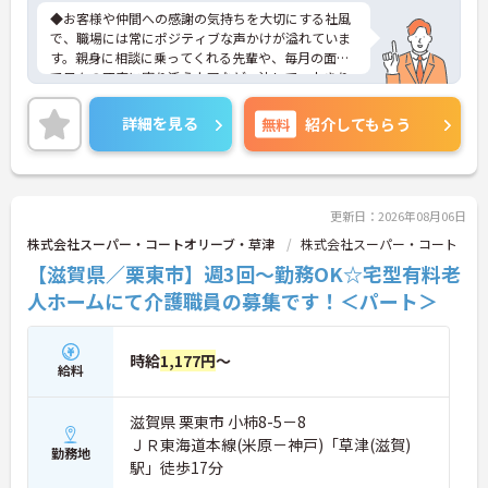
◆お客様や仲間への感謝の気持ちを大切にする社風
で、職場には常にポジティブな声かけが溢れていま
す。親身に相談に乗ってくれる先輩や、毎月の面談
で日々の不安に寄り添う上司など、決して一人きり
にさせないフォロー体制が万全。心理的安全性が高
く、中途入社でも自然と馴染める職場です。
詳細を見る
無料
紹介してもらう
◆無資格からでもプロフェッショナルを目指せる
「資格取得支援制度」を完備しています。初任者研
修から国家資格である介護福祉士まで、現場での実
務経験を積みながら、会社からのバックアップを受
けて資格取得に挑戦できます。
更新日：2026年08月06日
◆法人独自の介護技術認定制度「ケアマイスター」
株式会社スーパー・コートオリーブ・草津
株式会社スーパー・コート
により、身につけたスキルを5段階でしっかり評価
【滋賀県／栗東市】週3回～勤務OK☆宅型有料老
し手当で還元。さらに「目標管理シート」を用いた
月1回の上司との面談があり、一人ひとりの不安や
人ホームにて介護職員の募集です！＜パート＞
目標に寄り添う手厚いフォロー体制が整っていま
す。
時給
1,177円
～
給料
滋賀県 栗東市 小柿8-5－8
ＪＲ東海道本線(米原－神戸)「草津(滋賀)
勤務地
駅」徒歩17分