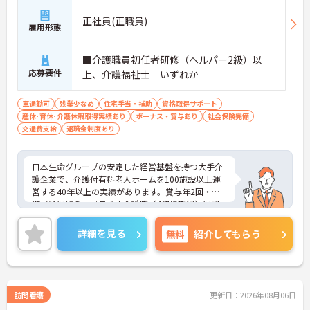
対策・ケアマネジャー対策など、資格取得支援講座
を自社開講しており、資格保有率99.8%の実績があ
正社員(正職員)
雇用形態
ります
【残業月4.3時間、給与と働きやすさを両立している
職場です】
■介護職員初任者研修（ヘルパー2級）以
・賞与年2回・定期昇給、夜勤手当・家族手当・住
応募要件
上、介護福祉士 いずれか
宅手当など各種手当が充実しています
・残業は月平均4.3時間と業界水準を大きく下回って
車通勤可
残業少なめ
住宅手当・補助
資格取得サポート
おり、有給休暇取得実績14日と休みも取りやすい環
産休･育休･介護休暇取得実績あり
ボーナス・賞与あり
社会保険完備
境です
交通費支給
退職金制度あり
・年間休日111日以上・シフトは柔軟に対応してお
り、有給と組み合わせて海外旅行に行くスタッフも
いる職場です
日本生命グループの安定した経営基盤を持つ大手介
・インカム導入によりスタッフ間のフリーハンド連
護企業で、介護付有料老人ホームを100施設以上運
絡・情報共有が可能、また、睡眠センサー・アレク
営する40年以上の実績があります。賞与年2回・定
サ等IoT機器を活用し、業務効率化と質の高いケアを
期昇給に加え、プラチナ介護職（4資格取得）に認
両立しています
定されると月38,000円の手当が加算され、スキルが
・従業員満足度調査を定期実施し、スタッフの声を
収入に直結する仕組みが整っています。年間休日11
制度に反映する文化があります
詳細を見る
無料
紹介してもらう
1日以上・残業月平均4.3時間と働きやすく、育休取
・エリアマネージャー・社長が定期的にホームを周
得率100%・育児短時間勤務（小学4年生まで）・有
り、スタッフと直接意見交換をしています
給取得実績14日と、家庭との両立を長期的にサポー
【育児・家庭との両立を本気でサポートしている職
トする制度も充実しています。入社導入研修・昇格
場です】
時研修・技術向上研修など段階別の研修体制と資格
・育休取得率100%・育休後就業復帰率100%と、育
訪問看護
更新日：2026年08月06日
取得支援が整っており、介護福祉士国家試験対策講
児と仕事を両立できる体制が整っています