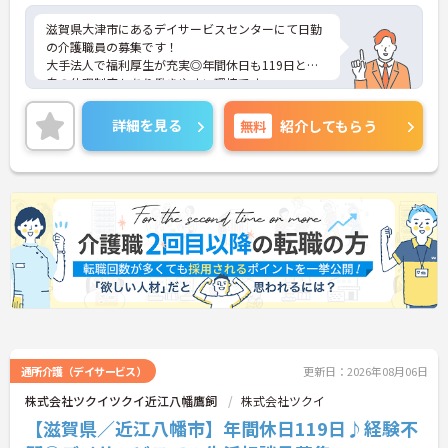
滋賀県大津市にあるデイサービスセンターにて日勤
の介護職員の募集です！
大手法人で福利厚生が充実◎年間休日も119日と独
自の休暇制度もあり働きやすい環境です。
ご興味のある方には、面接対策ポイントなどさらに
詳細をお話いたしますので、お気軽にご相談くださ
詳細を見る
無料
紹介してもらう
い。
通所介護（デイサービス）
更新日：2026年08月06日
株式会社ツクイツクイ近江八幡鷹飼
株式会社ツクイ
【滋賀県／近江八幡市】年間休日119日♪経験不