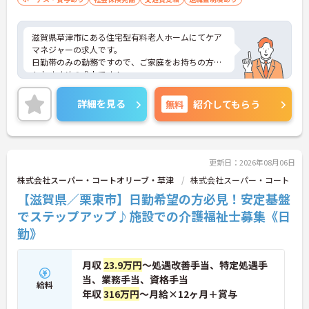
・年間休日111日以上・シフトは柔軟に対応してお
り、有給と組み合わせて海外旅行に行くスタッフも
いる職場です
滋賀県草津市にある住宅型有料老人ホームにてケア
・インカム導入によりスタッフ間のフリーハンド連
マネジャーの求人です。
絡・情報共有が可能、また、睡眠センサー・アレク
日勤帯のみの勤務ですので、ご家庭をお持ちの方に
サ等IoT機器を活用し、業務効率化と質の高いケアを
もおすすめの求人です！
両立しています
賞与は計3.0ヶ月分の支給実績がございますので、高
・従業員満足度調査を定期実施し、スタッフの声を
いモチベーションを保ちながらご勤務出来ます！
詳細を見る
無料
紹介してもらう
制度に反映する文化があります
ご興味ある方には、面接対策ポイントなど、さらに
・エリアマネージャー・社長が定期的にホームを周
詳細をお話しいたしますのでお気軽にご相談くださ
り、スタッフと直接意見交換をしています
い！
【育児・家庭との両立を本気でサポートしている職
場です】
更新日：2026年08月06日
・育休取得率100%・育休後就業復帰率100%と、育
株式会社スーパー・コートオリーブ・草津
株式会社スーパー・コート
児と仕事を両立できる体制が整っています
・育児短時間勤務が小学4年生まで利用でき、法令よ
【滋賀県／栗東市】日勤希望の方必見！安定基盤
り長い期間サポートを受けることができます
でステップアップ♪施設での介護福祉士募集《日
・「くるみん」「えるぼし」「トモニン」の3つの
勤》
厚生労働省認定を取得しており、ライフステージに
合わせた長期就業が実現できる職場です
月収
23.9万円
～処遇改善手当、特定処遇手
当、業務手当、資格手当
給料
年収
316万円
～月給×12ヶ月＋賞与