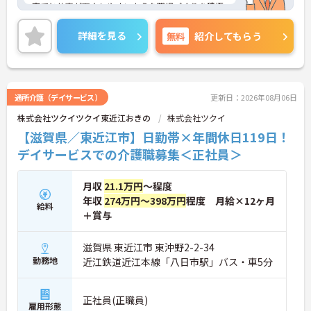
育てと仕事が両立しやすいような職場づくりを積極
的に行っています。
ご興味ある方には、面接対策ポイントなど、さらに
詳細を見る
無料
紹介してもらう
詳細をお話しいたしますのでお気軽にご相談くださ
い！
通所介護（デイサービス）
更新日：2026年08月06日
株式会社ツクイツクイ東近江おきの
株式会社ツクイ
【滋賀県／東近江市】日勤帯×年間休日119日！
デイサービスでの介護職募集＜正社員＞
月収
21.1万円
～程度
年収
274万円～398万円
程度 月給×12ヶ月
給料
＋賞与
滋賀県 東近江市 東沖野2-2-34
勤務地
近江鉄道近江本線「八日市駅」バス・車5分
正社員(正職員)
雇用形態