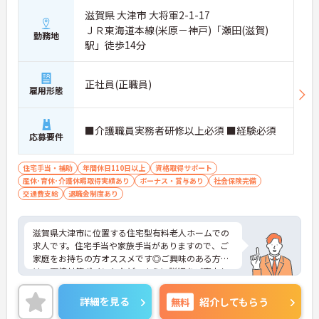
滋賀県 大津市 大将軍2-1-17
ＪＲ東海道本線(米原－神戸)「瀬田(滋賀)
勤務地
駅」徒歩14分
正社員(正職員)
雇用形態
■介護職員実務者研修以上必須 ■経験必須
応募要件
住宅手当・補助
年間休日110日以上
資格取得サポート
産休･育休･介護休暇取得実績あり
ボーナス・賞与あり
社会保険完備
交通費支給
退職金制度あり
滋賀県大津市に位置する住宅型有料老人ホームでの
求人です。住宅手当や家族手当がありますので、ご
家庭をお持ちの方オススメです◎ご興味のある方に
は、面接対策ポイントなど、さらに詳細をご案内し
ますのでお気軽にご相談ください！
詳細を見る
無料
紹介してもらう