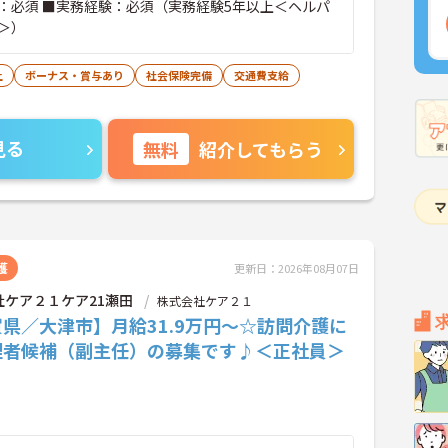
：必須 ■実務経験：必須（実務経験5年以上＜ヘルパ
＞）
上
ボーナス・賞与あり
社会保険完備
交通費支給
見る
無料
紹介してもらう
護
更新日：2026年08月07日
社ケア２１ケア21瀬田
株式会社ケア２１
県／大津市】月給31.9万円～☆訪問介護に
理者候補（副主任）の募集です♪＜正社員＞