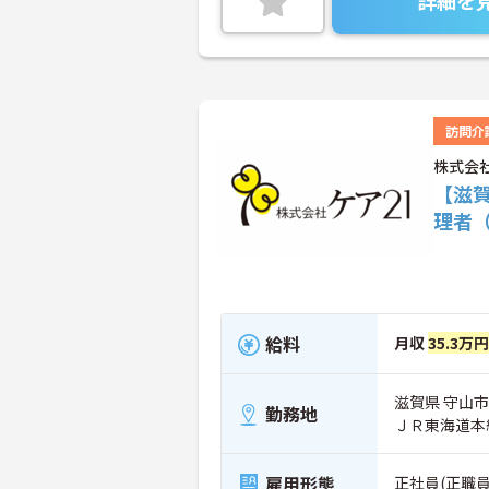
詳細を
訪問介
株式会
【滋
理者
給料
月収
35.3万円
滋賀県 守山市 
勤務地
ＪＲ東海道本線
雇用形態
正社員(正職員