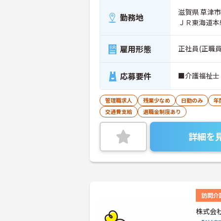
滋賀県 草津市 
勤務地
ＪＲ東海道本線
雇用形態
正社員(正職員
応募要件
■介護福祉士 
管理職求人
残業少なめ
日勤のみ
年
交通費支給
退職金制度あり
詳細を
訪問介
株式会