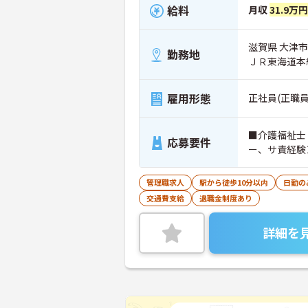
給料
月収
31.9万円
滋賀県 大津市 
勤務地
ＪＲ東海道本
雇用形態
正社員(正職員
■介護福祉士
応募要件
ー、サ責経験
管理職求人
駅から徒歩10分以内
日勤の
交通費支給
退職金制度あり
詳細を