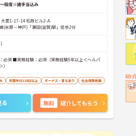
～程度※諸手当込み
大萱1-17-14 松政ビル2-A
線(米原－神戸)「瀬田(滋賀)駅」徒歩2分
)
：必須 ■実務経験：必須（実務経験5年以上＜ヘルパ
＞）
み
年間休日110日以上
ボーナス・賞与あり
社会保険完備
見る
無料
紹介してもらう