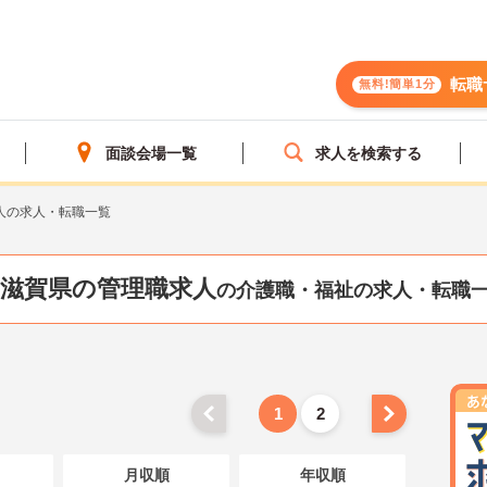
転職
無料!簡単1分
面談会場一覧
求人を検索する
人の求人・転職一覧
滋賀県の管理職求人
の介護職・福祉の求人・転職
1
2
月収順
年収順