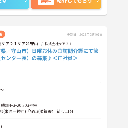
見る
無料
紹介してもらう
護
更新日：2026年08月07日
社ケア２１ケア21守山
株式会社ケア２１
賀県／守山市】日曜お休み◎訪問介護にて管
（センター長）の募集♪＜正社員＞
～
勝部4-3-20 203号室
(米原－神戸)「守山(滋賀)駅」徒歩11分
)