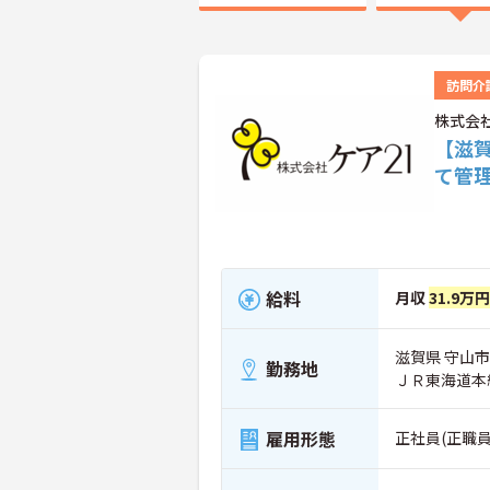
訪問介
株式会
【滋賀
て管
給料
月収
31.9万円
滋賀県 守山市 
勤務地
ＪＲ東海道本線
雇用形態
正社員(正職員