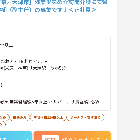
賀県／大津市】残業少なめ☆訪問介護にて管
候補（副主任）の募集です♪＜正社員＞
～以上
梅林2-3-16 松風ビル1F
線(米原－神戸)「大津駅」徒歩5分
)
必須 ■実務経験5年以上(ヘルパー、サ責経験) 必須
なめ
日勤のみ
年間休日110日以上
ボーナス・賞与あり
り