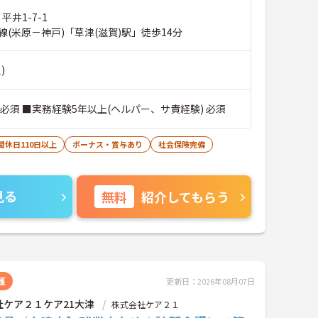
平井1-7-1
(米原－神戸)「草津(滋賀)駅」徒歩14分
)
必須 ■実務経験5年以上(ヘルパー、サ責経験) 必須
間休日110日以上
ボーナス・賞与あり
社会保険完備
見る
無料
紹介してもらう
護
更新日：2026年08月07日
社ケア２１ケア21大津
株式会社ケア２１