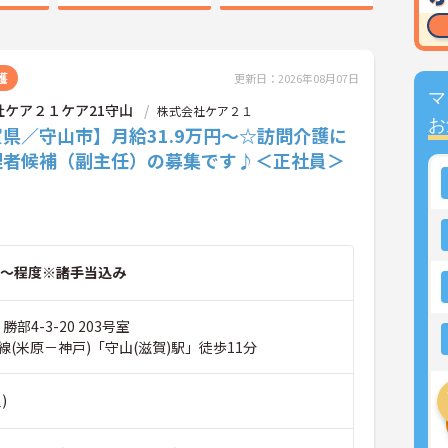
護
更新日：2026年08月07日
マ
社ケア２１ケア21守山
株式会社ケア２１
お
県／守山市】月給31.9万円～☆訪問介護に
理者候補（副主任）の募集です♪＜正社員＞
～程度※諸手当込み
勝部4-3-20 203号室
(米原－神戸)「守山(滋賀)駅」徒歩11分
)