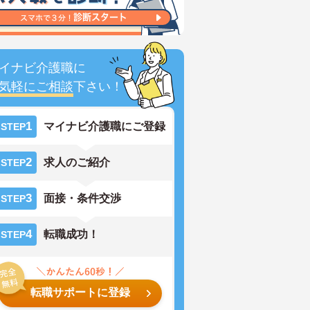
イナビ介護職に
気軽にご相談
下さい！
1
マイナビ介護職にご登録
STEP
2
求人のご紹介
STEP
3
面接・条件交渉
STEP
4
転職成功！
STEP
転職サポートに登録