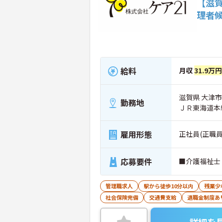
【滋
理者
給料
月収
31.9万円
滋賀県 大津市 
勤務地
ＪＲ東海道本
雇用形態
正社員(正職員
応募要件
■介護福祉士 
管理職求人
駅から徒歩10分以内
残業少
社会保険完備
交通費支給
退職金制度あ