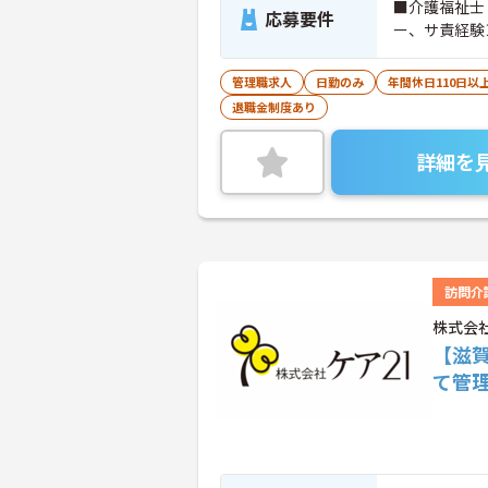
■介護福祉士
応募要件
ー、サ責経験
管理職求人
日勤のみ
年間休日110日以
退職金制度あり
詳細を
訪問介
株式会
【滋賀
て管