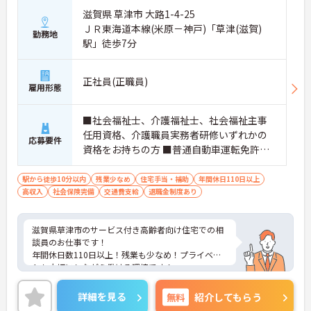
滋賀県 草津市 大路1-4-25
ＪＲ東海道本線(米原－神戸)「草津(滋賀)
勤務地
駅」徒歩7分
正社員(正職員)
雇用形態
■社会福祉士、介護福祉士、社会福祉主事
任用資格、介護職員実務者研修いずれかの
応募要件
資格をお持ちの方 ■普通自動車運転免許（A
T限定可） ■パソコンスキル（エクセル、
ワード等）
駅から徒歩10分以内
残業少なめ
住宅手当・補助
年間休日110日以上
高収入
社会保険完備
交通費支給
退職金制度あり
滋賀県草津市のサービス付き高齢者向け住宅での相
談員のお仕事です！
年間休日数110日以上！残業も少なめ！プライベー
トも大切にしながら働ける環境です！
ご興味ある方には、面接のポイントなど、さらに詳
細をお話致しますのでお気軽にご相談ください。
詳細を見る
無料
紹介してもらう