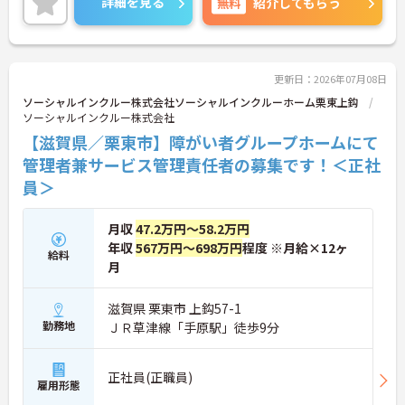
詳細を見る
無料
紹介してもらう
働ける環境です。職場では20代から60代まで幅広い
年代のスタッフがそれぞれの経験を活かして活躍し
ています。一般社員研修や外部勉強会受講支援な
ど、スキルアップを支える制度が整っているため安
心です。また、請求・申請業務は本社専門部署が一
更新日：2026年07月08日
括対応するため、利用者さまへの支援に集中できま
ソーシャルインクルー株式会社ソーシャルインクルーホーム栗東上鈎
す。キャリアアップを目指したい方、プライベート
ソーシャルインクルー株式会社
と両立しながら専門性を高めたい方におすすめで
【滋賀県／栗東市】障がい者グループホームにて
す。ご興味のある方は詳細等をお伝えしますので、
お気軽にお問い合わせください。
管理者兼サービス管理責任者の募集です！＜正社
員＞
月収
47.2万円～58.2万円
年収
567万円～698万円
程度 ※月給×12ヶ
給料
月
滋賀県 栗東市 上鈎57-1
勤務地
ＪＲ草津線「手原駅」徒歩9分
正社員(正職員)
雇用形態