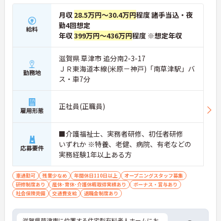
月収
28.5万円～30.4万円
程度 諸手当込・夜
勤4回想定
給料
年収
399万円～436万円
程度 ※想定年収
滋賀県 草津市 追分南2-3-17
ＪＲ東海道本線(米原－神戸)「南草津駅」バ
勤務地
ス・車7分
正社員(正職員)
雇用形態
■介護福祉士、実務者研修、初任者研修
いずれか ※特養、老健、病院、有老などの
応募要件
実務経験1年以上ある方
車通勤可
残業少なめ
年間休日110日以上
オープニングスタッフ募集
研修制度あり
産休･育休･介護休暇取得実績あり
ボーナス・賞与あり
社会保険完備
交通費支給
退職金制度あり
滋賀県草津市に位置する住宅型有料老人ホームにお