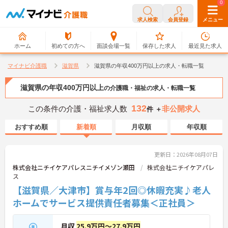
0
0
求人検索
会員登録
メニュー
ホーム
初めての方へ
面談会場一覧
保存した求人
最近見た求人
マイナビ介護職
滋賀県
滋賀県の年収400万円以上の求人・転職一覧
滋賀県の年収400万円以上
の介護職・福祉の求人・転職一覧
132
この条件の介護・福祉求人数
非公開求人
件 ＋
おすすめ順
新着順
月収順
年収順
更新日：2026年08月07日
株式会社ニチイケアパレスニチイメゾン瀬田
株式会社ニチイケアパレ
ス
【滋賀県／大津市】賞与年2回◎休暇充実♪老人
ホームでサービス提供責任者募集＜正社員＞
月収
25.9万円～27.9万円