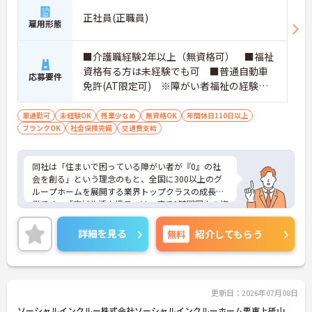
正社員(正職員)
雇用形態
■介護職経験2年以上（無資格可） ■福祉
資格有る方は未経験でも可 ■普通自動車
応募要件
免許(AT限定可) ※障がい者福祉の経験は
不問です。※実務経験2年以上の方、障がい
者福祉に関する経験をお持ちの方大歓迎
車通勤可
未経験OK
残業少なめ
無資格OK
年間休日110日以上
ブランクOK
社会保険完備
交通費支給
同社は「住まいで困っている障がい者が『0』の社
会を創る」という理念のもと、全国に300以上のグ
ループホームを展開する業界トップクラスの成長企
業です。「広域生活支援員」は、車で1時間圏内の複
数施設を横断的に担当し、現場支援とパートスタッ
フのサポートを行うハイクラスなポジションです。
詳細を見る
無料
紹介してもらう
最新設備とバリアフリーが完備され、スタッフの身
体的負担が少なく、広域手当5万円が付与されるこ
とで高い給与水準を実現しています。年間休日114
日の確保や、献立・レシピの完全標準化による業務
効率化など、ワークライフバランスを保ちながら定
更新日：2026年07月08日
年70歳まで長期的に活躍できる制度が盤石に整って
ソーシャルインクルー株式会社ソーシャルインクルーホーム栗東上砥山