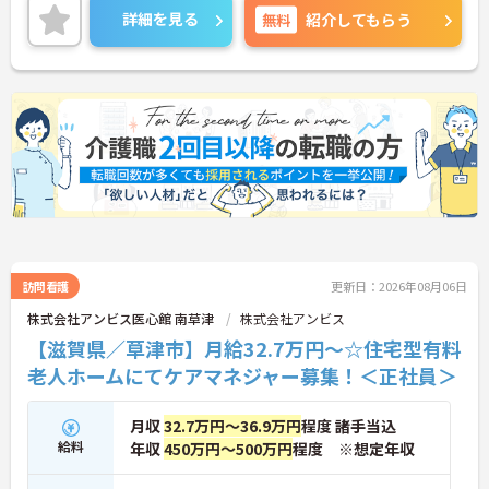
詳細を見る
無料
紹介してもらう
訪問看護
更新日：2026年08月06日
株式会社アンビス医心館 南草津
株式会社アンビス
【滋賀県／草津市】月給32.7万円～☆住宅型有料
老人ホームにてケアマネジャー募集！＜正社員＞
月収
32.7万円～36.9万円
程度 諸手当込
給料
年収
450万円～500万円
程度 ※想定年収