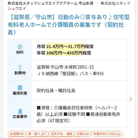
株式会社スタッフシュウエイアクアホーム 守山水保
株式会社スタッフ
シュウエイ
【滋賀県／守山市】日勤のみ◎賞与あり♪住宅型
有料老人ホームで介護職員の募集です〈契約社
員〉
月収
21.4万円～31.7万円
程度
給料
年収
306万円～430万円
程度
滋賀県 守山市 水保町2891-15
勤務地
ＪＲ湖西線「堅田駅」バス・車9分
契約社員・嘱託社員
雇用形態
■資格：介護職員初任者研修（ヘルパー2
級）以上必須 ■経験不問 ■普通自動車免許
応募要件
必須（AT限定可）
未経験OK
寮・借り上げ
住宅手当・補助
日勤のみ
年間休日110日以上