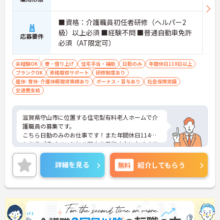
■資格：介護職員初任者研修（ヘルパー2
級）以上必須 ■経験不問 ■普通自動車免許
応募要件
必須（AT限定可）
未経験OK
寮・借り上げ
住宅手当・補助
日勤のみ
年間休日110日以上
ブランクOK
資格取得サポート
研修制度あり
産休･育休･介護休暇取得実績あり
ボーナス・賞与あり
社会保険完備
交通費支給
滋賀県守山市に位置する住宅型有料老人ホームで介
護職員の募集です。
こちら日勤のみのお仕事です！また年間休日114日
もありプライベートとの両立を目指す方におすすめ
の環境です◎
昇給や賞与制度があり、頑張りが評価されてしっか
詳細を見る
無料
紹介してもらう
りと職員に還元されます。さらに福利厚生も充実し
ているのは嬉しいポイントです◎
こちらの求人にご興味がございましたら面接のポイ
ントもお伝えしますので是非ご応募お待ちしており
ます。