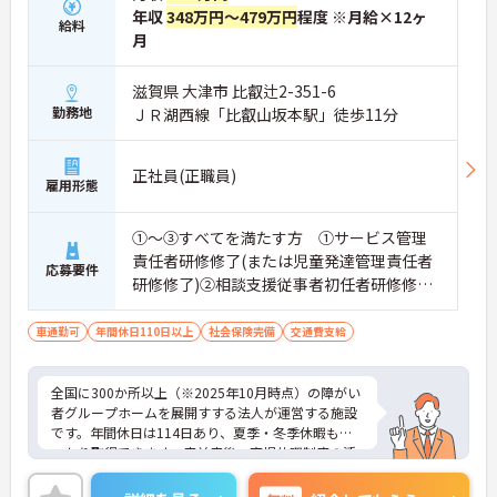
ームのパートスタッフの教育やサポートにも携わる
年収
348万円～479万円
程度 ※月給×12ヶ
給料
ことができ、現場の介助業務にとどまらず、施設運
月
営や人材育成の視点を養うことで、将来のエリアマ
ネージャー候補としてのステップアップに直結しま
す。
滋賀県 大津市 比叡辻2-351-6
・定年70歳、再雇用75歳までという業界屈指の制度
勤務地
ＪＲ湖西線「比叡山坂本駅」徒歩11分
があり、20代から60代まで幅広い年代が活躍してい
ます。年間休日も114日確保されているため、無理
なく長期的なキャリアを築いていただけます。
正社員(正職員)
雇用形態
・全施設がバリアフリー設計かつ最新設備を備えて
おり、清潔感にあふれた美しい環境です。ハード面
に加え、ソフト面でも「献立の事前決定・レシピ完
①～③すべてを満たす方 ①サービス管理
備」により現場の負担が大幅に軽減されています。
責任者研修修了(または児童発達管理責任者
ご利用者様の安全性はもちろん、働くスタッフにと
応募要件
研修修了)②相談支援従事者初任者研修修了
っても身体的負担が少なく、高いモチベーションを
(または相談支援従事者実務者研修修了)③普
保って業務に集中できます。
通自動車運転免許(AT限定可)
車通勤可
年間休日110日以上
社会保険完備
交通費支給
全国に300か所以上（※2025年10月時点）の障がい
者グループホームを展開すする法人が運営する施設
です。年間休日は114日あり、夏季・冬季休暇もし
っかり取得できます。産前産後・育児休暇制度の活
用実績も豊富で、子育て中の方も多数活躍してお
り、ライフステージに変化があっても安心して長く