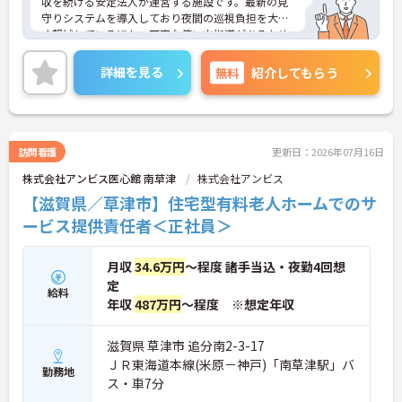
収を続ける安定法人が運営する施設です。最新の見
守りシステムを導入しており夜間の巡視負担を大き
く軽減しているほか、丁寧な使い方指導があるため
安心して業務を始められます。月平均残業10時間程
度、住宅手当や子供手当、1食300円の食事補助など
詳細を見る
無料
紹介してもらう
生活を支える福利厚生が大変充実しています。『ハ
タラクエール2023』の認証も取得しており、資格取
得支援や職種別研修制度を通じて着実なキャリアア
ップを目指せます。有資格者の方がそのスキルを存
分に活かし、ご自身の生活も大切にしながら長期的
訪問看護
更新日：2026年07月16日
に活躍できるおすすめの環境です。
株式会社アンビス医心館 南草津
株式会社アンビス
★おすすめPOINT★
【滋賀県／草津市】住宅型有料老人ホームでのサ
【安定した経営基盤とキャリア支援】
ービス提供責任者＜正社員＞
・全国140以上の施設を展開し連続増収を続ける安
定法人が運営しています
・資格取得支援や職種別研修制度があり有資格者の
月収
34.6万円
～程度 諸手当込・夜勤4回想
スキルアップを応援しています
定
・資格手当や処遇改善手当が充実！昇格実績もあり
給料
年収
487万円
～程度 ※想定年収
頑張りがしっかり評価される風通しの良い環境です
【最新設備による負担軽減と働きやすさ】
滋賀県 草津市 追分南2-3-17
・最新の見守りシステム導入により夜勤時の巡視の
ＪＲ東海道本線(米原－神戸)「南草津駅」バ
勤務地
手間を大きく軽減しています
ス・車7分
・機器の導入にあたっては誰でも使いこなせるよう