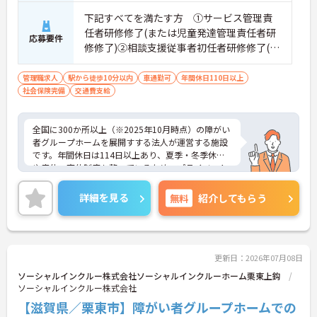
下記すべてを満たす方 ①サービス管理責
任者研修修了(または児童発達管理責任者研
応募要件
修修了)②相談支援従事者初任者研修修了(ま
たは相談支援従事者実務者研修修了)③普通
自動車運転免許(AT限定可)
管理職求人
駅から徒歩10分以内
車通勤可
年間休日110日以上
社会保険完備
交通費支給
全国に300か所以上（※2025年10月時点）の障がい
者グループホームを展開すする法人が運営する施設
です。年間休日は114日以上あり、夏季・冬季休暇
や産休・育休制度も整っているため、プライベート
を大切にしながら長く働けます。20代からシニアま
で幅広い年代のスタッフが活躍しており、子育て中
詳細を見る
無料
紹介してもらう
の方も多いので、お互いに協力し合える温かい雰囲
気です。研修制度や外部勉強会の受講支援もあり、
働きながらスキルアップを目指せる環境が魅力。請
求業務は本社が一括対応するため、ご利用者さまの
支援やスタッフの育成といった現場のマネジメント
更新日：2026年07月08日
業務に集中できます。これまでの経験や資格を活か
ソーシャルインクルー株式会社ソーシャルインクルーホーム栗東上鈎
し、安定した環境でキャリアを築きたい方をお待ち
ソーシャルインクルー株式会社
しています。ご興味のある方は詳細等をお伝えしま
【滋賀県／栗東市】障がい者グループホームでの
すので、お気軽にお問い合わせください。