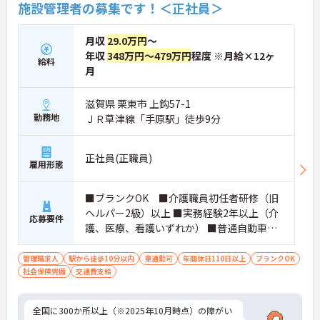
施設管理者の募集です！＜正社員＞
月収
29.0万円
～
年収
348万円～479万円
程度 ※月給×12ヶ
給料
月
滋賀県 栗東市 上鈎57-1
勤務地
ＪＲ草津線「手原駅」徒歩9分
正社員(正職員)
雇用形態
■ブランクOK ■介護職員初任者研修（旧
ヘルパー2級）以上 ■実務経験2年以上（介
応募要件
護、医療、看護いずれか） ■普通自動車運
転免許(AT限定可) ※管理業務に就かれて
いた方歓迎
管理職求人
駅から徒歩10分以内
車通勤可
年間休日110日以上
ブランクOK
社会保険完備
交通費支給
全国に300か所以上（※2025年10月時点）の障がい