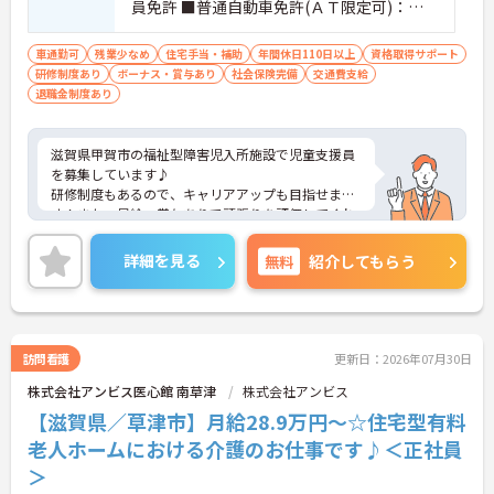
員免許 ■普通自動車免許(ＡＴ限定可)：必
須 ■経験必須
車通勤可
残業少なめ
住宅手当・補助
年間休日110日以上
資格取得サポート
研修制度あり
ボーナス・賞与あり
社会保険完備
交通費支給
退職金制度あり
滋賀県甲賀市の福祉型障害児入所施設で児童支援員
を募集しています♪
研修制度もあるので、キャリアアップも目指せま
す！また、昇給・賞与ありで頑張りを評価してくれ
る職場です◎
完全週休2日制、年間休日119日でプライベートの時
詳細を見る
無料
紹介してもらう
間も確保できます★
ご興味のある方は、面接のポイントをお伝えします
のでご連絡ください！
訪問看護
更新日：2026年07月30日
株式会社アンビス医心館 南草津
株式会社アンビス
【滋賀県／草津市】月給28.9万円～☆住宅型有料
老人ホームにおける介護のお仕事です♪＜正社員
＞