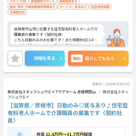
ブランクOK
資格取得サポート
研修制度あり
産休･育休･介護休暇取得実績あり
ボーナス・賞与あり
社会保険完備
交通費支給
滋賀県守山市に位置する住宅型有料老人ホームで介
護職員の募集です〈契約社員〉
こちら日勤のみのお仕事です！また年間休日114日
もありプライベートとの両立を目指す方におすすめ
の環境です◎
昇給や賞与制度があり、頑張りが評価されてしっか
詳細を見る
無料
紹介してもらう
りと職員に還元されます。さらに福利厚生も充実し
ているのは嬉しいポイントです◎
こちらの求人にご興味がございましたら面接のポイ
ントもお伝えしますので是非ご応募お待ちしており
ます。
更新日：2026年07月23日
株式会社スタッフシュウエイアクアホーム 彦根野田山
株式会社スタッ
フシュウエイ
【滋賀県／彦根市】日勤のみ◎賞与あり♪住宅型
有料老人ホームで介護職員の募集です〈契約社
員〉
月収
21.4万円～31.7万円
程度