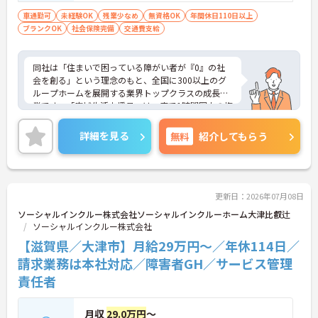
上の方、実務経験2年以上の方、障がい者福
車通勤可
未経験OK
残業少なめ
無資格OK
年間休日110日以上
ブランクOK
社会保険完備
祉に関する経験をお持ちの方大歓迎
交通費支給
同社は「住まいで困っている障がい者が『0』の社
会を創る」という理念のもと、全国に300以上のグ
ループホームを展開する業界トップクラスの成長企
業です。「広域生活支援員」は、車で1時間圏内の複
数施設を横断的に担当し、現場支援とパートスタッ
フのサポートを行うハイクラスなポジションです。
詳細を見る
無料
紹介してもらう
最新設備とバリアフリーが完備され、スタッフの身
体的負担が少なく、広域手当5万円が付与されるこ
とで高い給与水準を実現しています。年間休日114
日の確保や、献立・レシピの完全標準化による業務
効率化など、ワークライフバランスを保ちながら定
更新日：2026年07月08日
年70歳まで長期的に活躍できる制度が盤石に整って
ソーシャルインクルー株式会社ソーシャルインクルーホーム大津比叡辻
います。複数施設を経験することで培われるマネジ
ソーシャルインクルー株式会社
メント視点は、将来的なエリアマネージャーへのキ
【滋賀県／大津市】月給29万円～／年休114日／
ャリアアップにも直結しており、最新の環境で専門
性を発揮したいプロフェッショナルの方にお勧めで
請求業務は本社対応／障害者GH／サービス管理
す。
責任者
★おすすめPOINT★
・広域支援員として複数のホームを巡るため、各ホ
月収
29.0万円
～