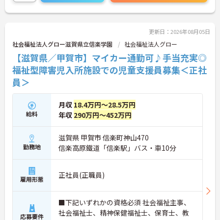
更新日：2026年08月05日
社会福祉法人グロー滋賀県立信楽学園
社会福祉法人グロー
【滋賀県／甲賀市】マイカー通勤可♪手当充実◎
福祉型障害児入所施設での児童支援員募集＜正社
員＞
月収
18.4万円～28.5万円
給料
年収
290万円～452万円
滋賀県 甲賀市 信楽町神山470
勤務地
信楽高原鐵道「信楽駅」バス・車10分
正社員(正職員)
雇用形態
■下記いずれかの資格必須 社会福祉主事、
社会福祉士、精神保健福祉士、保育士、教
応募要件