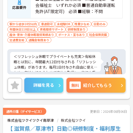
会福祉士 いずれか必須 ■普通自動車運転
応募要件
免許(AT限定可) 必須 ■経験：不問
駅から徒歩10分以内
車通勤可
未経験OK
残業少なめ
日勤のみ
年間休日110日以上
資格取得サポート
研修制度あり
産休･育休･介護休暇取得実績あり
ボーナス・賞与あり
社会保険完備
交通費支給
退職金制度あり
＜リフレッシュ休暇でプライベートも充実＞有給休
暇とは別に、年間最大12日付与される「リフレッシ
ュ休暇」があります。毎月1日付与され自由に使える
ため、有給と組み合わせて連休を取得し、旅行や趣
味を楽しむスタッフも多くいます。夜勤がなく日勤
のみの勤務なので、生活リズムも整えやすく、仕事
詳細を見る
無料
紹介してもらう
とプライベートのメリハリをつけて無理なく働けま
す。
＜将来を見据えた多彩なキャリアパスと待遇＞「介
護のスペシャリスト」「管理職」「他職種へのチャ
レンジ」など、希望に合わせた多彩なキャリアプラ
通所介護（デイサービス）
更新日：2026年08月06日
ンが用意されています。階層別の研修や資格取得支
株式会社ツクイツクイ南草津
株式会社ツクイ
援制度があり、働きながらスキルアップが可能で
す。
【 滋賀県／草津市】日勤◎研修制度・福利厚生