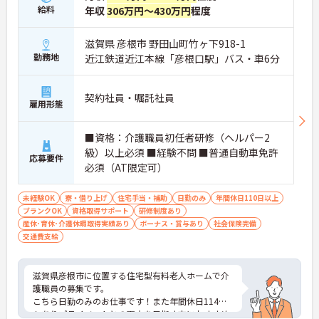
給料
年収
306万円～430万円
程度
滋賀県 彦根市 野田山町竹ヶ下918-1
勤務地
近江鉄道近江本線「彦根口駅」バス・車6分
契約社員・嘱託社員
雇用形態
■資格：介護職員初任者研修（ヘルパー2
級）以上必須 ■経験不問 ■普通自動車免許
応募要件
必須（AT限定可）
未経験OK
寮・借り上げ
住宅手当・補助
日勤のみ
年間休日110日以上
ブランクOK
資格取得サポート
研修制度あり
産休･育休･介護休暇取得実績あり
ボーナス・賞与あり
社会保険完備
交通費支給
滋賀県彦根市に位置する住宅型有料老人ホームで介
護職員の募集です。
こちら日勤のみのお仕事です！また年間休日114日
もありプライベートとの両立を目指す方におすすめ