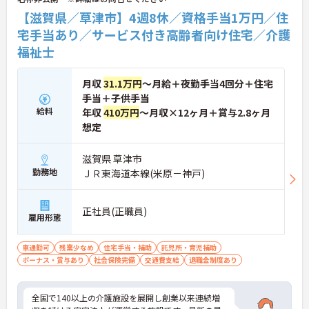
【滋賀県／草津市】4週8休／資格手当1万円／住
宅手当あり／サービス付き高齢者向け住宅／介護
福祉士
月収
31.1万円
～月給＋夜勤手当4回分＋住宅
手当＋子供手当
給料
年収
410万円
～月収×12ヶ月＋賞与2.8ヶ月
想定
滋賀県 草津市
勤務地
ＪＲ東海道本線(米原－神戸)
正社員(正職員)
雇用形態
車通勤可
残業少なめ
住宅手当・補助
託児所・育児補助
ボーナス・賞与あり
社会保険完備
交通費支給
退職金制度あり
全国で140以上の介護施設を展開し創業以来連続増