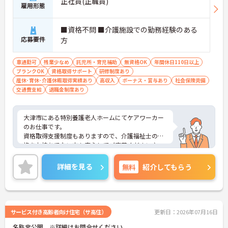
正社員(正職員)
雇用形態
■資格不問 ■介護施設での勤務経験のある
応募要件
方
車通勤可
残業少なめ
託児所・育児補助
無資格OK
年間休日110日以上
ブランクOK
資格取得サポート
研修制度あり
産休･育休･介護休暇取得実績あり
高収入
ボーナス・賞与あり
社会保険完備
交通費支給
退職金制度あり
大津市にある特別養護老人ホームにてケアワーカー
のお仕事です。
資格取得支援制度もありますので、介護福祉士の資
格をお持ちでない方も安心してご応募ください♪
残業もほとんどございませんのでプライベートや家
庭との両立もしやすい環境です。
詳細を見る
無料
紹介してもらう
ご興味がある方は是非一度マイナビまでお問い合わ
せください。さらに詳細などお伝えします！
サービス付き高齢者向け住宅（サ高住）
更新日：2026年07月16日
名称非公開 ※詳細はお問合せください