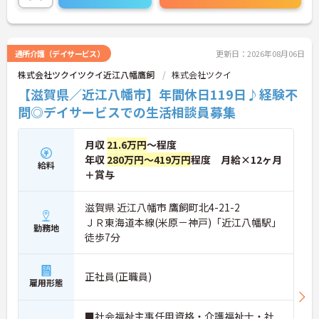
詳細をお話しいたしますのでお気軽にご相談くださ
い！
通所介護（デイサービス）
更新日：2026年08月06日
株式会社ツクイツクイ近江八幡鷹飼
株式会社ツクイ
【滋賀県／近江八幡市】年間休日119日♪経験不
問◎デイサービスでの生活相談員募集
月収
21.6万円
～程度
年収
280万円～419万円
程度 月給×12ヶ月
給料
＋賞与
滋賀県 近江八幡市 鷹飼町北4-21-2
ＪＲ東海道本線(米原－神戸)「近江八幡駅」
勤務地
徒歩7分
正社員(正職員)
雇用形態
■社会福祉主事任用資格・介護福祉士・社