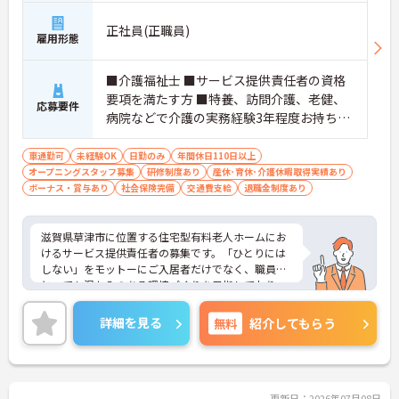
丁寧な指導を実施しています
【生活を支える充実の福利厚生】
正社員(正職員)
・住宅手当や子供手当などご家族の生活もサポート
雇用形態
する手当を完備しています
・1食300円で施設と同じ食事が食べられる食事補助
■介護福祉士 ■サービス提供責任者の資格
制度を利用できます ・徒歩や自転車の通勤手当も用
要項を満たす方 ■特養、訪問介護、老健、
意しています
応募要件
病院などで介護の実務経験3年程度お持ちの
方 ※サービス提供責任者未経験も可（サ責
未経験スタートの実績多数）
車通勤可
未経験OK
日勤のみ
年間休日110日以上
オープニングスタッフ募集
研修制度あり
産休･育休･介護休暇取得実績あり
ボーナス・賞与あり
社会保険完備
交通費支給
退職金制度あり
滋賀県草津市に位置する住宅型有料老人ホームにお
けるサービス提供責任者の募集です。「ひとりには
しない」をモットーにご入居者だけでなく、職員に
とっても温かみのある環境づくりを目指しており、
ご利用者一人ひとりに寄り添ってサービスを提供し
ていただける方を募集しています。サービス提供責
詳細を見る
無料
紹介してもらう
任者の経験がなくスタートされた方も多数いらっし
ゃいます。
ご興味のある方には、面接対策ポイントなど、さら
に詳細をお話しいたしますのでお気軽にご相談くだ
さい！
更新日：2026年07月08日