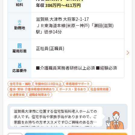
給料
年収
386万円～411万円
滋賀県 大津市 大将軍2-1-17
ＪＲ東海道本線(米原－神戸)「瀬田(滋賀)
勤務地
駅」徒歩14分
正社員(正職員)
雇用形態
■介護職員実務者研修以上必須 ■経験必須
応募要件
住宅手当・補助
年間休日110日以上
資格取得サポート
産休･育休･介護休暇取得実績あり
ボーナス・賞与あり
社会保険完備
交通費支給
退職金制度あり
滋賀県大津市に位置する住宅型有料老人ホームでの
求人です。住宅手当や家族手当がありますので、ご
家庭をお持ちの方オススメです◎ご興味のある方に
は、面接対策ポイントなど、さらに詳細をご案内し
ますのでお気軽にご相談ください！