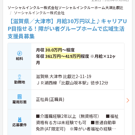
ソーシャルインクルー株式会社ソーシャルインクルーホーム大津比叡辻
ソーシャルインクルー株式会社
【滋賀県／大津市】月給30万円以上♪キャリアU
P目指せる！障がい者グループホームで広域生活
支援員募集
月収
30.0万円
～程度
年収
361万円～419万円
程度 ※月給×12ヶ
給料
月
滋賀県 大津市 比叡辻2-11-19
勤務地
ＪＲ湖西線「比叡山坂本駅」徒歩12分
正社員(正職員)
雇用形態
■介護職経験2年以上（無資格可） ■福祉
資格有る方は未経験でも可 ■普通自動車
応募要件
免許(AT限定可) ※障がい者福祉の経験は
不問です。※初任者研修資格 ヘルパー2級以