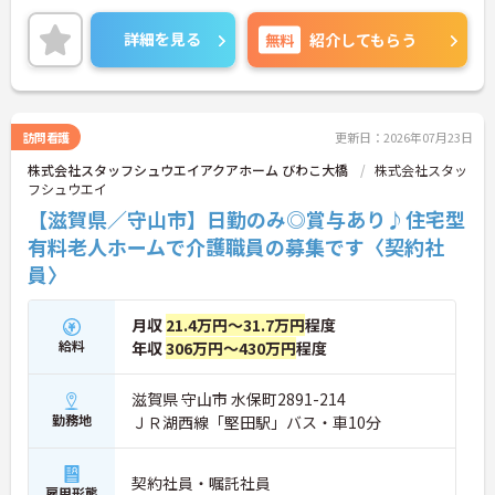
の環境です◎
昇給や賞与制度があり、頑張りが評価されてしっか
詳細を見る
無料
紹介してもらう
りと職員に還元されます。さらに福利厚生も充実し
ているのは嬉しいポイントです◎
こちらの求人にご興味がございましたら面接のポイ
ントもお伝えしますので是非ご応募お待ちしており
ます。
訪問看護
更新日：2026年07月23日
株式会社スタッフシュウエイアクアホーム びわこ大橋
株式会社スタッ
フシュウエイ
【滋賀県／守山市】日勤のみ◎賞与あり♪住宅型
有料老人ホームで介護職員の募集です〈契約社
員〉
月収
21.4万円～31.7万円
程度
給料
年収
306万円～430万円
程度
滋賀県 守山市 水保町2891-214
勤務地
ＪＲ湖西線「堅田駅」バス・車10分
契約社員・嘱託社員
雇用形態