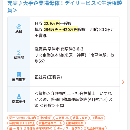
充実♪大手企業場母体！デイサービス＜生活相談
員＞
月収
22.9万円
～程度
年収
296万円～420万円
程度 月給×12ヶ月
給料
＋賞与
滋賀県 草津市 南草津2-6-3
ＪＲ東海道本線(米原－神戸)「南草津駅」徒
勤務地
歩6分
正社員(正職員)
雇用形態
＜資格＞介護福祉士・社会福祉士 いずれ
か必須、普通自動車運転免許(AT限定可) 必
応募要件
須 ＜経験＞不問
駅から徒歩10分以内
車通勤可
未経験OK
残業少なめ
日勤のみ
年間休日110日以上
資格取得サポート
研修制度あり
産休･育休･介護休暇取得実績あり
ボーナス・賞与あり
社会保険完備