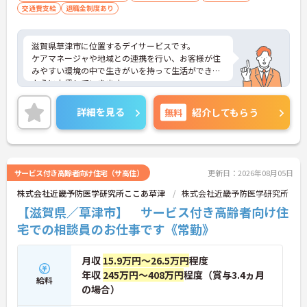
交通費支給
退職金制度あり
滋賀県草津市に位置するデイサービスです。
ケアマネージャや地域との連携を行い、お客様が住
みやすい環境の中で生きがいを持って生活ができる
ように支援していきます。
大手企業ならではの研修制度・福利厚生もあり、安
心して長くお勤めいただけます。
詳細を見る
無料
紹介してもらう
ご興味のある方には、面接対策ポイントなど、さら
に詳細をお話しいたしますのでお気軽にご相談くだ
さい！
サービス付き高齢者向け住宅（サ高住）
更新日：2026年08月05日
株式会社近畿予防医学研究所ここあ草津
株式会社近畿予防医学研究所
【滋賀県／草津市】 サービス付き高齢者向け住
宅での相談員のお仕事です《常勤》
月収
15.9万円～26.5万円
程度
年収
245万円～408万円
程度（賞与3.4ヵ月
給料
の場合）