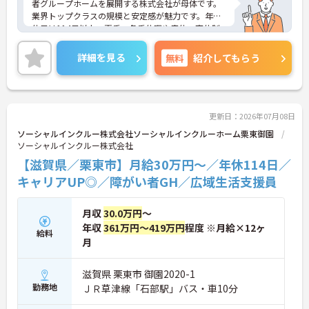
者グループホームを展開する株式会社が母体です。
業界トップクラスの規模と安定感が魅力です。年間
休日は114日以上、夏季・冬季休暇や産休・育休制
度もしっかり整っており、プライベートとの両立も
可能。これまでのご経験を活かし、新しいキャリア
詳細を見る
無料
紹介してもらう
を築きたい方、ぜひご応募ください。20代から60代
まで、幅広い年代の方が活躍できる職場です。ご興
味のある方は詳細等をお伝えしますので、お気軽に
お問い合わせください。
更新日：2026年07月08日
ソーシャルインクルー株式会社ソーシャルインクルーホーム栗東御園
ソーシャルインクルー株式会社
【滋賀県／栗東市】月給30万円～／年休114日／
キャリアUP◎／障がい者GH／広域生活支援員
月収
30.0万円
～
年収
361万円～419万円
程度 ※月給×12ヶ
給料
月
滋賀県 栗東市 御園2020-1
勤務地
ＪＲ草津線「石部駅」バス・車10分