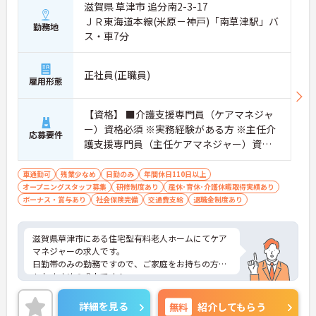
滋賀県 草津市 追分南2-3-17
ＪＲ東海道本線(米原－神戸)「南草津駅」バ
勤務地
ス・車7分
正社員(正職員)
雇用形態
【資格】 ■介護支援専門員（ケアマネジャ
ー）資格必須 ※実務経験がある方 ※主任介
応募要件
護支援専門員（主任ケアマネジャー）資
格 歓迎
車通勤可
残業少なめ
日勤のみ
年間休日110日以上
オープニングスタッフ募集
研修制度あり
産休･育休･介護休暇取得実績あり
ボーナス・賞与あり
社会保険完備
交通費支給
退職金制度あり
滋賀県草津市にある住宅型有料老人ホームにてケア
マネジャーの求人です。
日勤帯のみの勤務ですので、ご家庭をお持ちの方に
もおすすめの求人です！
賞与は計3.0ヶ月分の支給実績がございますので、高
いモチベーションを保ちながらご勤務出来ます！
詳細を見る
無料
紹介してもらう
ご興味ある方には、面接対策ポイントなど、さらに