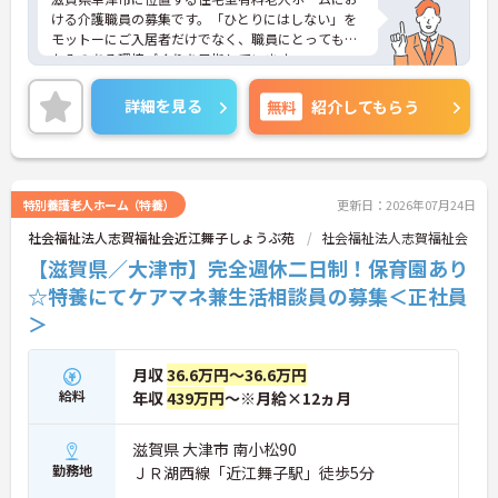
ける介護職員の募集です。「ひとりにはしない」を
モットーにご入居者だけでなく、職員にとっても温
かみのある環境づくりを目指しています。
ご利用者一人ひとりに寄り添って介護サービスを提
供していただける方を募集しています。これまでの
詳細を見る
無料
紹介してもらう
介護業務を活かしながら業務できる職場環境です。
ご興味のある方には、面接対策ポイントなど、さら
に詳細をお話しいたしますのでお気軽にご相談くだ
さい！
特別養護老人ホーム（特養）
更新日：2026年07月24日
社会福祉法人志賀福祉会近江舞子しょうぶ苑
社会福祉法人志賀福祉会
【滋賀県／大津市】完全週休二日制！保育園あり
☆特養にてケアマネ兼生活相談員の募集＜正社員
＞
月収
36.6万円～36.6万円
給料
年収
439万円
～※月給×12ヵ月
滋賀県 大津市 南小松90
勤務地
ＪＲ湖西線「近江舞子駅」徒歩5分