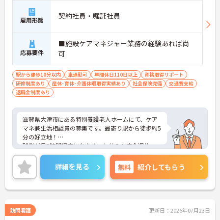
契約社員・嘱託社員
雇用形態
■施設ケアマネジャー業務の経験あれば尚
応募要件
可
駅から徒歩10分以内
車通勤可
年間休日110日以上
資格取得サポート
研修制度あり
産休･育休･介護休暇取得実績あり
社会保険完備
交通費支給
退職金制度あり
滋賀県大津市にある特別養護老人ホームにて、ケア
マネ兼生活相談員の募集です。最寄り駅から徒歩約5
分の好立地！
残業が月3時間程度と少なく、お休みも完全週休二
日制でしっかり確保できます。家事育児や趣味、ご
友人との予定など、プライベートも充実させること
詳細を見る
無料
紹介してもらう
ができます！
ご興味のある方には、面接対策ポイントなど、さら
に詳細をご案内しますのでお気軽にご相談くださ
い！
訪問看護
更新日：2026年07月23日