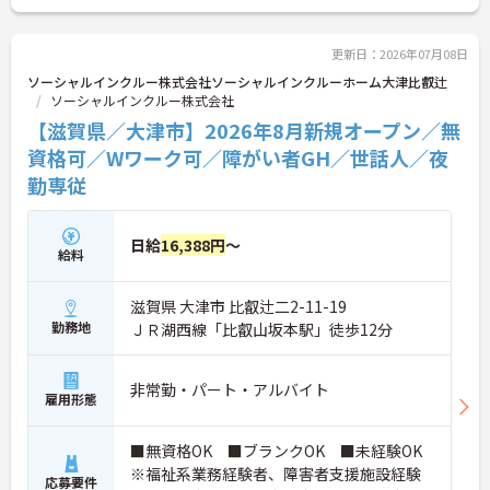
い！
更新日：2026年07月08日
ソーシャルインクルー株式会社ソーシャルインクルーホーム大津比叡辻
ソーシャルインクルー株式会社
【滋賀県／大津市】2026年8月新規オープン／無
資格可／Wワーク可／障がい者GH／世話人／夜
勤専従
日給
16,388円
～
給料
滋賀県 大津市 比叡辻二2-11-19
勤務地
ＪＲ湖西線「比叡山坂本駅」徒歩12分
非常勤・パート・アルバイト
雇用形態
■無資格OK ■ブランクOK ■未経験OK
※福祉系業務経験者、障害者支援施設経験
応募要件