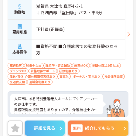
滋賀県 大津市 真野4-2-1
勤務地
ＪＲ湖西線「堅田駅」バス・車4分
正社員(正職員)
雇用形態
■資格不問 ■介護施設での勤務経験のある
応募要件
方
車通勤可
残業少なめ
託児所・育児補助
無資格OK
年間休日110日以上
ブランクOK
資格取得サポート
研修制度あり
産休･育休･介護休暇取得実績あり
高収入
ボーナス・賞与あり
社会保険完備
交通費支給
退職金制度あり
大津市にある特別養護老人ホームにてケアワーカー
のお仕事です。
資格取得支援制度もありますので、介護福祉士の資
格をお持ちでない方も安心してご応募ください♪
残業もほとんどございませんのでプライベートや家
庭との両立もしやすい環境です。
詳細を見る
無料
紹介してもらう
ご興味がある方は是非一度マイナビまでお問い合わ