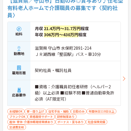
【滋賀県／守山市】日勤のみ◎賞与あり♪住宅型
有料老人ホームで介護職員の募集です〈契約社
員〉
月収
21.4万円～31.7万円
程度
給料
年収
306万円～430万円
程度
滋賀県 守山市 水保町2891-214
勤務地
ＪＲ湖西線「堅田駅」バス・車10分
契約社員・嘱託社員
雇用形態
■資格：介護職員初任者研修（ヘルパー2
級）以上必須 ■経験不問 ■普通自動車免許
応募要件
必須（AT限定可）
未経験OK
寮・借り上げ
住宅手当・補助
日勤のみ
年間休日110日以上
ブランクOK
資格取得サポート
研修制度あり
産休･育休･介護休暇取得実績あり
ボーナス・賞与あり
社会保険完備
交通費支給