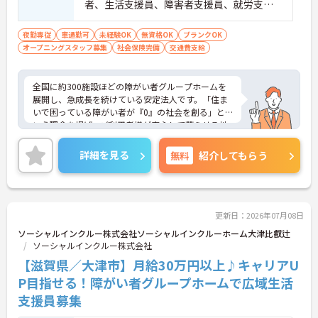
者、生活支援員、障害者支援員、就労支援
員、生活相談員等の経験歓迎
夜勤専従
車通勤可
未経験OK
無資格OK
ブランクOK
オープニングスタッフ募集
社会保険完備
交通費支給
全国に約300施設ほどの障がい者グループホームを
展開し、急成長を続けている安定法人です。「住ま
いで困っている障がい者が『0』の社会を創る」と
いう理念を掲げ、ご利用者様が安心して暮らせる地
域社会の実現を目指しています。日中サービス支援
型のホームとして、ご利用者様一人ひとりを尊重し
詳細を見る
無料
紹介してもらう
た温かい支援を提供しています。グループホーム専
用に設計された新築物件を中心に運営しており、清
潔で快適な環境が整っています。入社時の研修をは
じめ、現場でのOJTやオンライン動画研修など、手
厚い教育体制を整えています。これまで培ってこら
更新日：2026年07月08日
れた福祉業界でのご経験や有資格者としての専門性
ソーシャルインクルー株式会社ソーシャルインクルーホーム大津比叡辻
を存分に活かせる環境です。将来的に正社員を目指
ソーシャルインクルー株式会社
すことができる登用制度や、外部研修の受講支援な
【滋賀県／大津市】月給30万円以上♪キャリアU
どもご用意しています。お食事の準備におきまして
も、レシピや食材の宅配サービスを利用することで
P目指せる！障がい者グループホームで広域生活
現場の負担を軽減しています。夜間も複数名体制を
支援員募集
確保しているため、安心して長くご活躍いただけま
す。