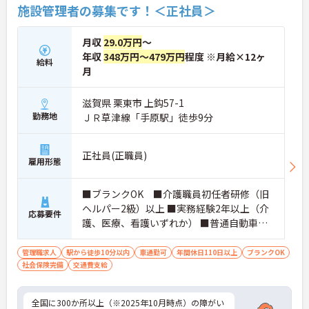
施設管理者の募集です！＜正社員＞
月収
29.0万円
～
年収
348万円～479万円
程度 ※月給×12ヶ
給料
月
滋賀県 栗東市 上鈎57-1
勤務地
ＪＲ草津線「手原駅」徒歩9分
正社員(正職員)
雇用形態
■ブランクOK ■介護職員初任者研修（旧
ヘルパー2級）以上 ■実務経験2年以上（介
応募要件
護、医療、看護いずれか） ■普通自動車運
転免許(AT限定可) ※管理業務に就かれて
いた方歓迎
管理職求人
駅から徒歩10分以内
車通勤可
年間休日110日以上
ブランクOK
社会保険完備
交通費支給
全国に300か所以上（※2025年10月時点）の障がい