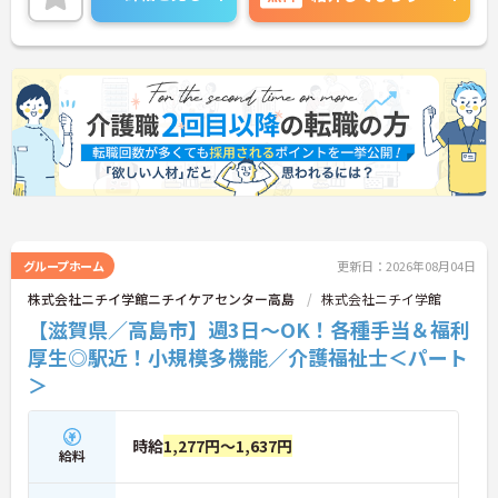
きます。業務の偏りを防ぐためのルール化や拠点間
でのサポート体制が確立されており、チーム全体で
協力し合える環境が整っています。また、介護福祉
士手当に加えて、在籍年数に応じた手当やキャリア
アップ手当、お子様を持つ方に向けた子ども手当な
どが手厚く用意されており、パートタイムであって
も専門職として高く評価され、安心して長く働き続
けられる待遇が整っていることが最大の魅力です。
★おすすめPOINT★
【国家資格を活かして着実な時給アップが期待でき
る環境です】
・介護福祉士の資格手当に加えて、在籍年数に応じ
て時給に加算される手当があるため、長く勤めるほ
グループホーム
更新日：2026年08月04日
ど確実な給与アップが期待できます。
株式会社ニチイ学館ニチイケアセンター高島
株式会社ニチイ学館
・業務スキルに応じたステップテストに合格するこ
【滋賀県／高島市】週3日～OK！各種手当＆福利
とでキャリアアップ手当が支給されるため、日々の
質の高いケアがしっかりと給与に反映されます。
厚生◎駅近！小規模多機能／介護福祉士＜パート
＞
【ライフスタイルに合わせた柔軟な働き方が可能な
環境です】
・週3日からの勤務が可能でシフトの時間帯も相談
時給
1,277円～1,637円
できるため、ご家庭やプライベートと両立しながら
給料
無理のないペースで働けます。
・満10歳から18歳のお子様を持つ方に向けた子ども