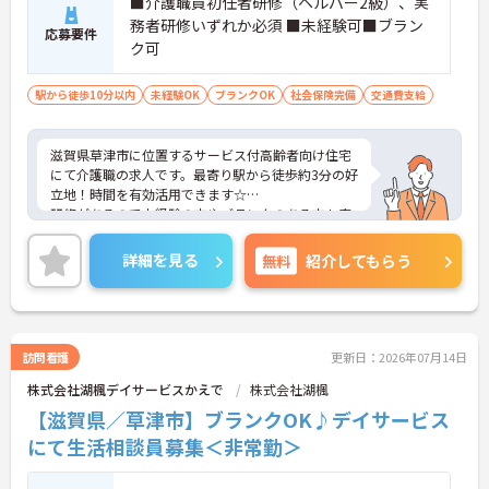
■介護職員初任者研修（ヘルパー2級）、実
務者研修いずれか必須 ■未経験可■ブラン
応募要件
ク可
駅から徒歩10分以内
未経験OK
ブランクOK
社会保険完備
交通費支給
滋賀県草津市に位置するサービス付高齢者向け住宅
にて介護職の求人です。最寄り駅から徒歩約3分の好
立地！時間を有効活用できます☆
研修があるので未経験の方やブランクのある方も安
心！週3日～、1日4時間からの勤務ですので、隙間
時間に働きたい方にもぴったりです。
詳細を見る
無料
紹介してもらう
ご興味のある方には、面接対策ポイントなど、さら
に詳細をご案内しますのでお気軽にご相談くださ
い！
訪問看護
更新日：2026年07月14日
株式会社湖楓デイサービスかえで
株式会社湖楓
【滋賀県／草津市】ブランクOK♪デイサービス
にて生活相談員募集＜非常勤＞