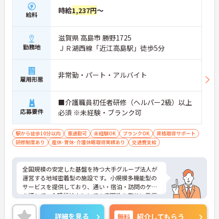
時給
1,237円
～
給料
滋賀県 高島市 勝野1725
勤務地
ＪＲ湖西線「近江高島駅」徒歩5分
非常勤・パート・アルバイト
雇用形態
■介護職員初任者研修（ヘルパー2級）以上
応募要件
必須 ※未経験・ブランク可
駅から徒歩10分以内
車通勤可
未経験OK
ブランクOK
資格取得サポート
研修制度あり
産休･育休･介護休暇取得実績あり
交通費支給
全国規模の安定した基盤を持つ大手グループ法人が
運営する地域密着型の施設です。小規模多機能型の
サービスを提供しており、通い・宿泊・訪問のケア
を通して、介護福祉士としての専門性を存分に発揮
できるやりがいのある環境です。週3日からの勤務が
可能で、ライフスタイルに合わせた働き方が選択で
詳細を見る
無料
紹介してもらう