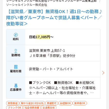
ソーシャルインクルー株式会社ソーシャルインクルーホーム栗東上鈎
います。複数施設を経験することで培われるマネジ
ソーシャルインクルー株式会社
メント視点は、将来的なエリアマネージャーへのキ
【滋賀県／栗東市】無資格OK！週1日～の勤務♪
ャリアアップにも直結しており、最新の環境で専門
性を発揮したいプロフェッショナルの方にお勧めで
障がい者グループホームで世話人募集＜パート／
す。
夜勤専従＞
★おすすめPOINT★
・広域支援員として複数のホームを巡るため、各ホ
日給
17,385円
～
ームのパートスタッフの教育やサポートにも携わる
給料
ことができ、現場の介助業務にとどまらず、施設運
営や人材育成の視点を養うことで、将来のエリアマ
滋賀県 栗東市 上鈎57-1
ネージャー候補としてのステップアップに直結しま
勤務地
す。
ＪＲ草津線「手原駅」徒歩9分
・定年70歳、再雇用75歳までという業界屈指の制度
があり、20代から60代まで幅広い年代が活躍してい
ます。年間休日も114日確保されているため、無理
非常勤・パート・アルバイト
雇用形態
なく長期的なキャリアを築いていただけます。
・全施設がバリアフリー設計かつ最新設備を備えて
おり、清潔感にあふれた美しい環境です。ハード面
■ブランクOK ■無資格OK ■未経験OK
に加え、ソフト面でも「献立の事前決定・レシピ完
※ヘルパー2級以上・社会福祉士・介護福祉
応募要件
備」により現場の負担が大幅に軽減されています。
士・ホームヘルパー等の資格保持者や、福
ご利用者様の安全性はもちろん、働くスタッフにと
祉系業務経験者、障害者支援施設経験者、
っても身体的負担が少なく、高いモチベーションを
生活支援員、障害者支援員、就労支援員、
夜勤専従
保って業務に集中できます。
駅から徒歩10分以内
車通勤可
未経験OK
無資格OK
ブランクOK
社会保険完備
生活相談員等の経験歓迎
交通費支給