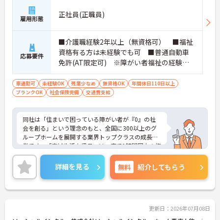
正社員(正職員)
雇用形態
■介護職経験2年以上（無資格可） ■福祉
資格有る方は未経験でも可 ■普通自動車
応募要件
免許(AT限定可) ※障がい者福祉の経験は
不問です。※実務経験2年以上の方、障がい
者福祉に関する経験をお持ちの方大歓迎
車通勤可
未経験OK
残業少なめ
無資格OK
年間休日110日以上
ブランクOK
社会保険完備
交通費支給
同社は「住まいで困っている障がい者が『0』の社
会を創る」という理念のもと、全国に300以上のグ
ループホームを展開する業界トップクラスの成長企
業です。「広域生活支援員」は、車で1時間圏内の複
数施設を横断的に担当し、現場支援とパートスタッ
フのサポートを行うハイクラスなポジションです。
詳細を見る
無料
紹介してもらう
最新設備とバリアフリーが完備され、スタッフの身
体的負担が少なく、広域手当5万円が付与されるこ
とで高い給与水準を実現しています。年間休日114
日の確保や、献立・レシピの完全標準化による業務
効率化など、ワークライフバランスを保ちながら定
更新日：2026年07月08日
年70歳まで長期的に活躍できる制度が盤石に整って