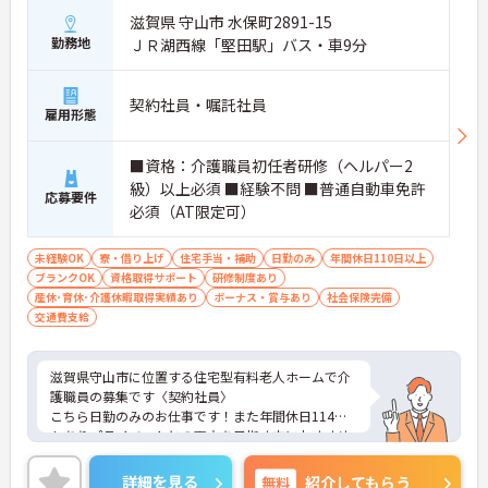
滋賀県 守山市 水保町2891-15
勤務地
ＪＲ湖西線「堅田駅」バス・車9分
契約社員・嘱託社員
雇用形態
■資格：介護職員初任者研修（ヘルパー2
級）以上必須 ■経験不問 ■普通自動車免許
応募要件
必須（AT限定可）
未経験OK
寮・借り上げ
住宅手当・補助
日勤のみ
年間休日110日以上
ブランクOK
資格取得サポート
研修制度あり
産休･育休･介護休暇取得実績あり
ボーナス・賞与あり
社会保険完備
交通費支給
滋賀県守山市に位置する住宅型有料老人ホームで介
護職員の募集です〈契約社員〉
こちら日勤のみのお仕事です！また年間休日114日
もありプライベートとの両立を目指す方におすすめ
の環境です◎
昇給や賞与制度があり、頑張りが評価されてしっか
詳細を見る
無料
紹介してもらう