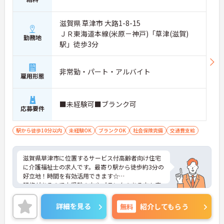
滋賀県 草津市 大路1-8-15
ＪＲ東海道本線(米原－神戸)「草津(滋賀)
勤務地
駅」徒歩3分
非常勤・パート・アルバイト
雇用形態
■未経験可■ブランク可
応募要件
駅から徒歩10分以内
未経験OK
ブランクOK
社会保険完備
交通費支給
滋賀県草津市に位置するサービス付高齢者向け住宅
に介護福祉士の求人です。最寄り駅から徒歩約3分の
好立地！時間を有効活用できます☆
研修があるので未経験の方やブランクのある方も安
心！週3日～、1日4時間からの勤務ですので、隙間
時間に働きたい方にもぴったりです。
詳細を見る
無料
紹介してもらう
ご興味のある方には、面接対策ポイントなど、さら
に詳細をご案内しますのでお気軽にご相談くださ