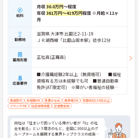
月収
30.0万円
～程度
【柔軟な働き方が実現できる環境が整っています】
年収
361万円～419万円
程度 ※月給×12ヶ
給料
・週1日からの勤務が可能で、平日のみや土日のみ
月
といったご希望にも柔軟に対応しています
・残業がほとんど発生しないため、プライベートの
時間やWワークとの両立がしやすい環境です【現場
滋賀県 大津市 比叡辻2-11-19
の負担を軽減するサポート体制が充実しています】
勤務地
ＪＲ湖西線「比叡山坂本駅」徒歩12分
・お食事の準備には食材の宅配サービスを利用して
おり、献立やレシピが決まっているため安心してお
仕事に取り組んでいただけます
正社員(正職員)
雇用形態
・夜間も複数名のスタッフが常駐する人員体制を確
保しており、夜間の見守りや巡回業務も心強い環境
です
■介護職経験2年以上（無資格可） ■福祉
【充実した待遇で長期的なご就業を後押ししていま
資格有る方は未経験でも可 ■普通自動車
す】
応募要件
免許(AT限定可) ※障がい者福祉の経験は
・駐車場を完備しているためマイカーでのご通勤も
不問です。※初任者研修資格 ヘルパー2級以
可能です
・超過勤務や深夜割増などの手当は1分単位で正確
上の方、実務経験2年以上の方、障がい者福
車通勤可
未経験OK
残業少なめ
無資格OK
年間休日110日以上
に支給しており、パートの方も年2回の昇給の機会
ブランクOK
社会保険完備
祉に関する経験をお持ちの方大歓迎
交通費支給
が設けられています
同社は「住まいで困っている障がい者が『0』の社
会を創る」という理念のもと、全国に300以上のグ
ループホームを展開する業界トップクラスの成長企