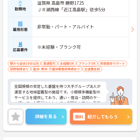
手当が時給に加算されるため、子育て世代の介護福
滋賀県 高島市 勝野1725
祉士の方も安心して長く働けます。
勤務地
ＪＲ湖西線「近江高島駅」徒歩5分
【これまでの経験を活かして幅広いケアに携われる
環境です】
非常勤・パート・アルバイト
雇用形態
・通い、宿泊、訪問の三つのサービスを提供してい
るため、これまでの経験を活かしながら施設内で
様々なケアを実践できます。
※未経験・ブランク可
・採用から一定期間が経過したのちに原則として無
応募要件
期雇用へ転換される制度があるため、長期的な視点
でのキャリア形成が期待できます。
駅から徒歩10分以内
車通勤可
未経験OK
ブランクOK
資格取得サポート
研修制度あり
産休･育休･介護休暇取得実績あり
交通費支給
【サポート体制の整備により一人に業務が集中しに
くい環境です】
・拠点間での応援や支店による管理体制が機能して
全国規模の安定した基盤を持つ大手グループ法人が
いるため、欠員が生じた際もチーム全体でカバーし
運営する地域密着型の施設です。小規模多機能型の
合えます。
サービスを提供しており、通い・宿泊・訪問のケア
・ブランクのある方も経験豊富なスタッフから丁寧
を通して、介護福祉士としての専門性を存分に発揮
なサポートを受けられるため、安心して専門職とし
できるやりがいのある環境です。週3日からの勤務が
ての業務をリスタートできます。
可能で、ライフスタイルに合わせた働き方が選択で
詳細を見る
無料
紹介してもらう
きます。業務の偏りを防ぐためのルール化や拠点間
でのサポート体制が確立されており、チーム全体で
協力し合える環境が整っています。また、介護福祉
士手当に加えて、在籍年数に応じた手当やキャリア