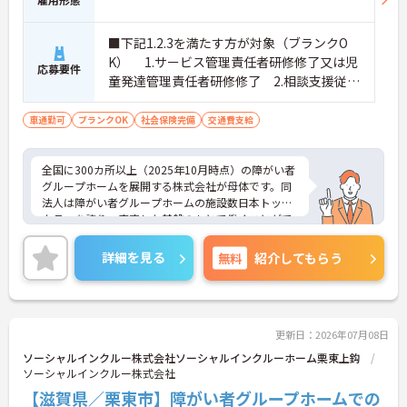
なく長期的なキャリアを築いていただけます。
・全施設がバリアフリー設計かつ最新設備を備えて
おり、清潔感にあふれた美しい環境です。ハード面
■下記1.2.3を満たす方が対象（ブランクO
に加え、ソフト面でも「献立の事前決定・レシピ完
K） 1.サービス管理責任者研修修了又は児
応募要件
備」により現場の負担が大幅に軽減されています。
童発達管理責任者研修修了 2.相談支援従事
ご利用者様の安全性はもちろん、働くスタッフにと
者初任者研修修了又は相談支援従事者実務
っても身体的負担が少なく、高いモチベーションを
者研修修了 3.普通自動車運転免許(AT限定
車通勤可
保って業務に集中できます。
ブランクOK
社会保険完備
交通費支給
可) ■実務経験：必須
全国に300カ所以上（2025年10月時点）の障がい者
グループホームを展開する株式会社が母体です。同
法人は障がい者グループホームの施設数日本トップ
クラスを誇り、安定した基盤のもとで働くことがで
きます。 週2日～、勤務時間は調整可能、平日のみ
の勤務もご相談いただけます。子育て中の方も多数
詳細を見る
無料
紹介してもらう
活躍されているなど、ライフスタイルに合わせた柔
軟な働き方が実現できる環境です。20代から60代ま
で幅広い年代のスタッフが在籍しており、風通しの
良い職場です。キャリアアップを目指す方には、正
社員登用制度も用意されています。資格を活かし、
更新日：2026年07月08日
ワークライフバランスを大切にしながら長期的にキ
ソーシャルインクルー株式会社ソーシャルインクルーホーム栗東上鈎
ャリアを築きたい方におすすめです。 ご興味のある
ソーシャルインクルー株式会社
方は詳細等をお伝えしますので、お気軽にお問い合
【滋賀県／栗東市】障がい者グループホームでの
わせください。