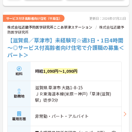
せください。さらに詳細などお伝えします！
サービス付き高齢者向け住宅（サ高住）
更新日：2026年07月21日
株式会社近畿予防医学研究所ここあ草津ステーション
株式会社近畿予
防医学研究所
【滋賀県／草津市】未経験可☆週3日・1日4時間
～◎サービス付高齢者向け住宅で介護職の募集＜
パート＞
時給
1,090円～1,090円
給料
滋賀県 草津市 大路1-8-15
ＪＲ東海道本線(米原－神戸)「草津(滋賀)
勤務地
駅」徒歩3分
非常勤・パート・アルバイト
雇用形態