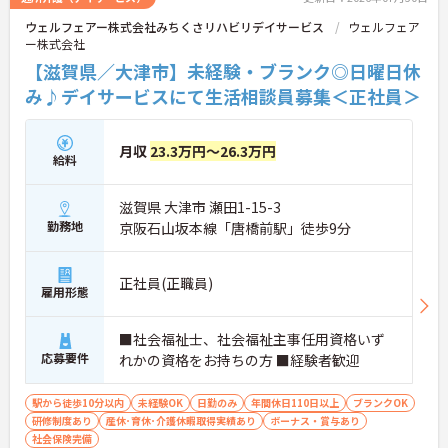
ート体制が確立されており、チーム全体で協力し合
られる仕組みがあるため、安心して業務をスタート
ウェルフェアー株式会社みちくさリハビリデイサービス
ウェルフェア
える環境が整っています。また、在籍年数に応じた
できます。
ー株式会社
手当や子ども手当などが手厚く用意されており、ご
自身のライフステージが変化しても安心して長く働
【滋賀県／大津市】未経験・ブランク◎日曜日休
き続けられる待遇が整っていることも魅力の一つで
み♪デイサービスにて生活相談員募集＜正社員＞
す。
★おすすめPOINT★
月収
23.3万円～26.3万円
【自社の資格取得支援制度で上位資格を目指せる環
給料
境です】
・自社教育部門のノウハウを活かした資格取得支援
滋賀県 大津市 瀬田1-15-3
制度があるため、働きながら介護福祉士などの上位
資格に挑戦できます。
勤務地
京阪石山坂本線「唐橋前駅」徒歩9分
・初任者研修等からサービス提供責任者へ進むルー
トが確立されているため、将来の目標に向けた計画
的な成長が期待できます。
正社員(正職員)
雇用形態
【大手グループの安定した経営基盤のもとで長く働
ける環境です】
■社会福祉士、社会福祉主事任用資格いず
・全国規模の展開と強固な財務基盤による安定性が
応募要件
れかの資格をお持ちの方 ■経験者歓迎
あるため、長期的な視点でのキャリア形成が期待で
きます。
駅から徒歩10分以内
未経験OK
日勤のみ
年間休日110日以上
ブランクOK
・産休や育休、介護休暇の取得実績が豊富にあるた
研修制度あり
産休･育休･介護休暇取得実績あり
ボーナス・賞与あり
め、ライフステージの変化に合わせて無理なく働き
社会保険完備
続けられます。