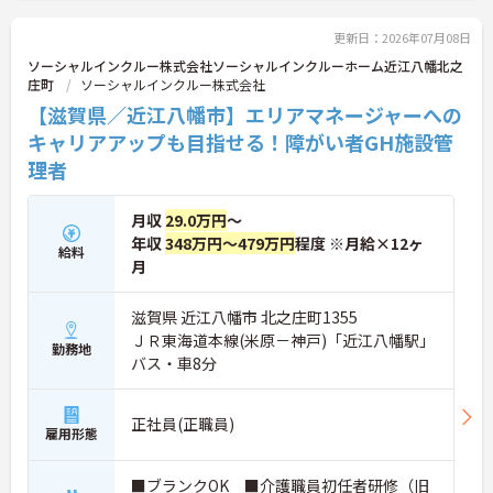
お問い合わせください。
更新日：2026年07月08日
ソーシャルインクルー株式会社ソーシャルインクルーホーム近江八幡北之
庄町
ソーシャルインクルー株式会社
【滋賀県／近江八幡市】エリアマネージャーへの
キャリアアップも目指せる！障がい者GH施設管
理者
月収
29.0万円
～
年収
348万円～479万円
程度 ※月給×12ヶ
給料
月
滋賀県 近江八幡市 北之庄町1355
ＪＲ東海道本線(米原－神戸)「近江八幡駅」
勤務地
バス・車8分
正社員(正職員)
雇用形態
■ブランクOK ■介護職員初任者研修（旧