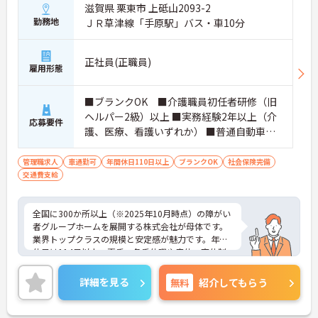
滋賀県 栗東市 上砥山2093-2
勤務地
ＪＲ草津線「手原駅」バス・車10分
正社員(正職員)
雇用形態
■ブランクOK ■介護職員初任者研修（旧
ヘルパー2級）以上 ■実務経験2年以上（介
応募要件
護、医療、看護いずれか） ■普通自動車運
転免許(AT限定可) ※管理業務に就かれて
いた方歓迎
管理職求人
車通勤可
年間休日110日以上
ブランクOK
社会保険完備
交通費支給
全国に300か所以上（※2025年10月時点）の障がい
者グループホームを展開する株式会社が母体です。
業界トップクラスの規模と安定感が魅力です。年間
休日は114日以上、夏季・冬季休暇や産休・育休制
度もしっかり整っており、プライベートとの両立も
可能。これまでのご経験を活かし、新しいキャリア
詳細を見る
無料
紹介してもらう
を築きたい方、ぜひご応募ください。20代から60代
まで、幅広い年代の方が活躍できる職場です。ご興
味のある方は詳細等をお伝えしますので、お気軽に