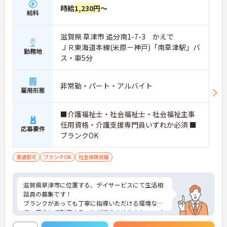
時給
1,230円
～
給料
滋賀県 草津市 追分南1-7-3 かえで
ＪＲ東海道本線(米原－神戸)「南草津駅」バ
勤務地
ス・車5分
非常勤・パート・アルバイト
雇用形態
■介護福祉士・社会福祉士・社会福祉主事
任用資格・介護支援専門員いずれか必須 ■
応募要件
ブランクOK
車通勤可
ブランクOK
社会保険完備
滋賀県草津市に位置する、デイサービスにて生活相
談員の募集です！
ブランクがあっても丁寧に指導いただける環境なの
で、安心して勤務することができます♪また、マイ
カー通勤可能なので通勤らくらくです◎