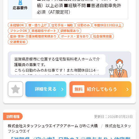
級）以上必須 ■経験不問 ■普通自動車免許
応募要件
必須（AT限定可）
未経験OK
寮・借り上げ
住宅手当・補助
日勤のみ
年間休日110日以上
ブランクOK
資格取得サポート
研修制度あり
産休･育休･介護休暇取得実績あり
ボーナス・賞与あり
社会保険完備
交通費支給
滋賀県彦根市に位置する住宅型有料老人ホームで介
護職員の募集です。
こちら日勤のみのお仕事です！また年間休日114日
もありプライベートとの両立を目指す方におすすめ
の環境です◎
昇給や賞与制度があり、頑張りが評価されてしっか
詳細を見る
無料
紹介してもらう
りと職員に還元されます。さらに福利厚生も充実し
ているのは嬉しいポイントです◎
こちらの求人にご興味がございましたら面接のポイ
ントもお伝えしますので是非ご応募お待ちしており
ます。
訪問看護
更新日：2026年07月23日
株式会社スタッフシュウエイアクアホーム びわこ大橋
株式会社スタッ
フシュウエイ