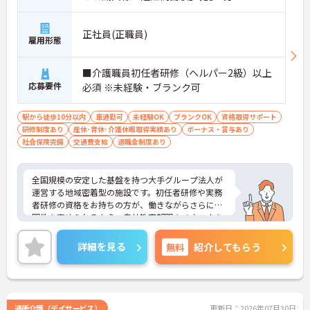
【充実した手当で日々の頑張りが収入アップにつな
がる環境です】
正社員(正職員)
雇用形態
・在籍年数に応じて毎月支給される手当があるた
め、長く勤めるほど着実な給与アップが期待できま
す。
■介護職員初任者研修（ヘルパー2級）以上
・時間帯別手当や送迎業務に応じた運転手当が設定
応募要件
必須 ※未経験・ブランク可
されているため、対応した業務がしっかりと給与に
反映されます。
駅から徒歩10分以内
車通勤可
未経験OK
ブランクOK
資格取得サポート
研修制度あり
産休･育休･介護休暇取得実績あり
ボーナス・賞与あり
【明確なキャリアパスで目標を持ったステップアッ
社会保険完備
交通費支給
退職金制度あり
プが期待できます】
・サービス提供責任者や管理者へと進むルートが確
立されているため、将来の目標に向けた計画的な成
全国規模の安定した基盤を持つ大手グループ法人が
長が期待できます。
運営する地域密着型の施設です。初任者研修や実務
・資格取得支援制度を活用して新たな資格に挑戦で
者研修の資格をお持ちの方が、働きながらさらに専
きるため、働きながらさらに専門性を高めていける
門性を高められるよう、自社教育部門のノウハウを
環境です。
活かした資格取得支援制度が充実しています。将来
的に介護福祉士などの上位資格に挑戦し、サービス
【サポート体制の整備により一人に業務が集中しに
詳細を見る
無料
紹介してもらう
提供責任者等へステップアップできる明確なキャリ
くい環境です】
アパスが設定されています。小規模多機能型のサー
・拠点間での応援や支店による管理体制が機能して
ビスを提供しており、通い・宿泊・訪問のケアを通
いるため、欠員が生じた際もチーム全体でカバーし
してご利用者様とじっくり関わることができます。
合えます。
業務の偏りを防ぐためのルール化や拠点間でのサポ
・未経験やブランクのある方も段階的な研修を受け
通所介護（デイサービス）
更新日：2026年07月30日