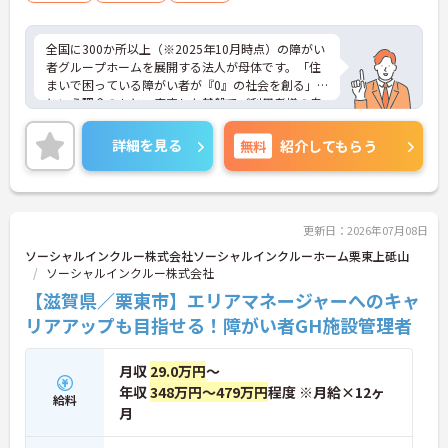
全国に300か所以上（※2025年10月時点）の障がい
者グループホームを展開する法人が母体です。「住
まいで困っている障がい者が『0』の社会を創る」
という理念のもと、安定した基盤でご利用者様の自
立を支援しています。週1日からの勤務が可能で、W
ワークや扶養内での勤務も歓迎しており、ご自身の
詳細を見る
無料
紹介してもらう
ペースで働けます。20代から60代まで幅広い世代が
活躍中で、未経験や無資格の方でも安心してスター
トできるよう、先輩スタッフが丁寧にサポートしま
す。昇給の機会は年2回あり、頑張りが評価される環
境です。正社員登用制度や産休・育休制度も整って
更新日：2026年07月08日
いるため、ライフステージに合わせて長く働き続け
ソーシャルインクルー株式会社ソーシャルインクルーホーム栗東上砥山
られます。介護に挑戦したい方や、空いた時間を有
ソーシャルインクルー株式会社
効活用したい方におすすめです。ご興味のある方は
【滋賀県／栗東市】エリアマネージャーへのキャ
詳細等をお伝えしますので、お気軽にお問い合わせ
ください。
リアアップも目指せる！障がい者GH施設管理者
月収
29.0万円
～
年収
348万円～479万円
程度 ※月給×12ヶ
給料
月