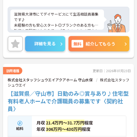
【充実した手当で日々の頑張りが収入アップにつな
滋賀県大津市にてデイサービスにて生活相談員募集
がる環境です】
です♪
・在籍年数に応じて毎月支給される手当があるた
未経験の方も安心スタート◎ブランクのある方も大
め、長く勤めるほど着実な給与アップが期待できま
歓迎！日曜日はお休みで、プライベートとの両立も
す。
可能です☆最寄り駅から徒歩9分と通勤しやすい好
・満10歳から18歳のお子様を持つ方に向けた子ども
立地も魅力です♪ご興味のある方には、面接対策ポ
手当があるため、子育て世代の方も安心して長く働
詳細を見る
無料
紹介してもらう
イントなど、さらに詳細をご案内しますのでお気軽
けます。
にご相談ください！
【サポート体制の整備により一人に業務が集中しに
くい環境です】
・拠点間での応援や支店による管理体制が機能して
訪問看護
更新日：2026年07月23日
いるため、欠員が生じた際もチーム全体でカバーし
株式会社スタッフシュウエイアクアホーム 守山水保
株式会社スタッフ
合えます。
シュウエイ
・ブランクのある方も経験豊富なスタッフから丁寧
な研修を受けられるため、安心して業務をリスター
【滋賀県／守山市】日勤のみ◎賞与あり♪住宅型
トできます。
有料老人ホームで介護職員の募集です〈契約社
員〉
月収
21.4万円～31.7万円
程度
給料
年収
306万円～430万円
程度