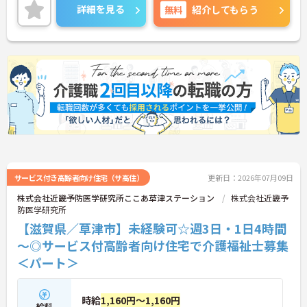
ご興味のある方には、面接対策ポイントなど、さら
詳細を見る
無料
紹介してもらう
に詳細をお話しいたしますのでお気軽にご相談くだ
さい！
サービス付き高齢者向け住宅（サ高住）
更新日：2026年07月09日
株式会社近畿予防医学研究所ここあ草津ステーション
株式会社近畿予
防医学研究所
【滋賀県／草津市】未経験可☆週3日・1日4時間
～◎サービス付高齢者向け住宅で介護福祉士募集
＜パート＞
時給
1,160円～1,160円
給料