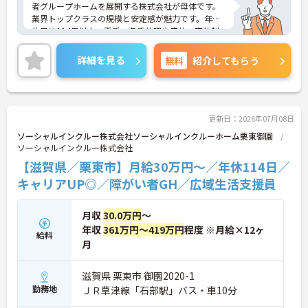
者グループホームを展開する株式会社が母体です。
業界トップクラスの規模と安定感が魅力です。年間
休日は114日以上、夏季・冬季休暇や産休・育休制
度もしっかり整っており、プライベートとの両立も
可能。これまでのご経験を活かし、新しいキャリア
詳細を見る
無料
紹介してもらう
を築きたい方、ぜひご応募ください。20代から60代
まで、幅広い年代の方が活躍できる職場です。ご興
味のある方は詳細等をお伝えしますので、お気軽に
お問い合わせください。
更新日：2026年07月08日
ソーシャルインクルー株式会社ソーシャルインクルーホーム栗東御園
ソーシャルインクルー株式会社
【滋賀県／栗東市】月給30万円～／年休114日／
キャリアUP◎／障がい者GH／広域生活支援員
月収
30.0万円
～
年収
361万円～419万円
程度 ※月給×12ヶ
給料
月
滋賀県 栗東市 御園2020-1
勤務地
ＪＲ草津線「石部駅」バス・車10分