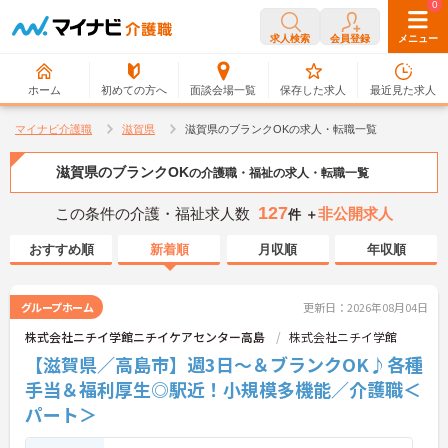
0
0
求人検索
会員登録
メニュー
ホーム
初めての方へ
面談会場一覧
保存した求人
最近見た求人
マイナビ介護職
滋賀県
滋賀県のブランクOKの求人・転職一覧
滋賀県のブランクOK
の介護職・福祉の求人・転職一覧
127
この条件の介護・福祉求人数
非公開求人
件 ＋
おすすめ順
新着順
月収順
年収順
グループホーム
更新日：2026年08月04日
株式会社ニチイ学館ニチイケアセンター高島
株式会社ニチイ学館
【滋賀県／高島市】週3日～＆ブランクOK♪各種
手当＆福利厚生◎駅近！小規模多機能／介護職＜
パート＞