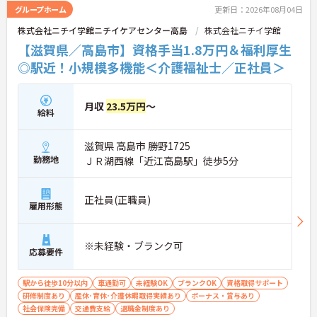
アップ手当、お子様を持つ方に向けた子ども手当な
グループホーム
更新日：2026年08月04日
どが手厚く用意されており、パートタイムであって
株式会社ニチイ学館ニチイケアセンター高島
株式会社ニチイ学館
も専門職として高く評価され、安心して長く働き続
けられる待遇が整っていることが最大の魅力です。
【滋賀県／高島市】資格手当1.8万円＆福利厚生
◎駅近！小規模多機能＜介護福祉士／正社員＞
★おすすめPOINT★
【国家資格を活かして着実な時給アップが期待でき
る環境です】
月収
23.5万円
～
・介護福祉士の資格手当に加えて、在籍年数に応じ
給料
て時給に加算される手当があるため、長く勤めるほ
ど確実な給与アップが期待できます。
滋賀県 高島市 勝野1725
・業務スキルに応じたステップテストに合格するこ
とでキャリアアップ手当が支給されるため、日々の
勤務地
ＪＲ湖西線「近江高島駅」徒歩5分
質の高いケアがしっかりと給与に反映されます。
【ライフスタイルに合わせた柔軟な働き方が可能な
正社員(正職員)
雇用形態
環境です】
・週3日からの勤務が可能でシフトの時間帯も相談
できるため、ご家庭やプライベートと両立しながら
※未経験・ブランク可
無理のないペースで働けます。
応募要件
・満10歳から18歳のお子様を持つ方に向けた子ども
手当が時給に加算されるため、子育て世代の介護福
駅から徒歩10分以内
車通勤可
未経験OK
ブランクOK
資格取得サポート
祉士の方も安心して長く働けます。
研修制度あり
産休･育休･介護休暇取得実績あり
ボーナス・賞与あり
社会保険完備
交通費支給
退職金制度あり
【これまでの経験を活かして幅広いケアに携われる