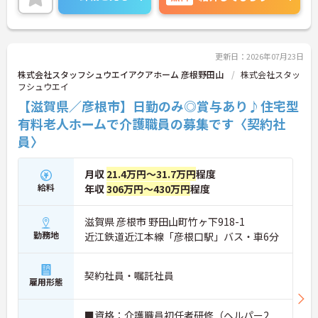
りと職員に還元されます。さらに福利厚生も充実し
ているのは嬉しいポイントです◎
こちらの求人にご興味がございましたら面接のポイ
ントもお伝えしますので是非ご応募お待ちしており
ます。
更新日：2026年07月23日
株式会社スタッフシュウエイアクアホーム 彦根野田山
株式会社スタッ
フシュウエイ
【滋賀県／彦根市】日勤のみ◎賞与あり♪住宅型
有料老人ホームで介護職員の募集です〈契約社
員〉
月収
21.4万円～31.7万円
程度
給料
年収
306万円～430万円
程度
滋賀県 彦根市 野田山町竹ヶ下918-1
勤務地
近江鉄道近江本線「彦根口駅」バス・車6分
契約社員・嘱託社員
雇用形態
■資格：介護職員初任者研修（ヘルパー2