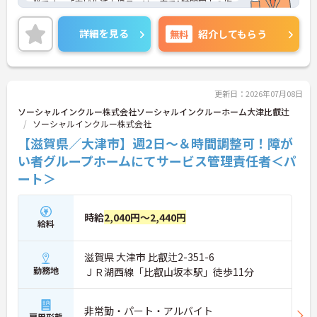
業です。「広域生活支援員」は、車で1時間圏内の複
数施設を横断的に担当し、現場支援とパートスタッ
フのサポートを行うハイクラスなポジションです。
詳細を見る
無料
紹介してもらう
最新設備とバリアフリーが完備され、スタッフの身
体的負担が少なく、広域手当5万円が付与されるこ
とで高い給与水準を実現しています。年間休日114
日の確保や、献立・レシピの完全標準化による業務
効率化など、ワークライフバランスを保ちながら定
更新日：2026年07月08日
年70歳まで長期的に活躍できる制度が盤石に整って
ソーシャルインクルー株式会社ソーシャルインクルーホーム大津比叡辻
います。複数施設を経験することで培われるマネジ
ソーシャルインクルー株式会社
メント視点は、将来的なエリアマネージャーへのキ
【滋賀県／大津市】週2日～＆時間調整可！障が
ャリアアップにも直結しており、最新の環境で専門
性を発揮したいプロフェッショナルの方にお勧めで
い者グループホームにてサービス管理責任者＜パ
す。
ート＞
★おすすめPOINT★
・広域支援員として複数のホームを巡るため、各ホ
時給
2,040円～2,440円
ームのパートスタッフの教育やサポートにも携わる
給料
ことができ、現場の介助業務にとどまらず、施設運
営や人材育成の視点を養うことで、将来のエリアマ
滋賀県 大津市 比叡辻2-351-6
ネージャー候補としてのステップアップに直結しま
勤務地
す。
ＪＲ湖西線「比叡山坂本駅」徒歩11分
・定年70歳、再雇用75歳までという業界屈指の制度
があり、20代から60代まで幅広い年代が活躍してい
ます。年間休日も114日確保されているため、無理
非常勤・パート・アルバイト
雇用形態