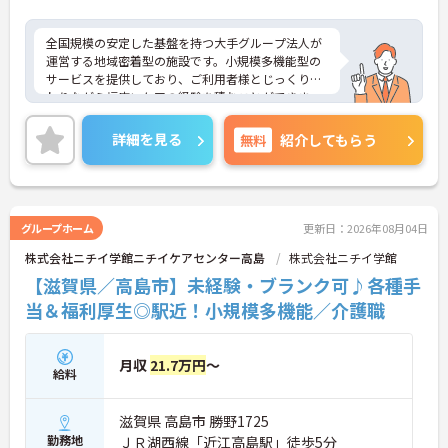
環境です】
・通い、宿泊、訪問の三つのサービスを提供してい
全国規模の安定した基盤を持つ大手グループ法人が
るため、これまでの経験を活かしながら施設内で
運営する地域密着型の施設です。小規模多機能型の
様々なケアを実践できます。
サービスを提供しており、ご利用者様とじっくり関
・採用から一定期間が経過したのちに原則として無
わりながら幅広いケアの経験を積むことができま
期雇用へ転換される制度があるため、長期的な視点
す。業務の偏りを防ぐためのルール化や拠点間での
でのキャリア形成が期待できます。
サポート体制が確立されており、チーム全体で協力
詳細を見る
無料
紹介してもらう
し合える環境が整っています。介護福祉士の資格を
【サポート体制の整備により一人に業務が集中しに
活かした明確なキャリアパスが設定されており、将
くい環境です】
来的なステップアップを目指す方にも適していま
・拠点間での応援や支店による管理体制が機能して
す。また、在籍年数に応じた手当や時間帯別の手
いるため、欠員が生じた際もチーム全体でカバーし
当、子ども手当などが充実しており、ご自身のライ
合えます。
グループホーム
更新日：2026年08月04日
フステージが変化しても安心して長く働き続けられ
・ブランクのある方も経験豊富なスタッフから丁寧
株式会社ニチイ学館ニチイケアセンター高島
株式会社ニチイ学館
る待遇が用意されています。
なサポートを受けられるため、安心して専門職とし
ての業務をリスタートできます。
【滋賀県／高島市】未経験・ブランク可♪各種手
★おすすめPOINT★
当＆福利厚生◎駅近！小規模多機能／介護職
【大手グループの安定した経営基盤のもとで長く働
ける環境です】
月収
21.7万円
～
・全国規模の展開と強固な財務基盤による安定性が
給料
あるため、長期的な視点でのキャリア形成が期待で
きます。 ・産休や育休、介護休暇の取得実績が豊富
滋賀県 高島市 勝野1725
にあるため、ライフステージの変化に合わせて無理
なく働き続けられます。
勤務地
ＪＲ湖西線「近江高島駅」徒歩5分