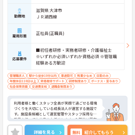
・想定年収618万円と高い給与水準に加えて業績に
よる決算賞与の支給があります
滋賀県 大津市
・確定給付企業年金への加入や勤続3年以上の退職
勤務地
ＪＲ湖西線
金制度など将来に向けた備えができます
・1食200円程度の食事補助や会員制リゾート施設の
利用など嬉しい待遇が揃っております
正社員(正職員)
雇用形態
【ワークライフバランスを大切にできる環境】
・緊急時を除いて基本日勤のみの勤務となるため生
■初任者研修・実務者研修・介護福祉士
活リズムを整えやすくあります
※いずれか必須いずれか資格必須 ※管理職
・年間休日110日のほかご自身の誕生月に1日取得で
応募要件
経験ある方歓迎
きる誕生日休暇があります ・産休育休や子どもの看
護休暇などライフステージの変化に合わせて柔軟に
お休みできます
管理職求人
駅から徒歩10分以内
車通勤可
残業少なめ
日勤のみ
年間休日110日以上
資格取得サポート
研修制度あり
ボーナス・賞与あり
【手厚いサポートとキャリアアップ体制】
社会保険完備
交通費支給
退職金制度あり
・入職後は既存施設にて業務の流れを学べる現場研
修があるため安心して就業できます
・働きながら上位資格を目指せる費用全額負担の資
利用者様と働くスタッフ全員が笑顔で過ごせる環境
格取得支援制度があります ・施設長としてスタッフ
づくりを大切にしている成長法人が運営する施設で
採用や運営管理など経営に近いポジションでご活躍
す。施設長候補として運営管理やスタッフ採用など
いただけます
裁量を持ってお仕事をお任せします。入職後は既存
施設での丁寧な事前研修が用意されており、研修中
の交通費や宿泊費も会社が負担するため安心してス
詳細を見る
無料
紹介してもらう