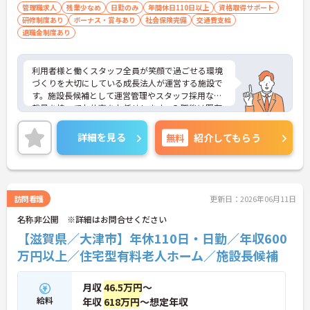
管理職求人
残業少なめ
日勤のみ
年間休日110日以上
資格取得サポート
お休みできます
研修制度あり
ボーナス・賞与あり
社会保険完備
交通費支給
退職金制度あり
【手厚いサポートとキャリアアップ体制】
・入職後は既存施設にて業務の流れを学べる現場研
修があるため安心して就業できます
利用者様と働くスタッフ全員が笑顔で過ごせる環境
・働きながら上位資格を目指せる費用全額負担の資
づくりを大切にしている成長法人が運営する施設で
格取得支援制度があります ・施設長としてスタッフ
す。施設長候補として運営管理やスタッフ採用など
採用や運営管理など経営に近いポジションでご活躍
裁量を持ってお仕事をお任せします。入職後は既存
いただけます
施設での丁寧な事前研修が用意されており、研修中
の交通費や宿泊費も会社が負担するため安心してス
詳細を見る
無料
紹介してもらう
タートできます。想定年収618万円と高い給与水準
に加え、決算賞与や資格取得費用の全額補助など還
元率の高さが魅力です。緊急時を除き基本日勤のみ
の勤務で、年間休日110日や誕生日休暇などお休み
もしっかり確保できます。確定給付企業年金や1食2
訪問看護
更新日：2026年06月11日
00円程度の食事補助、会員制高級リゾートの利用な
名称非公開 ※詳細はお問合せください
ど、独自の福利厚生も大変充実しています。有資格
者の方にご自身の経験を活かしながら、充実した待
【滋賀県／大津市】年休110日・日勤／年収600
遇のもとで新しい施設を作り上げるやりがいを感じ
万円以上／住宅型有料老人ホーム／施設長候補
ていただける大変おすすめの求人となっておりま
す。
月収
46.5万円
～
★おすすめPOINT★
給料
年収
618万円
～想定年収
【安定した高収入と充実の福利厚生】