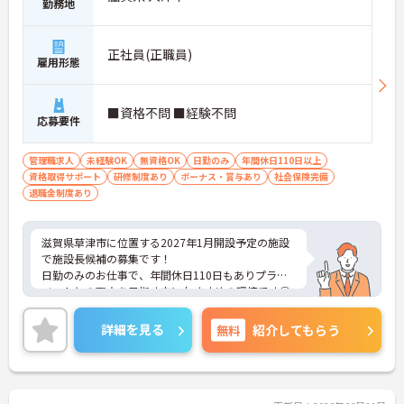
勤務地
正社員(正職員)
雇用形態
■資格不問 ■経験不問
応募要件
管理職求人
未経験OK
無資格OK
日勤のみ
年間休日110日以上
資格取得サポート
研修制度あり
ボーナス・賞与あり
社会保険完備
退職金制度あり
滋賀県草津市に位置する2027年1月開設予定の施設
で施設長候補の募集です！
日勤のみのお仕事で、年間休日110日もありプライ
ベートとの両立を目指す方におすすめの環境です◎
昇給や賞与制度があり、頑張りが評価されてしっか
りと還元されます。資格取得支援制度もあるため働
詳細を見る
無料
紹介してもらう
きながら取得可能◎丁寧な研修とフォロー体制で、
ご自身のスキルアップもできます！
こちらの求人にご興味がございましたら面接のポイ
ントもお伝えしますので是非ご応募お待ちしており