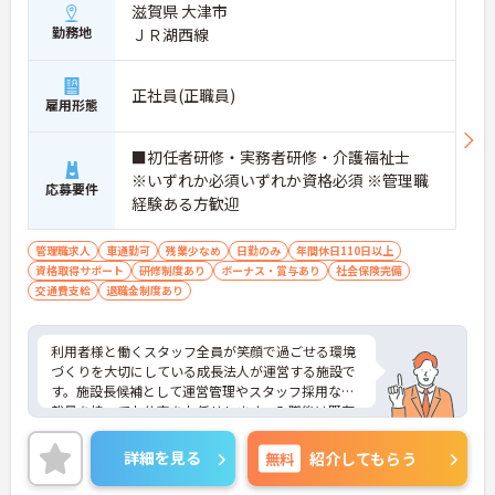
よる決算賞与の支給があります
滋賀県 大津市
・確定給付企業年金への加入や勤続3年以上の退職
勤務地
ＪＲ湖西線
金制度など将来に向けた備えができます
・1食200円程度の食事補助や会員制リゾート施設の
利用など嬉しい待遇が揃っております
正社員(正職員)
雇用形態
【ワークライフバランスを大切にできる環境】
・緊急時を除いて基本日勤のみの勤務となるため生
■初任者研修・実務者研修・介護福祉士
活リズムを整えやすくあります
※いずれか必須いずれか資格必須 ※管理職
・年間休日110日のほかご自身の誕生月に1日取得で
応募要件
経験ある方歓迎
きる誕生日休暇があります ・産休育休や子どもの看
護休暇などライフステージの変化に合わせて柔軟に
お休みできます
管理職求人
車通勤可
残業少なめ
日勤のみ
年間休日110日以上
資格取得サポート
研修制度あり
ボーナス・賞与あり
社会保険完備
【手厚いサポートとキャリアアップ体制】
交通費支給
退職金制度あり
・入職後は既存施設にて業務の流れを学べる現場研
修があるため安心して就業できます
・働きながら上位資格を目指せる費用全額負担の資
利用者様と働くスタッフ全員が笑顔で過ごせる環境
格取得支援制度があります ・施設長としてスタッフ
づくりを大切にしている成長法人が運営する施設で
採用や運営管理など経営に近いポジションでご活躍
す。施設長候補として運営管理やスタッフ採用など
いただけます
裁量を持ってお仕事をお任せします。入職後は既存
施設での丁寧な事前研修が用意されており、研修中
の交通費や宿泊費も会社が負担するため安心してス
詳細を見る
無料
紹介してもらう
タートできます。想定年収618万円と高い給与水準
に加え、決算賞与や資格取得費用の全額補助など還