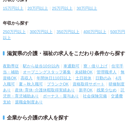
15万円以上
20万円以上
25万円以上
30万円以上
年収から探す
250万円以上
300万円以上
350万円以上
400万円以上
500万円
以上
滋賀県の介護・福祉の求人をこだわり条件から探す
夜勤専従
駅から徒歩10分以内
車通勤可
寮・借り上げ
住宅手
当・補助
オープニングスタッフ募集
未経験OK
管理職求人
無
資格OK
高収入
年間休日110日以上
土日祝休
日勤のみ
4月
入職可
夏～秋入職可
ブランクOK
資格取得サポート
研修制度
あり
産休･育休･介護休暇取得実績あり
新卒OK
残業少なめ
託
児所・育児補助あり
ボーナス・賞与あり
社会保険完備
交通費
支給
退職金制度あり
企業から介護の求人を探す