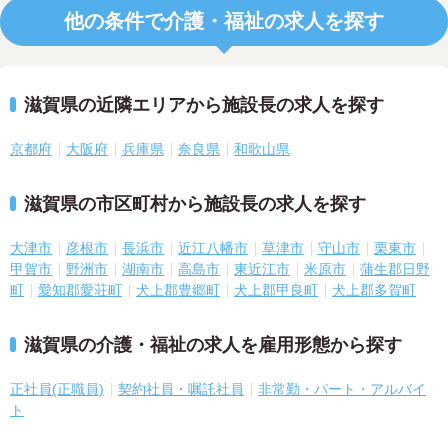
他の条件で介護・福祉の求人を探す
滋賀県の近隣エリアから施設長の求人を探す
京都府
大阪府
兵庫県
奈良県
和歌山県
滋賀県の市区町村から施設長の求人を探す
大津市
彦根市
長浜市
近江八幡市
草津市
守山市
栗東市
甲賀市
野洲市
湖南市
高島市
東近江市
米原市
蒲生郡日野
町
愛知郡愛荘町
犬上郡豊郷町
犬上郡甲良町
犬上郡多賀町
滋賀県の介護・福祉の求人を雇用形態から探す
正社員(正職員)
契約社員・嘱託社員
非常勤・パート・アルバイ
ト