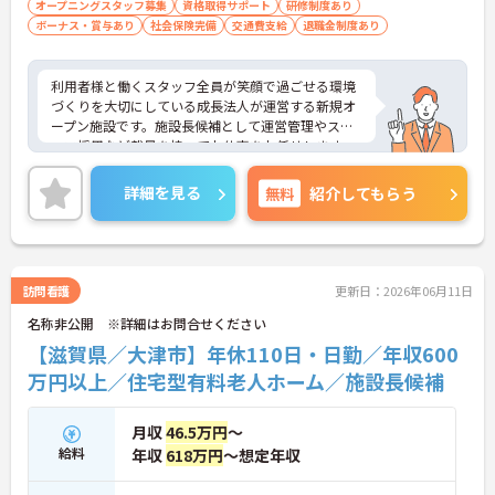
オープニングスタッフ募集
資格取得サポート
研修制度あり
ボーナス・賞与あり
社会保険完備
交通費支給
退職金制度あり
利用者様と働くスタッフ全員が笑顔で過ごせる環境
づくりを大切にしている成長法人が運営する新規オ
ープン施設です。施設長候補として運営管理やスタ
ッフ採用など裁量を持ってお仕事をお任せします。
入職後は既存施設での丁寧な事前研修が用意されて
おり、研修中の交通費や宿泊費も会社が負担するた
詳細を見る
無料
紹介してもらう
め安心してスタートできます。想定年収618万円と
高い給与水準に加え、決算賞与や資格取得費用の全
額補助など還元率の高さが魅力です。緊急時を除き
基本日勤のみの勤務で、年間休日110日や誕生日休
暇などお休みもしっかり確保できます。確定給付企
訪問看護
更新日：2026年06月11日
業年金や1食200円程度の食事補助、会員制高級リゾ
名称非公開 ※詳細はお問合せください
ートの利用など、独自の福利厚生も大変充実してい
ます。有資格者の方にご自身の経験を活かしなが
【滋賀県／大津市】年休110日・日勤／年収600
ら、充実した待遇のもとで新しい施設を作り上げる
万円以上／住宅型有料老人ホーム／施設長候補
やりがいを感じていただける大変おすすめの求人と
なっております。
月収
46.5万円
～
★おすすめPOINT★
給料
年収
618万円
～想定年収
【安定した高収入と充実の福利厚生】
・想定年収618万円と高い給与水準に加えて業績に