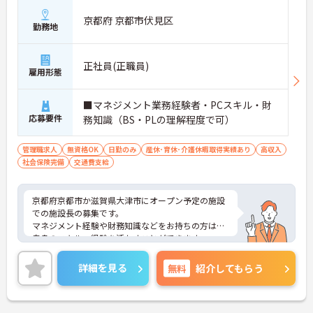
京都府 京都市伏見区
勤務地
正社員(正職員)
雇用形態
■マネジメント業務経験者・PCスキル・財
応募要件
務知識（BS・PLの理解程度で可）
管理職求人
無資格OK
日勤のみ
産休･育休･介護休暇取得実績あり
高収入
社会保険完備
交通費支給
京都府京都市か滋賀県大津市にオープン予定の施設
での施設長の募集です。
マネジメント経験や財務知識などをお持ちの方はご
自身のスキル・経験を活かすことができます。
ご興味をお持ちの方はお気軽にお問い合わせくださ
い。
詳細を見る
無料
紹介してもらう