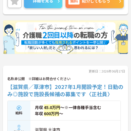
詳細を見る
無料
紹介してもらう
ご興味のある方には、面接対策ポイントなど、さら
に詳細をお話しいたしますのでお気軽にご相談くだ
さい！
更新日：2026年06月17日
名称非公開 ※詳細はお問合せください
【滋賀県／草津市】2027年1月開設予定！日勤の
み◎施設で施設長候補の募集です〈正社員〉
月収
45.0万円
～※一律各種手当含む
給料
年収
600万円
～
滋賀県 大津市