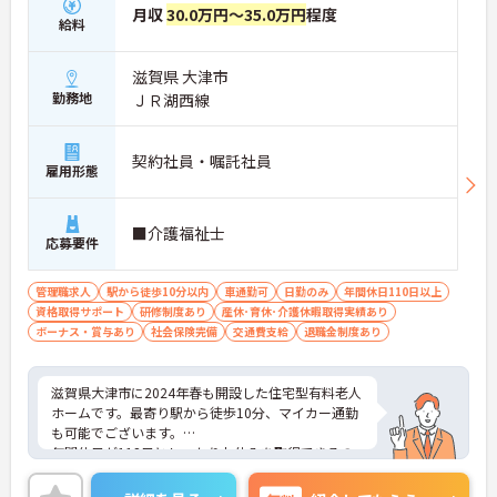
月収
30.0万円～35.0万円
程度
給料
滋賀県 大津市
勤務地
ＪＲ湖西線
契約社員・嘱託社員
雇用形態
■介護福祉士
応募要件
管理職求人
駅から徒歩10分以内
車通勤可
日勤のみ
年間休日110日以上
資格取得サポート
研修制度あり
産休･育休･介護休暇取得実績あり
ボーナス・賞与あり
社会保険完備
交通費支給
退職金制度あり
滋賀県大津市に2024年春も開設した住宅型有料老人
ホームです。最寄り駅から徒歩10分、マイカー通勤
も可能でございます。
年間休日が112日としっかりお休みを取得できるの
で、ワークライフバランスを大切にしたい方におす
すめです。