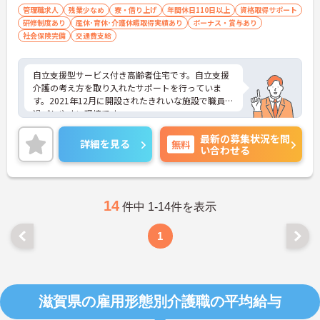
不可）
管理職求人
残業少なめ
寮・借り上げ
年間休日110日以上
資格取得サポート
研修制度あり
産休･育休･介護休暇取得実績あり
ボーナス・賞与あり
社会保険完備
交通費支給
自立支援型サービス付き高齢者住宅です。自立支援
介護の考え方を取り入れたサポートを行っていま
す。2021年12月に開設されたきれいな施設で職員も
過ごしやすい環境です。
最新の募集状況を問
ご興味のある方には、面接対策ポイントなど、さら
詳細を見る
無料
い合わせる
に詳細をお話しいたしますのでお気軽にご相談くだ
さい！
14
件中 1-14件を表示
1
滋賀県の雇用形態別介護職の平均給与