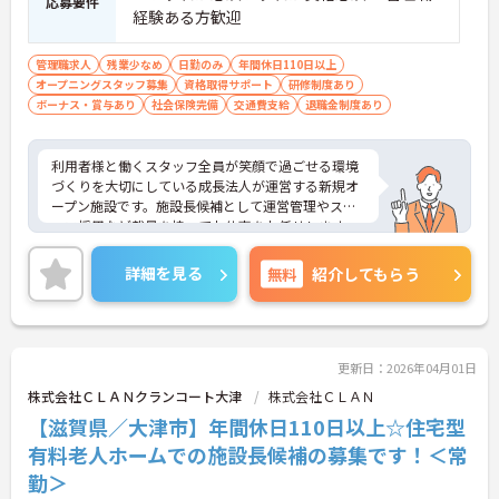
応募要件
きる誕生日休暇があります ・産休育休や子どもの看
経験ある方歓迎
護休暇などライフステージの変化に合わせて柔軟に
お休みできます
管理職求人
残業少なめ
日勤のみ
年間休日110日以上
【手厚いサポートとキャリアアップ体制】
オープニングスタッフ募集
資格取得サポート
研修制度あり
・入職後は既存施設にて業務の流れを学べる現場研
ボーナス・賞与あり
社会保険完備
交通費支給
退職金制度あり
修があるため安心して就業できます
・働きながら上位資格を目指せる費用全額負担の資
格取得支援制度があります ・施設長としてスタッフ
利用者様と働くスタッフ全員が笑顔で過ごせる環境
採用や運営管理など経営に近いポジションでご活躍
づくりを大切にしている成長法人が運営する新規オ
いただけます
ープン施設です。施設長候補として運営管理やスタ
ッフ採用など裁量を持ってお仕事をお任せします。
入職後は既存施設での丁寧な事前研修が用意されて
おり、研修中の交通費や宿泊費も会社が負担するた
詳細を見る
無料
紹介してもらう
め安心してスタートできます。想定年収618万円と
高い給与水準に加え、決算賞与や資格取得費用の全
額補助など還元率の高さが魅力です。緊急時を除き
基本日勤のみの勤務で、年間休日110日や誕生日休
暇などお休みもしっかり確保できます。確定給付企
更新日：2026年04月01日
業年金や1食200円程度の食事補助、会員制高級リゾ
株式会社ＣＬＡＮクランコート大津
株式会社ＣＬＡＮ
ートの利用など、独自の福利厚生も大変充実してい
【滋賀県／大津市】年間休日110日以上☆住宅型
ます。有資格者の方にご自身の経験を活かしなが
ら、充実した待遇のもとで新しい施設を作り上げる
有料老人ホームでの施設長候補の募集です！＜常
やりがいを感じていただける大変おすすめの求人と
勤＞
なっております。