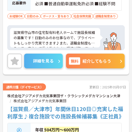
応募要件
必須 ■普通自動車運転免許必須 ■経験不問
未経験OK
日勤のみ
ボーナス・賞与あり
社会保険完備
退職金制度あり
滋賀県守山市の住宅型有料老人ホームで施設長候補
の募集です！日勤のみのお仕事なので、プライベー
トもしっかり充実できます♪また、退職金制度もあ
るので、安心して長く働きやすい環境が整っていま
す◎ご興味のある方は、面接ポイントをお伝えしま
すので、お気軽にご連絡ください。
詳細を見る
無料
紹介してもらう
通所介護（デイサービス）
更新日：2025年05月07日
株式会社アジアメデカ元気事業団ザ・クラシックメデカマンション大津
株式会社アジアメデカ元気事業団
【滋賀県／大津市】年間休日120日◎充実した福
利厚生♪複合施設での施設長候補募集《正社員》
年収
504万円～600万円