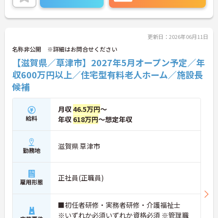
タートできます。想定年収618万円と高い給与水準
に加え、決算賞与や資格取得費用の全額補助など還
元率の高さが魅力です。緊急時を除き基本日勤のみ
の勤務で、年間休日110日や誕生日休暇などお休み
もしっかり確保できます。確定給付企業年金や1食2
更新日：2026年06月11日
00円程度の食事補助、会員制高級リゾートの利用な
名称非公開 ※詳細はお問合せください
ど、独自の福利厚生も大変充実しています。有資格
【滋賀県／草津市】2027年5月オープン予定／年
者の方にご自身の経験を活かしながら、充実した待
遇のもとで新しい施設を作り上げるやりがいを感じ
収600万円以上／住宅型有料老人ホーム／施設長
ていただける大変おすすめの求人となっておりま
候補
す。
★おすすめPOINT★
月収
46.5万円
～
【安定した高収入と充実の福利厚生】
給料
年収
618万円
～想定年収
・想定年収618万円と高い給与水準に加えて業績に
よる決算賞与の支給があります
・確定給付企業年金への加入や勤続3年以上の退職
滋賀県 草津市
金制度など将来に向けた備えができます
勤務地
・1食200円程度の食事補助や会員制リゾート施設の
利用など嬉しい待遇が揃っております
正社員(正職員)
雇用形態
【ワークライフバランスを大切にできる環境】
・緊急時を除いて基本日勤のみの勤務となるため生
活リズムを整えやすくあります
■初任者研修・実務者研修・介護福祉士
・年間休日110日のほかご自身の誕生月に1日取得で
※いずれか必須いずれか資格必須 ※管理職