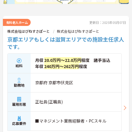
有料老人ホーム
更新日：2025年05月07日
株式会社はぴねすさぽーと
株式会社はぴねすさぽーと
京都エリアもしくは滋賀エリアでの施設主任求人
です。
月収
20.0万円～22.0万円
程度 諸手当込
給料
年収
240万円～262万円
程度
京都府 京都市伏見区
勤務地
正社員(正職員)
雇用形態
■マネジメント業務経験者・PCスキル
応募要件