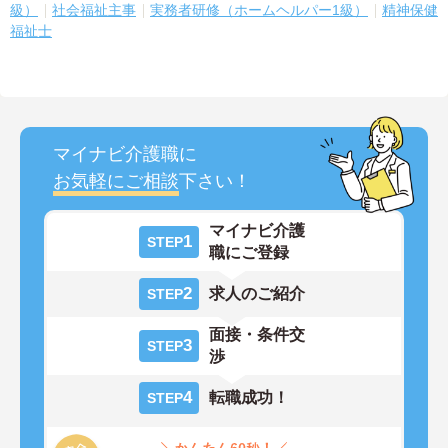
級）
社会福祉主事
実務者研修（ホームヘルパー1級）
精神保健
福祉士
マイナビ介護職に
お気軽にご相談
下さい！
マイナビ介護
1
STEP
職にご登録
2
求人のご紹介
STEP
面接・条件交
3
STEP
渉
4
転職成功！
STEP