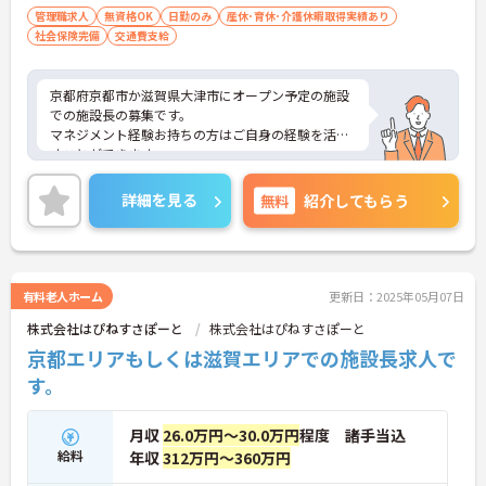
管理職求人
無資格OK
日勤のみ
産休･育休･介護休暇取得実績あり
社会保険完備
交通費支給
京都府京都市か滋賀県大津市にオープン予定の施設
での施設長の募集です。
マネジメント経験お持ちの方はご自身の経験を活か
すことができます。
ご興味をお持ちの方はお気軽にお問い合わせくださ
い。
詳細を見る
無料
紹介してもらう
有料老人ホーム
更新日：2025年05月07日
株式会社はぴねすさぽーと
株式会社はぴねすさぽーと
京都エリアもしくは滋賀エリアでの施設長求人で
す。
月収
26.0万円～30.0万円
程度 諸手当込
給料
年収
312万円～360万円