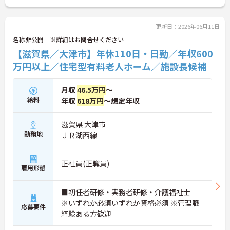
元率の高さが魅力です。緊急時を除き基本日勤のみ
の勤務で、年間休日110日や誕生日休暇などお休み
もしっかり確保できます。確定給付企業年金や1食2
更新日：2026年06月11日
00円程度の食事補助、会員制高級リゾートの利用な
名称非公開 ※詳細はお問合せください
ど、独自の福利厚生も大変充実しています。有資格
【滋賀県／大津市】年休110日・日勤／年収600
者の方にご自身の経験を活かしながら、充実した待
遇のもとで新しい施設を作り上げるやりがいを感じ
万円以上／住宅型有料老人ホーム／施設長候補
ていただける大変おすすめの求人となっておりま
す。
月収
46.5万円
～
★おすすめPOINT★
給料
年収
618万円
～想定年収
【安定した高収入と充実の福利厚生】
・想定年収618万円と高い給与水準に加えて業績に
滋賀県 大津市
よる決算賞与の支給があります
勤務地
ＪＲ湖西線
・確定給付企業年金への加入や勤続3年以上の退職
金制度など将来に向けた備えができます
・1食200円程度の食事補助や会員制リゾート施設の
正社員(正職員)
利用など嬉しい待遇が揃っております
雇用形態
【ワークライフバランスを大切にできる環境】
■初任者研修・実務者研修・介護福祉士
・緊急時を除いて基本日勤のみの勤務となるため生
活リズムを整えやすくあります
※いずれか必須いずれか資格必須 ※管理職
応募要件
・年間休日110日のほかご自身の誕生月に1日取得で
経験ある方歓迎
きる誕生日休暇があります ・産休育休や子どもの看
護休暇などライフステージの変化に合わせて柔軟に