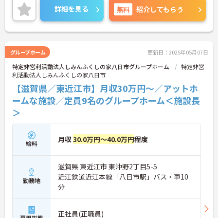
と多く、プライベートの時間も確保しやすいです。
詳細を見る
無料
紹介してもらう
福利厚生も充実しており、安心して長くお勤めいた
だけます。ご興味のある方には、面接対策ポイント
など、さらに詳細をお話しいたしますのでお気軽に
ご相談ください！
グループホーム
更新日：2025年05月07日
特定非営利活動法人しみんふくしの家八日市グループホーム
特定非営
利活動法人しみんふくしの家八日市
【滋賀県／東近江市】月収30万円～／アットホ
ームな施設／定員9名のグループホーム＜施設長
＞
月収
30.0万円～40.0万円
程度
給料
滋賀県 東近江市 東沖野2丁目5-5
近江鉄道近江本線「八日市駅」バス・車10
勤務地
分
正社員(正職員)
雇用形態