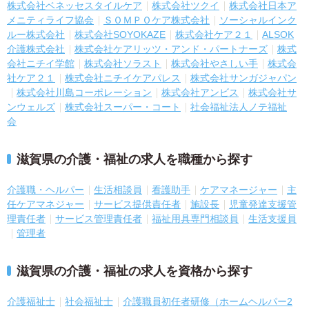
株式会社ベネッセスタイルケア
株式会社ツクイ
株式会社日本ア
メニティライフ協会
ＳＯＭＰＯケア株式会社
ソーシャルインク
ルー株式会社
株式会社SOYOKAZE
株式会社ケア２１
ALSOK
介護株式会社
株式会社ケアリッツ・アンド・パートナーズ
株式
会社ニチイ学館
株式会社ソラスト
株式会社やさしい手
株式会
社ケア２１
株式会社ニチイケアパレス
株式会社サンガジャパン
株式会社川島コーポレーション
株式会社アンビス
株式会社サ
ンウェルズ
株式会社スーパー・コート
社会福祉法人ノテ福祉
会
滋賀県の介護・福祉の求人を職種から探す
介護職・ヘルパー
生活相談員
看護助手
ケアマネージャー
主
任ケアマネジャー
サービス提供責任者
施設長
児童発達支援管
理責任者
サービス管理責任者
福祉用具専門相談員
生活支援員
管理者
滋賀県の介護・福祉の求人を資格から探す
介護福祉士
社会福祉士
介護職員初任者研修（ホームヘルパー2