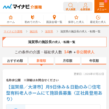
0
0
求人検索
会員登録
メニュー
ホーム
初めての方へ
面談会場一覧
保存した求人
最近見た求人
マイナビ介護職
施設長
滋賀県
滋賀県の施設長の求人・転職一覧
滋賀県の施設長
の求人・転職一覧
14
この条件の介護・福祉求人数
非公開求人
件 ＋
おすすめ順
新着順
月収順
年収順
更新日：2026年07月22日
名称非公開 ※詳細はお問合せください
【滋賀県／大津市】月9日休み＆日勤のみ◎住宅
型有料老人ホームにて施設長募集〈正社員登用あ
り〉