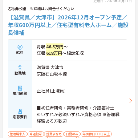
ます。
更新日：2026年06月11日
名称非公開 ※詳細はお問合せください
【滋賀県／大津市】2026年12月オープン予定／
年収600万円以上／住宅型有料老人ホーム／施設
長候補
月収
46.5万円
～
給料
年収
618万円
～想定年収
滋賀県 大津市
勤務地
京阪石山坂本線
正社員(正職員)
雇用形態
■初任者研修・実務者研修・介護福祉士
※いずれか必須いずれか資格必須 ※管理職
応募要件
経験ある方歓迎
管理職求人
車通勤可
残業少なめ
日勤のみ
年間休日110日以上