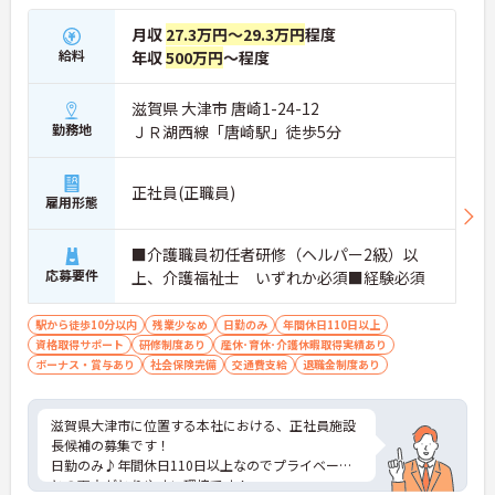
★おすすめPOINT★
月収
27.3万円～29.3万円
程度
【安定した高収入と充実の福利厚生】
給料
年収
500万円
～程度
・想定年収618万円と高い給与水準に加えて業績に
よる決算賞与の支給があります
・確定給付企業年金への加入や勤続3年以上の退職
滋賀県 大津市 唐崎1-24-12
金制度など将来に向けた備えができます
勤務地
ＪＲ湖西線「唐崎駅」徒歩5分
・1食200円程度の食事補助や会員制リゾート施設の
利用など嬉しい待遇が揃っております
正社員(正職員)
雇用形態
【ワークライフバランスを大切にできる環境】
・緊急時を除いて基本日勤のみの勤務となるため生
活リズムを整えやすくあります
■介護職員初任者研修（ヘルパー2級）以
・年間休日110日のほかご自身の誕生月に1日取得で
応募要件
上、介護福祉士 いずれか必須■経験必須
きる誕生日休暇があります ・産休育休や子どもの看
護休暇などライフステージの変化に合わせて柔軟に
駅から徒歩10分以内
お休みできます
残業少なめ
日勤のみ
年間休日110日以上
資格取得サポート
研修制度あり
産休･育休･介護休暇取得実績あり
ボーナス・賞与あり
【手厚いサポートとキャリアアップ体制】
社会保険完備
交通費支給
退職金制度あり
・入職後は既存施設にて業務の流れを学べる現場研
修があるため安心して就業できます
・働きながら上位資格を目指せる費用全額負担の資
滋賀県大津市に位置する本社における、正社員施設
格取得支援制度があります ・施設長としてスタッフ
長候補の募集です！
採用や運営管理など経営に近いポジションでご活躍
日勤のみ♪年間休日110日以上なのでプライベート
いただけます
との両立がとりやすい環境です！