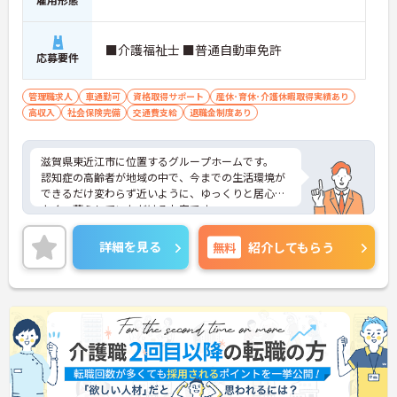
■介護福祉士 ■普通自動車免許
応募要件
管理職求人
車通勤可
資格取得サポート
産休･育休･介護休暇取得実績あり
高収入
社会保険完備
交通費支給
退職金制度あり
滋賀県東近江市に位置するグループホームです。
認知症の高齢者が地域の中で、今までの生活環境が
できるだけ変わらず近いように、ゆっくりと居心地
よく、暮らしていただけるお家です。
これまでのご経験、資格を活かして即戦力としてご
活躍いただけます。
詳細を見る
無料
紹介してもらう
ご興味ある方には、面接対策ポイントなど、さらに
詳細をお話しいたしますのでお気軽にご相談くださ
い！