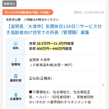
募集停止
サービス付き高齢者向け住宅（サ高住）
更新日：2026年06月24日
名称非公開 ※詳細はお問合せください
【滋賀県／大津市】年間休日120日◎サービス付
き高齢者向け住宅での所長（管理職）募集
月収
28.5万円～31.4万円
程度
給料
年収
400万円～440万円
程度
滋賀県 大津市
勤務地
ＪＲ東海道本線(米原－神戸)
正社員(正職員)
雇用形態
■介護福祉士、社会福祉士、社会福祉主
事、ヘルパー（初任者研修）、実務者研修
応募要件
のいずれか ※業界問わずマネジメント経験
のある方 ■普通自動車運転免許（ペーパー