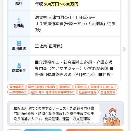
給料
年収
504万円～600万円
滋賀県 大津市 逢坂1丁目4番36号
ＪＲ東海道本線(米原－神戸)「大津駅」徒歩
勤務地
3分
正社員(正職員)
雇用形態
■介護福祉士・社会福祉士必須・介護支援
専門員（ケアマネジャー）いずれか必須 ■
応募要件
普通自動車免許必須（AT限定可） ■経験5
年以上
管理職求人
駅から徒歩10分以内
車通勤可
日勤のみ
年間休日110日以上
研修制度あり
産休･育休･介護休暇取得実績あり
社会保険完備
交通費支給
滋賀県大津市に位置するサービス付き高齢者向け住
宅に通所介護・訪問介護を併設した複合施設での施
設長候補求人です。施設管理、運営・収支管理等幅
広くご担当いただきます。これまでのご経験、資格
を活かしてご活躍いただけます。年間休日は120日