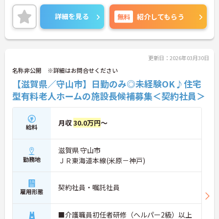
ご興味ある方には、面接対策ポイントなど、さらに
詳細をお話しいたしますのでお気軽にご相談くださ
詳細を見る
無料
紹介してもらう
い。
更新日：2026年03月30日
名称非公開 ※詳細はお問合せください
【滋賀県／守山市】日勤のみ◎未経験OK♪住宅
型有料老人ホームの施設長候補募集＜契約社員＞
月収
30.0万円
～
給料
滋賀県 守山市
勤務地
ＪＲ東海道本線(米原－神戸)
契約社員・嘱託社員
雇用形態
■介護職員初任者研修（ヘルパー2級）以上