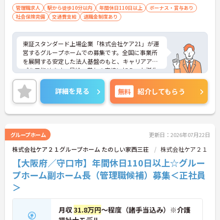
管理職求人
駅から徒歩10分以内
年間休日110日以上
ボーナス・賞与あり
社会保険完備
交通費支給
退職金制度あり
東証スタンダード上場企業「株式会社ケア21」が運
営するグループホームでの募集です。全国に事業所
を展開する安定した法人基盤のもと、キャリアアッ
プを目指せます。昇給・賞与の実績に加え、お誕生
日プレゼントや各種割引が利用できる組合制度な
ど、手厚い福利厚生も魅力。定年制を撤廃している
詳細を見る
無料
紹介してもらう
ため、腰を据えて長くご活躍いただけます。これま
での経験を活かして施設運営や人材育成に挑戦した
い方、チームで何かを創り上げるのが好きな方にお
すすめです。ご興味のある方は詳細等をお伝えしま
すので、お気軽にお問い合わせください。
グループホーム
更新日：2026年07月22日
株式会社ケア２１グループホーム たのしい家西三荘
株式会社ケア２１
【大阪府／守口市】年間休日110日以上☆グルー
プホーム副ホーム長（管理職候補）募集＜正社員
＞
月収
31.8万円
～程度（諸手当込み）※介護
福祉士モデル