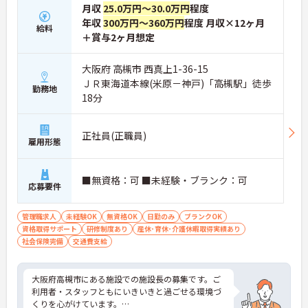
月収
25.0万円～30.0万円
程度
年収
300万円～360万円
程度 月収×12ヶ月
給料
＋賞与2ヶ月想定
大阪府 高槻市 西真上1-36-15
ＪＲ東海道本線(米原－神戸)「高槻駅」徒歩
勤務地
18分
正社員(正職員)
雇用形態
■無資格：可 ■未経験・ブランク：可
応募要件
管理職求人
未経験OK
無資格OK
日勤のみ
ブランクOK
資格取得サポート
研修制度あり
産休･育休･介護休暇取得実績あり
社会保険完備
交通費支給
大阪府高槻市にある施設での施設長の募集です。ご
利用者・スタッフともにいきいきと過ごせる環境づ
くりを心がけています。