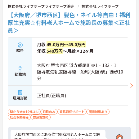
株式会社ライフホープライフホープ浜寺
株式会社ライフホープ
【大阪府／堺市西区】髪色・ネイル等自由！福利
厚生充実☆有料老人ホームで施設長の募集＜正社
員＞
月収
45.0万円～45.0万円
給料
年収
540万円
～月給×12ヶ月
大阪府 堺市西区 浜寺船尾町東1‐133‐1
阪堺電気軌道阪堺線「船尾(大阪)駅」徒歩10
勤務地
分
正社員(正職員)
雇用形態
駅から徒歩10分以内
日勤のみ
資格取得サポート
研修制度あり
社会保険完備
交通費支給
大阪府堺市西区にある住宅型有料老人ホームにて施