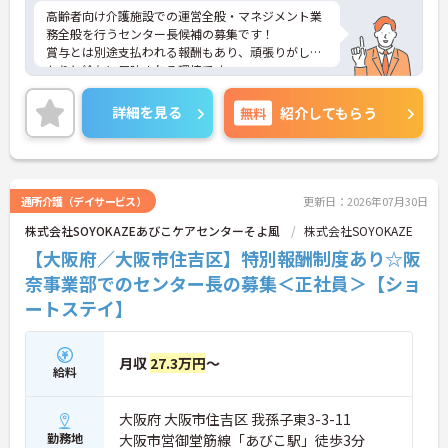
高齢者向け介護施設での運営全般・マネジメント業
務全般を行うセンター長候補の募集です！
賞与とは別途支払われる報酬もあり、頑張りがしっ
かりと給与に反映される環境です。
ご興味ある方には、面接対策ポイントなど、さらに
詳細をお話しいたしますのでお気軽にご相談くださ
詳細を見る
無料
紹介してもらう
い！
通所介護（デイサービス）
更新日：2026年07月30日
株式会社SOYOKAZEあびこケアセンターそよ風
株式会社SOYOKAZE
【大阪府／大阪市住吉区】特別報酬制度あり☆阪
奈事業部でのセンター長の募集＜正社員＞【ショ
ートステイ】
月収
27.3万円
～
給料
大阪府 大阪市住吉区 我孫子東3-3-11
勤務地
大阪市営御堂筋線「あびこ駅」徒歩3分