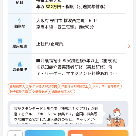
給料
年収
382万円
～程度（別途賞与付与）
大阪府 守口市 橋波西之町1-6-11
勤務地
京阪本線「西三荘駅」徒歩8分
正社員(正職員)
雇用形態
■介護福祉士 ※実務経験5年以上（施設系）
※認知症介護実践者研修（実践研修）修
応募要件
了・リーダー、マネジメント経験あれば尚
可
管理職求人
駅から徒歩10分以内
年間休日110日以上
ボーナス・賞与あり
社会保険完備
交通費支給
退職金制度あり
東証スタンダード上場企業「株式会社ケア21」が運
営するグループホームでの募集です。全国に事業所
を展開する安定した法人基盤のもと、キャリアアッ
プを目指せます。昇給・賞与の実績に加え、お誕生
日プレゼントや各種割引が利用できる組合制度な
ど、手厚い福利厚生も魅力。定年制を撤廃している