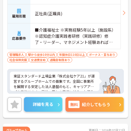
正社員(正職員)
雇用形態
■介護福祉士 ※実務経験5年以上（施設系）
※認知症介護実践者研修（実践研修）修
応募要件
了・リーダー、マネジメント経験あれば尚
可
管理職求人
駅から徒歩10分以内
年間休日110日以上
ボーナス・賞与あり
社会保険完備
交通費支給
退職金制度あり
東証スタンダード上場企業「株式会社ケア21」が運
営するグループホームでの募集です。全国に事業所
を展開する安定した法人基盤のもと、キャリアアッ
プを目指せます。昇給・賞与の実績に加え、お誕生
日プレゼントや各種割引が利用できる組合制度な
ど、手厚い福利厚生も魅力。定年制を撤廃している
詳細を見る
無料
紹介してもらう
ため、腰を据えて長くご活躍いただけます。これま
での経験を活かして施設運営や人材育成に挑戦した
い方、チームで何かを創り上げるのが好きな方にお
すすめです。ご興味のある方は詳細等をお伝えしま
すので、お気軽にお問い合わせください。
グループホーム
更新日：2026年07月22日