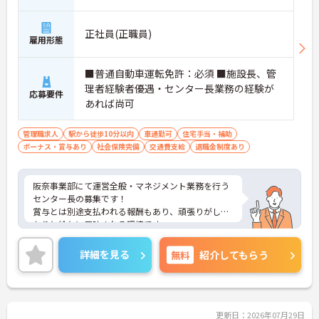
正社員(正職員)
雇用形態
■普通自動車運転免許：必須 ■施設長、管
理者経験者優遇・センター長業務の経験が
応募要件
あれば尚可
管理職求人
駅から徒歩10分以内
車通勤可
住宅手当・補助
ボーナス・賞与あり
社会保険完備
交通費支給
退職金制度あり
阪奈事業部にて運営全般・マネジメント業務を行う
センター長の募集です！
賞与とは別途支払われる報酬もあり、頑張りがしっ
かりと給与に反映される環境です。
ご興味ある方には、面接対策ポイントなど、さらに
詳細をお話しいたしますのでお気軽にご相談くださ
詳細を見る
無料
紹介してもらう
い！
更新日：2026年07月29日