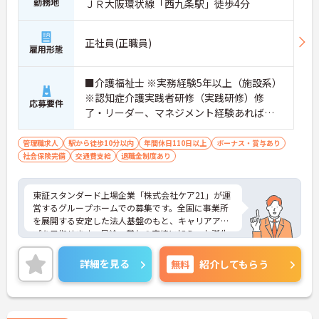
勤務地
ＪＲ大阪環状線「西九条駅」徒歩4分
正社員(正職員)
雇用形態
■介護福祉士 ※実務経験5年以上（施設系）
※認知症介護実践者研修（実践研修）修
応募要件
了・リーダー、マネジメント経験あれば尚
可
管理職求人
駅から徒歩10分以内
年間休日110日以上
ボーナス・賞与あり
社会保険完備
交通費支給
退職金制度あり
東証スタンダード上場企業「株式会社ケア21」が運
営するグループホームでの募集です。全国に事業所
を展開する安定した法人基盤のもと、キャリアアッ
プを目指せます。昇給・賞与の実績に加え、お誕生
日プレゼントや各種割引が利用できる組合制度な
ど、手厚い福利厚生も魅力。定年制を撤廃している
詳細を見る
無料
紹介してもらう
ため、腰を据えて長くご活躍いただけます。これま
での経験を活かして施設運営や人材育成に挑戦した
い方、チームで何かを創り上げるのが好きな方にお
すすめです。ご興味のある方は詳細等をお伝えしま