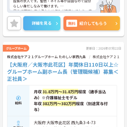
設長の求人です。髪色・ネイル等が自由なので自分
らしい身だしなみで働けます。
月給45万円と高水準なため収入が安定しており、安
心して勤務していただけます。
ご興味のある方には、面接対策ポイントなど、さら
詳細を見る
無料
紹介してもらう
に詳細をご案内しますのでお気軽にご相談くださ
い！
グループホーム
更新日：2026年07月22日
株式会社ケア２１グループホーム たのしい家西九条
株式会社ケア２１
【大阪府／大阪市此花区】年間休日110日以上☆
グループホーム副ホーム長（管理職候補）募集＜
正社員＞
月収
31.8万円～31.8万円
程度（諸手当込
み）※介護福祉士モデル
給料
年収
382万円～382万円
程度（別途賞与付
与）
大阪府 大阪市此花区 西九条3-4-73