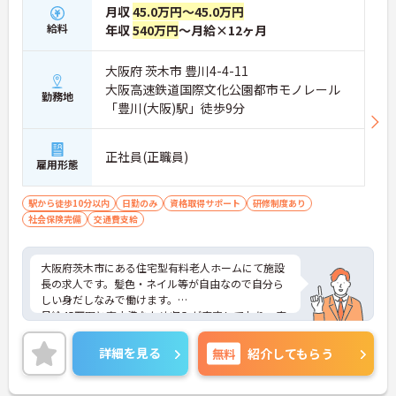
月収
45.0万円～45.0万円
給料
年収
540万円
～月給×12ヶ月
大阪府 茨木市 豊川4-4-11
大阪高速鉄道国際文化公園都市モノレール
勤務地
「豊川(大阪)駅」徒歩9分
正社員(正職員)
雇用形態
駅から徒歩10分以内
日勤のみ
資格取得サポート
研修制度あり
社会保険完備
交通費支給
大阪府茨木市にある住宅型有料老人ホームにて施設
長の求人です。髪色・ネイル等が自由なので自分ら
しい身だしなみで働けます。
月給45万円と高水準なため収入が安定しており、安
心して勤務していただけます。
ご興味のある方には、面接対策ポイントなど、さら
詳細を見る
無料
紹介してもらう
に詳細をご案内しますのでお気軽にご相談くださ
い！