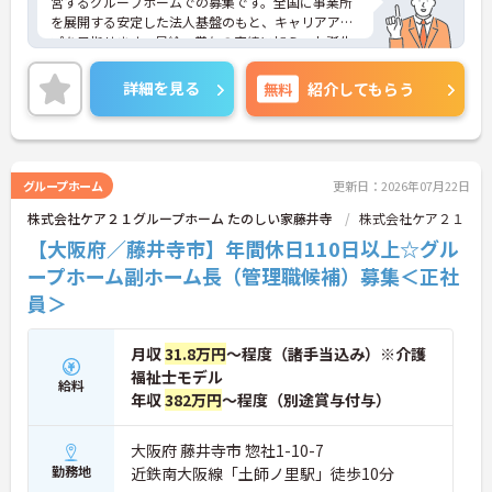
営するグループホームでの募集です。全国に事業所
を展開する安定した法人基盤のもと、キャリアアッ
プを目指せます。昇給・賞与の実績に加え、お誕生
日プレゼントや各種割引が利用できる組合制度な
ど、手厚い福利厚生も魅力。定年制を撤廃している
詳細を見る
無料
紹介してもらう
ため、腰を据えて長くご活躍いただけます。これま
での経験を活かして施設運営や人材育成に挑戦した
い方、チームで何かを創り上げるのが好きな方にお
すすめです。ご興味のある方は詳細等をお伝えしま
すので、お気軽にお問い合わせください。
グループホーム
更新日：2026年07月22日
株式会社ケア２１グループホーム たのしい家藤井寺
株式会社ケア２１
【大阪府／藤井寺市】年間休日110日以上☆グル
ープホーム副ホーム長（管理職候補）募集＜正社
員＞
月収
31.8万円
～程度（諸手当込み）※介護
福祉士モデル
給料
年収
382万円
～程度（別途賞与付与）
大阪府 藤井寺市 惣社1-10-7
勤務地
近鉄南大阪線「土師ノ里駅」徒歩10分