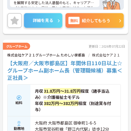
を展開する安定した法人基盤のもと、キャリアアッ
プを目指せます。昇給・賞与の実績に加え、お誕生
日プレゼントや各種割引が利用できる組合制度な
ど、手厚い福利厚生も魅力。定年制を撤廃している
詳細を見る
無料
紹介してもらう
ため、腰を据えて長くご活躍いただけます。これま
での経験を活かして施設運営や人材育成に挑戦した
い方、チームで何かを創り上げるのが好きな方にお
すすめです。ご興味のある方は詳細等をお伝えしま
すので、お気軽にお問い合わせください。
グループホーム
更新日：2026年07月22日
株式会社ケア２１グループホーム たのしい家都島
株式会社ケア２１
【大阪府／大阪市都島区】年間休日110日以上☆
グループホーム副ホーム長（管理職候補）募集＜
正社員＞
月収
31.8万円～31.8万円
程度（諸手当込
み）※介護福祉士モデル
給料
年収
382万円～382万円
程度（別途賞与付
与）
大阪府 大阪市都島区 御幸町1-6-5
勤務地
大阪市営谷町線「野江内代駅」徒歩12分