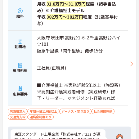
月収
31.8万円～31.8万円
程度（諸手当込
み）※介護福祉士モデル
給料
年収
382万円～382万円
程度（別途賞与付
与）
大阪府 吹田市 高野台1-6-2 千里高野台ハイ
ツ101
勤務地
阪急千里線「南千里駅」徒歩15分
正社員(正職員)
雇用形態
■介護福祉士 ※実務経験5年以上（施設系）
※認知症介護実践者研修（実践研修）修
応募要件
了・リーダー、マネジメント経験あれば尚
可
管理職求人
年間休日110日以上
ボーナス・賞与あり
社会保険完備
交通費支給
退職金制度あり
東証スタンダード上場企業「株式会社ケア21」が運