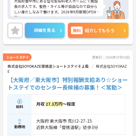
大阪府豊中市にある住宅型有料老人ホームにて施設
長の求人です。髪色・ネイル等が自由なので自分ら
しい身だしなみで働けます。2026年9月新規OPEN予
定！
月給45万円と高水準なため収入が安定しており、安
心して勤務していただけます。
詳細を見る
無料
紹介してもらう
ご興味のある方には、面接対策ポイントなど、さら
に詳細をご案内しますのでお気軽にご相談くださ
い！
ショートステイ
更新日：2026年07月30日
株式会社SOYOKAZE俊徳道ショートステイそよ風
株式会社SOYOKAZ
E
【大阪府／東大阪市】特別報酬支給あり☆ショー
トステイでのセンター長候補の募集！＜常勤＞
月収
27.3万円
～程度
給料
大阪府 東大阪市 荒川2-27-15
勤務地
近鉄大阪線「俊徳道駅」徒歩3分