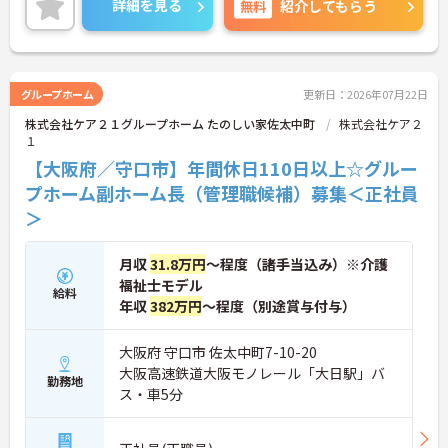
詳細を見る
無料
紹介してもらう
ため、腰を据えて長くご活躍いただけます。これま
での経験を活かして施設運営や人材育成に挑戦した
い方、チームで何かを創り上げるのが好きな方にお
すすめです。ご興味のある方は詳細等をお伝えしま
すので、お気軽にお問い合わせください。
グループホーム
更新日：2026年07月22日
株式会社ケア２１グループホーム たのしい家佐太中町
株式会社ケア２
１
【大阪府／守口市】年間休日110日以上☆グルー
プホーム副ホーム長（管理職候補）募集＜正社員
＞
月収
31.8万円
～程度（諸手当込み）※介護
福祉士モデル
給料
年収
382万円
～程度（別途賞与付与）
大阪府 守口市 佐太中町7-10-20
大阪高速鉄道大阪モノレール「大日駅」バ
勤務地
ス・車5分