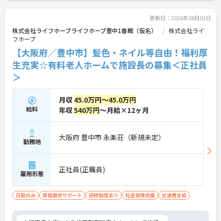
更新日：2026年08月03日
株式会社ライフホープライフホープ豊中1番館（仮名）
株式会社ライ
フホープ
【大阪府／豊中市】髪色・ネイル等自由！福利厚
生充実☆有料老人ホームで施設長の募集＜正社員
＞
月収
45.0万円～45.0万円
給料
年収
540万円
～月給×12ヶ月
大阪府 豊中市 永楽荘（新規未定）
勤務地
正社員(正職員)
雇用形態
日勤のみ
資格取得サポート
研修制度あり
社会保険完備
交通費支給