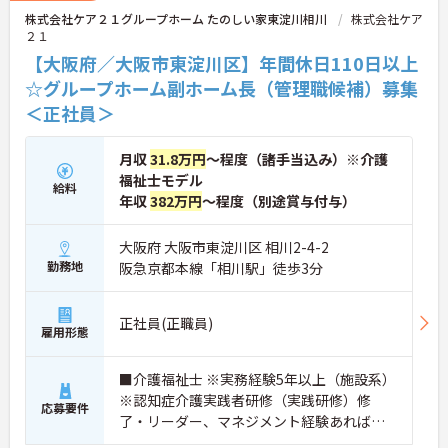
株式会社ケア２１グループホーム たのしい家東淀川相川
株式会社ケア
２１
【大阪府／大阪市東淀川区】年間休日110日以上
☆グループホーム副ホーム長（管理職候補）募集
＜正社員＞
月収
31.8万円
～程度（諸手当込み）※介護
福祉士モデル
給料
年収
382万円
～程度（別途賞与付与）
大阪府 大阪市東淀川区 相川2-4-2
勤務地
阪急京都本線「相川駅」徒歩3分
正社員(正職員)
雇用形態
■介護福祉士 ※実務経験5年以上（施設系）
※認知症介護実践者研修（実践研修）修
応募要件
了・リーダー、マネジメント経験あれば尚
可