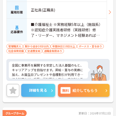
正社員(正職員)
雇用形態
■介護福祉士 ※実務経験5年以上（施設系）
※認知症介護実践者研修（実践研修）修
応募要件
了・リーダー、マネジメント経験あれば尚
可
管理職求人
駅から徒歩10分以内
年間休日110日以上
ボーナス・賞与あり
社会保険完備
交通費支給
退職金制度あり
全国に事業所を展開する安定した法人基盤のもと、
キャリアアップを目指せます。昇給・賞与の実績に
加え、お誕生日プレゼントや各種割引が利用できる
組合制度など、手厚い福利厚生も魅力。定年制を撤
廃しているため、腰を据えて長くご活躍いただけま
す。これまでの経験を活かして施設運営や人材育成
詳細を見る
無料
紹介してもらう
に挑戦したい方、チームで何かを創り上げるのが好
きな方におすすめです。ご興味のある方は詳細等を
お伝えしますので、お気軽にお問い合わせくださ
い。
グループホーム
更新日：2026年07月22日