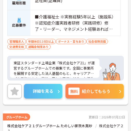
正社員(正職員)
雇用形態
■介護福祉士 ※実務経験5年以上（施設系）
※認知症介護実践者研修（実践研修）修
応募要件
了・リーダー、マネジメント経験あれば尚
可
管理職求人
年間休日110日以上
ボーナス・賞与あり
社会保険完備
交通費支給
退職金制度あり
東証スタンダード上場企業「株式会社ケア21」が運
営するグループホームでの募集です。全国に事業所
を展開する安定した法人基盤のもと、キャリアアッ
プを目指せます。昇給・賞与の実績に加え、お誕生
日プレゼントや各種割引が利用できる組合制度な
ど、手厚い福利厚生も魅力。定年制を撤廃している
詳細を見る
無料
紹介してもらう
ため、腰を据えて長くご活躍いただけます。これま
での経験を活かして施設運営や人材育成に挑戦した
い方、チームで何かを創り上げるのが好きな方にお
すすめです。ご興味のある方は詳細等をお伝えしま
すので、お気軽にお問い合わせください。
グループホーム
更新日：2026年07月22日
株式会社ケア２１グループホーム たのしい家茨木真砂
株式会社ケア２
１