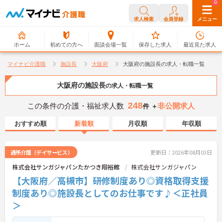
0
0
求人検索
会員登録
メニュー
ホーム
初めての方へ
面談会場一覧
保存した求人
最近見た求人
マイナビ介護職
施設長
大阪府
大阪府の施設長の求人・転職一覧
大阪府の施設長
の求人・転職一覧
248
この条件の介護・福祉求人数
非公開求人
件 ＋
おすすめ順
新着順
月収順
年収順
通所介護（デイサービス）
更新日：2026年08月03日
株式会社サンガジャパンたかつき翔裕館
株式会社サンガジャパン
【大阪府／高槻市】研修制度あり◎資格取得支援
制度あり◎施設長としてのお仕事です♪＜正社員
＞