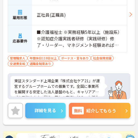
正社員(正職員)
雇用形態
■介護福祉士 ※実務経験5年以上（施設系）
※認知症介護実践者研修（実践研修）修
応募要件
了・リーダー、マネジメント経験あれば尚
可
管理職求人
年間休日110日以上
ボーナス・賞与あり
社会保険完備
交通費支給
退職金制度あり
東証スタンダード上場企業「株式会社ケア21」が運
営するグループホームでの募集です。全国に事業所
を展開する安定した法人基盤のもと、キャリアアッ
プを目指せます。昇給・賞与の実績に加え、お誕生
日プレゼントや各種割引が利用できる組合制度な
ど、手厚い福利厚生も魅力。定年制を撤廃している
詳細を見る
無料
紹介してもらう
ため、腰を据えて長くご活躍いただけます。これま
での経験を活かして施設運営や人材育成に挑戦した
い方、チームで何かを創り上げるのが好きな方にお
すすめです。ご興味のある方は詳細等をお伝えしま
すので、お気軽にお問い合わせください。