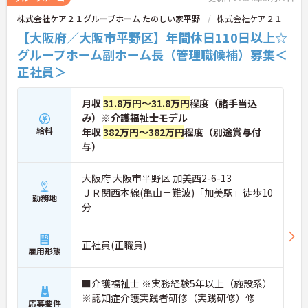
株式会社ケア２１グループホーム たのしい家平野
株式会社ケア２１
【大阪府／大阪市平野区】年間休日110日以上☆
グループホーム副ホーム長（管理職候補）募集＜
正社員＞
月収
31.8万円～31.8万円
程度（諸手当込
み）※介護福祉士モデル
給料
年収
382万円～382万円
程度（別途賞与付
与）
大阪府 大阪市平野区 加美西2-6-13
ＪＲ関西本線(亀山－難波)「加美駅」徒歩10
勤務地
分
正社員(正職員)
雇用形態
■介護福祉士 ※実務経験5年以上（施設系）
※認知症介護実践者研修（実践研修）修
応募要件