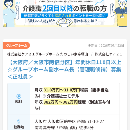
グループホーム
更新日：2026年07月22日
株式会社ケア２１グループホーム たのしい家帝塚山
株式会社ケア２１
【大阪府／大阪市阿倍野区】年間休日110日以上
☆グループホーム副ホーム長（管理職候補）募集
＜正社員＞
月収
31.8万円～31.8万円
程度（諸手当込
み）※介護福祉士モデル
給料
年収
382万円～382万円
程度（別途賞与付
与）
大阪府 大阪市阿倍野区 帝塚山1-10-27
勤務地
南海高野線「帝塚山駅」徒歩5分