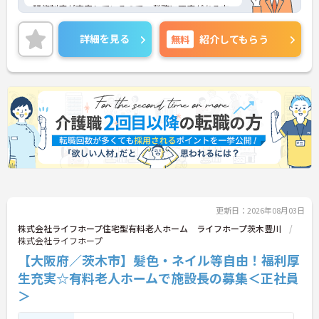
研修制度が充実しているので、業務に不安がある方
も安心して就業できます。施設づくりを行うやりが
いのあるお仕事です。
詳細を見る
無料
紹介してもらう
ご興味のある方には、面接対策ポイントなど、さら
に詳細をお話しいたしますのでお気軽にご相談くだ
さい！
更新日：2026年08月03日
株式会社ライフホープ住宅型有料老人ホーム ライフホープ茨木豊川
株式会社ライフホープ
【大阪府／茨木市】髪色・ネイル等自由！福利厚
生充実☆有料老人ホームで施設長の募集＜正社員
＞