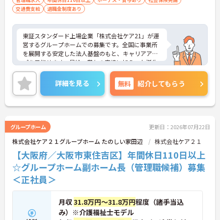
交通費支給
退職金制度あり
東証スタンダード上場企業「株式会社ケア21」が運
営するグループホームでの募集です。全国に事業所
を展開する安定した法人基盤のもと、キャリアアッ
プを目指せます。昇給・賞与の実績に加え、お誕生
日プレゼントや各種割引が利用できる組合制度な
ど、手厚い福利厚生も魅力。定年制を撤廃している
詳細を見る
無料
紹介してもらう
ため、腰を据えて長くご活躍いただけます。これま
での経験を活かして施設運営や人材育成に挑戦した
い方、チームで何かを創り上げるのが好きな方にお
すすめです。ご興味のある方は詳細等をお伝えしま
すので、お気軽にお問い合わせください。
グループホーム
更新日：2026年07月22日
株式会社ケア２１グループホーム たのしい家田辺
株式会社ケア２１
【大阪府／大阪市東住吉区】年間休日110日以上
☆グループホーム副ホーム長（管理職候補）募集
＜正社員＞
月収
31.8万円～31.8万円
程度（諸手当込
み）※介護福祉士モデル