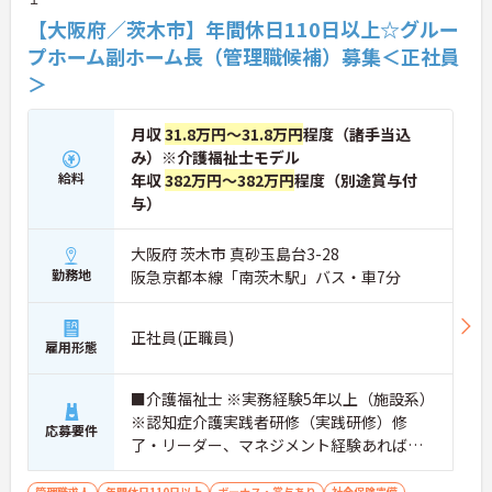
【大阪府／茨木市】年間休日110日以上☆グルー
プホーム副ホーム長（管理職候補）募集＜正社員
＞
月収
31.8万円～31.8万円
程度（諸手当込
み）※介護福祉士モデル
給料
年収
382万円～382万円
程度（別途賞与付
与）
大阪府 茨木市 真砂玉島台3-28
勤務地
阪急京都本線「南茨木駅」バス・車7分
正社員(正職員)
雇用形態
■介護福祉士 ※実務経験5年以上（施設系）
※認知症介護実践者研修（実践研修）修
応募要件
了・リーダー、マネジメント経験あれば尚
可
管理職求人
年間休日110日以上
ボーナス・賞与あり
社会保険完備