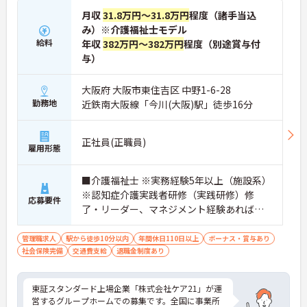
月収
31.8万円～31.8万円
程度（諸手当込
み）※介護福祉士モデル
給料
年収
382万円～382万円
程度（別途賞与付
与）
大阪府 大阪市東住吉区 中野1-6-28
勤務地
近鉄南大阪線「今川(大阪)駅」徒歩16分
正社員(正職員)
雇用形態
■介護福祉士 ※実務経験5年以上（施設系）
※認知症介護実践者研修（実践研修）修
応募要件
了・リーダー、マネジメント経験あれば尚
可
管理職求人
駅から徒歩10分以内
年間休日110日以上
ボーナス・賞与あり
社会保険完備
交通費支給
退職金制度あり
東証スタンダード上場企業「株式会社ケア21」が運
営するグループホームでの募集です。全国に事業所