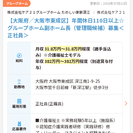
すので、お気軽にお問い合わせください。
グループホーム
更新日：2026年07月22日
株式会社ケア２１グループホーム たのしい家新深江
株式会社ケア２１
【大阪府／大阪市東成区】年間休日110日以上☆
グループホーム副ホーム長（管理職候補）募集＜
正社員＞
月収
31.8万円～31.8万円
程度（諸手当込
み）※介護福祉士モデル
給料
年収
382万円～382万円
程度（別途賞与付
与）
大阪府 大阪市東成区 深江南1-9-25
勤務地
大阪市営千日前線「新深江駅」徒歩3分
正社員(正職員)
雇用形態
■介護福祉士 ※実務経験5年以上（施設系）
※認知症介護実践者研修（実践研修）修
応募要件
了・リーダー、マネジメント経験あれば尚