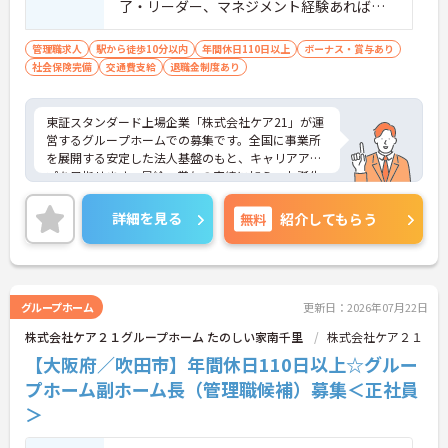
了・リーダー、マネジメント経験あれば尚
可
管理職求人
駅から徒歩10分以内
年間休日110日以上
ボーナス・賞与あり
社会保険完備
交通費支給
退職金制度あり
東証スタンダード上場企業「株式会社ケア21」が運
営するグループホームでの募集です。全国に事業所
を展開する安定した法人基盤のもと、キャリアアッ
プを目指せます。昇給・賞与の実績に加え、お誕生
日プレゼントや各種割引が利用できる組合制度な
ど、手厚い福利厚生も魅力。定年制を撤廃している
詳細を見る
無料
紹介してもらう
ため、腰を据えて長くご活躍いただけます。これま
での経験を活かして施設運営や人材育成に挑戦した
い方、チームで何かを創り上げるのが好きな方にお
すすめです。ご興味のある方は詳細等をお伝えしま
すので、お気軽にお問い合わせください。
グループホーム
更新日：2026年07月22日
株式会社ケア２１グループホーム たのしい家南千里
株式会社ケア２１
【大阪府／吹田市】年間休日110日以上☆グルー
プホーム副ホーム長（管理職候補）募集＜正社員
＞