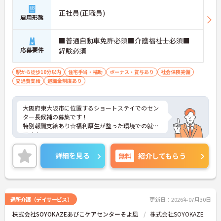
正社員(正職員)
雇用形態
■普通自動車免許必須■介護福祉士必須■
応募要件
経験必須
駅から徒歩10分以内
住宅手当・補助
ボーナス・賞与あり
社会保険完備
交通費支給
退職金制度あり
大阪府東大阪市に位置するショートステイでのセン
ター長候補の募集です！
特別報酬支給あり☆福利厚生が整った環境での就業
です♪
ご興味ある方には、面接対策ポイントなど、さらに
詳細をお話しいたしますのでお気軽にご相談くださ
詳細を見る
無料
紹介してもらう
い。
通所介護（デイサービス）
更新日：2026年07月30日
株式会社SOYOKAZEあびこケアセンターそよ風
株式会社SOYOKAZE