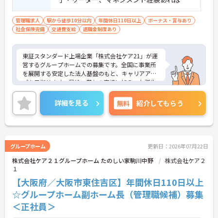
可
管理職求人
駅から徒歩10分以内
年間休日110日以上
ボーナス・賞与あり
社会保険完備
交通費支給
退職金制度あり
東証スタンダード上場企業「株式会社ケア21」が運
営するグループホームでの募集です。全国に事業所
を展開する安定した法人基盤のもと、キャリアアッ
プを目指せます。昇給・賞与の実績に加え、お誕生
日プレゼントや各種割引が利用できる組合制度な
ど、手厚い福利厚生も魅力。定年制を撤廃している
詳細を見る
無料
紹介してもらう
ため、腰を据えて長くご活躍いただけます。これま
での経験を活かして施設運営や人材育成に挑戦した
い方、チームで何かを創り上げるのが好きな方にお
すすめです。ご興味のある方は詳細等をお伝えしま
すので、お気軽にお問い合わせください。
グループホーム
更新日：2026年07月22日
株式会社ケア２１グループホーム たのしい家駒川中野
株式会社ケア２
１
【大阪府／大阪市東住吉区】年間休日110日以上
☆グループホーム副ホーム長（管理職候補）募集
＜正社員＞