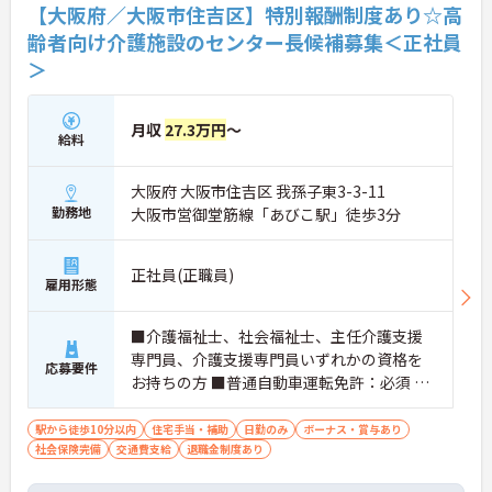
【大阪府／大阪市住吉区】特別報酬制度あり☆高
齢者向け介護施設のセンター長候補募集＜正社員
＞
月収
27.3万円
～
給料
大阪府 大阪市住吉区 我孫子東3-3-11
勤務地
大阪市営御堂筋線「あびこ駅」徒歩3分
正社員(正職員)
雇用形態
■介護福祉士、社会福祉士、主任介護支援
専門員、介護支援専門員いずれかの資格を
応募要件
お持ちの方 ■普通自動車運転免許：必須 ■
施設長、管理者経験者優遇、施設長業務の
経験があれば尚可
駅から徒歩10分以内
住宅手当・補助
日勤のみ
ボーナス・賞与あり
社会保険完備
交通費支給
退職金制度あり