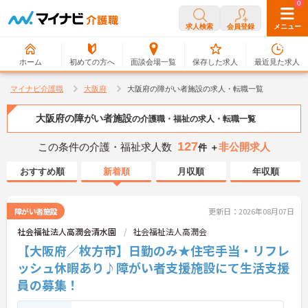
0
0
求人検索
会員登録
メニュー
ホーム
初めての方へ
面談会場一覧
保存した求人
最近見た求人
マイナビ介護職
大阪府
大阪府の障がい者施設の求人・転職一覧
大阪府の障がい者施設
の介護職・福祉の求人・転職一覧
127
この条件の介護・福祉求人数
非公開求人
件 ＋
おすすめ順
新着順
月収順
年収順
障がい者施設
更新日：2026年08月07日
社会福祉法人高潤会清水園
社会福祉法人高潤会
【大阪府／枚方市】日勤のみ★住宅手当・リフレ
ッシュ休暇あり♪障がい者支援施設にて生活支援
員の募集！