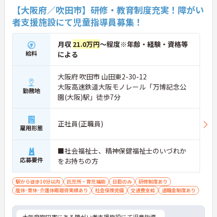
【大阪府／吹田市】研修・教育制度充実！障がい
者支援施設にて児童指導員募集！
月収
21.0万円
～程度※年齢・経験・資格等
給料
による
大阪府 吹田市 山田東2-30-12
大阪高速鉄道大阪モノレール「万博記念公
勤務地
園(大阪)駅」徒歩7分
正社員(正職員)
雇用形態
■社会福祉士、精神保健福祉士のいづれか
応募要件
をお持ちの方
駅から徒歩10分以内
託児所・育児補助
日勤のみ
研修制度あり
産休･育休･介護休暇取得実績あり
社会保険完備
交通費支給
退職金制度あり
大阪府吹田市にある障がい者支援施設にて児童指導