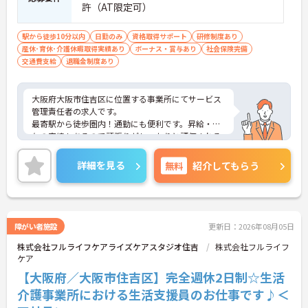
許（AT限定可）
駅から徒歩10分以内
日勤のみ
資格取得サポート
研修制度あり
産休･育休･介護休暇取得実績あり
ボーナス・賞与あり
社会保険完備
交通費支給
退職金制度あり
大阪府大阪市住吉区に位置する事業所にてサービス
管理責任者の求人です。
最寄駅から徒歩圏内！通勤にも便利です。昇給・賞
与の実績もあるので頑張りがしっかりと評価される
環境です。
ご興味のある方には、面接対策ポイントなど、さら
詳細を見る
無料
紹介してもらう
に詳細をご案内しますのでお気軽にご相談くださ
い！
障がい者施設
更新日：2026年08月05日
株式会社フルライフケアライズケアスタジオ住吉
株式会社フルライフ
ケア
【大阪府／大阪市住吉区】完全週休2日制☆生活
介護事業所における生活支援員のお仕事です♪＜