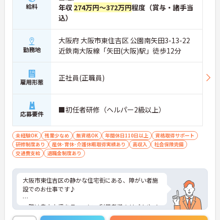
給料
年収
274万円～372万円
程度（賞与・諸手当
込）
大阪府 大阪市東住吉区 公園南矢田3-13-22
勤務地
近鉄南大阪線「矢田(大阪)駅」徒歩12分
正社員(正職員)
雇用形態
■初任者研修（ヘルパー2級以上）
応募要件
未経験OK
残業少なめ
無資格OK
年間休日110日以上
資格取得サポート
研修制度あり
産休･育休･介護休暇取得実績あり
高収入
社会保険完備
交通費支給
退職金制度あり
大阪市東住吉区の静かな住宅街にある、障がい者施
設でのお仕事です♪
一階は自立支援をテーマに、利用者様のリズムやペ
ースを尊重するフロアとなっております。