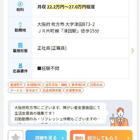
月収
22.2万円～27.0万円
程度
給料
大阪府 枚方市 大字津田873-2
勤務地
ＪＲ片町線「津田駅」徒歩15分
正社員(正職員)
雇用形態
■経験不問
応募要件
車通勤可
未経験OK
住宅手当・補助
無資格OK
日勤のみ
ボーナス・賞与あり
社会保険完備
交通費支給
大阪府枚方市にございます、障がい者支援施設にて
生活支援員の募集です！
日勤勤務のみ・リフレッシュ休暇もございますので
プライベートも充実させたい方におすすめ♪
ご興味のある方は、さらに詳細をお伝えしますので
お気軽にお問い合わせください！
詳細を見る
無料
紹介してもらう