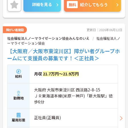
詳細を見る
無料
紹介してもらう
過去のレクリエーションでは、ラーメン屋さんが来
られたり、落語家の方が来られたりと、利用者様に
喜んでいただける企画を職員さんが企画、立案、実
行されています。
障がい者施設
更新日：2026年06月12日
そんなアットホームな雰囲気の施設で、ご活躍いた
社会福祉法人ノーマライゼーション協会みんなのいえ
社会福祉法人ノ
だける仲間を大募集。
ーマライゼーション協会
利用者様に寄り添ったお手伝いをしたい方や少し話
【大阪府／大阪市東淀川区】障がい者グループホ
を聞いてみたい方は是非一度マイナビまでお問合せ
ームにて支援員の募集です！＜正社員＞
ください！
月収
21.7万円～21.9万円
給料
大阪府 大阪市東淀川区 西淡路2-8-15
ＪＲ東海道本線(米原－神戸)「新大阪駅」徒
勤務地
歩6分
正社員(正職員)
雇用形態