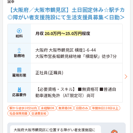
誠幸
【大阪府／大阪市鶴見区】土日固定休み☆駅チカ
◎障がい者支援施設にて生活支援員募集＜日勤＞
月収
20.0万円～25.0万円
程度
給料
大阪府 大阪市鶴見区 横堤1-6-44
勤務地
大阪市営長堀鶴見緑地線「横堤駅」徒歩7分
正社員(正職員)
雇用形態
【必要資格・スキル】 ■無資格可 ■普通自
応募要件
動車運転免許（AT限定可）尚可
駅から徒歩10分以内
未経験OK
無資格OK
日勤のみ
年間休日110日以上
社会保険完備
交通費支給
大阪府大阪市鶴見区に位置する障がい者支援施設に