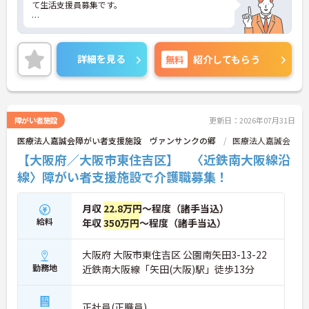
て生活支援員募集です。
長堀鶴見緑地線「横堤」駅より徒歩7分！土日固定
詳細を見る
無料
紹介してもらう
休みでプライベートの予定を立てやすい環境です。
ご興味のある方には、面接対策ポイントなど、さら
障がい者施設
更新日：2026年07月31日
に詳細をお話いたしますので、お気軽にご相談くだ
医療法人嘉誠会障がい者支援施設 ヴァンサンクの郷
医療法人嘉誠会
さい。
【大阪府／大阪市東住吉区】 〈近鉄南大阪線沿
線〉障がい者支援施設で介護職募集！
月収
22.8万円
～程度（諸手当込）
給料
年収
350万円
～程度（諸手当込）
大阪府 大阪市東住吉区 公園南矢田3-13-22
勤務地
近鉄南大阪線「矢田(大阪)駅」徒歩13分
正社員(正職員)