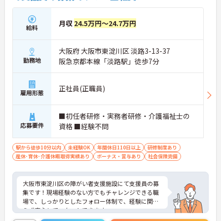
月収
24.5万円～24.7万円
給料
大阪府 大阪市東淀川区 淡路3-13-37
勤務地
阪急京都本線「淡路駅」徒歩7分
正社員(正職員)
雇用形態
■初任者研修・実務者研修・介護福祉士の
応募要件
資格 ■経験不問
駅から徒歩10分以内
未経験OK
年間休日110日以上
研修制度あり
産休･育休･介護休暇取得実績あり
ボーナス・賞与あり
社会保険完備
大阪市東淀川区の障がい者支援施設にて支援員の募
集です！現場経験のない方でもチャレンジできる職
場で、しっかりとしたフォロー体制で、経験に関わ
らず安心してスタートできます。
ご興味のある方には、面接対策ポイントなどさらに