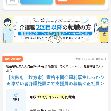
障がい者施設
更新日：2026年08月07日
社会福祉法人大潤会障がい者介護施設 めぐりカーム
社会福祉法人大
潤会
【大阪府／枚方市】資格不問◎福利厚生しっかり
★障がい者介護施設にて支援員の募集＜正社員＞
月収
22.2万円～27.0万円
程度
給料
大阪府 枚方市 渚内野1-14-11