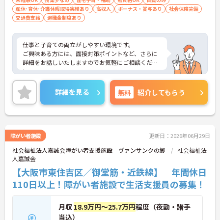
産休･育休･介護休暇取得実績あり
高収入
ボーナス・賞与あり
社会保険完備
交通費支給
退職金制度あり
仕事と子育ての両立がしやすい環境です。
ご興味ある方には、面接対策ポイントなど、さらに
詳細をお話しいたしますのでお気軽にご相談くださ
い。
詳細を見る
無料
紹介してもらう
障がい者施設
更新日：2026年06月29日
社会福祉法人嘉誠会障がい者支援施設 ヴァンサンクの郷
社会福祉法
人嘉誠会
【大阪市東住吉区／御堂筋・近鉄線】 年間休日
110日以上！障がい者施設で生活支援員の募集！
月収
18.9万円～25.7万円
程度（夜勤・諸手
当込）