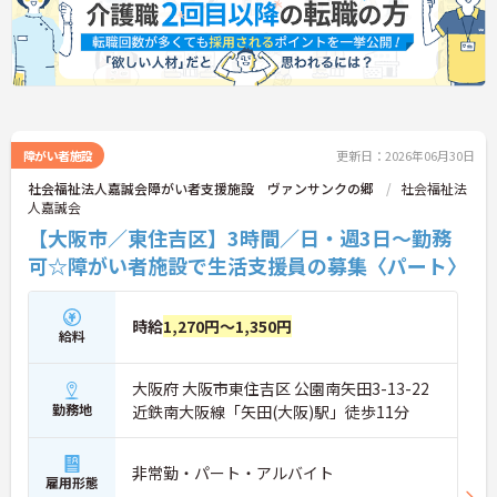
障がい者施設
更新日：2026年06月30日
社会福祉法人嘉誠会障がい者支援施設 ヴァンサンクの郷
社会福祉法
人嘉誠会
【大阪市／東住吉区】3時間／日・週3日～勤務
可☆障がい者施設で生活支援員の募集〈パート〉
時給
1,270円～1,350円
給料
大阪府 大阪市東住吉区 公園南矢田3-13-22
勤務地
近鉄南大阪線「矢田(大阪)駅」徒歩11分
非常勤・パート・アルバイト
雇用形態