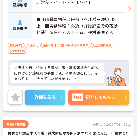
非常勤・パート・アルバイト
雇用形態
■介護職員初任者研修（ヘルパー2級）以
上 ■実務経験：必須（介護施設での夜勤
応募要件
経験）※有料老人ホーム、特別養護老人ホ
ーム、サービス付き高齢者向け住宅等は不
問 ※＜歓迎＞障がい者施設での支援員や
夜勤専従
車通勤可
産休･育休･介護休暇取得実績あり
社会保険完備
交通費支給
介護職経験がある方
大阪枚方市に位置する障がい者・高齢者複合型施設
における介護職員の募集です。夜勤専従として、見
まわりを主に行っていただきます。
勤務日数は週1日～相談可能なので、無理なくプラ
イベートを大切にしながらご勤務いただけます。
ご興味のある方には、面接対策ポイントなど、さら
詳細を見る
無料
紹介してもらう
に詳細をお話しいたしますのでお気軽にご相談くだ
さい！
障がい者施設
更新日：2026年07月31日
株式会社誠幸生活介護・就労継続支援B型 あすなろ まほろば
株式会社