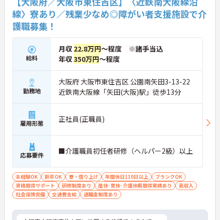
【大阪府／大阪市東住吉区】〈近鉄南大阪線沿
線〉寮あり／残業少なめ◎障がい者支援施設で介
護職募集！
月収
22.8万円
～程度 ※諸手当込
給料
年収
350万円
～程度
大阪府 大阪市東住吉区 公園南矢田3-13-22
勤務地
近鉄南大阪線「矢田(大阪)駅」徒歩13分
正社員(正職員)
雇用形態
■介護職員初任者研修（ヘルパー2級）以上
応募要件
未経験OK
新卒OK
寮・借り上げ
年間休日110日以上
ブランクOK
資格取得サポート
研修制度あり
産休･育休･介護休暇取得実績あり
高収入
社会保険完備
交通費支給
退職金制度あり