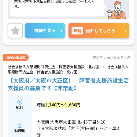
大阪府大阪市東住吉区に位置する施設での求人で
す。
駅から徒歩13分、福利厚生も整っておりますので安
詳細を見る
無料
紹介してもらう
心して就業していただけます。
また資格取得支援が充実！奨励金制度や、研修など
障がい者施設
更新日：2026年06月30日
スキルアップを目指す方にオススメの環境です！
社会福祉法人恩賜財団済生会 障害者支援施設 北村園
社会福祉法人
恩賜財団済生会 障害者支援施設 北村園
【大阪府／大阪市大正区】 障害者支援施設生活
また独身寮もございますので遠方の方でもご応募い
支援員の募集です《非常勤》
ただけますよ◎
時給
1,340円～1,680円
給料
ご興味ある方には、面接対策ポイントなど、さらに
詳細をお話しいたしますのでお気軽にご相談くださ
大阪府 大阪市大正区 北村3丁目5-10
い。
ＪＲ大阪環状線「大正(大阪)駅」バス・車8
勤務地
分