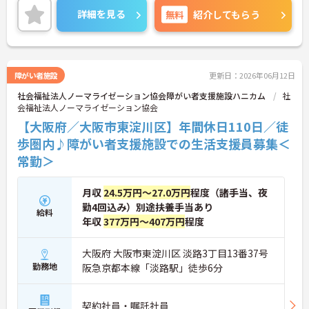
詳細お伝えしますので、お気軽にお問い合わせくだ
詳細を見る
無料
紹介してもらう
さい♪
障がい者施設
更新日：2026年06月12日
社会福祉法人ノーマライゼーション協会障がい者支援施設ハニカム
社
会福祉法人ノーマライゼーション協会
【大阪府／大阪市東淀川区】年間休日110日／徒
歩圏内♪障がい者支援施設での生活支援員募集＜
常勤＞
月収
24.5万円～27.0万円
程度（諸手当、夜
勤4回込み）別途扶養手当あり
給料
年収
377万円～407万円
程度
大阪府 大阪市東淀川区 淡路3丁目13番37号
勤務地
阪急京都本線「淡路駅」徒歩6分
契約社員・嘱託社員