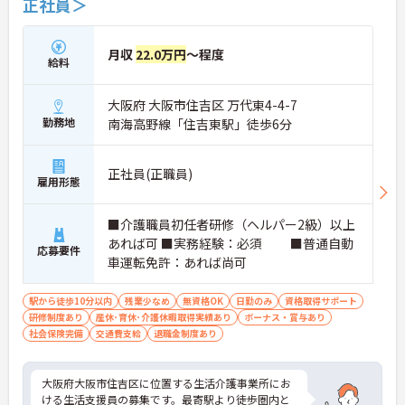
正社員＞
月収
22.0万円
～程度
給料
大阪府 大阪市住吉区 万代東4-4-7
勤務地
南海高野線「住吉東駅」徒歩6分
正社員(正職員)
雇用形態
■介護職員初任者研修（ヘルパー2級）以上
あれば可 ■実務経験：必須 ■普通自動
応募要件
車運転免許：あれば尚可
駅から徒歩10分以内
残業少なめ
無資格OK
日勤のみ
資格取得サポート
研修制度あり
産休･育休･介護休暇取得実績あり
ボーナス・賞与あり
社会保険完備
交通費支給
退職金制度あり
大阪府大阪市住吉区に位置する生活介護事業所にお
ける生活支援員の募集です。最寄駅より徒歩圏内と