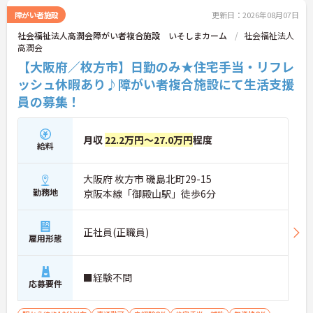
障がい者施設
更新日：2026年08月07日
社会福祉法人高潤会障がい者複合施設 いそしまカーム
社会福祉法人
高潤会
【大阪府／枚方市】日勤のみ★住宅手当・リフレ
ッシュ休暇あり♪障がい者複合施設にて生活支援
員の募集！
月収
22.2万円～27.0万円
程度
給料
大阪府 枚方市 磯島北町29-15
勤務地
京阪本線「御殿山駅」徒歩6分
正社員(正職員)
雇用形態
■経験不問
応募要件