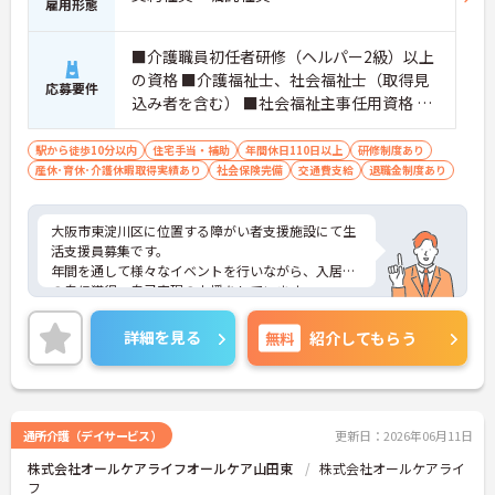
雇用形態
■介護職員初任者研修（ヘルパー2級）以上
の資格 ■介護福祉士、社会福祉士（取得見
応募要件
込み者を含む） ■社会福祉主事任用資格 ※
上記のいずれか
駅から徒歩10分以内
住宅手当・補助
年間休日110日以上
研修制度あり
産休･育休･介護休暇取得実績あり
社会保険完備
交通費支給
退職金制度あり
大阪市東淀川区に位置する障がい者支援施設にて生
活支援員募集です。
年間を通して様々なイベントを行いながら、入居者
の自信獲得・自己実現の支援をしています。
ご興味のある方には、面接対策ポイントなど、さら
に詳細をお話しいたしますので、お気軽にご相談く
詳細を見る
無料
紹介してもらう
ださい。
通所介護（デイサービス）
更新日：2026年06月11日
株式会社オールケアライフオールケア山田東
株式会社オールケアライ
フ