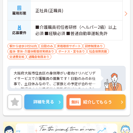
正社員(正職員)
雇用形態
■介護職員初任者研修（ヘルパー2級）以上
応募要件
必須 ■経験必須 ■普通自動車運転免許
駅から徒歩10分以内
日勤のみ
資格取得サポート
研修制度あり
産休･育休･介護休暇取得実績あり
ボーナス・賞与あり
社会保険完備
交通費支給
退職金制度あり
大阪府大阪市住吉区の身体障がい者向けリハビリデ
イサービスで介護職員の募集です！日勤のみのお仕
事で、土日休みなので、ご家族との予定が合わせや
すい職場です♪扶養手当や皆勤手当があるのもうれ
しいポイント◎ご興味のある方は、面接ポイントを
お伝えしますので、お気軽にご連絡ください。
詳細を見る
無料
紹介してもらう