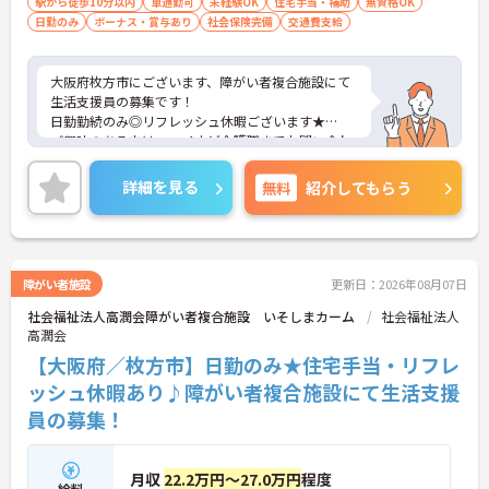
駅から徒歩10分以内
車通勤可
未経験OK
住宅手当・補助
無資格OK
日勤のみ
ボーナス・賞与あり
社会保険完備
交通費支給
大阪府枚方市にございます、障がい者複合施設にて
生活支援員の募集です！
日勤勤続のみ◎リフレッシュ休暇ございます★
ご興味のある方は、マイナビ介護職までお問い合わ
せください。
詳細を見る
無料
紹介してもらう
障がい者施設
更新日：2026年08月07日
社会福祉法人高潤会障がい者複合施設 いそしまカーム
社会福祉法人
高潤会
【大阪府／枚方市】日勤のみ★住宅手当・リフレ
ッシュ休暇あり♪障がい者複合施設にて生活支援
員の募集！
月収
22.2万円～27.0万円
程度
給料