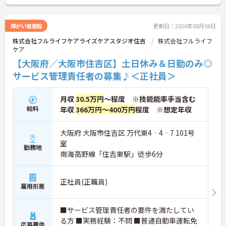
障がい者施設
更新日：2026年08月06日
株式会社フルライフケアライズケアスタジオ住吉
株式会社フルライフ
ケア
【大阪府／大阪市住吉区】土日休み＆日勤のみ◎
サービス管理責任者の募集♪＜正社員＞
月収
30.5万円
～程度 ※技能能率手当含む
給料
年収
366万円～400万円
程度 ※想定年収
大阪府 大阪市住吉区 万代東4‐4‐7 101号
室
勤務地
南海高野線「住吉東駅」徒歩6分
正社員(正職員)
雇用形態
■サービス管理責任者の要件を満たしてい
る方 ■実務経験：不問 ■普通自動車運転免
応募要件