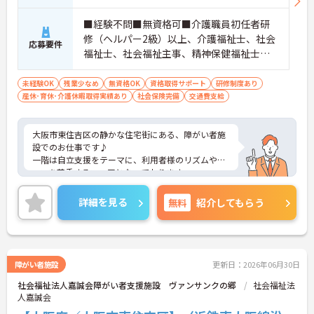
■経験不問■無資格可■介護職員初任者研
修（ヘルパー2級）以上、介護福祉士、社会
応募要件
福祉士、社会福祉主事、精神保健福祉士
いずれかあれば尚可あれば尚可
未経験OK
残業少なめ
無資格OK
資格取得サポート
研修制度あり
産休･育休･介護休暇取得実績あり
社会保険完備
交通費支給
大阪市東住吉区の静かな住宅街にある、障がい者施
設でのお仕事です♪
一階は自立支援をテーマに、利用者様のリズムやペ
ースを尊重するフロアとなっております。
過去のレクリエーションでは、ラーメン屋さんが来
られたり、落語家の方が来られたりと、利用者様に
詳細を見る
無料
紹介してもらう
喜んでいただける企画を職員さんが企画、立案、実
行されています。
そんなアットホームな雰囲気の施設で、ご活躍いた
だける仲間を大募集。
利用者様に寄り添ったお手伝いをしたい方や少し話
障がい者施設
更新日：2026年06月30日
を聞いてみたい方は是非一度マイナビまでお問合せ
社会福祉法人嘉誠会障がい者支援施設 ヴァンサンクの郷
社会福祉法
ください！
人嘉誠会