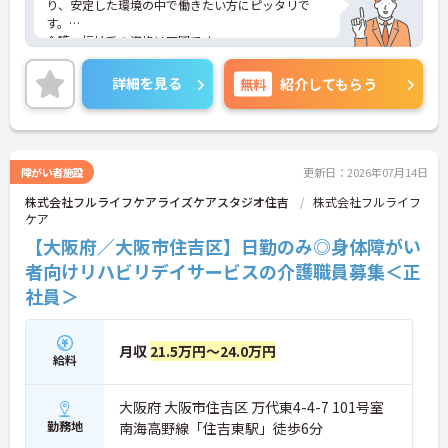
り、安定した環境の中で働きたい方にピッタリで
す。
介護・福祉系の資格は不問です。
ご興味ある方には、面接対策ポイントなど、さらに
詳細をお話しいたしますのでお気軽にご相談くださ
詳細を見る
無料
紹介してもらう
い。
障がい者施設
更新日：2026年07月14日
株式会社フルライフケアライズケアスタジオ住吉
株式会社フルライフ
ケア
【大阪府／大阪市住吉区】日勤のみ◎身体障がい
者向けリハビリデイサービスの介護職員募集＜正
社員＞
月収
21.5万円～24.0万円
給料
大阪府 大阪市住吉区 万代東4-4-7 101号室
勤務地
南海高野線「住吉東駅」徒歩6分