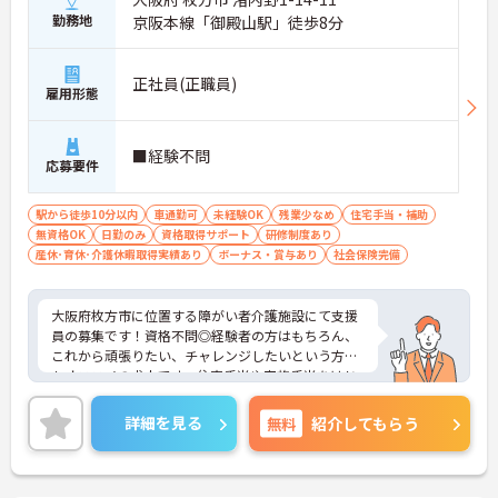
勤務地
京阪本線「御殿山駅」徒歩8分
正社員(正職員)
雇用形態
■経験不問
応募要件
駅から徒歩10分以内
車通勤可
未経験OK
残業少なめ
住宅手当・補助
無資格OK
日勤のみ
資格取得サポート
研修制度あり
産休･育休･介護休暇取得実績あり
ボーナス・賞与あり
社会保険完備
大阪府枚方市に位置する障がい者介護施設にて支援
員の募集です！資格不問◎経験者の方はもちろん、
これから頑張りたい、チャレンジしたいという方に
もオススメの求人です。住宅手当や家族手当をはじ
め、各種手当・制度が充実◎安心して長く働ける環
境が整っております♪
詳細を見る
無料
紹介してもらう
ご興味ある方には、面接対策ポイントなど、さらに
詳細をお話しいたしますのでお気軽にご相談くださ
い。