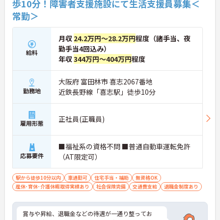
歩10分！障害者支援施設にて生活支援員募集＜
常勤＞
月収
24.2万円～28.2万円
程度（諸手当、夜
勤手当4回込み）
給料
年収
344万円～404万円
程度
大阪府 富田林市 喜志2067番地
勤務地
近鉄長野線「喜志駅」徒歩10分
正社員(正職員)
雇用形態
■福祉系の資格不問 ■普通自動車運転免許
応募要件
（AT限定可）
駅から徒歩10分以内
車通勤可
住宅手当・補助
無資格OK
産休･育休･介護休暇取得実績あり
社会保険完備
交通費支給
退職金制度あり
賞与や昇給、退職金などの待遇が一通り整ってお