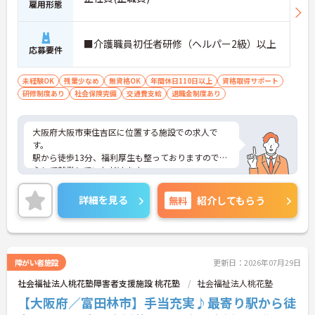
雇用形態
■介護職員初任者研修（ヘルパー2級）以上
応募要件
未経験OK
残業少なめ
無資格OK
年間休日110日以上
資格取得サポート
研修制度あり
社会保険完備
交通費支給
退職金制度あり
大阪府大阪市東住吉区に位置する施設での求人で
す。
駅から徒歩13分、福利厚生も整っておりますので安
心して就業していただけます。
ご興味のある方はお気軽にお問い合わせ下さい。
詳細を見る
無料
紹介してもらう
障がい者施設
更新日：2026年07月29日
社会福祉法人桃花塾障害者支援施設 桃花塾
社会福祉法人桃花塾
【大阪府／富田林市】手当充実♪最寄り駅から徒