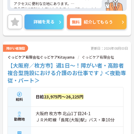
アクセスに便利な立地にあります。
完全週休2日制＆土日はお休みです。プライベートと
のメリハリのある働き方が可能です。ご利用者に寄
り添って、その方に合わせたサービスの提供を行っ
詳細を見る
無料
紹介してもらう
ていただける方を募集しています。
ご興味のある方には、面接対策ポイントなど、さら
に詳細をご案内しますのでお気軽にご相談くださ
い！
障がい者施設
更新日：2026年08月03日
ぐっどケア有限会社ぐっどケアKitayama
ぐっどケア有限会社
【大阪府／枚方市】週1日～！障がい者・高齢者
複合型施設における介護のお仕事です♪＜夜勤専
従・パート＞
日給
23,975円～26,225円
給料
大阪府 枚方市 北山1丁目24-1
勤務地
ＪＲ片町線「長尾(大阪)駅」バス・車10分