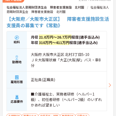
社会福祉法人恩賜財団済生会 障害者支援施設 北村園
社会福祉法人
恩賜財団済生会 障害者支援施設 北村園
【大阪府／大阪市大正区】 障害者支援施設生活
支援員の募集です《常勤》
月収
21.0万円～26.7万円
程度(諸手当込み)
給料
年収
310万円～411万円
程度(諸手当込み)
大阪府 大阪市大正区 北村3丁目5-10
ＪＲ大阪環状線「大正(大阪)駅」バス・車8
勤務地
分
正社員(正職員)
雇用形態
■介護福祉士、実務者研修（ヘルパー1
級）、初任者研修（ヘルパー2級）のいずれ
応募要件
かあれば望ましい
未経験OK
残業少なめ
住宅手当・補助
無資格OK
日勤のみ