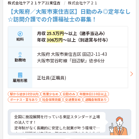
株式会社ケア２１ケア21東住吉
株式会社ケア２１
【大阪府／大阪市東住吉区】日勤のみ◎定年なし
☆訪問介護での介護福祉士の募集！
月収
25.5万円
～以上（諸手当込み）
給料
年収
306万円
～以上（別途賞与付与）
大阪府 大阪市東住吉区 田辺2-11-43
勤務地
大阪市営谷町線「田辺駅」徒歩6分
正社員(正職員)
雇用形態
駅から徒歩10分以内
残業少なめ
日勤のみ
年間休日110日以上
ボーナス・賞与あり
社会保険完備
交通費支給
退職金制度あり
全国に施設展開を行っている東証スタンダード上場
の法人です！
定年制がなく長期的に安定した就業が叶う環境で
す。人間関係が良好で、職員同士が認め合う文化が
根付いています。