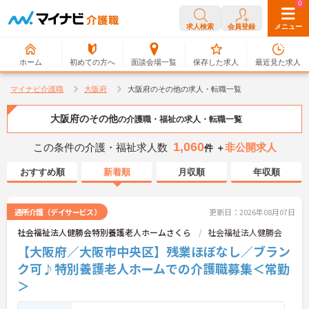
0
0
求人検索
会員登録
メニュー
ホーム
初めての方へ
面談会場一覧
保存した求人
最近見た求人
マイナビ介護職
大阪府
大阪府のその他の求人・転職一覧
大阪府のその他
の介護職・福祉の求人・転職一覧
1,060
この条件の介護・福祉求人数
非公開求人
件 ＋
おすすめ順
新着順
月収順
年収順
通所介護（デイサービス）
更新日：2026年08月07日
社会福祉法人健勝会特別養護老人ホームさくら
社会福祉法人健勝会
【大阪府／大阪市中央区】残業ほぼなし／ブラン
ク可♪特別養護老人ホームでの介護職募集＜常勤
＞