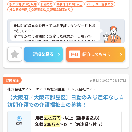
駅から徒歩10分以内
日勤のみ
年間休日110日以上
ボーナス・賞与あり
社会保険完備
交通費支給
退職金制度あり
全国に施設展開を行っている東証スタンダード上場
の法人です！
定年制がなく長期的に安定した就業が叶う環境で
す。人間関係が良好で、職員同士が認め合う文化が
根付いています。
ご興味のある方には、面接対策ポイントなど、さら
詳細を見る
無料
紹介してもらう
に詳細をご案内しますのでお気軽にご相談くださ
い！
訪問介護
更新日：2026年08月07日
株式会社ケア２１ケア21城北公園通
株式会社ケア２１
【大阪府／大阪市都島区】日勤のみ◎定年なし☆
訪問介護での介護福祉士の募集！
月収
25.5万円
～以上（諸手当込み）
給料
年収
306万円
～以上（別途賞与付与）