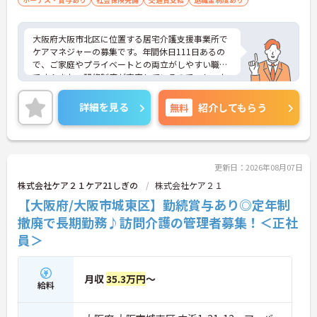
■ 年齢問わず長く働ける職場です♪
大阪府大阪市北区に位置する居宅介護支援事業所で
将来を見据えてキャリア継続がしやすい！
ケアマネジャーの募集です。年間休日111日あるの
・定年制度なしで長期勤務が可能
で、ご家庭やプライベートとの両立がしやすい職場
・退職金制度や持株会あり
です！また、研修制度が充実しているので、しっか
・勤続年数に応じた手当支給あり
りと学べてスキルアップが可能です♪ご興味のある
→ 腰を据えて働きたい方にもピッタリです
方はご面接のポイントお伝えしますのでご気軽にお
詳細を見る
無料
紹介してもらう
問い合わせください。
更新日：2026年08月07日
株式会社ケア２１ケア21しぎの
株式会社ケア２１
【大阪府/大阪市城東区】勤続賞与あり◎定年制
撤廃で長期勤務♪訪問介護の管理者募集！＜正社
員＞
月収
35.3万円
～
給料