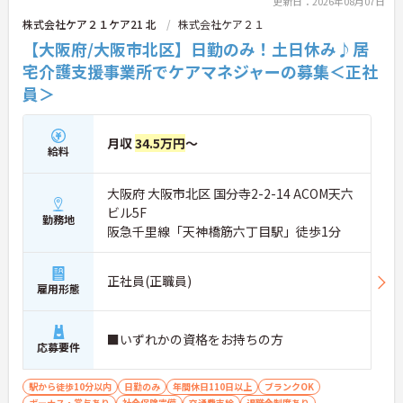
更新日：2026年08月07日
株式会社ケア２１ケア21 北
株式会社ケア２１
■ 「高収入×納得感」しっかり稼げる環境
【大阪府/大阪市北区】日勤のみ！土日休み♪居
役割に応じた給与でモチベーションもアップ♪
宅介護支援事業所でケアマネジャーの募集＜正社
・月給35万円以上＋役付手当6万円込み
員＞
・特定処遇加算が給与に反映
・複数手当が整い、役割に応じた給与のバランス◎
→ 「頑張りが収入に見える」仕組みが整っています
月収
34.5万円
～
給料
■ 運営に関わるやりがいあるポジション♪
大阪府 大阪市北区 国分寺2-2-14 ACOM天六
自分の考えを活かした事業所づくりが可能！
・採用・営業・シフトなど幅広く関与
ビル5F
勤務地
・地域との連携を含めた戦略にも携われる
阪急千里線「天神橋筋六丁目駅」徒歩1分
・現場判断の余地があり主体的に動ける
→ 「任されるやりがい」と成長実感が魅力です
正社員(正職員)
雇用形態
■ 本部サポートありで安心の環境
困ったときも一人にならない体制♪
■いずれかの資格をお持ちの方
・エリアマネージャーの巡回フォロー
応募要件
・人事・法務など専門部署がバックアップ
・労務やトラブルも組織的に支援あり
駅から徒歩10分以内
日勤のみ
年間休日110日以上
ブランクOK
→ 安心して業務に集中できる環境です
ボーナス・賞与あり
社会保険完備
交通費支給
退職金制度あり