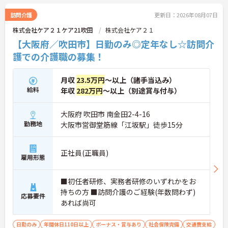
訪問介護
更新日：2026年08月07日
株式会社ケア２１ケア21吹田
株式会社ケア２１
【大阪府／吹田市】日勤のみ◎定年なし☆訪問介
護での介護職の募集！
月収
23.5万円
～以上（諸手当込み）
給料
年収
282万円
～以上（別途賞与付与）
大阪府 吹田市 南金田2-4-16
勤務地
大阪市営御堂筋線「江坂駅」徒歩15分
正社員(正職員)
雇用形態
■初任者研修、実務者研修のいずれかをお
持ちの方 ■訪問介護のご経験(年数問わず)
応募要件
あれば尚可
日勤のみ
年間休日110日以上
ボーナス・賞与あり
社会保険完備
交通費支給