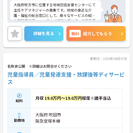
大阪府枚方市に位置する地域包括支援センターにて
主任ケアマネジャーの募集です。地域の身近な介
護・福祉の総合窓口として、様々なサービスの紹介
や高齢者施設についてのご相談を受けている事業所
です。
年間休日は107日・リフレッシュ休暇などもあり、
詳細を見る
無料
紹介してもらう
プライベートを大切にしながらご勤務いただけま
す。
ご興味のある方には、面接対策ポイントなど、さら
に詳細をお話しいたしますのでお気軽にご相談くだ
さい！
更新日：2026年08月07日
名称非公開 ※詳細はお問合せください
児童指導員／児童発達支援・放課後等ディサービ
ス
月収
19.0万円～19.0万円
程度※諸手当込
給料
大阪府 吹田市
勤務地
阪急宝塚本線