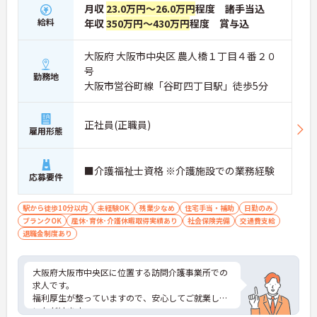
月収
23.0万円～26.0万円
程度 諸手当込
給料
年収
350万円～430万円
程度 賞与込
大阪府 大阪市中央区 農人橋１丁目４番２０
号
勤務地
大阪市営谷町線「谷町四丁目駅」徒歩5分
正社員(正職員)
雇用形態
■介護福祉士資格 ※介護施設での業務経験
応募要件
駅から徒歩10分以内
未経験OK
残業少なめ
住宅手当・補助
日勤のみ
ブランクOK
産休･育休･介護休暇取得実績あり
社会保険完備
交通費支給
退職金制度あり
大阪府大阪市中央区に位置する訪問介護事業所での
求人です。
福利厚生が整っていますので、安心してご就業して
いただけます。