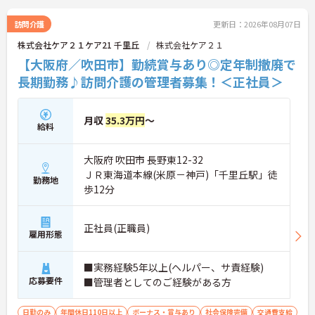
→ 「頑張りが収入に見える」仕組みが整っています
訪問介護
更新日：2026年08月07日
■ 運営に関わるやりがいあるポジション♪
株式会社ケア２１ケア21 千里丘
株式会社ケア２１
【大阪府／吹田市】勤続賞与あり◎定年制撤廃で
自分の考えを活かした事業所づくりが可能！
・採用・営業・シフトなど幅広く関与
長期勤務♪訪問介護の管理者募集！＜正社員＞
・地域との連携を含めた戦略にも携われる
・現場判断の余地があり主体的に動ける
→ 「任されるやりがい」と成長実感が魅力です
月収
35.3万円
～
給料
■ 本部サポートありで安心の環境
大阪府 吹田市 長野東12-32
困ったときも一人にならない体制♪
ＪＲ東海道本線(米原－神戸)「千里丘駅」徒
・エリアマネージャーの巡回フォロー
勤務地
歩12分
・人事・法務など専門部署がバックアップ
・労務やトラブルも組織的に支援あり
→ 安心して業務に集中できる環境です
正社員(正職員)
雇用形態
■ 年齢問わず長く働ける職場です♪
将来を見据えてキャリア継続がしやすい！
■実務経験5年以上(ヘルパー、サ責経験)
・定年制度なしで長期勤務が可能
応募要件
■管理者としてのご経験がある方
・退職金制度や持株会あり
・勤続年数に応じた手当支給あり
日勤のみ
年間休日110日以上
ボーナス・賞与あり
社会保険完備
交通費支給
→ 腰を据えて働きたい方にもピッタリです