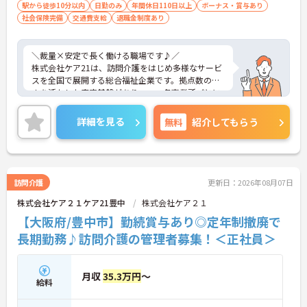
→ 安心して業務に集中できる環境です
駅から徒歩10分以内
日勤のみ
年間休日110日以上
ボーナス・賞与あり
社会保険完備
交通費支給
退職金制度あり
■ 年齢問わず長く働ける職場です♪
将来を見据えてキャリア継続がしやすい！
＼裁量×安定で長く働ける職場です♪／
・定年制度なしで長期勤務が可能
株式会社ケア21は、訪問介護をはじめ多様なサービ
・退職金制度や持株会あり
スを全国で展開する総合福祉企業です。拠点数の多
・勤続年数に応じた手当支給あり
さを活かした安定基盤がありつつ、各事業所ごとに
→ 腰を据えて働きたい方にもピッタリです
運営の裁量があり、現場発信で動けるのが魅力で
す。利用者様の在宅から施設まで幅広く関われるた
詳細を見る
無料
紹介してもらう
め、視野を広げながらスキルアップが可能。本部や
エリアマネージャーのサポート体制も整っており、
「一人で抱え込まない」安心感があります。長期的
にキャリアを築きたい方にもおすすめの環境です。
訪問介護
更新日：2026年08月07日
株式会社ケア２１ケア21豊中
株式会社ケア２１
■ 「高収入×納得感」しっかり稼げる環境
【大阪府/豊中市】勤続賞与あり◎定年制撤廃で
役割に応じた給与でモチベーションもアップ♪
長期勤務♪訪問介護の管理者募集！＜正社員＞
・月給35万円以上＋役付手当6万円込み
・特定処遇加算が給与に反映
・複数手当が整い、役割に応じた給与のバランス◎
月収
35.3万円
～
→ 「頑張りが収入に見える」仕組みが整っています
給料
■ 運営に関わるやりがいあるポジション♪