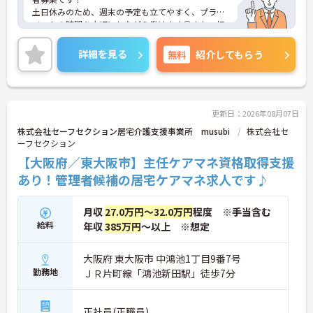
土日休みのため、週末の予定も立てやすく、プライ
■ 年齢問わず長く働ける職場です♪
ベートの時間を大切にしながら働けます◎また、担
当件数に応じた技能手当や管理者手当の支給があ
将来を見据えてキャリア継続がしやすい！
り、マネジメント力とプレイヤーとしての実力の両
詳細を見る
無料
紹介してもらう
・定年制度なしで長期勤務が可能
方をしっかり評価してもらえる環境です♪ご興味の
・退職金制度や持株会あり
ある方には、面接対策ポイントなど、さらに詳細を
・勤続年数に応じた手当支給あり
ご案内しますのでお気軽にご相談ください！
→ 腰を据えて働きたい方にもピッタリです
更新日：2026年08月07日
株式会社セーフセクション居宅介護支援事業所 musubi
株式会社セ
ーフセクション
【大阪府／東大阪市】主任ケアマネ資格取得支援
あり！管理者候補の居宅ケアマネ求人です♪
月収
27.0万円～32.0万円
程度 ※手当含む
給料
年収
385万円
～以上 ※想定
大阪府 東大阪市 中鴻池1丁目9番7号
勤務地
ＪＲ片町線「鴻池新田駅」徒歩7分
正社員(正職員)