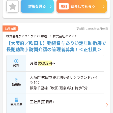
ご興味のある方には、面接対策ポイントなど、さら
詳細を見る
無料
紹介してもらう
に詳細をご案内しますのでお気軽にご相談くださ
い！
訪問介護
更新日：2026年08月07日
株式会社ケア２１ケア21 岸辺
株式会社ケア２１
【大阪府／吹田市】勤続賞与あり◎定年制撤廃で
長期勤務♪訪問介護の管理者募集！＜正社員＞
月収
35.3万円
～
給料
大阪府 吹田市 高浜町6-8 サンラウンドハイ
ツ102
勤務地
阪急千里線「吹田(阪急)駅」徒歩7分
正社員(正職員)
雇用形態