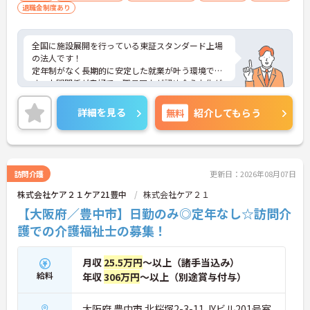
退職金制度あり
全国に施設展開を行っている東証スタンダード上場
の法人です！
定年制がなく長期的に安定した就業が叶う環境で
す。人間関係が良好で、職員同士が認め合う文化が
根付いています。
ご興味のある方には、面接対策ポイントなど、さら
詳細を見る
無料
紹介してもらう
に詳細をご案内しますのでお気軽にご相談くださ
い！
訪問介護
更新日：2026年08月07日
株式会社ケア２１ケア21豊中
株式会社ケア２１
【大阪府／豊中市】日勤のみ◎定年なし☆訪問介
護での介護福祉士の募集！
月収
25.5万円
～以上（諸手当込み）
給料
年収
306万円
～以上（別途賞与付与）
大阪府 豊中市 北桜塚2-3-11 JYビル201号室