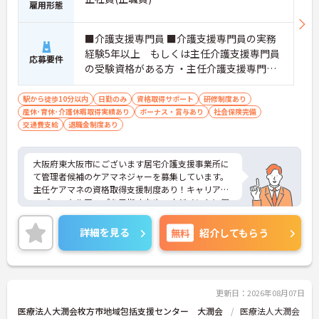
雇用形態
■介護支援専門員 ■介護支援専門員の実務
経験5年以上 もしくは主任介護支援専門員
応募要件
の受験資格がある方 ・主任介護支援専門員
であれば尚可
駅から徒歩10分以内
日勤のみ
資格取得サポート
研修制度あり
産休･育休･介護休暇取得実績あり
ボーナス・賞与あり
社会保険完備
交通費支給
退職金制度あり
大阪府東大阪市にございます居宅介護支援事業所に
て管理者候補のケアマネジャーを募集しています。
主任ケアマネの資格取得支援制度あり！キャリアア
ップ・スキルアップを目指す方やマネジメントに興
味がある方にオススメの求人◎
ご興味ある方には、面接対策ポイントなど、さらに
詳細を見る
無料
紹介してもらう
詳細をお話しいたしますのでお気軽にご相談くださ
い。
更新日：2026年08月07日
医療法人大潤会枚方市地域包括支援センター 大潤会
医療法人大潤会