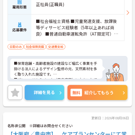
正社員(正職員)
雇用形態
■社会福祉士資格 ■児童発達支援、放課後
等ディサービス経験者（5年以上あれば尚
応募要件
良） ■普通自動車運転免許（AT限定可）必
須
日勤のみ
社会保険完備
交通費支給
■保育店舗・高齢者施設の建設など幅広く事業を手
掛ける法人によるデザイン監修の元、天然素材を多
く取り入れた施設です。
■ダンス、リトミメック（音楽療育）に力をいれて
います。
■日曜が定休の週休2日制の勤務形態で、プライベ
詳細を見る
無料
紹介してもらう
ートを大切にしながら働くことができます。
更新日：2026年08月06日
名称非公開 ※詳細はお問合せください
【大阪府／豊中市】 ケアプランセンターにて常