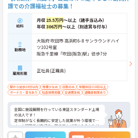
護での介護福祉士の募集！
月収
25.5万円
～以上（諸手当込み）
給料
年収
306万円
～以上（別途賞与付与）
大阪府 吹田市 高浜町6-8 サンラウンドハイ
ツ102号室
勤務地
阪急千里線「吹田(阪急)駅」徒歩7分
正社員(正職員)
雇用形態
駅から徒歩10分以内
残業少なめ
日勤のみ
年間休日110日以上
ボーナス・賞与あり
社会保険完備
交通費支給
退職金制度あり
全国に施設展開を行っている東証スタンダード上場
の法人です！
定年制がなく長期的に安定した就業が叶う環境で
す。人間関係が良好で、職員同士が認め合う文化が
根付いています。
ご興味のある方には、面接対策ポイントなど、さら