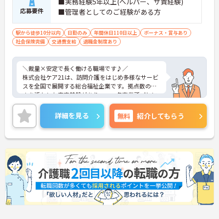
■実務経験5年以上(ヘルパー、サ責経験)
困ったときも一人にならない体制♪
応募要件
■管理者としてのご経験がある方
・エリアマネージャーの巡回フォロー
・人事・法務など専門部署がバックアップ
・労務やトラブルも組織的に支援あり
駅から徒歩10分以内
日勤のみ
年間休日110日以上
ボーナス・賞与あり
→ 安心して業務に集中できる環境です
社会保険完備
交通費支給
退職金制度あり
■ 年齢問わず長く働ける職場です♪
＼裁量×安定で長く働ける職場です♪／
将来を見据えてキャリア継続がしやすい！
株式会社ケア21は、訪問介護をはじめ多様なサービ
・定年制度なしで長期勤務が可能
スを全国で展開する総合福祉企業です。拠点数の多
・退職金制度や持株会あり
さを活かした安定基盤がありつつ、各事業所ごとに
・勤続年数に応じた手当支給あり
運営の裁量があり、現場発信で動けるのが魅力で
→ 腰を据えて働きたい方にもピッタリです
す。利用者様の在宅から施設まで幅広く関われるた
詳細を見る
無料
紹介してもらう
め、視野を広げながらスキルアップが可能。本部や
エリアマネージャーのサポート体制も整っており、
「一人で抱え込まない」安心感があります。長期的
にキャリアを築きたい方にもおすすめの環境です。
■ 「高収入×納得感」しっかり稼げる環境
役割に応じた給与でモチベーションもアップ♪
・月給35万円以上＋役付手当6万円込み
・特定処遇加算が給与に反映
・複数手当が整い、役割に応じた給与のバランス◎