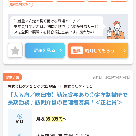
退職金制度あり
＼裁量×安定で長く働ける職場です♪／
株式会社ケア21は、訪問介護をはじめ多様なサービ
スを全国で展開する総合福祉企業です。拠点数の多
さを活かした安定基盤がありつつ、各事業所ごとに
運営の裁量があり、現場発信で動けるのが魅力で
す。利用者様の在宅から施設まで幅広く関われるた
詳細を見る
無料
紹介してもらう
め、視野を広げながらスキルアップが可能。本部や
エリアマネージャーのサポート体制も整っており、
「一人で抱え込まない」安心感があります。長期的
にキャリアを築きたい方にもおすすめの環境です。
訪問介護
更新日：2026年08月07日
株式会社ケア２１ケア21 吹田
株式会社ケア２１
■ 「高収入×納得感」しっかり稼げる環境
【大阪府／吹田市】勤続賞与あり◎定年制撤廃で
役割に応じた給与でモチベーションもアップ♪
長期勤務♪訪問介護の管理者募集！＜正社員＞
・月給35万円以上＋役付手当6万円込み
・特定処遇加算が給与に反映
・複数手当が整い、役割に応じた給与のバランス◎
月収
35.3万円
～
→ 「頑張りが収入に見える」仕組みが整っています
給料
■ 運営に関わるやりがいあるポジション♪
大阪府 吹田市 南金田2-4-16