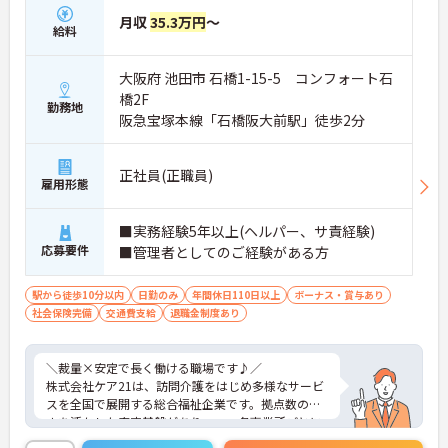
・複数手当が整い、役割に応じた給与のバランス◎
月収
35.3万円
～
→ 「頑張りが収入に見える」仕組みが整っています
給料
■ 運営に関わるやりがいあるポジション♪
大阪府 池田市 石橋1-15-5 コンフォート石
自分の考えを活かした事業所づくりが可能！
橋2F
勤務地
・採用・営業・シフトなど幅広く関与
阪急宝塚本線「石橋阪大前駅」徒歩2分
・地域との連携を含めた戦略にも携われる
・現場判断の余地があり主体的に動ける
→ 「任されるやりがい」と成長実感が魅力です
正社員(正職員)
雇用形態
■ 本部サポートありで安心の環境
■実務経験5年以上(ヘルパー、サ責経験)
困ったときも一人にならない体制♪
応募要件
■管理者としてのご経験がある方
・エリアマネージャーの巡回フォロー
・人事・法務など専門部署がバックアップ
・労務やトラブルも組織的に支援あり
駅から徒歩10分以内
日勤のみ
年間休日110日以上
ボーナス・賞与あり
→ 安心して業務に集中できる環境です
社会保険完備
交通費支給
退職金制度あり
■ 年齢問わず長く働ける職場です♪
＼裁量×安定で長く働ける職場です♪／
将来を見据えてキャリア継続がしやすい！
株式会社ケア21は、訪問介護をはじめ多様なサービ
・定年制度なしで長期勤務が可能
スを全国で展開する総合福祉企業です。拠点数の多
・退職金制度や持株会あり
さを活かした安定基盤がありつつ、各事業所ごとに
・勤続年数に応じた手当支給あり
運営の裁量があり、現場発信で動けるのが魅力で