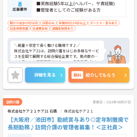
■実務経験5年以上(ヘルパー、サ責経験)
応募要件
■管理者としてのご経験がある方
駅から徒歩10分以内
日勤のみ
年間休日110日以上
ボーナス・賞与あり
社会保険完備
交通費支給
退職金制度あり
＼裁量×安定で長く働ける職場です♪／
株式会社ケア21は、訪問介護をはじめ多様なサービ
スを全国で展開する総合福祉企業です。拠点数の多
さを活かした安定基盤がありつつ、各事業所ごとに
運営の裁量があり、現場発信で動けるのが魅力で
す。利用者様の在宅から施設まで幅広く関われるた
詳細を見る
無料
紹介してもらう
め、視野を広げながらスキルアップが可能。本部や
エリアマネージャーのサポート体制も整っており、
「一人で抱え込まない」安心感があります。長期的
にキャリアを築きたい方にもおすすめの環境です。
訪問介護
更新日：2026年08月07日
株式会社ケア２１ケア21 石橋
株式会社ケア２１
■ 「高収入×納得感」しっかり稼げる環境
【大阪府／池田市】勤続賞与あり◎定年制撤廃で
役割に応じた給与でモチベーションもアップ♪
長期勤務♪訪問介護の管理者募集！＜正社員＞
・月給35万円以上＋役付手当6万円込み
・特定処遇加算が給与に反映