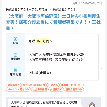
更新日：2026年08月07日
株式会社ケア２１ケア21 阿倍野
株式会社ケア２１
■ 「高収入×納得感」しっかり稼げる環境
【大阪府／大阪市阿倍野区】土日休み◎福利厚生
役割に応じた給与でモチベーションもアップ♪
充実！居宅介護支援にて管理者募集です！＜正社
・月給35万円以上＋役付手当6万円込み
員＞
・特定処遇加算が給与に反映
・複数手当が整い、役割に応じた給与のバランス◎
→ 「頑張りが収入に見える」仕組みが整っています
月収
36.5万円
～
給料
■ 運営に関わるやりがいあるポジション♪
大阪府 大阪市阿倍野区 昭和町1-8-26
自分の考えを活かした事業所づくりが可能！
・採用・営業・シフトなど幅広く関与
勤務地
大阪市営谷町線「文の里駅」徒歩3分
・地域との連携を含めた戦略にも携われる
・現場判断の余地があり主体的に動ける
→ 「任されるやりがい」と成長実感が魅力です
正社員(正職員)
雇用形態
■ 本部サポートありで安心の環境
管理職求人
駅から徒歩10分以内
日勤のみ
年間休日110日以上
困ったときも一人にならない体制♪
ボーナス・賞与あり
社会保険完備
交通費支給
退職金制度あり
・エリアマネージャーの巡回フォロー
・人事・法務など専門部署がバックアップ
・労務やトラブルも組織的に支援あり
大阪府大阪市阿倍野区にある居宅介護支援にて管理
→ 安心して業務に集中できる環境です
者募集です！