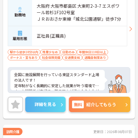
大阪府 大阪市都島区 大東町2-3-7 エスポワ
ール若杉1F102号室
勤務地
ＪＲおおさか東線「城北公園通駅」徒歩7分
正社員(正職員)
雇用形態
駅から徒歩10分以内
残業少なめ
日勤のみ
年間休日110日以上
ボーナス・賞与あり
社会保険完備
交通費支給
退職金制度あり
全国に施設展開を行っている東証スタンダード上場
の法人です！
定年制がなく長期的に安定した就業が叶う環境で
す。人間関係が良好で、職員同士が認め合う文化が
根付いています。
ご興味のある方には、面接対策ポイントなど、さら
詳細を見る
無料
紹介してもらう
に詳細をご案内しますのでお気軽にご相談くださ
い！
訪問介護
更新日：2026年08月07日