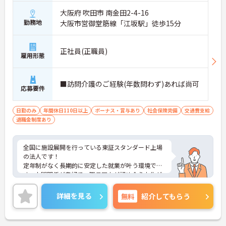
大阪府 吹田市 南金田2-4-16
勤務地
大阪市営御堂筋線「江坂駅」徒歩15分
正社員(正職員)
雇用形態
■訪問介護のご経験(年数問わず)あれば尚可
応募要件
日勤のみ
年間休日110日以上
ボーナス・賞与あり
社会保険完備
交通費支給
退職金制度あり
全国に施設展開を行っている東証スタンダード上場
の法人です！
定年制がなく長期的に安定した就業が叶う環境で
す。人間関係が良好で、職員同士が認め合う文化が
根付いています。
ご興味のある方には、面接対策ポイントなど、さら
詳細を見る
無料
紹介してもらう
に詳細をご案内しますのでお気軽にご相談くださ
い！