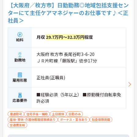
【大阪府／枚方市】日勤勤務◎地域包括支援セン
ターにて主任ケアマネジャーのお仕事です♪＜正
社員＞
月収
29.7万円～32.3万円
程度
給料
大阪府 枚方市 長尾谷町3-6-20
勤務地
ＪＲ片町線「藤阪駅」徒歩17分
正社員(正職員)
雇用形態
■経験必須（5年以上） ■原動機付自転車免
応募要件
許必須
車通勤可
住宅手当・補助
土日祝休
日勤のみ
産休･育休･介護休暇取得実績あり
ボーナス・賞与あり
社会保険完備
交通費支給