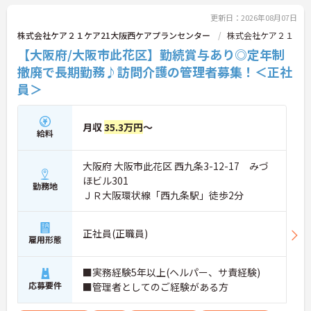
にキャリアを築きたい方にもおすすめの環境です。
更新日：2026年08月07日
株式会社ケア２１ケア21大阪西ケアプランセンター
株式会社ケア２１
■ 「高収入×納得感」しっかり稼げる環境
【大阪府/大阪市此花区】勤続賞与あり◎定年制
役割に応じた給与でモチベーションもアップ♪
撤廃で長期勤務♪訪問介護の管理者募集！＜正社
・月給35万円以上＋役付手当6万円込み
員＞
・特定処遇加算が給与に反映
・複数手当が整い、役割に応じた給与のバランス◎
→ 「頑張りが収入に見える」仕組みが整っています
月収
35.3万円
～
給料
■ 運営に関わるやりがいあるポジション♪
大阪府 大阪市此花区 西九条3-12-17 みづ
自分の考えを活かした事業所づくりが可能！
・採用・営業・シフトなど幅広く関与
ほビル301
勤務地
・地域との連携を含めた戦略にも携われる
ＪＲ大阪環状線「西九条駅」徒歩2分
・現場判断の余地があり主体的に動ける
→ 「任されるやりがい」と成長実感が魅力です
正社員(正職員)
雇用形態
■ 本部サポートありで安心の環境
困ったときも一人にならない体制♪
■実務経験5年以上(ヘルパー、サ責経験)
・エリアマネージャーの巡回フォロー
応募要件
■管理者としてのご経験がある方
・人事・法務など専門部署がバックアップ
・労務やトラブルも組織的に支援あり