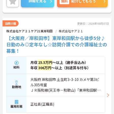
詳細を見る
無料
紹介してもらう
に詳細をご案内しますのでお気軽にご相談くださ
い！
訪問介護
更新日：2026年08月07日
株式会社ケア２１ケア21東岸和田
株式会社ケア２１
【大阪府／岸和田市】東岸和田駅から徒歩5分♪
日勤のみ◎定年なし☆訪問介護での介護福祉士の
募集！
月収
25.5万円
～以上（諸手当込み）
給料
年収
306万円
～以上（別途賞与付与）
大阪府 岸和田市 土生町3-3-10 カメヤ第3ビ
ル305号室
勤務地
ＪＲ阪和線(天王寺－和歌山)「東岸和田駅」
徒歩5分
正社員(正職員)
雇用形態