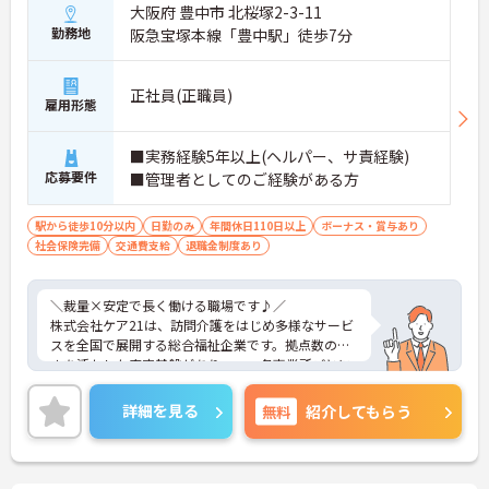
大阪府 豊中市 北桜塚2-3-11
自分の考えを活かした事業所づくりが可能！
勤務地
阪急宝塚本線「豊中駅」徒歩7分
・採用・営業・シフトなど幅広く関与
・地域との連携を含めた戦略にも携われる
・現場判断の余地があり主体的に動ける
正社員(正職員)
雇用形態
→ 「任されるやりがい」と成長実感が魅力です
■ 本部サポートありで安心の環境
■実務経験5年以上(ヘルパー、サ責経験)
応募要件
■管理者としてのご経験がある方
困ったときも一人にならない体制♪
・エリアマネージャーの巡回フォロー
駅から徒歩10分以内
日勤のみ
年間休日110日以上
ボーナス・賞与あり
・人事・法務など専門部署がバックアップ
社会保険完備
交通費支給
退職金制度あり
・労務やトラブルも組織的に支援あり
→ 安心して業務に集中できる環境です
＼裁量×安定で長く働ける職場です♪／
■ 年齢問わず長く働ける職場です♪
株式会社ケア21は、訪問介護をはじめ多様なサービ
スを全国で展開する総合福祉企業です。拠点数の多
将来を見据えてキャリア継続がしやすい！
さを活かした安定基盤がありつつ、各事業所ごとに
・定年制度なしで長期勤務が可能
運営の裁量があり、現場発信で動けるのが魅力で
・退職金制度や持株会あり
す。利用者様の在宅から施設まで幅広く関われるた
・勤続年数に応じた手当支給あり
詳細を見る
無料
紹介してもらう
め、視野を広げながらスキルアップが可能。本部や
→ 腰を据えて働きたい方にもピッタリです
エリアマネージャーのサポート体制も整っており、
「一人で抱え込まない」安心感があります。長期的
にキャリアを築きたい方にもおすすめの環境です。