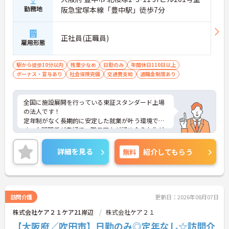
勤務地
阪急宝塚本線「豊中駅」徒歩7分
正社員(正職員)
雇用形態
駅から徒歩10分以内
残業少なめ
日勤のみ
年間休日110日以上
ボーナス・賞与あり
社会保険完備
交通費支給
退職金制度あり
全国に施設展開を行っている東証スタンダード上場
の法人です！
定年制がなく長期的に安定した就業が叶う環境で
す。人間関係が良好で、職員同士が認め合う文化が
根付いています。
ご興味のある方には、面接対策ポイントなど、さら
詳細を見る
無料
紹介してもらう
に詳細をご案内しますのでお気軽にご相談くださ
い！
訪問介護
更新日：2026年08月07日
株式会社ケア２１ケア21岸辺
株式会社ケア２１
【大阪府／吹田市】日勤のみ◎定年なし☆訪問介