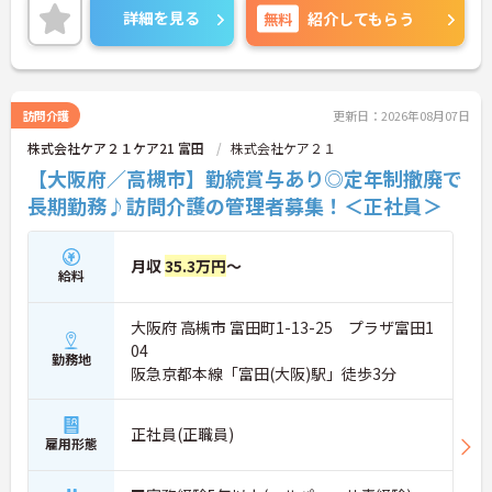
→ 腰を据えて働きたい方にもピッタリです
す。利用者様の在宅から施設まで幅広く関われるた
詳細を見る
無料
紹介してもらう
め、視野を広げながらスキルアップが可能。本部や
エリアマネージャーのサポート体制も整っており、
「一人で抱え込まない」安心感があります。長期的
にキャリアを築きたい方にもおすすめの環境です。
訪問介護
更新日：2026年08月07日
株式会社ケア２１ケア21 富田
株式会社ケア２１
■ 「高収入×納得感」しっかり稼げる環境
【大阪府／高槻市】勤続賞与あり◎定年制撤廃で
役割に応じた給与でモチベーションもアップ♪
長期勤務♪訪問介護の管理者募集！＜正社員＞
・月給35万円以上＋役付手当6万円込み
・特定処遇加算が給与に反映
・複数手当が整い、役割に応じた給与のバランス◎
月収
35.3万円
～
→ 「頑張りが収入に見える」仕組みが整っています
給料
■ 運営に関わるやりがいあるポジション♪
大阪府 高槻市 富田町1-13-25 プラザ富田1
自分の考えを活かした事業所づくりが可能！
04
勤務地
・採用・営業・シフトなど幅広く関与
阪急京都本線「富田(大阪)駅」徒歩3分
・地域との連携を含めた戦略にも携われる
・現場判断の余地があり主体的に動ける
→ 「任されるやりがい」と成長実感が魅力です
正社員(正職員)
雇用形態
■ 本部サポートありで安心の環境