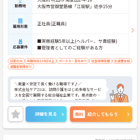
自分の考えを活かした事業所づくりが可能！
勤務地
大阪市営御堂筋線「江坂駅」徒歩15分
・採用・営業・シフトなど幅広く関与
・地域との連携を含めた戦略にも携われる
・現場判断の余地があり主体的に動ける
正社員(正職員)
雇用形態
→ 「任されるやりがい」と成長実感が魅力です
■ 本部サポートありで安心の環境
■実務経験5年以上(ヘルパー、サ責経験)
応募要件
■管理者としてのご経験がある方
困ったときも一人にならない体制♪
・エリアマネージャーの巡回フォロー
日勤のみ
年間休日110日以上
ボーナス・賞与あり
社会保険完備
交通費支給
・人事・法務など専門部署がバックアップ
退職金制度あり
・労務やトラブルも組織的に支援あり
→ 安心して業務に集中できる環境です
＼裁量×安定で長く働ける職場です♪／
■ 年齢問わず長く働ける職場です♪
株式会社ケア21は、訪問介護をはじめ多様なサービ
スを全国で展開する総合福祉企業です。拠点数の多
将来を見据えてキャリア継続がしやすい！
さを活かした安定基盤がありつつ、各事業所ごとに
・定年制度なしで長期勤務が可能
運営の裁量があり、現場発信で動けるのが魅力で
・退職金制度や持株会あり
す。利用者様の在宅から施設まで幅広く関われるた
・勤続年数に応じた手当支給あり
詳細を見る
無料
紹介してもらう
め、視野を広げながらスキルアップが可能。本部や
→ 腰を据えて働きたい方にもピッタリです
エリアマネージャーのサポート体制も整っており、
「一人で抱え込まない」安心感があります。長期的
にキャリアを築きたい方にもおすすめの環境です。