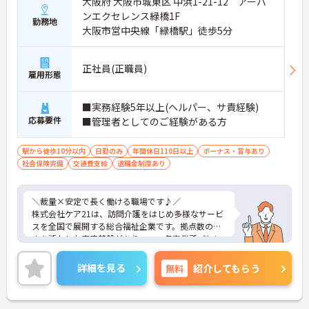
大阪府 大阪市城東区 中浜1-21-12 アーバ
ンエクセレンス緑橋1F
勤務地
大阪市営中央線「緑橋駅」徒歩5分
正社員(正職員)
雇用形態
■実務経験5年以上(ヘルパー、サ責経験)
応募要件
■管理者としてのご経験がある方
駅から徒歩10分以内
日勤のみ
年間休日110日以上
ボーナス・賞与あり
社会保険完備
交通費支給
退職金制度あり
＼裁量×安定で長く働ける職場です♪／
株式会社ケア21は、訪問介護をはじめ多様なサービ
スを全国で展開する総合福祉企業です。拠点数の多
さを活かした安定基盤がありつつ、各事業所ごとに
運営の裁量があり、現場発信で動けるのが魅力で
す。利用者様の在宅から施設まで幅広く関われるた
詳細を見る
無料
紹介してもらう
め、視野を広げながらスキルアップが可能。本部や
エリアマネージャーのサポート体制も整っており、
「一人で抱え込まない」安心感があります。長期的