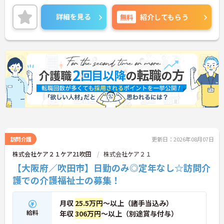
残業はほぼないので、プライベートとの予定が立て
やすいです。
詳細を見る
無料
紹介してもらう
経験の浅い方、ブランクのある方も安心してお仕事
を始めていただける環境です♪
ご興味のある方には、面接対策ポイントなど、さら
に詳細をお話しいたしますので、お気軽にご相談く
ださい。
訪問介護
更新日：2026年08月07日
株式会社ケア２１ケア21吹田
株式会社ケア２１
【大阪府／吹田市】日勤のみ◎定年なし☆訪問介
護での介護福祉士の募集！
月収
25.5万円
～以上（諸手当込み）
給料
年収
306万円
～以上（別途賞与付与）