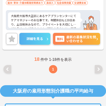
産休･育休･介護休暇取得実績あり
高収入
社会保険完備
交通費支給
大阪府大阪市大正区にあるケアプランセンターにて
ケアマネジャーのお仕事です。年間休日も120日あ
り、土日祝休みなので、プライベートを大切にしな
がら働くことができます！ご興味ある方には、面接
対策ポイントなど、さらに詳細をお話しいたします
最新の募集状況を問
のでお気軽にご相談ください。
詳細を見る
無料
い合わせる
18
件中 1-18件を表示
1
大阪府の雇用形態別介護職の平均給与