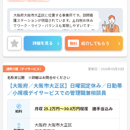
大阪府大阪市大正区に位置する事業所です。訪問看
護ステーションが併設されています。土日祝お休み
でワーク・ライフ・バランスも実現しやすいです。
未経験の方もチャレンジOK！ご興味ある方には、面
接対策ポイントなど、さらに詳細をお話しいたしま
すのでお気軽にご相談ください！
詳細を見る
無料
紹介してもらう
通所介護（デイサービス）
更新日：2026年05月26日
名称非公開 ※詳細はお問合せください
【大阪府／大阪市大正区】日曜固定休み／日勤帯
／小規模デイサービスでの管理職兼相談員
月収
25.2万円～30.0万円
程度 諸手当込み
給料
大阪府 大阪市大正区