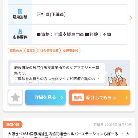
正社員(正職員)
雇用形態
■資格：介護支援専門員 ■経験：不問
応募要件
日勤のみ
高収入
社会保険完備
交通費支給
施設併設の居宅介護支事業所でのケアマネジャー募
集です。
ご興味をお持ちの方は是非マイナビ医療介護のお仕
事までお問い合わせください！
詳細を見る
無料
紹介してもらう
訪問介護
更新日：2026年01月30日
大阪きづがわ医療福祉生活協同組合ヘルパーステーションらぽーる
大