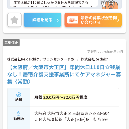
年間休日が110日としっかりお休みを取得できるの
で、ワークライフバランスを大切にしたい方におす
すめです。
最新の募集状況を問
日勤のみで残業はありませんので、勤務終了後の予
詳細を見る
無料
い合わせる
定も立てやすいです。
ご興味のある方には、面接対策ポイントなど、さら
に詳細をお話しいたしますのでお気軽にご相談くだ
さい！
募集停止
更新日：2026年05月26日
株式会社Re.daichiケアプランセンターゆめ
株式会社Re.daichi
【大阪府／大阪市大正区】年間休日110日☆残業
なし！居宅介護支援事業所にてケアマネジャー募
集〈常勤〉
月収
20.0万円～32.0万円
程度
給料
大阪府 大阪市大正区 三軒家東2-3-33-504
勤務地
ＪＲ大阪環状線「大正(大阪)駅」徒歩5分