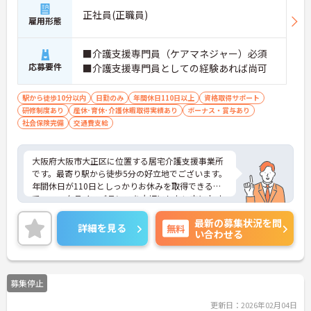
正社員(正職員)
雇用形態
■介護支援専門員（ケアマネジャー）必須
応募要件
■介護支援専門員としての経験あれば尚可
駅から徒歩10分以内
日勤のみ
年間休日110日以上
資格取得サポート
研修制度あり
産休･育休･介護休暇取得実績あり
ボーナス・賞与あり
社会保険完備
交通費支給
大阪府大阪市大正区に位置する居宅介護支援事業所
です。最寄り駅から徒歩5分の好立地でございます。
年間休日が110日としっかりお休みを取得できるの
で、ワークライフバランスを大切にしたい方におす
すめです。
最新の募集状況を問
日勤のみで残業はありませんので、勤務終了後の予
詳細を見る
無料
い合わせる
定も立てやすいです。
ご興味のある方には、面接対策ポイントなど、さら
に詳細をお話しいたしますのでお気軽にご相談くだ
さい！
募集停止
更新日：2026年02月04日