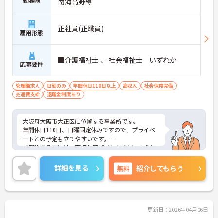
勤務地
南海高野線
正社員(正職員)
雇用形態
■介護福祉士 、 社会福祉士 いずれか
応募要件
管理職求人
日勤のみ
年間休日110日以上
高収入
社会保険完備
交通費支給
退職金制度あり
大阪府大阪市大正区に位置する事業所です。
年間休日110日、日曜固定休みですので、プライベ
ートとの予定も立てやすいです。
ご興味ある方には、面接対策ポイントなど、さらに
詳細をお話しいたしますのでお気軽にご相談くださ
い！
詳細を見る
無料
紹介してもらう
更新日：2026年04月06日