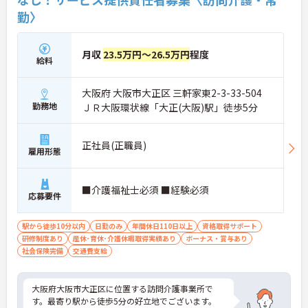
勤〉
月収
23.5万円～26.5万円
程度
給料
大阪府 大阪市大正区 三軒家東2-3-33-504
勤務地
ＪＲ大阪環状線「大正(大阪)駅」徒歩5分
正社員(正職員)
雇用形態
■介護福祉士必須 ■経験必須
応募要件
駅から徒歩10分以内
日勤のみ
年間休日110日以上
資格取得サポート
研修制度あり
産休･育休･介護休暇取得実績あり
ボーナス・賞与あり
社会保険完備
交通費支給
大阪府大阪市大正区に位置する訪問介護事業所で
す。最寄り駅から徒歩5分の好立地でございます。