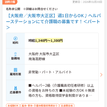
訪問介護
更新日：2026年01月30日
名称非公開 ※詳細はお問合せください
【大阪府／大阪市大正区】週1日からOK♪ヘルパ
ーステーションにて介護職の募集です！＜パート
＞
時給
1,340円～1,380円
給料
大阪府 大阪市大正区
勤務地
南海高野線
非常勤・パート・アルバイト
雇用形態
■ヘルパー2級（介護職員初任者研修）以上
の資格をお持ちの方 ■未経験の方OK ※無資
応募要件
格の方も、資格取得奨学金制度があります
のでご相談可能です。
未経験OK
産休･育休･介護休暇取得実績あり
交通費支給