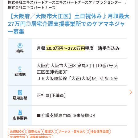
株式会社エキスパートナースエキスパートナースケアプランセンター
株式会社エキスパートナース
【大阪府／大阪市大正区】土日祝休み♪月収最大
27万円◎居宅介護支援事業所でのケアマネジャ
ー募集
月収
20.0万円～27.0万円
程度 諸手当込み
給料
大阪府 大阪市大正区 泉尾3丁目10番7号 大
正区医師会館3F
勤務地
ＪＲ大阪環状線「大正(大阪)駅」徒歩15分
正社員(正職員)
雇用形態
■介護支援専門員 ※未経験OK
応募要件
未経験OK
日勤のみ
高収入
ボーナス・賞与あり
社会保険完備
交通費支給
退職金制度あり