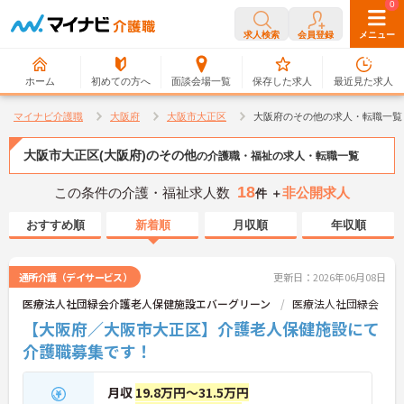
0
0
求人検索
会員登録
メニュー
ホーム
初めての方へ
面談会場一覧
保存した求人
最近見た求人
マイナビ介護職
大阪府
大阪市大正区
大阪府のその他の求人・転職一覧
大阪市大正区(大阪府)のその他
の介護職・福祉の求人・転職一覧
18
この条件の介護・福祉求人数
非公開求人
件 ＋
おすすめ順
新着順
月収順
年収順
通所介護（デイサービス）
更新日：2026年06月08日
医療法人社団緑会介護老人保健施設エバーグリーン
医療法人社団緑会
【大阪府／大阪市大正区】介護老人保健施設にて
介護職募集です！
月収
19.8万円～31.5万円