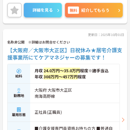
基本土日がお休みですでの、メリハリつけてご就業
いただけます。
詳細を見る
無料
紹介してもらう
ご興味のある方には、面接対策ポイントなど、さら
に詳細をお話しいたしますのでお気軽にご相談くだ
さい！
更新日：2025年10月01日
名称非公開 ※詳細はお問合せください
【大阪府／大阪市大正区】日祝休み★居宅介護支
援事業所にてケアマネジャーの募集です！
月収
24.0万円～35.0万円
程度※諸手当込
給料
年収
308万円～457万円
程度
大阪府 大阪市大正区
勤務地
南海高野線
正社員(正職員)
雇用形態
■介護支援専門員資格お持ちの方 ■普通自