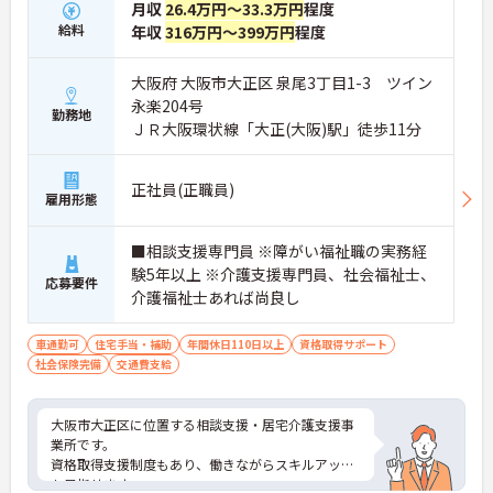
月収
26.4万円～33.3万円
程度
給料
年収
316万円～399万円
程度
大阪府 大阪市大正区 泉尾3丁目1-3 ツイン
永楽204号
勤務地
ＪＲ大阪環状線「大正(大阪)駅」徒歩11分
正社員(正職員)
雇用形態
■相談支援専門員 ※障がい福祉職の実務経
験5年以上 ※介護支援専門員、社会福祉士、
応募要件
介護福祉士あれば尚良し
車通勤可
住宅手当・補助
年間休日110日以上
資格取得サポート
社会保険完備
交通費支給
大阪市大正区に位置する相談支援・居宅介護支援事
業所です。
資格取得支援制度もあり、働きながらスキルアップ
も目指せます。