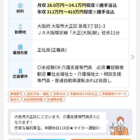
月収
26.0万円～34.1万円
程度※諸手当込
給料
年収
312万円～410万円
程度※諸手当込
大阪府 大阪市大正区 泉尾3丁目1-3
勤務地
ＪＲ大阪環状線「大正(大阪)駅」徒歩11分
正社員(正職員)
雇用形態
◎未経験OK 介護支援専門員 必須 ■経験者
歓迎 ■社会福祉士・介護福祉士・相談支援
応募要件
専門員・普通自動車運転あれば尚良し
車通勤可
住宅手当・補助
日勤のみ
年間休日110日以上
資格取得サポート
高収入
社会保険完備
交通費支給
大阪市大正区にございます、介護支援専門員求人に
なります！
充実な福利厚生、年間休日110日★マイカー通勤OK
♪
ご興味のある方は、マイナビ介護職までお問い合わ