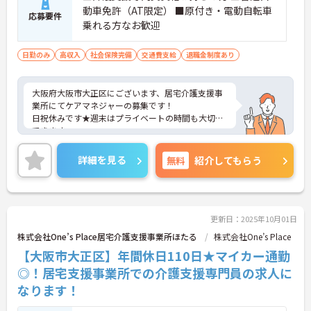
動車免許（AT限定） ■原付き・電動自転車
応募要件
乗れる方なお歓迎
日勤のみ
高収入
社会保険完備
交通費支給
退職金制度あり
大阪府大阪市大正区にございます、居宅介護支援事
業所にてケアマネジャーの募集です！
日祝休みです★週末はプライベートの時間も大切に
できます。
ご興味のある方は、マイナビ介護職までお問い合わ
せください。
詳細を見る
無料
紹介してもらう
更新日：2025年10月01日
株式会社One’s Place居宅介護支援事業所ほたる
株式会社One’s Place
【大阪市大正区】年間休日110日★マイカー通勤
◎！居宅支援事業所での介護支援専門員の求人に
なります！