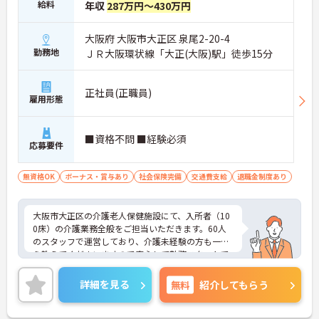
給料
年収
287万円～430万円
大阪府 大阪市大正区 泉尾2-20-4
勤務地
ＪＲ大阪環状線「大正(大阪)駅」徒歩15分
正社員(正職員)
雇用形態
■資格不問 ■経験必須
応募要件
無資格OK
ボーナス・賞与あり
社会保険完備
交通費支給
退職金制度あり
大阪市大正区の介護老人保健施設にて、入所者（10
0床）の介護業務全般をご担当いただきます。60人
のスタッフで運営しており、介護未経験の方も一か
ら教えてくださいますので安心して勤務スタートで
きます。日勤のみの勤務ご希望の方もご相談くださ
い。
詳細を見る
無料
紹介してもらう
ご興味をお持ちの方は是非マイナビ医療介護のお仕
事までお問い合わせください！