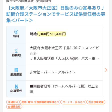
阪きづがわ医療福祉生活協同組合
【大阪府／大阪市大正区】日勤のみ◎賞与あり♪
訪問介護ステーションでサービス提供責任者の募
集＜パート＞
時給
1,360円～1,430円
給料
大阪府 大阪市大正区 千島1-20-7 エスワイビ
ル3F
勤務地
ＪＲ大阪環状線「大正(大阪)駅」バス・車5
分
非常勤・パート・アルバイト
雇用形態
■実務者研修（ホームヘルパー1級）以上必
応募要件
須
車通勤可
産休･育休･介護休暇取得実績あり
ボーナス・賞与あり
社会保険完備
交通費支給