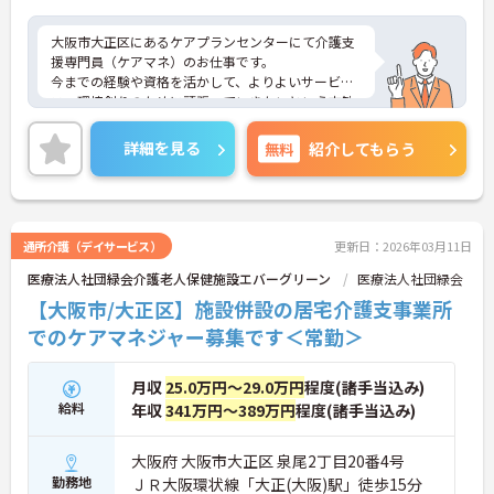
大阪市大正区にあるケアプランセンターにて介護支
援専門員（ケアマネ）のお仕事です。
今までの経験や資格を活かして、よりよいサービ
ス・環境創りのために頑張っていきたいという方歓
迎！
住宅手当の支給、育児休暇制度など、ライフステー
詳細を見る
無料
紹介してもらう
ジが変わっても長く働くことが出来る環境が整って
います♪
ご興味がある方は是非一度マイナビまでお問い合わ
せください。さらに詳細などお伝えします！
通所介護（デイサービス）
更新日：2026年03月11日
医療法人社団緑会介護老人保健施設エバーグリーン
医療法人社団緑会
【大阪市/大正区】施設併設の居宅介護支事業所
でのケアマネジャー募集です＜常勤＞
月収
25.0万円～29.0万円
程度(諸手当込み)
給料
年収
341万円～389万円
程度(諸手当込み)
大阪府 大阪市大正区 泉尾2丁目20番4号
勤務地
ＪＲ大阪環状線「大正(大阪)駅」徒歩15分