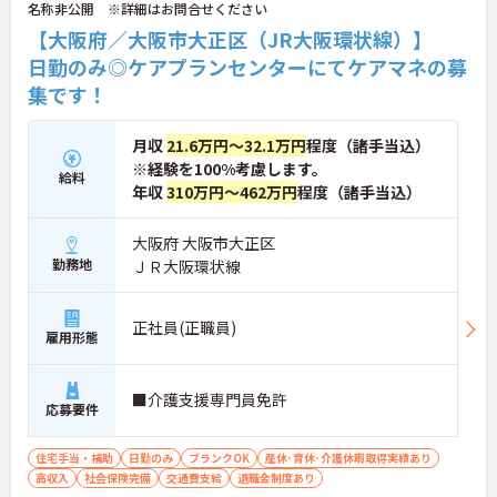
名称非公開 ※詳細はお問合せください
【大阪府／大阪市大正区（JR大阪環状線）】
日勤のみ◎ケアプランセンターにてケアマネの募
集です！
月収
21.6万円～32.1万円
程度（諸手当込）
※経験を100%考慮します。
給料
年収
310万円～462万円
程度（諸手当込）
大阪府 大阪市大正区
勤務地
ＪＲ大阪環状線
正社員(正職員)
雇用形態
■介護支援専門員免許
応募要件
住宅手当・補助
日勤のみ
ブランクOK
産休･育休･介護休暇取得実績あり
高収入
社会保険完備
交通費支給
退職金制度あり