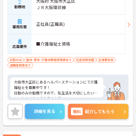
大阪府 大阪市大正区
勤務地
ＪＲ大阪環状線
正社員(正職員)
雇用形態
■介護福祉士資格
応募要件
日勤のみ
産休･育休･介護休暇取得実績あり
社会保険完備
交通費支給
退職金制度あり
大阪市大正区にあるヘルパーステーションにて介護
福祉士を募集中です！
日勤のみの勤務ですので、私生活を大切にしたい方
にもおすすめの求人ですよ◎
少しでも興味をお持ちであれば詳細なお話を致しま
すので気軽にご連絡ください。
詳細を見る
無料
紹介してもらう