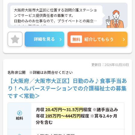
大阪府大阪市大正区に位置する訪問介護ステーショ
ンでサービス提供責任者の募集です。
日勤のみのお仕事なので、プライベートとの両立が
しやすい職場です◎
また、昇給賞与あり！頑張りはしっかり評価されま
す♪
詳細を見る
無料
紹介してもらう
ご興味のある方はご面接のポイントお伝えしますの
でご気軽にお問い合わせください。
更新日：2026年01月30日
名称非公開 ※詳細はお問合せください
【大阪府／大阪市大正区】日勤のみ♪食事手当あ
り！ヘルパーステーションでの介護福祉士の募集
です＜常勤＞
月収
20.4万円～31.5万円
程度 ※諸手当込み
年収
285万円～444万円
程度 ※賞与2.4ヶ月
給料
分を含む