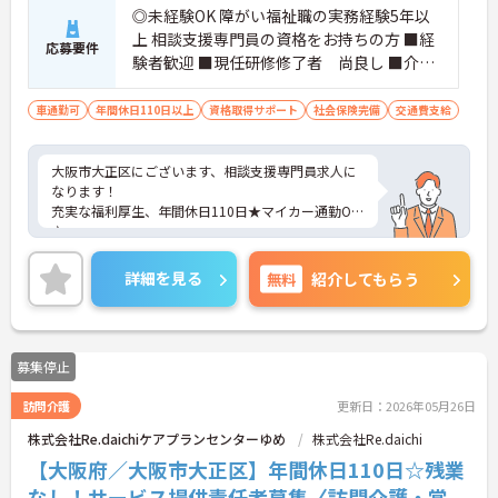
◎未経験OK 障がい福祉職の実務経験5年以
上 相談支援専門員の資格をお持ちの方 ■経
応募要件
験者歓迎 ■現任研修修了者 尚良し ■介護
支援専門員、社会福祉士、介護福祉士あれ
ば尚良し
車通勤可
年間休日110日以上
資格取得サポート
社会保険完備
交通費支給
大阪市大正区にございます、相談支援専門員求人に
なります！
充実な福利厚生、年間休日110日★マイカー通勤OK
♪
ご興味のある方は、マイナビ介護職までお問い合わ
せください。
詳細を見る
無料
紹介してもらう
募集停止
訪問介護
更新日：2026年05月26日
株式会社Re.daichiケアプランセンターゆめ
株式会社Re.daichi
【大阪府／大阪市大正区】年間休日110日☆残業
なし！サービス提供責任者募集〈訪問介護・常