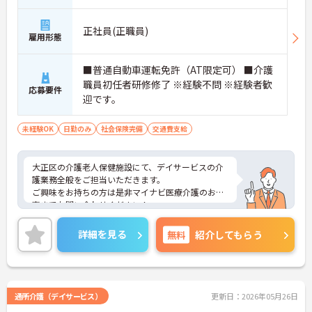
正社員(正職員)
雇用形態
■普通自動車運転免許（AT限定可） ■介護
職員初任者研修修了 ※経験不問 ※経験者歓
応募要件
迎です。
未経験OK
日勤のみ
社会保険完備
交通費支給
大正区の介護老人保健施設にて、デイサービスの介
護業務全般をご担当いただきます。
ご興味をお持ちの方は是非マイナビ医療介護のお仕
事までお問い合わせください！
詳細を見る
無料
紹介してもらう
通所介護（デイサービス）
更新日：2026年05月26日