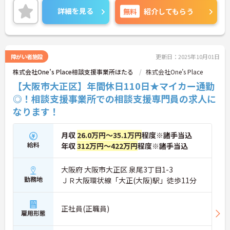
せください。
詳細を見る
無料
紹介してもらう
障がい者施設
更新日：2025年10月01日
株式会社One’s Place相談支援事業所ほたる
株式会社One’s Place
【大阪市大正区】年間休日110日★マイカー通勤
◎！相談支援事業所での相談支援専門員の求人に
なります！
月収
26.0万円～35.1万円
程度※諸手当込
給料
年収
312万円～422万円
程度※諸手当込
大阪府 大阪市大正区 泉尾3丁目1-3
勤務地
ＪＲ大阪環状線「大正(大阪)駅」徒歩11分
正社員(正職員)
雇用形態