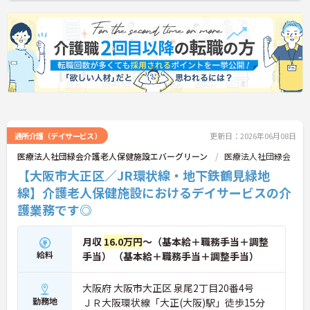
通所介護（デイサービス）
更新日：2026年06月08日
医療法人社団緑会介護老人保健施設エバーグリーン
医療法人社団緑会
【大阪市大正区／JR環状線・地下鉄鶴見緑地
線】介護老人保健施設におけるデイサービスの介
護業務です◎
月収
16.0万円
～（基本給＋職務手当＋調整
給料
手当） （基本給＋職務手当＋調整手当）
大阪府 大阪市大正区 泉尾2丁目20番4号
勤務地
ＪＲ大阪環状線「大正(大阪)駅」徒歩15分