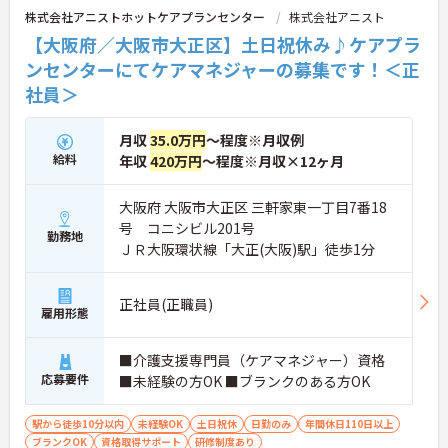
株式会社アニストホットケアプランセンター
株式会社アニスト
【大阪府／大阪市大正区】土日祝休み♪ケアプラ
ンセンターにてケアマネジャーの募集です！＜正
社員＞
月収
35.0万円
～程度※月収例
給料
年収
420万円
～程度※月収×12ヶ月
大阪府 大阪市大正区 三軒家東一丁目7番18
号 コニシビル201号
勤務地
ＪＲ大阪環状線「大正(大阪)駅」徒歩1分
正社員(正職員)
雇用形態
■介護支援専門員（ケアマネジャー）資格
応募要件
■未経験の方OK ■ブランクのある方OK
駅から徒歩10分以内
未経験OK
土日祝休
日勤のみ
年間休日110日以上
ブランクOK
資格取得サポート
研修制度あり