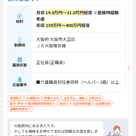
月収
19.9万円～31.0万円
程度 ※面接時経験
考慮
給料
年収
239万円～400万円
程度
大阪府 大阪市大正区
勤務地
ＪＲ大阪環状線
正社員(正職員)
雇用形態
■介護職員初任者研修（ヘルパー2級）以上
応募要件
車通勤可
未経験OK
残業少なめ
住宅手当・補助
日勤のみ
産休･育休･介護休暇取得実績あり
高収入
社会保険完備
交通費支給
退職金制度あり
大阪府内にある求人です。
少しでも興味をお持ちであれば詳細なお話を致しま