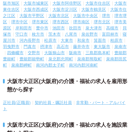
阪市旭区
大阪市城東区
大阪市阿倍野区
大阪市住吉区
大阪市
東住吉区
大阪市西成区
大阪市淀川区
大阪市鶴見区
大阪市住
之江区
大阪市平野区
大阪市北区
大阪市中央区
堺市
堺市堺
区
堺市中区
堺市東区
堺市西区
堺市南区
堺市北区
堺市美
原区
岸和田市
豊中市
池田市
吹田市
泉大津市
高槻市
貝
塚市
守口市
枚方市
茨木市
八尾市
泉佐野市
富田林市
寝
屋川市
河内長野市
松原市
大東市
和泉市
箕面市
柏原市
羽曳野市
門真市
摂津市
高石市
藤井寺市
東大阪市
泉南市
四條畷市
交野市
大阪狭山市
阪南市
三島郡島本町
豊能郡
豊能町
豊能郡能勢町
泉北郡忠岡町
泉南郡熊取町
泉南郡田尻
町
泉南郡岬町
南河内郡太子町
南河内郡河南町
大阪市大正区(大阪府)の介護・福祉の求人を雇用形
態から探す
正社員(正職員)
契約社員・嘱託社員
非常勤・パート・アルバイ
ト
大阪市大正区(大阪府)の介護・福祉の求人を施設業