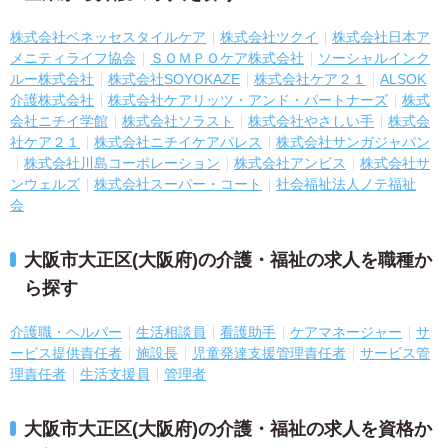
株式会社ベネッセスタイルケア
株式会社ツクイ
株式会社日本ア
メニティライフ協会
ＳＯＭＰＯケア株式会社
ソーシャルインク
ルー株式会社
株式会社SOYOKAZE
株式会社ケア２１
ALSOK
介護株式会社
株式会社ケアリッツ・アンド・パートナーズ
株式
会社ニチイ学館
株式会社ソラスト
株式会社やさしい手
株式会
社ケア２１
株式会社ニチイケアパレス
株式会社サンガジャパン
株式会社川島コーポレーション
株式会社アンビス
株式会社サ
ンウェルズ
株式会社スーパー・コート
社会福祉法人ノテ福祉
会
大阪市大正区(大阪府)の介護・福祉の求人を職種か
ら探す
介護職・ヘルパー
生活相談員
看護助手
ケアマネージャー
サ
ービス提供責任者
施設長
児童発達支援管理責任者
サービス管
理責任者
生活支援員
管理者
大阪市大正区(大阪府)の介護・福祉の求人を資格か