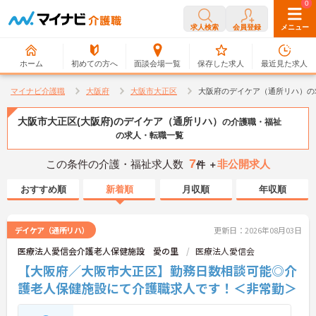
0
0
求人検索
会員登録
メニュー
ホーム
初めての方へ
面談会場一覧
保存した求人
最近見た求人
マイナビ介護職
大阪府
大阪市大正区
大阪府のデイケア（通所リハ）の
大阪市大正区(大阪府)のデイケア（通所リハ）
の介護職・福祉
の求人・転職一覧
7
この条件の介護・福祉求人数
非公開求人
件 ＋
おすすめ順
新着順
月収順
年収順
デイケア（通所リハ）
更新日：2026年08月03日
医療法人愛信会介護老人保健施設 愛の里
医療法人愛信会
【大阪府／大阪市大正区】勤務日数相談可能◎介
護老人保健施設にて介護職求人です！＜非常勤＞