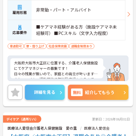
非常勤・パート・アルバイト
雇用形態
■ケアマネ経験がある方（施設ケアマネ未
応募要件
経験可） ■PCスキル（文字入力程度）
車通勤可
寮・借り上げ
社会保険完備
退職金制度あり
大阪府大阪市大正区に位置する、介護老人保健施設
にてケアマネジャーの募集です！
日々の残業が無いので、家庭との両立が叶います♪
また、マイカー通勤可能で無料駐車場もあるので、
通勤らくらくです◎
ご興味のある方には、面接対策ポイントなど、さら
詳細を見る
無料
紹介してもらう
に詳細をお話しいたしますのでお気軽にご相談くだ
さい！
■ 生活リズムを大切にできる勤務環境
デイケア（通所リハ）
更新日：2026年06月01日
医療法人愛信会介護老人保健施設 愛の里
医療法人愛信会
毎日のペースを整えやすい働き方が魅力です。
・「日中帯中心の勤務時間」で無理なく働けます