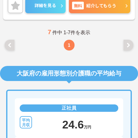
残業も少なめな求人です！少しでも興味をもたれま
詳細を見る
無料
紹介してもらう
したら、マイナビへお問い合わせください！
7
件中 1-7件を表示
1
大阪府の雇用形態別介護職の平均給与
正社員
24.6
万円