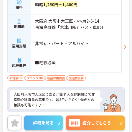
時給
1,250円～1,400円
給料
大阪府 大阪市大正区 小林東2-6-14
勤務地
南海高野線「木津川駅」バス・車9分
非常勤・パート・アルバイト
雇用形態
■経験必須
応募要件
未経験OK
ブランクOK
社会保険完備
交通費支給
大阪府大阪市大正区にある介護老人保健施設にて非
常勤介護職員の募集です。週3日からOK！働き方の
相談も可能です♪
ご興味のある方には、面接対策ポイントなど、さら
に詳細をお話しいたしますので、お気軽にご相談く
ださい。
詳細を見る
無料
紹介してもらう