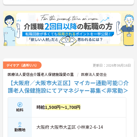
デイケア（通所リハ）
更新日：2026年06月16日
医療法人愛信会介護老人保健施設愛の里
医療法人愛信会
【大阪府／大阪市大正区】マイカー通勤可能◎介
護老人保健施設にてアマネジャー募集＜非常勤＞
時給
1,500円～1,700円
給料
大阪府 大阪市大正区 小林東2-6-14
勤務地