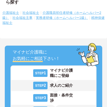
ら探す
介護福祉士
社会福祉士
介護職員初任者研修（ホームヘルパー2
級）
社会福祉主事
実務者研修（ホームヘルパー1級）
精神保健
福祉士
マイナビ介護職に
お気軽にご相談
下さい！
マイナビ介護
1
STEP
職にご登録
2
求人のご紹介
STEP
面接・条件交
3
STEP
渉