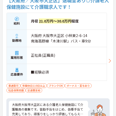
【大阪府／大阪市大正区】退職金あり◎介護老人
・「残業が発生しにくい環境」に配慮されています
保健施設にて介護職求人です！
・「リフレッシュ休暇制度」があり、しっかり休め
ます
→ プライベートとの両立を大切にしたい方にも向い
月収
21.0万円～30.0万円
程度
ています
給料
■ ケアマネ業務に集中しやすい職場です♪
大阪府 大阪市大正区 小林東2-6-14
役割が整理されており、専門業務に向き合えます。
勤務地
南海高野線「木津川駅」バス・車9分
・定員や担当範囲が分かりやすく管理されています
・支援相談員やケアマネが複数名在籍しています
・日々の業務整理がしやすい職場環境です
正社員(正職員)
雇用形態
→ 一つひとつのケースに丁寧に関われます
■ 医療と介護が近い距離でつながる老健
■経験必須
応募要件
チーム連携を大切にしています。
・医師、看護職、リハビリ職がすぐ相談できる距離
車通勤可
年間休日110日以上
ブランクOK
ボーナス・賞与あり
感
社会保険完備
交通費支給
・入所から在宅復帰支援まで一貫した関わりが可能
・医療法人運営のため、医療面の安心感があります
→ 老健ならではの学びや経験を積めます
大阪府大阪市大正区にある介護老人保健施設にて介
護職員の募集です。皆勤手当をはじめ、各種手当て
■ 将来を見据えて働き続けやすい制度です
充実しており、頑張りをしっかり評価してもらえま