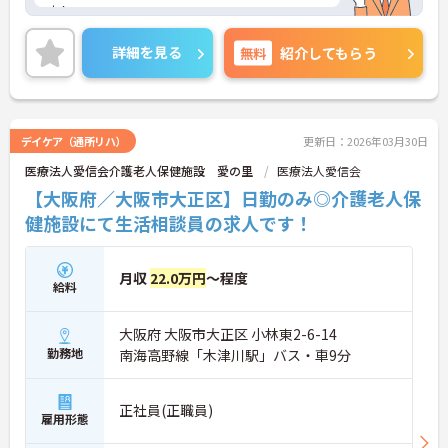
す！
長く関わる前提の環境が整っています。
ご興味のある方には、面接対策ポイントなど、さら
・「正社員登用制度」があります
に詳細をお話しいたしますので、お気軽にご相談く
・「退職金制度」が整備されています
詳細を見る
無料
紹介してもらう
ださい。
・法人内に複数拠点があり、キャリアの選択肢があ
ります
→ 将来像を描きながら働けます
デイケア（通所リハ）
更新日：2026年03月30日
医療法人愛信会介護老人保健施設 愛の里
医療法人愛信会
【大阪府／大阪市大正区】日勤のみ◎介護老人保
健施設にて生活相談員の求人です！
月収
22.0万円
～程度
給料
大阪府 大阪市大正区 小林東2-6-14
勤務地
南海高野線「木津川駅」バス・車9分
正社員(正職員)
雇用形態