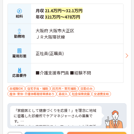
月収
21.6万円～32.1万円
給料
年収
321万円～478万円
大阪府 大阪市大正区
勤務地
ＪＲ大阪環状線
正社員(正職員)
雇用形態
■介護支援専門員 ■経験不問
応募要件
未経験OK
住宅手当・補助
託児所・育児補助
日勤のみ
産休･育休･介護休暇取得実績あり
高収入
社会保険完備
交通費支給
「家庭医として健康づくりを応援！」を理念に地域
に密着した診療所でケアマネジャーさんの募集で
す。
未経験の方も応募可能です。アットホームな診療所
で経験をつむことができますよ。