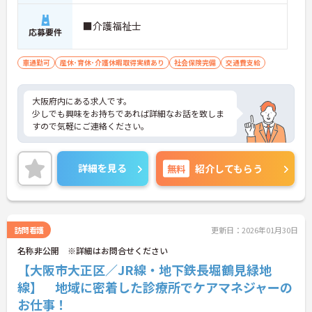
■介護福祉士
応募要件
車通勤可
産休･育休･介護休暇取得実績あり
社会保険完備
交通費支給
大阪府内にある求人です。
少しでも興味をお持ちであれば詳細なお話を致しま
すので気軽にご連絡ください。
詳細を見る
無料
紹介してもらう
訪問看護
更新日：2026年01月30日
名称非公開 ※詳細はお問合せください
【大阪市大正区／JR線・地下鉄長堀鶴見緑地
線】 地域に密着した診療所でケアマネジャーの
お仕事！