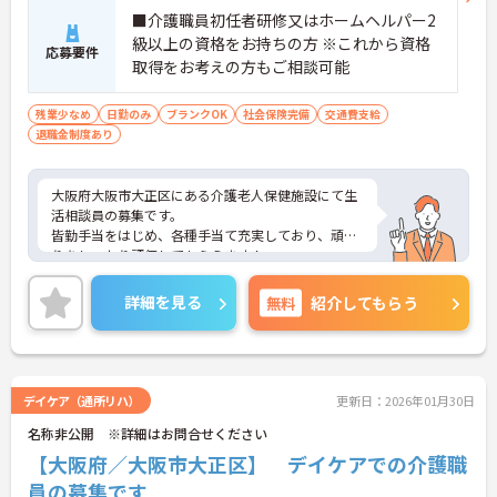
■介護職員初任者研修又はホームヘルパー2
級以上の資格をお持ちの方 ※これから資格
応募要件
取得をお考えの方もご相談可能
残業少なめ
日勤のみ
ブランクOK
社会保険完備
交通費支給
退職金制度あり
大阪府大阪市大正区にある介護老人保健施設にて生
活相談員の募集です。
皆勤手当をはじめ、各種手当て充実しており、頑張
りをしっかり評価してもらえます！
ご興味のある方には、面接対策ポイントなど、さら
に詳細をお話しいたしますので、お気軽にご相談く
詳細を見る
無料
紹介してもらう
ださい。
デイケア（通所リハ）
更新日：2026年01月30日
名称非公開 ※詳細はお問合せください
【大阪府／大阪市大正区】 デイケアでの介護職
員の募集です