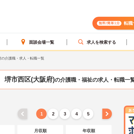
転職
無料!簡単1分
面談会場一覧
求人を検索する
府の介護職・求人・転職一覧
堺市西区(大阪府)
の介護職・福祉の求人・転職一
1
2
3
4
5
月収順
年収順