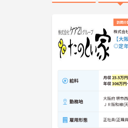
訪問介
株式会
【大
◎定
月収
25.5万円
給料
年収
306万円
大阪府 堺市西
勤務地
ＪＲ阪和線(
雇用形態
正社員(正職員