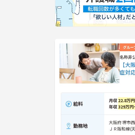
グルー
名称非
【大
症対
月収
22.8万
給料
年収
329万円
大阪府 堺市
勤務地
ＪＲ阪和線(