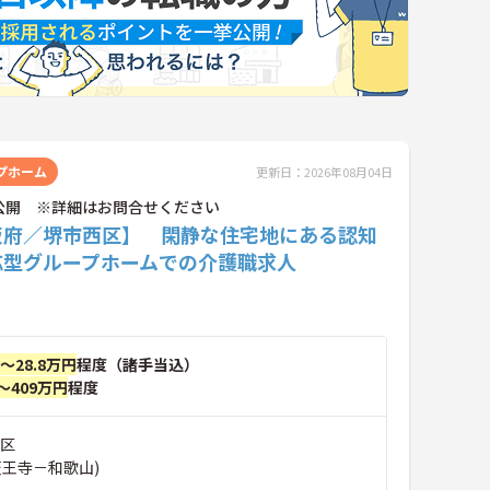
プホーム
更新日：2026年08月04日
公開 ※詳細はお問合せください
阪府／堺市西区】 閑静な住宅地にある認知
応型グループホームでの介護職求人
円～28.8万円
程度（諸手当込）
～409万円
程度
西区
天王寺－和歌山)