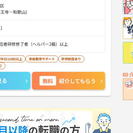
西区
天王寺－和歌山)
)
任者研修修了者（ヘルパー2級）以上
休日110日以上
資格取得サポート
研修制度あり
り
見る
無料
紹介してもらう