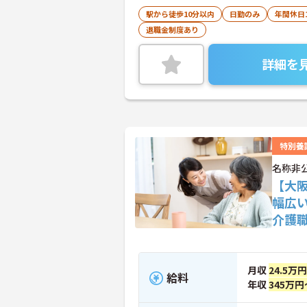
駅から徒歩10分以内
日勤のみ
年間休日
退職金制度あり
詳細を
特別養
名称非
【大
幅広
介護
月収
24.5万
給料
年収
345万円