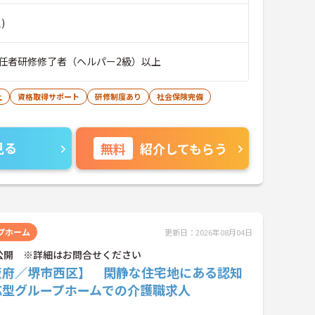
)
任者研修修了者（ヘルパー2級）以上
上
資格取得サポート
研修制度あり
社会保険完備
見る
無料
紹介してもらう
プホーム
更新日：2026年08月04日
公開 ※詳細はお問合せください
阪府／堺市西区】 閑静な住宅地にある認知
応型グループホームでの介護職求人