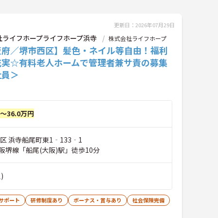
更新日：2026年07月29日
社ライフホープライフホープ浜寺
株式会社ライフホープ
阪府／堺市西区】髪色・ネイル等自由！福利
充実☆有料老人ホームで管理者兼サ責の募集
社員＞
円～36.0万円
区 浜寺船尾町東1‐133‐1
阪堺線「船尾(大阪)駅」徒歩10分
)
サポート
研修制度あり
ボーナス・賞与あり
社会保険完備