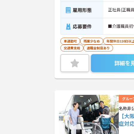
雇用形態
正社員(正職員
応募要件
■介護職員初
車通勤可
残業少なめ
年間休日110日以
交通費支給
退職金制度あり
詳細を
グルー
名称非
【大
症対