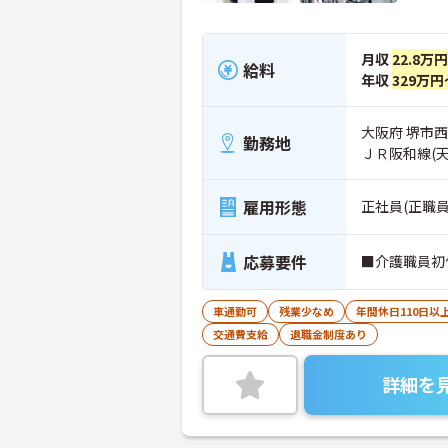
月収
22.8万
給料
年収
329万円
大阪府 堺市
勤務地
ＪＲ阪和線(
雇用形態
正社員(正職員
応募要件
■介護職員初
車通勤可
残業少なめ
年間休日110日以
交通費支給
退職金制度あり
詳細を