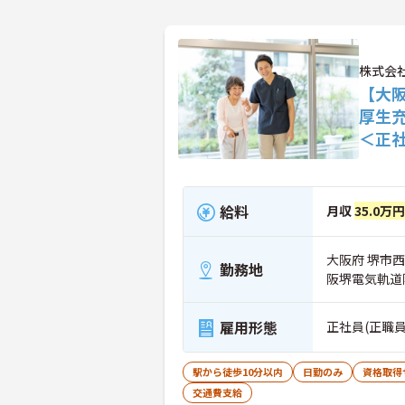
株式会
【大
厚生
＜正
給料
月収
35.0万
大阪府 堺市西
勤務地
阪堺電気軌道
雇用形態
正社員(正職員
駅から徒歩10分以内
日勤のみ
資格取得
交通費支給