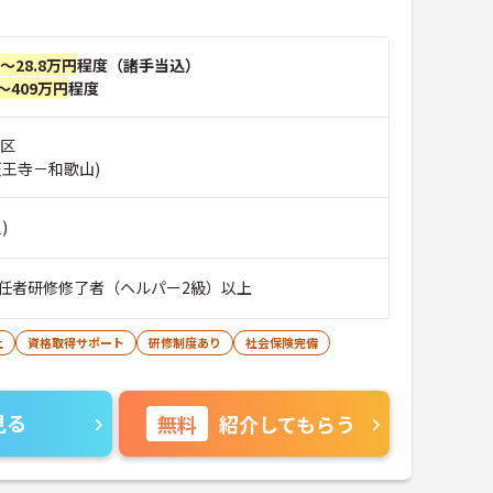
円～28.8万円
程度（諸手当込）
～409万円
程度
西区
天王寺－和歌山)
)
任者研修修了者（ヘルパー2級）以上
上
資格取得サポート
研修制度あり
社会保険完備
見る
無料
紹介してもらう