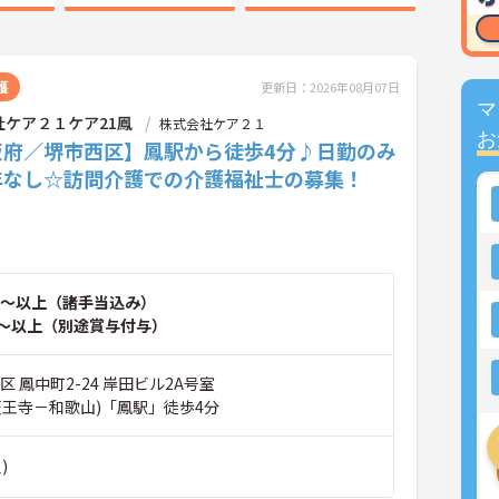
護
更新日：2026年08月07日
マ
社ケア２１ケア21鳳
株式会社ケア２１
お
阪府／堺市西区】鳳駅から徒歩4分♪日勤のみ
年なし☆訪問介護での介護福祉士の募集！
～以上（諸手当込み）
～以上（別途賞与付与）
区 鳳中町2-24 岸田ビル2A号室
天王寺－和歌山)「鳳駅」徒歩4分
)