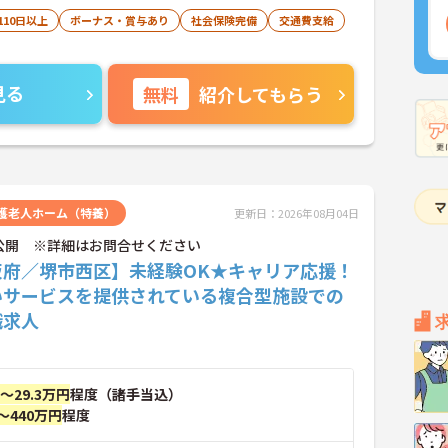
110日以上
ボーナス・賞与あり
社会保険完備
交通費支給
見る
無料
紹介してもらう
護老人ホーム（特養）
更新日：2026年08月04日
公開 ※詳細はお問合せください
阪府／堺市西区】未経験OK★キャリア応援！
いサービスを提供されている複合型施設での
職求人
円～29.3万円
程度（諸手当込）
～440万円
程度