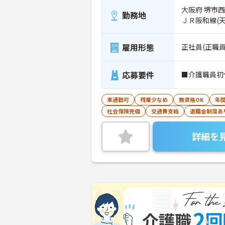
大阪府 堺市
勤務地
ＪＲ阪和線(
雇用形態
正社員(正職員
応募要件
■介護職員初
車通勤可
残業少なめ
無資格OK
年間
社会保険完備
交通費支給
退職金制度あ
詳細を