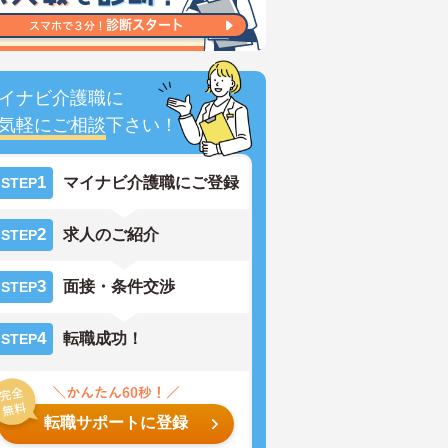
イナビ介護職に
気軽にご相談
下さい！
1
マイナビ介護職にご登録
STEP
2
求人のご紹介
STEP
3
面接・条件交渉
STEP
4
転職成功！
STEP
転職サポートに登録